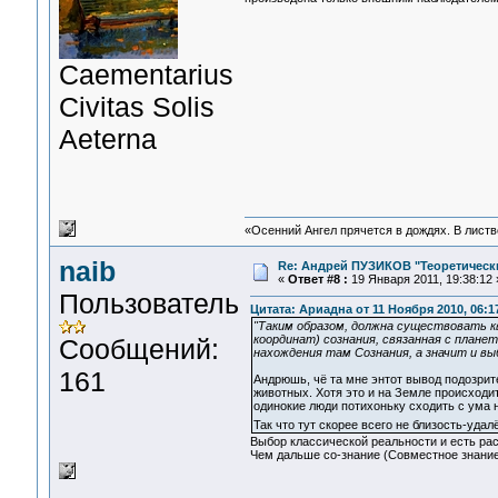
Сaementarius
Civitas Solis
Aeterna
«Осенний Ангел прячется в дождях. В листве
naib
Re: Андрей ПУЗИКОВ "Теоретическ
«
Ответ #8 :
19 Января 2011, 19:38:12 
Пользователь
Цитата: Ариадна от 11 Ноября 2010, 06:1
"Таким образом, должна существовать к
координат) сознания, связанная с план
Сообщений:
нахождения там Сознания, а значит и вы
161
Андрюшь, чё та мне энтот вывод подозрит
животных. Хотя это и на Земле происходит
одинокие люди потихоньку сходить с ума 
Так что тут скорее всего не близость-уда
Выбор классической реальности и есть ра
Чем дальше со-знание (Совместное знание