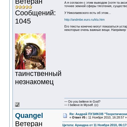
Ветеран
А я согласен с этим выводом (хотя та акси
точнее земной сферы тяготения, существо
Сообщений:
У Николаевского есть об этом...
1045
http://andmbe.euro.ru/klu.htm
Его тексты конечно могут показаться уста
некоторые очень важные вещи. Например то
таинственный
незнакомец
— Do you believe in God?
— I believe in Myself. (c)
Quangel
Re: Андрей ПУЗИКОВ "Теоретически
«
Ответ #5 :
11 Ноября 2010, 16:28:57 »
Ветеран
Цитата: Ариадна от 11 Ноября 2010, 06:17