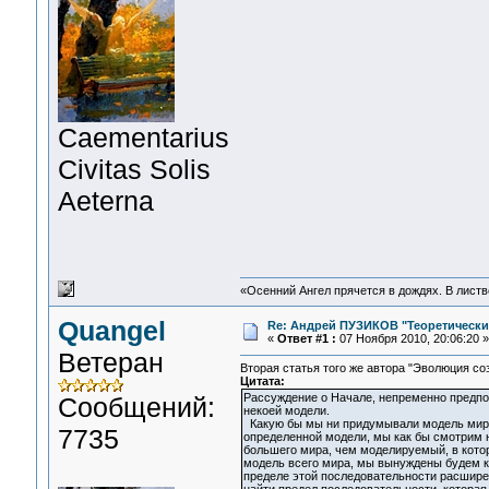
Сaementarius
Civitas Solis
Aeterna
«Осенний Ангел прячется в дождях. В листве
Quangel
Re: Андрей ПУЗИКОВ "Теоретически
«
Ответ #1 :
07 Ноября 2010, 20:06:20 »
Ветеран
Вторая статья того же автора "Эволюция со
Цитата:
Рассуждение о Начале, непременно предпо
Сообщений:
некоей модели.
Какую бы мы ни придумывали модель мира,
7735
определенной модели, мы как бы смотрим н
большего мира, чем моделируемый, в кото
модель всего мира, мы вынуждены будем к
пределе этой последовательности расшире