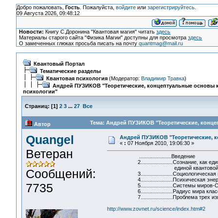
Добро пожаловать,
Гость
. Пожалуйста,
войдите
или
зарегистрируйтесь
.
09 Августа 2026, 09:48:12
Новости:
Книгу С.Доронина "Квантовая магия" читать
здесь
Материалы старого сайта "Физика Магии" доступны для просмотра
здесь
О замеченных глюках просьба писать на почту
quantmag@mail.ru
Квантовый Портал
Тематические разделы
Квантовая психология
(Модератор:
Владимир Травка
)
Андрей ПУЗИКОВ "Теоретические, концептуальные основы 
психологии"
Страниц:
[
1
]
2
3
...
27
Все
Тема: Андрей ПУЗИКОВ "Теоретические, конце
Автор
Quangel
Андрей ПУЗИКОВ "Теоретические, 
«
:
07 Ноября 2010, 19:06:30 »
Ветеран
......................Введение
2......................Сознание, как ед
единой квантовой систем
Сообщений:
3......................Социологическая 
4......................Психическая энер
7735
5......................Системы миров-С
6......................Радиус мира клас
7......................Проблема трех из
http://www.zovnet.ru/science/index.htm#2