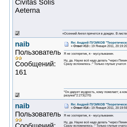
Civitas Solis
Aeterna
«Осенний Ангел прячется в дождях. В листве
naib
Re: Андрей ПУЗИКОВ "Теоретическ
«
Ответ #13 :
19 Января 2011, 20:19:20
Пользователь
Я не эзотеретик, я - мусульманин.
Ну, да. Науке всё надо делать "через Пекин
Сообщений:
Сразу вспонилось :" Только глупые учатся
161
"Он дарует мудрость, кому пожелает; а ко
разума!"2:273(270)
naib
Re: Андрей ПУЗИКОВ "Теоретическ
«
Ответ #14 :
19 Января 2011, 20:19:59
Пользователь
Я не эзотеретик, я - мусульманин.
Ну, да. Науке всё надо делать "через Пекин
Сообщений:
Сразу вспомнилось :" Только глупые учатс