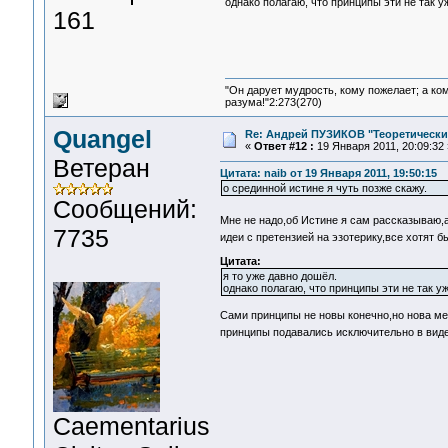
однако полагаю, что принципы эти не так у
161
"Он дарует мудрость, кому пожелает; а ко
разума!"2:273(270)
Quangel
Re: Андрей ПУЗИКОВ "Теоретически
«
Ответ #12 :
19 Января 2011, 20:09:32 
Ветеран
Цитата: naib от 19 Января 2011, 19:50:15
о срединной истине я чуть позже скажу.
Сообщений:
Мне не надо,об Истине я сам рассказываю
7735
идеи с претензией на эзотерику,все хотят б
Цитата:
я то уже давно дошёл.
однако полагаю, что принципы эти не так уж
Сами принципы не новы конечно,но нова ме
принципы подавались исключительно в виде
Сaementarius