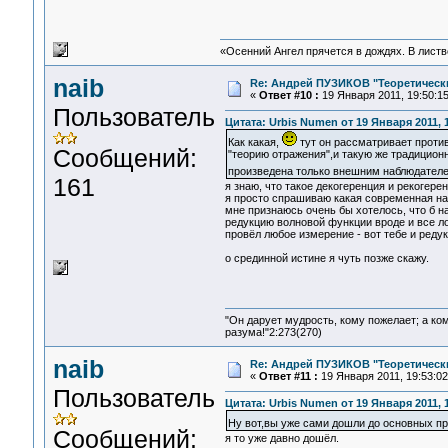
«Осенний Ангел прячется в дождях. В листве
naib
Re: Андрей ПУЗИКОВ "Теоретическ
«
Ответ #10 :
19 Января 2011, 19:50:15
Пользователь
Цитата: Urbis Numen от 19 Января 2011, 
Как какая,
тут он рассматривает против
Сообщений:
"теорию отражения",и такую же традицион
произведена только внешним наблюдателем
161
я знаю, что такое декогеренция и рекогере
я просто спрашиваю какая современная на
мне признаюсь очень бы хотелось, что б на
редукцию волновой функции вроде и все л
провёл любое измерение - вот тебе и редук
о срединной истине я чуть позже скажу.
"Он дарует мудрость, кому пожелает; а ко
разума!"2:273(270)
naib
Re: Андрей ПУЗИКОВ "Теоретическ
«
Ответ #11 :
19 Января 2011, 19:53:02
Пользователь
Цитата: Urbis Numen от 19 Января 2011, 
Ну вот,вы уже сами дошли до основных п
Сообщений:
я то уже давно дошёл.