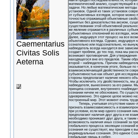
найти предел последовательности, которая
математический анализ, существующий в с
задачи. Но любые математические методы 
установок. Одной из таких установок совр
от субъективных взглядов, которое можно 
точностью отражающей объективные свойст
принятых без доказательства аксиом, суще
существовании этой объективной реальност
же явление отражается в различных субъек
субъективных отклонений во взглядах, мож
Далее, индуцируя этот процесс на все воз
объективного взгляда. Однако, индуцируя н
Сaementarius
сознательно или подсознательно, но вынуж
наблюдатель всегда находится вне зависимо
Civitas Solis
создает проблем, до тех пор, пока мы рас
возникают противоречия. Для утверждения
Aeterna
находящегося вне его пределов. Таким обра
второй – наблюдатель. Причем наблюдатель
оказывается, в конечном итоге, больше по
взаимоисключающей двойственности соврем
субъективностью как объект для исследова
стороны предполагает наличие некоего объ
Чтобы исключить эту двойственность, мы до
наблюдателя, вынесенного за его рамки. М
принципа сознания, внутреннего «наблюдате
сознании ничем не обосновано. По существ
одновременно. Это единое целое можно наз
построенный мир. Этот момент очень труде
Теперь, учитывая отсутствие каких-либо
признать взаимозависимость и взаимопрони
при условии, если мир одного сознания ник
предполагают наличия друг друга и не вза
необходимо проникают друг друга, и таким 
возможность наличия иных сознаний за пр
глобального процесса эволюции сознаний в
сознания не существует, мы приходим к вы
индивидуальные сознания. Это единое Соз
глобальная «вещь в себе».