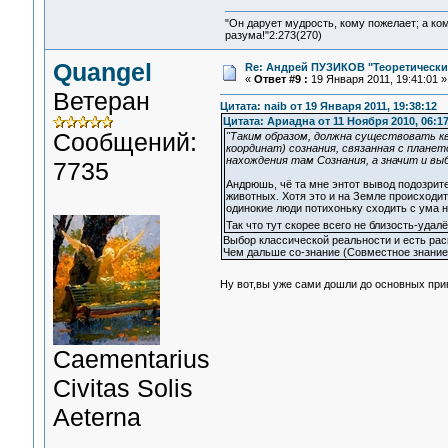
"Он дарует мудрость, кому пожелает; а ко
разума!"2:273(270)
Quangel
Re: Андрей ПУЗИКОВ "Теоретически
«
Ответ #9 :
19 Января 2011, 19:41:01 »
Ветеран
Цитата: naib от 19 Января 2011, 19:38:12
Цитата: Ариадна от 11 Ноября 2010, 06:17
Сообщений:
"Таким образом, должна существовать к
координат) сознания, связанная с план
нахождения там Сознания, а значит и выб
7735
Андрюшь, чё та мне энтот вывод подозрит
животных. Хотя это и на Земле происходит
одинокие люди потихоньку сходить с ума 
Так что тут скорее всего не близость-уда
Выбор классической реальности и есть ра
Чем дальше со-знание (Совместное знание 
Ну вот,вы уже сами дошли до основных при
Сaementarius
Civitas Solis
Aeterna