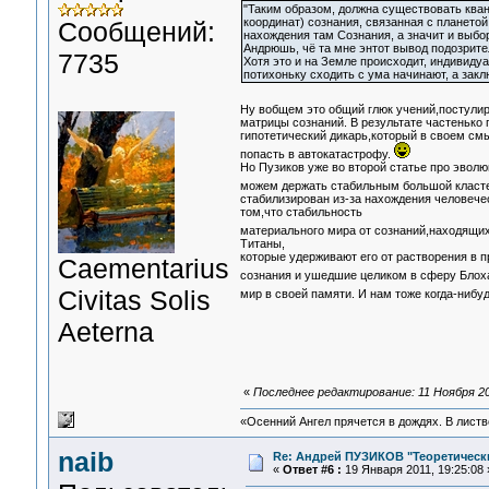
"Таким образом, должна существовать ква
координат) сознания, связанная с планет
Сообщений:
нахождения там Сознания, а значит и выбор
Андрюшь, чё та мне энтот вывод подозрит
7735
Хотя это и на Земле происходит, индивидуа
потихоньку сходить с ума начинают, а зак
Ну вобщем это общий глюк учений,постули
матрицы сознаний. В результате частенько 
гипотетический дикарь,который в своем смы
попасть в автокатастрофу.
Но Пузиков уже во второй статье про эвол
можем держать стабильным большой класт
стабилизирован из-за нахождения человече
том,что стабильность
материального мира от сознаний,находящихс
Титаны,
которые удерживают его от растворения в 
Сaementarius
сознания и ушедшие целиком в сферу Блоха
Civitas Solis
мир в своей памяти. И нам тоже когда-нибуд
Aeterna
«
Последнее редактирование: 11 Ноября 20
«Осенний Ангел прячется в дождях. В листве
naib
Re: Андрей ПУЗИКОВ "Теоретическ
«
Ответ #6 :
19 Января 2011, 19:25:08 