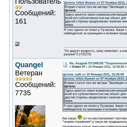
Пользователь
Цитата: Urbis Numen от 07 Ноября 2010, 
Вторая статья того же автора "Эволюция с
Цитата:
Сообщений:
Здесь кроется зерно взаимоисключающей 
всей его субъективностью как объект для
161
другой стороны предполагает наличие нек
мира.
Я токо одного не понял у Пузикова. Какая 
наблюдателя за границами и всякими преде
"Он дарует мудрость, кому пожелает; а ко
разума!"2:273(270)
Quangel
Re: Андрей ПУЗИКОВ "Теоретически
«
Ответ #7 :
19 Января 2011, 19:36:56 »
Ветеран
Цитата: naib от 19 Января 2011, 19:25:08
Цитата: Urbis Numen от 07 Ноября 2010, 2
Сообщений:
Вторая статья того же автора "Эволюция с
Цитата:
7735
Здесь кроется зерно взаимоисключающей 
всей его субъективностью как объект для
другой стороны предполагает наличие нек
мира.
Я токо одного не понял у Пузикова. Какая 
наблюдателя за границами и всякими преде
Как какая,
тут он рассматривает противо
"теорию отражения",и такую же традиционн
произведена только внешним наблюдателем.