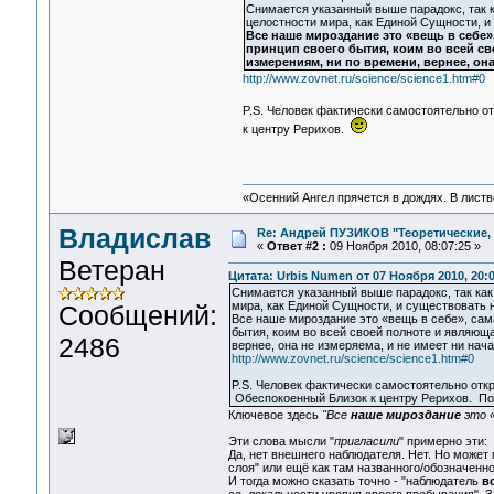
Снимается указанный выше парадокс, так к
целостности мира, как Единой Сущности, и
Все наше мироздание это «вещь в себе»
принцип своего бытия, коим во всей св
измерениям, ни по времени, вернее, она 
http://www.zovnet.ru/science/science1.htm#0
P.S. Человек фактически самостоятельно о
к центру Рерихов.
«Осенний Ангел прячется в дождях. В листве
Владислав
Re: Андрей ПУЗИКОВ "Теоретические,
«
Ответ #2 :
09 Ноября 2010, 08:07:25 »
Ветеран
Цитата: Urbis Numen от 07 Ноября 2010, 20:
Снимается указанный выше парадокс, так как
мира, как Единой Сущности, и существовать 
Сообщений:
Все наше мироздание это «вещь в себе», сам
бытия, коим во всей своей полноте и являющ
2486
вернее, она не измеряема, и не имеет ни нача
http://www.zovnet.ru/science/science1.htm#0
P.S. Человек фактически самостоятельно откр
Обеспокоенный Близок к центру Рерихов. П
Ключевое здесь
"Все
наше мироздание
это «
Эти слова мысли "
пригласили
" примерно эти:
Да, нет внешнего наблюдателя. Нет. Но может
слоя" или ещё как там названного/обозначенно
И тогда можно сказать точно - "наблюдатель
в