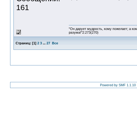
161
"Он дарует мудрость, кому пожелает; а ко
разума!"2:273(270)
Страниц:
[
1
]
2
3
...
27
Все
Powered by SMF 1.1.10