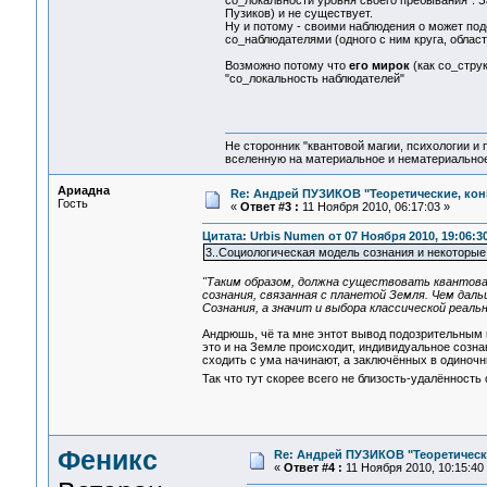
со_локальности уровня своего пребывания". З
Пузиков) и не существует.
Ну и потому - своими наблюдения о может по
со_наблюдателями (одного с ним круга, области, 
Возможно потому что
его мирок
(как со_струк
"со_локальность наблюдателей"
Не сторонник "квантовой магии, психологии и 
вселенную на материальное и нематериальное.
Ариадна
Re: Андрей ПУЗИКОВ "Теоретические, ко
Гость
«
Ответ #3 :
11 Ноября 2010, 06:17:03 »
Цитата: Urbis Numen от 07 Ноября 2010, 19:06:3
3..Социологическая модель сознания и некоторы
"Таким образом, должна существовать квантова
сознания, связанная с планетой Земля. Чем д
Сознания, а значит и выбора классической реаль
Андрюшь, чё та мне энтот вывод подозрительным 
это и на Земле происходит, индивидуальное созна
сходить с ума начинают, а заключённых в одиночн
Так что тут скорее всего не близость-удалённость
Феникс
Re: Андрей ПУЗИКОВ "Теоретическ
«
Ответ #4 :
11 Ноября 2010, 10:15:40