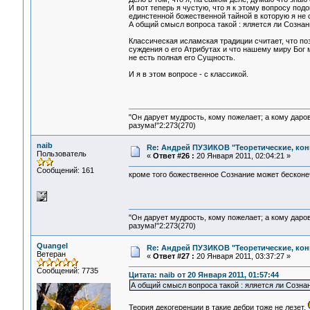
И вот теперь я чустую, что я к этому вопросу подо
единстенной божественной тайной в которую я не 
А общий смысл вопроса такой : яляется ли Сознан
Классическая исламская традиции считает, что по
суждения о его Атрибутах и что нашему миру Бог м
не есть полная его Сущность.
И я в этом вопросе - с классикой.
"Он дарует мудрость, кому пожелает; а кому даро
разума!"2:273(270)
naib
Re: Андрей ПУЗИКОВ "Теоретические, ко
Пользователь
«
Ответ #26 :
20 Января 2011, 02:04:21 »
Сообщений: 161
кроме того божественное Сознание может бесконечн
"Он дарует мудрость, кому пожелает; а кому даро
разума!"2:273(270)
Quangel
Re: Андрей ПУЗИКОВ "Теоретические, ко
Ветеран
«
Ответ #27 :
20 Января 2011, 03:37:27 »
Сообщений: 7735
Цитата: naib от 20 Января 2011, 01:57:44
А общий смысл вопроса такой : яляется ли Сознан
Теория декогеренции в такие дебри тоже не лезет,