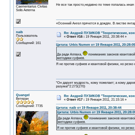
Не все так просто,недавно по теме попалась иная
Сaementarius Civitas
Solis Aeterna
«Осенний Ангел прячется в дождях. В листве янтарн
naib
Re: Андрей ПУЗИКОВ "Теоретические, ко
Пользователь
«
Ответ #16 :
19 Января 2011, 20:38:44 »
Сообщений: 161
Цитата: Urbis Numen от 19 Января 2011, 20:28:0
Да ради Аллаха,
пониманию законов квантовой
методики суфиев.
Я не против суфиев и квантовой физики, но резко
"Он дарует мудрость, кому пожелает; а кому даро
разума!"2:273(270)
Quangel
Re: Андрей ПУЗИКОВ "Теоретические, ко
Ветеран
«
Ответ #17 :
19 Января 2011, 21:15:16 »
Сообщений: 7735
Цитата: naib от 19 Января 2011, 20:38:44
Цитата: Urbis Numen от 19 Января 2011, 20:28:0
Да ради Аллаха,
пониманию законов квантово
методики суфиев.
Я не против суфиев и квантовой физики, но резко