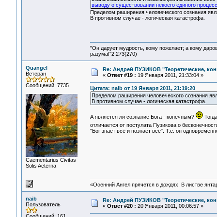
выводу о существовании некоего единого процес
Пределом раширения человеческого сознания явл
В противном случае - логическая катастрофа.
"Он дарует мудрость, кому пожелает; а кому даро
разума!"2:273(270)
Quangel
Re: Андрей ПУЗИКОВ "Теоретические, ко
Ветеран
«
Ответ #19 :
19 Января 2011, 21:33:04 »
Сообщений: 7735
Цитата: naib от 19 Января 2011, 21:19:20
Пределом раширения человеческого сознания явл
В противном случае - логическая катастрофа.
А является ли сознание Бога - конечным?
Тогда
отличается от постулата Пузикова о бесконечнос
"Бог знает всё и познает всё". Т.е. он одновреме
Сaementarius Civitas
Solis Aeterna
«Осенний Ангел прячется в дождях. В листве янтарн
naib
Re: Андрей ПУЗИКОВ "Теоретические, ко
Пользователь
«
Ответ #20 :
20 Января 2011, 00:06:57 »
Сообщений: 161