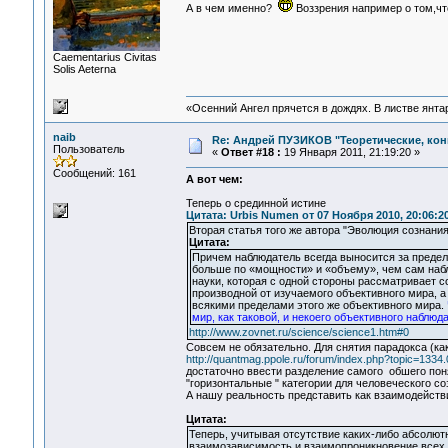
А в чем именно?
Воззрения например о том,чт
Сaementarius Civitas
Solis Aeterna
«Осенний Ангел прячется в дождях. В листве янтарн
naib
Re: Андрей ПУЗИКОВ "Теоретические, ко
Пользователь
«
Ответ #18 :
19 Января 2011, 21:19:20 »
Сообщений: 161
А вот чeм:
Теперь о срединной истине
Цитата: Urbis Numen от 07 Ноября 2010, 20:06:2
Вторая статья того же автора "Эволюция сознания
Цитата:
Причем наблюдатель всегда выносится за пределы
больше по «мощности» и «объему», чем сам наб
науки, которая с одной стороны рассматривает с
производной от изучаемого объективного мира, а
всякими пределами этого же объективного мира.
мир, как таковой, и некоего объективного наблюд
http://www.zovnet.ru/science/science1.htm#0
Совсем не обязательно. Для снятия парадокса (как
http://quantmag.ppole.ru/forum/index.php?topic=1334.
достаточно ввести разделение самого обшего понят
"горизонтальные " категории для человеческого со
А нашу реальность представить как взаимодейств
Цитата:
Теперь, учитывая отсутствие каких-либо абсолют
взаимозависимость и взаимопроникновение всех 