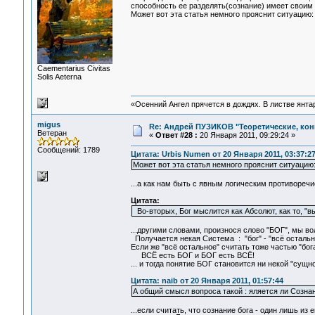
способность ее разделять(сознание) имеет своим 
Может вот эта статья немного прояснит ситуацию
Сaementarius Civitas
Solis Aeterna
«Осенний Ангел прячется в дождях. В листве янтарн
migus
Re: Андрей ПУЗИКОВ "Теоретические, ко
Ветеран
«
Ответ #28 :
20 Января 2011, 09:29:24 »
Сообщений: 1789
Цитата: Urbis Numen от 20 Января 2011, 03:37:2
Может вот эта статья немного прояснит ситуацию
...а как нам быть с явным логическим противоречи
Цитата:
Во-вторых, Бог мыслится как Абсолют, как то, "
...другими словами, произнося слово "БОГ", мы во
Получается некая Система : "бог" - "всё остально
Если же "всё остальное" считать тоже частью "бог
ВСЁ есть БОГ и БОГ есть ВСЁ!
... и тогда понятие БОГ становится ни некой "су
Цитата: naib от 20 Января 2011, 01:57:44
А общий смысл вопроса такой : яляется ли Сознан
...если считать, что сознание бога - один лишь из