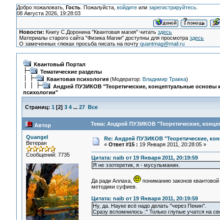
Добро пожаловать,
Гость
. Пожалуйста,
войдите
или
зарегистрируйтесь
.
08 Августа 2026, 19:28:03
Новости:
Книгу С.Доронина "Квантовая магия" читать
здесь
Материалы старого сайта "Физика Магии" доступны для просмотра
здесь
О замеченных глюках просьба писать на почту
quantmag@mail.ru
Квантовый Портал
Тематические разделы
Квантовая психология
(Модератор:
Владимир Травка
)
Андрей ПУЗИКОВ "Теоретические, концептуальные основы 
психологии"
Страниц:
1
[
2
]
3
4
...
27
Все
Тема: Андрей ПУЗИКОВ "Теоретические, конце
Автор
Quangel
Re: Андрей ПУЗИКОВ "Теоретические, ко
Ветеран
«
Ответ #15 :
19 Января 2011, 20:28:05 »
Сообщений: 7735
Цитата: naib от 19 Января 2011, 20:19:59
Я не эзотеретик, я - мусульманин.
Да ради Аллаха,
пониманию законов квантовой 
методики суфиев.
Цитата: naib от 19 Января 2011, 20:19:59
Ну, да. Науке всё надо делать "через Пекин".
Сразу вспомнилось :" Только глупые учатся на с