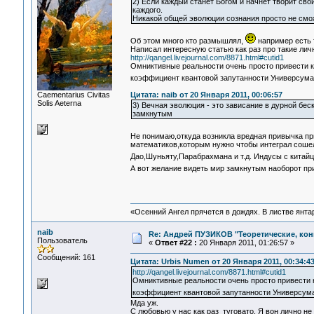
2) Если каждый станет Богом и начнёт творит свой
каждого.
Никакой общей эволюции сознания просто не сможе
Об этом много кто размышлял,
например есть 
Написал интересную статью как раз про такие ли
http://qangel.livejournal.com/8871.html#cutid1
Омниктивные реальности очень просто привести к
коэффициент квантовой запутанности Универсума
Сaementarius Civitas
Цитата: naib от 20 Января 2011, 00:06:57
Solis Aeterna
3) Вечная эволюция - это зависание в дурной бе
замкнутым
Не понимаю,откуда возникла вредная привычка пр
математиков,которым нужно чтобы интеграл сошел
Дао,Шуньяту,Парабрахмана и т.д. Индусы с китай
А вот желание видеть мир замкнутым наоборот пр
«Осенний Ангел прячется в дождях. В листве янтарн
naib
Re: Андрей ПУЗИКОВ "Теоретические, ко
Пользователь
«
Ответ #22 :
20 Января 2011, 01:26:57 »
Сообщений: 161
Цитата: Urbis Numen от 20 Января 2011, 00:34:4
http://qangel.livejournal.com/8871.html#cutid1
Омниктивные реальности очень просто привести 
коэффициент квантовой запутанности Универсум
Мда уж.
С любовью у нас как раз туговато. Я вон лично н