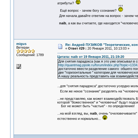
атрибуты?
Ещё вопрос - зачем богу сознание?
Для начала давайте ответим на вопрос - зачем че
naib
, а как вы считаете, где находится "человече
migus
Re: Андрей ПУЗИКОВ "Теоретические, ко
Ветеран
«
Ответ #29 :
20 Января 2011, 10:13:03 »
Сообщений: 1789
Цитата: naib от 19 Января 2011, 21:19:20
Для снятия парадокса (как я это уже описывал в с
http://quantmag.ppole.ru/forum/index.php?topic=1334
достаточно ввести разделение самого обшего поня
две "горизонтальные " категории для человеческог
А нашу реальность представить как взаимодейств
...для "снятия парадокса" достаточно усердно мо
Если же некое "сознание" разделять на "человечь
...не представляю, как может взаимодействовать
которой "божественное" и "человечье" будут подс
Бог не может быть "частью" - по определению!
...на мой взгляд, вы,
naib
, очень "очеловечиваете" 
естественно и нормально...