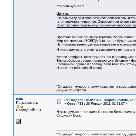
это ваш журнал ?
Цитата:
На самом деле любое развитие обязано замыкатьс
это понимали лучше нас. Современная физика во
А вот желание видеть мир замкнутым наоборот пр
Простите но я не понимаю термина "бесконечное н
Мир для человека ВСЕГДА был, есть и будет замк
Ну и соотвественно детерменированым коалицией
И никто вам из этого круга выпрыгнуть не позволи
Кстати о суфиях: некоторые из них и вправду мог 
Таким образом суфии и сливаются с Высшим - фи
Сознанием, однако и свободу воли тоже при этом 
И несёт их волшебный ветер...
"Он дарует мудрость, кому пожелает; а кому даро
разума!"2:273(270)
naib
Re: Андрей ПУЗИКОВ "Теоретические, ко
Пользователь
«
Ответ #23 :
20 Января 2011, 01:31:07 »
Сообщений: 161
Я даже думаю, что и само Сознание Божье замкнут
Сущности Бога.
"Он дарует мудрость, кому пожелает; а кому даро