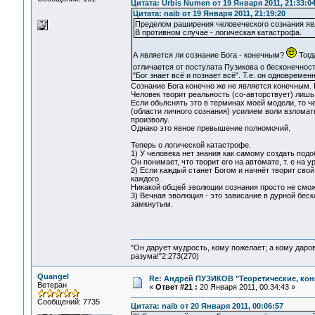
Цитата: Urbis Numen от 19 Января 2011, 21:33:0
Цитата: naib от 19 Января 2011, 21:19:20
Пределом раширения человеческого сознания яв
В противном случае - логическая катастрофа.
А является ли сознание Бога - конечным?
Тогд
отличается от постулата Пузикова о бесконечнос
"Бог знает всё и познает всё". Т.е. он одновреме
Сознание Бога конечно же не является конечным.
Человек творит реальность (со-авторствует) лишь 
Если обьяснять это в терминах моей модели, то
(области личного сознания) усилием воли взломать
произволу.
Однако это явное превышение полномочий.
Теперь о логической катастрофе.
1) У человека нет знания как самому создать под
Он понимает, что творит его на автомате, т. е на 
2) Если каждый станет Богом и начнёт творит свой
каждого.
Никакой общей эволюции сознания просто не сможе
3) Вечная эволюция - это зависание в дурной бе
замкнутым.
"Он дарует мудрость, кому пожелает; а кому даро
разума!"2:273(270)
Quangel
Re: Андрей ПУЗИКОВ "Теоретические, ко
Ветеран
«
Ответ #21 :
20 Января 2011, 00:34:43 »
Сообщений: 7735
Цитата: naib от 20 Января 2011, 00:06:57