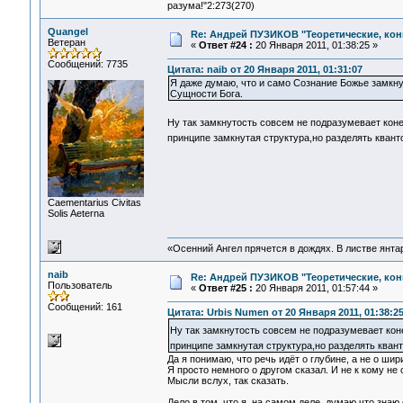
разума!"2:273(270)
Quangel
Re: Андрей ПУЗИКОВ "Теоретические, ко
Ветеран
«
Ответ #24 :
20 Января 2011, 01:38:25 »
Сообщений: 7735
Цитата: naib от 20 Января 2011, 01:31:07
Я даже думаю, что и само Сознание Божье замкну
Сущности Бога.
Ну так замкнутость совсем не подразумевает кон
принципе замкнутая структура,но разделять кван
Сaementarius Civitas
Solis Aeterna
«Осенний Ангел прячется в дождях. В листве янтарн
naib
Re: Андрей ПУЗИКОВ "Теоретические, ко
Пользователь
«
Ответ #25 :
20 Января 2011, 01:57:44 »
Сообщений: 161
Цитата: Urbis Numen от 20 Января 2011, 01:38:2
Ну так замкнутость совсем не подразумевает ко
принципе замкнутая структура,но разделять ква
Да я понимаю, что речь идёт о глубине, а не о шир
Я просто немного о другом сказал. И не к кому не
Мысли вслух, так сказать.
Дело в том, что я, на самом деле, думаю что знаю