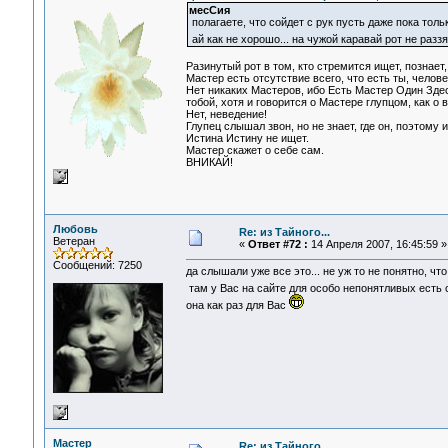
месСия
полагаете, что сойдет с рук пусть даже пока то
ай как не хорошо... на чужой каравай рот не разз
Разинутый рот в том, кто стремится ищет, познает
Мастер есть отсутствие всего, что есть ты, чело
Нет никаких Мастеров, ибо Есть Мастер Один Здес
тобой, хотя и говорится о Мастере глупцом, как о
Нет, неведение!
Глупец слышал звон, но не знает, где он, поэтому 
Истина Истину не ищет.
Мастер скажет о себе сам.
ВНИКАЙ!
Любовь
Re: из Тайного...
Ветеран
«
Ответ #72 :
14 Апреля 2007, 16:45:59 »
Сообщений: 7250
да слышали уже все это... не уж то не понятно, чт
там у Вас на сайте для особо непонятливых есть
она как раз для Вас
Мастер
Re: из Тайного...