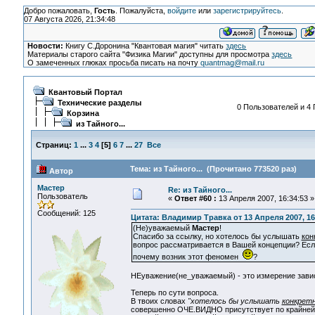
Добро пожаловать,
Гость
. Пожалуйста,
войдите
или
зарегистрируйтесь
.
07 Августа 2026, 21:34:48
Новости:
Книгу С.Доронина "Квантовая магия" читать
здесь
Материалы старого сайта "Физика Магии" доступны для просмотра
здесь
О замеченных глюках просьба писать на почту
quantmag@mail.ru
Квантовый Портал
Технические разделы
0 Пользователей и 4 
Корзина
из Тайного...
Страниц:
1
...
3
4
[
5
]
6
7
...
27
Все
Тема: из Тайного... (Прочитано 773520 раз)
Автор
Мастер
Re: из Тайного...
Пользователь
«
Ответ #60 :
13 Апреля 2007, 16:34:53 »
Сообщений: 125
Цитата: Владимир Травка от 13 Апреля 2007, 16
(Не)уважаемый
Мастер
!
Спасибо за ссылку, но хотелось бы услышать
кон
вопрос рассматривается в Вашей концепции? Если 
почему возник этот феномен
?
НЕуважение(не_уважаемый) - это измерение завист
Теперь по сути вопроса.
В твоих словах
"хотелось бы услышать
конкрет
совершенно ОЧЕ.ВИДНО присутствует по крайней 