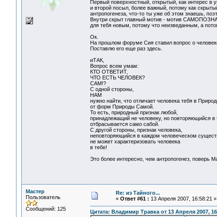
Первый поверхностный, открытый, как интерес в у
и второй посыл, более важный, потому как скрытый
антропогенеза, что-то ты уже об этом знаешь, поэт
Внутри скрыт главный мотив - мотив САМОПОЗНАНИ
для тебя новым, потому что неизведанным, а потом
Ок.
На прошлом форуме Сия ставил вопрос о человеке,
Поставлю его еще раз здесь.
иТАК,
Вопрос всем умам:
КТО ОТВЕТИТ,
ЧТО ЕСТЬ ЧЕЛОВЕК?
САМ!?
С одной стороны,
НАМ
нужно найти, что отличает человека тебя в Прир
от форм Природы Самой.
То есть, природный признак любой,
принадлежащий не человеку, но повторяющийся в 
отбрасывается само сабой.
С другой стороны, признак человека,
неповторяющийся в каждом человеческом существ
не может характеризовать человека
в тебе!
Это более интересно, чем антропогенез, поверь М
Мастер
Re: из Тайного...
Пользователь
«
Ответ #61 :
13 Апреля 2007, 16:58:21 »
Сообщений: 125
Цитата: Владимир Травка от 13 Апреля 2007, 16