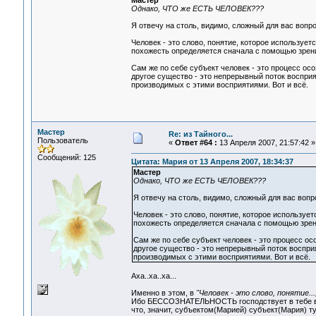
Мастер
Однако, ЧТО же ЕСТЬ ЧЕЛОВЕК???
Я отвечу на столь, видимо, сложный для вас вопро
Человек - это слово, понятие, которое используе
похожесть определяется сначала с помощью зрени
Сам же по себе субъект человек - это процесс ос
другое существо - это непрерывный поток восприят
производимых с этими восприятиями. Вот и всё.
Мастер
Re: из Тайного...
Пользователь
«
Ответ #64 :
13 Апреля 2007, 21:57:42 »
Сообщений: 125
Цитата: Мария от 13 Апреля 2007, 18:34:37
Мастер
Однако, ЧТО же ЕСТЬ ЧЕЛОВЕК???
Я отвечу на столь, видимо, сложный для вас вопр
Человек - это слово, понятие, которое использу
похожесть определяется сначала с помощью зрен
Сам же по себе субъект человек - это процесс о
другое существо - это непрерывный поток восприя
производимых с этими восприятиями. Вот и всё.
Аха..ха..ха...
Именно в этом, в
"Человек - это слово, понятие...
Ибо БЕССОЗНАТЕЛЬНОСТЬ господствует в тебе ве
что, значит, субъектом(Марией) субъект(Мария) т