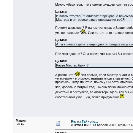
Можно убедиться, что в самом худшем случае срок
Цитата:
И потом это твоЁ "наплевать" прекрасно вписыва
Мастера в интересах лишь оправдания себЯ.
Почему домыслы? Я напомнил лишь о Ваших собств
ум, не человек»
). Или хоть что-то человеческ
Цитата:
А ты хочешь сделать еще одного глупца в лице с
При чем здесь я? Она верит, что как раз Вы несет
Цитата:
Разве Мастер банит?
А разве нет?
Вот только, если Мастер знает о в
«мастером» его можно назвать лишь в кавычках. С
практика? Тогда понятно, почему Вы остановились 
что, довольно хитрый ход – очень легко можно от
действий и поступков, то «мастер» здесь как бы и 
собственном уме… Да, ловко придумано!
Мария
Re: из Тайного...
Гость
«
Ответ #63 :
13 Апреля 2007, 18:34:37 »