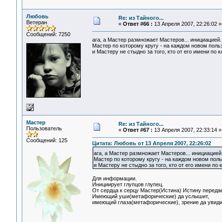
Любовь
Re: из Тайного...
Ветеран
«
Ответ #66 :
13 Апреля 2007, 22:26:02 »
Сообщений: 7250
ага, а Мастер размножает Мастеров... инициацией.
Мастер по которому кругу - на каждом новом пользо
и Мастеру не стыдно за того, кто от его имени по кл
Мастер
Re: из Тайного...
Пользователь
«
Ответ #67 :
13 Апреля 2007, 22:33:14 »
Сообщений: 125
Цитата: Любовь от 13 Апреля 2007, 22:26:02
ага, а Мастер размножает Мастеров... инициацией.
Мастер по которому кругу - на каждом новом польз
и Мастеру не стыдно за того, кто от его имени по к
Для информации.
Инициирует глупцов глупец.
От сердца к серцу Мастер(Истина) Истину переда
Имеющий уши(метафорические) да услышит,
имеющий глаза(метафорические), зрение да увиди