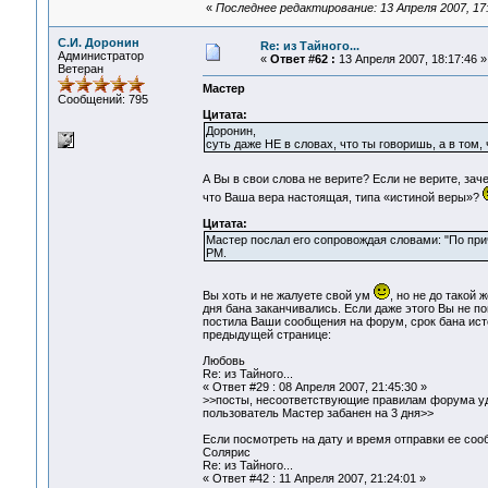
«
Последнее редактирование: 13 Апреля 2007, 17
С.И. Доронин
Re: из Тайного...
Администратор
«
Ответ #62 :
13 Апреля 2007, 18:17:46 »
Ветеран
Мастер
Сообщений: 795
Цитата:
Доронин,
суть даже НЕ в словах, что ты говоришь, а в том
А Вы в свои слова не верите? Если не верите, з
что Ваша вера настоящая, типа «истиной веры»?
Цитата:
Мастер послал его сопровождая словами: "По прич
PM.
Вы хоть и не жалуете свой ум
, но не до такой 
дня бана заканчивались. Если даже этого Вы не по
постила Ваши сообщения на форум, срок бана исте
предыдущей странице:
Любовь
Re: из Тайного...
« Ответ #29 : 08 Апреля 2007, 21:45:30 »
>>посты, несоответствующие правилам форума уд
пользователь Мастер забанен на 3 дня>>
Если посмотреть на дату и время отправки ее со
Солярис
Re: из Тайного...
« Ответ #42 : 11 Апреля 2007, 21:24:01 »