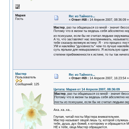
Мария
Re: из Тайного...
Гость
«
Ответ #68 :
14 Апреля 2007, 08:36:09 »
Мастер
, раз ты общаешься со мной - значит бессо
Потому что в жизни ты ведешь себя абсолютно но
из психушки, если бы не считал людьми окружаю
А то, что заставляет нас воспринимать, называется
тебе сказала великую истину: Я - это процесс по
УМ и наклейка "духовность" чем-то лучше наклейк
суть ярлыки для невыразимого. Я использую одни я
степени приближенности к истине, то ты так ничего
Мастер
Re: из Тайного...
Пользователь
«
Ответ #69 :
14 Апреля 2007, 16:23:54 »
Сообщений: 125
Цитата: Мария от 14 Апреля 2007, 08:36:09
Мастер
, раз ты общаешься со мной - значит бесс
Потому что в жизни ты ведешь себя абсолютно н
посты из психушки, если бы не считал людьми 
Аха..ха..ха...
Глупая, читай посты Мастера внимательнее.
Мастер называет овцой лишь ту, которой служишь 
тебе, душа, дух божий, к которому и обращается М
НЕ к тебе, овца Мастер обращается.