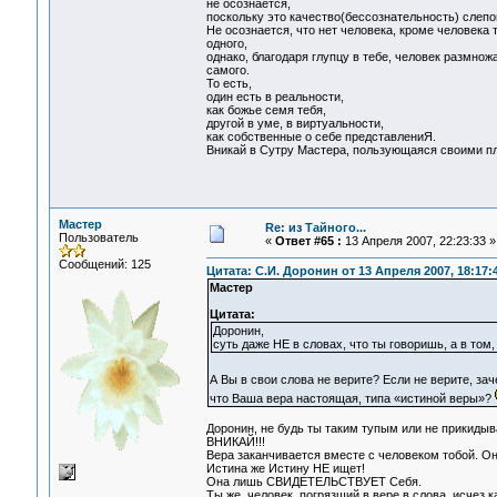
не осознается,
поскольку это качество(бессознательность) слепог
Не осознается, что нет человека, кроме человека 
одного,
однако, благодаря глупцу в тебе, человек размнож
самого.
То есть,
один есть в реальности,
как божье семя тебя,
другой в уме, в виртуальности,
как собственные о себе представлениЯ.
Вникай в Сутру Мастера, пользующаяся своими п
Мастер
Re: из Тайного...
Пользователь
«
Ответ #65 :
13 Апреля 2007, 22:23:33 »
Сообщений: 125
Цитата: С.И. Доронин от 13 Апреля 2007, 18:17:
Мастер
Цитата:
Доронин,
суть даже НЕ в словах, что ты говоришь, а в том
А Вы в свои слова не верите? Если не верите, з
что Ваша вера настоящая, типа «истиной веры»?
Доронин, не будь ты таким тупым или не прикидыв
ВНИКАЙ!!!
Вера заканчивается вместе с человеком тобой. Она
Истина же Истину НЕ ищет!
Она лишь СВИДЕТЕЛЬСТВУЕТ Себя.
Ты же, человек, погрязший в вере в слова, исчез к