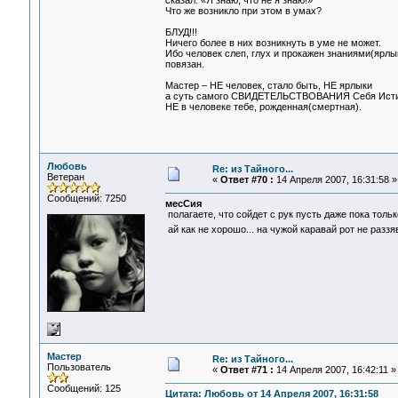
сказал: «Я знаю, что не я знаю!»
Что же возникло при этом в умах?
БЛУД!!!
Ничего более в них возникнуть в уме не может.
Ибо человек слеп, глух и прокажен знаниями(ярлыка
повязан.
Мастер – НЕ человек, стало быть, НЕ ярлыки
а суть самого СВИДЕТЕЛЬСТВОВАНИЯ Себя Исти
НЕ в человеке тебе, рожденная(смертная).
Любовь
Re: из Тайного...
Ветеран
«
Ответ #70 :
14 Апреля 2007, 16:31:58 »
Сообщений: 7250
месСия
полагаете, что сойдет с рук пусть даже пока тол
ай как не хорошо... на чужой каравай рот не разз
Мастер
Re: из Тайного...
Пользователь
«
Ответ #71 :
14 Апреля 2007, 16:42:11 »
Сообщений: 125
Цитата: Любовь от 14 Апреля 2007, 16:31:58