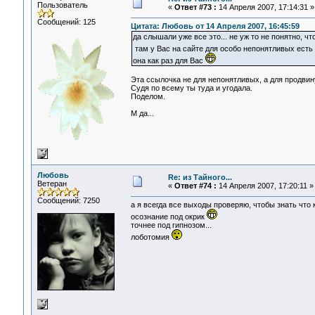
Пользователь
«
Ответ #73 :
14 Апреля 2007, 17:14:31 »
Сообщений: 125
Цитата: Любовь от 14 Апреля 2007, 16:45:59
да слышали уже все это... не уж то не понятно, ч
там у Вас на сайте для особо непонятливых ест
она как раз для Вас
Эта ссылочка не для непонятливых, а для продвин
Судя по всему ты туда и угодала.
Поделом.
М да...
Любовь
Re: из Тайного...
Ветеран
«
Ответ #74 :
14 Апреля 2007, 17:20:11 »
Сообщений: 7250
а я всегда все выходы проверяю, чтобы знать что ку
осознание под окрик
точнее под гипнозом...
лоботомия