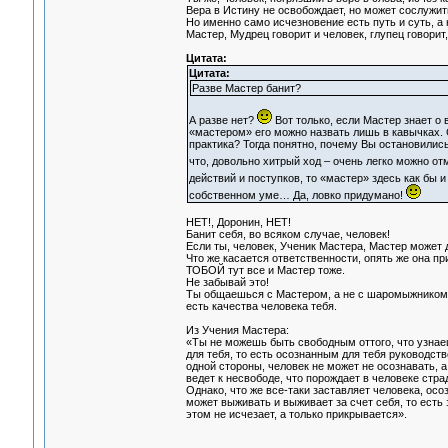
Вера в Истину не освобождает, но может сослужит
Но именно само исчезновение есть путь и суть, а 
Мастер, Мудрец говорит и человек, глупец говорит,
Цитата:
Цитата:
Разве Мастер банит?
А разве нет?
Вот только, если Мастер знает о 
«мастером» его можно назвать лишь в кавычках. 
практика? Тогда понятно, почему Вы остановились
что, довольно хитрый ход – очень легко можно о
действий и поступков, то «мастер» здесь как бы и
собственном уме… Да, ловко придумано!
НЕТ!, Доронин, НЕТ!
Банит себя, во всяком случае, человек!
Если ты, человек, Ученик Мастера, Мастер может д
Что же касается ответственности, опять же она при
ТОБОЙ тут все и Мастер тоже.
Не забывай это!
Ты общаешься с Мастером, а не с шаромыжником,
есть качества человека тебя.
Из Учения Мастера:
«Ты не можешь быть свободным оттого, что узнаешь
для тебя, то есть осознанным для тебя руководст
одной стороны, человек не может не осознавать, а
ведет к несвободе, что порождает в человеке стра
Однако, что же все-таки заставляет человека, осо
может выживать и выживает за счет себя, то есть 
этом не исчезает, а только прикрывается».