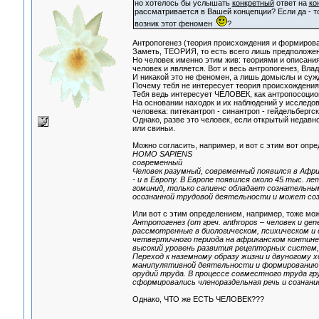
но хотелось бы услышать
конкретный
ответ на
ко
рассматривается в Вашей концепции? Если да - то
возник этот феномен
?
Антропогенез (теория происхождения и формирова
Заметь, ТЕОРИЯ, то есть всего лишь предположен
Но человек именно этим жив: теориями и описания
человек и является. Вот и весь антропогенез, Вла
И никакой это не феномен, а лишь домыслы и суж
Почему тебя не интересует теория происхождения 
Тебя ведь интересует ЧЕЛОВЕК, как антропосоцио
На основании находок и их наблюдений у исследо
человека: питекантроп - синантроп - гейдельбергс
Однако, разве это человек, если открытый недавн
или свиньи.
Можно согласить, например, и вот с этим вот опр
HOMO SAPIENS
современный
Человек разумный, современный появился в Афри
- и в Европу. В Европе появился около 45 тыс. л
гоминид, только сапиенс обладает сознательным
осознанной трудовой деятельности и может соз
Или вот с этим определением, например, тоже мож
Антропогенез (от греч. anthropos – человек и ge
рассмотренные в биологическом, психическом и 
четвертичного периода на африканском контине
высокий уровень развития рецепторных систем, 
Переход к наземному образу жизни и двуногому 
манипулятивной деятельности и формированию о
орудий труда. В процессе совместного труда г
сформировались членораздельная речь и сознани
Однако, ЧТО же ЕСТЬ ЧЕЛОВЕК???