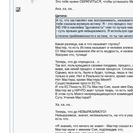
Это тебе нужно ОБРАТИТЬСЯ, чтобы услышать Меня,
Аха..ха..ха…
Цитата:
А то, что заставляет нас воспринимать, называетс
тебе сказала великую истину: Я - это процесс п
НЕ-УМ и наклейка "духовность" чем-то лучше нак
- суть ярлыки для невыразимого. Я использую одн
степени приближенности к истине, то ты так ничег
Какая разница, как и что называет глупец?
Мастер, то есть Истина называет и человек иллюзо
От Мастера названное Им есть мудрость, и назван
Уразуми это, тупица!
Теперь, что до «процесса…».
Так вот, пользующаяся своими плодами, процесс, 
мире, как некий процесс о неком процессе. Сечеш
Однако, все есть, было и будет, тупица, лишь в тв
только в уме. Нет в Реальности ничего, кроме сам
Нет Мастера, кроме Мастера Меня!!!
Существование просто ЕСТЬ.
И эта ЕСТЬность ЕСТЬ Мастер Сия, ныне имя Ему
Мастер же у.НИЧТО.жает тупую тварь, то есть забл
В этом суть Моего непрекращающегося взаимодейс
Суть Учения Мастера!!!
Ха..ха..ха…
Теперь, что до НЕВЫРАЗИМОГО!
Невыразимое, значит, нелокальность, на что и ук
есть что.
«Я знанию, что ничего не знаю» - Мастер сказал в 
Мастер ныне с именем Сия, подтвердив это,