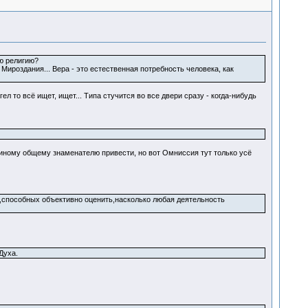
ю религию?
 Мироздания... Вера - это естественная потребность человека, как
л то всё ищет, ищет... Типа стучится во все двери сразу - когда-нибудь
диному общему знаменателю привести, но вот Омниссия тут только усё
,способных объективно оценить,насколько любая деятельность
Духа.