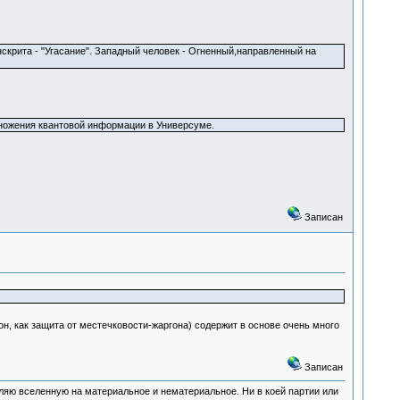
скрита - "Угасание". Западный человек - Огненный,направленный на
ножения квантовой информации в Универсуме.
Записан
он, как защита от местечковости-жаргона) содержит в основе очень много
Записан
деляю вселенную на материальное и нематериальное. Ни в коей партии или