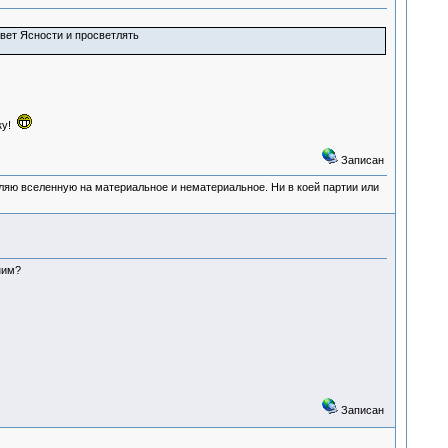
Свет Ясности и просветлять
ку!
Записан
деляю вселенную на материальное и нематериальное. Ни в коей партии или
ним?
Записан