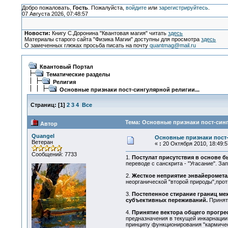
Добро пожаловать,
Гость
. Пожалуйста,
войдите
или
зарегистрируйтесь
.
07 Августа 2026, 07:48:57
Новости:
Книгу С.Доронина "Квантовая магия" читать
здесь
Материалы старого сайта "Физика Магии" доступны для просмотра
здесь
О замеченных глюках просьба писать на почту
quantmag@mail.ru
Квантовый Портал
Тематические разделы
Религия
Основные признаки пост-сингулярной религии...
Страниц:
[
1
]
2
3
4
Все
Тема: Основные признаки пост-синг
Автор
Quangel
Основные признаки пост-
Ветеран
«
:
20 Октября 2010, 18:49:5
Сообщений: 7733
1.
Постулат присутствия в основе 
переводе с санскрита - "Угасание". 
2.
Жесткое неприятие энвайерометал
неорганической "второй природы",про
3.
Постепенное стирание границ ме
субъективных переживаний.
Принят
4.
Принятие вектора общего прогре
предназначения в текущей инкарнации
принципу функционирования "кармичес