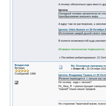
А почему обязательно одно вместо др
Цитата:
Западный человек органически не спо
преобразование внешнего мира.
А вдруг там не растворение, а заполн
Цитата: Urbis Numen от 20 Октября 2
Исполнение каждой душой своего пре
В полноте возможностей куда умножат
Исправил технические погрешности 
«
Последнее редактирование: 21 Октя
Владислав
Re: Основные признаки по
Ветеран
«
Ответ #5 :
20 Октября 2010
Сообщений: 2486
Цитата: Владимир Травка от 20 Октяб
Религия переводится с латыни как св
Но почему надо с латыни?
Ре_Лига_Я = реконструкция совокупн
"корней" языка наших предков.
Не сторонник "квантовой магии, психо