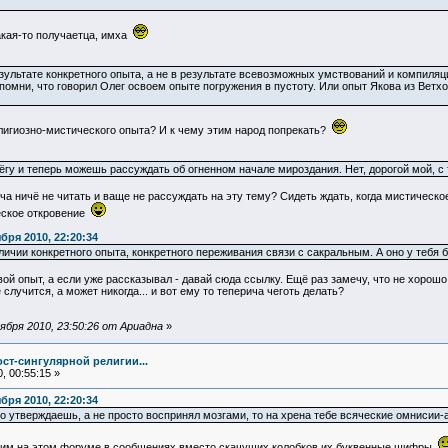
акая-то получаетца, имха
зультате конкретного опыта, а не в результате всевозможных умствований и компиляц
помни, что говорил Олег освоем опыте погружения в пустоту. Или опыт Якова из Ветх
религиозно-мистического опыта? И к чему этим народ попрекать?
-ёгу и теперь можешь рассуждать об огненном начале мироздания. Нет, дорогой мой, 
а ничё не читать и ваще не рассуждать на эту тему? Сидеть ждать, когда мистическое
ческое откровение
ря 2010, 22:20:34
личии конкретного опыта, конкретного переживания связи с сакральным. А оно у тебя 
ой опыт, а если уже рассказывал - давай сюда ссылку. Ещё раз замечу, что не хорошо 
случится, а может никогда... и вот ему то теперича чеготь делать?
бря 2010, 23:50:26 от Ариадна
»
ст-сингулярной религии...
, 00:55:15 »
ря 2010, 22:20:34
это утверждаешь, а не просто воспринял мозгами, то на хрена тебе всяческие омнисии-
авим на этом форуме в сообщениях вместо скачущих колобков их буквенные шифры.