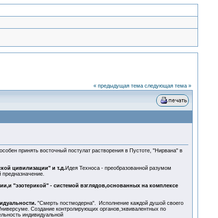
« предыдущая тема
следующая тема »
особен принять восточный постулат растворения в Пустоте, "Нирвана" в
ой цивилизации" и т.д.
Идея Техноса - преобразованной разумом
 предназначение.
и,и "эзотерикой" - системой взглядов,основанных на комплексе
идуальности.
"Смерть постмодерна". Исполнение каждой душой своего
Универсуме. Создание контролирующих органов,эквивалентных по
ельность индивидуальной