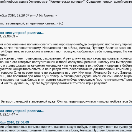
вой информации в Универсуме. "Кармическая полиция". Создание пеницитарной систе
бря 2010, 19:26:07 от Urbis Numen
»
истве янтарной, в переливах света...» (c)
ст-сингулярной религии...
, 22:06:09 »
ния и бесконечные попытки слепить наскоро какую-нибудь очередную пост-сингулярну
ь во что-то понастоящему. Не важно во что в Бога, Аллаха, Пустоту, Величие законов 
той Веры нет, те всю жизнь маются, пьют горькую, изобретают себе псевдоверы. Но ка
зови.
зь -связь с чем то высшим, сакральным. А эту штуку нельзя сконструировать, измысл
а, но с его смертью наступит конец и твоей лоскутной религии. Потому как ты твор
сего и с девушками та же самая котовасия - ты не веришь в их любовь и сидишь в бобы
ультате конкретного опыта, а не в результате всевозможных умствований и компиляц
о говорил Олег освоем опыте погружения в пустоту. Или опыт Якова из Ветхого Завета
ешь, что прочитал про Агни-ёгу и теперь можешь рассуждать об огненном начале мироз
 неделю ты надыбаешь в интернете какую-нибудь очередную "пост-сингулярную" религи
 И как ты думаешь, - долго будут продолжаться эти твои игры разума?
 бегемот, лежащий в зловонной луже. Он поспешил проснуться и пошел любоваться б
ст-сингулярной религии...
, 22:14:47 »
ря 2010, 22:06:09
ния и бесконечные попытки слепить наскоро какую-нибудь очередную пост-сингулярну
ть во что-то понастоящему. Не важно во что в Бога, Аллаха, Пустоту, Величие законов