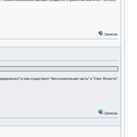
Записан
редельного",в нем существует "бессознательная часть" и "Свет Ясности".
Записан