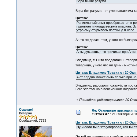
Вера выше разума.
Вера без разума - эт уже фанатизма к
Цитата:
Религиозный опыт преобретается в ре
приятная и иногда весьма опасная. Вс
утро ему открылась лестница в небо.
А что же делать тем, у кого не было 
Цитата:
А ты думаешь, что прочитал про Агни
Владимир, ты што предлагаешь теперич
товарища, у него что ни день - мисти
Цитата: Владимир Травка от 20 Октяб
А от сердца может быть только при на
Владимир, расскажи пожалуйста про св
него это только в пенсионном возрасте 
«
Последнее редактирование: 20 Октя
Quangel
Re: Основные признаки по
Ветеран
«
Ответ #7 :
21 Октября 2010
Сообщений: 7733
Цитата: Владимир Травка от 20 Октяб
Ну и если ты в это уверовал, как ты 
По той же причине,по какой мы не ст