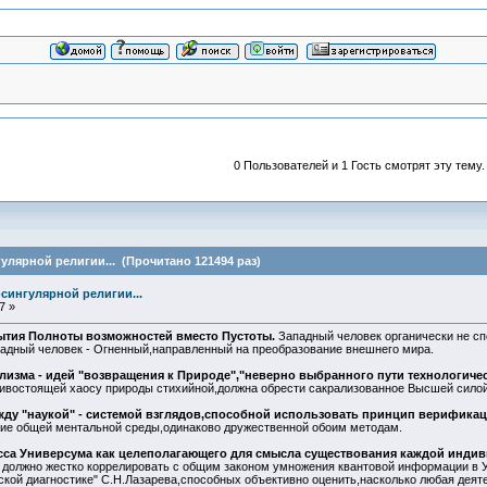
0 Пользователей и 1 Гость смотрят эту тему.
улярной религии... (Прочитано 121494 раз)
сингулярной религии...
7 »
бытия Полноты возможностей вместо Пустоты.
Западный человек органически не сп
Западный человек - Огненный,направленный на преобразование внешнего мира.
изма - идей "возвращения к Природе","неверно выбранного пути технологическ
тивостоящей хаосу природы стихийной,должна обрести сакрализованное Высшей силой
жду "наукой" - системой взглядов,способной использовать принцип верификаци
ие общей ментальной среды,одинаково дружественной обоим методам.
сса Универсума как целеполагающего для смысла существования каждой индив
 должно жестко коррелировать с общим законом умножения квантовой информации в 
кой диагностике" С.Н.Лазарева,способных объективно оценить,насколько любая деят