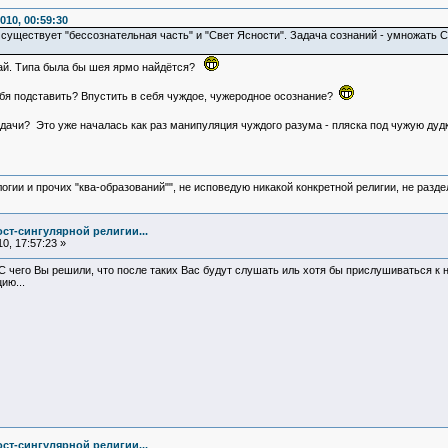
010, 00:59:30
 существует "бессознательная часть" и "Свет Ясности". Задача сознаний - умножать 
тай. Типа была бы шея ярмо найдётся?
ебя подставить? Впустить в себя чуждое, чужеродное осознание?
дачи? Это уже началась как раз манипуляция чуждого разума - пляска под чужую дуд
логии и прочих "ква-образований"", не исповедую никакой конкретной религии, не раз
ст-сингулярной религии...
0, 17:57:23 »
 С чего Вы решили, что после таких Вас будут слушать иль хотя бы прислушиваться к 
ию...
ст-сингулярной религии...