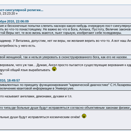
ст-сингулярной религии...
, 23:23:20 »
ря 2010, 22:06:09
ния и бесконечные попытки слепить наскоро какую-нибудь очередную пост-сингулярну
ть во что-то понастоящему. Не важно во что в Бога, Аллаха, Пустоту, Величие законов
этой Веры нет, те всю жизнь маются, пьют горькую, изобретают себе псевдоверы.
имир. У Виталика, допустим, нет ни веры, ни желания верить во что-то. А вот наш Анге
потребность у него есть.
вой женщиной, так и нельзя уверовать в сконструированного бога, как его не назови.
веровали, чего уж там... Думаю, Ангел просто пытается существующие верования к е
о другой общий язык вырабатывать
ь:
010, 18:49:57
вивалентных по принципу функционирования "кармической диагностике" С.Н.Лазарева
величению квантовой информации в Универсуме.
 что называют ангелами, демонами, духами и т.п.
о типа,где больные души будут исправляться согласно объективным законам физики 
больные души будут исправляться космическим огнём!