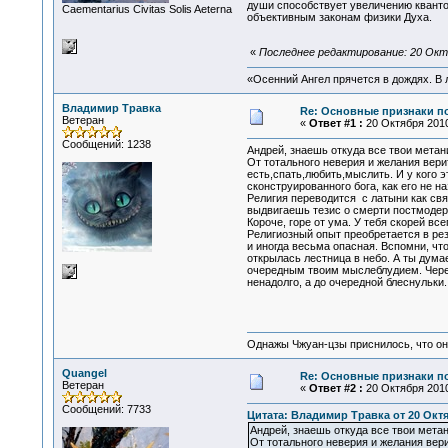
души способствует увеличению кванто
Сaementarius Civitas Solis Aeterna
объективным законам физики Духа.
«
Последнее редактирование: 20 Октя
«Осенний Ангел прячется в дождях. В л
Владимир Травка
Re: Основные признаки по
Ветеран
«
Ответ #1 :
20 Октября 2010
Сообщений: 1238
Андрей, знаешь откуда все твои мета
От тотального неверия и желания верит
есть,спать,любить,мыслить. И у кого э
сконструированного бога, как его не на
Религия переводится с латыни как свя
выдвигаешь тезис о смерти постмодерн
Короче, горе от ума. У тебя скорей в
Религиозный опыт преобретается в рез
и иногда весьма опасная. Вспомни, чт
открылась лестница в небо. А ты дума
очередным твоим мыслеблудием. Через
ненадолго, а до очередной блеснульки.
Однажы Чжуан-цзы приснилось, что он
Quangel
Re: Основные признаки по
Ветеран
«
Ответ #2 :
20 Октября 2010
Сообщений: 7733
Цитата: Владимир Травка от 20 Октяб
Андрей, знаешь откуда все твои мета
От тотального неверия и желания вери