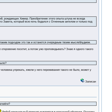
ий, рождающих Химер. Преобретение этого опыта штука не всегда
ого Завета, который всю ночь бодался с Огненным ангелом и только под
с таким подходом это так и останется очередным твоим мыслеблудием.
 откровение посетит, а потом ужо проповедывать? Знаю я одного такого
было?
человека упрекать, ежели у него переживания такого не было, может у
Записан
агниёги?
Любой изначальный принцип нуждается в красочной оболочке. Поэтому