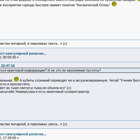
е восприятие гораздо быстрее примет понятие "Космический Огонь".
истве янтарной, в переливах света...» (c)
ст-сингулярной религии...
, 00:59:30 »
 22:47:16
ься квантовой информации? И не это ли заполнение пустоты?
иальная.
А кубиты сознаний переводят ее в актуализированную. Читай "Учение Бесп
ости и просветлять
ет во тьме светит,и тьма не объяла его".(с)
масштабе Универсума и есть квантовый суператтрактор
истве янтарной, в переливах света...» (c)
ст-сингулярной религии...
, 17:28:09 »