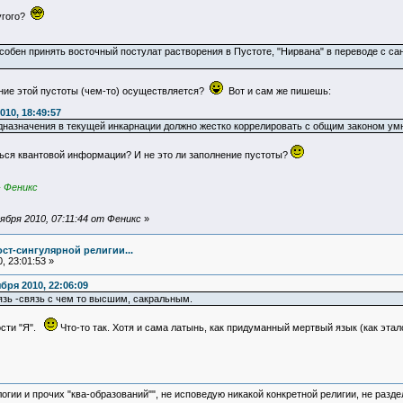
угого?
собен принять восточный постулат растворения в Пустоте, "Нирвана" в переводе с сан
ение этой пустоты (чем-то) осуществляется?
Вот и сам же пишешь:
010, 18:49:57
дназначения в текущей инкарнации должно жестко коррелировать с общим законом ум
ься квантовой информации? И не это ли заполнение пустоты?
- Феникс
бря 2010, 07:11:44 от Феникс
»
ст-сингулярной религии...
, 23:01:53 »
ря 2010, 22:06:09
язь -связь с чем то высшим, сакральным.
ости "Я".
Что-то так. Хотя и сама латынь, как придуманный мертвый язык (как этал
логии и прочих "ква-образований"", не исповедую никакой конкретной религии, не раз