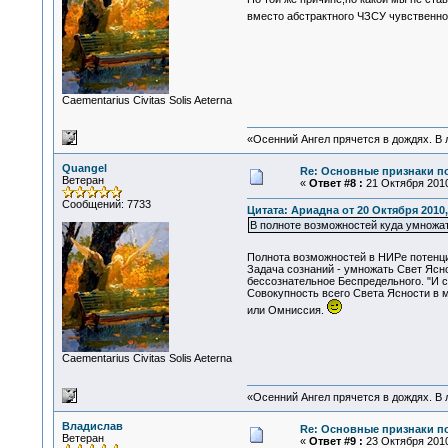
вместо абстрактного ЧЗСУ чувственно
Сaementarius Civitas Solis Aeterna
«Осенний Ангел прячется в дождях. В л
Quangel
Re: Основные признаки по
Ветеран
«
Ответ #8 :
21 Октября 2010
Сообщений: 7733
Цитата: Ариадна от 20 Октября 2010,
В полноте возможностей куда умножат
Полнота возможностей в НИРе потенц
Задача сознаний - умножать Свет Ясн
бессознательное Беспредельного. "И св
Совокупность всего Света Ясности в 
или Омниссия.
Сaementarius Civitas Solis Aeterna
«Осенний Ангел прячется в дождях. В л
Владислав
Re: Основные признаки по
Ветеран
«
Ответ #9 :
23 Октября 2010