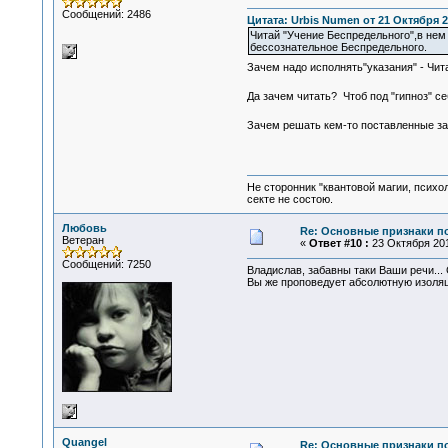
Сообщений: 2486
Цитата: Urbis Numen от 21 Октября 2
Читай "Учение Беспредельного",в нем
бессознательное Беспредельного.
Зачем надо исполнять"указания" - Чи
Да зачем читать? Чтоб под "гипноз" с
Зачем решать кем-то поставленные за
Не сторонник "квантовой магии, психо
секте не состою.
Любовь
Re: Основные признаки по
Ветеран
«
Ответ #10 :
23 Октября 201
Сообщений: 7250
Владислав, забавны таки Ваши речи...
Вы же проповедует абсолютную изоляц
Quangel
Re: Основные признаки по