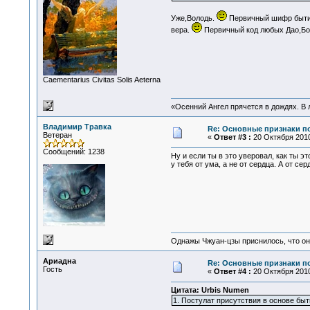
Уже,Володь.
Первичный шифр бытия
вера.
Первичный код любых Дао,Бог
Сaementarius Civitas Solis Aeterna
«Осенний Ангел прячется в дождях. В л
Владимир Травка
Re: Основные признаки по
Ветеран
«
Ответ #3 :
20 Октября 2010
Сообщений: 1238
Ну и если ты в это уверовал, как ты э
у тебя от ума, а не от сердца. А от с
Однажы Чжуан-цзы приснилось, что он
Ариадна
Re: Основные признаки по
Гость
«
Ответ #4 :
20 Октября 2010
Цитата: Urbis Numen
1. Постулат присутствия в основе бы