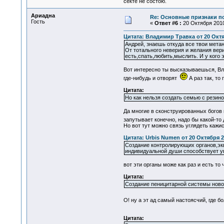
секте не состою.
Ариадна
Re: Основные признаки по
Гость
«
Ответ #6 :
20 Октября 2010
Цитата: Владимир Травка от 20 Октяб
Андрей, знаешь откуда все твои мета
От тотального неверия и желания вери
есть,спать,любить,мыслить. И у кого 
Вот интересно ты высказываешься, Влад
где-нибудь и отворят
А раз так, то 
Цитата:
Но как нельзя создать семью с резино
Да многие в сконструированных богов 
запутывает конечно, надо бы какой-т
Но вот тут можно связь углядеть кажис
Цитата: Urbis Numen от 20 Октября 2
Создание контролирующих органов,эк
индивидуальной души способствует у
вот эти органы може как раз и есть то
Цитата:
Создание пеницитарной системы новог
О! ну а эт ад самый настоясчий, где 
Цитата: