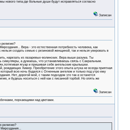
мы нового типа,где больные души будут исправляться согласно
Записан
ю религию?
Мироздания... Вера - это естественная потребность человека, как
к нельзя создать семью с резиновой женщиной, так и нельзя уверовать в
ить, нарезать из лазаревых-волинских. Вера выше разума. Ты
ишь симулякры, а думаешь, что устанавливаешь связь с Сакральным.
лях,потягивая ягуар и пришивая себе ангельские крылышки.
ий, рождающих Химер. Преобретение этого опыта штука не всегда приятная
, который всю ночь бодался с Огненным ангелом и только под утро ему
дания. Нет, дорогой мой, с таким подходом это так и останется
ю, и будешь носиться с ней как с писанной торбой. Но опять же
Записан
абочками, порхающими над цветами.
ю религию?
 Мироздания...