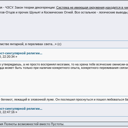
 - ЧЗСУ. Закон теории декогеренции:
Система не имеющая окружения,находится в чис
ов-Отцов и прочих Шуньят и Космических Огней. Все остальное - логические выводы,
истве янтарной, в переливах света...» (c)
ст-сингулярной религии...
, 22:20:34 »
то утверждаешь, а не просто воспринял мозгами, то на хрена тебе всяческие омнисии-аг
ердца может быть только при наличии конкретного опыта, конкретного переживания связ
 бегемот, лежащий в зловонной луже. Он поспешил проснуться и пошел любоваться б
ст-сингулярной религии...
, 22:47:16 »
тия Полноты возможностей вместо Пустоты.