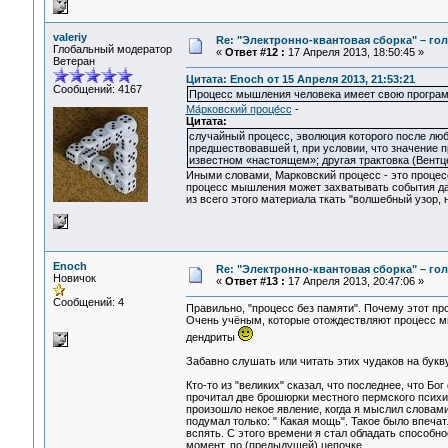
valeriy
Re: "Электронно-квантовая сборка" – гол
Глобальный модератор
«
Ответ #12 :
17 Апреля 2013, 18:50:45 »
Ветеран
Цитата: Enoch от 15 Апреля 2013, 21:53:21
Сообщений: 4167
Процесс мышления человека имеет свою программ
Ма́рковский проце́сс
-
Цитата:
случайный процесс, эволюция которого после любо
предшествовавшей t, при условии, что значение 
известном «настоящем»; другая трактовка (Вентц
Иными словами, Марковский процесс - это процесс
процесс мышления может захватывать события дал
из всего этого материала ткать "волшебный узор, 
Enoch
Re: "Электронно-квантовая сборка" – гол
Новичок
«
Ответ #13 :
17 Апреля 2013, 20:47:06 »
Сообщений: 4
Правильно, "процесс без памяти". Почему этот п
Очень учёным, которые отождествляют процесс мы
дендриты
Забавно слушать или читать этих чудаков на букву
Кто-то из "великих" сказал, что последнее, что Бо
прочитал две брошюрки местного пермского психи
произошло некое явление, когда я мыслил словами 
подумал только: " Какая мощь". Такое было впечат
вспять. С этого времени я стал обладать способно
момент, по (предыдущей) цепочке.