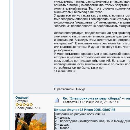
уникаль-ных частиц, расположенных в чакрах манас
описать с помощью аналогии квантовых запутанных
окончательный вывод. То, что это очень похоже н
окончательный вывод я не готов.
У души все точно так же как у манаса, но при э
мыслеобразы способны блокировать значительную 
инфор-мация "окрашивается" имеющимися в душе 
"оплачена" неспособностью воспринимать входя
Любая информация, предназначенная для кратковр
значения, о каком мыслительном центре идет речь
информации. В каждом из мыслительных центров 
материалом". В головном мозге это могут быть мо
или квантовые потоки. В душе это могут быть час
разобраться.
У меня остается нерешенным очень важный вопрос.
который я назвал астрологическим часовым ме-хан
перь вообще нет никаких объяснений. Есть факт 
наблюдениями, есть многочисленные по-пытки исс
устройства как не было, так и нет.
11 июня 2008 г.
С уважением, Тимур
Quangel
Re: "Электронно-квантовая сборка" – гол
Ветеран
«
Ответ #1 :
13 Июня 2008, 23:15:57 »
Сообщений: 7735
Цитата: timyr от 13 Июня 2008, 08:07:45
Цифрами на рисунке обозначены:
1 – джива;
2 – переходная (коммутационная) зона между джи
3 – душа;
4 – манас.