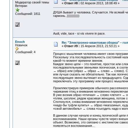
Модератор своей темы
«
Ответ #8 :
02 Апреля 2013, 18:08:49 »
Ветеран
ДУША бывает у человека. Случается. Не всякий ч
Сообщений: 1811
гармонь..)))))))))))
Audi, vide, tace - si vis vivere in pace.
Enoch
Re: "Электронно-квантовая сборка" – гол
Новичок
«
Ответ #9 :
15 Апреля 2013, 21:53:21 »
Сообщений: 4
Процесс мышления человека имеет свою программу
Поскольку эта последовательность состояний на
какой-то момент времени звеном.
Каждое звено цепи – это понятие, простое или сл
последовательными звеньями логическая, в соотв
→ образ) или (образ → образ → слово → слово). С
или лучше сказать не обязательно. Так как логич
последующее звено вытекает из предыдущего. Одн
переключать эту программу или процесс мышления 
Проиллюстрирую примером обычного рассеянного м
чирикание птиц и внимание мгновенно переключае
В уме возник образ «птички» → слово «летит» → 
«пляж, шезлонг, рядом красивая женщина, потом се
Споткнулся, снова внимание мгновенно переключа
«надо-бы туфли купить» → образ «магазины», куда
«свой автомобиль» → слова «сьездить надо к мате
В данном случае начало и конец логической цепи
воспоминанием. Наши органы чувств через внешн
объект. Возможно, это связано с инстинктом само
появляться воспоминания...