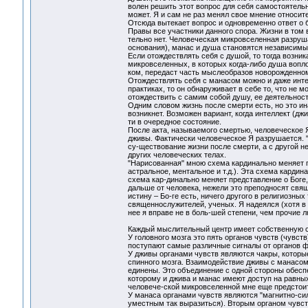
волен решить этот вопрос для себя самостоятельно
может. Я и сам не раз менял свое мнение относител
Отсюда вытекает вопрос и одновременно ответ о 
Правы все участники данного спора. Жизни в том 
тельно нет. Человеческая микровселенная разруша
основания), манас и душа становятся независим
Если отождествлять себя с душой, то тогда возник
микровселенных, в которых когда-либо душа вопло
ком, передаст часть мыслеобразов новорожденном
Отождествлять себя с манасом можно и даже интер
практиках, то он обнаруживает в себе то, что не м
отождествить с самим собой душу, ее деятельнос
Одним словом жизнь после смерти есть, но это ин
возникнет. Возможен вариант, когда интеллект (д
ти в очередное состояние.
После акта, называемого смертью, человеческое 
дживы. Фактически человеческое Я разрушается.
су-ществование жизни после смерти, а с другой н
других человеческих телах.
"Нарисованная" мною схема кардинально меняет п
астральное, ментальное и т.д.). Эта схема карди
схема кар-динально меняет представление о Боге, 
дальше от человека, нежели это преподносят свя
истину – Бо-ге есть, ничего другого в религиозны
священнослужителей, ученых. Я надеялся (хотя в 
нее я вправе не в боль-шей степени, чем прочие лю
Каждый мыслительный центр имеет собственную 
У головного мозга это пять органов чувств (чувств
поступают самые различные сигналы от органов фи
У дживы органами чувств являются чакры, которы
спинного мозга. Взаимодействие дживы с манасо
единены. Это объединение с одной стороны обесп
которому и джива и манас имеют доступ на равны
человече-ской микровселенной мне еще предстоит
У манаса органами чувств являются "магнитно-си
уместным так выразиться). Вторым органом чувст