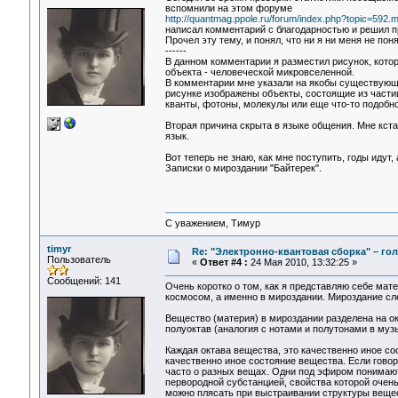
вспомнили на этом форуме
http://quantmag.ppole.ru/forum/index.php?topic=59
написал комментарий с благодарностью и решил про
Прочел эту тему, и понял, что ни я ни меня не по
------
В данном комментарии я разместил рисунок, которы
объекта - человеческой микровселенной.
В комментарии мне указали на якобы существующи
рисунке изображены объекты, состоящие из частиц
кванты, фотоны, молекулы или еще что-то подобн
Вторая причина скрыта в языке общения. Мне кста
язык.
Вот теперь не знаю, как мне поступить, годы идут,
Записки о мироздании "Байтерек".
С уважением, Тимур
timyr
Re: "Электронно-квантовая сборка" – гол
Пользователь
«
Ответ #4 :
24 Мая 2010, 13:32:25 »
Сообщений: 141
Очень коротко о том, как я представляю себе мате
космосом, а именно в мироздании. Мироздание сл
Вещество (материя) в мироздании разделена на о
полуоктав (аналогия с нотами и полутонами в музык
Каждая октава вещества, это качественно иное со
качественно иное состояние вещества. Если говор
часто о разных вещах. Одни под эфиром понимают в
первородной субстанцией, свойства которой очень 
можно плясать при выстраивании структуры вещес