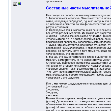
тров манаса.
Составные части мыслительной
На сегодня я способен четко выделить следующи
1. Головной мозг человека. Это самостоятельная
октав, находящихся "рядом", одна из которых фи-
че-ловека на семь тел, то это физическое тело ч
разум, сознание);
2. Переходные зоны, многогранники психических 
вещества различных октав. Их можно ото-ждестви
3. Джива – новорожденное живое существо. Точне
утробе матери, т.е. в человеческой микровсе-ленн
подкорковым процессам головного мозга (подсозна
4. Душа, это самостоятельное живое существо, от
основанной на мыслеобразах. В мыслеобразах ду
обо всей ее деятельности с того момента, когда
тело человека, это его разум;
5. Манас, это самостоятельное живое существо, 
мыслить самостоятельно, то манас это уже умеет
Отличитель-ной особенностью манаса является ун
той или иной степени контактирует человеческая м
чувством знания. Такая возможность манаса обесп
"чистому" восприятию окружающей действительнос
мыслеобразов по своему окрашивают любую вход
человека и с его разумом.
Итого мы имеем следующие мыслительные центр
1 – головной мозг;
2 – джива;
3 – душа;
4 – манас.
Головной мозг и джива, это фактически одно и тож
(умом). Душа и манас это самодостаточные и фак
обозначен-ной связке человеческая микровселенн
(умом). Можно отождествить себя исключительно 
душой, это несколько напыщенно и не корректно. 