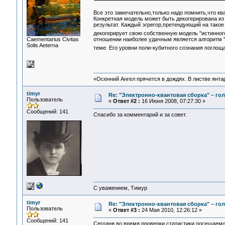
Все это замечательно,только надо помнить,что к
Конкретная модель может быть декогерирована из
результат. Каждый эгрегор,претендующий на такое
декогерирует свою собственную модель "истинног
Сaementarius Civitas
отношении наиболее удачным является алгоритм "
Solis Aeterna
теме. Его уровни поли-кубитного сознания погло
«Осенний Ангел прячется в дождях. В листве янтарн
timyr
Re: "Электронно-квантовая сборка" – гол
Пользователь
«
Ответ #2 :
16 Июня 2008, 07:27:30 »
Сообщений: 141
Спасибо за комментарий и за совет.
С уважением, Тимур
timyr
Re: "Электронно-квантовая сборка" – гол
Пользователь
«
Ответ #3 :
24 Мая 2010, 12:26:12 »
Сообщений: 141
Сегодня во время проверки статистики посещаемо