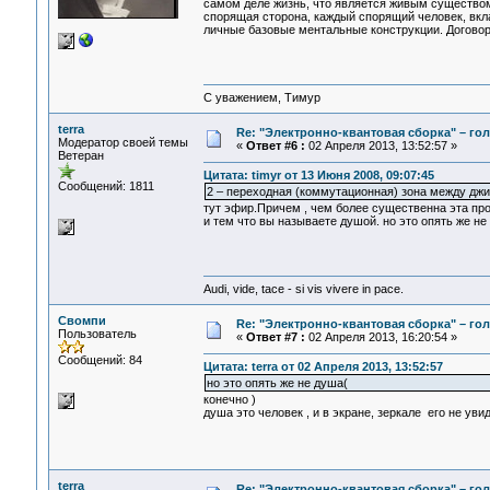
самом деле жизнь, что является живым существо
спорящая сторона, каждый спорящий человек, вкл
личные базовые ментальные конструкции. Договор
С уважением, Тимур
terra
Re: "Электронно-квантовая сборка" – гол
Модератор своей темы
«
Ответ #6 :
02 Апреля 2013, 13:52:57 »
Ветеран
Цитата: timyr от 13 Июня 2008, 09:07:45
Сообщений: 1811
2 – переходная (коммутационная) зона между джи
тут эфир.Причем , чем более существенна эта про
и тем что вы называете душой. но это опять же не
Audi, vide, tace - si vis vivere in pace.
Свомпи
Re: "Электронно-квантовая сборка" – гол
Пользователь
«
Ответ #7 :
02 Апреля 2013, 16:20:54 »
Сообщений: 84
Цитата: terra от 02 Апреля 2013, 13:52:57
но это опять же не душа(
конечно )
душа это человек , и в экране, зеркале его не увид
terra
Re: "Электронно-квантовая сборка" – гол