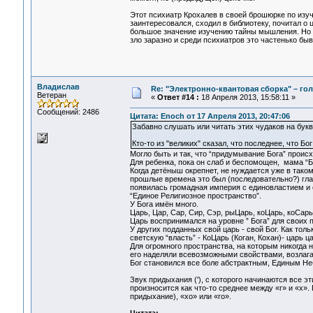
Этот психиатр Крохалев в своей брошюрке по изуч
заинтересовался, сходил в библиотеку, почитал о 
большое значение изучению тайны мышления. Но мн
зло заразно и среди психиатров это частенько быва
Владислав
Re: "Электронно-квантовая сборка" – гол
Ветеран
«
Ответ #14 :
18 Апреля 2013, 15:58:11 »
Сообщений: 2486
Цитата: Enoch от 17 Апреля 2013, 20:47:06
Забавно слушать или читать этих чудаков на букв
Кто-то из "великих" сказал, что последнее, что Бо
Могло быть и так, что “придумывание Бога” проис
Для ребенка, пока он слаб и беспомощен, мама “Б
Когда детёныш окрепнет, не нуждается уже в таком
прошлые времена это был (последовательно?) глав
появилась громадная империя с единовластием и
“Единое Религиозное пространство”.
У Бога имён много.
Царь, Цар, Сар, Сир, Сэр, рыЦарь, коЦарь, коСарь
Царь воспринимался на уровне ” Бога” для своих 
У других подданных свой царь - свой Бог. Как то
светскую “власть” - КоЦарь (Коган, Кохан)- царь
Для огромного пространства, на которым никогда 
его наделяли всевозможными свойствами, возлагал
Бог становился все боле абстрактным, Единым Н
Звук придыхания ('), с которого начинаются все э
произносится как что-то среднее между «г» и «х».
придыхание), «хо» или «го».