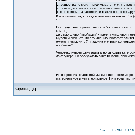
Цитата:
....существа не могут придумывать того, кто над 
человека, но только после того как с ним столкнет
кто не говорил, а заговорили только после обнару
Кон и закон - тот, кто над коном или за коном. Кон
***
Все существа параллельны как бы в мире (живут ти
кем-то).
Да само слово "иерАрхии" - имеет смысловой пере
Муравей того, кто, по его мнению, полагает влияе
сможет помыслить?), наделив его теми качествам
проблемы".
Человеку невозможно адекватно мыслить категори
даже уверенно рассуждать вместо меня, своей жен
Не сторонник "квантовой магии, психологии и проч
материальное и нематериальное. Ни в коей партии
Страниц:
[
1
]
Powered by SMF 1.1.10