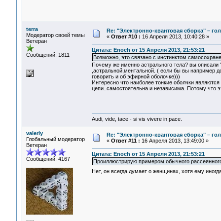
terra
Re: "Электронно-квантовая сборка" – гол
Модератор своей темы
«
Ответ #10 :
16 Апреля 2013, 10:40:28 »
Ветеран
Цитата: Enoch от 15 Апреля 2013, 21:53:21
Сообщений: 1811
Возможно, это связано с инстинктом самосохране
Почему же именно астрального тела? вы описали "
,астральной,ментальной. ( если бы вы например д
говорить и об эфирной оболочке)))
Интересно что наиболее тонкие оболчки являются
цепи..самостоятельна и независима. Потому что э
Audi, vide, tace - si vis vivere in pace.
valeriy
Re: "Электронно-квантовая сборка" – гол
Глобальный модератор
«
Ответ #11 :
16 Апреля 2013, 13:49:00 »
Ветеран
Цитата: Enoch от 15 Апреля 2013, 21:53:21
Сообщений: 4167
Проиллюстрирую примером обычного рассеянного 
Нет, он всегда думает о женщинах, хотя ему иногд