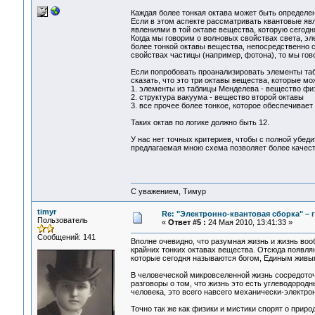
Каждая более тонкая октава может быть определен
Если в этом аспекте рассматривать квантовые явл
явлениями в той октаве вещества, которую сегодн
Когда мы говорим о волновых свойствах света, э
более тонкой октавы вещества, непосредственно 
свойствах частицы (например, фотона), то мы гов
Если попробовать проанализировать элементы таб
сказать, что это три октавы вещества, которые мо
1. элементы из таблицы Менделева - вещество фи
2. структура вакуума - вещество второй октавы
3. все прочее более тонкое, которое обеспечивает
Таких октав по логике должно быть 12.
У нас нет точных критериев, чтобы с полной убед
предлагаемая мною схема позволяет более качест
С уважением, Тимур
timyr
Re: "Электронно-квантовая сборка" – 
Пользователь
«
Ответ #5 :
24 Мая 2010, 13:41:33 »
Сообщений: 141
Вполне очевидно, что разумная жизнь и жизнь воо
крайних тонких октавах вещества. Отсюда появля
которые сегодня называются богом, Единым живым
В человеческой микровселенной жизнь сосредоточ
разговоры о том, что жизнь это есть углеводород
человека, это всего навсего механически-электро
Точно так же как физики и мистики спорят о приро