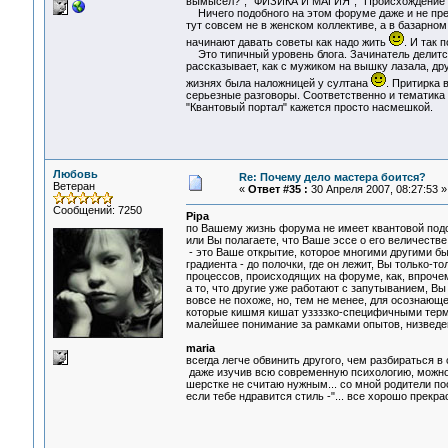
вымысел?", "ФИЗИКА И МАГИЯ", "Происхождение фи
Ничего подобного на этом форуме даже и не пред
тут совсем не в женском коллективе, а в базарном
начинают давать советы как надо жить
. И так 
Это типичный уровень блога. Зачинатель делится
рассказывает, как с мужиком на вышку лазала, др
жизнях была наложницей у султана
. Притирка 
серьезные разговоры. Соответственно и тематика 
"Квантовый портал" кажется просто насмешкой.
Любовь
Re: Почему дело мастера боится?
Ветеран
«
Ответ #35 :
30 Апреля 2007, 08:27:53 »
Сообщений: 7250
Pipa
по Вашему жизнь форума не имеет квантовой под
или Вы полагаете, что Ваше эссе о его величестве
- это Ваше открытие, которое многими другими был
градиента - до полочки, где он лежит, Вы только-
процессов, происходящих на форуме, как, впрочем,
а то, что другие уже работают с запутыванием, Вы
вовсе не похоже, но, тем не менее, для осознающ
которые кишмя кишат уззззко-специфичными терми
малейшее понимание за рамками опытов, низведенн
maria
всегда легче обвинить другого, чем разбираться в 
даже изучив всю современную психологию, можно ум
шерстке не считаю нужным... со мной родители пос
если тебе ндравится стиль -"... все хорошо прекрас