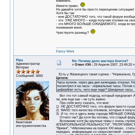
изменить.
Имеете право.
Но давайте хотя бы просто переоценим ситуацию!
Хотя бы так:
- мне ДОСТАТОЧНО того, что такой форум вообще 
- это УЖЕ МНОГО – когда получаю отклики на свои
- это МНОГО БОЛЬШЕ ОЖИДАЕМОГО, когда встречаю
понимания меня.
Чувствуете разницу?
Fancy-Work
Pipa
Re: Почему дело мастера боится?
Администратор
«
Ответ #34 :
29 Апреля 2007, 23:49:20 »
Ветеран
Есть у Жванецкого такая сценка - "Нормально, Гр
Сообщений: 3660
Цитата:
Часы купили, через два дня календарь отказал. На
посмотрел я на часы - нормальные часы. Потом ст
циферблат есть, чего еще надо? Шикарные часы.
Вот это тот самый подход, который предлагает Ap
ли, или еще как – не суть важно.
Про себя могу сказать, что мне:
1) НЕ ДОСТАТОЧНО того, что форум просто суще
2) МАЛО того качества откликов, которые я получ
3) И то, что я здесь вижу гораздо МЕНЬШЕ ОЖИ
Отчего так? Да хотя бы потому, что старый форум
Вспомним хотя бы крупные темы с очень глу
Квантовая
АТЕМПОРАЛЬНОЙ РЕАЛЬНОСТИ", "РЕЛЯТИВИСТСКА
инструменталистка
"Время", "«Математика на пороге XXI века», ­ ст
передать ­ информацию со сверхсветовой ­ скорост