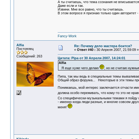
А ты считаешь, что тема сознания не вписываетс
Даже если и так.
Извини. Мне все равно, что ты считаешь.
В этом вопросе я признаю только один авторитет -
Fancy-Work
Alfia
Re: Почему дело мастера боится?
Постоялец
«
Ответ #40 :
30 Апреля 2007, 21:59:09 »
Сообщений: 263
Цитата: Pipa от 30 Апреля 2007, 14:24:01
Alfia
Я еще хуже чего делаю
, но не считаю нужны
Пипа, так мы ведь в специальные темы вываливаем
Общий образ форума... Некоторые в эти темы прос
Понимаешь, мой интерес заключается отчасти имен
должна особо переживать, что кому-то это не нрави
Со специфически-музыкальными темами я пойду на
- именно когда люди разные, и многие совсем друг
меня!