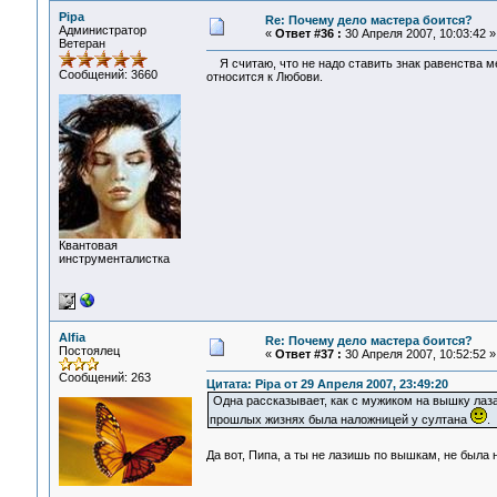
Pipa
Re: Почему дело мастера боится?
Администратор
«
Ответ #36 :
30 Апреля 2007, 10:03:42 »
Ветеран
Я считаю, что не надо ставить знак равенства ме
Сообщений: 3660
относится к Любови.
Квантовая
инструменталистка
Alfia
Re: Почему дело мастера боится?
Постоялец
«
Ответ #37 :
30 Апреля 2007, 10:52:52 »
Сообщений: 263
Цитата: Pipa от 29 Апреля 2007, 23:49:20
Одна рассказывает, как с мужиком на вышку лаза
прошлых жизнях была наложницей у султана
.
Да вот, Пипа, а ты не лазишь по вышкам, не была