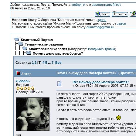
Добро пожаловать,
Гость
. Пожалуйста,
войдите
или
зарегистрируйтесь
.
06 Августа 2026, 21:26:10
Новости:
Книгу С.Доронина "Квантовая магия" читать
здесь
Материалы старого сайта "Физика Магии" доступны для просмотра
здесь
О замеченных глюках просьба писать на почту
quantmag@mail.ru
Квантовый Портал
Тематические разделы
Квантовая психология
(Модератор:
Владимир Травка
)
Почему дело мастера боится?
Страниц:
1
2
[
3
]
4
5
...
7
Все
Тема: Почему дело мастера боится? (Прочитано
Автор
Любовь
Re: Почему дело мастера боится?
Ветеран
«
Ответ #30 :
29 Апреля 2007, 07:32:15 »
Сообщений: 7250
ни чего бывает... лет через 20-25 разберешься, ни 
раньше столкнется, кто-то чуть позже...
просто время у вас сейчас такое - камни разбрасыв
тяжко это не было...
но это и есть его величество опыт... и главное - ч
и потом... с индиго жить - индиго быть
почему я должна себе отказывать в этом удоволь
вот и подумай, если моя телема тебе не по вкусу, 
а то получится как с поклонником Лилит, который с