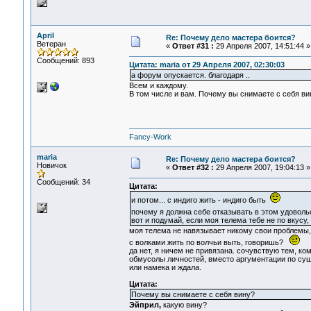
April
Re: Почему дело мастера боится?
Ветеран
«
Ответ #31 :
29 Апреля 2007, 14:51:44 »
Сообщений: 893
Цитата: maria от 29 Апреля 2007, 02:30:03
а форум опускается. благодаря ..
Всем и каждому.
В том числе и вам. Почему вы снимаете с себя ви
Fancy-Work
maria
Re: Почему дело мастера боится?
Новичок
«
Ответ #32 :
29 Апреля 2007, 19:04:13 »
Сообщений: 34
Цитата:
и потом... с индиго жить - индиго быть
почему я должна себе отказывать в этом удовол
вот и подумай, если моя телема тебе не по вкусу,
моя телема не навязывает никому свои проблемы,
с волками жить по волчьи выть, говоришь?
да нет, я ничем не привязана. сочувствую тем, к
обмусолы личностей, вместо аргументации по сущес
или намека и ждала.
Цитата:
Почему вы снимаете с себя вину?
Эйприл,
какую вину?