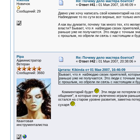
Kikinda
Re: Почему дело мастера боится?
Новичок
«
Ответ #41 :
01 Мая 2007, 16:46:09 »
Сообщений: 29
Давно уже хочу написать свой комментарий на со
Наблюдение то по сути все верные, вот только ин
А как вы думаете, почему так много тех, кто жела
власти? Бывает, что я наблюдаю своих приятелей,
раньше уже не получается. Это люди с точным зн
с прошлым, но обрели ли связь с настоящим и б
Pipa
Re: Почему дело мастера боится?
Администратор
«
Ответ #42 :
01 Мая 2007, 20:38:06 »
Ветеран
Цитата: Kikinda от 01 Мая 2007, 16:46:09
Сообщений: 3660
Бывает, что я наблюдаю своих приятелей, которы
раньше уже не получается. Это люди с точным зн
с прошлым, но обрели ли связь с настоящим и б
Комментарий будет
. Эти люди не потеряли 
общения", в которые они увлеченно играли раньше. 
остался на старом уровне развития, заметна пот
сухаря
.
Квантовая
инструменталистка