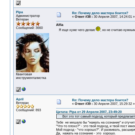
Pipa
Re: Почему дело мастера боится?
Администратор
«
Ответ #38 :
30 Апреля 2007, 14:24:01 »
Ветеран
Alfia
Сообщений: 3660
Я еще хуже чего делаю
, но не считаю нужны
Квантовая
инструменталистка
April
Re: Почему дело мастера боится?
Ветеран
«
Ответ #39 :
30 Апреля 2007, 15:29:32 »
Сообщений: 893
Цитата: Pipa от 29 Апреля 2007, 23:49:20
Вот это тот самый подход, который предлагает A
Тебе не мешало бы "нажать на сознание" и отучит
"Что-то плохо?" - это твой подход, и твой пост им
Мой подход - "что хорошо?". И развивать, расшир
Да, нажать на сознание - это хорошо.