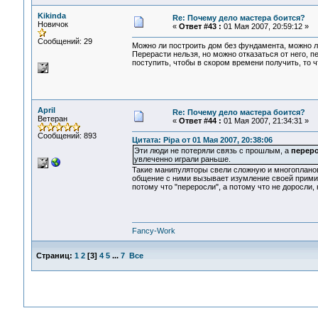
Kikinda
Re: Почему дело мастера боится?
Новичок
«
Ответ #43 :
01 Мая 2007, 20:59:12 »
Сообщений: 29
Можно ли построить дом без фундамента, можно 
Перерасти нельзя, но можно отказаться от него, п
поступить, чтобы в скором времени получить, то 
April
Re: Почему дело мастера боится?
Ветеран
«
Ответ #44 :
01 Мая 2007, 21:34:31 »
Сообщений: 893
Цитата: Pipa от 01 Мая 2007, 20:38:06
Эти люди не потеряли связь с прошлым, а
перер
увлеченно играли раньше.
Такие манипуляторы свели сложную и многопланов
общение с ними вызывает изумление своей примит
потому что "переросли", а потому что не доросли,
Fancy-Work
Страниц:
1
2
[
3
]
4
5
...
7
Все