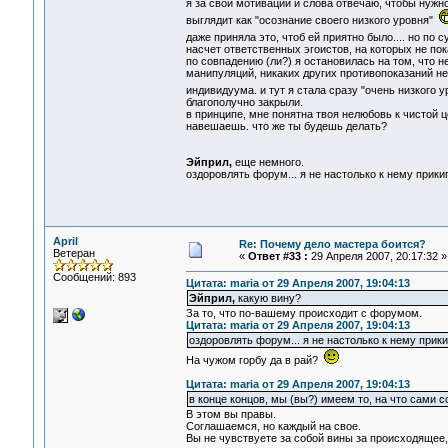
я за свои мотивации и слова отвечаю, чтобы нужно
выглядит как "осознание своего низкого уровня"
даже приняла это, чтоб ей приятно было.... но по 
насчет ответственных эгоистов, на которых не п
по совпадению (ли?) я остановилась на том, что 
манипуляций, никаких других противопоказаний не
индивидуума. и тут я стала сразу "очень низкого 
благополучно закрыли.
в принципе, мне понятна твоя нелюбовь к чистой 
навешаешь. что же ты будешь делать?
Эйприл,
еще немного.
оздоровлять форум... я не настолько к нему прики
April
Re: Почему дело мастера боится?
Ветеран
«
Ответ #33 :
29 Апреля 2007, 20:17:32 »
Сообщений: 893
Цитата: maria от 29 Апреля 2007, 19:04:13
Эйприл,
какую вину?
За то, что по-вашему происходит с форумом.
Цитата: maria от 29 Апреля 2007, 19:04:13
оздоровлять форум... я не настолько к нему прики
На чужом горбу да в рай?
Цитата: maria от 29 Апреля 2007, 19:04:13
в конце концов, мы (вы?) имеем то, на что сами 
В этом вы правы.
Соглашаемся, но каждый на свое.
Вы не чувствуете за собой вины за происходящее,