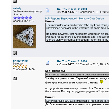
valeriy
Re: Том 7, вып. 2, 2010
Глобальный модератор
«
Ответ #406 :
18 Сентября 2010, 17:01:3
Ветеран
H.P. Reports Big Advance in Memory Chip Design
Сообщений: 4167
Цитата:
The memristor was predicted in 1971 by Leon Chua, an 
unexplained behavior in the literature for some time,
He noted, however, that he had not worked on his id
Packard researchers several months ago. The advance
“there’s plenty of room at the bottom,” referring to the
Владислав
Re: Том 7, вып. 2, 2010
Ветеран
«
Ответ #407 :
18 Сентября 2010, 18:14:5
Сообщений: 2486
Код: (Любовь)
мне только интересно от какого места человек пля
Улыбнула шутка-фраза! Странный интерес на пустом
фиксированного и всем известного места.
но природа не терпит пустоты...
Ага. Такая вот 
бесконечно. Потому и трудно определить "
где ни
Цитата:
Хотелось бы знать а занимается в России кто-ни
Да. Все, возможно те, кто умеют воспринимать м