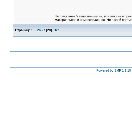
Не сторонник "квантовой магии, психологии и проч
материальное и нематериальное. Ни в коей партии
Страниц:
1
...
26
27
[
28
]
Все
Powered by SMF 1.1.10