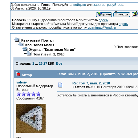
Добро пожаловать,
Гость
. Пожалуйста,
войдите
или
зарегистрируйтесь
.
08 Августа 2026, 16:38:19
Новости:
Книгу С.Доронина "Квантовая магия" читать
здесь
Материалы старого сайта "Физика Магии" доступны для просмотра
здесь
О замеченных глюках просьба писать на почту
quantmag@mail.ru
Квантовый Портал
Квантовая Магия
0 Пользователе
Журнал "Квантовая Магия"
Том 7, вып. 2, 2010
Страниц:
1
...
26
27
[
28
]
Все
Тема: Том 7, вып. 2, 2010 (Прочитано 879369 раз
Автор
valeriy
Re: Том 7, вып. 2, 2010
Глобальный модератор
«
Ответ #405 :
15 Сентября 2010, 09:41:3
Ветеран
Хотелось бы знать а занимается в России кто-ни
Сообщений: 4167