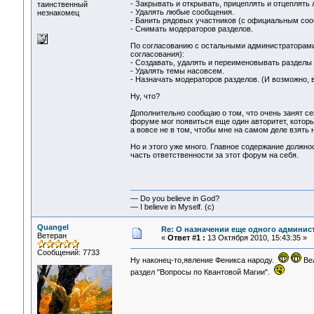
- Закрывать и открывать, прицеплять и отцеплять
таинственный
- Удалять любые сообщения.
незнакомец
- Банить рядовых участников (с официальным соо
- Снимать модераторов разделов.
По согласованию с остальными администраторами и
согласования):
- Создавать, удалять и переименовывать разделы 
- Удалять темы насовсем.
- Назначать модераторов разделов. (И возможно, 
Ну, что?
Дополнительно сообщаю о том, что очень занят се
форуме мог появиться еще один авторитет, котор
а вовсе не в том, чтобы мне на самом деле взять
Но и этого уже много. Главное содержание должнос
часть ответственности за этот форум на себя.
— Do you believe in God?
— I believe in Myself. (c)
Quangel
Re: О назначении еще одного админис
Ветеран
«
Ответ #1 :
13 Октября 2010, 15:43:35 »
Сообщений: 7733
Ну наконец-то,явление Феникса народу.
Вел
раздел "Вопросы по Квантовой Магии".