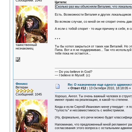
Сообщений: 1045
Цитата:
Сколько раз мы объясняли Виталию, что локальны
Есть. Возможности Виталия и других локальщиков 
Во всяком случае, со мной он не спорит очень дав
А если с тобой спорит - то ищи причину в себе, в 
* * *
таинственный
Ты бы хотел закрыться от таких как Виталий. Но э
незнакомец
Пипа. Вот и я не поддерживаю... Так что использу
тебе пока не остается...
— Do you believe in God?
— I believe in Myself. (c)
Феникс
Re: О назначении еще одного админис
Ветеран
«
Ответ #12 :
13 Октября 2010, 18:18:05 »
Сообщений: 1045
Хорошо, Ангел. Ты очень важный человек в структу
имеют право на реализацию, в какой-то степени.
Когда и если Сергей Иванович меня утвердит - я п
"тупость" и несовместимость с мейнстримом.
(Ну, формально, его речи можно будет классифицир
Напоминаю, что предложенный мной регламент раб
согласования этого вопроса с остальными админи