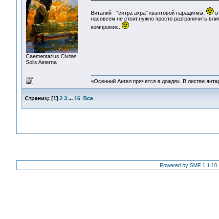
Виталий - "ситра ахра" квантовой парадигмы,
в 
насовсем не стоит,нужно просто разграничить вли
компромис.
Сaementarius Civitas
Solis Aeterna
«Осенний Ангел прячется в дождях. В листве янтарн
Страниц:
[
1
]
2
3
...
16
Все
Powered by SMF 1.1.10