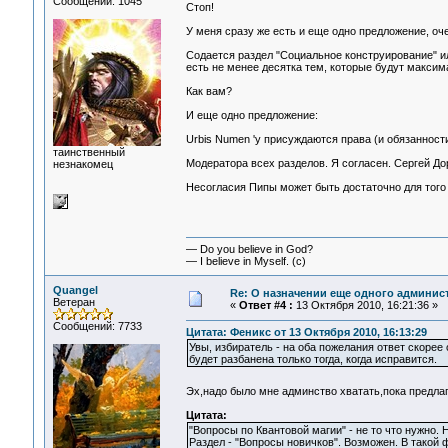
Сообщений: 1045
Стоп!
У меня сразу же есть и еще одно предложение, оч
Содается раздел "Социальное конструирование" и
есть не менее десятка тем, которые будут макси
Как вам?
И еще одно предложение:
Urbis Numen 'у присуждаются права (и обязанност
таинственный
Модератора всех разделов. Я согласен. Сергей До
незнакомец
Несогласия Пипы может быть достаточно для того 
— Do you believe in God?
— I believe in Myself. (c)
Quangel
Re: О назначении еще одного админис
Ветеран
«
Ответ #4 :
13 Октября 2010, 16:21:36 »
Сообщений: 7733
Цитата: Феникс от 13 Октября 2010, 16:13:29
Увы, избиратель - на оба пожелания ответ скоре
будет разбанена только тогда, когда исправится.
Эх,надо было мне админство хватать,пока предлаг
Цитата:
"Вопросы по Квантовой магии" - не то что нужно.
Раздел - "Вопросы новичков". Возможен. В такой ф