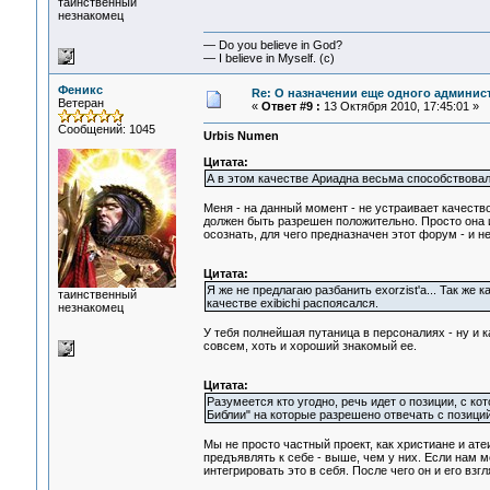
таинственный
незнакомец
— Do you believe in God?
— I believe in Myself. (c)
Феникс
Re: О назначении еще одного админис
Ветеран
«
Ответ #9 :
13 Октября 2010, 17:45:01 »
Сообщений: 1045
Urbis Numen
Цитата:
А в этом качестве Ариадна весьма способствова
Меня - на данный момент - не устраивает качеств
должен быть разрешен положительно. Просто она 
осознать, для чего предназначен этот форум - и не
Цитата:
Я же не предлагаю разбанить exorzist'а... Так ж
таинственный
качестве exibichi распоясался.
незнакомец
У тебя полнейшая путаница в персоналиях - ну и ка
совсем, хоть и хороший знакомый ее.
Цитата:
Разумеется кто угодно, речь идет о позиции, с 
Библии" на которые разрешено отвечать с позици
Мы не просто частный проект, как христиане и ат
предъявлять к себе - выше, чем у них. Если нам м
интегрировать это в себя. После чего он и его вз