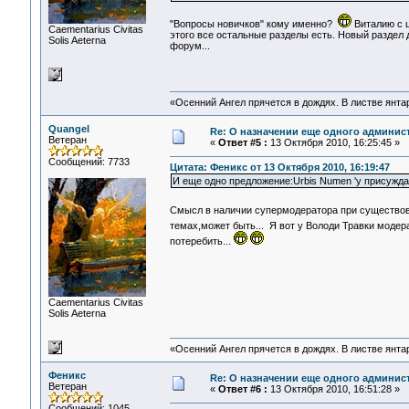
"Вопросы новичков" кому именно?
Виталию с 
Сaementarius Civitas
этого все остальные разделы есть. Новый раздел
Solis Aeterna
форум...
«Осенний Ангел прячется в дождях. В листве янтарн
Quangel
Re: О назначении еще одного админис
Ветеран
«
Ответ #5 :
13 Октября 2010, 16:25:45 »
Сообщений: 7733
Цитата: Феникс от 13 Октября 2010, 16:19:47
И еще одно предложение:Urbis Numen 'у присужда
Смысл в наличии супермодератора при существо
темах,может быть... Я вот у Володи Травки модер
потеребить...
Сaementarius Civitas
Solis Aeterna
«Осенний Ангел прячется в дождях. В листве янтарн
Феникс
Re: О назначении еще одного админис
Ветеран
«
Ответ #6 :
13 Октября 2010, 16:51:28 »
Сообщений: 1045