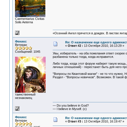
Сaementarius Civitas
Solis Aeterna
«Осенний Ангел прячется в дождях. В листве янтарн
Феникс
Re: О назначении еще одного админис
Ветеран
«
Ответ #2 :
13 Октября 2010, 16:13:29 »
Сообщений: 1045
Увы, избиратель - на оба пожелания ответ скорее
разбанена только тогда, когда исправится.
Либо тогда, когда этот форум наберет такую мощь
личных отношений) - перестанет быть для него пр
"Вопросы по Квантовой магии" - не то что нужно. 
Раздел - "Вопросы новичков". Возможен. В такой ф
таинственный
незнакомец
— Do you believe in God?
— I believe in Myself. (c)
Феникс
Re: О назначении еще одного админис
Ветеран
«
Ответ #3 :
13 Октября 2010, 16:19:47 »