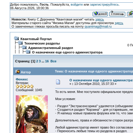
Добро пожаловать,
Гость
. Пожалуйста,
войдите
или
зарегистрируйтесь
.
06 Августа 2026, 18:00:36
Новости:
Книгу С.Доронина "Квантовая магия" читать
здесь
Материалы старого сайта "Физика Магии" доступны для просмотра
здесь
О замеченных глюках просьба писать на почту
quantmag@mail.ru
Квантовый Портал
Технические разделы
0 П
Административный раздел
О назначении еще одного администратора
Страниц:
[
1
]
2
3
...
16
Все
Тема: О назначении еще одного администратор
Автор
Феникс
О назначении еще одного администра
Ветеран
«
:
13 Октября 2010, 15:37:33 »
Сообщений: 1045
То есть меня. Мне поступило официальное предло
Мои условия:
- Раздел "Экстрасенсорика" удаляется (объединяет
- Создается раздел "Корзина" - для устаревших, н
- Я напишу новые правила форума или то, что зам
Дополнительно, права и обязанности сторон разг
Любой администратор имеет право без согласова
- Переносить любые темы из раздела в раздел.