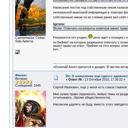
Написание постов под собственным ником налагае
нелокальной квантовой информации в эгрегоре фору
собственным ником по ее словам ранее вел себя п
Цитата:
Всем. Отвечать на вопросы новичков имеет право 
Разумеется кто угодно,
речь идет о позиции,с 
Сaementarius Civitas
Solis Aeterna
по Библии" на которые разрешено отвечать с поз
имеет право на ответ: "Библия на этот вопрос отве
вот..."
«Осенний Ангел прячется в дождях. В листве янтарн
Феникс
Re: О назначении еще одного админис
Ветеран
«
Ответ #8 :
13 Октября 2010, 17:26:22 »
Сообщений: 1045
Сергей Иванович, еще у меня есть самое главное 
Мне нужно право переносить любые темы из раздел
отчитываясь. (Кроме общественности).
Насовсем удалять не буду, вместо этого заводится