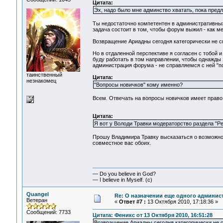
Цитата:
Эх, надо было мне админство хватать, пока предла
Ты недостаточно компетентен в административных
задача состоит в том, чтобы форум выжил - как м
Возвращение Ариадны сегодня категорически не с
Но в отдаленной перспективе я согласен с тобой 
буду работать в том направлении, чтобы однажды 
администрация форума - не справляемся с ней "по-
таинственный
Цитата:
незнакомец
"Вопросы новичков" кому именно?
Всем. Отвечать на вопросы новичков имеет право 
Цитата:
Я вот у Володи Травки модераторство раздела "Ре
Прошу Владимира Травку высказаться о возможност
совместное вас обоих.
— Do you believe in God?
— I believe in Myself. (c)
Quangel
Re: О назначении еще одного админис
Ветеран
«
Ответ #7 :
13 Октября 2010, 17:18:36 »
Сообщений: 7733
Цитата: Феникс от 13 Октября 2010, 16:51:28
Возвращение Ариадны сегодня категорически не 