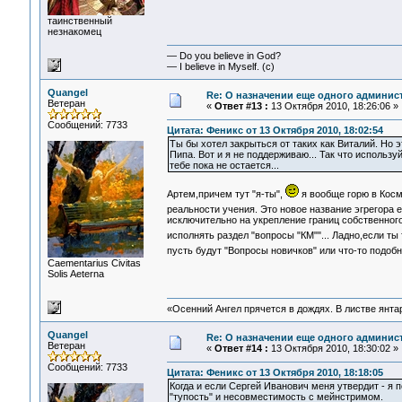
таинственный
незнакомец
— Do you believe in God?
— I believe in Myself. (c)
Quangel
Re: О назначении еще одного админис
Ветеран
«
Ответ #13 :
13 Октября 2010, 18:26:06 »
Сообщений: 7733
Цитата: Феникс от 13 Октября 2010, 18:02:54
Ты бы хотел закрыться от таких как Виталий. Но 
Пипа. Вот и я не поддерживаю... Так что использу
тебе пока не остается...
Артем,причем тут "я-ты",
я вообще горю в Косм
реальности учения. Это новое название эгрегора 
исключительно на укрепление границ собственного
исполнять раздел "вопросы "КМ""... Ладно,если 
пусть будут "Вопросы новичков" или что-то подоб
Сaementarius Civitas
Solis Aeterna
«Осенний Ангел прячется в дождях. В листве янтарн
Quangel
Re: О назначении еще одного админис
Ветеран
«
Ответ #14 :
13 Октября 2010, 18:30:02 »
Сообщений: 7733
Цитата: Феникс от 13 Октября 2010, 18:18:05
Когда и если Сергей Иванович меня утвердит - я 
"тупость" и несовместимость с мейнстримом.