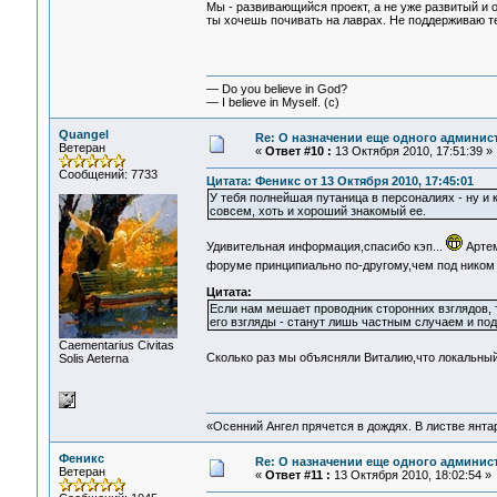
Мы - развивающийся проект, а не уже развитый и 
ты хочешь почивать на лаврах. Не поддерживаю теб
— Do you believe in God?
— I believe in Myself. (c)
Quangel
Re: О назначении еще одного админис
Ветеран
«
Ответ #10 :
13 Октября 2010, 17:51:39 »
Сообщений: 7733
Цитата: Феникс от 13 Октября 2010, 17:45:01
У тебя полнейшая путаница в персоналиях - ну и к
совсем, хоть и хороший знакомый ее.
Удивительная информация,спасибо кэп...
Артем
форуме принципиально по-другому,чем под ником e
Цитата:
Если нам мешает проводник сторонних взглядов, то
его взгляды - станут лишь частным случаем и по
Сaementarius Civitas
Сколько раз мы объясняли Виталию,что локальный
Solis Aeterna
«Осенний Ангел прячется в дождях. В листве янтарн
Феникс
Re: О назначении еще одного админис
Ветеран
«
Ответ #11 :
13 Октября 2010, 18:02:54 »