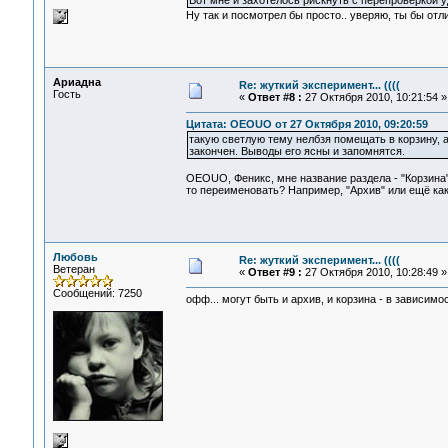
Вот мне и захотелось рискнуть с перепроверкой у
Ну так и посмотрел бы просто.. уверяю, ты бы отли
Ариадна
Re: жуткий эксперимент... ((((
Гость
«
Ответ #8 :
27 Октября 2010, 10:21:54 »
Цитата: OEOUO от 27 Октября 2010, 09:20:59
такую светлую тему нелбзя помещать в корзину, а
закончен. Выводы его ясны и запомнятся.
OEOUO, Феникс, мне название раздела - "Корзина" 
то переименовать? Например, "Архив" или ещё ка
Любовь
Re: жуткий эксперимент... ((((
Ветеран
«
Ответ #9 :
27 Октября 2010, 10:28:49 »
Сообщений: 7250
офф... могут быть и архив, и корзина - в зависимос