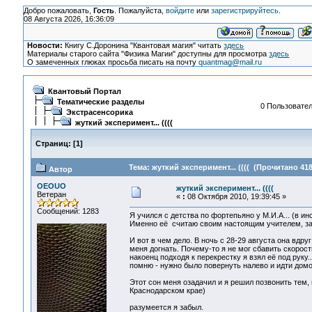
Добро пожаловать,
Гость
. Пожалуйста,
войдите
или
зарегистрируйтесь
.
08 Августа 2026, 16:36:09
Новости:
Книгу С.Доронина "Квантовая магия" читать
здесь
Материалы старого сайта "Физика Магии" доступны для просмотра
здесь
О замеченных глюках просьба писать на почту
quantmag@mail.ru
Квантовый Портал
Тематические разделы
0 Пользовател
Экстрасенсорика
жуткий эксперимент... ((((
Страниц:
[
1
]
Тема: жуткий эксперимент... (((( (Прочитано 418
Автор
OEOUO
жуткий эксперимент... ((((
Ветеран
«
:
08 Октября 2010, 19:39:45 »
Сообщений: 1283
Я учился с детства по фортепьяно у М.И.А... (в ин
Именно её считаю своим настоящим учителем, з
И вот в чем дело. В ночь с 28-29 августа она вдр
меня догнать. Почему-то я не мог сбавить скорость
накоенц подходя к перекрестку я взял её под руку.
помню - нужно было повернуть налево и идти домо
Этот сон меня озадачил и я решил позвонить тем, 
Краснодарском крае)
разумеется я забыл.