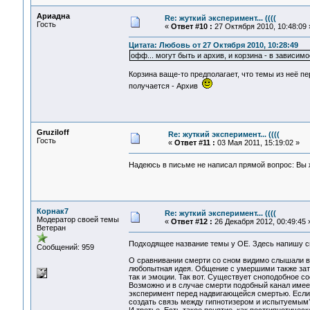
Ариадна
Re: жуткий эксперимент... ((((
Гость
«
Ответ #10 :
27 Октября 2010, 10:48:09 
Цитата: Любовь от 27 Октября 2010, 10:28:49
офф... могут быть и архив, и корзина - в зависимо
Корзина ваще-то предполагает, что темы из неё пе
получается - Архив
Gruziloff
Re: жуткий эксперимент... ((((
Гость
«
Ответ #11 :
03 Мая 2011, 15:19:02 »
Надеюсь в письме не написал прямой вопрос: Вы
Корнак7
Re: жуткий эксперимент... ((((
Модератор своей темы
«
Ответ #12 :
26 Декабря 2012, 00:49:45 
Ветеран
Подходящее название темы у ОЕ. Здесь напишу с
Сообщений: 959
О сравнивании смерти со сном видимо слышали вс
любопытная идея. Общение с умершими также затр
так и эмоции. Так вот. Существует сноподобное с
Возможно и в случае смерти подобный канал имее
эксперимент перед надвигающейся смертью. Если 
создать связь между гипнотизером и испытуемым