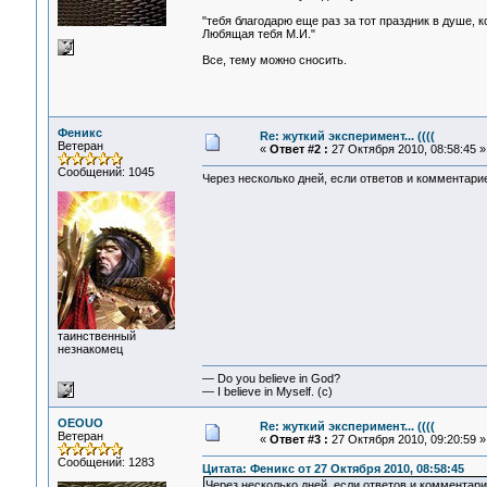
"тебя благодарю еще раз за тот праздник в душе,
Любящая тебя М.И."
Все, тему можно сносить.
Феникс
Re: жуткий эксперимент... ((((
Ветеран
«
Ответ #2 :
27 Октября 2010, 08:58:45 »
Сообщений: 1045
Через несколько дней, если ответов и комментарие
таинственный
незнакомец
— Do you believe in God?
— I believe in Myself. (c)
OEOUO
Re: жуткий эксперимент... ((((
Ветеран
«
Ответ #3 :
27 Октября 2010, 09:20:59 »
Сообщений: 1283
Цитата: Феникс от 27 Октября 2010, 08:58:45
Через несколько дней, если ответов и комментари