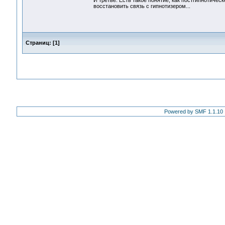
И третье. Есть такое понятие, как постгипнотиче
восстановить связь с гипнотизером...
Страниц:
[
1
]
Powered by SMF 1.1.10