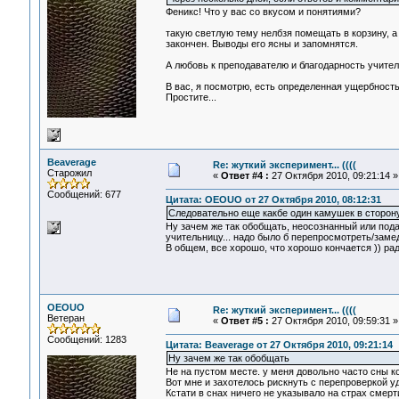
Феникс! Что у вас со вкусом и понятиями?
такую светлую тему нелбзя помещать в корзину, а 
закончен. Выводы его ясны и запомнятся.
А любовь к преподавателю и благодарность учителя
В вас, я посмотрю, есть определенная ущербность
Простите...
Beaverage
Re: жуткий эксперимент... ((((
Старожил
«
Ответ #4 :
27 Октября 2010, 09:21:14 »
Сообщений: 677
Цитата: OEOUO от 27 Октября 2010, 08:12:31
Следовательно еще какбе один камушек в сторону 
Ну зачем же так обобщать, неосознанный или под
учительницу... надо было б перепросмотреть/замед
В общем, все хорошо, что хорошо кончается )) рад 
OEOUO
Re: жуткий эксперимент... ((((
Ветеран
«
Ответ #5 :
27 Октября 2010, 09:59:31 »
Сообщений: 1283
Цитата: Beaverage от 27 Октября 2010, 09:21:14
Ну зачем же так обобщать
Не на пустом месте. у меня довольно часто сны к
Вот мне и захотелось рискнуть с перепроверкой у
Кстати в снах ничего не указывало на страх смерт