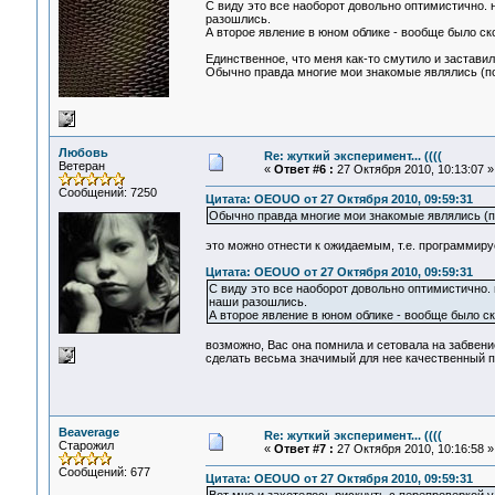
С виду это все наоборот довольно оптимистично. ну
разошлись.
А второе явление в юном облике - вообще было с
Единственное, что меня как-то смутило и заставил
Обычно правда многие мои знакомые являлись (по
Любовь
Re: жуткий эксперимент... ((((
Ветеран
«
Ответ #6 :
27 Октября 2010, 10:13:07 »
Сообщений: 7250
Цитата: OEOUO от 27 Октября 2010, 09:59:31
Обычно правда многие мои знакомые являлись (п
это можно отнести к ожидаемым, т.е. программиру
Цитата: OEOUO от 27 Октября 2010, 09:59:31
С виду это все наоборот довольно оптимистично. ну
наши разошлись.
А второе явление в юном облике - вообще было с
возможно, Вас она помнила и сетовала на забвени
сделать весьма значимый для нее качественный пе
Beaverage
Re: жуткий эксперимент... ((((
Старожил
«
Ответ #7 :
27 Октября 2010, 10:16:58 »
Сообщений: 677
Цитата: OEOUO от 27 Октября 2010, 09:59:31