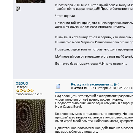
И вот вчера 7.10 мне снится яркий сон: Я вижу М.
такой я её не видел никогда!!! Просто божественны
Что я сделал.
Позвонил той женщине, что с нею переписывалась. 
дала мне адрес и я сегодня отправил письмо.
И как бы я хотел надеяться и верить, что мои сн
И ничего с моей Мариной Ивановной плохого не пр
Помещаю здесь только потому. что хочу проверит
Мой первый сон от вчерашнего отстоит на 40 дней.
Вот то-то будет смеху. если М.И. мне ответит...
OEOUO
Re: жуткий эксперимент... ((((
Ветеран
«
Ответ #1 :
27 Октября 2010, 08:12:31 »
Сообщений: 1283
Рад сообщить, что "жуткий эксперимент" разрешил
утром получил от неё потрясающее письмо.
Следовательно еще какбе один камушек в сторону 
Ну и Слава Богу!.
Конечно сны можно трактовать по-всякому. Но все
пришла" а во втором является в юном светозарном
были игрой моей памяти, нейронов мозга, дефрагм
Единственное положительное действие их в возобн
письмо любимому педагогу.