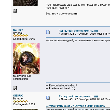
"тебя благодарю еще раз за тот праздник в душе,
Любящая тебя М.И."
Все, тему можно сносить.
Феникс
Re: жуткий эксперимент... ((((
Ветеран
«
Ответ #2 :
27 Октября 2010, 08:58:45 »
Сообщений: 1045
Через несколько дней, если ответов и комментарие
таинственный
незнакомец
— Do you believe in God?
— I believe in Myself. (c)
OEOUO
Re: жуткий эксперимент... ((((
Ветеран
«
Ответ #3 :
27 Октября 2010, 09:20:59 »
Сообщений: 1283
Цитата: Феникс от 27 Октября 2010, 08:58:45
Через несколько дней, если ответов и комментари