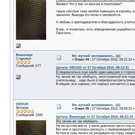
Феникс! Что у вас со вкусом и понятиями?
такую светлую тему нелбзя помещать в корзину, а 
закончен. Выводы его ясны и запомнятся.
А любовь к преподавателю и благодарность учителя
В вас, я посмотрю, есть определенная ущербность
Простите...
Beaverage
Re: жуткий эксперимент... ((((
Старожил
«
Ответ #4 :
27 Октября 2010, 09:21:14 »
Сообщений: 677
Цитата: OEOUO от 27 Октября 2010, 08:12:31
Следовательно еще какбе один камушек в сторону 
Ну зачем же так обобщать, неосознанный или под
учительницу... надо было б перепросмотреть/замед
В общем, все хорошо, что хорошо кончается )) рад 
OEOUO
Re: жуткий эксперимент... ((((
Ветеран
«
Ответ #5 :
27 Октября 2010, 09:59:31 »
Сообщений: 1283
Цитата: Beaverage от 27 Октября 2010, 09:21:14
Ну зачем же так обобщать
Не на пустом месте. у меня довольно часто сны к
Вот мне и захотелось рискнуть с перепроверкой у
Кстати в снах ничего не указывало на страх смерт