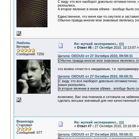
С виду это все наоборот довольно оптимистично. ну
разошлись.
А второе явление в юном облике - вообще было с
Единственное, что меня как-то смутило и заставил
Обычно правда многие мои знакомые являлись (по
Любовь
Re: жуткий эксперимент... ((((
Ветеран
«
Ответ #6 :
27 Октября 2010, 10:13:07 »
Сообщений: 7250
Цитата: OEOUO от 27 Октября 2010, 09:59:31
Обычно правда многие мои знакомые являлись (п
это можно отнести к ожидаемым, т.е. программиру
Цитата: OEOUO от 27 Октября 2010, 09:59:31
С виду это все наоборот довольно оптимистично. ну
наши разошлись.
А второе явление в юном облике - вообще было с
возможно, Вас она помнила и сетовала на забвени
сделать весьма значимый для нее качественный пе
Beaverage
Re: жуткий эксперимент... ((((
Старожил
«
Ответ #7 :
27 Октября 2010, 10:16:58 »
Сообщений: 677
Цитата: OEOUO от 27 Октября 2010, 09:59:31