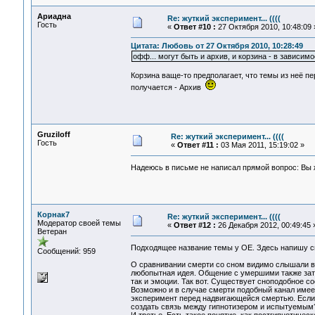
Ариадна
Re: жуткий эксперимент... ((((
Гость
«
Ответ #10 :
27 Октября 2010, 10:48:09 
Цитата: Любовь от 27 Октября 2010, 10:28:49
офф... могут быть и архив, и корзина - в зависимо
Корзина ваще-то предполагает, что темы из неё пе
получается - Архив
Gruziloff
Re: жуткий эксперимент... ((((
Гость
«
Ответ #11 :
03 Мая 2011, 15:19:02 »
Надеюсь в письме не написал прямой вопрос: Вы
Корнак7
Re: жуткий эксперимент... ((((
Модератор своей темы
«
Ответ #12 :
26 Декабря 2012, 00:49:45 
Ветеран
Подходящее название темы у ОЕ. Здесь напишу с
Сообщений: 959
О сравнивании смерти со сном видимо слышали вс
любопытная идея. Общение с умершими также затр
так и эмоции. Так вот. Существует сноподобное с
Возможно и в случае смерти подобный канал имее
эксперимент перед надвигающейся смертью. Если 
создать связь между гипнотизером и испытуемым