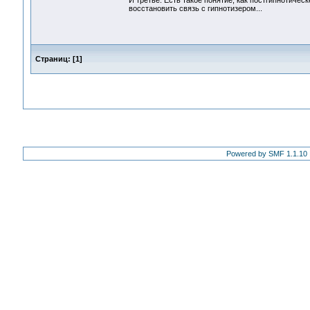
И третье. Есть такое понятие, как постгипнотиче
восстановить связь с гипнотизером...
Страниц:
[
1
]
Powered by SMF 1.1.10