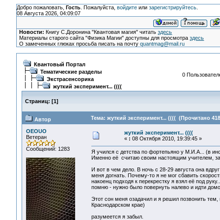
Добро пожаловать,
Гость
. Пожалуйста,
войдите
или
зарегистрируйтесь
.
08 Августа 2026, 04:09:07
Новости:
Книгу С.Доронина "Квантовая магия" читать
здесь
Материалы старого сайта "Физика Магии" доступны для просмотра
здесь
О замеченных глюках просьба писать на почту
quantmag@mail.ru
Квантовый Портал
Тематические разделы
0 Пользователе
Экстрасенсорика
жуткий эксперимент... ((((
Страниц:
[
1
]
Тема: жуткий эксперимент... (((( (Прочитано 418
Автор
OEOUO
жуткий эксперимент... ((((
Ветеран
«
:
08 Октября 2010, 19:39:45 »
Сообщений: 1283
Я учился с детства по фортепьяно у М.И.А... (в ин
Именно её считаю своим настоящим учителем, з
И вот в чем дело. В ночь с 28-29 августа она вдр
меня догнать. Почему-то я не мог сбавить скорость
накоенц подходя к перекрестку я взял её под руку.
помню - нужно было повернуть налево и идти домо
Этот сон меня озадачил и я решил позвонить тем, 
Краснодарском крае)
разумеется я забыл.