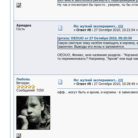
Вот мне и захотелось рискнуть с перепроверкой у
Ну так и посмотрел бы просто.. уверяю, ты бы отли
Ариадна
Re: жуткий эксперимент... ((((
Гость
«
Ответ #8 :
27 Октября 2010, 10:21:54 »
Цитата: OEOUO от 27 Октября 2010, 09:20:59
такую светлую тему нелбзя помещать в корзину, а
закончен. Выводы его ясны и запомнятся.
OEOUO, Феникс, мне название раздела - "Корзина" 
то переименовать? Например, "Архив" или ещё ка
Любовь
Re: жуткий эксперимент... ((((
Ветеран
«
Ответ #9 :
27 Октября 2010, 10:28:49 »
Сообщений: 7250
офф... могут быть и архив, и корзина - в зависимос