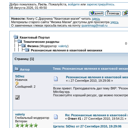
Добро пожаловать,
Гость
. Пожалуйста,
войдите
или
зарегистрируйтесь
.
08 Августа 2026, 01:49:50
Новости:
Книгу С.Доронина "Квантовая магия" читать
здесь
Материалы старого сайта "Физика Магии" доступны для просмотра
здесь
О замеченных глюках просьба писать на почту
quantmag@mail.ru
Квантовый Портал
Тематические разделы
0
Физика
(Модератор:
valeriy
)
Резонансные явления в квантовой механики
Страниц:
[
1
]
Тема: Резонансные явления в квантовой механ
Автор
SiDiez
Резонансные явления в квантовой ме
Новичок
«
:
27 Сентября 2010, 19:29:06 »
Сообщений: 2
Всем привет. Преподаватель дал тему ВКР: "Резо
Мёсбауэра.
Посоветуйте хороший ресурс, где можно посмотрет
valeriy
Re: Резонансные явления в квантовой
Глобальный модератор
«
Ответ #1 :
27 Сентября 2010, 19:54:21 »
Ветеран
Цитата: SiDiez от 27 Сентября 2010, 19:29:06