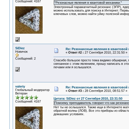
Сообщений: 4167
"Резонасные явления в квантовой механики."
Электронный парамагнитный резонанс (ЭПР), ядер
можно использовать для поиска в Интернет. Первый
ключевых слов, можно найти уйму полезной инфор
SiDiez
Re: Резонансные явления в квантовой
Новичок
«
Ответ #2 :
27 Сентября 2010, 22:31:50 »
Сообщений: 2
Спасибо большое просто тема видимо обширная, п
связанное с этим явлением, прошу написать в это
печами или я ослышался.
valeriy
Re: Резонансные явления в квантовой
Глобальный модератор
«
Ответ #3 :
28 Сентября 2010, 08:51:57 »
Ветеран
Цитата: SiDiez от 27 Сентября 2010, 22:31:50
Сообщений: 4167
Помоему преподаватель говорил что как резонан
Нет ты не ослышался. Также ищи в Интернете мат
обратной волны (ЛОВ). Все это приборы из област
домашних условиях.