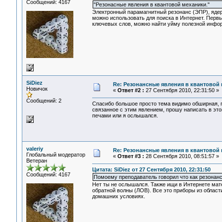
Сообщений: 4167
"Резонасные явления в квантовой механики."
Электронный парамагнитный резонанс (ЭПР), ядер
можно использовать для поиска в Интернет. Первый
ключевых слов, можно найти уйму полезной инфор
SiDiez
Re: Резонансные явления в квантовой
Новичок
«
Ответ #2 :
27 Сентября 2010, 22:31:50 »
Сообщений: 2
Спасибо большое просто тема видимо обширная, п
связанное с этим явлением, прошу написать в это
печами или я ослышался.
valeriy
Re: Резонансные явления в квантовой
Глобальный модератор
«
Ответ #3 :
28 Сентября 2010, 08:51:57 »
Ветеран
Цитата: SiDiez от 27 Сентября 2010, 22:31:50
Сообщений: 4167
Помоему преподаватель говорил что как резонан
Нет ты не ослышался. Также ищи в Интернете мат
обратной волны (ЛОВ). Все это приборы из област
домашних условиях.