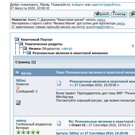
Добро пожаловать,
Гость
. Пожалуйста,
войдите
или
зарегистрируйтесь
.
07 Августа 2026, 10:06:32
Новости:
Книгу С.Доронина "Квантовая магия" читать
здесь
Материалы старого сайта "Физика Магии" доступны для просмотра
здесь
О замеченных глюках просьба писать на почту
quantmag@mail.ru
Квантовый Портал
Тематические разделы
0
Физика
(Модератор:
valeriy
)
Резонансные явления в квантовой механики
Страниц:
[
1
]
Тема: Резонансные явления в квантовой механ
Автор
SiDiez
Резонансные явления в квантовой ме
Новичок
«
:
27 Сентября 2010, 19:29:06 »
Сообщений: 2
Всем привет. Преподаватель дал тему ВКР: "Резо
Мёсбауэра.
Посоветуйте хороший ресурс, где можно посмотрет
valeriy
Re: Резонансные явления в квантовой
Глобальный модератор
«
Ответ #1 :
27 Сентября 2010, 19:54:21 »
Ветеран
Цитата: SiDiez от 27 Сентября 2010, 19:29:06