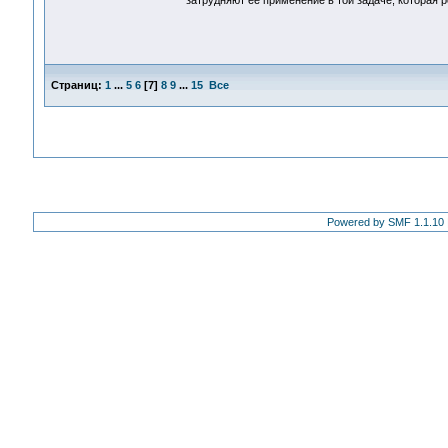
затрудняют ее применение в той задаче, которая р
Страниц:
1
...
5
6
[
7
]
8
9
...
15
Все
Powered by SMF 1.1.10