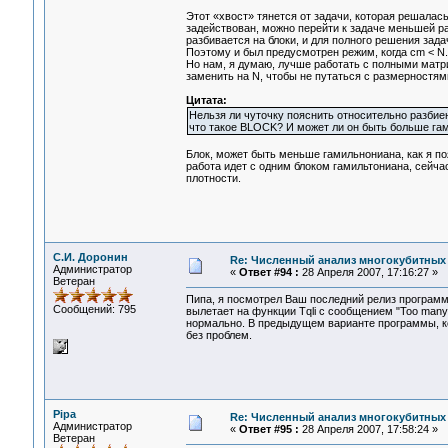
Этот «хвост» тянется от задачи, которая решалас
задействован, можно перейти к задаче меньшей р
разбивается на блоки, и для полного решения зада
Поэтому и был предусмотрен режим, когда cm < N.
Но нам, я думаю, лучше работать с полными матри
заменить на N, чтобы не путаться с размерностям
Цитата:
Нельзя ли чуточку пояснить относительно разбие
что такое BLOCK? И может ли он быть больше га
Блок, может быть меньше гамильнониана, как я по
работа идет с одним блоком гамильтониана, сейч
плотности.
С.И. Доронин
Re: Численный анализ многокубитных
Администратор
«
Ответ #94 :
28 Апреля 2007, 17:16:27 »
Ветеран
Пипа, я посмотрел Ваш последний релиз программ
Сообщений: 795
вылетает на функции Tqli с сообщением "Too many it
нормально. В предыдущем варианте программы, ко
без проблем.
Pipa
Re: Численный анализ многокубитных
Администратор
«
Ответ #95 :
28 Апреля 2007, 17:58:24 »
Ветеран