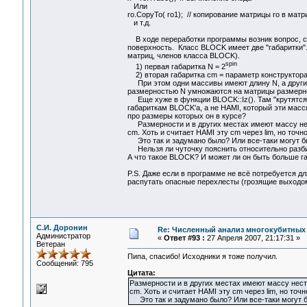
Или
ro.CopyTo( ro1); // копирование матрицы ro в матр
и т.д.
В ходе переработки программы возник вопрос, св
поверхность. Класс BLOCK имеет две "габаритки"
матриц, членов класса BLOCK).
spin
1) первая габаритка N = 2
2) вторая габаритка cm = параметр конструктора
При этом одни массивы имеют длину N, а другие 
размерностью N умножаются на матрицы размерно
Еще хуже в функции BLOCK::Iz(). Там "крутятся"
габариткам BLOCK'а, а не HAMI, который эти мас
про размеры которых он в курсе?
Размерности и в других местах имеют массу нест
cm. Хоть и считает HAMI эту cm через lim, но точн
Это так и задумано было? Или все-таки могут бы
Нельзя ли чуточку пояснить относительно разбие
А что такое BLOCK? И может ли он быть больше г
P.S. Даже если в программе не всё потребуется д
распутать опасные перехлесты (грозящие выходом
С.И. Доронин
Re: Численный анализ многокубитных
Администратор
«
Ответ #93 :
27 Апреля 2007, 21:17:31 »
Ветеран
Пипа, спасибо! Исходники я тоже получил.
Сообщений: 795
Цитата:
Размерности и в других местах имеют массу несты
cm. Хоть и считает HAMI эту cm через lim, но точ
Это так и задумано было? Или все-таки могут б