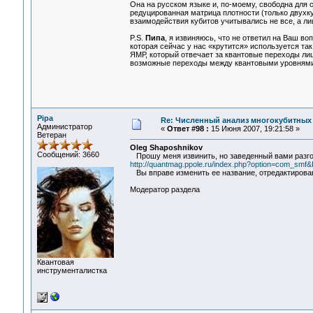
Она на русском языке и, по-моему, свободна для с
редуцированная матрица плотности (только двухку
взаимодействия кубитов учитывались не все, а л
P.S.
Пипа
, я извиняюсь, что не ответил на Ваш воп
которая сейчас у нас «крутится» используется та
ЯМР, который отвечает за квантовые переходы ли
возможные переходы между квантовыми уровнями,
Pipa
Re: Численный анализ многокубитных
Администратор
«
Ответ #98 :
15 Июня 2007, 19:21:58 »
Ветеран
Oleg Shaposhnikov
Сообщений: 3660
Прошу меня извинить, но заведенный вами разгов
http://quantmag.ppole.ru/index.php?option=com_smf&
Вы вправе изменить ее название, отредактировав
Модератор раздела
Квантовая
инструменталистка