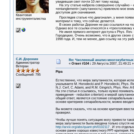
увидевшая свет почти 10 лет тому назад.
На эту статью набрела совершенно случайно – ее
«entanglement» (запутанность) привлекло мое вним
доступом для скачивания.
Квантовая
Проглядев статью «по диагонали», у меня появи
инструменталистка
материал к тому, что сейчас делается.
В своих работах Доронин не раз ссылался на «кл
Однако все те ссылки относятся к «трехголовому кл
Не имея прямого интернет-доступа к Phys. Rev. L
Городецких. Очень возможно, что в других своих с
1998 года. И, тем не менее, даю ссылку на эту раб
С.И. Доронин
Re: Численный анализ многокубитных
Администратор
«
Ответ #104 :
29 Августа 2007, 21:49:21 »
Ветеран
Pipa
Сообщений: 795
Естественно, что мера запутанности, которая исп
указываете M. Horodecki and P. Horodecki, Phys. R
N.J. Cerf, C. Adami, and R.M. Gingrich, Phys. Rev. 
На эти статьи я ссылаюсь, только нужно понимать
приведения - reduction criterion) и мерой запута
общий ответ, является состояние сепарабельным и
основе критериев сепарабельности, можно вводит
Вы можете сказать, что на основе критерия ввести
проверял.
Чтобы лучше понять ситуацию могу привести такой
мера запутанности была введена только спустя неско
http://arxiv.org/abs/quant-ph/0102117
. И это отдельн
основе ранее хорошо известного РРТ-критерия. Но