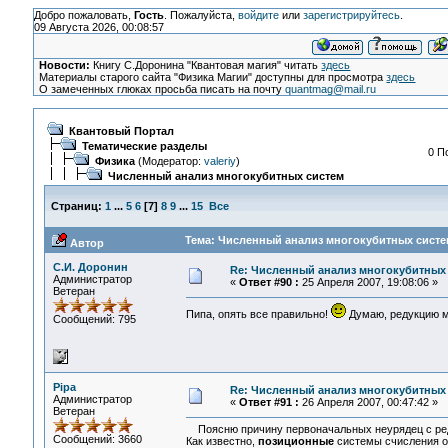
Добро пожаловать,
Гость
. Пожалуйста,
войдите
или
зарегистрируйтесь
.
09 Августа 2026, 00:08:57
Новости:
Книгу С.Доронина "Квантовая магия" читать
здесь
Материалы старого сайта "Физика Магии" доступны для просмотра
здесь
О замеченных глюках просьба писать на почту
quantmag@mail.ru
Квантовый Портал
Тематические разделы
0 П
Физика
(Модератор:
valeriy
)
Численный анализ многокубитных систем
Страниц:
1
...
5
6
[
7
]
8
9
...
15
Все
Тема: Численный анализ многокубитных систем
Автор
С.И. Доронин
Re: Численный анализ многокубитных
Администратор
«
Ответ #90 :
25 Апреля 2007, 19:08:06 »
Ветеран
Пипа, опять все правильно!
Думаю, редукцию 
Сообщений: 795
Pipa
Re: Численный анализ многокубитных
Администратор
«
Ответ #91 :
26 Апреля 2007, 00:47:42 »
Ветеран
Поясню причину первоначальных неурядец с ре
Сообщений: 3660
Как известно,
позиционные
системы счисления ос