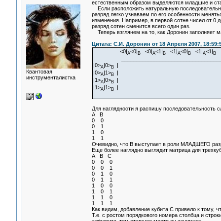
естественным образом выделяются младшие и ст
Если расположить натуральную последовательно
разряд легко узнаваем по его особенности менятьс
изменения. Например, в первой сотне чисел от 0 д
разряд сотен сменится всего один раз.
Теперь взглянем на то, как Доронин заполняет м
Цитата: С.И. Доронин от 18 Апреля 2007, 18:59:
<0|
<0|
<0|
<1|
<1|
<0|
<1|
<1|
A
B
A
B
A
B
A
B
__________________________________
|0>
|0>
|
A
B
Квантовая
|0>
|1>
|
A
B
инструменталистка
|1>
|0>
|
A
B
|1>
|1>
|
A
B
Для наглядности я распишу последовательность с
A B
0 0
0 1
1 0
1 1
Очевидно, что B выступает в роли МЛАДШЕГО разр
Еще более наглядно выглядит матрица для трехку
A B С
0 0 0
0 0 1
0 1 0
0 1 1
1 0 0
1 0 1
1 1 0
1 1 1
Как видим, добавление кубита C привело к тому, ч
Т.е. с ростом порядкового номера столбца и строк
алфавита, тем старшее место он занимает.