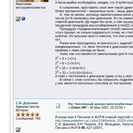
я была крайне возбуждена, увидев, что 3-кубитну
Квантовая
инструменталистка
К сожалению, прославить свое имя такой удиви
более прозаической – машинные нули – вещь давн
И, тем не менее, матрица гамильтониана меня уд
числа (e+4) оказались вне диагонали. Из-за симм
главной диагонали. Да ладно бы нули, а там шушер
неудачная процедура масштабирования в tred2() 
Процедуру «тридиагонализации» (tred2) пришлось
этого пропал, но сильно радоваться этому не сто
кубитов. Остальным просто повезло, что они уложи
нет.
Ранее мне приходилось встречаться с задачей н
ковариационных, т.е. явно тяготели к диагонали (
проблем с ними никогда не было.
Знаю, как составляется гамильтониан для N-спи
2
2
= 4 = 1+2+1
3
2
= 8 = 1+3+3+1
4
2
= 16 = 1+4+6+4+1
5
2
= 32 = 1+5+10+10+5+1
и тоже с тяготением к диагонали (даже углы у него 
В связи с этим хотелось бы попросить подробнее
у вас имеется несколько способов их построения.
С.И. Доронин
Re: Численный анализ многокубитных
Администратор
«
Ответ #97 :
30 Мая 2007, 15:10:00 »
Ветеран
В конце мая в Письмах в ЖЭТФ (самый «крутой» 
Сообщений: 795
http://www.jetpletters.ac.ru/ps/1346/article_20329.shtm
С.И. Доронин, А.Н. Пырков, Э.Б. Фельдман, Запут
Письма в ЖЭТФ
85
, 627 (2007).