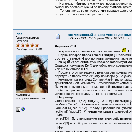
Используя битовую маску для редуцируемых кубит
буквенно-алфавитную. И по началу считала кубит
Теперь, когда выяснилось, что порядок здесь обр
получаться правильные результаты.
Pipa
Re: Численный анализ многокубитных
Администратор
«
Ответ #92 :
27 Апреля 2007, 01:22:15 »
Ветеран
Доронин С.И.
Сообщений: 3660
Устроила программе жесткую модерацию
. П
Перво-наперво ввела классы матриц: RealMatrix, 
соответственно). И для полноты компании такие же 
Каждый из объектов этих классов аллокирует для 
Содержат функцию Zer() для обнуления содержимог
чтения их файла и т.п.
После этого программа стала совсем компактной 
передать в параметре ссылку на матрицу, не указ
Комплексная матрица CompexMatrix, включающая 
действительной RealMatrix. Это позволяет исполь
будут использоваться только ее действительная ч
Операторы члены класса позволяют использовать
и исполнение программы это не задерживает.
Квантовая
Например:
инструменталистка
CompexMatrix ro(8,8), red(2,2); // создание матриц 
ro.Read( "in.txt"); // чтение матрицы из файла in.txt
Reduce( ro, red, "BC"); // редуцирование по кубита
red.Print( "out.txt"); // печать матрицы в файл out.tx
Или
ro.re[2][3] = 5; // присвоение значения действител
ro.im[2][3] = -2; // присвоение значения мнимой ча
Или
x = ro.Trace(); // вычисление следа