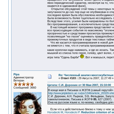
явно периодический характер, несмотря на то, чт
окажется в одинаковой фазе).
Открытое обсуждение этой темы с некоторых пор 
запутанности до сих пор еще не опубликован в отк
последнее время была обусловлена необходимость
была возможность более тщательно исследовать зак
Вследствие этого, усилия были направлены по бо
без программирования, а исключительно средства
В настоящий момент программа представляет не г
все происходящие события по максимому "оголены
прозрачностью и средствами просмотра промежуто
позволяющая "на глазок" оценивать правдопобност
промежуточных продуктов в виде текстовых табли
Что же касается программирования в новой для мен
не вяжется с тем, что я считала программировани
какие кнопочки надо нажимать, и где их искать. Т
мышкой из списка тело героя, голову, цвет волос, 
игра типа "Одень Барби"
. Вот и маешься, пере
Pipa
Re: Численный анализ многокубитных
Администратор
«
Ответ #103 :
29 Августа 2007, 11:27:49 »
Ветеран
Цитата: С.И. Доронин от 30 Мая 2007, 15:10:00
Сообщений: 3660
В конце мая в Письмах в ЖЭТФ (самый «крутой» 
http://www.jetpletters.ac.ru/ps/1346/article_20329.sht
С.И. Доронин, А.Н. Пырков, Э.Б. Фельдман, Запут
гамильтонианом, Письма в ЖЭТФ
85
, 627 (2007).
Она на русском языке и, по-моему, свободна для с
Если что и действительно близко к тому о чем здес
Horodecki M, Horodecki P.
Reduction criterion of se