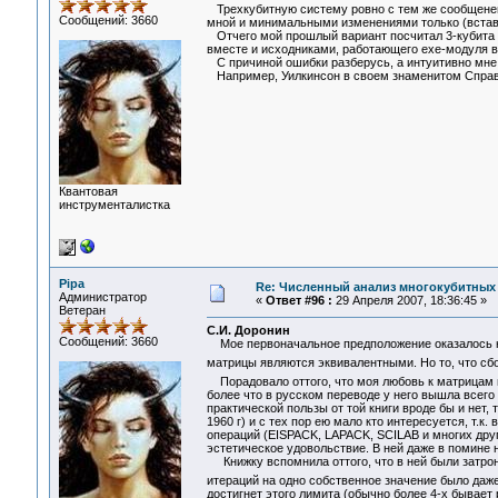
Трехкубитную систему ровно с тем же сообщенем "T
Сообщений: 3660
мной и минимальными изменениями только (вставк
Отчего мой прошлый вариант посчитал 3-кубита эт
вместе и исходниками, работающего exe-модуля вы
С причиной ошибки разберусь, а интуитивно мне 
Например, Уилкинсон в своем знаменитом Справо
Квантовая
инструменталистка
Pipa
Re: Численный анализ многокубитных
Администратор
«
Ответ #96 :
29 Апреля 2007, 18:36:45 »
Ветеран
С.И. Доронин
Сообщений: 3660
Мое первоначальное предположение оказалось н
матрицы являются эквивалентными. Но то, что сб
Порадовало оттого, что моя любовь к матрицам во
более что в русском переводе у него вышла всего
практической пользы от той книги вроде бы и нет
1960 г) и с тех пор ею мало кто интересуется, т.
операций (EISPACK, LAPACK, SCILAB и многих други
эстетическое удовольствие. В ней даже в помине н
Книжку вспомнила оттого, что в ней были затрон
итераций на одно собственное значение было даж
достигнет этого лимита (обычно более 4-х бывает р