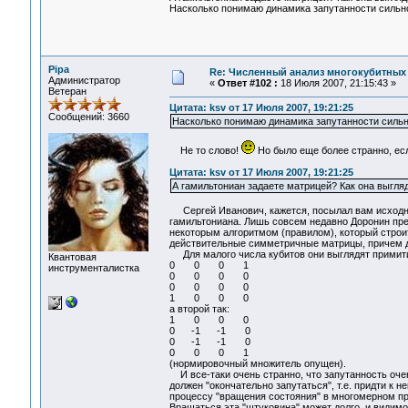
Насколько понимаю динамика запутанности сильно
Pipa
Re: Численный анализ многокубитных
Администратор
«
Ответ #102 :
18 Июля 2007, 21:15:43 »
Ветеран
Цитата: ksv от 17 Июля 2007, 19:21:25
Сообщений: 3660
Насколько понимаю динамика запутанности сильно
Не то слово!
Но было еще более странно, есл
Цитата: ksv от 17 Июля 2007, 19:21:25
А гамильтониан задаете матрицей? Как она выгля
Сергей Иванович, кажется, посылал вам исходник
гамильтониана. Лишь совсем недавно Доронин пред
некоторым алгоритмом (правилом), который строит
действительные симметричные матрицы, причем 
Для малого числа кубитов они выглядят примитив
Квантовая
0 0 0 1
инструменталистка
0 0 0 0
0 0 0 0
1 0 0 0
а второй так:
1 0 0 0
0 -1 -1 0
0 -1 -1 0
0 0 0 1
(нормировочный множитель опущен).
И все-таки очень странно, что запутанность очен
должен "окончательно запутаться", т.е. придти к 
процессу "вращения состояния" в многомерном пр
Вращаться эта "штуковина" может долго, и видимо