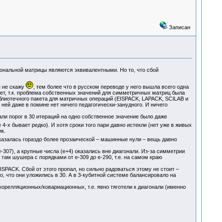
Записан
нальной матрицы являются эквивалентными. Но то, что сбой
я не скажу
, тем более что в русском переводе у него вышла всего одна
нет, т.к. проблема собственных значений для симметричных матриц была
библиотечного пакета для матричных операций (EISPACK, LAPACK, SCILAB и
 ней даже в помине нет ничего педагогически-занудного. И ничего
ли порог в 30 итераций на одно собственное значение было даже
 4-х бывает редко). И хотя сроки того пари давно истекли (нет уже в живых
к.
казалась гораздо более прозаической – машинные нули – вещь давно
07), а крупные числа (e+4) оказались вне диагонали. Из-за симметрии
там шушера с порядками от e-309 до e-290, т.е. на самом краю
PACK. Сбой от этого пропал, но сильно радоваться этому не стоит –
 что они уложились в 30. А в 3-кубитной системе балансировало на
релляционных/ковариационных, т.е. явно тяготели к диагонали (именно