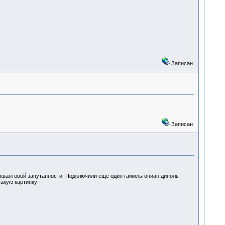
Записан
Записан
у квантовой запутанности. Подключили еще один гамильтониан диполь-
акую картинку: