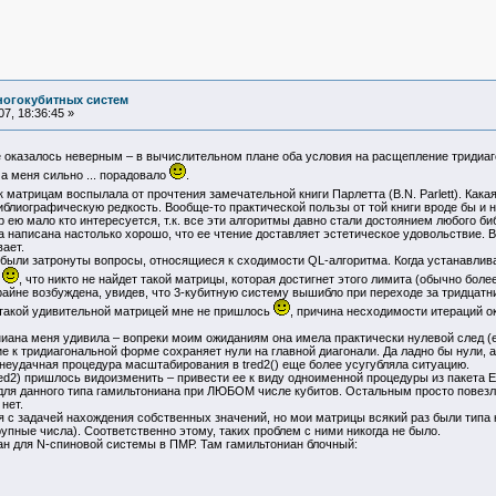
ногокубитных систем
7, 18:36:45 »
казалось неверным – в вычислительном плане оба условия на расщепление тридиаго
а меня сильно ... порадовало
.
матрицам воспылала от прочтения замечательной книги Парлетта (B.N. Parlett). Кака
иблиографическую редкость. Вообще-то практической пользы от той книги вроде бы и 
ор ею мало кто интересуется, т.к. все эти алгоритмы давно стали достоянием любого 
га написана настолько хорошо, что ее чтение доставляет эстетическое удовольствие. В
вает.
были затронуты вопросы, относящиеся к сходимости QL-алгоритма. Когда устанавлива
у
, что никто не найдет такой матрицы, которая достигнет этого лимита (обычно более
 крайне возбуждена, увидев, что 3-кубитную систему вышибло при переходе за тридцатни
акой удивительной матрицей мне не пришлось
, причина несходимости итераций о
на меня удивила – вопреки моим ожиданиям она имела практически нулевой след (e-3
е к тридиагональной форме сохраняет нули на главной диагонали. Да ладно бы нули, а 
неудачная процедура масштабирования в tred2() еще более усугубляла ситуацию.
) пришлось видоизменить – привести ее к виду одноименной процедуры из пакета EIS
ля данного типа гамильтониана при ЛЮБОМ числе кубитов. Остальным просто повезло,
 нет.
 задачей нахождения собственных значений, но мои матрицы всякий раз были типа ко
упные числа). Соответственно этому, таких проблем с ними никогда не было.
н для N-спиновой системы в ПМР. Там гамильтониан блочный: