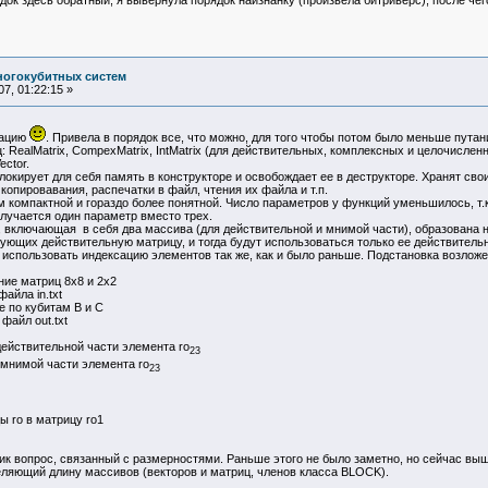
ногокубитных систем
7, 01:22:15 »
рацию
. Привела в порядок все, что можно, для того чтобы потом было меньше путан
ealMatrix, CompexMatrix, IntMatrix (для действительных, комплексных и целочисленн
ector.
кирует для себя память в конструкторе и освобождает ее в деструкторе. Хранят сво
копировавания, распечатки в файл, чтения их файла и т.п.
омпактной и гораздо более понятной. Число параметров у функций уменьшилось, т.к.
лучается один параметр вместо трех.
ключающая в себя два массива (для действительной и мнимой части), образована на 
ующих действительную матрицу, и тогда будут использоваться только ее действительн
пользовать индексацию элементов так же, как и было раньше. Подстановка возложен
ание матриц 8x8 и 2x2
файла in.txt
ие по кубитам B и C
 файл out.txt
я действительной части элемента ro
23
ия мнимой части элемента ro
23
ы ro в матрицу ro1
 вопрос, связанный с размерностями. Раньше этого не было заметно, но сейчас выш
еляющий длину массивов (векторов и матриц, членов класса BLOCK).