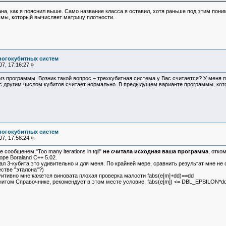
а, как я пояснил выше. Само название класса я оставил, хотя раньше под этим поним
мы, который вычисляет матрицу плотности.
ногокубитных систем
7, 17:16:27 »
з программы. Возник такой вопрос – трехкубитная система у Вас считается? У меня пр
ов, с другим числом кубитов считает нормально. В предыдущем варианте программы, к
ногокубитных систем
7, 17:58:24 »
ообщенем "Too many iterations in tqli"
не считала исходная ваша программа
, отко
ре Boraland C++ 5.02.
3-кубита это удивительно и для меня. По крайней мере, сравнить результат мне не 
естве "эталона"?)
итивно мне кажется виновата плохая проверка малости fabs(e[m]+dd)==dd
том Справочнике, рекомендует в этом месте условие: fabs(e[m]) <= DBL_EPSILON*d