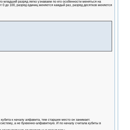
младший разряд легко узнаваем по его особенности меняться на
т 0 до 100, разряд единиц меняется каждый раз, разряд десятков меняется
 кубита к началу алфавита, тем старшее место он занимает.
истему, а не буквенно-алфавитную. И по началу считала кубиты в
о стали получаться правильные результаты.