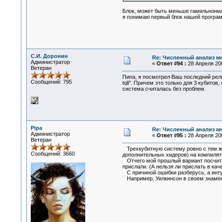
Блок, может быть меньше гамильнониан
я понимаю первый блок нашей програм
С.И. Доронин
Re: Численный анализ м
Администратор
«
Ответ #94 :
28 Апреля 200
Ветеран
Пипа, я посмотрел Ваш последний рели
Сообщений: 795
tqli". Причем это только для 3 кубит
система считалась без проблем.
Pipa
Re: Численный анализ м
Администратор
«
Ответ #95 :
28 Апреля 200
Ветеран
Трехкубитную систему ровно с тем же с
Сообщений: 3660
дополнительных хидеров) на компилято
Отчего мой прошлый вариант посчитал 
прислали. (А нельзя ли прислать в кач
С причиной ошибки разберусь, а инту
Например, Уилкинсон в своем знамени