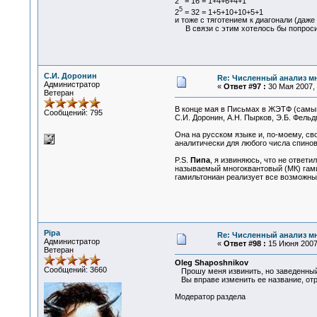
2
= 16 = 1+4+6+4+1
5
2
= 32 = 1+5+10+10+5+1
и тоже с тяготением к диагонали (даже 
В связи с этим хотелось бы попросить
С.И. Доронин
Re: Численный анализ м
Администратор
«
Ответ #97 :
30 Мая 2007, 
Ветеран
В конце мая в Письмах в ЖЭТФ (самый
Сообщений: 795
С.И. Доронин, А.Н. Пырков, Э.Б. Фел
Она на русском языке и, по-моему, св
аналитически для любого числа спинов
P.S.
Пипа
, я извиняюсь, что не ответи
называемый многоквантовый (МК) гами
гамильтониан реализует все возможны
Pipa
Re: Численный анализ м
Администратор
«
Ответ #98 :
15 Июня 2007,
Ветеран
Oleg Shaposhnikov
Сообщений: 3660
Прошу меня извинить, но заведенный 
Вы вправе изменить ее название, отр
Модератор раздела