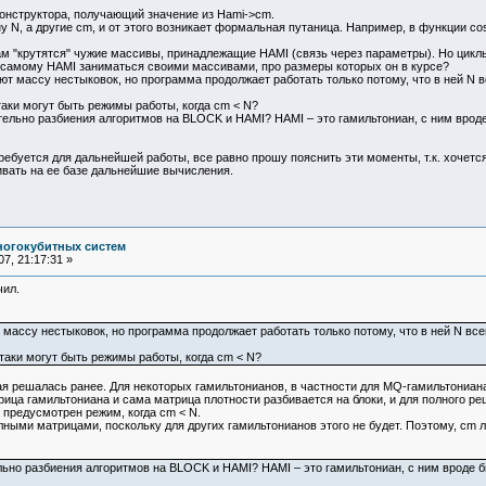
онструктора, получающий значение из Hami->cm.
, а другие cm, и от этого возникает формальная путаница. Например, в функции co
 "крутятся" чужие массивы, принадлежащие HAMI (связь через параметры). Но циклы
 самому HAMI заниматься своими массивами, про размеры которых он в курсе?
массу нестыковок, но программа продолжает работать только потому, что в ней N всег
ки могут быть режимы работы, когда cm < N?
льно разбиения алгоритмов на BLOCK и HAMI? HAMI – это гамильтониан, с ним вроде
требуется для дальнейшей работы, все равно прошу пояснить эти моменты, т.к. хочет
ивать на ее базе дальнейшие вычисления.
ногокубитных систем
7, 21:17:31 »
чил.
массу нестыковок, но программа продолжает работать только потому, что в ней N всегда
аки могут быть режимы работы, когда cm < N?
рая решалась ранее. Для некоторых гамильтонианов, в частности для MQ-гамильтониан
рица гамильтониана и сама матрица плотности разбивается на блоки, и для полного ре
предусмотрен режим, когда cm < N.
лными матрицами, поскольку для других гамильтонианов этого не будет. Поэтому, cm 
льно разбиения алгоритмов на BLOCK и HAMI? HAMI – это гамильтониан, с ним вроде б