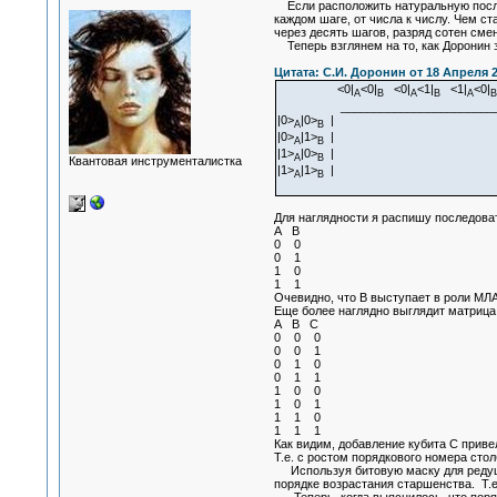
Если расположить натуральную после
каждом шаге, от числа к числу. Чем с
через десять шагов, разряд сотен смен
Теперь взглянем на то, как Доронин 
Цитата: С.И. Доронин от 18 Апреля 2
<0|
<0|
<0|
<1|
<1|
<0|
A
B
A
B
A
B
__________________________
|0>
|0>
|
A
B
|0>
|1>
|
A
B
|1>
|0>
|
A
B
Квантовая инструменталистка
|1>
|1>
|
A
B
Для наглядности я распишу последова
A B
0 0
0 1
1 0
1 1
Очевидно, что B выступает в роли МЛ
Еще более наглядно выглядит матрица
A B С
0 0 0
0 0 1
0 1 0
0 1 1
1 0 0
1 0 1
1 1 0
1 1 1
Как видим, добавление кубита C приве
Т.е. с ростом порядкового номера сто
Используя битовую маску для редуцир
порядке возрастания старшенства. Т.
Теперь, когда выяснилось, что порядо