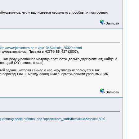
бмолвились, что у вас имеется несколько способов их построения.
Записан
http://www.jetpletters.ac.ru/ps/1346/article_20329.shtml
XY-гамильтонианом, Письма в ЖЭТФ
85
, 627 (2007).
ко. Там редуцированная матрица плотности (только двухкубитная) найдена
соседей (XY-гамильтониан).
 той задаче, которая сейчас у нас «крутится» используется так
вые переходы лишь между соседними энергетическими уровнями, МК-
Записан
/quantmag.ppole.ru/index.php?option=com_smf&Itemid=34&topic=180.0