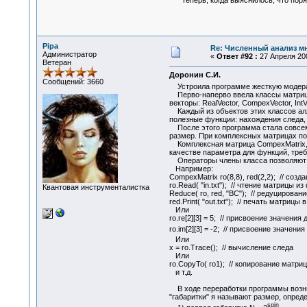
Pipa
Re: Численный анализ м
Администратор
«
Ответ #92 :
27 Апреля 200
Ветеран
Доронин С.И.
Сообщений: 3660
Устроила программе жесткую моде
Перво-наперво ввела классы матриц: R
векторы: RealVector, CompexVector, IntV
Каждый из объектов этих классов алло
полезные функции: нахождения следа, 
После этого программа стала совсем к
размер. При комплексных матрицах по
Комплексная матрица CompexMatrix, в
качестве параметра для функций, треб
Операторы члены класса позволяют ис
Например:
CompexMatrix ro(8,8), red(2,2); // созд
ro.Read( "in.txt"); // чтение матрицы из 
Квантовая инструменталистка
Reduce( ro, red, "BC"); // редуцирован
red.Print( "out.txt"); // печать матрицы в
Или
ro.re[2][3] = 5; // присвоение значени
ro.im[2][3] = -2; // присвоение значен
Или
x = ro.Trace(); // вычисление следа
Или
ro.CopyTo( ro1); // копирование матриц
и т.д.
В ходе переработки программы возник
"габаритки" я называют размер, опред
spin