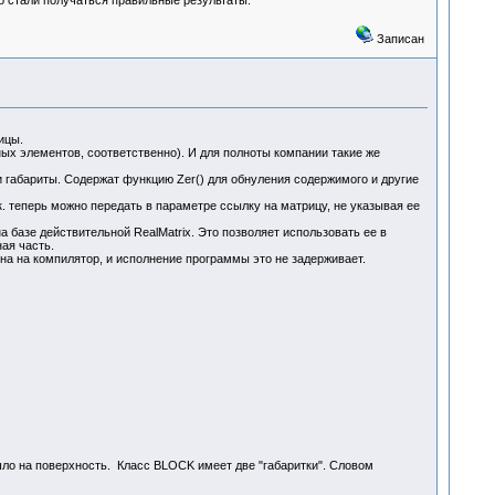
Записан
ицы.
ых элементов, соответственно). И для полноты компании такие же
и габариты. Содержат функцию Zer() для обнуления содержимого и другие
 теперь можно передать в параметре ссылку на матрицу, не указывая ее
базе действительной RealMatrix. Это позволяет использовать ее в
ая часть.
а на компилятор, и исполнение программы это не задерживает.
ло на поверхность. Класс BLOCK имеет две "габаритки". Словом