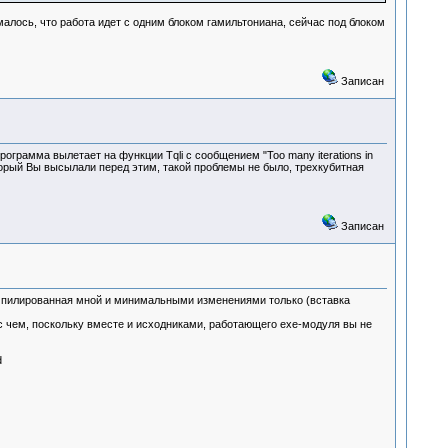
алось, что работа идет с одним блоком гамильтониана, сейчас под блоком
Записан
ограмма вылетает на функции Tqli с сообщением "Too many iterations in
оторый Вы высылали перед этим, такой проблемы не было, трехкубитная
Записан
мпилированная мной и минимальными изменениями только (вставка
с чем, поскольку вместе и исходниками, работающего exe-модуля вы не
d