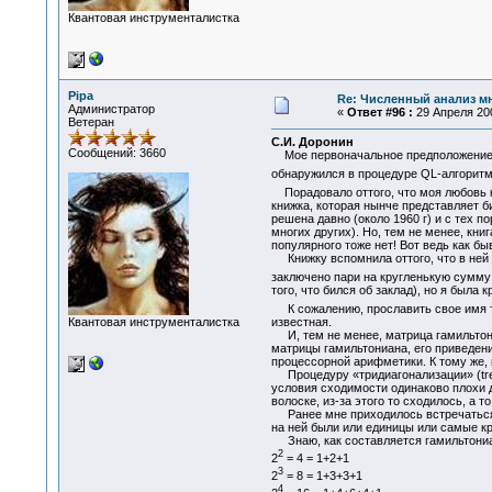
Квантовая инструменталистка
Pipa
Re: Численный анализ м
Администратор
«
Ответ #96 :
29 Апреля 200
Ветеран
С.И. Доронин
Сообщений: 3660
Мое первоначальное предположение о
обнаружился в процедуре QL-алгоритм
Порадовало оттого, что моя любовь к 
книжка, которая нынче представляет б
решена давно (около 1960 г) и с тех п
многих других). Но, тем не менее, кни
популярного тоже нет! Вот ведь как бы
Книжку вспомнила оттого, что в ней 
заключено пари на кругленькую сумм
того, что бился об заклад), но я была
К сожалению, прославить свое имя т
Квантовая инструменталистка
известная.
И, тем не менее, матрица гамильтониа
матрицы гамильтониана, его приведени
процессорной арифметики. К тому же, 
Процедуру «тридиагонализации» (tred2
условия сходимости одинаково плохи д
волоске, из-за этого то сходилось, а то
Ранее мне приходилось встречаться с
на ней были или единицы или самые кр
Знаю, как составляется гамильтониа
2
2
= 4 = 1+2+1
3
2
= 8 = 1+3+3+1
4