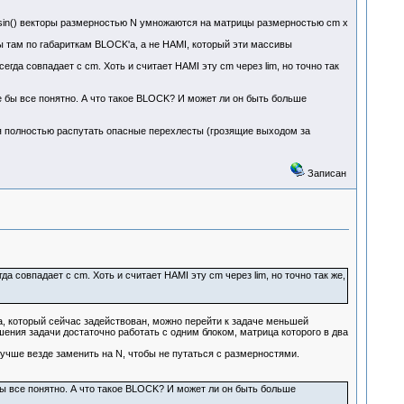
sin() векторы размерностью N умножаются на матрицы размерностью cm x
 там по габариткам BLOCK'а, а не HAMI, который эти массивы
да совпадает с cm. Хоть и считает HAMI эту cm через lim, но точно так
 бы все понятно. А что такое BLOCK? И может ли он быть больше
ся полностью распутать опасные перехлесты (грозящие выходом за
Записан
 совпадает с cm. Хоть и считает HAMI эту cm через lim, но точно так же,
а, который сейчас задействован, можно перейти к задаче меньшей
шения задачи достаточно работать с одним блоком, матрица которого в два
лучше везде заменить на N, чтобы не путаться с размерностями.
ы все понятно. А что такое BLOCK? И может ли он быть больше