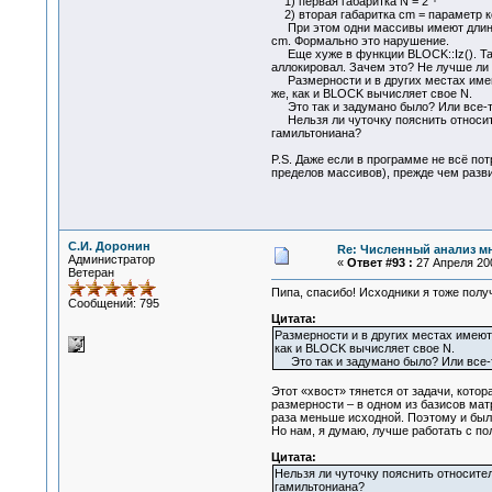
1) первая габаритка N = 2
2) вторая габаритка cm = параметр к
При этом одни массивы имеют длину N
cm. Формально это нарушение.
Еще хуже в функции BLOCK::Iz(). Там
аллокировал. Зачем это? Не лучше ли
Размерности и в других местах имеют 
же, как и BLOCK вычисляет свое N.
Это так и задумано было? Или все-та
Нельзя ли чуточку пояснить относите
гамильтониана?
P.S. Даже если в программе не всё по
пределов массивов), прежде чем разв
С.И. Доронин
Re: Численный анализ м
Администратор
«
Ответ #93 :
27 Апреля 200
Ветеран
Пипа, спасибо! Исходники я тоже полу
Сообщений: 795
Цитата:
Размерности и в других местах имеют 
как и BLOCK вычисляет свое N.
Это так и задумано было? Или все-т
Этот «хвост» тянется от задачи, кото
размерности – в одном из базисов мат
раза меньше исходной. Поэтому и был 
Но нам, я думаю, лучше работать с по
Цитата:
Нельзя ли чуточку пояснить относите
гамильтониана?