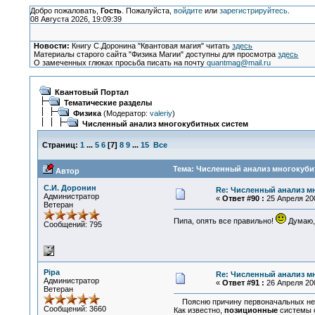
Добро пожаловать,
Гость
. Пожалуйста,
войдите
или
зарегистрируйтесь
.
08 Августа 2026, 19:09:39
Новости:
Книгу С.Доронина "Квантовая магия" читать
здесь
Материалы старого сайта "Физика Магии" доступны для просмотра
здесь
О замеченных глюках просьба писать на почту
quantmag@mail.ru
Квантовый Портал
Тематические разделы
Физика
(Модератор:
valeriy
)
Численный анализ многокубитных систем
Страниц:
1
...
5
6
[
7
]
8
9
...
15
Все
Тема: Численный анализ многокубит
Автор
С.И. Доронин
Re: Численный анализ м
Администратор
«
Ответ #90 :
25 Апреля 200
Ветеран
Пипа, опять все правильно!
Думаю,
Сообщений: 795
Pipa
Re: Численный анализ м
Администратор
«
Ответ #91 :
26 Апреля 200
Ветеран
Поясню причину первоначальных неу
Сообщений: 3660
Как известно,
позиционные
системы с