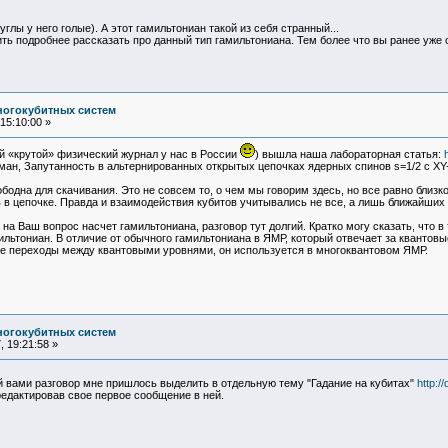
углы у него голые). А этот гамильтониан такой из себя странный...
 подробнее рассказать про данный тип гамильтониана. Тем более что вы ранее уже о
ногокубитных систем
15:10:00 »
 «крутой» физический журнал у нас в России
) вышла наша лабораторная статья:
ьдман, Запутанность в альтернированных открытых цепочках ядерных спинов s=1/2 с 
ободна для скачивания. Это не совсем то, о чем мы говорим здесь, но все равно близ
 в цепочке. Правда и взаимодействия кубитов учитывались не все, а лишь ближайших 
л на Ваш вопрос насчет гамильтониана, разговор тут долгий. Кратко могу сказать, что в
льтониан. В отличие от обычного гамильтониана в ЯМР, который отвечает за кванто
е переходы между квантовыми уровнями, он используется в многоквантовом ЯМР.
ногокубитных систем
 19:21:58 »
вами разговор мне пришлось выделить в отдельную тему "Гадание на кубитах"
http:/
едактировав свое первое сообщение в ней.