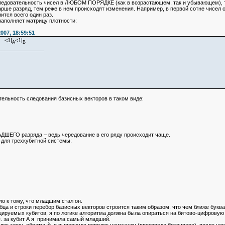
довательность чисел в ЛЮБОМ ПОРЯДКЕ (как в возрастающем, так и убывающем), то 
тарше разряд, тем реже в нем происходят изменения. Например, в первой сотне чисел о
ится всего один раз.
заполняет матрицу плотности:
007, 18:59:51
<1|
<1|
A
B
____________
тельность следования базисных векторов в таком виде:
АДШЕГО разряда – ведь чередование в его ряду происходит чаще.
 для трехкубитной системы:
ло к тому, что младшим стал он.
лбца и строки перебор базисных векторов строится таким образом, что чем ближе буква
уемых кубитов, я по логике алгоритма должна была опираться на битово-цифровую с
е. за кубит А я принимала самый младший.
к здесь обратный, я вывернула порядок наизнанку (произвела битриверс), после чег