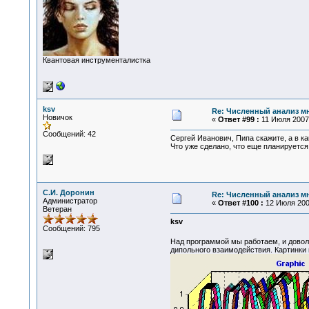
Квантовая инструменталистка
ksv
Re: Численный анализ м
Новичок
«
Ответ #99 :
11 Июля 2007,
Сообщений: 42
Сергей Иванович, Пипа скажите, а в к
Что уже сделано, что еще планируется
С.И. Доронин
Re: Численный анализ м
Администратор
«
Ответ #100 :
12 Июля 2007
Ветеран
ksv
Сообщений: 795
Над программой мы работаем, и дово
дипольного взаимодействия. Картинки 