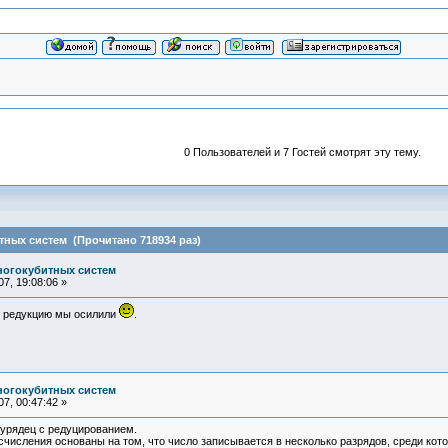
0 Пользователей и 7 Гостей смотрят эту тему.
ных систем (Прочитано 718934 раз)
ногокубитных систем
7, 19:08:06 »
 редукцию мы осилили
.
ногокубитных систем
7, 00:47:42 »
рядец с редуцированием.
числения основаны на том, что число записывается в несколько разрядов, среди ко