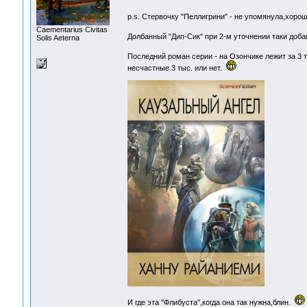
p.s. Стервочку "Пеллигрини" - не упомянула,хоро
Сaementarius Civitas
Долбанный "Дип-Сик" при 2-м уточнении таки доба
Solis Aeterna
Последний роман серии - на Озончике лежит за 3
несчастные 3 тыс. или нет.
И где эта "Флибуста",когда она так нужна,блин.