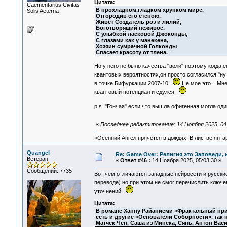
Цитата:
Сaementarius Civitas
В прохладном,гладком хрупком мире,
Solis Aeterna
Отгородив его стеною,
Живет Создатель роз и лилий,
Боготворящий неживое.
С улыбкой ласковой Джоконды,
С глазами как у манекена,
Хозяин сумрачной Голконды
Спасает красоту от тлена.
Но у него не было качества "воли",поэтому когда
квантовых вероятностях,он просто согласился,"ну
в точке Бифуркации 2007-10.
Не мое это... Мн
квантовый потенциал и сдулся.
p.s. "Гончая" если что вышла офигенная,могла од
«
Последнее редактирование: 14 Ноября 2025, 04
«Осенний Ангел прячется в дождях. В листве янтарн
Quangel
Re: Game Over: Религия это Заповеди, 
Ветеран
«
Ответ #46 :
14 Ноября 2025, 05:03:30 »
Сообщений: 7735
Вот чем отличаются западные нейросети и русские
переводе) но при этом не смог перечислить ключ
уточнений.
Цитата:
В романе Ханну Райаниеми «Фрактальный пр
есть и другие «Основатели Соборности», так
Матчек Чен, Саша из Минска, Сянь, Антон Васи