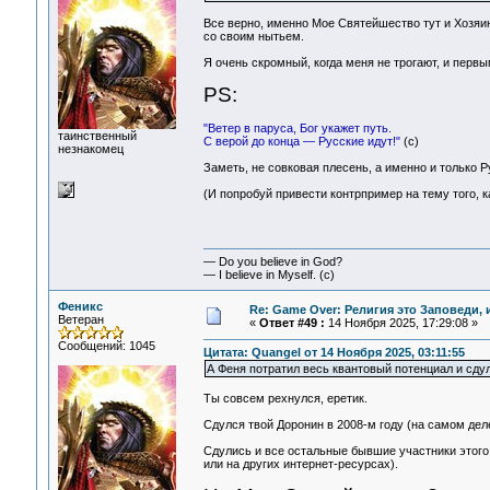
Все верно, именно Мое Святейшество тут и Хозяин.
со своим нытьем.
Я очень скромный, когда меня не трогают, и первы
PS:
"Ветер в паруса, Бог укажет путь.
таинственный
С верой до конца — Русские идут!"
(c)
незнакомец
Заметь, не совковая плесень, а именно и только Р
(И попробуй привести контрпример на тему того, ка
— Do you believe in God?
— I believe in Myself. (c)
Феникс
Re: Game Over: Религия это Заповеди, 
Ветеран
«
Ответ #49 :
14 Ноября 2025, 17:29:08 »
Сообщений: 1045
Цитата: Quangel от 14 Ноября 2025, 03:11:55
А Феня потратил весь квантовый потенциал и сдул
Ты совсем рехнулся, еретик.
Сдулся твой Доронин в 2008-м году (на самом деле
Сдулись и все остальные бывшие участники этого ф
или на других интернет-ресурсах).