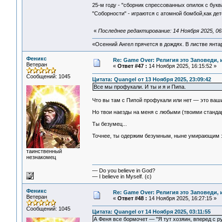
25-м году - "сборник спрессованных опилок с бук
"Соборности" - играются с атомной бомбой,как де
«
Последнее редактирование: 14 Ноября 2025, 06
«Осенний Ангел прячется в дождях. В листве янтарн
Феникс
Re: Game Over: Религия это Заповеди, 
Ветеран
«
Ответ #47 :
14 Ноября 2025, 16:15:52 »
Сообщений: 1045
Цитата: Quangel от 13 Ноября 2025, 23:09:42
Все мы профукали. И ты и я и Пипа.
Что вы там с Пипой профукали или нет — это ваши
Но твои наезды на меня с любыми (твоими станда
Ты безумец...
Точнее, ты одержим безумным, ныне умирающим эгр
таинственный
незнакомец
— Do you believe in God?
— I believe in Myself. (c)
Феникс
Re: Game Over: Религия это Заповеди, 
Ветеран
«
Ответ #48 :
14 Ноября 2025, 16:27:15 »
Сообщений: 1045
Цитата: Quangel от 14 Ноября 2025, 03:11:55
А Феня все бормочет — "Я тут хозяин, вперед с р