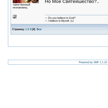
Но Мое Святейшество?..
таинственный
незнакомец
— Do you believe in God?
— I believe in Myself. (c)
Страниц:
1
2
3
[
4
]
Все
Powered by SMF 1.1.10