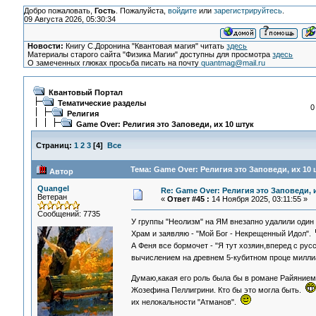
Добро пожаловать,
Гость
. Пожалуйста,
войдите
или
зарегистрируйтесь
.
09 Августа 2026, 05:30:34
Новости:
Книгу С.Доронина "Квантовая магия" читать
здесь
Материалы старого сайта "Физика Магии" доступны для просмотра
здесь
О замеченных глюках просьба писать на почту
quantmag@mail.ru
Квантовый Портал
Тематические разделы
0
Религия
Game Over: Религия это Заповеди, их 10 штук
Страниц:
1
2
3
[
4
]
Все
Тема: Game Over: Религия это Заповеди, их 10 
Автор
Quangel
Re: Game Over: Религия это Заповеди, 
Ветеран
«
Ответ #45 :
14 Ноября 2025, 03:11:55 »
Сообщений: 7735
У группы "Неолизм" на ЯМ внезапно удалили один и
Храм и заявляю - "Мой Бог - Некрещенный Идол".
А Феня все бормочет - "Я тут хозяин,вперед с ру
вычислением на древнем 5-кубитном проце милл
Думаю,какая его роль была бы в романе Райяние
Жозефина Пеллигрини. Кто бы это могла быть.
их нелокальности "Атманов".