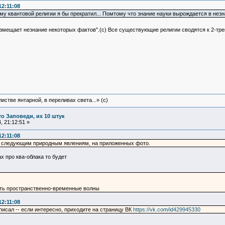
12:11:08
у квантовой религии я бы прекратил... Помтому что знание науки вырождается в незн
озмещает незнание некоторых фактов".(с) Все существующие религии сводятся к 2-т
истве янтарной, в переливах света...» (c)
то Заповеди, их 10 штук
 21:12:51 »
12:11:08
й следующим природным явлениям, на приложенных фото.
х про ква-облака то будет
ть пространственно-временные волны
12:11:08
аписал -- если интересно, приходите на страницу ВК
https://vk.com/id429945330