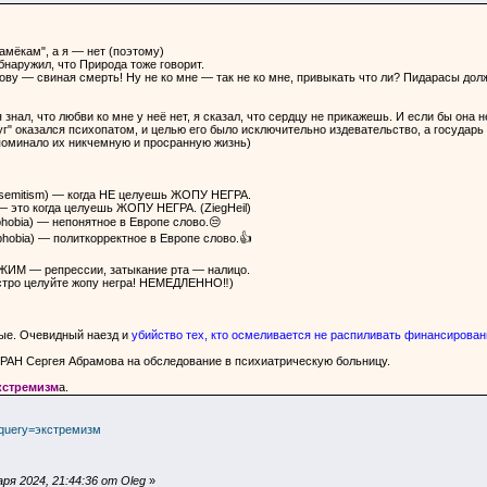
намёкам", а я — нет (поэтому)
бнаружил, что Природа тоже говорит.
рову — свиная смерть! Ну не ко мне — так не ко мне, привыкать что ли? Пидарасы дол
я знал, что любви ко мне у неё нет, я сказал, что сердцу не прикажешь. И если бы он
руг" оказался психопатом, и целью его было исключительно издевательство, а государ
поминало их никчемную и просранную жизнь)
semitism) — когда НЕ целуешь ЖОПУ НЕГРА.
 это когда целуешь ЖОПУ НЕГРА. (ZiegHeil)
bia) — непонятное в Европе слово.😒
bia) — политкорректное в Европе слово.👍
ИМ — репрессии, затыкание рта — налицо.
стро целуйте жопу негра! НЕМЕДЛЕННО‼)
ные. Очевидный наезд и
убийство тех, кто осмеливается не распиливать финансировани
 РАН Сергея Абрамова на обследование в психиатрическую больницу.
кстремизм
а.
/?query=экстремизм
я 2024, 21:44:36 от Oleg
»