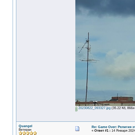
20230822_093327.jpg
(35.22 Кб, 866x
Quangel
Re: Game Over: Религия э
Ветеран
«
Ответ #1 :
14 Января 2024,