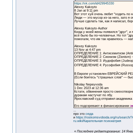
https://vk.com/id429945330
Alexey Kakoyto
8 Jan at 9:11 pm
Вот этот хуй очень любит "ходить по 
Люди — это мусор из-за него, зато я о
Лучше сделать так, как я написал, бо
Alexey Kakoyto·Author
Когда у моей жены появился "друг", и 
всё было бы по-человечьи. Но тот "д
помогали, что им так нравилось — на
Alexey Kakoyto
13 Nov at 4:47 pm
ОПРЕДЕЛЕНИЕ 1: Антисемитизм (Anti
ОПРЕДЕЛЕНИЕ 2: Сионизм (Zionism) —
ОПРЕДЕЛЕНИЕ 3: Иудофобия (Judeopho
ОПРЕДЕЛЕНИЕ 4: Русофобия (Russopho
В Европе установлен ЕВРЕЙСКИЙ РЕЖ
(Если боитесь "страшных слов" — бы
Nikolay Nepeyvoda
1 Dec 2023 at 12:36 am
Кстати, обвинения просто смехотвор
дуракам настучат по лбу.
Ярославский суд отправил академика
Его подозревают в финансировании
э
...
про это
сюда
и
https://roskomsvoboda.org/ru/search
ru.wiki/Карательная психиатрия
«
Последнее редактирование: 14 Январ