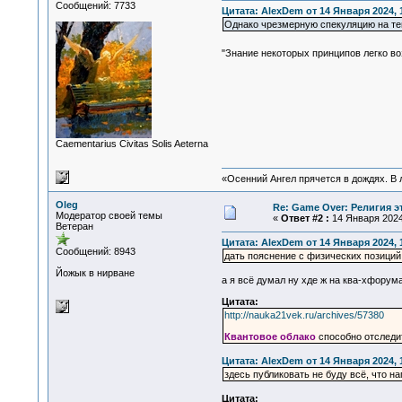
Сообщений: 7733
Цитата: AlexDem от 14 Января 2024, 
Однако чрезмерную спекуляцию на тем
"Знание некоторых принципов легко в
Сaementarius Civitas Solis Aeterna
«Осенний Ангел прячется в дождях. В л
Oleg
Re: Game Over: Религия э
Модератор своей темы
«
Ответ #2 :
14 Января 2024,
Ветеран
Цитата: AlexDem от 14 Января 2024, 
Сообщений: 8943
дать пояснение с физических позици
Йожык в нирване
а я всё думал ну хде ж на ква-хфорума
Цитата:
http://nauka21vek.ru/archives/57380
Квантовое облако
способно отследи
Цитата: AlexDem от 14 Января 2024, 
здесь публиковать не буду всё, что н
Цитата: