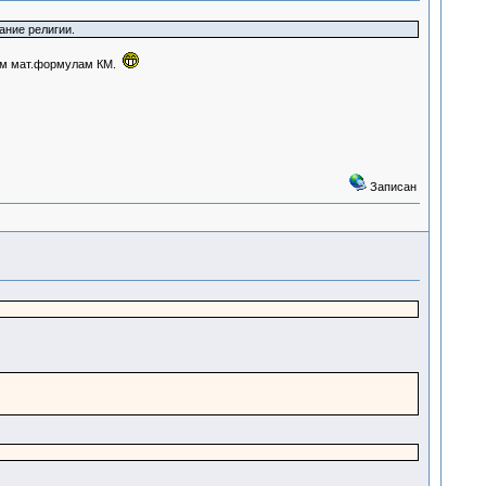
ание религии.
рем мат.формулам КМ.
Записан