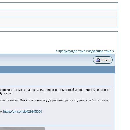
« предыдущая тема
следующая тема »
збор квантовых задачек на матрицах очень ясный и доходчивый, и в своё
Зуреком.
ние религии. Хотя помощница у Доронина превосходная, как бы не заела
ВК
https://vk.com/id429945330