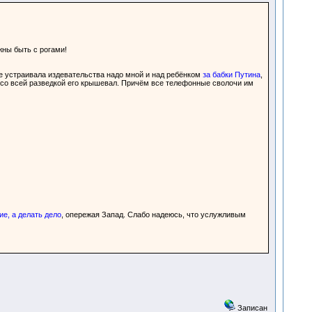
жны быть с рогами!
а не устраивала издевательства надо мной и над ребёнком
за бабки Путина
,
ь со всей разведкой его крышевал. Причём все телефонные сволочи им
е, а делать дело
, опережая Запад. Слабо надеюсь, что услужливым
Записан