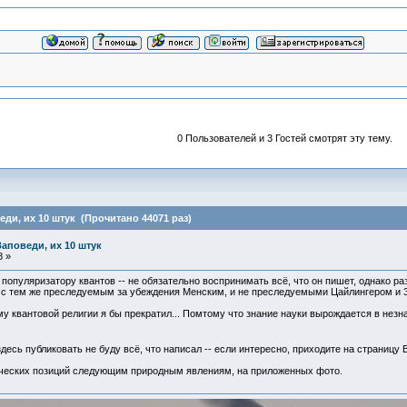
0 Пользователей и 3 Гостей смотрят эту тему.
еди, их 10 штук (Прочитано 44071 раз)
Заповеди, их 10 штук
8 »
популяризатору квантов -- не обязательно воспринимать всё, что он пишет, однако ра
 с тем же преследуемым за убеждения Менским, и не преследуемыми Цайлингером и 
 квантовой религии я бы прекратил... Помтому что знание науки вырождается в незна
десь публиковать не буду всё, что написал -- если интересно, приходите на страницу 
ических позиций следующим природным явлениям, на приложенных фото.