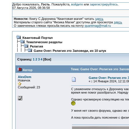
Добро пожаловать,
Гость
. Пожалуйста,
войдите
или
зарегистрируйтесь
.
07 Августа 2026, 08:36:58
Новости:
Книгу С.Доронина "Квантовая магия" читать
здесь
Материалы старого сайта "Физика Магии" доступны для просмотра
здесь
О замеченных глюках просьба писать на почту
quantmag@mail.ru
Квантовый Портал
Тематические разделы
Религия
Game Over: Религия это Заповеди, их 10 штук
Страниц:
1
2
3
4
[
Все
]
Тема: Game Over: Религия это Запов
Автор
AlexDem
Game Over: Религия это 
Новичок
«
:
14 Января 2024, 12:11:0
Сообщений: 23
С уважением отношусь к Доронину как 
время мне помог разобраться. Наряду
Однако чрезмерную спекуляцию на тему
У меня нет своего форума, однако же з
А пока просьба дать пояснение с физ