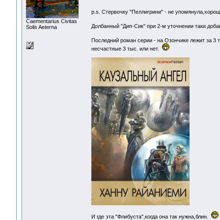
p.s. Стервочку "Пеллигрини" - не упомянула,хоро
Сaementarius Civitas
Долбанный "Дип-Сик" при 2-м уточнении таки доба
Solis Aeterna
Последний роман серии - на Озончике лежит за 3
несчастные 3 тыс. или нет.
И где эта "Флибуста",когда она так нужна,блин.