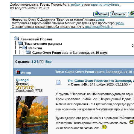
Добро пожаловать,
Гость
. Пожалуйста,
войдите
или
зарегистрируйтесь
.
09 Августа 2026, 01:13:33
Новости:
Книгу С.Доронина "Квантовая магия" читать
здесь
Материалы старого сайта "Физика Магии" доступны для просмотра
здесь
О замеченных глюках просьба писать на почту
quantmag@mail.ru
Квантовый Портал
Тематические разделы
0
Религия
Game Over: Религия это Заповеди, их 10 штук
Страниц:
1
2
3
[
4
]
Все
Тема: Game Over: Религия это Заповеди, их 10 
Автор
Quangel
Re: Game Over: Религия это Заповеди, 
Ветеран
«
Ответ #45 :
14 Ноября 2025, 03:11:55 »
Сообщений: 7735
У группы "Неолизм" на ЯМ внезапно удалили один и
Храм и заявляю - "Мой Бог - Некрещенный Идол".
А Феня все бормочет - "Я тут хозяин,вперед с ру
вычислением на древнем 5-кубитном проце милл
Думаю,какая его роль была бы в романе Райяние
Жозефина Пеллигрини. Кто бы это могла быть.
их нелокальности "Атманов".