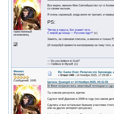
Все верно, именно Мое Святейшество тут и Хозяин.
со своим нытьем.
Я очень скромный, когда меня не трогают, и первы
PS:
"Ветер в паруса, Бог укажет путь.
таинственный
С верой до конца — Русские идут!"
(c)
незнакомец
Заметь, не совковая плесень, а именно и только Р
(И попробуй привести контрпример на тему того, ка
— Do you believe in God?
— I believe in Myself. (c)
Феникс
Re: Game Over: Религия это Заповеди, 
Ветеран
«
Ответ #49 :
14 Ноября 2025, 17:29:08 »
Сообщений: 1045
Цитата: Quangel от 14 Ноября 2025, 03:11:55
А Феня потратил весь квантовый потенциал и сдул
Ты совсем рехнулся, еретик.
Сдулся твой Доронин в 2008-м году (на самом деле
Сдулись и все остальные бывшие участники этого ф
или на других интернет-ресурсах).