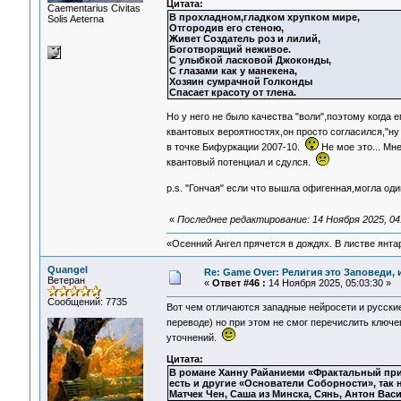
Цитата:
Сaementarius Civitas
В прохладном,гладком хрупком мире,
Solis Aeterna
Отгородив его стеною,
Живет Создатель роз и лилий,
Боготворящий неживое.
С улыбкой ласковой Джоконды,
С глазами как у манекена,
Хозяин сумрачной Голконды
Спасает красоту от тлена.
Но у него не было качества "воли",поэтому когда
квантовых вероятностях,он просто согласился,"ну
в точке Бифуркации 2007-10.
Не мое это... Мн
квантовый потенциал и сдулся.
p.s. "Гончая" если что вышла офигенная,могла од
«
Последнее редактирование: 14 Ноября 2025, 04
«Осенний Ангел прячется в дождях. В листве янтарн
Quangel
Re: Game Over: Религия это Заповеди, 
Ветеран
«
Ответ #46 :
14 Ноября 2025, 05:03:30 »
Сообщений: 7735
Вот чем отличаются западные нейросети и русские
переводе) но при этом не смог перечислить ключ
уточнений.
Цитата:
В романе Ханну Райаниеми «Фрактальный пр
есть и другие «Основатели Соборности», так
Матчек Чен, Саша из Минска, Сянь, Антон Васи