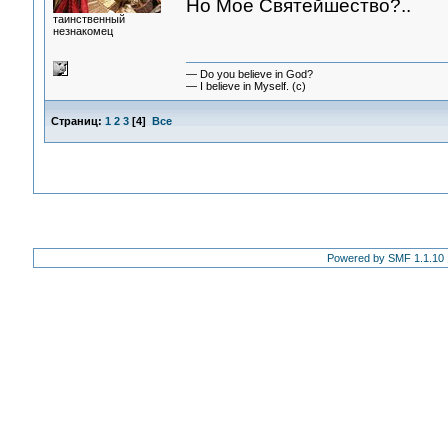
Но Мое Святейшество?..
таинственный
незнакомец
— Do you believe in God?
— I believe in Myself. (c)
Страниц:
1
2
3
[
4
]
Все
Powered by SMF 1.1.10