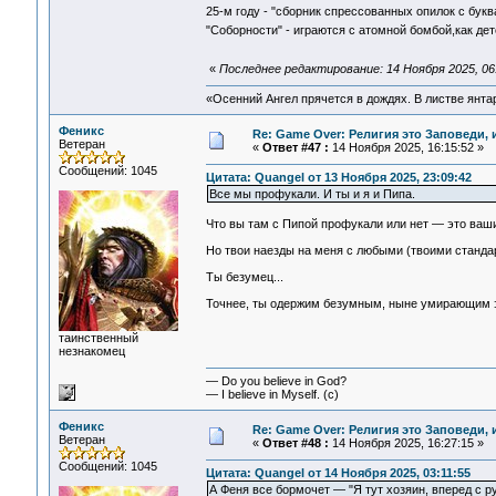
25-м году - "сборник спрессованных опилок с бук
"Соборности" - играются с атомной бомбой,как де
«
Последнее редактирование: 14 Ноября 2025, 06
«Осенний Ангел прячется в дождях. В листве янтарн
Феникс
Re: Game Over: Религия это Заповеди, 
Ветеран
«
Ответ #47 :
14 Ноября 2025, 16:15:52 »
Сообщений: 1045
Цитата: Quangel от 13 Ноября 2025, 23:09:42
Все мы профукали. И ты и я и Пипа.
Что вы там с Пипой профукали или нет — это ваши
Но твои наезды на меня с любыми (твоими станда
Ты безумец...
Точнее, ты одержим безумным, ныне умирающим эгр
таинственный
незнакомец
— Do you believe in God?
— I believe in Myself. (c)
Феникс
Re: Game Over: Религия это Заповеди, 
Ветеран
«
Ответ #48 :
14 Ноября 2025, 16:27:15 »
Сообщений: 1045
Цитата: Quangel от 14 Ноября 2025, 03:11:55
А Феня все бормочет — "Я тут хозяин, вперед с р