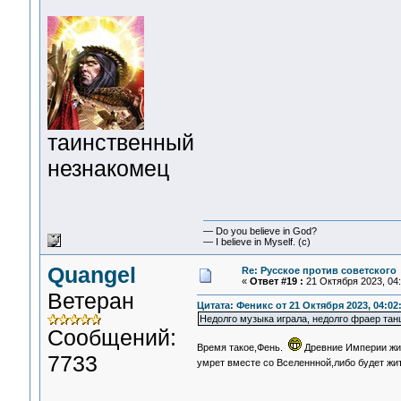
таинственный
незнакомец
— Do you believe in God?
— I believe in Myself. (c)
Quangel
Re: Русское против советского
«
Ответ #19 :
21 Октября 2023, 04:
Ветеран
Цитата: Феникс от 21 Октября 2023, 04:02
Недолго музыка играла, недолго фраер танц
Сообщений:
Время такое,Фень.
Древние Империи жил
7733
умрет вместе со Вселеннной,либо будет жи