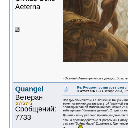
Aeterna
«Осенний Ангел прячется в дождях. В листве
Quangel
Re: Русское против советского
«
Ответ #26 :
24 Октября 2023, 02:
Ветеран
Вот думаю,может мы с Феней не так уж и в
тоже постоянно доставали этой "лакуной в
Сообщений:
эволюцию вашей маленькой планетки,в 2К г
тебе пришли "большие деньги". Отдай их на
7733
Деньги к нему реально пришли,он даже пыта
это на противодействие "Программы Самоу
самаая "Война Мары" Ефремова. Где челове