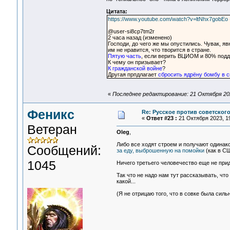
Цитата:
https://www.youtube.com/watch?v=ltNhx7gobEo
@user-si8cp7tm2r
2 часа назад (изменено)
Господи, до чего же мы опустились. Чувак, яв
им не нравится, что творится в стране.
Пятую часть
, если верить ВЦИОМ и 80% подде
К чему он призывает?
К гражданской войне
?
Другая прпдлагает
сбросить ядрёну бомбу в с
«
Последнее редактирование: 21 Октября 202
Феникс
Re: Русское против советског
«
Ответ #23 :
21 Октября 2023, 19
Ветеран
Oleg
,
Либо все ходят строем и получают одинако
Сообщений:
за еду, выброшенную на помойки
(как в СШ
1045
Ничего третьего человечество еще не прид
Так что не надо нам тут рассказывать, что
какой...
(Я не отрицаю того, что в совке была силь