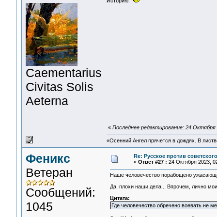
Историю.
Сaementarius
Civitas Solis
Aeterna
«
Последнее редактирование: 24 Октября 2
«Осенний Ангел прячется в дождях. В листве
Феникс
Re: Русское против советског
«
Ответ #27 :
24 Октября 2023, 02
Ветеран
Наше человечество порабощено ужасающей 
Да, плохи наши дела... Впрочем, лично мои
Сообщений:
Цитата:
1045
Где человечество обречено воевать не ме