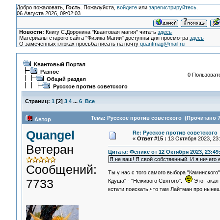
Добро пожаловать,
Гость
. Пожалуйста,
войдите
или
зарегистрируйтесь
.
06 Августа 2026, 09:02:03
Новости:
Книгу С.Доронина "Квантовая магия" читать
здесь
Материалы старого сайта "Физика Магии" доступны для просмотра
здесь
О замеченных глюках просьба писать на почту
quantmag@mail.ru
Квантовый Портал
Разное
0 Пользовате
Общий раздел
Русское против советского
Страниц:
1
[
2
]
3
4
...
6
Все
Тема: Русское против советского (Прочитано 7
Автор
Quangel
Re: Русское против советского
«
Ответ #15 :
13 Октября 2023, 23:
Ветеран
Цитата: Феникс от 12 Октября 2023, 23:49
Я не ваш! Я свой собственный. И я ничего е
Сообщений:
Ты у нас с того самого выбора "Каминского
7733
Кдуша" - "Неживого Святого".
Это такая
кстати поискать,что там Лайтман про ныне