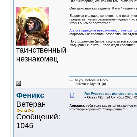
Это "Инферно", или как его там, было изна
Оно дано нам как задание. К его / нашему
Ефремов молодец, конечно, но с практиче
предлагает некий религиозный идеал, - но
чтобы он смог состояться...
А это в принципе невозможно, с учетом п
формальные правила, позволяющие отдели
Но у Ефремова (шире: социалистов вообще)
люди равны". Читай - "все люди хорошие". 
таинственный
незнакомец
— Do you believe in God?
— I believe in Myself. (c)
Феникс
Re: Русское против советског
«
Ответ #28 :
24 Октября 2023, 02
Ветеран
Ариадна
, тебя тоже касается сказанное 
что "люди хорошие" / "люди равны".
Сообщений:
1045