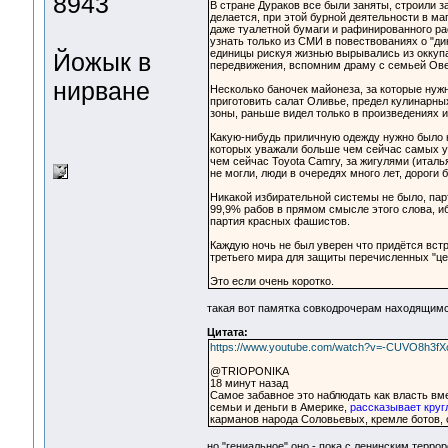
8943
В стране Дураков все были заняты, строили з
делается, при этой бурной деятельности в ма
даже туалетной бумаги и рафинированного ра
узнать только из СМИ в повествованиях о "ди
единицы рискуя жизнью вырывались из оккупа
Йожык в
передвижения, вспомним драму с семьей Ов
нирване
Несколько баночек майонеза, за которые нуж
приготовить салат Оливье, предел кулинарны
зоны, раньше видел только в произведениях и
Какую-нибудь приличную одежду нужно было не
которых уважали больше чем сейчас самых у
чем сейчас Toyota Camry, за жигулями (италь
не могли, люди в очередях много лет, дороги
Никакой избирательной системы не было, пар
99,9% рабов в прямом смысле этого слова, и
партия красных фашистов.
Каждую ночь не был уверен что придётся вст
третьего мира для защиты перечисленных "це
Это если очень коротко.
такая вот памятка совкодрочерам находящимс
Цитата:
https://www.youtube.com/watch?v=-CUVO8h3fX
@TRIOPONIKA
18 минут назад
Самое забавное это наблюдать как власть в
семьи и деньги в Америке,
рассказывает круг
карманов народа Соловьевых, кремле ботов, с
но "гениальное" оно - пока с ленинским терр