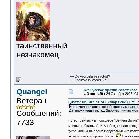
таинственный
незнакомец
— Do you believe in God?
— I believe in Myself. (c)
Quangel
Re: Русское против советского
«
Ответ #29 :
24 Октября 2023, 03:
Ветеран
Цитата: Феникс от 24 Октября 2023, 02:51
Наше человечество порабощено ужасающей г
Да, плохи наши дела... Впрочем, лично мои 
Сообщений:
7733
Ну вот сейчас - в Ноосфере "Вечная Война
мокша на болотах". И Арабов,заявляющих,чт
"угро-мокша на своих Иерусалимских болот
экономический кризис и все.
Хотя казал