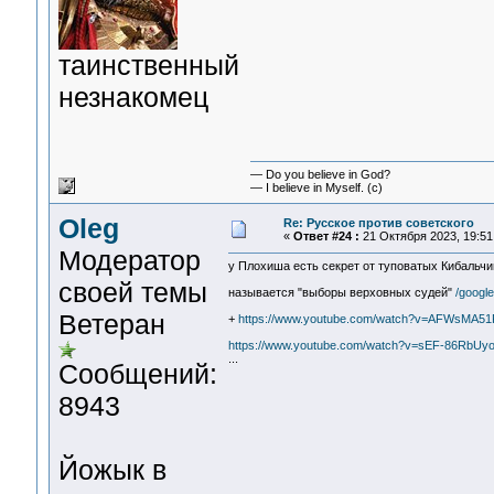
таинственный
незнакомец
— Do you believe in God?
— I believe in Myself. (c)
Oleg
Re: Русское против советского
«
Ответ #24 :
21 Октября 2023, 19:51
Модератор
у Плохиша есть секрет от туповатых Кибальч
своей темы
называется "выборы верховных судей"
/google
Ветеран
+
https://www.youtube.com/watch?v=AFWsMA51
https://www.youtube.com/watch?v=sEF-86RbUy
...
Сообщений:
8943
Йожык в