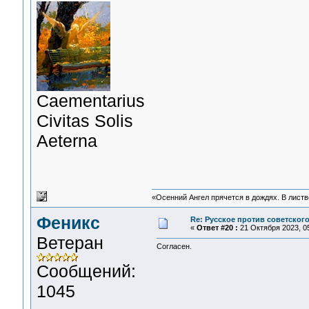
Сaementarius
Civitas Solis
Aeterna
«Осенний Ангел прячется в дождях. В листве
Феникс
Re: Русское против советског
«
Ответ #20 :
21 Октября 2023, 05
Ветеран
Согласен.
Сообщений:
1045