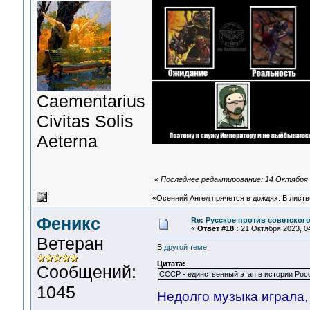
Сaementarius
Civitas Solis
Aeterna
«
Последнее редактирование: 14 Октября 2
«Осенний Ангел прячется в дождях. В листве
Феникс
Re: Русское против советског
«
Ответ #18 :
21 Октября 2023, 04
Ветеран
В
другой теме
:
Цитата:
Сообщений:
СССР - единственный этап в истории Росс
1045
Недолго музыка играла,