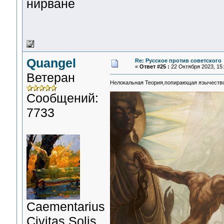
нирване
Quangel
Re: Русское против советского
«
Ответ #25 :
22 Октября 2023, 15:
Ветеран
Нелокальная Теория,попирающая язычеств
Сообщений:
7733
Сaementarius
Civitas Solis