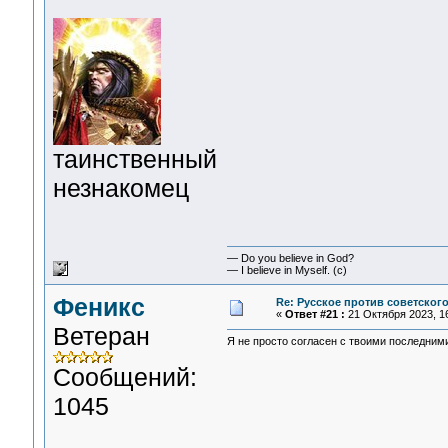
таинственный
незнакомец
— Do you believe in God?
— I believe in Myself. (c)
Феникс
Re: Русское против советског
«
Ответ #21 :
21 Октября 2023, 16
Ветеран
Я не просто согласен с твоими последними
Сообщений:
1045