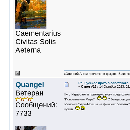
Сaementarius
Civitas Solis
Aeterna
«Осенний Ангел прячется в дождях. В листве
Quangel
Re: Русское против советского
«
Ответ #16 :
14 Октября 2023, 02:
Ветеран
Ну с Израилем я примерно могу предположи
"Исправления Мира".
С бандеровцами
Сообщений:
оболочка "Угро-Мокшы на финских болотах
нужна.
7733