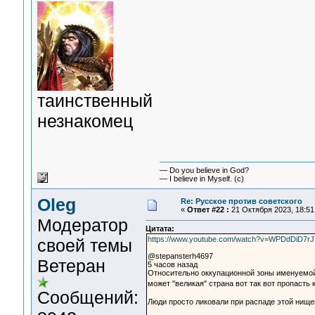
таинственный
незнакомец
— Do you believe in God?
— I believe in Myself. (c)
Oleg
Re: Русское против советского
«
Ответ #22 :
21 Октября 2023, 18:51
Модератор
Цитата:
https://www.youtube.com/watch?v=WPDdDiD7rJ
своей темы
@stepansterh4697
Ветеран
5 часов назад
Относительно оккупационной зоны именуемо
может "великая" страна вот так вот пропасть
Сообщений:
Люди просто ликовали при распаде этой нищей