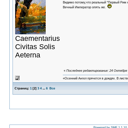
Видимо потому,что реальный "Первый Рим н
Вечный Император опять же.
Сaementarius
Civitas Solis
Aeterna
«
Последнее редактирование: 24 Октября 2
«Осенний Ангел прячется в дождях. В листве
Страниц:
1
[
2
]
3
4
...
6
Все
Powered by SMF 1.1.10