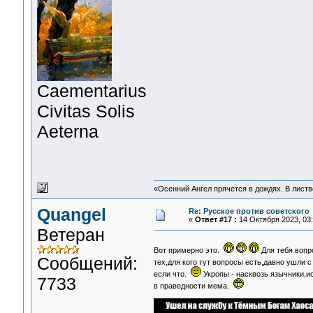
Сaementarius
Civitas Solis
Aeterna
«Осенний Ангел прячется в дождях. В листве
Quangel
Re: Русское против советского
«
Ответ #17 :
14 Октября 2023, 03:
Ветеран
Вот примерно это.
Для тебя вопр
Сообщений:
тех,для кого тут вопросы есть,давно ушли
если что.
Укропы - насквозь язычники,
7733
в праведности мема.