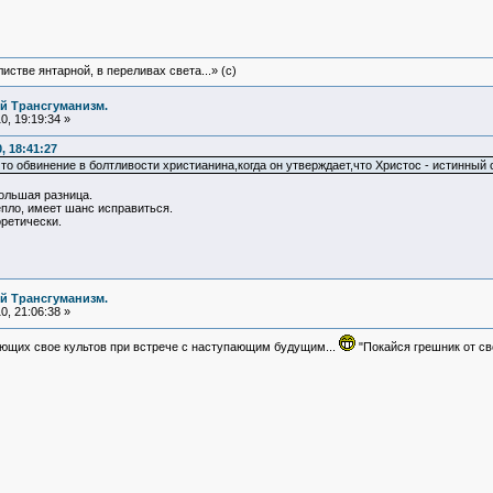
истве янтарной, в переливах света...» (c)
й Трансгуманизм.
, 19:19:34 »
, 18:41:27
что обвинение в болтливости христианина,когда он утверждает,что Христос - истинный 
ольшая разница.
епло, имеет шанс исправиться.
оретически.
й Трансгуманизм.
, 21:06:38 »
ющих свое культов при встрече с наступающим будущим...
"Покайся грешник от св