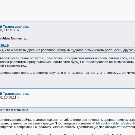
й Трансгуманизм.
, 11:12:38 »
ы
Urbis Numen
`у...
:39:19
ры, что и расчеты древних раввинов, которым "удалось" вычислить рост Бога и другие
ероятность такая остается... тем более, что практика имеет в своем багаже сбои, св
слова рассчетом предельной мощности этих бурь, т.е. гарантировали не-возможность
кой вероятности...
ациональное зерно... во всяком случае я оч стараюсь так поступать, потому... и в чужи
й Трансгуманизм.
, 18:50:11 »
? Что б я так жил.
 постмодерн,сейчас в агонии находятся абсолютно все течения модерна - системы,
 трансгуманистов по этому поводу "Постмодерн со знаком +"
http://vkontakte.ru/video
тоящести" в современных реалиях. Любые системы,заявляющие,что обладают "настоя