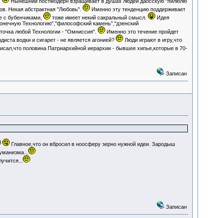
.
Нынешний постмодерн взращивает в душах людей даосскую "пилюлю
ов. Некая абстрактная "Любовь".
Именно эту тенденцию поддерживает
е с бубенчиками,
тоже имеет некий сакральный смысл.
Идея
Конечную Технологию","философский камень","дзенский
точка любой Технологии - "Омниссия".
Именно это течение пройдет
иста водки и сигарет - не является агонией?
Люди играют в игру,что
писал,что половина Патриархийной иерархии - бывшее хипье,которые в 70-
Записан
Главное,что он вбросил в ноосферу зерно нужной идеи. Зародыш
уманизма...
учится...
Записан