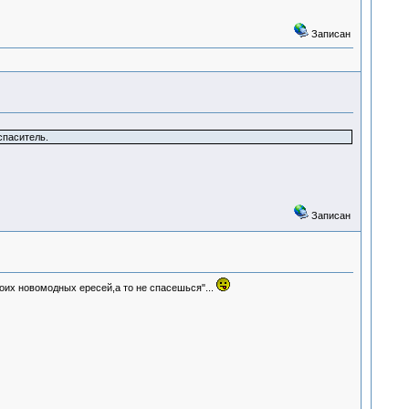
Записан
спаситель.
Записан
оих новомодных ересей,а то не спасешься"...