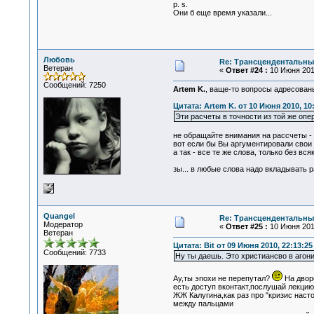
p. s.
Они б еще время указали...
Любовь
Re: Трансцендентальны
Ветеран
«
Ответ #24 :
10 Июня 2010
Сообщений: 7250
Artem K.
, ваще-то вопросы адресован
Цитата: Artem K. от 10 Июня 2010, 10
Эти расчеты в точности из той же опе
не обращайте внимания на рассчеты - в
вот если бы Вы аргументировали свои 
а так - все те же слова, только без вся
зы... в любые слова надо вкладывать р
Quangel
Re: Трансцендентальны
Модератор
«
Ответ #25 :
10 Июня 2010
Ветеран
Цитата: Bit от 09 Июня 2010, 22:13:25
Сообщений: 7733
Ну ты даешь. Это христиансво в агонии
Ау,ты эпохи не перепутал?
На дворе
есть доступ вконтакт,послушай лекцию
ЖЖ Калугина,как раз про "кризис нас
между пальцами