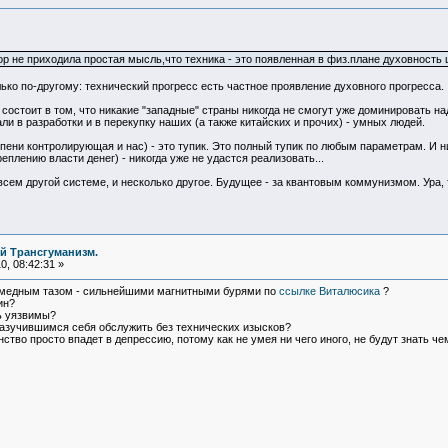
р не приходила простая мысль,что техника - это появленная в физ.плане духовность ц
лько по-другому: технический прогресс есть частное проявление духовного прогресса.
состоит в том, что никакие "западные" страны никогда не смогут уже доминировать на
и в разработки и в перекупку наших (а также китайских и прочих) - умных людей.
пени контролирующая и нас) - это тупик. Это полный тупик по любым параметрам. И ни
реплению власти денег) - никогда уже не удастся реализовать...
сем другой системе, и несколько другое. Будущее - за квантовым коммунизмом. Ура,
й Трансгуманизм.
, 08:42:31 »
я медным тазом - сильнейшими магнитными бурями по
ссылке Виталюсика
?
ин?
ь уязвимы?
азучившимся себя обслужить без технических изысков?
тво просто впадет в депрессию, потому как не умея ни чего иного, не будут знать чем