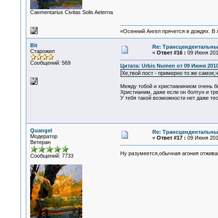
Сaementarius Civitas Solis Aeterna
«Осенний Ангел прячется в дождях. В л
Bit
Re: Трансцендентальны
Старожил
«
Ответ #16 :
09 Июня 2010
Сообщений: 569
Цитата: Urbis Numen от 09 Июня 2010
Хе,твой пост - примерно то же самое,
Между тобой и христианиниом очень б
Христианим, даже если он болтун и тр
У тебя такой возможности нет даже те
Quangel
Re: Трансцендентальны
Модератор
«
Ответ #17 :
09 Июня 2010
Ветеран
Ну разумеется,обычная агония отжива
Сообщений: 7733