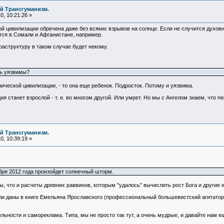
й Трансгуманизм.
, 10:21:26 »
й цивилизации обречена даже без всяких взрывов на солнце. Если не случится духовн
ется в Сомали и Афганистане, например.
аструктуру в таком случае будет некому.
ль уязвимы?
ической цивилизации, - то она еще ребенок. Подросток. Потому и уязвима.
ия станет взрослой - т. е. во многом другой. Или умрет. Но мы с Ангелом знаем, что 
й Трансгуманизм.
, 10:39:19 »
ря 2012 года произойдет солнечный шторм.
ры, что и расчеты древних раввинов, которым "удалось" вычислить рост Бога и другие
и даны в книге Емельяна Ярославского (профессиональный большевистский агитатор пр
льности и самореклама. Типа, мы не просто так тут, а очень мудрые, и давайте нам 