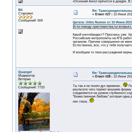
«Осенний Ангел прячется в дождях. В л
Bit
Re: Трансцендентальны
Старожил
«
Ответ #27 :
10 Июня 2010
Сообщений: 569
Цитата: Urbis Numen от 10 Июня 2010
А по поводу христианства,ты всерьез
Какой контобандист? Проснись уже. Хр
Российские метрополиты на КГБ работа
организм. Причем совершенно не имея 
Естественно, все, что у тебя получает
И вообщем то твои рассуждения верны,
Quangel
Re: Трансцендентальны
Модератор
«
Ответ #28 :
10 Июня 2010
Ветеран
Ты так и не понял дух времени...
По
Сообщений: 7733
реультате чего теряют вешнюю форму
соединяются на уровне глубинного со
"Божественная Любовь",которая одна д
них глаза...