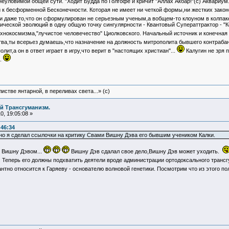
еуловимой общей сути. "Ходит Будда по Голгофе и кричит "Аллах Акбар!"(с) Аквариум
 к бесформенной Бесконечности. Которая не имеет ни четкой формы,ни жестких закон
и даже то,что он сформулирован не серьезным ученым,а вобщем-то клоуном в колпак
ической эволюций в одну общую точку сингулярности - Квантовый Суператтрактор - "
хнокосмизма,"лучистое человечество" Циолковского. Начальный источник и конечная 
тва,ты всерьез думаешь,что назначение на должность митрополита бывшего контрабанд
лит,а он в ответ играет в игру,что верит в "настоящих христиан"...
Калугин не зря 
.
истве янтарной, в переливах света...» (c)
й Трансгуманизм.
, 19:05:08 »
:46:34
 но я сделал ссылочки на критику Свами Вишну Дэва его бывшим учеником Калки.
м Вишну Дэвом...
Вишну Дэв сдалал свое дело,Вишну Дэв может уходить.
 Теперь его должны подхватить деятели вроде администрации ортодоксального трансг
тно относится к Гаряеву - основателю волновой генетики. Посмотрим что из этого пол