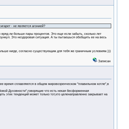
игарет - не является агонией?
 вряд ли больше пары процентов. Это еще если забыть, сколько лет
урункул. Это нездоровая ситуация. А ты пытаешься обобщить ее на весь
 больше нигде, согласно существующим для тебя же граничным условиям.)))
Записан
ее время сплавляются в общем мировозренческом "плавильном котле",в
"Новой Духовности",говорящие что есть некая бесформенная
еть этих тенденций может только тот,кто целенаправленно закрывает на