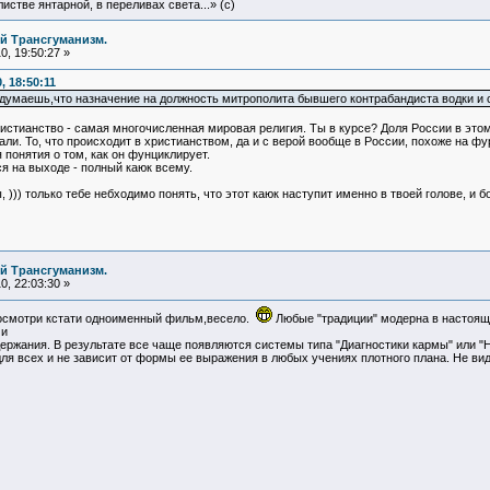
истве янтарной, в переливах света...» (c)
й Трансгуманизм.
, 19:50:27 »
, 18:50:11
 думаешь,что назначение на должность митрополита бывшего контрабандиста водки и с
истианство - самая многочисленная мировая религия. Ты в курсе? Доля России в этом
ли. То, что происходит в христианством, да и с верой вообще в России, похоже на ф
понятия о том, как он фунциклирует.
ся на выходе - полный каюк всему.
 ))) только тебе небходимо понять, что этот каюк наступит именно в твоей голове, и
й Трансгуманизм.
, 22:03:30 »
смотри кстати одноименный фильм,весело.
Любые "традиции" модерна в настоящ
 и
держания. В результате все чаще появляются системы типа "Диагностики кармы" или 
ля всех и не зависит от формы ее выражения в любых учениях плотного плана. Не вид