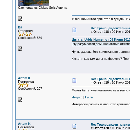
Сaementarius Civitas Solis Aeterna
«Осенний Ангел прячется в дождях. В л
Bit
Re: Трансцендентальны
Старожил
«
Ответ #18 :
09 Июня 2010
Сообщений: 569
Цитата: Urbis Numen от 09 Июня 2010
Ну разумеется,обычная агония отжив
Ну ты даешь. Это христиансво в агонии
К стати, как там дела на форуме? По
Artem K.
Re: Трансцендентальны
Постоялец
«
Ответ #19 :
10 Июня 2010
Сообщений: 207
Может быть, уже немножко не в тему, 
Яндекс
|
Гугль
Интересен размах и масштаб критичес
Artem K.
Re: Трансцендентальны
Постоялец
«
Ответ #20 :
10 Июня 2010