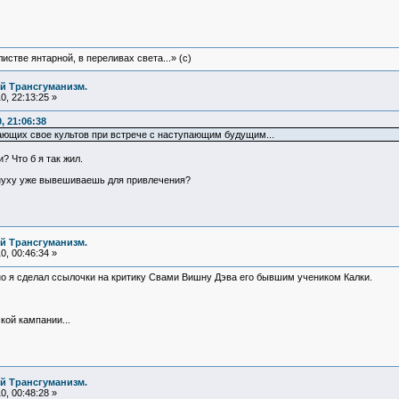
истве янтарной, в переливах света...» (c)
й Трансгуманизм.
, 22:13:25 »
, 21:06:38
ающих свое культов при встрече с наступающим будущим...
? Что б я так жил.
рнуху уже вывешиваешь для привлечения?
й Трансгуманизм.
, 00:46:34 »
но я сделал ссылочки на критику Свами Вишну Дэва его бывшим учеником Калки.
кой кампании...
й Трансгуманизм.
, 00:48:28 »