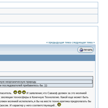
« предыдущая тема
следующая тема »
ную неорганическую природу.
и последователей прибавилось бы. )))
 спаситель.
И заявление,что Саваоф должен за это молнией
ой эволюции техносферы в Конечную Технологию. Какой еще может быть
олжен молнией испепелить,я бы на месте техно-еретика предполагать бы
аосом. И характер у него соответствующий...