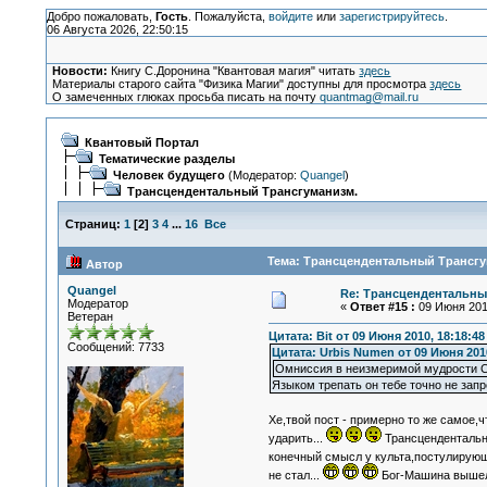
Добро пожаловать,
Гость
. Пожалуйста,
войдите
или
зарегистрируйтесь
.
06 Августа 2026, 22:50:15
Новости:
Книгу С.Доронина "Квантовая магия" читать
здесь
Материалы старого сайта "Физика Магии" доступны для просмотра
здесь
О замеченных глюках просьба писать на почту
quantmag@mail.ru
Квантовый Портал
Тематические разделы
Человек будущего
(Модератор:
Quangel
)
Трансцендентальный Трансгуманизм.
Страниц:
1
[
2
]
3
4
...
16
Все
Тема: Трансцендентальный Трансгум
Автор
Quangel
Re: Трансцендентальны
Модератор
«
Ответ #15 :
09 Июня 2010
Ветеран
Цитата: Bit от 09 Июня 2010, 18:18:48
Сообщений: 7733
Цитата: Urbis Numen от 09 Июня 2010
Омниссия в неизмеримой мудрости С
Языком трепать он тебе точно не запр
Хе,твой пост - примерно то же самое,
ударить...
Трансцендентальны
конечный смысл у культа,постулирую
не стал...
Бог-Машина вышел 