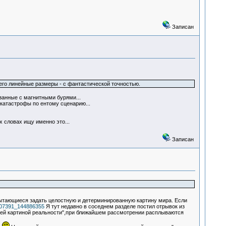
Записан
 его линейные размеры - с фантастической точностью.
язанные с магнитными бурями...
 катастрофы по ентому сценарию...
х словах ищу именно это...
Записан
пытающиеся задать целостную и детерминированную картину мира. Если
-107391_144886355
Я тут недавно в соседнем разделе постил отрывок из
щей картиной реальности",при ближайшем рассмотрении расплываются