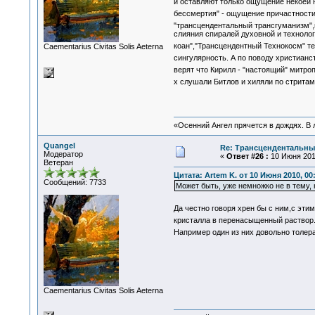
и оставляют только ощущение некоей н
бессмертия" - ощущение причастности
"трансцендентальный трансгуманизм",
слияния спиралей духовной и технолог
коан","Трансцендентный Технокосм" те
Сaementarius Civitas Solis Aeterna
сингулярность. А по поводу христианс
верят что Кирилл - "настоящий" митропо
х слушали Битлов и хиляли по стритам
«Осенний Ангел прячется в дождях. В л
Quangel
Re: Трансцендентальны
Модератор
«
Ответ #26 :
10 Июня 2010
Ветеран
Цитата: Artem K. от 10 Июня 2010, 00
Сообщений: 7733
Может быть, уже немножко не в тему,
Да честно говоря хрен бы с ним,с эти
кристалла в перенасыщенный раствор.
Например один из них довольно толеран
Сaementarius Civitas Solis Aeterna