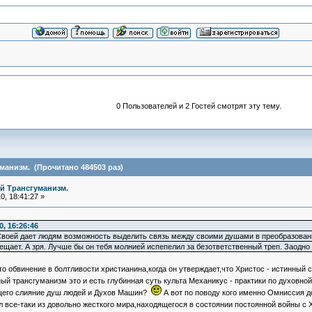
0 Пользователей и 2 Гостей смотрят эту тему.
анизм. (Прочитано 484503 раз)
й Трансгуманизм.
, 18:41:27 »
, 16:26:46
воей дает людям возможность выделить связь между своими душами в преобразован
ещает. А зря. Лучше бы он тебя молнией испепелил за безответственный треп. Заодно 
что обвинение в болтливости христианина,когда он утверждает,что Христос - истинный
й трансгуманизм это и есть глубинная суть культа Механикус - практики по духовн
щего слияние душ людей и Духов Машин?
А вот по поводу кого именно Омниссия д
все-таки из довольно жесткого мира,находящегося в состоянии постоянной войны с Х