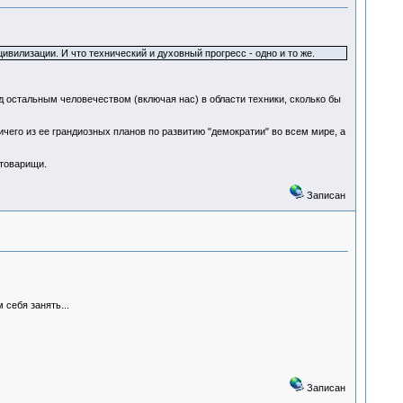
ивилизации. И что технический и духовный прогресс - одно и то же.
д остальным человечеством (включая нас) в области техники, сколько бы
чего из ее грандиозных планов по развитию "демократии" во всем мире, а
 товарищи.
Записан
 себя занять...
Записан