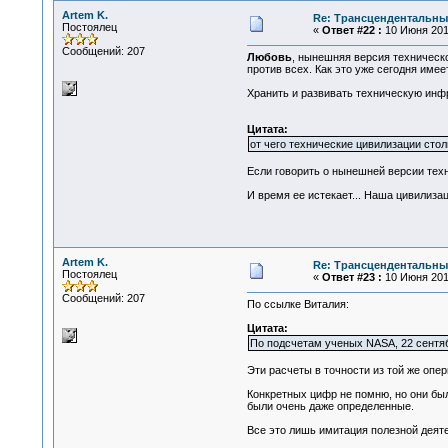
Artem K.
Re: Трансцендентальны
Постоялец
«
Ответ #22 :
10 Июня 2010
Сообщений: 207
Любовь
, нынешняя версия техническо
против всех. Как это уже сегодня име
Хранить и развивать техническую инфр
Цитата:
от чего технические цивилизации сто
Если говорить о нынешней версии техн
И время ее истекает... Наша цивилизац
Artem K.
Re: Трансцендентальны
Постоялец
«
Ответ #23 :
10 Июня 2010
Сообщений: 207
По ссылке Виталия:
Цитата:
По подсчетам ученых NASA, 22 сентяб
Эти расчеты в точности из той же опе
Конкретных цифр не помню, но они был
были очень даже определенные.
Все это лишь имитация полезной деяте