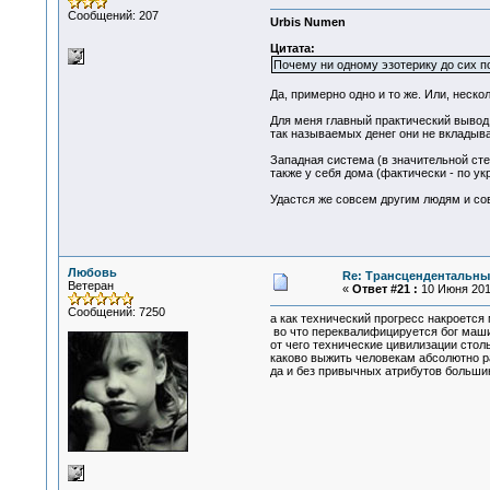
Сообщений: 207
Urbis Numen
Цитата:
Почему ни одному эзотерику до сих по
Да, примерно одно и то же. Или, неско
Для меня главный практический вывод 
так называемых денег они не вкладывал
Западная система (в значительной сте
также у себя дома (фактически - по ук
Удастся же совсем другим людям и сов
Любовь
Re: Трансцендентальны
Ветеран
«
Ответ #21 :
10 Июня 2010
Сообщений: 7250
а как технический прогресс накроетс
во что переквалифицируется бог маш
от чего технические цивилизации стол
каково выжить человекам абсолютно р
да и без привычных атрибутов большинс