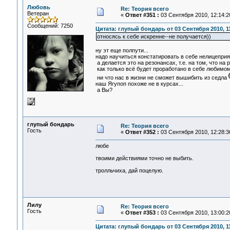
Любовь
Re: Теория всего
Ветеран
«
Ответ #351 :
03 Сентября 2010, 12:14:2
Сообщений: 7250
Цитата: глупый бондарь от 03 Сентября 2010, 1
относясь к себе искренне--не получается))
ну эт еще полпути...
надо научиться констатировать в себе нелицеприя
а делается это на резонансах, т.е. на том, что на 
как только всё будет проработано в себе любимом,
ни что нас в жизни не сможет вышибить из седла
наш Ягупоп похоже не в курсах...
а Вы?
глупый бондарь
Re: Теория всего
Гость
«
Ответ #352 :
03 Сентября 2010, 12:28:3
любе
твоими действиями точно не выбить.
тролльчиха, дай поцелую.
Лилу
Re: Теория всего
Гость
«
Ответ #353 :
03 Сентября 2010, 13:00:2
Цитата: глупый бондарь от 03 Сентября 2010, 1