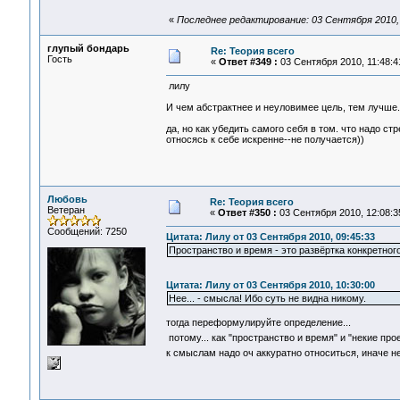
«
Последнее редактирование: 03 Сентября 2010, 
глупый бондарь
Re: Теория всего
Гость
«
Ответ #349 :
03 Сентября 2010, 11:48:4
лилу
И чем абстрактнее и неуловимее цель, тем лучше.
да, но как убедить самого себя в том. что надо с
относясь к себе искренне--не получается))
Любовь
Re: Теория всего
Ветеран
«
Ответ #350 :
03 Сентября 2010, 12:08:3
Сообщений: 7250
Цитата: Лилу от 03 Сентября 2010, 09:45:33
Пространство и время - это развёртка конкретног
Цитата: Лилу от 03 Сентября 2010, 10:30:00
Нее... - смысла! Ибо суть не видна никому.
тогда переформулируйте определение...
потому... как "пространство и время" и "некие пр
к смыслам надо оч аккуратно относиться, иначе н