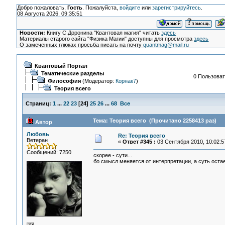
Добро пожаловать,
Гость
. Пожалуйста,
войдите
или
зарегистрируйтесь
.
08 Августа 2026, 09:35:51
Новости:
Книгу С.Доронина "Квантовая магия" читать
здесь
Материалы старого сайта "Физика Магии" доступны для просмотра
здесь
О замеченных глюках просьба писать на почту
quantmag@mail.ru
Квантовый Портал
Тематические разделы
0 Пользоват
Философия
(Модератор:
Корнак7
)
Теория всего
Страниц:
1
...
22
23
[
24
]
25
26
...
68
Все
Тема: Теория всего (Прочитано 2258413 раз)
Автор
Любовь
Re: Теория всего
Ветеран
«
Ответ #345 :
03 Сентября 2010, 10:02:5
Сообщений: 7250
скорее - сути...
бо смысл меняется от интерпретации, а суть остае