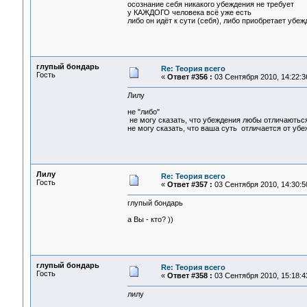
осознание себя никакого убеждения не требует
у КАЖДОГО человека всё уже есть
либо он идёт к сути (себя), либо приобретает убеж
глупый бондарь
Re: Теория всего
Гость
«
Ответ #356 :
03 Сентября 2010, 14:22:3
Лилу
не "либо"
не могу сказать, что убеждения любы отличаються
не могу сказать, что ваша суть отличается от убе
Лилу
Re: Теория всего
Гость
«
Ответ #357 :
03 Сентября 2010, 14:30:5
глупый бондарь
а Вы - кто? ))
глупый бондарь
Re: Теория всего
Гость
«
Ответ #358 :
03 Сентября 2010, 15:18:4
лилу