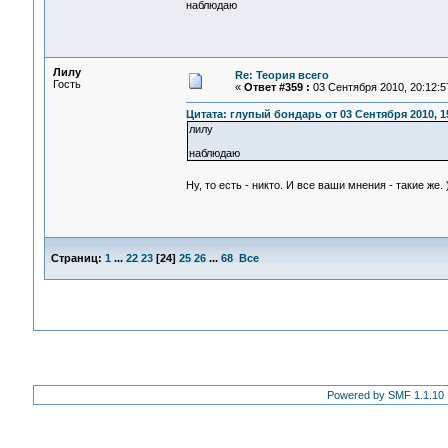
наблюдаю
Лилу
Re: Теория всего
Гость
«
Ответ #359 :
03 Сентября 2010, 20:12:5
Цитата: глупый бондарь от 03 Сентября 2010, 1
лилу
наблюдаю
Ну, то есть - никто. И все ваши мнения - такие же. 
Страниц:
1
...
22
23
[
24
]
25
26
...
68
Все
Powered by SMF 1.1.10