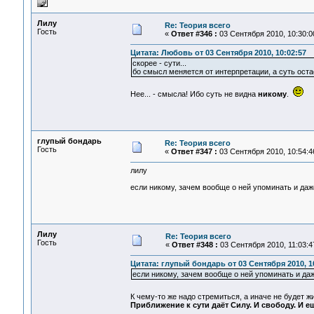
Лилу
Re: Теория всего
Гость
«
Ответ #346 :
03 Сентября 2010, 10:30:0
Цитата: Любовь от 03 Сентября 2010, 10:02:57
скорее - сути...
бо смысл меняется от интерпретации, а суть остае
Нее... - смысла! Ибо суть не видна
никому
.
глупый бондарь
Re: Теория всего
Гость
«
Ответ #347 :
03 Сентября 2010, 10:54:4
лилу
если никому, зачем вообще о ней упоминать и да
Лилу
Re: Теория всего
Гость
«
Ответ #348 :
03 Сентября 2010, 11:03:4
Цитата: глупый бондарь от 03 Сентября 2010, 1
если никому, зачем вообще о ней упоминать и да
К чему-то же надо стремиться, а иначе не будет 
Приближение к сути даёт Силу. И свободу. И ещ