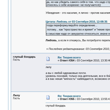
да, но как убедить самого себя в том. что надо 
относясь к себе искренне--не получается))
Убеждения - это насилие, я лично - против насилия
Цитата: Любовь от 03 Сентября 2010, 12:08:35
тогда переформулируйте определение...
потому... как "пространство и время" и "некие пр
к смыслам надо оч аккуратно относиться, иначе н
Любовь
, а если я откажусь, Вы потребуете пере
«
Последнее редактирование: 03 Сентября 2010, 
глупый бондарь
Re: Теория всего
Гость
«
Ответ #354 :
03 Сентября 2010, 13:30:4
лилу
а вы с любой одинаковые почти.
уровень похожий, только она деятельная, все в бой
а в вас некая "мягкость" наблюдается, возможно о
Лилу
Re: Теория всего
Гость
«
Ответ #355 :
03 Сентября 2010, 13:55:4
глупый бондарь