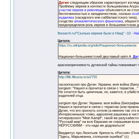
Дугин
следующим образом характеризует взгляды
Проблему евреев в контексте большевизма Агурс
участие евреев в революции
объясняется не стол
беспочвенностью и западничеством, сколько
особ
иудаизма
(хасидского или саббатаистского типа)
сходство
апокалиптического фанатизма
, общност
предопределили роль евреев в большевистском д
fbsearch.ru/"Сколько евреев было в Нквд" ~10
- На
Цитата:
https://ru.wikipedia.org/wiki/Национал-большевизм
Национал-большевистский двуглавый орёл А.
Дуг
краснокоричневость дугинской тайны пованивает
Цитата:
http://flib.flibusta.is/a/2755
racoonracoon про Дугин: Украина: моя война (Биог
sergium: "Нашел и прочитал в связи с терактом..."
Не хочется быть циничным, но, кажется, в убийст
издателей отца.
sergium про Дугин: Украина: моя война (Биографии
Нашел и прочитал в связи с терактом (или провокац
Дугин, что его грохнуть хотели (а именно так это 
Интересненькое чтиво, идеология рашизма в чист
гитлеровского "Mein Kampf", такой же разухабист
"Русский мир" на всю Евразию не спрашивая всех
НЕРУССКИМИ - это надо же додуматься!
Вердиктус про Леонтьев: Крепость «Россия» (Полит
"Здесь, Марьиванна, сплошная ошибка!" (с)