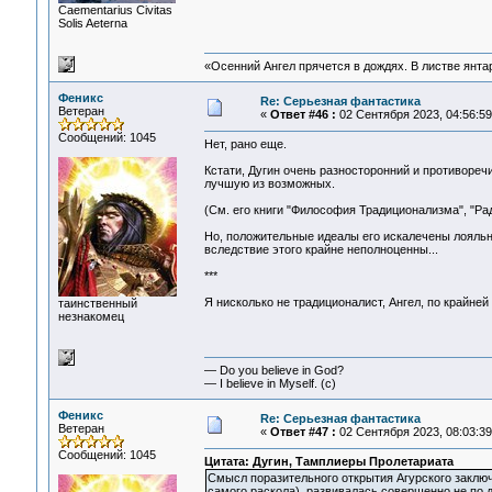
Сaementarius Civitas
Solis Aeterna
«Осенний Ангел прячется в дождях. В листве янтарн
Феникс
Re: Серьезная фантастика
Ветеран
«
Ответ #46 :
02 Сентября 2023, 04:56:59
Сообщений: 1045
Нет, рано еще.
Кстати, Дугин очень разносторонний и противореч
лучшую из возможных.
(См. его книги "Философия Традиционализма", "Рад
Но, положительные идеалы его искалечены лояльн
вследствие этого крайне неполноценны...
***
Я нисколько не традиционалист, Ангел, по крайне
таинственный
незнакомец
— Do you believe in God?
— I believe in Myself. (c)
Феникс
Re: Серьезная фантастика
Ветеран
«
Ответ #47 :
02 Сентября 2023, 08:03:39
Сообщений: 1045
Цитата: Дугин, Тамплиеры Пролетариата
Смысл поразительного открытия Агурского заключа
самого раскола), развивалась совершенно не по д