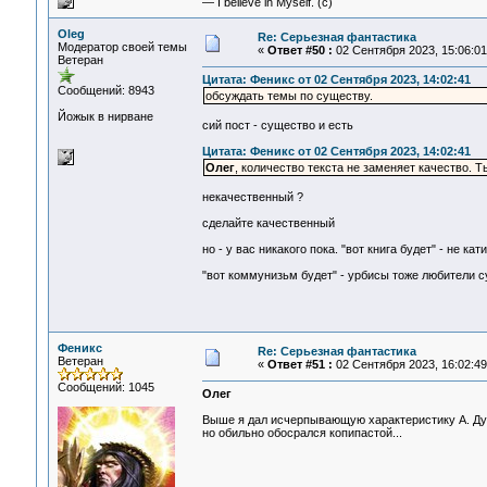
— I believe in Myself. (c)
Oleg
Re: Серьезная фантастика
Модератор своей темы
«
Ответ #50 :
02 Сентября 2023, 15:06:01
Ветеран
Цитата: Феникс от 02 Сентября 2023, 14:02:41
Сообщений: 8943
обсуждать темы по существу.
Йожык в нирване
сий пост - существо и есть
Цитата: Феникс от 02 Сентября 2023, 14:02:41
Олег
, количество текста не заменяет качество. 
некачественный ?
сделайте качественный
но - у вас никакого пока. "вот книга будет" - не кати
"вот коммунизьм будет" - урбисы тоже любители сул
Феникс
Re: Серьезная фантастика
Ветеран
«
Ответ #51 :
02 Сентября 2023, 16:02:49
Сообщений: 1045
Олег
Выше я дал исчерпывающую характеристику А. Дугин
но обильно обосрался копипастой...