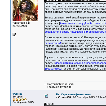
Вера в то, что хочешь и можешь сказать последне
своих идеалов, вера в силу своей любви и жажды 
они и принесут всю ту пользу человечеству, кото
своей, которую предназначено им самой природой
Только сильная такой верой нация и имеет право 
все призраки и чудовища и что он победит всё и 
таинственный
и нищеты». [
Автор имеет в виду Дон Кихота и те о
незнакомец
верить один Дон Кихот, и что совсем не таковы за
такие же Дон Кихоты, что у вас самих есть такая 
обращается к своим традиционным оппонентам, 
В самом деле, чему вы верите? Вы верите (да и я 
сознания, естественные преграды и предрассудки
религиозных!
] и что только тогда народы заживут
господа, что может быть выше и святее этой веры 
например, народа в Европе, где личности наций чр
нибудь еще умозрительного только сознания, поло
А у вас, господа, то есть не то что у вас, а у на
верят и сознательно и просто, и в интеллигентно
верить. [
Здесь натяжка: официальное "православие
«общечеловеки» из всей интеллигенции русской, 
1990-х годов.
] Так вот нет же: славянофилы-то и 
— Do you believe in God?
— I believe in Myself. (c)
Феникс
Re: Серьезная фантастика
Ветеран
«
Ответ #58 :
05 Сентября 2023, 13:14:43
Сообщений: 1045
Цитата: