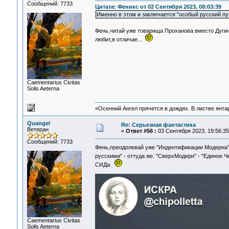
Сообщений: 7733
Цитата: Феникс от 02 Сентября 2023, 08:03:39
Именно в этом и заключается "особый русский путь
Фень,читай уже товарища Проханова вместо Дугин
любит,в отличае...
Сaementarius Civitas
Solis Aeterna
«Осенний Ангел прячется в дождях. В листве янтарн
Quangel
Re: Серьезная фантастика
Ветеран
«
Ответ #56 :
03 Сентября 2023, 19:56:35
Сообщений: 7733
Фень,преодолевай уже "Индентификации Модерна"
русскими" - оттуда же. "СверхМодерн" - "Единое 
СИДа.
Сaementarius Civitas
Solis Aeterna