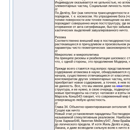
Индивидуум оказывается не цельностью, но агло
элементарных частиц. Социальная личность полн
///
По Делёзу, Бог (как гипотеза трансцендентности 
порядком, т. е. космосом. Но упразднение Бога (
топике поверхности или точнее помещение на м
порождает совершенно иную постструктуру, где ве
оторванное от акта сигнификации, быстро забыва
хаотических выделений завуалированного ничто.
Ризома
Соответственно внешний мир в постмодернистско
растекающихся в причудливом и произвольном ри
параметры чисто геометрических закономерносте
///
Микрополис и микрополитика
На принципе ризомы и реабилитации шизомасс ст
что, с одной стороны, это продолжение Модерна,
Прежде всего ставятся под вопрос представления 
содержание атомизма в науке, обнаруживаются с
начала, существенно отличающиеся от классическ
конгломератом других элементарных частиц, котор
приобретает новое содержание, а точнее, в нем 
не данность. Все, что мы имеем даже на
ква
нтов
структура, и ее нужно, в свою очередь, подвергн
новые претенденты на статус «атомов» и взяты н
Марсель Конш543 говорит, что современный мир б
отвергающую любую целостность.
///
Глава 34. Объектно-ориентированная онтология: 
Сущее как ничто
Новый этап установления парадигмы Постмодерна
называемой спекулятивным реализмом. Наиболее
Грэм Харман546, Квентин Мейясу547, Леви Брайа
до логического предела. И хотя Жиль Делёз и ря
Лакана, и даже возводили сильную волю к ничто 