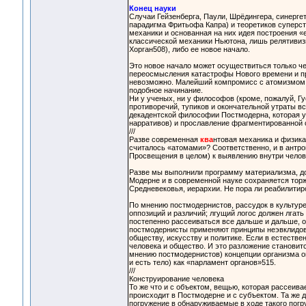
Конец науки
Случаи Гейзенберга, Паули, Шрёдингера, синергет
парадигма Фритьофа Капра) и теоретиков суперст
механики и основанная на них идея построения «е
классической механики Ньютона, лишь релятивизи
Хорган508), либо ее новое начало.
Это новое начало может осуществиться только чер
переосмысления катастрофы Нового времени и пр
невозможно. Малейший компромисс с атомизмом,
подобное начинание.
Ни у ученых, ни у философов (кроме, пожалуй, Гу
противоречий, тупиков и окончательной утраты в
декадентской философии Постмодерна, которая у
нарративов) и прославление фрагментированной
///
Разве современная
ква
нтовая механика и физика
считалось «атомами»? Соответственно, и в антро
Просвещения в целом) к выявлению внутри челове
Разве мы выполнили программу материализма, до
Модерне и в современной науке сохраняется торж
Средневековья, иерархии. Не пора ли реабилити
По мнению постмодернистов, рассудок в культур
оппозиций и различий; лгущий логос должен лгать
постепенно рассеиваться все дальше и дальше, 
постмодернисты применяют принципы неэвклидово
обществу, искусству и политике. Если в естеств
человека и общество. И это разложение становитс
мнению постмодернистов) концепции организма о
и есть тело) как «парламент органов»515.
///
Конструирование человека
То же что и с объектом, вещью, которая рассеив
происходит в Постмодерне и с субъектом. Та же д
погружение в обнаруживаемые в ходе такого пог