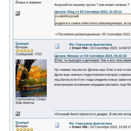
Йожык в нирване
Агурский по вашему грузин ? или может калмык ?
Цитата: Oleg от 02 Сентября 2023, 11:18:12
ru.wiki/Агурский
родился в семье известного революционера, исто
«
Последнее редактирование: 05 Сентября 2023, 
Quangel
Re: Серьезная фантастика
Ветеран
«
Ответ #54 :
03 Сентября 2023, 14:06:57
Сообщений: 7733
Цитата: Феникс от 03 Сентября 2023, 03:22:32
Олег, ты выродок и дегенерат. Как и все твои евр
Ну скажем так,насчет Дугина наш Олег в кои-то в
Дугин еще немного подуспокоился,возраст,гормона
нац.батов,если б его тогда увидели,только завист
вписанными козлиными мордами рисовать еще Ма
Сaementarius Civitas
Solis Aeterna
«Осенний Ангел прячется в дождях. В листве янтарн
Quangel
Re: Серьезная фантастика
Ветеран
«
Ответ #55 :
03 Сентября 2023, 14:59:17