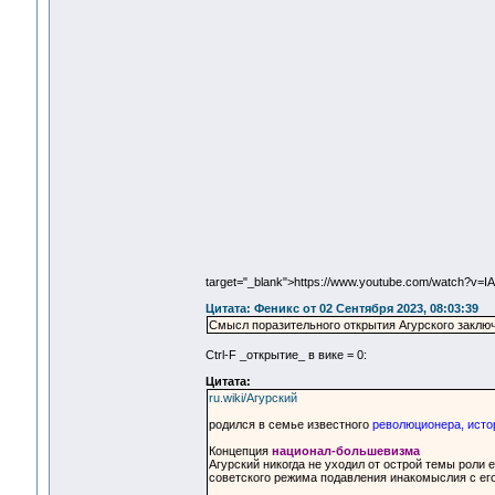
target="_blank">https://www.youtube.com/watch?v=
Цитата: Феникс от 02 Сентября 2023, 08:03:39
Смысл поразительного открытия Агурского заключ
Ctrl-F _открытие_ в вике = 0:
Цитата:
ru.wiki/Агурский
родился в семье известного
революционера, истор
Концепция
национал-большевизма
Агурский никогда не уходил от острой темы роли 
советского режима подавления инакомыслия с его