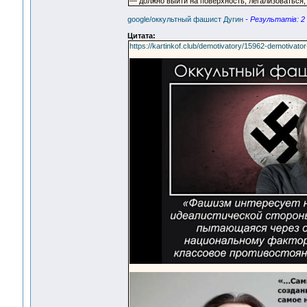
— должно выйти на поверхность, легализоваться, 
google/оккультный фашист Дугин
- Результатiв: 2
Цитата:
https://kartinkof.club/demotivatory/15962-demotivator