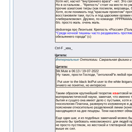
Хотя нет, насчет "внутреннего врага" - нет. Это с
Но в остальном... "Крепость" стоит на месте по у
прочие азиатские тигры (как посмели, мерзавцы,
Хотя, если понимать под "красным проектом" прот
восстановили таки, пусть и под царскими орлами
«либерализмом». Дружно, по команде: УРРРААААА
б/о. просто жаль. очень жаль.
dedserega про Леонтьев: Крепость «Россия» (Полит
"Среди ночной тишины часто раздавались протяж
обезьяннего города" (с)
Ctrl-F _ква_
Цитата:
Интернальные
Онтологии. Сакральная физика и
Цитата:
Mr.Mute в 06:13 / 19-07-2022
Ну таких, прости Господи, "онтологий"в любой п
Put user to the black listPut user to the white listga
нчиего не понятно, но интересно
Таким образом крупнейший теоретик
ква
нтовой м
материалистической науки, замечая, что именно т
бытия и сущего она имеет дело с пустыми, хотя
гносеологию Платона, развернуто изложенную в д
пояснении относительно разделенной линии (конец
находящиеся на дне пещеры. Тени населяют облас
Еще один шаг, и из подобных замечаний можно бы
значило бы требовать невозможного: для людей пр
не просто пустяком, но жестокой и тлетворной л
выше их сил.