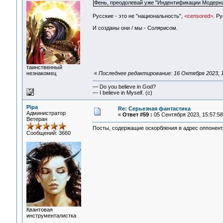
Фень, преодолевай уже "Индентификации Модерна"
Русские - это не "национальность",
<censored>
. Р
И созданы они / мы - Солярисом.
таинственный
незнакомец
«
Последнее редактирование: 16 Октября 2023, 1
— Do you believe in God?
— I believe in Myself. (c)
Pipa
Re: Серьезная фантастика
Администратор
«
Ответ #59 :
05 Сентября 2023, 15:57:58
Ветеран
Посты, содержащие оскорбления в адрес оппонент
Сообщений: 3660
Квантовая
инструменталистка