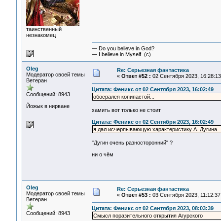
таинственный
незнакомец
— Do you believe in God?
— I believe in Myself. (c)
Oleg
Re: Серьезная фантастика
Модератор своей темы
«
Ответ #52 :
02 Сентября 2023, 16:28:13
Ветеран
Цитата: Феникс от 02 Сентября 2023, 16:02:49
Сообщений: 8943
обосрался копипастой...
Йожык в нирване
хамить вот только не стоит
Цитата: Феникс от 02 Сентября 2023, 16:02:49
я дал исчерпывающую характеристику А. Дугина
"Дугин очень разносторонний" ?
ни о чём
Oleg
Re: Серьезная фантастика
Модератор своей темы
«
Ответ #53 :
03 Сентября 2023, 11:12:37
Ветеран
Цитата: Феникс от 02 Сентября 2023, 08:03:39
Сообщений: 8943
Смысл поразительного открытия Агурского