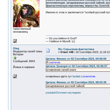
интеллигенция, зачарованные русской тайной, ру
фантастическую перспективу, вернул бы Золотой
Именно в этом и заключается "особый русский путь
таинственный
незнакомец
— Do you believe in God?
— I believe in Myself. (c)
Oleg
Re: Серьезная фантастика
Модератор своей темы
«
Ответ #48 :
02 Сентября 2023, 11:18:12
Ветеран
Цитата: Феникс от 02 Сентября 2023, 04:56:59
Сообщений: 8943
Я
синтетик
.
Цитата: Quangel от 02 Сентября 2023, 02:06:57
Йожык в нирване
оглавление своей книги
оглавленье гдето тут
fantlab.ru/
синтетик
Цитата: Феникс от 02 Сентября 2023, 08:03:39
зачарованные русской тайной
youtube/Осечкин последнее