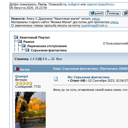
Добро пожаловать,
Гость
. Пожалуйста,
войдите
или
зарегистрируйтесь
.
06 Августа 2026, 16:22:59
Новости:
Книгу С.Доронина "Квантовая магия" читать
здесь
Материалы старого сайта "Физика Магии" доступны для просмотра
здесь
О замеченных глюках просьба писать на почту
quantmag@mail.ru
Квантовый Портал
Разное
0 Пользователей 
Лирические отступления
Серьезная фантастика
Страниц:
1
2
3
[
4
]
5
6
...
12
Все
Тема: Серьезная фантастика (Прочитано 265687
Автор
Quangel
Re: Серьезная фантастика
Ветеран
«
Ответ #45 :
02 Сентября 2023, 02:06:57
Сообщений: 7733
Фень,ну ты хоть оглавление своей книги скинь что