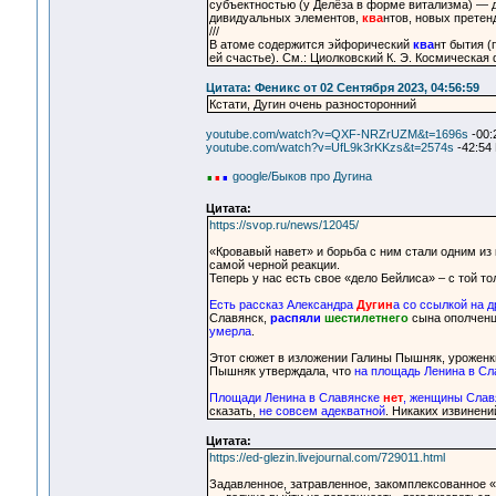
субъектностью (у Делёза в форме витализма) — д
дивидуальных элементов,
ква
нтов, новых претен
///
В атоме содержится эйфорический
ква
нт бытия (
ей счастье). См.: Циолковский К. Э. Космическая
Цитата: Феникс от 02 Сентября 2023, 04:56:59
Кстати, Дугин очень разносторонний
youtube.com/watch?v=QXF-NRZrUZM&t=1696s
-00:
youtube.com/watch?v=UfL9k3rKKzs&t=2574s
-42:54
.
.
.
google/Быков про Дугина
Цитата:
https://svop.ru/news/12045/
«Кровавый навет» и борьба с ним стали одним из
самой черной реакции.
Теперь у нас есть свое «дело Бейлиса» – с той то
Есть рассказ Александра
Дугин
а со ссылкой на д
Славянск,
распяли
шестилетнего
сына ополченца
умерла
.
Этот сюжет в изложении Галины Пышняк, уроженк
Пышняк утверждала, что
на площадь Ленина в Сл
Площади Ленина в Славянске
нет
, женщины Слав
сказать,
не совсем адекватной
. Никаких извинени
Цитата:
https://ed-glezin.livejournal.com/729011.html
Задавленное, затравленное, закомплексованное 