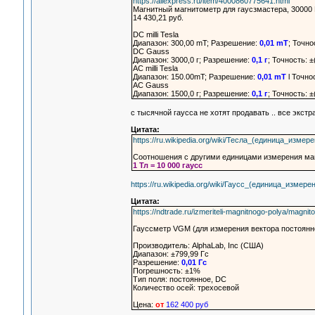
https://aliexpress.ru/item/4000860775641.html
Магнитный магнитометр для гаусзмастера, 30000 
14 430,21 руб.
DC milli Tesla
Диапазон: 300,00 mT; Разрешение:
0,01 mT
; Точно
DC Gauss
Диапазон: 3000,0 г; Разрешение:
0,1 г
; Точность: ±
AC milli Tesla
Диапазон: 150.00mT; Разрешение:
0,01 mT
l Точно
AC Gauss
Диапазон: 1500,0 г; Разрешение:
0,1 г
; Точность: ±
с тысячной гаусса не хотят продавать .. все экстр
Цитата:
https://ru.wikipedia.org/wiki/Тесла_(единица_измер
Соотношения с другими единицами измерения маг
1 Тл = 10 000 гаусс
https://ru.wikipedia.org/wiki/Гаусс_(единица_измере
Цитата:
https://ndtrade.ru/izmeriteli-magnitnogo-polya/magn
Гауссметр VGM (для измерения вектора постоянн
Производитель: AlphaLab, Inc (США)
Диапазон: ±799,99 Гс
Разрешение:
0,01 Гс
Погрешность: ±1%
Тип поля: постоянное, DC
Количество осей: трехосевой
Цена:
от
162 400 руб