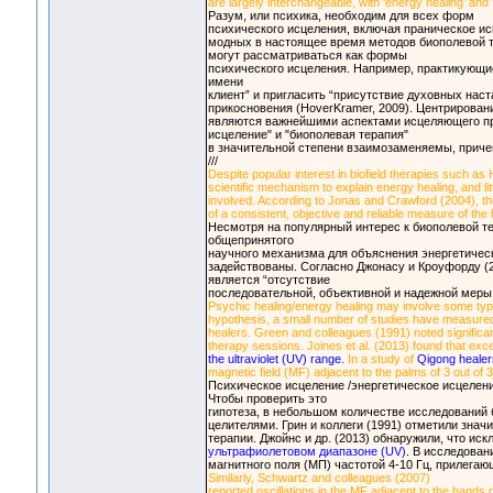
are largely interchangeable, with ‘energy healing’ and
Разум, или психика, необходим для всех форм
психического исцеления, включая праническое ис
модных в настоящее время методов биополевой те
могут рассматриваться как формы
психического исцеления. Например, практикующие
имени
клиент” и пригласить “присутствие духовных на
прикосновения (HoverKramer, 2009). Центрирован
являются важнейшими аспектами исцеляющего при
исцеление" и "биополевая терапия"
в значительной степени взаимозаменяемы, причем
///
Despite popular interest in biofield therapies such as
scientific mechanism to explain energy healing, and li
involved. According to Jonas and Crawford (2004), the
of a consistent, objective and reliable measure of the
Несмотря на популярный интерес к биополевой те
общепринятого
научного механизма для объяснения энергетичес
задействованы. Согласно Джонасу и Кроуфорду (
является “отсутствие
последовательной, объективной и надежной меры 
Psychic healing/energy healing may involve some type
hypothesis, a small number of studies have measured
healers. Green and colleagues (1991) noted significan
therapy sessions. Joines et al. (2013) found that exce
the ultraviolet (UV) range.
In a study of
Qigong healer
magnetic field (MF) adjacent to the palms of 3 out of 
Психическое исцеление /энергетическое исцелени
Чтобы проверить это
гипотеза, в небольшом количестве исследований 
целителями. Грин и коллеги (1991) отметили знач
терапии. Джойнс и др. (2013) обнаружили, что и
ультрафиолетовом диапазоне (UV)
. В исследова
магнитного поля (МП) частотой 4-10 Гц, прилегающ
Similarly, Schwartz and colleagues (2007)
reported oscillations in the MF adjacent to the hands o