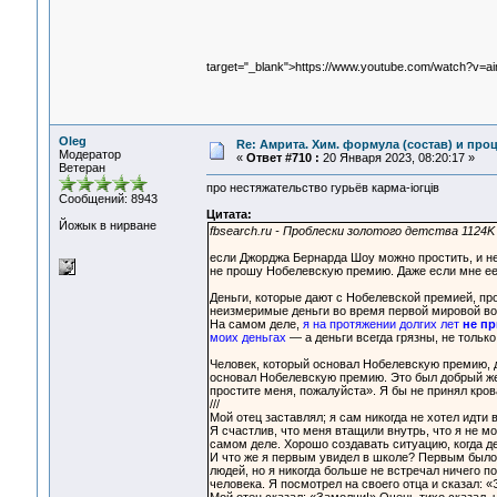
target="_blank">https://www.youtube.com/watch?v=
Oleg
Re: Амрита. Хим. формула (состав) и проц
Модератор
«
Ответ #710 :
20 Января 2023, 08:20:17 »
Ветеран
про нестяжательство гурьёв карма-ioгцiв
Сообщений: 8943
Цитата:
Йожык в нирване
fbsearch.ru - Проблески золотого детства 1124
если Джорджа Бернарда Шоу можно простить, и не 
не прошу Нобелевскую премию. Даже если мне ее 
Деньги, которые дают с Нобелевской премией, пр
неизмеримые деньги во время первой мировой вой
На самом деле,
я на протяжении долгих лет
не пр
моих деньгах
— а деньги всегда грязны, не толь
Человек, который основал Нобелевскую премию, д
основал Нобелевскую премию. Это был добрый жест
простите меня, пожалуйста». Я бы не принял кро
///
Мой отец заставлял; я сам никогда не хотел идти
Я счастлив, что меня втащили внутрь, что я не м
самом деле. Хорошо создавать ситуацию, когда д
И что же я первым увидел в школе? Первым было 
людей, но я никогда больше не встречал ничего по
человека. Я посмотрел на своего отца и сказал: 