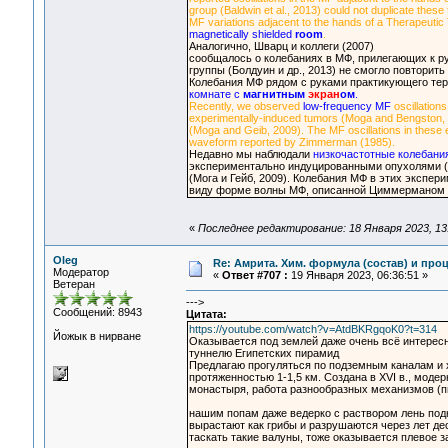
group (Baldwin et al., 2013) could not duplicate the
MF variations adjacent to the hands of a Therapeutic 
magnetically shielded
room
.
Аналогично, Шварц и коллеги (2007)
сообщалось о колебаниях в МФ, прилегающих к р
группы (Болдуин и др., 2013) не смогло повторит
Колебания МФ рядом с руками практикующего тер
комнате с
магнитным
экран
ом
.
Recently, we observed
low-frequency MF
oscillations
experimentally-induced tumors (Moga and Bengston, 
(Moga and Geib, 2009). The MF oscillations in these 
waveform reported by Zimmerman (1985).
Недавно мы наблюдали
низкочастотные колебани
экспериментально индуцированными опухолями (Мо
(Мога и Гейб, 2009). Колебания МФ в этих экспе
виду форме волны МФ, описанной Циммерманом (
«
Последнее редактирование: 18 Января 2023, 13
Oleg
Re: Амрита. Хим. формула (состав) и проц
Модератор
«
Ответ #707 :
19 Января 2023, 06:36:51 »
Ветеран
--->
Сообщений: 8943
Цитата:
https://youtube.com/watch?v=AtdBKRgqoK0?t=314
Йожык в нирване
Оказывается под землей даже очень всё интересн
туннелю Египетских пирамид
Предлагаю прогуляться по подземным каналам и х
протяженностью 1-1,5 км. Создана в XVI в., моде
монастыря, работа разнообразных механизмов (пил
нашим попам даже ведерко с раствором лень под
вырастают как грибы и разрушаются через лет дес
таскать такие валуны, тоже оказывается плевое за