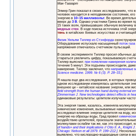
Мак-Таггарт
Элмер Грин показал в своих исследованиях, что в
человек находится в неподвижном состоянии, его
энергию в
10–15 милливольт
. Во время деятель
вверх до
3 В
. Однако участники Грина во время 
15 таких волн, превышавших обычную величину в 
медных стен
. В ходе поиска источника этой энер
тянь
в китайских боевых искусствах и считающе
Физик Уильям Тиллер из Стэнфорда
сконструиров
Оборудование испускало насыщенный
поток газа
напряжения отмечалось счетчиком пульсаций.
В своем эксперименте Тиллер просил обычных до
стараться увеличить цифру, показываемую счетч
Тиллер выяснил:
при появлении намерения колич
течение 5 минут. Эти подъемы происходили, даже
намерение. Тиллер заключил, что
направленные м
Science medicine. 1999. № 6 (3). P. 28–33.].
Я нашла еще два исследования, в которых прово
одном исследовании измерялась целительная эне
внешнее ци – китайское название энергии, или ж
field strength from the human hand during external em
Zimmerman J. New technologies detect effects in heali
одинаковые результаты: целители излучали часто
Эта энергия также, казалось, изменяла молекул
химические изменения, вызываемые намерением. 
исследовал влияние энергии целителя на воду, и
энергию на образцы воды, Град провел
химически
воздействию целителей, произошли значительные
молекулами ослабли так же, как это происходит, к
of hands» and their implications // Otto II. A., Knight 
Chicago: Nelson et all 1979. P. 199–212.]
. Несколько
выявлено, что кислородно-водородные связи в м