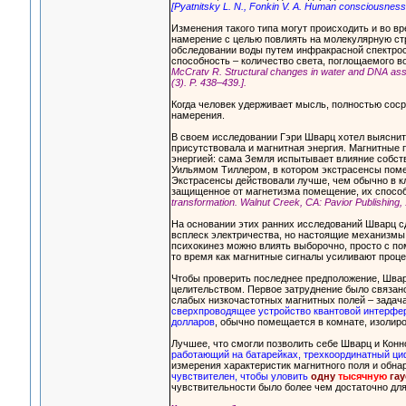
[Pyatnitsky L. N., Fonkin V. A. Human consciousness in
Изменения такого типа могут происходить и во в
намерение с целью повлиять на молекулярную ст
обследовании воды путем инфракрасной спектроск
способность – количество света, поглощаемого 
McCratv R. Structural changes in water and DNA assoc
(3). P. 438–439.].
Когда человек удерживает мысль, полностью соср
намерения.
В своем исследовании Гэри Шварц хотел выяснить
присутствовала и магнитная энергия. Магнитные 
энергией: сама Земля испытывает влияние собст
Уильямом Тиллером, в котором экстрасенсы пом
Экстрасенсы действовали лучше, чем обычно в кл
защищенное от магнетизма помещение, их спосо
transformation. Walnut Creek, CA: Pavior Publishing, 1
На основании этих ранних исследований Шварц с
всплеск электричества, но настоящие механизмы
психокинез можно влиять выборочно, просто с по
то время как магнитные сигналы усиливают проце
Чтобы проверить последнее предположение, Швар
целительством. Первое затруднение было связан
слабых низкочастотных магнитных полей – задача 
сверхпроводящее устройство квантовой интерфе
долларов
, обычно помещается в комнате, изолир
Лучшее, что смогли позволить себе Шварц и Конн
работающий на батарейках, трехкоординатный ци
измерения характеристик магнитного поля и обн
чувствителен, чтобы уловить
одну
тысячную
гау
чувствительности было более чем достаточно для