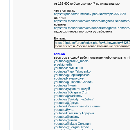
от 162 400 руб до скольки ? до ляма видимо
что в смартах
https://4pda.to/forum/index.php?showtopic=550820
датчики
https://eu.mouser.com/c/sensors/magnetic-sensors/bo
новинки
https://eu.mouser.com/c/n/sensors/magnetic-sensors/
пэдээфки через тор, зона ру заблочена
+
Цитата:
https://4pda.to/forum/index.php?s=&showtopic=842
mouser.com в Россию товар больше не отправляе
add-on
весь сор в одной избе. полезные инфо-каналы с m
youtube/@proekt_media
proekt.media
youtube/Илья Яшин
youtube/@IgorYakovenko
youtube/@Popularpolitics
youtube/NavalnyLive
youtube/@Любовь Соболь
youtube/@tvrain
youtube/гудков геннадий
youtube/@Острый Угол
youtube/@varlamov
youtube/@VolodymyrZolkin/
youtube/@Дождь
youtube/Обманутый Россиянин
youtube/Буча
youtube/В гостях у Гордона
youtube/@uniantv
youtube/@unian
youtube/@Марк Солонин
youtube/@SergueiJirnov