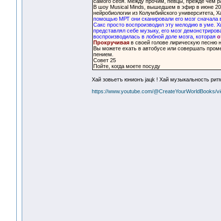
самого себя. Между прочим, певцы, прежде чем ра
В шоу Musical Minds, вышедшем в эфир в июне 20
нейробиологии из Колумбийского университета, Х
помощью МРТ они сканировали его мозг сначала в
Сакс просто воспроизводил эту мелодию в уме. Х
представлял себе музыку, его мозг демонстриров
воспроизводилась в лобной доле мозга, которая
о
Прокручивая
в своей голове лирическую песню 
Вы можете ехать в автобусе или совершать пром
пением.
Совет 25
Пойте, когда моете посуду
Хай зовьетъ юнионъ jaцk ! Хай музыкальность рит
https://www.youtube.com/@CreateYourWorldBooks/v