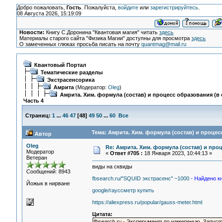
Добро пожаловать,
Гость
. Пожалуйста,
войдите
или
зарегистрируйтесь
.
08 Августа 2026, 15:19:09
Новости:
Книгу С.Доронина "Квантовая магия" читать
здесь
Материалы старого сайта "Физика Магии" доступны для просмотра
здесь
О замеченных глюках просьба писать на почту
quantmag@mail.ru
Квантовый Портал
Тематические разделы
Экстрасенсорика
Амрита
(Модератор:
Oleg
)
Амрита. Хим. формула (состав) и процесс образования (в 
Часть 4
Страниц:
1
...
46
47
[
48
]
49
50
...
60
Все
Тема: Амрита. Хим. формула (состав) и процесс
Автор
Oleg
Re: Амрита. Хим. формула (состав) и проц
Модератор
«
Ответ #705 :
18 Января 2023, 10:44:13 »
Ветеран
виды на сквиды
Сообщений: 8943
fbsearch.ru/"SQUID экстрасенс" ~1000
- Найдено кн
Йожык в нирване
google/гауссметр купить
https://aliexpress.ru/popular/gauss-meter.html
Цитата:
fbsearch.ru - Эксперимент по намерению. Запуст