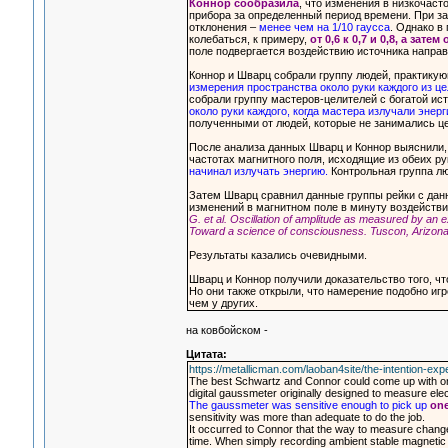
Коннор сообразила
, что изменения в низкочас
прибора за определенный период времени. При з
отклонения –
менее чем на 1/10 гаусса
. Однако в
колебаться, к примеру,
от 0,6 к 0,7 и 0,8, а затем
поле подвергается воздействию источника направ
Коннор и Шварц собрали группу людей, практикую
измерения пространства около руки каждого из ц
собрали группу мастеров-целителей с богатой и
около руки каждого, когда мастера излучали энерг
полученными от людей, которые не занимались ц
После анализа данных Шварц и Коннор выяснили,
частотах магнитного поля, исходящие из обеих ру
начинал излучать энергию.
Контрольная группа лю
Затем Шварц сравнил данные группы рейки с дан
изменений в магнитном поле в минуту воздейств
G. et al. Oscillation of amplitude as measured by an e
Toward a science of consciousness. Tuscon, Arizona, 
Результаты казались очевидными.
Шварц и Коннор получили доказательство того, чт
Но они также открыли, что намерение подобно игр
чем у других.
на ковбойском -
Цитата:
https://metallicman.com/laoban4site/the-intention-expe
The best Schwartz and Connor could come up with on
digital gaussmeter originally designed to measure ele
The gaussmeter was sensitive enough to pick up
one
sensitivity was more than adequate to do the job.
It occurred to Connor that the way to measure change
time. When simply recording ambient stable magnetic fi