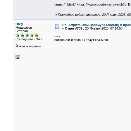
target="_blank">https://www.youtube.com/watch?v
«
Последнее редактирование: 20 Января 2023, 06
Oleg
Re: Амрита. Хим. формула (состав) и проц
Модератор
«
Ответ #709 :
20 Января 2023, 07:14:53 »
Ветеран
--->
Сообщений: 8943
петровичи-и-тровны эбаут ква-моск
Йожык в нирване