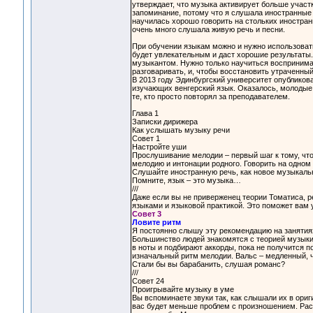
утверждает, что музыка активирует больше участ
запоминание, потому что я слушала иностранные 
научилась хорошо говорить на стольких иностран
очень много слушала живую речь и песни.
При обучении языкам можно и нужно использовать
будет увлекательным и даст хорошие результаты.
музыкантом. Нужно только научиться воспринимат
разговаривать, и, чтобы восстановить утраченн
В 2013 году Эдинбургский университет опубликов
изучающих венгерский язык. Оказалось, молодые 
те, кто просто повторял за преподавателем.
Глава 1
Записки дирижера
Как услышать музыку речи
Совет 1
Настройте уши
Прослушивание мелодии – первый шаг к тому, что
мелодию и интонации родного. Говорить на одном я
Слушайте иностранную речь, как новое музыкаль
Помните, язык – это музыка…
///
Даже если вы не приверженец теории Томатиса, 
языками и языковой практикой. Это поможет вам у
Совет 3
Ловите ритм
Я постоянно слышу эту рекомендацию на занятиях
Большинство людей знакомятся с теорией музыки,
в ноты и подбирают аккорды, пока не получится 
изначальный ритм мелодии. Вальс – медленный, ч
Стали бы вы барабанить, слушая романс?
///
Совет 24
Проигрывайте музыку в уме
Вы вспоминаете звуки так, как слышали их в ориг
вас будет меньше проблем с произношением. Расс