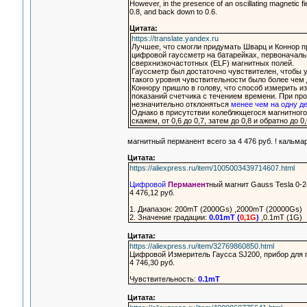
However, in the presence of an oscillating magnetic fi
0.8, and back down to 0.6.
Цитата:
https://translate.yandex.ru
Лучшее, что смогли придумать Шварц и Коннор пр
цифровой гауссметр на батарейках, первоначаль
сверхнизкочастотных (ELF) магнитных полей.
Гауссметр был достаточно чувствителен, чтобы 
такого уровня чувствительности было более чем
Коннору пришло в голову, что способ измерить 
показаний счетчика с течением времени. При пр
незначительно отклоняться
менее чем на одну д
Однако в присутствии колеблющегося магнитного
скажем, от 0,6 до 0,7, затем до 0,8 и обратно до 0,
магнитный перманент всего за 4 476 руб. ! кальмар
Цитата:
https://aliexpress.ru/item/1005003439714607.html
Цифровой
Перманент
ный магнит Gauss Tesla 0-
4 476,12 руб.
1. Диапазон: 200mT (2000Gs) ,2000mT (20000Gs)
2. Значение градации:
0.01mT (
0,1G
)
,0.1mT (1G)
Цитата:
https://aliexpress.ru/item/32769860850.html
Цифровой Измеритель Гаусса SJ200, прибор для п
4 746,30 руб.
Чувствительность:
0.1mT
Цитата: