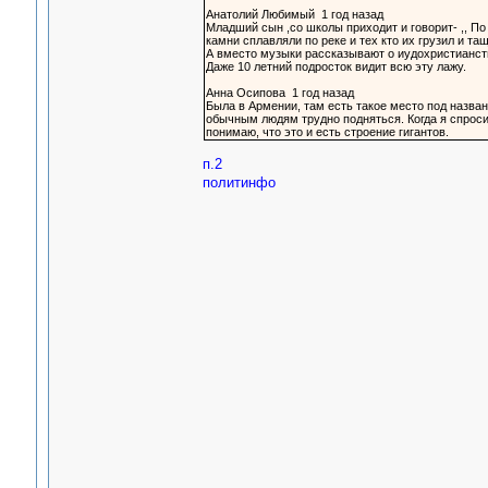
Анатолий Любимый 1 год назад
Младший сын ,со школы приходит и говорит- ,, По
камни сплавляли по реке и тех кто их грузил и тащ
А вместо музыки рассказывают о иудохристианст
Даже 10 летний подросток видит всю эту лажу.
Анна Осипова 1 год назад
Была в Армении, там есть такое место под назван
обычным людям трудно подняться. Когда я спросил
понимаю, что это и есть строение гигантов.
п.2
политинфо