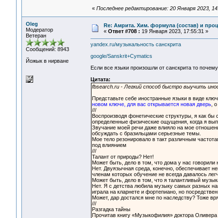
«
Последнее редактирование: 20 Января 2023, 14
Oleg
Re: Амрита. Хим. формула (состав) и проц
Модератор
«
Ответ #708 :
19 Января 2023, 17:55:31 »
Ветеран
yandex.ru/музыкальность санскрита
Сообщений: 8943
google/Sanskrit+Cymatics
Йожык в нирване
Если все языки произошли от санскрита то почему 
Цитата:
fbsearch.ru - Легкий способ быстро выучить ин
Представьте себе иностранные языки в виде ключ
новом ключе, для вас открывается новая дверь
, 
///
Воспроизводя фонетические структуры, я как бы с
определенные физические ощущения, когда я выпя
Звучание моей речи даже влияло на мое отношени
обсуждать с бразильцами серьезные темы.
Мое тело резонировало в такт различным частот
под влиянием
///
Талант от природы? Нет!
Может быть, дело в том, что дома у нас говорили 
Нет. Двуязычная среда, конечно, обеспечивает н
членам которых обучение не всегда давалось легч
Может быть, дело в том, что я талантливый музы
Нет. Я с детства любила музыку самых разных на
играла на кларнете и фортепиано, но посредствен
Может, дар достался мне по наследству? Тоже вря
///
Разгадка тайны
Прочитав книгу «Музыкофилия» доктора Оливера С