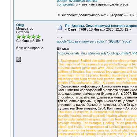
google/"лубянская братва"
compromat.ru
- газетные вырезки где чего есь
«
Последнее редактирование: 10 Апреля 2023, 13:
Oleg
Re: Амрита. Хим. формула (состав) и проц
Модератор
«
Ответ #706 :
18 Января 2023, 12:33:12 »
Ветеран
--->
Сообщений: 8943
google/"Extrasensory perception" "SQUID" "yoga"
Йожык в нирване
Цитата:
https://journals.sfu.ca/jnonlocality/public/journals
I. Background: Biofield therapies and the electromagn
The majority of the research in parapsychology is f
survival studies (Irwin and Watt, 2007; Schock and Yo
abilities of healers, has received less attention and 
three major forms: 1) pranic healing, involving a transf
influencing the Mind of the sick person; and/or 3) spir
entities (Ramacharaka, 1934; Krippner and Achterber
I. Справочная информация: Биополевая терапия 
Большинство исследований в области парапсихоло
исследованиях выживания (Ирвин и Уотт, 2007; 
способности целителей, уделяется меньше вниман
три основные формы: 1) праническое исцеление, 
влияние на разум больного человека; и/или 3) д
сущностей (Рамачарака, 1934; Криппнер и Ахтербе
The Mind, or psyche, is essential to all forms of
psychic healing, including pranic healing where prana
fashionable biofield therapies, such as Reiki, Heali
psychic healing. For example, Healing Touch practitione
client” and invite, “the presence of spiritual guides t
an intention for the healing session, both of which inv
critical aspects of Healing Touch (Slater, 2009). The te