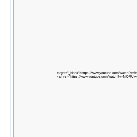
target="_blank">https://www.youtube.com/watch?v=
<a href="https://www.youtube.com/watch?v=NiQRUjw