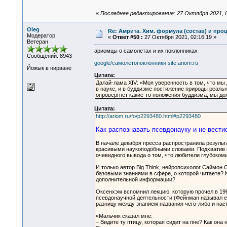
«
Последнее редактирование: 27 Октября 2021, 0
Oleg
Re: Амрита. Хим. формула (состав) и проц
Модератор
«
Ответ #50 :
27 Октября 2021, 02:16:19 »
Ветеран
ариомцы о самолетах и их поклонниках
Сообщений: 8943
google/самолетопоклонники site:ariom.ru
Йожык в нирване
Цитата:
Далай-лама XIV: «Моя уверенность в том, что мы
в науке, и в буддизме постижение природы реаль
опровергнет какие-то положения буддизма, мы до
Цитата:
http://ariom.ru/fo/p2293480.html#p2293480
Как распознавать псевдонауку и не вести
В начале декабря пресса распространила результ
красивыми наукоподобными словами. Подхватив 
очевидного вывода о том, что любители глубоком
И только автор Big Think, нейропсихолог Саймон 
базовыми знаниями в сфере, о которой читаете? К
дополнительной информации?
Оксенхэм вспомнил лекцию, которую прочел в 19
псевдонаучной деятельности (Фейнман называл е
разницу между знанием названия чего-либо и на
«Мальчик сказал мне:
– Видите ту птицу, которая сидит на пне? Как она