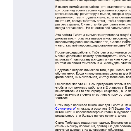
В выполняемой мною работе нет негативности; на
контроль над всеми своими чувствами восприятия,
которые слышу, регистрирую мысли, которые одна 
сравнению с тем, что даётся мне, если не считат
понятным, всегда заботясь о том, чтобы сохранит
раз это сделала, Он не стал бы диктовать мне сно
всегда соглашаюсь. Но я честно всё записываю и
Эта работа Тибетца сильно заинтриговала людей 
доказывают, что записываемое мною, вероятно, ис
персонифицированное высшее “Я”, а Алиса Бейли 
у него, как моё персонифицированное высшее “Я
...
После месяца работы с Тибетцем я испугалась око
моими девочками некому присматривать, кроме ме
психиками), они останутся одни, и что я не хочу 
контакт со своим Учителем К.Х. и обсудить этот в
Подумав с неделю или около того, я решилась всту
обучил меня. Когда я получила возможность для бе
физическая, ни ментальная, и что у меня есть в
Он сказал, что это Он Сам предложил, чтобы я по
чтобы я по-прежнему работала в Его ашраме. В ито
исключительно Его стенограф и секретарь, а не ч
года я вступила в очень счастливую пору сотруд
Учителя.
С тех пор я написала много книг для Тибетца. Вск
Солнечного
”
я показала рукопись Б.П.Вадии.
Он 
источника”, и напечатал первые главы в журнале
реакционность, и больше ничего не печаталось.
Стиль Тибетца с годами улучшался. Вначале он 
стиль и манеру изложения, пригодные для великих
является доводить их до сведения общества.