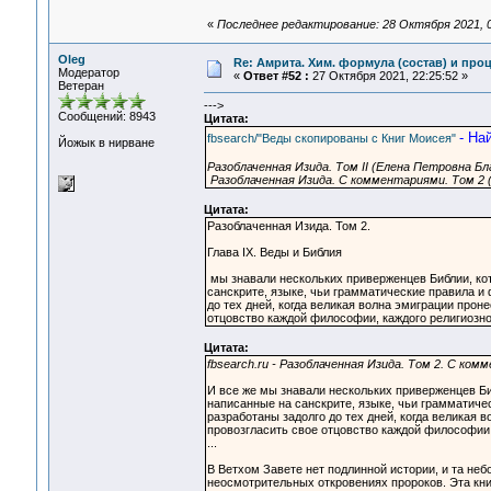
«
Последнее редактирование: 28 Октября 2021, 0
Oleg
Re: Амрита. Хим. формула (состав) и проц
Модератор
«
Ответ #52 :
27 Октября 2021, 22:25:52 »
Ветеран
--->
Сообщений: 8943
Цитата:
- На
fbsearch/"Веды скопированы с Книг Моисея"
Йожык в нирване
Разоблаченная Изида. Том II (Елена Петровна Б
Разоблаченная Изида. С комментариями. Том 2 
Цитата:
Разоблаченная Изида. Том 2.
Глава IX. Веды и Библия
мы знавали нескольких приверженцев Библии, ко
санскрите, языке, чьи грамматические правила и
до тех дней, когда великая волна эмиграции прон
отцовство каждой философии, каждого религиозно
Цитата:
fbsearch.ru - Разоблаченная Изида. Том 2. С ком
И все же мы знавали нескольких приверженцев Би
написанные на санскрите, языке, чьи грамматиче
разработаны задолго до тех дней, когда великая в
провозгласить свое отцовство каждой философии,
...
В Ветхом Завете нет подлинной истории, и та не
неосмотрительных откровениях пророков. Эта кни