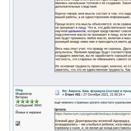
явились начальным толчком к ее созданию. Закон
дополнительные следствия.
Короче говоря, моя мысль состоит в том, что на
вашей работы, а не одностороннюю информацию,
Проще всего эта мысль объясняется, если сравни
не проникает в пищу. Что ж, это действительно та
научной
цельности
, которая представляет совсе
подсолнечное масло не проникает в пищу, если ее
нее будет проникать любое масло, включая и масл
разницей между ними нам и приходиться иметь де
Весь наш опыт учит, что правду не скроешь. Дру
результаты. Явления природы будут соответствов
создадите ажиотаж, вы не заработаете хорошей р
честность, это старанье не обманывать самого с
Их основная трудность происходит, конечно, из 
заметить, что это не единственная трудность. Ка
Oleg
Re: Амрита. Хим. формула (состав) и проц
Модератор
«
Ответ #51 :
27 Октября 2021, 21:56:24 »
Ветеран
ещё немного странных рогато-хвостато-ушельских
Сообщений: 8943
Цитата:
Йожык в нирване
https://www.oum.ru/yoga/vedicheskaya-kultura/geroi-
Близкий друг Дхритараштры возничий Адхирадха, 
возрадовались – им улыбался ребенок, излучавш
горевала о сыне, и, не желая до конца расставать