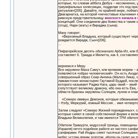
которые, по словам аббата Дюбуа – несомненно, у
триумфальных колесницах, подделав это под пра
ритуалов»[205]. Давайте, по крайней мере, побла
Джагарнатха, на которой «нечестивые язычники» 
римскую представительницу
женского начала в
концепций. Они соединили два божества и таким 
(отца), Нари (мать) и Вираджа (сына).
Ману говорит:
«Верховный Владыка, который существует через с
рождается Вирадж, Сын»[206].
...
Пифагорейское десять обозначало Арба-Ил, или 
составляет 6. Триада и Милитта, как 4, составляю
..
вернемся к Меру.
Все окружено Маха Самут, или великим морем – 
появляется «образ человеческий». Он есть Ахадо
совершенный образ Сеир-Анпина (Малого Лика), с
ламаистских монастырях Гаутамой Буддой, послед
которого называют Раджа Нага, царь-змий – змий 
сопутствует великому дракону, ибо она есть Ева
области Брахмы окружены Солнцем, луною и плане
«Семеро лживых Демонов, которые обманывают сын
– Нэбу, Меркурий, ложный Мессия… имя четвертого
Затем следуют «Семеро Жизней порожденных», се
которые сияют в своей собственной форме и вел
Владыки Великолепия, и там имеются ТРИ обители
Обители Тримурти, индусской троицы, помещены н
Израиля] нечто подобное работе из чистого сапф
сапфирами. Рай Индры сияет тысячью Солнцами; р
небес устлан ярким золотом. «Когда он сидит на т