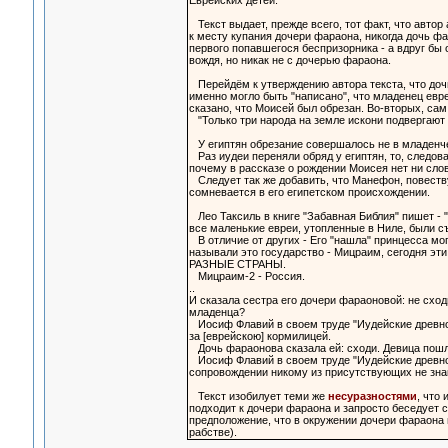
Еврейских детей.
Текст выдает, прежде всего, тот факт, что авто
к месту купания дочери фараона, никогда дочь фа
первого попавшегося беспризорника - а вдруг бы
вождя, но никак не с дочерью фараона.
Перейдём к утверждению автора текста, что дочь 
именно могло быть "написано", что младенец евре
сказано, что Моисей был обрезан. Во-вторых, сам 
"Только три народа на земле искони подвергают с
У египтян обрезание совершалось не в младенче
Раз иудеи переняли обряд у египтян, то, следов
почему в рассказе о рождении Моисея нет ни слов
Следует так же добавить, что Манефон, повествуя
сомневается в его египетском происхождении.
Лео Таксиль в книге "Забавная Библия" пишет - "
все маленькие евреи, утопленные в Ниле, были с
В отличие от других - Его "нашла" принцесса мо
называли это государство - Мицраим, сегодня эти
РАЗНЫЕ СТРАНЫ.
Мицраим-2 - Россия.
..
И сказала сестра его дочери фараоновой: не сходи
младенца?
Иосиф Флавий в своем труде "Иудейские древност
за [еврейскою] кормилицей.
Дочь фараонова сказала ей: сходи. Девица пошл
Иосиф Флавий в своем труде "Иудейские древнос
сопровождении никому из присутствующих не зна
Текст изобилует теми же
несуразностями
, что
подходит к дочери фараона и запросто беседует 
предположение, что в окружении дочери фараона м
рабстве).