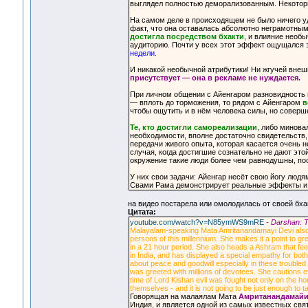
выглядел полностью деморализованным. Некоторые
На самом деле в происходящем не было ничего у
факт, что она оставалась абсолютно неграмотны
достигла посредством бхакти
, и влияние необ
аудиторию. Почти у всех этот эффект ощущался
недели.
И никакой необычной атрибутики! Ни жгучей внеш
присутствует — она в рекламе не нуждается.
При личном общении с Айенгаром разновидность 
— вплоть до торможения, то рядом с Айенгаром
в
чтобы ощутить и в нём человека силы, но соверше
Те, кто достигли самореализации
, либо минова
необходимости, вполне достаточно свидетельств,
передачи живого опыта, которая касается очень 
случая, когда достигшие сознательно не дают это
окружение такие люди более чем равнодушны, по
У них свои задачи: Айенгар несёт свою йогу людя
Свами Рама демонстрирует реальные эффекты и сл
на видео постарела или омолодилась от своей бх
Цитата:
youtube.com/watch?v=N85ymWS9mRE
- Darshan: 
Malayalam-speaking Mata Amritanandamayi Devi also 
persons of this millennium. She makes it a point to
in a 21 hour period. She also heads a Ashram that fee
in India, and has displayed a special empathy for bo
about peace and goodwill especially in these troubled 
was greeted with millions of devotees. She cautions e
time of Lord Kishan evil was fought not only on the ho
themselves - and it is not going to be just enough to ta
Говорящая на малаялам Мата
Амританандамай
Индия, и является одной из самых известных свя