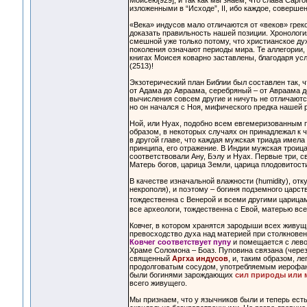
Моисею[929]; и так как мы знаем, что слава Сарго
изложенными в “Исходе”, II, ибо каждое, соверш
«Века» индусов мало отличаются от «веков» гре
доказать правильность нашей позиции. Хронологи
смешной уже только потому, что христианское дух
поколения означают периоды мира. Те аллегории,
книгах Моисея коварно заставлены, благодаря ус
(2513)!
Экзотерический план Библии был составлен так, ч
от Адама до Авраама, серебряный – от Авраама д
вычисления совсем другие и ничуть не отличают
но он начался с Ноя, мифического предка нашей 
Ной, или Нуах, подобно всем евгемеризованным
образом, в некоторых случаях он принадлежал к ч
в другой главе, что каждая мужская триада имела
принципа, его отражение. В Индии мужская троица
соответствовали Ану, Бэлу и Нуах. Первые три, с
Матерь богов, царица Земли, царица плодовитост
В качестве изначальной влажности (humidity), отк
некрополя), и поэтому – богиня подземного царств
тождественна с Венерой и всеми другими цариц
все археологи, тождественна с Евой, матерью все
Ковчег, в котором хранятся зародыши всех живущ
превосходство духа над материей при столкнове
Ковчег соответствует пупу
и помещается с лево
Храме Соломона – Боаз. Пуповина связана (через
священный
Аргха индусов
, и, таким образом, л
продолговатым сосудом, употребляемым иерофант
были богинями зарождающих
сил природы или 
всего живущего.
Мы признаем, что у язычников были и теперь ест