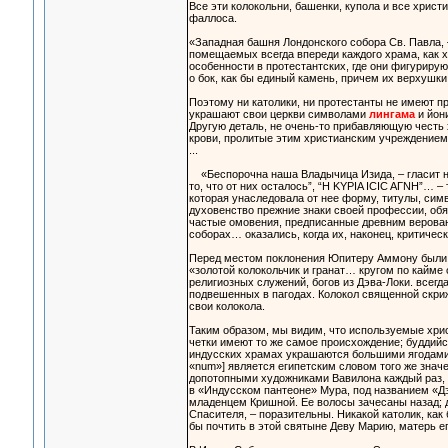
Все эти колокольни, башенки, купола и все христ
фаллоса.
«Западная башня Лондонского собора Св. Павла, – 
помещаемых всегда впереди каждого храма, как хри
особенности в протестантских, где они фигуриру
о бок, как бы единый камень, причем их верхушк
Поэтому ни католики, ни протестанты не имеют п
украшают свои церкви символами
лингама
и йони
Другую деталь, не очень-то прибавляющую честь
крови, пролитые этим христианским учреждением,
...
«Беспорочна наша Владычица Изида, – гласит на
то, что от них осталось”, “H KYPIA ICIC AГNH”… 
которая унаследовала от нее форму, титулы, сим
духовенство прежние знаки своей профессии, обя
частые омовения, предписанные древним верован
соборах… оказались, когда их, наконец, критичес
Перед местом поклонения Юпитеру Аммону были п
«золотой колокольчик и гранат… кругом по кайме
религиозных служений, богов из Дэва-Локи. всег
подвешенных в пагодах. Колокол священной скри
свои колокола.
Таким образом, мы видим, что используемые хрис
четки имеют то же самое происхождение; буддий
индусских храмах украшаются большими ягодами с
«num»] является египетским словом того же знач
допотопными художниками Вавилона каждый раз, к
в «Индусском пантеоне» Мура, под названием «Д
младенцем Кришной. Ее волосы зачесаны назад; дл
Спасителя, – поразительны. Никакой католик, как
бы почтить в этой святыне Деву Марию, матерь ег