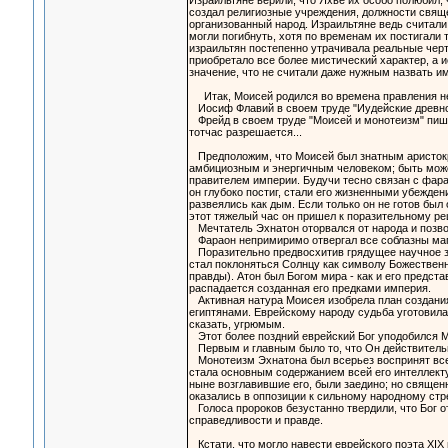
Израильтяне верили, что Яхве их особо полюбил,
создал религиозные учреждения, должности свяще
организованный народ. Израильтяне ведь считали
могли погибнуть, хотя по временам их постигали 
израильтян постепенно утрачивала реальные черты
приобретало все более мистический характер, а 
значение, что не считали даже нужным назвать и
Итак, Моисей родился во времена правления не
Иосиф Флавий в своем труде "Иудейские древност
Фрейд в своем труде "Моисей и монотеизм" пише
тотчас разрешается...
Предположим, что Моисей был знатным аристокр
амбициозным и энергичным человеком; быть може
правителем империи. Будучи тесно связан с фара
он глубоко постиг, стали его жизненными убежде
развеялись как дым. Если только он не готов был 
этот тяжелый час он пришел к поразительному р
Мечтатель Эхнатон оторвался от народа и позво
Фараон непримиримо отвергал все соблазны магич
Поразительно предвосхитив грядущее научное зна
стал поклоняться Солнцу как символу Божественн
правды). Атон был Богом мира - как и его предста
распадается созданная его предками империя.
Активная натура Моисея изобрела план создания
египтянами. Еврейскому народу судьба уготовила
сказать, угрюмым.
Этот более поздний еврейский Бог уподобился М
Первым и главным было то, что Он действительн
Монотеизм Эхнатона был всерьез воспринят всем 
стала основным содержанием всей его интеллекту
ныне возглавившие его, были заедино; но священ
оказались в оппозиции к сильному народному стр
Голоса пророков безустанно твердили, что Бог от
справедливости и правде.
Кстати, что могло навести еврейского поэта XIX 