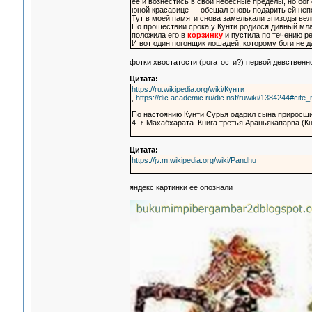
ее и вознестись в свои небесные пределы, но бог
юной красавице — обещал вновь подарить ей непор
Тут в моей памяти снова замелькали эпизоды вел
По прошествии срока у Кунти родился дивный мла
положила его в
корзинку
и пустила по течению ре
И вот один погонщик лошадей, которому боги не 
фотки хвостатости (рогатости?) первой девственн
Цитата:
https://ru.wikipedia.org/wiki/Кунти
,
https://dic.academic.ru/dic.nsf/ruwiki/1384244#cite_
По настоянию Кунти Сурья одарил сына приросши
4. ↑ Махабхарата. Книга третья Араньякапарва (Кни
Цитата:
https://jv.m.wikipedia.org/wiki/Pandhu
яндекс картинки её опознали