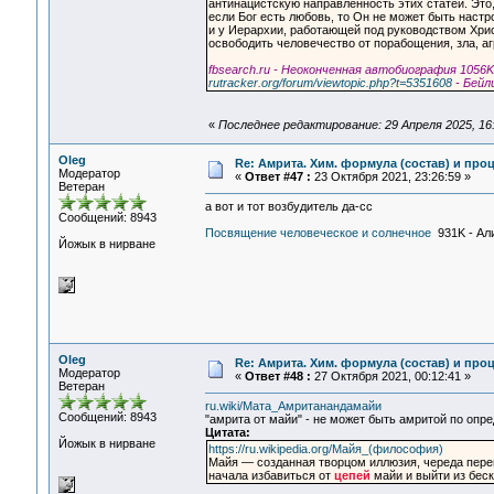
антинацистскую направленность этих статей. Это,
если Бог есть любовь, то Он не может быть настро
и у Иерархии, работающей под руководством Христ
освободить человечество от порабощения, зла, аг
fbsearch.ru - Неоконченная автобиография 1056K
rutracker.org/forum/viewtopic.php?t=5351608
- Бейл
«
Последнее редактирование: 29 Апреля 2025, 16:
Oleg
Re: Амрита. Хим. формула (состав) и проц
Модератор
«
Ответ #47 :
23 Октября 2021, 23:26:59 »
Ветеран
а вот и тот возбудитель да-сс
Сообщений: 8943
Посвящение человеческое и солнечное
931K - Ал
Йожык в нирване
Oleg
Re: Амрита. Хим. формула (состав) и проц
Модератор
«
Ответ #48 :
27 Октября 2021, 00:12:41 »
Ветеран
ru.wiki/Мата_Амританандамайи
Сообщений: 8943
"амрита от майи" - не может быть амритой по опр
Цитата:
Йожык в нирване
https://ru.wikipedia.org/Майя_(философия)
Майя — созданная творцом иллюзия, череда пер
начала избавиться от
цепей
майи и выйти из беск