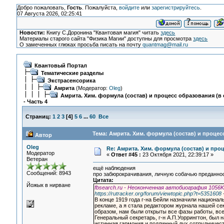
Добро пожаловать,
Гость
. Пожалуйста,
войдите
или
зарегистрируйтесь
.
07 Августа 2026, 02:25:41
Новости:
Книгу С.Доронина "Квантовая магия" читать
здесь
Материалы старого сайта "Физика Магии" доступны для просмотра
здесь
О замеченных глюках просьба писать на почту
quantmag@mail.ru
Квантовый Портал
Тематические разделы
Экстрасенсорика
Амрита
(Модератор:
Oleg
)
Амрита. Хим. формула (состав) и процесс образования (в 
- Часть 4
Страниц:
1
2
3
[
4
]
5
6
...
60
Все
Тема: Амрита. Хим. формула (состав) и процесс
Автор
Oleg
Re: Амрита. Хим. формула (состав) и проц
Модератор
«
Ответ #45 :
23 Октября 2021, 22:39:17 »
Ветеран
ещё наблюдения
Сообщений: 8943
про забюрокрачивания, личную собачью преданнос
Цитата:
Йожык в нирване
fbsearch.ru - Неоконченная автобиография 1056K
https://rutracker.org/forum/viewtopic.php?t=5351608
В конце 1919 года г-на Бейли назначили национ
рекламе, а я стала редактором журнала нашей се
образом, нам были открыты все фазы работы, вс
Генеральный секретарь, г-н А.П.Уоррингтон, был 
истинная гармония и подлинный дух сотрудничест