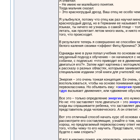
Я ответил:
– Не имею ни малейшего понятия.
Тогда мальчик сказал:
– Это красногрудый дрозд. Ваш отец не особо чем
Я улыбнулся, потому что отец как раз научил меня
красногрудый дрозд, но в Германии ее называют hal
языках, ты ничего не узнаешь о самой птице – толь
летать, как пролетает летом много миль, и никто 
того, что происходит.
В результате теперь я совершенно не способен за
белого каления своими «эффект Фитц-Кронина? Эт
Однажды мне в руки попал учебник по основам нау
неудачный подход к обучению – он начинался с не
собачки, с подписью: «что приводит ее в движени
двигаться его?». Затем идет картинка с мотоцикло
к рассказу о разных областях, которыми занимают
специальном издании этой книги для учителей: «и
Энергия – это очень тонкая концепция. Ее очень,
воспользоваться, чтобы на основе понимания идеи
первоклассника. Но объявить ему: «
энергия
приво
«
дух
вызывает движение», или «движение обусло
Все это – только определение
энергии
, его нужн
Но не: «то заставляет тело двигаться – это
энерг
когда вы спрашиваете ребенка, что заставляет дв
представитель рода человеческого. А он ответит:
Вот это отличный способ начать курс об основах 
рассмотрите его составляющие, узнайте о том, ка
хорош, но предлагаемый первокласснику ответ не
того, чтобы чему-то его научить. Представьте, чт
будете с ним спорить?
И вот я наконец понял, как определить, научили л