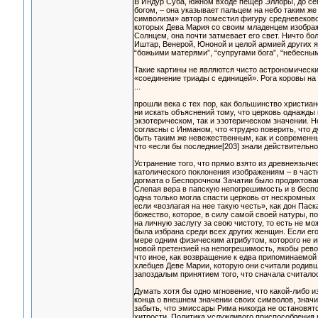
В Индур Суба, южном входе пещер Эллоры, до се
богом, – она указывает пальцем на небо таким же
символизм» автор поместил фигуру средневеково
которых Дева Мария со своим младенцем изображ
Солнцем, она почти затмевает его свет. Ничто бо
Иштар, Венерой, Юноной и целой армией других я
“божьими матерями”, “супругами бога”, “небесным
Такие картины не являются чисто астрономически
«соединение триады с единицей». Рога коровы на
...
прошли века с тех пор, как большинство христиа
ни искать объяснений тому, что церковь однажды
экзотерическом, так и эзотерическом значении. Н
согласны с Инманом, что «трудно поверить, что д
быть таким же невежественным, как и современн
что «если бы последние[203] знали действительн
Устранение того, что прямо взято из древнеязыч
католического поклонения изображениям – в част
догмата о Беспорочном Зачатии было продиктова
Слепая вера в папскую непогрешимость и в беспо
одна только могла спасти церковь от нескромных 
если «возлагая на нее такую честь», как дон Пас
божество, которое, в силу самой своей натуры, п
на личную заслугу за свою чистоту, то есть не мо
была избрана среди всех других женщин. Если его
мере одним физическим атрибутом, которого не им
новой претензией на непогрешимость, якобы рево
что иное, как возвращение к едва припоминаемой
хлебцев Деве Марии, которую они считали родивш
запоздалым принятием того, что сначала считал
Думать хотя бы одно мгновение, что какой-либо и
конца о внешнем значении своих символов, значи
забыть, что эмиссары Рима никогда не остановят
хитрости. Политика услужливого приспособления н