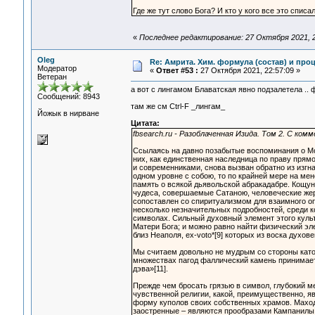
Где же тут слово Бога? И кто у кого все это списа
«
Последнее редактирование: 27 Октября 2021, 2
Oleg
Re: Амрита. Хим. формула (состав) и проц
Модератор
«
Ответ #53 :
27 Октября 2021, 22:57:09 »
Ветеран
а вот с лингамом Блаватская явно подзалетела .. 
Сообщений: 8943
там же см Ctrl-F _лингам_
Йожык в нирване
Цитата:
fbsearch.ru - Разоблаченная Изида. Том 2. С ком
Ссылаясь на давно позабытые воспоминания о Мо
них, как единственная наследница по праву прям
и современниками, снова вызван обратно из изгна
одном уровне с собою, то по крайней мере на ме
память о всякой дьявольской абракадабре. Кощун
чудеса, совершаемые Сатаною, человеческие жер
сопоставлен со спиритуализмом для взаимного о
несколько незначительных подробностей, среди 
символах. Сильный духовный элемент этого куль
Матери Бога; и можно равно найти физический э
близ Неаполя, ex-voto*[9] которых из воска духов
Мы считаем довольно не мудрым со стороны като
множествах пагод фаллический камень принимает
дэва»[11].
Прежде чем бросать грязью в символ, глубокий 
чувственной религии, какой, преимущественно, я
форму куполов своих собственных храмов. Маход
заостренные – являются прообразами Кампанилы 