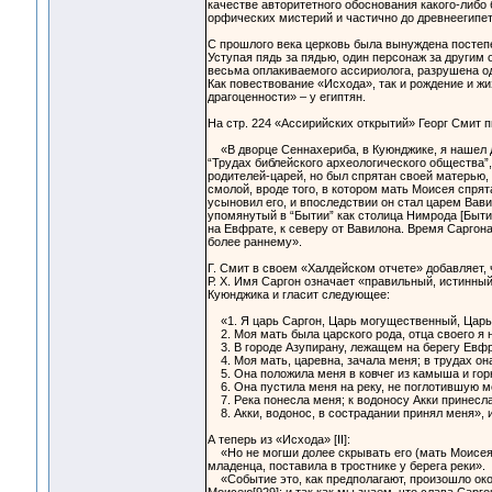
качестве авторитетного обоснования какого-либо 
орфических мистерий и частично до древнеегипет
С прошлого века церковь была вынуждена постепе
Уступая пядь за пядью, один персонаж за другим
весьма оплакиваемого ассириолога, разрушена од
Как повествование «Исхода», так и рождение и ж
драгоценности» – у египтян.
На стр. 224 «Ассирийских открытий» Георг Смит п
«В дворце Сеннахериба, в Куюнджике, я нашел д
“Трудах библейского археологического общества”, т.
родителей-царей, но был спрятан своей матерью, 
смолой, вроде того, в котором мать Моисея спрята
усыновил его, и впоследствии он стал царем Вав
упомянутый в “Бытии” как столица Нимрода [Бытие,
на Евфрате, к северу от Вавилона. Время Саргона
более раннему».
Г. Смит в своем «Халдейском отчете» добавляет, 
Р. X. Имя Саргон означает «правильный, истинны
Куюнджика и гласит следующее:
«1. Я царь Саргон, Царь могущественный, Царь
2. Моя мать была царского рода, отца своего я н
3. В городе Азупирану, лежащем на берегу Евфр
4. Моя мать, царевна, зачала меня; в трудах он
5. Она положила меня в ковчег из камыша и гор
6. Она пустила меня на реку, не поглотившую м
7. Река понесла меня; к водоносу Акки принесла
8. Акки, водонос, в сострадании принял меня», и т.
А теперь из «Исхода» [II]:
«Но не могши долее скрывать его (мать Моисея
младенца, поставила в тростнике у берега реки».
«Событие это, как предполагают, произошло около