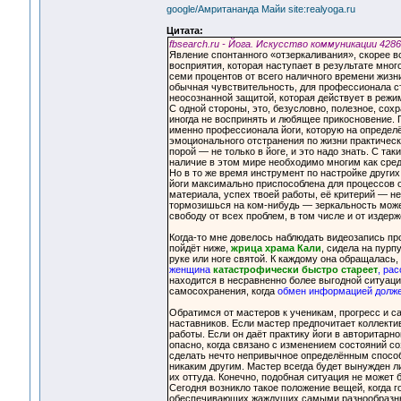
google/Амритананда Майи site:realyoga.ru
Цитата:
fbsearch.ru - Йога. Искусство коммуникации 428
Явление спонтанного «отзеркаливания», скорее в
восприятия, которая наступает в результате мног
семи процентов от всего наличного времени жизн
обычная чувствительность, для профессионала ст
неосознанной защитой, которая действует в режи
С одной стороны, это, безусловно, полезное, сох
иногда не воспринять и любящее прикосновение.
именно профессионала йоги, которую на определё
эмоционального отстранения по жизни практическ
порой — не только в йоге, и это надо знать. С т
наличие в этом мире необходимо многим как сре
Но в то же время инструмент по настройке други
йоги максимально приспособлена для процессов 
материала, успех твоей работы, её критерий — н
тормозишься на ком-нибудь — зеркальность может
свободу от всех проблем, в том числе и от издер
Когда-то мне довелось наблюдать видеозапись п
пойдёт ниже,
жрица храма Кали
, сидела на пурп
руке или ноге святой. К каждому она обращалась,
женщина
катастрофически быстро стареет
, ра
находится в несравненно более выгодной ситуаци
самосохранения, когда
обмен информацией долже
Обратимся от мастеров к ученикам, прогресс и с
наставников. Если мастер предпочитает коллекти
работы. Если он даёт практику йоги в авторитар
опасно, когда связано с изменением состояний со
сделать нечто непривычное определённым способо
никаким другим. Мастер всегда будет вынужден л
их оттуда. Конечно, подобная ситуация не может 
Сегодня возникло такое положение вещей, когда г
обеспечивающих жаждущих самыми разнообразным