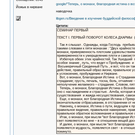
google/"Теперь, о монахи, благородная истина о в
Йожык в нирване
наводочка
libgen.rs/Введение в изучение буддийской филосо
Цитата:
СЕМИНАР ПЕРВЫЙ
ТЕКСТ I. ПЕРВЫЙ ПОВОРОТ КОЛЕСА ДХАРМЫ 
Так я слышал . Однажды, когда Господь пребывал
такими словами к пяти монахам : "Двух крайностей
монахи, приверженность плотским удовольствиям 
приверженности к умерщвлению плоти и самоистяз
Избегнув обеих этих крайностей, Так Ушедший по
особое знание , путь, что ведет к Пробуждению и
Восьмеричный Срединный Путь , и вот, что он та
действие, правильный образ жизни, правильное у
к успокоению, пробуждению и Нирване.
Вот, о монахи, Благородная Истина о Страдании .
страдание; грусть, печаль, тоска, боль, отчаяние
неполучение желаемого – страдание. Словом, пять
Теперь, о монахи, Благородная Истина о Возникно
оно с наслаждением и страстью . Алчба, которая 
существования и жажда несуществования, самои
Еще, о монахи, вот Благородная Истина о Прекр
окончательном отбрасывании, в отстранении от не
Наконец, о монахи, Истина о пути, ведущем к п
правильное видение, правильное намерение, прав
правильное обратное вспоминание и правильное 
Итак, о монахи, при мысли "вот Благородная Ист
свет появляется во мне – в отношении вещей дос
И далее, о монахи, при мысли "вот Благородная 
появляется мудрость, появляется свет - в отнош
покинуто.