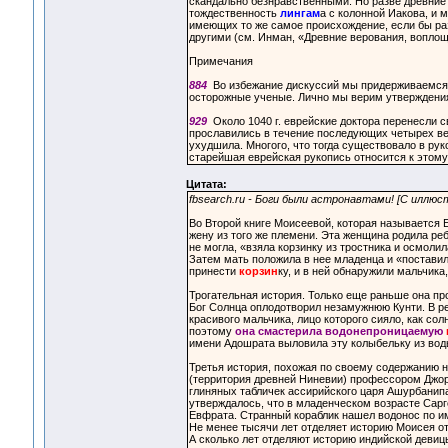
скандально безнравственными. Но разве древние
тождественность
лингам
а с колонной Иакова, и
имеющих то же самое происхождение, если бы ра
другими (см. Инман, «Древние верования, воплощ
Примечания
884
Во избежание дискуссий мы придерживаемся 
осторожные ученые. Лично мы верим утверждения
929
Около 1040 г. еврейские доктора перенесли с
прославились в течение последующих четырех ве
ухудшила. Многого, что тогда существовало в рук
старейшая еврейская рукопись относится к этому
Цитата:
fbsearch.ru - Боги были астронавтами! [С иллюс
Во Второй книге Моисеевой, которая называется 
жену из того же племени. Эта женщина родила реб
не могла, «взяла корзинку из тростника и осмоли
Затем мать положила в нее младенца и «постави
принести
корзин
ку, и в ней обнаружили мальчик
Трогательная история. Только еще раньше она пр
Бог Солнца оплодотворил незамужнюю Кунти. В ре
красивого мальчика, лицо которого сияло, как со
поэтому
она смастерила водонепроницаемую
имени Адошрата выловила эту колыбельку из воды
Третья история, похожая по своему содержанию 
(территория древней Ниневии) профессором Джор
глиняных табличек ассирийского царя Ашурбанипала
утверждалось, что в младенческом возрасте Сар
Евфрата. Странный кораблик нашел водонос по им
Не менее тысячи лет отделяет историю Моисея от
А сколько лет отделяют историю индийской девиц