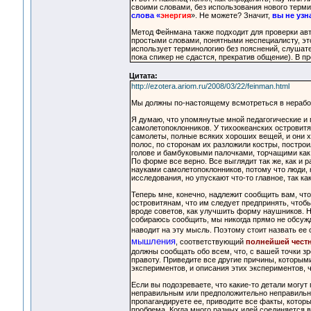
своими словами, без использования нового термин
слова «
энергия
». Не можете? Значит,
вы не узн
Метод Фейнмана также подходит для проверки ав
простыми словами, понятными неспециалисту, это 
использует терминологию без пояснений, слушате
пока спикер не сдастся, прекратив общение). В п
Цитата:
http://ezotera.ariom.ru/2008/03/22/feinman.html
Мы должны по-настоящему всмотреться в неработа
Я думаю, что упомянутые мной педагогические и п
самолетопоклонников. У тихоокеанских островитя
самолеты, полные всяких хороших вещей, и они хо
полос, по сторонам их разложили костры, постро
голове и бамбуковыми палочками, торчащими как а
По форме все верно. Все выглядит так же, как и 
науками самолетопоклонников, потому что люди,
исследования, но упускают что-то главное, так к
Теперь мне, конечно, надлежит сообщить вам, что
островитянам, что им следует предпринять, чтоб
вроде советов, как улучшить форму наушников. Но
собираюсь сообщить, мы никогда прямо не обсужд
наводит на эту мысль. Поэтому стоит назвать ее
мышления
, соответствующий
полнейшей чест
должны сообщать обо всем, что, с вашей точки з
правоту. Приведите все другие причины, которым
экспериментов, и описания этих экспериментов, ч
Если вы подозреваете, что какие-то детали могут
неправильным или предположительно неправильным
пропагандируете ее, приводите все факты, которые
проблема. Когда много разных идей соединяется в