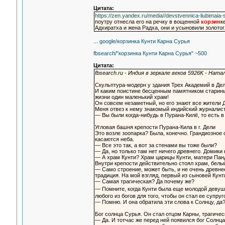
Цитата:
https://zen.yandex.ru/media//devstvennica-liubimaia
поутру отнесла его на речку в вощенной
корзин
к
Адхиратха и жена Радха, они и усыновили золото
...
google/корзинка Кунти Карна Сурья
fbsearch/"корзинка Кунти Карна Сурья" ~500
Цитата:
fbsearch.ru - Индия в зеркале веков 5926K - Нат
Скульптура-модерн у здания Трех Академий в Де
И каким поистине бесценным памятником старины
жизни один маленький храм!
Он совсем незаметный, но его знают все жители 
Меня отвез к нему знакомый индийский журналист
— Вы были когда-нибудь в Пурана-Килё, то есть в
Угловая башня крепости Пурана-Кила в г. Дели
Это возле зоопарка? Была, конечно. Грандиозное с
касаются неба.
— Все это так, а вот за стенами вы тоже были?
— Да, но только там нет ничего древнего. Домики 
— А храм Кунти? Храм царицы Кунти, матери Панд
Внутри крепости действительно стоял храм, белы
— Само строение, может быть, и не очень древне
традиция. На мой взгляд, первый из сыновей Кун
— Самая трагическая? Да почему же?
— Помните, когда Кунти была еще молодой девуш
любого из богов для того, чтобы он стал ее супру
— Помню. И она обратила эти слова к Солнцу, да
Бог солнца Сурья. Он стал отцом Карны, трагиче
— Да. И тотчас же перед ней появился бог Солнца