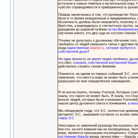
вступали в самую тяжёлую и мучительную пору. Н
чувство справедливости и приверженность руко
Правда заключалась в том, что руководство Тео
было в то время реакционным и придерживалось ус
безличность должны были направлять политику и 
братства, а вырождалось в сектантскую группу, з
доведении до широкой публики
истин Вневременн
обучения никого, кто два года не состоял членом 
Почему не допускать к духовному обучению того,
требовать от людей прерывать связи с другими г
когда
единственная
верность
, которая требуется
,
собственной душе
?
Ни одна личность не имеет права требовать духов
это обет,
сначала, собственной внутренней божес
действенно служить своим ближним.
Помнится, на одном из первых собраний Э.С., кот
заявление, что никто в мире не может быть учени
разрушило во мне определённое наваждение ..
..
Я не могла понять, почему Учителя, Которые счи
знала, что такого не может быть. Я знала, что О
многих людей, которые были учениками Учителей, 
нашла центр духовного света и понимания,
а оказ
Мы обнаружили тогда, что Э.С. полностью доминир
авторитет Э.С., выражали согласие со всеми за
главы Э.С
.
Некоторые из заявлений руководства казались п
Кое-кто, на кого взирали как на посвящённых, б
мере, являются признаками посвящённого. Сред
постоянная борьба
между личностями — борьба, к