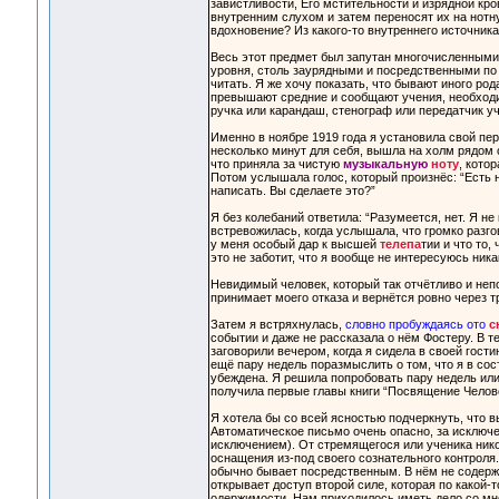
завистливости, Его мстительности и изрядной кр
внутренним слухом и затем переносят их на нотн
вдохновение? Из какого-то внутреннего источника
Весь этот предмет был запутан многочисленными
уровня, столь заурядными и посредственными по
читать. Я же хочу показать, что бывают иного ро
превышают средние и сообщают учения, необходи
ручка или карандаш, стенограф или передатчик уч
Именно в ноябре 1919 года я установила свой пер
несколько минут для себя, вышла на холм рядом 
что приняла за чистую
музыкальную
ноту
, котор
Потом услышала голос, который произнёс: “Есть 
написать. Вы сделаете это?”
Я без колебаний ответила: “Разумеется, нет. Я не
встревожилась, когда услышала, что громко разг
у меня особый дар к высшей
телепа
тии и что то,
это не заботит, что я вообще не интересуюсь ник
Невидимый человек, который так отчётливо и непо
принимает моего отказа и вернётся ровно через т
Затем я встряхнулась,
словно пробуждаясь ото
с
событии и даже не рассказала о нём Фостеру. В т
заговорили вечером, когда я сидела в своей гости
ещё пару недель поразмыслить о том, что я в сос
убеждена. Я решила попробовать пару недель или м
получила первые главы книги “Посвящение Челов
Я хотела бы со всей ясностью подчеркнуть, что 
Автоматическое письмо очень опасно, за исключ
исключением). От стремящегося или ученика никог
оснащения из-под своего сознательного контроля.
обычно бывает посредственным. В нём не содержи
открывает доступ второй силе, которая по какой-
одержимости. Нам приходилось иметь дело со мн