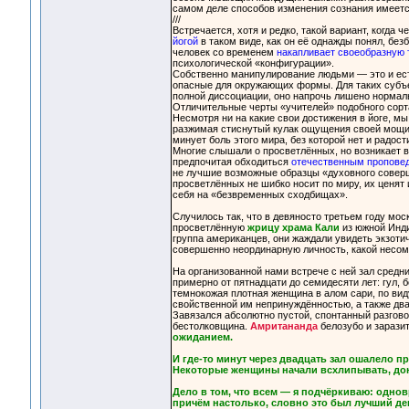
самом деле способов изменения сознания имеетс
///
Встречается, хотя и редко, такой вариант, когда ч
йогой
в таком виде, как он её однажды понял, бе
человек со временем
накапливает своеобразную 
психологической «конфигурации».
Собственно манипулирование людьми — это и ест
опасные для окружающих формы. Для таких субъек
полной диссоциации, оно напрочь лишено нормал
Отличительные черты «учителей» подобного сорт
Несмотря ни на какие свои достижения в йоге, м
разжимая стиснутый кулак ощущения своей мощи, 
минует боль этого мира, без которой нет и радо
Многие слышали о просветлённых, но возникает во
предпочитая обходиться
отечественным пропове
не лучшие возможные образцы «духовного совер
просветлённых не шибко носит по миру, их ценят
себя на «безвременных сходбищах».
Случилось так, что в девяносто третьем году мо
просветлённую
жрицу храма Кали
из южной Инди
группа американцев, они жаждали увидеть экзот
совершенно неординарную личность, какой несо
На организованной нами встрече с ней зал средн
примерно от пятнадцати до семидесяти лет: гул, 
темнокожая плотная женщина в алом сари, по вид
свойственной им непринуждённостью, а также два 
Завязался абсолютно пустой, спонтанный разгово
бестолковщина.
Амритананда
белозубо и зарази
ожиданием.
И где-то минут через двадцать зал ошалело пр
Некоторые женщины начали всхлипывать, до
Дело в том, что всем — я подчёркиваю: однов
причём настолько, словно это был лучший де