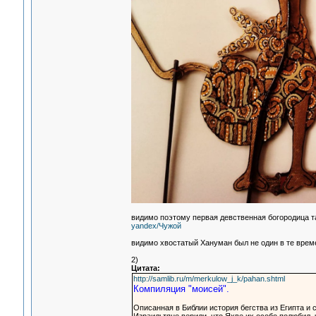
видимо поэтому первая девственная богородица т
yandex/Чужой
видимо хвостатый Хануман был не один в те време
2)
Цитата:
http://samlib.ru/m/merkulow_j_k/pahan.shtml
Компиляция "моисей".
Описанная в Библии история бегства из Египта и 