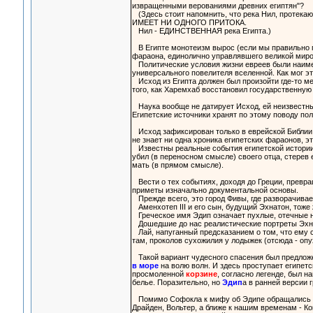
извращенными верованиями древних египтян"?
(Здесь стоит напомнить, что река Нил, проте
ИМЕЕТ НИ ОДНОГО ПРИТОКА.
Нил - ЕДИНСТВЕННАЯ река Египта.)
В Египте монотеизм вырос (если мы правильно п
фараона, единолично управлявшего великой миро
Политические условия жизни евреев были наимен
универсального повелителя вселенной. Как мог э
Исход из Египта должен был произойти где-то меж
того, как Харемхаб восстановил государственную 
Наука вообще не датирует Исход, ей неизвестны 
Египетские источники хранят по этому поводу по
Исход зафиксирован только в еврейской Библии,
не знает ни одна хроника египетских фараонов, э
Известны реальные события египетской истории в
убил (в переносном смысле) своего отца, стерев 
мать (в прямом смысле).
Вести о тех событиях, доходя до Греции, превра
приметы изначально документальной основы.
Прежде всего, это город Фивы, где разворачивает
Аменхотеп III и его сын, будущий Эхнатон, тоже 
Греческое имя Эдип означает пухлые, отечные н
Дошедшие до нас реалистические портреты Эхнат
Лай, напуганный предсказанием о том, что ему с
там, проколов сухожилия у лодыжек (отсюда - опу
Такой вариант чудесного спасения был предлож
в море
на волю волн. И здесь проступает египетс
просмоленной
корзине
, согласно легенде, был 
белье. Поразительно, но
Эдип
а в ранней версии 
Помимо Софокла к мифу об Эдипе обращались Евр
Драйден, Вольтер, а ближе к нашим временам - Ко