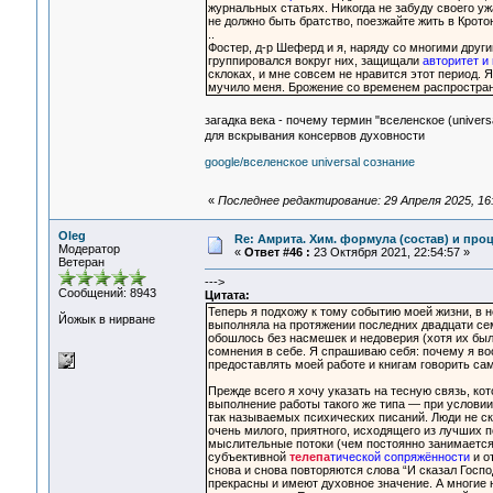
журнальных статьях. Никогда не забуду своего ужа
не должно быть братство, поезжайте жить в Кротон
..
Фостер, д-р Шеферд и я, наряду со многими друг
группировался вокруг них, защищали
авторитет и
склоках, и мне совсем не нравится этот период. 
мучило меня. Брожение со временем распространи
загадка века - почему термин "вселенское (univers
для вскрывания консервов духовности
google/вселенское universal сознание
«
Последнее редактирование: 29 Апреля 2025, 16:
Oleg
Re: Амрита. Хим. формула (состав) и проц
Модератор
«
Ответ #46 :
23 Октября 2021, 22:54:57 »
Ветеран
--->
Сообщений: 8943
Цитата:
Теперь я подхожу к тому событию моей жизни, в н
Йожык в нирване
выполняла на протяжении последних двадцати сем
обошлось без насмешек и недоверия (хотя их был
сомнения в себе. Я спрашиваю себя: почему я во
предоставлять моей работе и книгам говорить са
Прежде всего я хочу указать на тесную связь, ко
выполнение работы такого же типа — при условии,
так называемых психических писаний. Люди не ск
очень милого, приятного, исходящего из лучших
мыслительные потоки (чем постоянно занимается
субъективной
телепа
тической сопряжённости
и о
снова и снова повторяются слова “И сказал Госпо
прекрасны и имеют духовное значение. А многие н