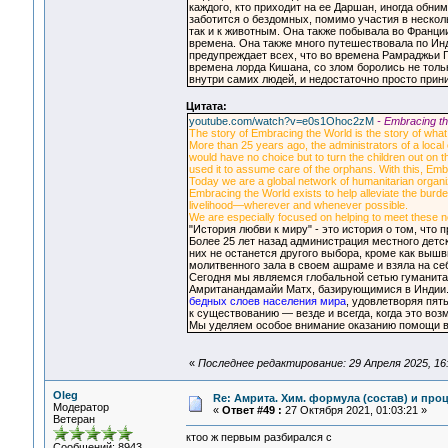
каждого, кто приходит на ее Даршан, иногда обни
заботится о бездомных, помимо участия в несколь
так и к животным. Она также побывала во Франци
времена. Она также много путешествовала по Инд
предупреждает всех, что во времена Рамраджьи Г
времена лорда Кишана, со злом боролись не тольк
внутри самих людей, и недостаточно просто прини
Цитата:
youtube.com/watch?v=e0s1Ohoc2zM
- Embracing t
The story of Embracing the World is the story of what
More than 25 years ago, the administrators of a loca
would have no choice but to turn the children out on 
used it to assume care of the orphans. With this, Em
Today we are a global network of humanitarian organiz
Embracing the World exists to help alleviate the burde
livelihood—wherever and whenever possible.
We are especially focused on helping to meet these ne
"История любви к миру" - это история о том, что
Более 25 лет назад администрация местного детск
них не останется другого выбора, кроме как вышв
молитвенного зала в своем ашраме и взяла на себ
Сегодня мы являемся глобальной сетью гуманит
Амританандамайи Матх, базирующимися в Индии. 
бедных слоев населения мира
, удовлетворяя пят
к существованию — везде и всегда, когда это воз
Мы уделяем особое внимание оказанию помощи в 
«
Последнее редактирование: 29 Апреля 2025, 16:
Oleg
Re: Амрита. Хим. формула (состав) и проц
Модератор
«
Ответ #49 :
27 Октября 2021, 01:03:21 »
Ветеран
ктоо ж первым разбирался с
Сообщений: 8943