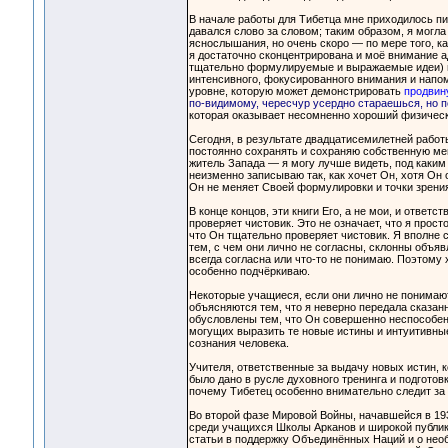
В начале работы для Тибетца мне приходилось пис
давался слово за словом; таким образом, я могла
яснослышания, но очень скоро — по мере того, к
я достаточно сконцентрирована и моё внимание а
тщательно формулируемые и выражаемые идеи) по 
интенсивного, фокусированного внимания и напо
уровне, которую может демонстрировать
продвин
по-видимому, чересчур усердно стараешься, но 
которая оказывает несомненно хороший физичес
Сегодня, в результате двадцатисемилетней работ
постоянно сохранять и сохраняю собственную мен
житель Запада — я могу лучше видеть, под каким 
неизменно записываю так, как хочет Он, хотя Он
Он не меняет Своей формулировки и точки зрения,
В конце концов, эти книги Его, а не мои, и ответ
проверяет чистовик. Это не означает, что я прост
что Он тщательно проверяет чистовик. Я вполне 
тем, с чем они лично не согласны, склонны объяв
всегда согласна или что-то не понимаю. Поэтому х
особенно подчёркиваю.
Некоторые учащиеся, если они лично не понимают
объясняются тем, что я неверно передала сказанн
обусловлены тем, что Он совершенно неспособен 
могущих выразить те новые истины и интуитивны
сознания человека.
Учителя, ответственные за выдачу новых истин, 
было дано в русле духовного тренинга и подготов
почему Тибетец особенно внимательно следит за 
Во второй фазе Мировой Войны, начавшейся в 19
среди учащихся Школы Арканов и широкой публики
статьи в поддержку Объединённых Наций и о необ