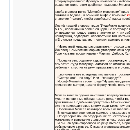
сформулированного Фрейдом комплекса - любовь сы
реальном египетском двойнике - фараоне Эхнато
...
Фрейд в своем труде "Моисей и монотеизм" пишет
знатная и бедная - в обычном мифе с помощью
к
спасение "чужого", якобы еврейского) народ прео
..
Иосиф Флавий в своем труде "Иудейские древности
бы он, навлекши на себя гнев царя, не пострада
он предпочел предоставить спасение дитяти и заб
ненадежно), подвергать опасности не только тайно
и Его слова представляют полную гарантию и, нав
(Известный мидраш рассказывает, что когда фара
Йохевед. Семилетняя Мариам уговорила отца вер
Торе названы пророчицами - Мариам, Дебора, Хул
Порешив это, родители сделали тростниковую 
поместить туда младенца. Замазав ее смолою, ко
ребенка и, спустив на реку, предоставили его спа
...положив в нее младенца, поставила в тростнике
"Сестра его"... по отцу? Или - "по народу"?
Иосиф Флавий в своем труде "Иудейские древнос
приказанию матери, шла по берегу, чтобы посмот
...
Моисей вместо оружия выставлял вперед святыню 
культ и священные обряды такого рода, чтобы те
действиями. Подобными средствами Моисей сниска
охотно присоединялись к нему ради таких поучен
Преемники Моисея некоторое время оставались, 
Впоследствии жреческая должность оказалась сн
От суеверия пошло воздержание от некоторых ро
мальчиков и вырезание у девочек, и некоторые дру
И вышла дочь фараонова на реку мыться, а прис
рабыню свою взять ее. Открыла и увидела младенц