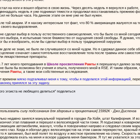
стал на ноги и вошел обратно в свою жизнь. Через десять недель я вернулся к работе
 двенадцать недель я уже поднимал тяжести и продолжал восстанавливать прежнюю фор
осил не больше часа. На данном этапе он мне уже не был нужен.
е той аварии. И я нахожу интересным тот факт, что 80 % американцев жалуются на те
 своего выздоровления.
не сделал выбор в пользу естественного самоисцеления, что бы было со мной сегодня
ого выбора, я испытываю тихое блаженство от ощущения своей свободы. Я думаю, что 
ог бы и вообразить, если бы сделал выбор в пользу традиционной хирургии.
м деле не знаю, не было ли случившееся со мной чудом. Но я сдержал данное себе об
сцеление означает самостоятельное восстановление тела после травмы или самостоя
или лекарственные препараты.
за 7 лет моего преподавания в
Школе просветления
Рамты
я перешагнул далеко за пе
 не была бы возможна без учения и опыта, полученного мной в RSE. И таким образом,
учения
Рамты
, а также мои собственные исследования.
т времени
мягко подталкивал меня к тому, чтобы я поделился этой информацией
, пер
аконец принялся за эту задачу
.
го эгоиста не любящего делиться" поделиться
использовать силу подсознания для здоровья и процветания] 15992K - Джо Диспенза
только недавно занялся мануальной терапией в городке Ла-Хойя, штат Калифорния. И 
кончил этап плавания и перешел к велосипедной части гонки. Я подъезжал к коварном
зжающим автомобилям, махнул, чтобы я поворачивал направо и следовал своим маршр
с него глаз. Когда я обогнал двух велосипедистов на этом самом перекрестке, красны
что я запомнил, был мой полет по воздуху и жесткое приземление на спину. Скорость
продолжала ехать на меня и вскоре ударила меня бампером. Я тут же ухватился за э