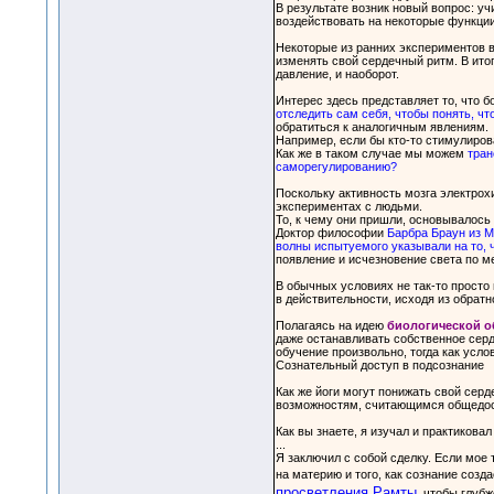
В результате возник новый вопрос: у
воздействовать на некоторые функци
Некоторые из ранних экспериментов 
изменять свой сердечный ритм. В ито
давление, и наоборот.
Интерес здесь представляет то, что 
отследить сам себя, чтобы понять, чт
обратиться к аналогичным явлениям.
Например, если бы кто-то стимулиро
Как же в таком случае мы можем
тран
саморегулированию?
Поскольку активность мозга электро
экспериментах с людьми.
То, к чему они пришли, основывалось 
Доктор философии
Барбра Браун из 
волны испытуемого указывали на то, 
появление и исчезновение света по ме
В обычных условиях не так-то просто
в действительности, исходя из обратно
Полагаясь на идею
биологической о
даже останавливать собственное серд
обучение произвольно, тогда как усл
Сознательный доступ в подсознание
Как же йоги могут понижать свой сер
возможностям, считающимся общедост
Как вы знаете, я изучал и практиковал
...
Я заключил с собой сделку. Если мое 
на материю и того, как сознание созд
просветления Рамты
, чтобы глубж