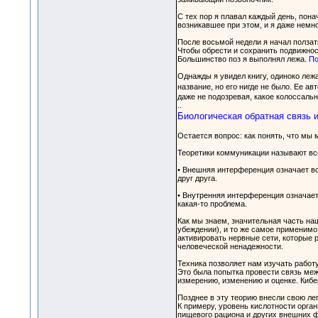
С тех пор я плавал каждый день, пон
возникавшее при этом, и я даже немн
После восьмой недели я начал ползать
Чтобы обрести и сохранить подвижно
Большинство поз я выполнял лежа.
По
Однажды я увидел книгу, одиноко лежа
название, но его нигде не было. Ее а
даже не подозревая, какое колоссальн
..
Биологическая обратная связь 
Остается вопрос: как понять, что мы
Теоретики коммуникации называют все
• Внешняя интерференция означает вс
друг друга.
• Внутренняя интерференция означает 
какая-то проблема.
Как мы знаем, значительная часть наш
убеждении), и то же самое применимо
активировать нервные сети, которые
человеческой ненадежности.
Техника позволяет нам изучать работу
Это была попытка провести связь ме
измерению, изменению и оценке. Кибе
Позднее в эту теорию внесли свою ле
К примеру, уровень кислотности орга
пищевого рациона и других внешних ф