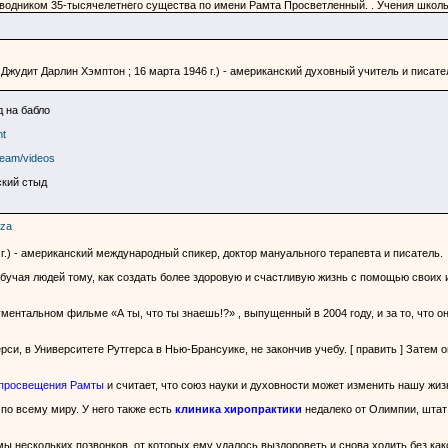
оводником 35-тысячелетнего существа по имени Рамта Просветленный. . Учения школы
 Джудит Дарлин Хэмптон ; 16 марта 1946 г.) - американский духовный учитель и писа
д на бабло
nt
eam/videos
ский стыд
nza
г.) - американский международный спикер, доктор мануального терапевта и писатель.
обучая людей тому, как создать более здоровую и счастливую жизнь с помощью своих и
ентальном фильме «А ты, что ты знаешь!?» , выпущенный в 2004 году, и за то, что о
и, в Университете Рутгерса в Нью-Брансуике, не закончив учебу. [ править ] Затем о
 просвещения Рамты
и считает, что союз науки и духовности может изменить нашу жиз
по всему миру. У него также есть
клиника хиропрактики
недалеко от Олимпии, штат 
ы нескольких позвонков, от которых ему удалось выздороветь и снова ходить без како