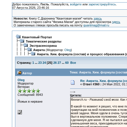
Добро пожаловать,
Гость
. Пожалуйста,
войдите
или
зарегистрируйтесь
.
07 Августа 2026, 23:46:16
Новости:
Книгу С.Доронина "Квантовая магия" читать
здесь
Материалы старого сайта "Физика Магии" доступны для просмотра
здесь
О замеченных глюках просьба писать на почту
quantmag@mail.ru
Квантовый Портал
Тематические разделы
Экстрасенсорика
Амрита
(Модератор:
Oleg
)
Амрита. Хим. формула (состав) и процесс образования (в
Страниц:
1
...
23
24
[
25
]
26
27
...
60
Все
Тема: Амрита. Хим. формула (состав
Автор
Oleg
Re: Амрита. Хим. формула (со
Модератор
«
Ответ #360 :
24 Мая 2022, 01:
Ветеран
--->
Сообщений: 8943
Цитата:
fbsearch.ru - Развивай свой мозг. К
Йожык в нирване
В какой-то момент я решил, что мне п
гравитации на мой позвоночник и позв
моей задачи. Меня одели в очень туго
был в вертикальном положении. Сперв
сделанную для меня. Я не пытался ше
уменьшения веса, приходившегося на
заживающий позвоночник.