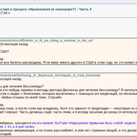
став) и процесс образования (в сахасраре?) - Часть 4
17:44 »
comments/omcn86/when_is_dr_joe_doing_a_seminar_in_the_us/
 10 месяцев назад
в США?
ад
но все билеты распроданы. Я не вижу никого другого в США в этом году, но это может 
omments/oki3x0/using_dr_dispenzas_techniques_to_treat_insomnia/
месяцев назад
ы для лечения бессонницы?
и кто-нибудь приемы и методы доктора Диспензы для лечения бессонницы? Я наткнулс
дотов о людях с болезнями, которые вылечились с помощью его медитаций, но несколь
ь любые отзывы по моей теме. Спасибо
ад
д сном, а после сплю как младенец. Хотя это зависит от медитации — некоторые из 
ет хорошо. Часть делаешь сидя, часть лежа, и я всегда засыпаю до конца (я использу
 любимых, находится
на его канале YouTube «Нарушение привычки быть собой: неделя 1
 1’ it’s a 4-part series.
оренных американцев, и он очень расслабляет, в нем нет странных вещей, и это делае
нтарий.