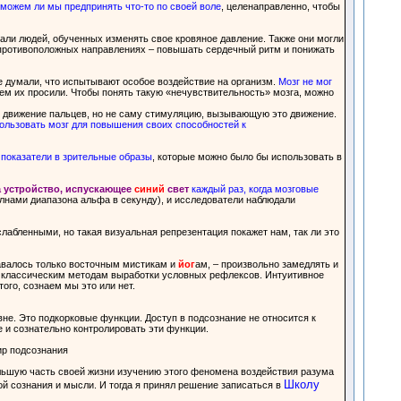
можем ли мы предпринять что-то по своей воле
, целенаправленно, чтобы
вали людей, обученных изменять свое кровяное давление. Также они могли
противоположных направлениях – повышать сердечный ритм и понижать
е думали, что испытывают особое воздействие на организм.
Мозг не мог
чем их просили. Чтобы понять такую «нечувствительность» мозга, можно
и движение пальцев, но не саму стимуляцию, вызывающую это движение.
ользовать мозг для повышения своих способностей к
 показатели в зрительные образы
, которые можно было бы использовать в
а устройство, испускающее
синий
свет
каждый раз, когда мозговые
олнами диапазона альфа в секунду), и исследователи наблюдали
абленными, но такая визуальная репрезентация покажет нам, так ли это
давалось только восточным мистикам и
йог
ам, – произвольно замедлять и
 к классическим методам выработки условных рефлексов. Интуитивное
ого, сознаем мы это или нет.
не. Это подкорковые функции. Доступ в подсознание не относится к
и сознательно контролировать эти функции.
мир подсознания
большую часть своей жизни изучению этого феномена воздействия разума
Школу
ой сознания и мысли. И тогда я принял решение записаться в