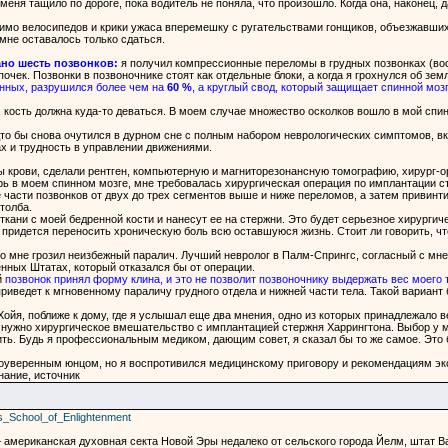
еня тащило по дороге, пока водитель не поняла, что произошло. Когда она, наконец, 
мо велосипедов и крики ужаса вперемешку с ругательствами гонщиков, объезжавших м
 мне оставалось только сдаться.
но шесть позвонков:
я получил компрессионные переломы в грудных позвонках (вос
очек. Позвонки в позвоночнике стоят как отдельные блоки, а когда я грохнулся об зем
енных, разрушился более чем на
60 %
, а круглый свод, который защищает спинной мозг,
, кость должна куда-то деваться. В моем случае множество осколков вошло в мой спи
то бы снова очутился в дурном сне с полным набором неврологических симптомов, вк
ах и трудность в управлении движениями.
зы крови, сделали рентген, компьютерную и магниторезонансную томографию, хирург-о
ерь в моем спинном мозге, мне требовалась хирургическая операция по имплантации с
е части позвонков от двух до трех сегментов выше и ниже переломов, а затем привин
толба.
ткани с моей бедренной кости и нанесут ее на стержни. Это будет серьезное хирургич
придется переносить хроническую боль всю оставшуюся жизнь. Стоит ли говорить, что
то мне грозил неизбежный паралич. Лучший невролог в Палм-Спрингс, согласный с мнен
нных Штатах, который отказался бы от операции.
й
позвонок принял форму клина, и это не позволит позвоночнику выдержать вес моего 
 приведет к мгновенному параличу грудного отдела и нижней части тела. Такой вариант
Хойя, поближе к дому, где я услышал еще два мнения, одно из которых принадлежало
 нужно хирургическое вмешательство с имплантацией стержня Харрингтона. Выбор у м
ить. Будь я профессиональным медиком, дающим совет, я сказал бы то же самое. Это 
моуверенным юнцом, но я воспротивился медицинскому приговору и рекомендациям эксп
нание, источник
7s_School_of_Enlightenment
американская духовная секта Новой Эры недалеко от сельского города Йелм, штат Ваш