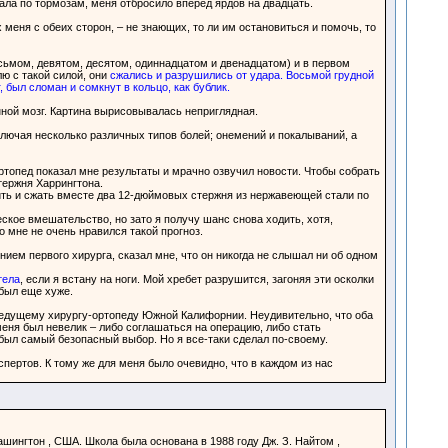
дала по тормозам, меня отбросило вперед ярдов на двадцать.
еня с обеих сторон, – не знающих, то ли им остановиться и помочь, то
ьмом, девятом, десятом, одиннадцатом и двенадцатом) и в первом
лю с такой силой, они
сжались и разрушились от удара. Восьмой грудной
 был сломан и сомкнут в кольцо, как бублик.
нной мозг. Картина вырисовывалась неприглядная.
лючая несколько различных типов болей; онемений и покалываний, а
ртопед показал мне результаты и мрачно озвучил новости. Чтобы собрать
тержня Харрингтона.
тить и сжать вместе два 12-дюймовых стержня из нержавеющей стали по
еское вмешательство, но зато я получу шанс снова ходить, хотя,
 мне не очень нравился такой прогноз.
ием первого хирурга, сказал мне, что он никогда не слышал ни об одном
тела
, если я встану на ноги. Мой хребет разрушится, загоняя эти осколки
 был еще хуже.
 ведущему хирургу-ортопеду Южной Калифорнии. Неудивительно, что оба
еня был невелик – либо соглашаться на операцию, либо стать
был самый безопасный выбор. Но я все-таки сделал по-своему.
ертов. К тому же для меня было очевидно, что в каждом из нас
ингтон , США. Школа была основана в 1988 году Дж. З. Найтом ,