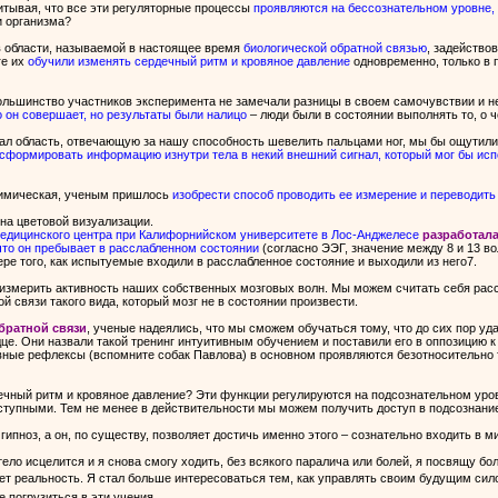
читывая, что все эти регуляторные процессы
проявляются на бессознательном уровне, 
и организма?
в области, называемой в настоящее время
биологической обратной связью
, задейство
ге их
обучили изменять сердечный ритм и кровяное давление
одновременно, только в 
большинство участников эксперимента не замечали разницы в своем самочувствии и н
о он совершает, но результаты были налицо
– люди были в состоянии выполнять то, о 
вал область, отвечающую за нашу способность шевелить пальцами ног, мы бы ощутил
сформировать информацию изнутри тела в некий внешний сигнал, который мог бы исп
химическая, ученым пришлось
изобрести способ проводить ее измерение и переводить
на цветовой визуализации.
Медицинского центра при Калифорнийском университете в Лос-Анджелесе
разработал
что он пребывает в расслабленном состоянии
(согласно ЭЭГ, значение между 8 и 13 в
ре того, как испытуемые входили в расслабленное состояние и выходили из него7.
 измерить активность наших собственных мозговых волн. Мы можем считать себя рассл
й связи такого вида, который мозг не в состоянии произвести.
братной связи
, ученые надеялись, что мы сможем обучаться тому, что до сих пор у
це. Они назвали такой тренинг интуитивным обучением и поставили его в оппозицию
овные рефлексы (вспомните собак Павлова) в основном проявляются безотносительно т
дечный ритм и кровяное давление? Эти функции регулируются на подсознательном уров
упными. Тем не менее в действительности мы можем получить доступ в подсознание 
 гипноз, а он, по существу, позволяет достичь именно этого – сознательно входить в 
тело исцелится и я снова смогу ходить, без всякого паралича или болей, я посвящу 
ает реальность. Я стал больше интересоваться тем, как управлять своим будущим сил
е погрузиться в эти учения.