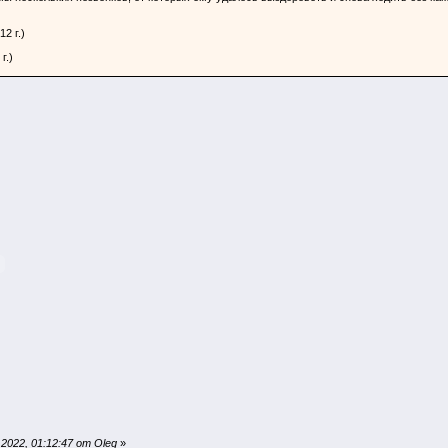
2 г.)
г.)
022, 01:12:47 от Oleg
»