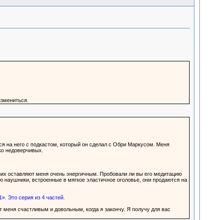
измениться.
я на него с подкастом, который он сделал с Обри Маркусом. Меня
ко недоверчивых.
них оставляют меня очень энергичным. Пробовали ли вы его медитацию
ю наушники, встроенные в мягкое эластичное оголовье, они продаются на
». Это серия из 4 частей.
т меня счастливым и довольным, когда я закончу. Я получу для вас