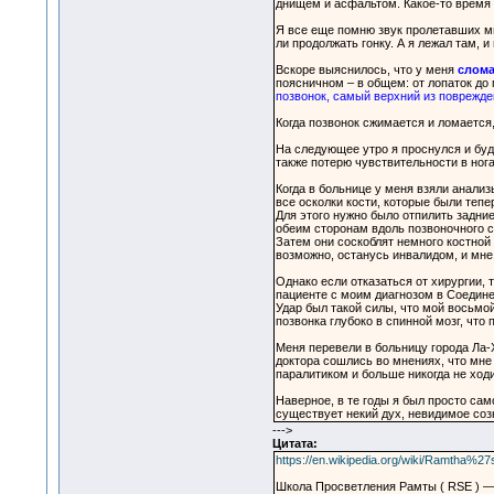
днищем и асфальтом. Какое-то время м
Я все еще помню звук пролетавших ми
ли продолжать гонку. А я лежал там, и
Вскоре выяснилось, что у меня
слома
поясничном – в общем: от лопаток до п
позвонок, самый верхний из поврежд
Когда позвонок сжимается и ломается
На следующее утро я проснулся и буд
также потерю чувствительности в ног
Когда в больнице у меня взяли анали
все осколки кости, которые были теп
Для этого нужно было отпилить задни
обеим сторонам вдоль позвоночного с
Затем они соскоблят немного костной 
возможно, останусь инвалидом, и мне 
Однако если отказаться от хирургии, 
пациенте с моим диагнозом в Соедине
Удар был такой силы, что мой восьмо
позвонка глубоко в спинной мозг, что
Меня перевели в больницу города Ла-
доктора сошлись во мнениях, что мне
паралитиком и больше никогда не ход
Наверное, в те годы я был просто са
существует некий дух, невидимое соз
--->
Цитата:
https://en.wikipedia.org/wiki/Ramtha%2
Школа Просветления Рамты ( RSE ) — 