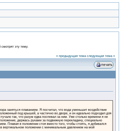
 смотрят эту тему.
« предыдущая тема
следующая тема »
 пора заняться плаванием. Я посчитал, что вода уменьшит воздействие
положенный под крышей, а частично во дворе, и он идеально подходил для
тучало так, что разум едва поспевал за ним. Уже столько времени я не
 положение, держась руками за подвижную перекладину, специально
ем. Плавая в положении стоя вместо того, чтобы стоять, я добивался
я в вертикальном положении с минимальным давлением на мой