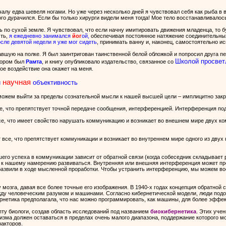
ачалу едва шевеля ногами. Но уже через несколько дней я чувствовал себя как рыба в
ого дурачился. Если бы только хирурги видели меня тогда! Мое тело восстанавливало
 по сухой земле. Я чувствовал, что если начну имитировать движения младенца, то бу
сть,
я ежедневно занимался
йог
ой,
обеспечивая постоянное натяжение соединительных
сле девятой недели я уже мог сидеть
, принимать ванну и, наконец, самостоятельно и
вшую на полке. Я был заинтригован таинственной белой обложкой и попросил друга пер
Школой просвет
втором был
Рамта
, и книгу опубликовало издательство, связанное со
ое воздействие она окажет на меня.
научная
и
объективность
 можем выйти за пределы сознательной мысли к нашей высшей цели – имплицитно зак
, что препятствует точной передаче сообщения, интерференцией. Интерференция под
е, что имеет свойство нарушать коммуникацию и возникает во внешнем мире двух ко
все, что препятствует коммуникации и возникает во внутреннем мире одного из двух 
его успеха в коммуникации зависит от обратной связи (когда собеседник складывает р
 к нашему намерению развиваться. Внутренняя или внешняя интерференция может про
 развили в ходе мысленной проработки. Чтобы устранить интерференцию, мы можем в
 мозга, давая все более точные его изображения. В 1940-х годах концепция обратной 
жду человеческим разумом и машинами. Согласно кибернетической модели, люди под
рнетика предполагала, что нас можно программировать, как машины, для более эффек
пту биологи, создав область исследований под названием
биокибернетика
. Этих уче
низма должен оставаться в пределах очень малого диапазона, поддержание которого 
акторов.