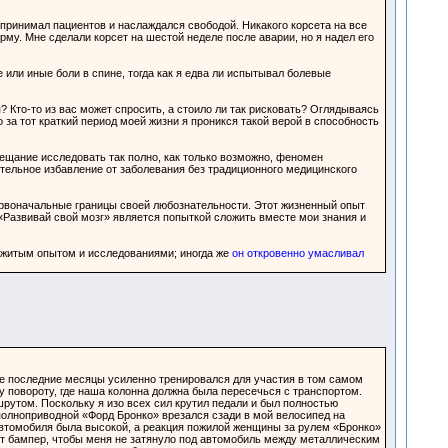
, принимал пациентов и наслаждался свободой. Никакого корсета на все
му. Мне сделали корсет на шестой неделе после аварии, но я надел его
 или иные боли в спине, тогда как я едва ли испытывал болевые
? Кто-то из вас может спросить, а стоило ли так рисковать? Оглядываясь
за тот краткий период моей жизни я проникся такой верой в способность
ещание исследовать так полно, как только возможно, феномен
тельное избавление от заболевания без традиционного медицинского
рвоначальные границы своей любознательности. Этот жизненный опыт
 «Развивай свой мозг» является попыткой сложить вместе мои знания и
ежитым опытом и исследованиями; иногда же
он откровенно умасливал
все последние месяцы усиленно тренировался для участия в том самом
у повороту, где наша колонна должна была пересечься с транспортом.
утом. Поскольку я изо всех сил крутил педали и был полностью
й полноприводной «Форд Бронко» врезался сзади в мой велосипед на
 автомобиля была высокой, а реакция пожилой женщины за рулем «Бронко»
тот бампер, чтобы меня не затянуло под автомобиль между металлическим