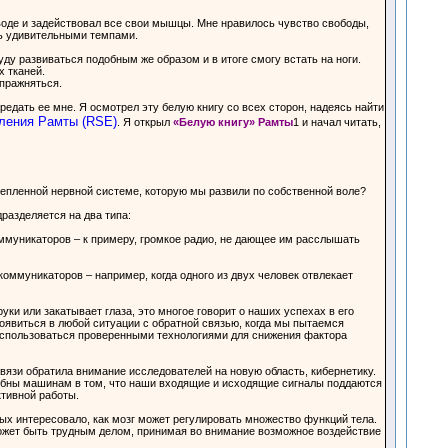
 воде и задействовал все свои мышцы. Мне нравилось чувство свободы,
сь удивительными темпами.
ду развиваться подобным же образом и в итоге смогу встать на ноги.
 тканей.
спражняться.
едать ее мне. Я осмотрел эту белую книгу со всех сторон, надеясь найти
ления Рамты (RSE)
. Я открыл
«Белую книгу» Рамты
1 и начал читать,
репленной нервной системе, которую мы развили по собственной воле?
разделяется на два типа:
ммуникаторов – к примеру, громкое радио, не дающее им расслышать
коммуникаторов – например, когда одного из двух человек отвлекает
уки или закатывает глаза, это многое говорит о наших успехах в его
явиться в любой ситуации с обратной связью, когда мы пытаемся
оспользоваться проверенными технологиями для снижения фактора
связи обратила внимание исследователей на новую область, кибернетику.
обны машинам в том, что наши входящие и исходящие сигналы поддаются
тивной работы.
ных интересовало, как мозг может регулировать множество функций тела.
может быть трудным делом, принимая во внимание возможное воздействие