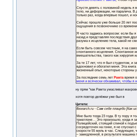
Спустя девять с половиной недель я в
тело, ни деформации, ни паралича. В
только раз, когда впервые пошел, и н
Сейчас прошло уже больше 20 лет посл
ощущения в позвоночнике со времени
Я часто задаюсь вопросом: если бы я 
назад и представляя последствия друг
разума к исцелению тела, какой не см
Если быть совсем честным, я на само
спонтанного исцеления. Спонтанное и
вмешательства, такого как хирургия 
За те 17 лет, что я был студентом, и 
вдохновил и обогатил меня. Эта книга
жизненный опыт, некоторые стороны 
За последние семь лет
Рамта
время о
меня и всячески обхаживал, чтобы я н
ну прям "как Рамта умасливал махрово
хотя повтор делёжки уже был в
Цитата:
fbsearch.ru - Сам себе плацебо [Как 
Мне было тогда 23 года. В ту пору я 
триатлоне… Это произошло, когда я за
Полицейский, стоящий спиной к подъе
сосредоточен на гонке, я не спускал 
скорости 55 миль в час. Следующее, 
– замедленной, в результате машина 