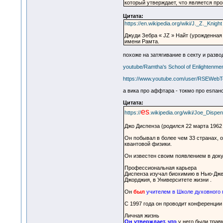
который утверждает, что является пр
Цитата:
https://en.wikipedia.org/wiki/J._Z._Knight
Джуди Зебра « JZ » Найт (урожденная
имени Рамта.
похоже на затягивание в секту и разво
youtube/Ramtha's School of Enlightenme
https://www.youtube.com/user/RSEWebT
а вика про аффтара - токмо про esпан
Цитата:
es
https://
.wikipedia.org/wiki/Joe_Dispe
Джо Диспенза (родился 22 марта 1962 
Он побывал в более чем 33 странах, 
квантовой физики.
Он известен своим появлением в докум
Профессиональная карьера
Диспенза изучал биохимию в Нью-Джерс
Джорджия, в Университете жизни .
Он
был
учителем в Школе духовного
С 1997 года он проводит конференции 
Личная жизнь
Он утверждает, что
у него были травм