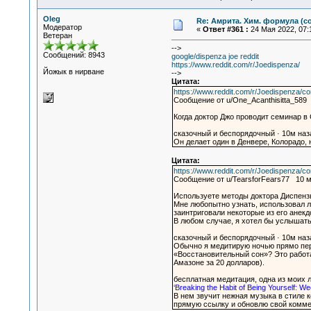
Oleg
Re: Амрита. Хим. формула (со
Модератор
«
Ответ #361 :
24 Мая 2022, 07:
Ветеран
-->
Сообщений: 8943
google/dispenza joe reddit
https://www.reddit.com/r/Joedispenza/
Йожык в нирване
-->
Цитата:
https://www.reddit.com/r/Joedispenza/
Сообщение от u/One_Acanthisitta_589
Когда доктор Джо проводит семинар 
сказочный и беспорядочный · 10м наз
Он делает один в Денвере, Колорадо, 
Цитата:
https://www.reddit.com/r/Joedispenza/c
Сообщение от u/TearsforFears77 10 
Используете методы доктора Диспенз
Мне любопытно узнать, использовал л
заинтриговали некоторые из его анек
В любом случае, я хотел бы услышат
сказочный и беспорядочный · 10м наз
Обычно я медитирую ночью прямо пере
«Восстановительный сон»? Это работа
Амазоне за 20 долларов).
бесплатная медитация, одна из моих
‘Breaking the Habit of Being Yourself: Week
В нем звучит нежная музыка в стиле к
прямую ссылку и обновлю свой комме