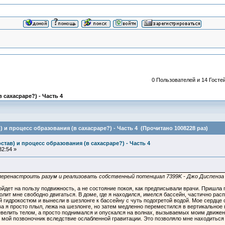
0 Пользователей и 14 Гостей
 сахасраре?) - Часть 4
) и процесс образования (в сахасраре?) - Часть 4 (Прочитано 1008228 раз)
став) и процесс образования (в сахасраре?) - Часть 4
32:54 »
ак перенастроить разум и реализовать собственный потенциал 7399K - Джо Диспенза
ойдет на пользу подвижность, а не состояние покоя, как предписывали врачи. Пришла
олит мне свободно двигаться. В доме, где я находился, имелся бассейн, частично рас
й гидрокостюм и вынесли в шезлонге к бассейну с чуть подогретой водой. Мое сердце с
а я просто плыл, лежа на шезлонге, но затем медленно переместился в вертикальное
велить телом, а просто поднимался и опускался на волнах, вызываемых моим движени
 мой позвоночник вследствие ослабленной гравитации. Это позволяло мне находитьс