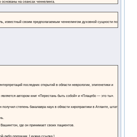
 основаны на сеансах ченнелинга.
тель, известный своим предполагаемым ченнелингом духовной сущности по
нтерпретаций последних открытий в области неврологии, эпигенетики и
н является автором книг «Перестань быть собой» и «Плацебо — это ты».
н получил степень бакалавра наук в области хиропрактики в Атланте, штат
нь.
Вашингтон, где он принимает своих пациентов.
й-либо операции. [ нужна ссылка ]