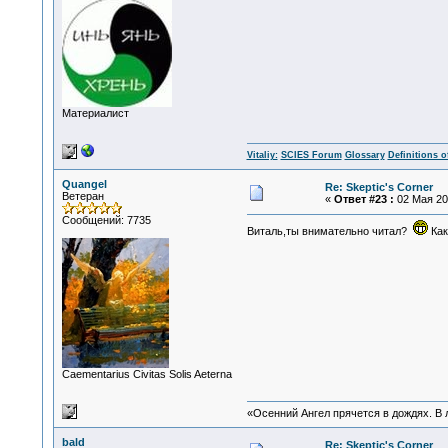
Материалист
Vitaliy:
SCIES Forum
Glossary
Definitions o
Quangel
Re: Skeptic's Corner
Ветеран
«
Ответ #23 :
02 Мая 201
Сообщений: 7735
Виталь,ты внимательно читал?
Как
Сaementarius Civitas Solis Aeterna
«Осенний Ангел прячется в дождях. В л
bald
Re: Skeptic's Corner