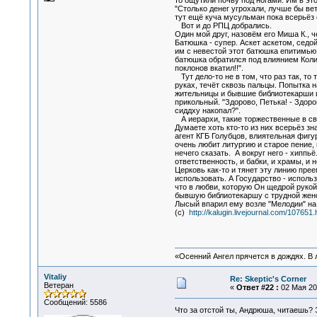
то ощутили почву под ногами. Им в эт
"Столько денег угрохали, лучше бы ве
тут ещё куча мусульман пока всерьёз с
Вот и до РПЦ добрались.
Один мой друг, назовём его Миша К., 
Батюшка - супер. Аскет аскетом, седой 
им с невестой этот батюшка епитимью 
батюшка обратился под влиянием Коли Т
поклонов вкатил!!".
Тут дело-то не в том, что раз так, то
руках, течёт сквозь пальцы. Попытка н
жительницы и бывшие библиотекарши из
прикольный. "Здорово, Петька! - Здоро
сиддху накопал?".
А иерархи, такие торжественные в сво
Думаете хоть кто-то из них всерьёз зн
агент КГБ Голубцов, влиятельная фигу
очень любит литургию и старое пение, 
нечего сказать. А вокруг него - хиппь
ответственность, и бабки, и храмы, и
Церковь как-то и тянет эту линию пре
использовать. А Государство - использ
что в любви, которую Он щедрой рукой 
бывшую библиотекаршу с трудной женск
Лысый впарил ему возле "Мелодии" на 
(c)
http://kalugin.livejournal.com/107651.
«Осенний Ангел прячется в дождях. В л
Vitaliy
Re: Skeptic's Corner
Ветеран
«
Ответ #22 :
02 Мая 201
Сообщений: 5586
Что за отстой ты, Андрюша, читаешь? 