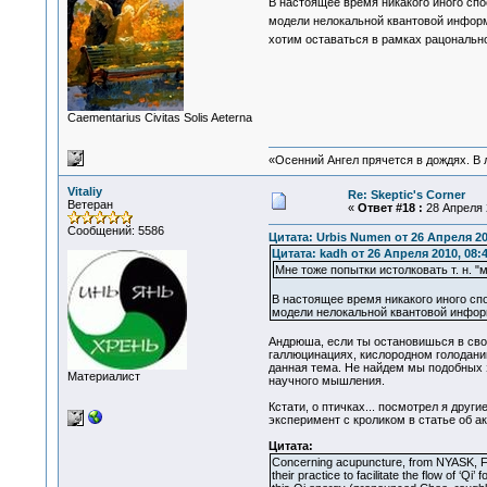
В настоящее время никакого иного сп
модели нелокальной квантовой информа
хотим оставаться в рамках рацонально
Сaementarius Civitas Solis Aeterna
«Осенний Ангел прячется в дождях. В л
Vitaliy
Re: Skeptic's Corner
Ветеран
«
Ответ #18 :
28 Апреля 2
Сообщений: 5586
Цитата: Urbis Numen от 26 Апреля 20
Цитата: kadh от 26 Апреля 2010, 08:
Мне тоже попытки истолковать т. н.
В настоящее время никакого иного сп
модели нелокальной квантовой инфор
Андрюша, если ты остановишься в сво
галлюцинациях, кислородном голодании
данная тема. Не найдем мы подобных з
Материалист
научного мышления.
Кстати, о птичках... посмотрел я друг
эксперимент с кроликом в статье об ак
Цитата:
Concerning acupuncture, from NYASK, Fall
their practice to facilitate the flow of ‘