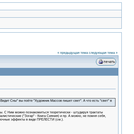
« предыдущая тема
следующая тема »
 Видит Сны" вы поёте "Художник Массов пишет свет". А что есть "свет" в
ы. С Ним можно познакомиться теоретически - штудируя трактаты
листические ("Зогар" - Книга Сияния) и пр. А можно, не помня себя,
побочные эффекты в виде ПРЕЛЕСТИ (см.).