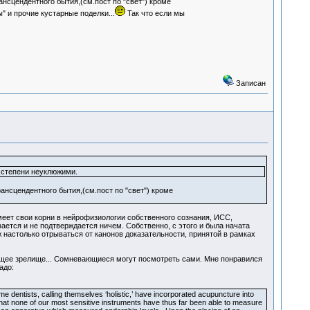
сцендентного бытия,(см.пост по "свет") кроме
 и прочие кустарные поделки...
Так что если мы
Записан
 степени неуклюжими.
нсцендентного бытия,(см.пост по "свет") кроме
еет свои корни в нейрофизиологии собственного сознания, ИСС,
ется и не подтверждается ничем. Собственно, с этого и была начата
 настолько отрываться от канонов доказательности, принятой в рамках
щее зрелище... Сомневающиеся могут посмотреть сами. Мне понравился
адо:
dentists, calling themselves ‘holistic,’ have incorporated acupuncture into
say that none of our most sensitive instruments have thus far been able to measure