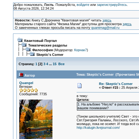
Добро пожаловать,
Гость
. Пожалуйста,
войдите
или
зарегистрируйтесь
.
08 Августа 2026, 12:34:24
Новости:
Книгу С.Доронина "Квантовая магия" читать
здесь
Материалы старого сайта "Физика Магии" доступны для просмотра
здесь
О замеченных глюках просьба писать на почту
quantmag@mail.ru
Квантовый Портал
Тематические разделы
Философия
(Модератор:
Корнак7
)
Skeptic's Corner
Страниц:
1
[
2
]
3
4
...
15
Все
Тема: Skeptic's Corner (Прочитано 5
Автор
Quangel
Re: Skeptic's Corner
Ветеран
«
Ответ #15 :
25 Апреля 2
Сообщений: 7735
в тему:
Цитата:
1. На альбоме "Несло" в рассказывали
вашем понимании?
(Тоном школьного учителя) Свет - эт
Свт.Григория Паламы, Лосского, Свт.Ио
молиццо, пока не осияет. И тогда всё
http://kalugin.livejournal.com/