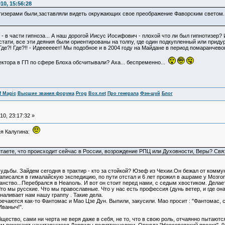
10, 15:56:28
нотизерами были,заставляли видеть окружающих свое преображение Фаворским светом..
 в части гипноза... А наш дорогой Иисус Иосифович - плохой что ли был гипнотизер? И
стати, все эти деяния были ориентированы на толпу, где один подкупленный или придуро
Где?! Где?!! - Идеееееет! Мы подобное и в 2004 году на Майдане в период помаранчево
вектора в ГП по сфере Блоха обсчитывали? Аха... беспременно...
f Magic
Высшие звания форума
Prog
Box.net
Про генерала
Фэн-шуй
Блог
0, 23:17:32 »
ея Калугина:
итаете, что происходит сейчас в России, возрождение РПЦ или Духовности, Веры? Свя
судьбы. Зайдем сегодня в трактир - кто за стойкой? Юзеф из Чехии.Он бежал от комму
 записался в гималайскую экспедицию, по пути отстал и 6 лет прожил в ашраме у Мозг
анство...Перебрался в Неаполь. И вот он стоит перед нами, с седым хвостиком. Делае
Что мы русские. Что мы православные. Что у нас есть профессия (дунь ветер, и где о
ивает нам нашу граппу . Такие дела.
ются как-то Фантомас и Мао Цзе Дун. Выпили, закусили. Мао просит : "Фантомас, сни
Иваныч!".
бщество, сами ни черта не веря даже в себя, не то, что в свою роль, отчаянно пытают