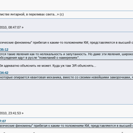
истве янтарной, в переливах света...» (c)
010, 08:47:07 »
магические феномены" прибегая к каким-то положениям КМ, представляются в высшей 
:35:12
тся такие явления как-то нелокальность и запутанность. Но даже эти явления, широк
обсуждения идут в русле "пожеланий о намерениях".
я адекватно объяснить не может. Куда уж там ЭЯ объяснять...
:34:42
а которые опирается квантовая механика, вместе со своими новейшими заморочками, 
010, 23:41:53 »
7:07
"магические феномены" прибегая к каким-то положениям КМ, представляются в высшей