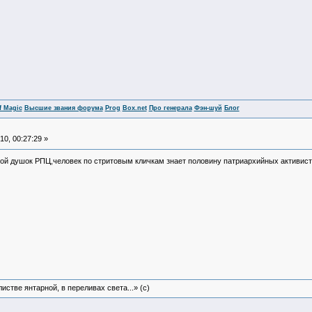
f Magic
Высшие звания форума
Prog
Box.net
Про генерала
Фэн-шуй
Блог
0, 00:27:29 »
ой душок РПЦ,человек по стритовым кличкам знает половину патриархийных активис
истве янтарной, в переливах света...» (c)