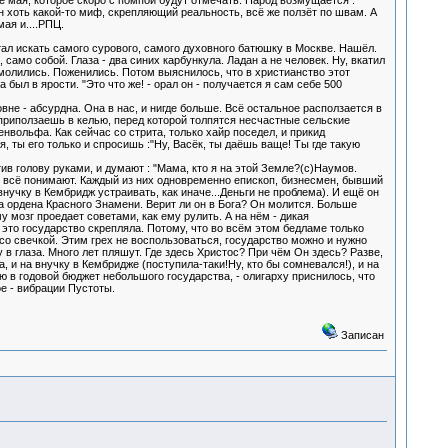
 мая, которое скоро с помпой будут отмечать. Народ возмущается :
н хоть какой-то миф, скрепляющий реальность, всё же ползёт по швам. А
ая и....РПЦ.
тал искать самого сурового, самого духовного батюшку в Москве. Нашёл.
 само собой. Глаза - два синих карбункула. Ладан а не человек. Ну, вкатил
 молились. Поженились. Потом выяснилось, что в христианство этот
ыл в ярости. "Это что же! - орал он - получается я сам себе 500
овне - абсурдна. Она в нас, и нигде больше. Всё остальное расползается в
х приползаешь в келью, перед которой толпятся несчастные сельские
вольфа. Как сейчас со стрита, только хайр поседел, и прикид
я, ты его только и спросишь :"Ну, Васёк, ты даёшь ваще! Ты где такую
ив голову руками, и думают : "Мама, кто я на этой Земле?(с)Наумов.
сно всё понимают. Каждый из них одновременно епископ, бизнесмен, бывший
нучку в Кембридж устраивать, как иначе...Деньги не проблема). И ещё он
ва ордена Красного Знамени. Верит ли он в Бога? Он молится. Больше
у мозг проедает советами, как ему рулить. А на нём - дикая
 это государство скрепляла. Потому, что во всём этом бедламе только
со свечкой. Этим грех не воспользоваться, государство можно и нужно
у в глаза. Много лет пляшут. Где здесь Христос? При чём Он здесь? Разве,
а, и на внучку в Кембридже (поступила-таки!Ну, кто бы сомневался!), и на
ю в годовой бюджет небольшого государства, - олигарху приснилось, что
е - вибрации Пустоты.
Записан