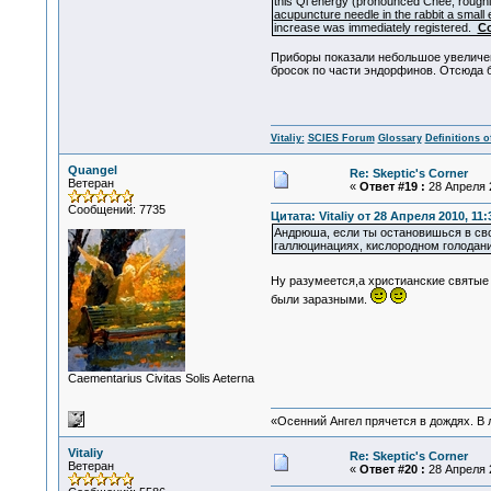
this Qi energy (pronounced Chee, roughl
acupuncture needle in the rabbit a small
increase was immediately registered.
Co
Приборы показали небольшое увеличен
бросок по части эндорфинов. Отсюда 
Vitaliy:
SCIES Forum
Glossary
Definitions o
Quangel
Re: Skeptic's Corner
Ветеран
«
Ответ #19 :
28 Апреля 2
Сообщений: 7735
Цитата: Vitaliy от 28 Апреля 2010, 11:
Андрюша, если ты остановишься в сво
галлюцинациях, кислородном голодани
Ну разумеется,а христианские святые
были заразными.
Сaementarius Civitas Solis Aeterna
«Осенний Ангел прячется в дождях. В л
Vitaliy
Re: Skeptic's Corner
Ветеран
«
Ответ #20 :
28 Апреля 2