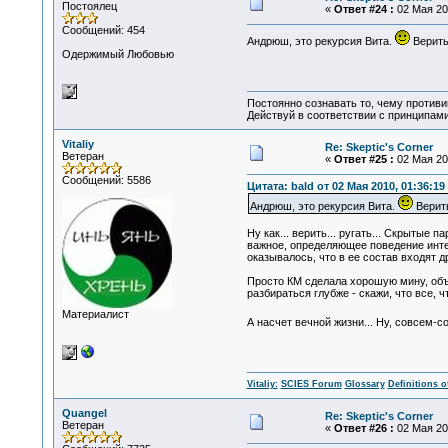
Постоялец
«
Ответ #24 :
02 Мая 201
Сообщений: 454
Андрюш, это рекурсия Вита.
Верить
Одержимый Любовью
Постоянно сознавать то, чему проти
Действуй в соответствии с принципам
Vitaliy
Re: Skeptic's Corner
Ветеран
«
Ответ #25 :
02 Мая 201
Сообщений: 5586
Цитата: bald от 02 Мая 2010, 01:36:19
Андрюш, это рекурсия Вита.
Верить
Ну как... верить... ругать... Скрытые
важное, определяющее поведение интер
оказывалось, что в ее состав входят др
Просто КМ сделала хорошую мину, объя
разбираться глубже - скажи, что все,
Материалист
А насчет вечной жизни... Ну, совсем-с
Vitaliy:
SCIES Forum
Glossary
Definitions o
Quangel
Re: Skeptic's Corner
Ветеран
«
Ответ #26 :
02 Мая 201