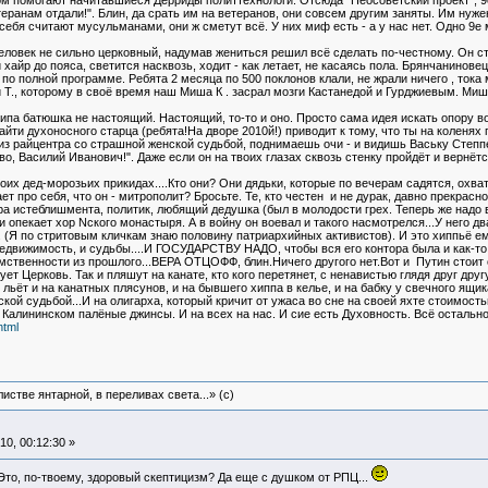
ом помогают начитавшиеся Дерриды политтехнологи. Отсюда "Неосоветский проект", 9е
теранам отдали!". Блин, да срать им на ветеранов, они совсем другим заняты. Им нуже
ебя считают мусульманами, они ж сметут всё. У них миф есть - а у нас нет. Одно 9е м
человек не сильно церковный, надумав жениться решил всё сделать по-честному. Он с
хайр до пояса, светится насквозь, ходит - как летает, не касаясь пола. Брянчаниновец,
по полной программе. Ребята 2 месяца по 500 поклонов клали, не жрали ничего , тока
., которому в своё время наш Миша К . засрал мозги Кастанедой и Гурджиевым. Миша б
 типа батюшка не настоящий. Настоящий, то-то и оно. Просто сама идея искать опору в
айти духоносного старца (ребята!На дворе 2010й!) приводит к тому, что ты на коленя
 райцентра со страшной женской судьбой, поднимаешь очи - и видишь Ваську Степпен
во, Василий Иванович!". Даже если он на твоих глазах сквозь стенку пройдёт и вернётс
их дед-морозьих прикидах....Кто они? Они дядьки, которые по вечерам садятся, охват
ает про себя, что он - митрополит? Бросьте. Те, кто честен и не дурак, давно прекра
ра истеблишмента, политик, любящий дедушка (был в молодости грех. Теперь же надо в
и опекает хор Nского монастыря. А в войну он воевал и такого насмотрелся...У него д
ё. (Я по стритовым кличкам знаю половину патриархийных активистов). И это хиппьё ем
 недвижимость, и судьбы....И ГОСУДАРСТВУ НАДО, чтобы вся его контора была и как-то
емственности из прошлого...ВЕРА ОТЦОФФ, блин.Ничего другого нет.Вот и Путин стоит 
ует Церковь. Так и пляшут на канате, кто кого перетянет, с ненавистью глядя друг друг
льёт и на канатных плясунов, и на бывшего хиппа в келье, и на бабку у свечного ящик
ой судьбой...И на олигарха, который кричит от ужаса во сне на своей яхте стоимость
Калининском палёные джинсы. И на всех на нас. И сие есть Духовность. Всё остально
html
истве янтарной, в переливах света...» (c)
0, 00:12:30 »
Это, по-твоему, здоровый скептицизм? Да еще с душком от РПЦ...