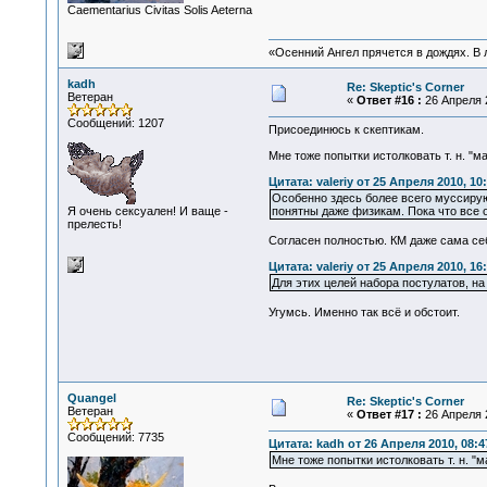
Сaementarius Civitas Solis Aeterna
«Осенний Ангел прячется в дождях. В л
kadh
Re: Skeptic's Corner
Ветеран
«
Ответ #16 :
26 Апреля 2
Сообщений: 1207
Присоединюсь к скептикам.
Мне тоже попытки истолковать т. н. "
Цитата: valeriy от 25 Апреля 2010, 10
Особенно здесь более всего муссирую
Я очень сексуален! И ваще -
понятны даже физикам. Пока что все 
прелесть!
Согласен полностью. КМ даже сама себ
Цитата: valeriy от 25 Апреля 2010, 16
Для этих целей набора постулатов, н
Угумсь. Именно так всё и обстоит.
Quangel
Re: Skeptic's Corner
Ветеран
«
Ответ #17 :
26 Апреля 2
Сообщений: 7735
Цитата: kadh от 26 Апреля 2010, 08:4
Мне тоже попытки истолковать т. н. 