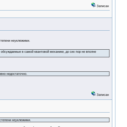
Записан
степени неуклюжими.
о обсуждаемые в самой квантовой механике, до сих пор не вполне
явно недостаточно.
Записан
 степени неуклюжими.