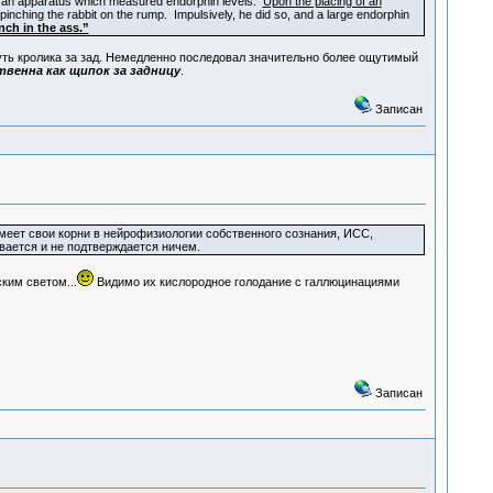
to an apparatus which measured endorphin levels.
Upon the placing of an
inching the rabbit on the rump. Impulsively, he did so, and a large endorphin
ch in the ass.”
ть кролика за зад. Немедленно последовал значительно более ощутимый
твенна как щипок за задницу
.
Записан
меет свои корни в нейрофизиологии собственного сознания, ИСС,
вается и не подтверждается ничем.
ким светом...
Видимо их кислородное голодание с галлюцинациями
Записан