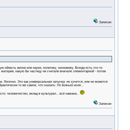
Записан
ю область жизни или науки, политику, экономику. Всегда есть что-то
 материи, какую бы частицу ни считали вначале элементарной - потом
 Логично. Это как универсальная затычка: не хочется, или не можется
рактически то же самое, что сказать:
По Божьей воле...
то: человечество, вклад в культурал... всё намана...
Записан