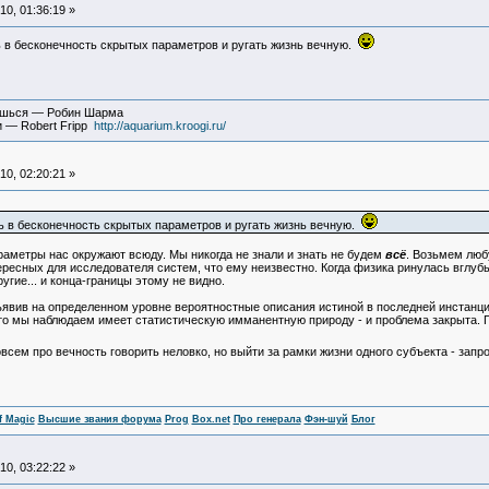
0, 01:36:19 »
 в бесконечность скрытых параметров и ругать жизнь вечную.
вишься — Робин Шарма
и — Robert Fripp
http://aquarium.kroogi.ru/
0, 02:20:21 »
 в бесконечность скрытых параметров и ругать жизнь вечную.
 параметры нас окружают всюду. Мы никогда не знали и знать не будем
всё
. Возьмем любу
есных для исследователя систем, что ему неизвестно. Когда физика ринулась вглубь
угие... и конца-границы этому не видно.
вив на определенном уровне вероятностные описания истиной в последней инстанции.
 что мы наблюдаем имеет статистическую имманентную природу - и проблема закрыта. П
овсем про вечность говорить неловко, но выйти за рамки жизни одного субъекта - запрос
f Magic
Высшие звания форума
Prog
Box.net
Про генерала
Фэн-шуй
Блог
0, 03:22:22 »