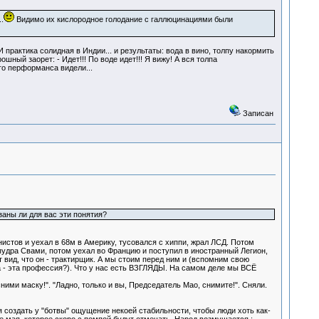
.
Видимо их кислородное голодание с галлюцинациями были
 практика солидная в Индии... и результаты: вода в вино, толпу накормить
шный заорет: - Идет!!! По воде идет!!! Я вижу! А вся толпа
го перформанса видели...
Записан
заны ли для вас эти понятия?
нистов и уехал в 68м в Америку, тусовался с хиппи, жрал ЛСД. Потом
опудра Свами, потом уехал во Францию и поступил в иностранный Легион,
т вид, что он - трактирщик. А мы стоим перед ним и (вспомним свою
на - эта профессия?). Что у нас есть ВЗГЛЯДЫ. На самом деле мы ВСЁ
ми маску!". "Ладно, только и вы, Председатель Мао, снимите!". Сняли.
ся создать у "ботвы" ощущение некоей стабильности, чтобы люди хоть как-