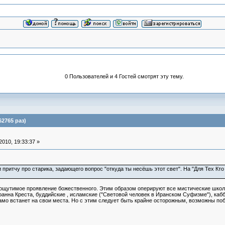
0 Пользователей и 4 Гостей смотрят эту тему.
62765 раз)
010, 19:33:37 »
 притчу про старика, задающего вопрос "откуда ты несёшь этот свет". На "Для Тех Кто
о ощутимое проявление божественного. Этим образом оперируют все мистические школ
анна Креста, буддийские , исламские ("Световой человек в Иранском Суфизме"), кабба
 само встанет на свои места. Но с этим следует быть крайне осторожным, возможны 