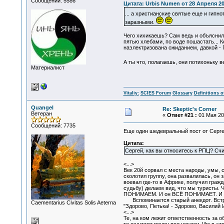
Сообщений: 5586
Цитата: Urbis Numen от 28 Апреля 20
... а христианские святые еще и гип
заразными.
Чего хихикаешь? Сам ведь и объяснил -
пятью хлебами, по воде пошастать... К
наэлектризована ожиданием, давкой - 
А ты что, полагаешь, они потихоньку 
Материалист
Vitaliy:
SCIES Forum
Glossary
Definitions o
Quangel
Re: Skeptic's Corner
Ветеран
«
Ответ #21 :
01 Мая 201
Сообщений: 7735
Еще один шедевральный пост от Серг
Цитата:
Сергей, как вы относитесь к РПЦ? Сч
<...>
Век 20й сорвал с места народы, умы, 
сколотил группу, она развалилась, он
воевал где-то в Африке, получил гражд
судьбу) делаем вид, что мы туристы. 
ПОНИМАЕМ. И он ВСЁ ПОНИМАЕТ. И нал
Вспоминается старый анекдот. Встреча
Сaementarius Civitas Solis Aeterna
"Здорово, Петька! - Здорово, Василий 
<...>
Те, на ком лежит ответственность за о