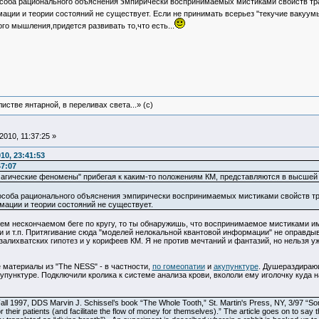
особа рационального объяснения эмпирически воспринимаемых мистиками свойств тран
ции и теории состояний не существует. Если не принимать всерьез "текучие вакуумы"
го мышления,придется развивать то,что есть...
истве янтарной, в переливах света...» (c)
010, 11:37:25 »
10, 23:41:53
47:07
 "магические феномены" прибегая к каким-то положениям КМ, представляются в высшей
особа рационального объяснения эмпирически воспринимаемых мистиками свойств тра
мации и теории состояний не существует.
ем нескончаемом беге по кругу, то ты обнаружишь, что воспринимаемое мистиками им
 и т.п. Притягивание сюда "моделей нелокальной квантовой информации" не оправдыва
алихватских гипотез и у корифеев КМ. Я не против мечтаний и фантазий, но нельзя уж
ие материалы из "The NESS" - в частности,
по гомеопатии
и
акупунктуре
. Душераздираю
упунктуре. Подключили кролика к системе анализа крови, вкололи ему иголочку куда н
 1997, DDS Marvin J. Schissel’s book “The Whole Tooth,” St. Martin's Press, NY, 3/97 “Some 
Qi’ for their patients (and facilitate the flow of money for themselves).” The article goes on to 