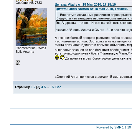
Сообщений: 7733
Цитата: Vitaliy от 18 Мая 2010, 17:25:19
Цитата: Urbis Numen от 18 Мая 2010, 17:00:45
... Все потуги локальных реалистов опровергают
буддисты что западные авраамические школы с их
Эх, Андрюша... точно... Игоря на тебя нет: ключ
сказать: "Я есть Альфа и Омега..." - и все что на
А это неизбежный процесс развития,любое явление
частица-античастица. Эзотерика и наука,выйдя из
факта признания Единого и попыток объяснить мир
Сaementarius Civitas
выявление законов ко все большим обобщениям. В
Solis Aeterna
есть только один путь - брать "Квантовую Магию" 
Да помогут в сем богоугодном деле святые
«Осенний Ангел прячется в дождях. В листве янтарн
Страниц:
1
2
[
3
]
4
5
...
15
Все
Powered by SMF 1.1.10