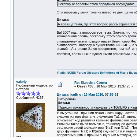
Некоторые аспекты этого парадокса обсуждались 
Это теорема у меня тоже на повестке дня. Ее не об
Цитата:
А вот ещё тема, где этот вопрос рассматривался 
Ба! 2007 год... а вопросы все те же. Значит, и от
изначальная плешь, поскольку этого самого spooky
симпатичней всего позиция нашей
Квантовой Ин
эквивалентен вопросу о существовании ЭИП (но это
знаний... А это еще более невероятно, чем найти
проблем, связанных с идеальными объектами, в мо
Vitaliy:
SCIES Forum
Glossary
Definitions of Magic
Высш
valeriy
Re: Skeptic's Corner
Глобальный модератор
«
Ответ #35 :
18 Мая 2010, 13:37:23 »
Ветеран
Цитата: kadh от 18 Мая 2010, 07:56:31
Сообщений: 4167
Цитировать
Цитата:
Принцип локальности нарушается ТОЛЬКО в наше
Я бы уточнил - принцип локальности нарушается Т
следует из того факта, что функция f(a1,a2), пр
описывает ход развития какой-то физической реаль
Если бы такое было возможно, то исходное диффе
эволюцию своей функции или f1(a1) или f2(a2). П
двух функций f1(a1) и f2(a2)) случается и в зада
аппроксимациям и прочим вычурным методам, позв