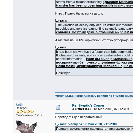
stems from a misunderstanding.
Quantum Mechanics 
transfer has been proven impossible
in any theory
И вот. Прямо бальзам на душу:
Цитата:
The violation of locality only occurs within our macr
psychics and mystics cannot find scientific sanctuary
события. Поэтому даже в странном мире КМ п
А где там наши КМ-корифеи? Вот этих утверждений
Цитата:
It has been shown that if a faster than light communi
fluctuation of signals, nothing comprehensible could b
usable information. -
Если бы было реализован п
воспринимал бы только случайные флюктуаци
Наши мозги, функционируя нелокально, не б
Почему?
Vitaliy:
SCIES Forum
Glossary
Definitions of Magic
Высш
kadh
Re: Skeptic's Corner
Ветеран
«
Ответ #33 :
18 Мая 2010, 07:56:31 »
Сообщений: 1207
Перевод ты дал неправильный -
Цитата: Vitaliy от 17 Мая 2010, 21:52:00
Принцип локальности нарушается при макроскопи