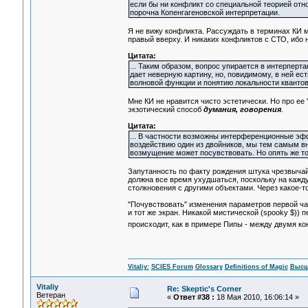
если бы ни конфликт со специальной теорией отно
порочна Копенгагеновской интерпретации.
Я не вижу конфликта. Рассуждать в терминах КИ м
правый вверху. И никаких конфликтов с СТО, ибо 
Цитата:
... Таким образом, вопрос упирается в интерперт
дает неверную картину, но, повидимому, в ней ест
волновой функции и понятию локальности квантовог
Мне КИ не нравится чисто эстетически. Но про ее 
экзотический способ
думания, говорения
.
Цитата:
... В частности возможны интерференционные эф
воздействию один из двойников, мы тем самым в
возмущение может посувствовать. Но опять же то
Запутанность по факту рождения штука чрезвычайн
должна все время ухудшаться, поскольку на кажд
столкновения с другими объектами. Через какое-т
"Почувствовать" изменения параметров первой час
и тот же экран. Никакой мистической (spooky $)) 
происходит, как в примере Пипы - между двумя ко
Vitaliy:
SCIES Forum
Glossary
Definitions of Magic
Высш
Vitaliy
Re: Skeptic's Corner
Ветеран
«
Ответ #38 :
18 Мая 2010, 16:06:14 »