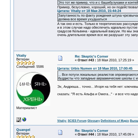
Это тот же пример, что и с башибузуками и конт
Пример, безусловно, хороший, но он подействовал
Цитата: Vitaliy от 18 Мая 2010, 15:44:24
Запутанность по факту рождения штука чрезвычайн
должна все время ухудшаться
А так оно и есть. Только в теоретических рассужд
и в этом случае надо обеспечить идеально пустое
градусов Кельвина - идеальный вакуум. Но мы зна
очень длительное время все же разрушат эту запу
Vitaliy
Re: Skeptic's Corner
Ветеран
«
Ответ #43 :
18 Мая 2010, 17:25:19 »
Сообщений: 5586
Цитата: Urbis Numen от 18 Мая 2010, 17:00:45
... Все потуги локальных реалистов опровергают
буддисты что западные авраамические школы с их 
Эх, Андрюша... точно... Игоря на тебя нет: ключ
сказать: "Я есть Альфа и Омега..." - и все что на
Материалист
Vitaliy:
SCIES Forum
Glossary
Definitions of Magic
Высш
Quangel
Re: Skeptic's Corner
Ветеран
«
Ответ #44 :
18 Мая 2010, 17:45:09 »