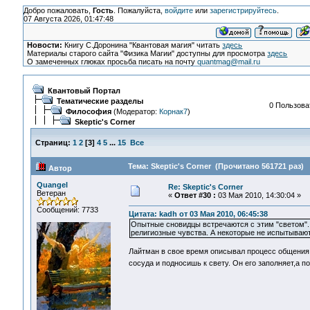
Добро пожаловать,
Гость
. Пожалуйста,
войдите
или
зарегистрируйтесь
.
07 Августа 2026, 01:47:48
Новости:
Книгу С.Доронина "Квантовая магия" читать
здесь
Материалы старого сайта "Физика Магии" доступны для просмотра
здесь
О замеченных глюках просьба писать на почту
quantmag@mail.ru
Квантовый Портал
Тематические разделы
0 Пользоват
Философия
(Модератор:
Корнак7
)
Skeptic's Corner
Страниц:
1
2
[
3
]
4
5
...
15
Все
Тема: Skeptic's Corner (Прочитано 561721 раз)
Автор
Quangel
Re: Skeptic's Corner
Ветеран
«
Ответ #30 :
03 Мая 2010, 14:30:04 »
Сообщений: 7733
Цитата: kadh от 03 Мая 2010, 06:45:38
Опытные сновидцы встречаются с этим "светом".
религиозные чувства. А некоторые не испытывают
Лайтман в свое время описывал процесс общения 
сосуда и подносишь к свету. Он его заполняет,а 