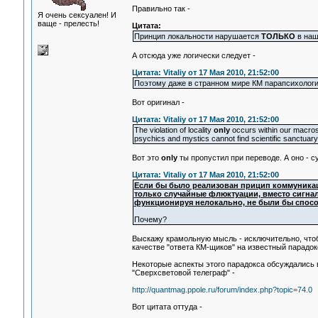
Правильно так -
Я очень сексуален! И
ваще - прелесть!
Цитата:
Принцип локальности нарушается
ТОЛЬКО
в наш
А отсюда уже логически следует -
Цитата: Vitaliy от 17 Мая 2010, 21:52:00
Поэтому даже в странном мире КМ парапсихологи
Вот оригинал -
Цитата: Vitaliy от 17 Мая 2010, 21:52:00
The violation of locality
only
occurs within our macros
psychics and mystics cannot find scientific sanctuary
Вот это
only
ты пропустил при переводе. А оно - с
Цитата: Vitaliy от 17 Мая 2010, 21:52:00
Если бы было реализован прицип коммуника
только случайные флюктуации, вместо сигнал
функционируя нелокально, не были бы спос
Почему?
Выскажу крамольную мысль - исключительно, чтоб
качестве "ответа КМ-щиков" на известный парадокс
Некоторые аспекты этого парадокса обсуждались в
"Сверхсветовой телеграф" -
http://quantmag.ppole.ru/forum/index.php?topic=74.0
Вот цитата оттуда -