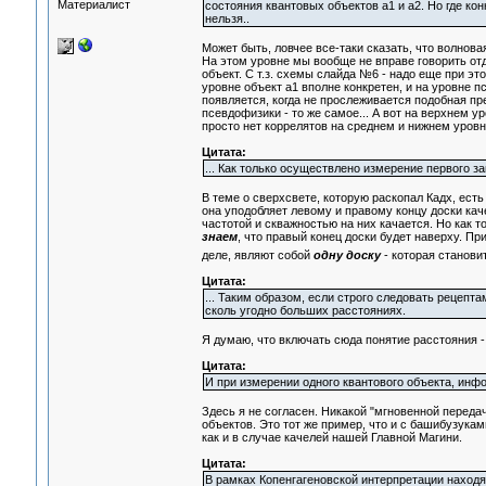
Материалист
состояния квантовых объектов а1 и а2. Но где кон
нельзя..
Может быть, ловчее все-таки сказать, что волнова
На этом уровне мы вообще не вправе говорить отд
объект. С т.з. схемы слайда №6 - надо еще при эт
уровне объект а1 вполне конкретен, и на уровне п
появляется, когда не прослеживается подобная пре
псевдофизики - то же самое... А вот на верхнем 
просто нет коррелятов на среднем и нижнем уровн
Цитата:
... Как только осуществлено измерение первого за
В теме о сверхсвете, которую раскопал Кадх, ест
она уподобляет левому и правому концу доски кач
частотой и скважностью на них качается. Но как т
знаем
, что правый конец доски будет наверху. Пр
деле, являют собой
одну доску
- которая становит
Цитата:
... Таким образом, если строго следовать рецепт
сколь угодно больших расстояниях.
Я думаю, что включать сюда понятие расстояния -
Цитата:
И при измерении одного квантового объекта, инф
Здесь я не согласен. Никакой "мгновенной перед
объектов. Это тот же пример, что и с башибузука
как и в случае качелей нашей Главной Магини.
Цитата:
В рамках Копенгагеновской интерпретации находят