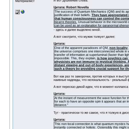
И вот душевные слова:
Материалист
Цитата: Robert Novella
The success of Quantum Mechanics (QM) and its appare
justification of their beliefs.
They have appropriated i
that human consciousness can control the content
bizarre theories.
Unusual behavior in the microworld do
can be used as an explanation for paranormal pheno
- здесь и далее выделено мной.
А вот смотрите, что мужик толкует далее:
Цитата:
One of the apparent paradoxes of QM,
non-locality
,
the universe comprises one interconnected whole in
transfer of information at superluminal (faster than lig
impossible. This, they explain,
is how psychics can 
physicists are not immune to mystical thinking. 
distant viewing and out-of-body experiences, ar
such a theory by providing crucial support for th
Вот как раз те заморочки, против которых я выступ
наивные надежды, что нелокальность - реальный 
А вот пересказ дикой идеи, что в момент коллап
Цитата:
At the instant of measurement the wave function for 
for each to have an opposite spin it appears that an
distance."
Тут - практически то же самое, что я толкую в ди
Цитата:
This non-local connection is what quantum mystics have
instantly connected or holistic. Ostensibly this might