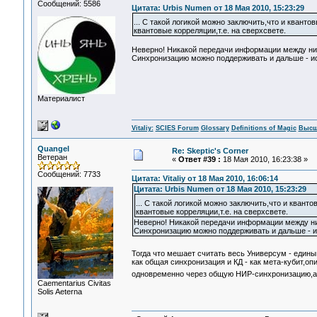
Сообщений: 5586
Цитата: Urbis Numen от 18 Мая 2010, 15:23:29
... C такой логикой можно заключить,что и квант
квантовые корреляции,т.е. на сверхсвете.
Неверно! Никакой передачи информации между ним
Синхронизацию можно поддерживать и дальше - иск
Материалист
Vitaliy:
SCIES Forum
Glossary
Definitions of Magic
Высш
Quangel
Re: Skeptic's Corner
Ветеран
«
Ответ #39 :
18 Мая 2010, 16:23:38 »
Сообщений: 7733
Цитата: Vitaliy от 18 Мая 2010, 16:06:14
Цитата: Urbis Numen от 18 Мая 2010, 15:23:29
... C такой логикой можно заключить,что и квант
квантовые корреляции,т.е. на сверхсвете.
Неверно! Никакой передачи информации между ни
Синхронизацию можно поддерживать и дальше - ис
Тогда что мешает считать весь Универсум - еди
как общая синхронизация и КД - как мета-кубит,о
одновременно через общую НИР-синхронизацию,а 
Сaementarius Civitas
Solis Aeterna