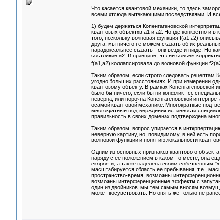
Что касается квантовой механики, то здесь заморо
всеми отсюда вытекающими последствиями. И все 
1) будем держаться Копенгагеновской интерпрета
квантовых объектов а1 и а2. Но где конкретно и в 
того, поскольку волновая функция f(a1,a2) описы
друга, мы ничего не можем сказать об их реальных
парадоксальнее сказать - они везде и нигде. Но к
состояние а2. В принципе, это не совсем коррект
f(a1,a2) коллапсировала до волновой функции f2(a2
Таким образом, если строго следовать рецептам К
угодно больших расстояниях. И при измерении одн
квантовому объекту. В рамках Копенгагеновской и
было бы ничего, если бы ни конфликт со специаль
неверна, или порочна Копенгагеновской интерпрет
осамой квантовой механике. Многократные подтвер
многократные подтверждения истинности специальн
правильность в своих доменах подтверждена мно
Таким образом, вопрос упирается в интерпертацию
неверную картину, но, повидимому, в ней есть пор
волновой функции и понятию локальности квантовог
Одним из основных признаков квантового объекта 
наряду с ее положением в каком-то месте, она е
скорости, а также наделена своим собственным "
масштабируется область ее пребывания, т.е., мас
пространство-время, возможны интерференционные
возможны интерференционные эффекты с запутанн
один из двойников, мы тем самым вносим возмуще
может посувствовать. Но опять же только не ранее