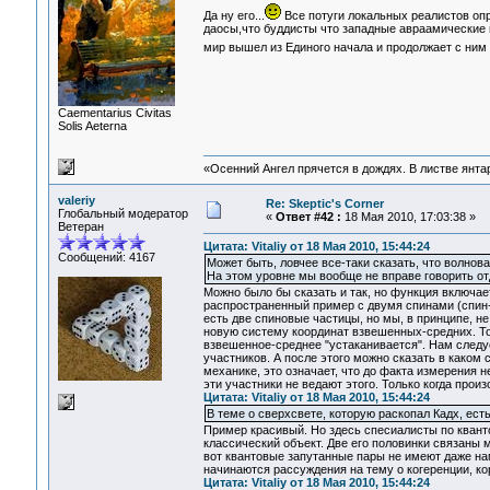
Да ну его...
Все потуги локальных реалистов оп
даосы,что буддисты что западные авраамические ш
мир вышел из Единого начала и продолжает с ним 
Сaementarius Civitas
Solis Aeterna
«Осенний Ангел прячется в дождях. В листве янтарн
valeriy
Re: Skeptic's Corner
Глобальный модератор
«
Ответ #42 :
18 Мая 2010, 17:03:38 »
Ветеран
Цитата: Vitaliy от 18 Мая 2010, 15:44:24
Сообщений: 4167
Может быть, ловчее все-таки сказать, что волнов
На этом уровне мы вообще не вправе говорить отд
Можно было бы сказать и так, но функция включает
распространенный пример с двумя спинами (спин-в
есть две спиновые частицы, но мы, в принципе, не
новую систему координат взвешенных-средних. То
взвешенное-среднее "устаканивается". Нам следуе
участников. А после этого можно сказать в каком
механике, это означает, что до факта измерения н
эти участники не ведают этого. Только когда про
Цитата: Vitaliy от 18 Мая 2010, 15:44:24
В теме о сверхсвете, которую раскопал Кадх, ес
Пример красивый. Но здесь спесиалисты по квантов
классический объект. Две его половинки связаны
вот квантовые запутанные пары не имеют даже нам
начинаются рассуждения на тему о когеренции, ко
Цитата: Vitaliy от 18 Мая 2010, 15:44:24