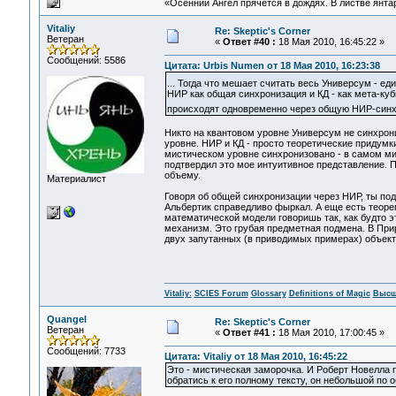
«Осенний Ангел прячется в дождях. В листве янтарн
Vitaliy
Re: Skeptic's Corner
Ветеран
«
Ответ #40 :
18 Мая 2010, 16:45:22 »
Сообщений: 5586
Цитата: Urbis Numen от 18 Мая 2010, 16:23:38
... Тогда что мешает считать весь Универсум - 
НИР как общая синхронизация и КД - как мета-ку
происходят одновременно через общую НИР-синхр
Никто на квантовом уровне Универсум не синхрон
уровне. НИР и КД - просто теоретические придумки:
мистическом уровне синхронизовано - в самом ми
подтвердил это мое интуитивное представление. П
объему.
Материалист
Говоря об общей синхронизации через НИР, ты под п
Альбертик справедливо фыркал. А еще есть теорем
математической модели говоришь так, как будто 
механизм. Это грубая предметная подмена. В При
двух запутанных (в приводимых примерах) объект
Vitaliy:
SCIES Forum
Glossary
Definitions of Magic
Высш
Quangel
Re: Skeptic's Corner
Ветеран
«
Ответ #41 :
18 Мая 2010, 17:00:45 »
Сообщений: 7733
Цитата: Vitaliy от 18 Мая 2010, 16:45:22
Это - мистическая заморочка. И Роберт Новелла 
обратись к его полному тексту, он небольшой по 