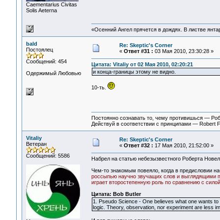
Сaementarius Civitas
Solis Aeterna
«Осенний Ангел прячется в дождях. В листве янтарн
bald
Re: Skeptic's Corner
Постоялец
«
Ответ #31 :
03 Мая 2010, 23:30:28 »
Сообщений: 454
Цитата: Vitaliy от 02 Мая 2010, 02:20:21
и конца-границы этому не видно.
Одержимый Любовью
10-ть.
Постоянно сознавать то, чему противишься — Ро
Действуй в соответствии с принципами — Robert 
Vitaliy
Re: Skeptic's Corner
Ветеран
«
Ответ #32 :
17 Мая 2010, 21:52:00 »
Сообщений: 5586
Набрел на статью небезызвестного Роберта Нове
Чем-то знакомым повеяло, когда в предисловии н
россыпью научно звучащих слов и выглядящими пр
играет второстепенную роль по сравнению с силой
Цитата: Bob Butler
1. Pseudo Science - One believes what one wants to be
logic. Theory, observation, nor experiment are less imp