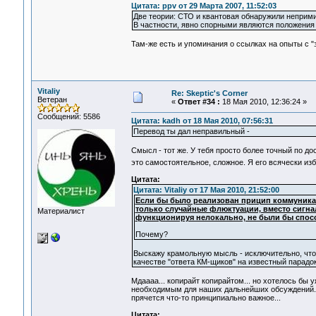
Цитата: ppv от 29 Марта 2007, 11:52:03
Две теории: СТО и квантовая обнаружили неприми
В частности, явно спорными являются положения 
Там-же есть и упоминания о ссылках на опыты с "
Vitaliy
Re: Skeptic's Corner
Ветеран
«
Ответ #34 :
18 Мая 2010, 12:36:24 »
Сообщений: 5586
Цитата: kadh от 18 Мая 2010, 07:56:31
Перевод ты дал неправильный -
Смысл - тот же. У тебя просто более точный по до
это самостоятельное, сложное. Я его всячески из
Цитата:
Цитата: Vitaliy от 17 Мая 2010, 21:52:00
Если бы было реализован прицип коммуника
только случайные флюктуации, вместо сигна
Материалист
функционируя нелокально, не были бы спос
Почему?
Выскажу крамольную мысль - исключительно, чтоб
качестве "ответа КМ-щиков" на известный парадок
Мдаааа... копирайт копирайтом... но хотелось бы
необходимым для наших дальнейших обсуждений... 
прячется что-то принципиально важное...
Цитата: