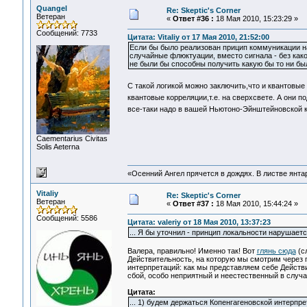
Quangel
Re: Skeptic's Corner
Ветеран
«
Ответ #36 :
18 Мая 2010, 15:23:29 »
Сообщений: 7733
Цитата: Vitaliy от 17 Мая 2010, 21:52:00
Если бы было реализован прицип коммуникации н
случайные флюктуации, вместо сигнала - без ка
не были бы способны получить какую бы то ни б
C такой логикой можно заключить,что и квантовые
квантовые корреляции,т.е. на сверхсвете. А они п
все-таки надо в вашей Ньютоно-Эйнштейновской 
Сaementarius Civitas
Solis Aeterna
«Осенний Ангел прячется в дождях. В листве янтарн
Vitaliy
Re: Skeptic's Corner
Ветеран
«
Ответ #37 :
18 Мая 2010, 15:44:24 »
Сообщений: 5586
Цитата: valeriy от 18 Мая 2010, 13:37:23
... Я бы уточнил - принцип локальности нарушает
Валера, правильно! Именно так! Вот
глянь сюда
(сл
Действительность, на которую мы смотрим через 
интерпретаций: как мы представляем себе Действ
сбой, особо неприятный и неестественный в случа
Цитата:
... 1) будем держаться Копенгагеновской интерпр