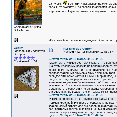
Да ну его...
Все потуги локальных реалистов оп
даосы,что буддисты что западные авраамические ш
мир вышел из Единого начала и продолжает с ним 
Сaementarius Civitas
Solis Aeterna
«Осенний Ангел прячется в дождях. В листве янтарн
valeriy
Re: Skeptic's Corner
Глобальный модератор
«
Ответ #42 :
18 Мая 2010, 17:03:38 »
Ветеран
Цитата: Vitaliy от 18 Мая 2010, 15:44:24
Сообщений: 4167
Может быть, ловчее все-таки сказать, что волнов
На этом уровне мы вообще не вправе говорить отд
Можно было бы сказать и так, но функция включает
распространенный пример с двумя спинами (спин-в
есть две спиновые частицы, но мы, в принципе, не
новую систему координат взвешенных-средних. То
взвешенное-среднее "устаканивается". Нам следуе
участников. А после этого можно сказать в каком
механике, это означает, что до факта измерения н
эти участники не ведают этого. Только когда про
Цитата: Vitaliy от 18 Мая 2010, 15:44:24
В теме о сверхсвете, которую раскопал Кадх, ес
Пример красивый. Но здесь спесиалисты по квантов
классический объект. Две его половинки связаны
вот квантовые запутанные пары не имеют даже нам
начинаются рассуждения на тему о когеренции, ко
Цитата: Vitaliy от 18 Мая 2010, 15:44:24