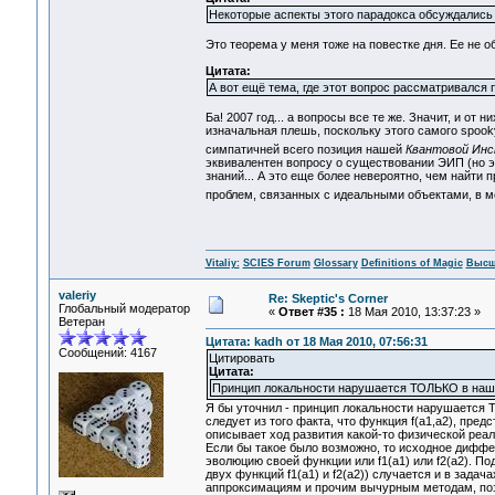
Некоторые аспекты этого парадокса обсуждались 
Это теорема у меня тоже на повестке дня. Ее не об
Цитата:
А вот ещё тема, где этот вопрос рассматривался 
Ба! 2007 год... а вопросы все те же. Значит, и от
изначальная плешь, поскольку этого самого spooky
симпатичней всего позиция нашей
Квантовой Ин
эквивалентен вопросу о существовании ЭИП (но это
знаний... А это еще более невероятно, чем найти
проблем, связанных с идеальными объектами, в мо
Vitaliy:
SCIES Forum
Glossary
Definitions of Magic
Высш
valeriy
Re: Skeptic's Corner
Глобальный модератор
«
Ответ #35 :
18 Мая 2010, 13:37:23 »
Ветеран
Цитата: kadh от 18 Мая 2010, 07:56:31
Сообщений: 4167
Цитировать
Цитата:
Принцип локальности нарушается ТОЛЬКО в наше
Я бы уточнил - принцип локальности нарушается Т
следует из того факта, что функция f(a1,a2), пр
описывает ход развития какой-то физической реаль
Если бы такое было возможно, то исходное диффе
эволюцию своей функции или f1(a1) или f2(a2). П
двух функций f1(a1) и f2(a2)) случается и в зада
аппроксимациям и прочим вычурным методам, позв