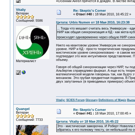
«Осенний Ангел прячется в дождях. В листве янтарн
Vitaliy
Re: Skeptic's Corner
Ветеран
«
Ответ #40 :
18 Мая 2010, 16:45:22 »
Сообщений: 5586
Цитата: Urbis Numen от 18 Мая 2010, 16:23:38
... Тогда что мешает считать весь Универсум - 
НИР как общая синхронизация и КД - как мета-ку
происходят одновременно через общую НИР-синхр
Никто на квантовом уровне Универсум не синхрон
уровне. НИР и КД - просто теоретические придумки:
мистическом уровне синхронизовано - в самом ми
подтвердил это мое интуитивное представление. П
объему.
Материалист
Говоря об общей синхронизации через НИР, ты под п
Альбертик справедливо фыркал. А еще есть теорем
математической модели говоришь так, как будто 
механизм. Это грубая предметная подмена. В При
двух запутанных (в приводимых примерах) объект
Vitaliy:
SCIES Forum
Glossary
Definitions of Magic
Высш
Quangel
Re: Skeptic's Corner
Ветеран
«
Ответ #41 :
18 Мая 2010, 17:00:45 »
Сообщений: 7733
Цитата: Vitaliy от 18 Мая 2010, 16:45:22
Это - мистическая заморочка. И Роберт Новелла 
обратись к его полному тексту, он небольшой по 