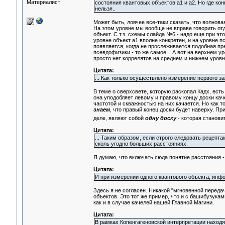
Материалист
состояния квантовых объектов а1 и а2. Но где кон
нельзя..
Может быть, ловчее все-таки сказать, что волнова
На этом уровне мы вообще не вправе говорить отд
объект. С т.з. схемы слайда №6 - надо еще при эт
уровне объект а1 вполне конкретен, и на уровне п
появляется, когда не прослеживается подобная пре
псевдофизики - то же самое... А вот на верхнем 
просто нет коррелятов на среднем и нижнем уровн
Цитата:
... Как только осуществлено измерение первого за
В теме о сверхсвете, которую раскопал Кадх, ест
она уподобляет левому и правому концу доски кач
частотой и скважностью на них качается. Но как т
знаем
, что правый конец доски будет наверху. Пр
деле, являют собой
одну доску
- которая становит
Цитата:
... Таким образом, если строго следовать рецепт
сколь угодно больших расстояниях.
Я думаю, что включать сюда понятие расстояния -
Цитата:
И при измерении одного квантового объекта, инф
Здесь я не согласен. Никакой "мгновенной перед
объектов. Это тот же пример, что и с башибузука
как и в случае качелей нашей Главной Магини.
Цитата:
В рамках Копенгагеновской интерпретации находят