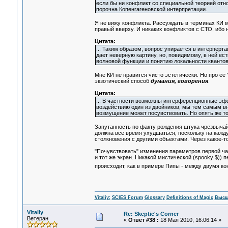
если бы ни конфликт со специальной теорией отно
порочна Копенгагеновской интерпретации.
Я не вижу конфликта. Рассуждать в терминах КИ м
правый вверху. И никаких конфликтов с СТО, ибо 
Цитата:
... Таким образом, вопрос упирается в интерперт
дает неверную картину, но, повидимому, в ней ест
волновой функции и понятию локальности квантовог
Мне КИ не нравится чисто эстетически. Но про ее 
экзотический способ
думания, говорения
.
Цитата:
... В частности возможны интерференционные эф
воздействию один из двойников, мы тем самым в
возмущение может посувствовать. Но опять же то
Запутанность по факту рождения штука чрезвычайн
должна все время ухудшаться, поскольку на кажд
столкновения с другими объектами. Через какое-т
"Почувствовать" изменения параметров первой час
и тот же экран. Никакой мистической (spooky $)) 
происходит, как в примере Пипы - между двумя ко
Vitaliy:
SCIES Forum
Glossary
Definitions of Magic
Высш
Vitaliy
Re: Skeptic's Corner
Ветеран
«
Ответ #38 :
18 Мая 2010, 16:06:14 »