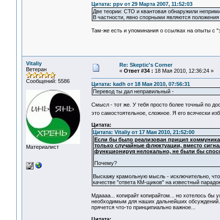
Цитата: ppv от 29 Марта 2007, 11:52:03
Две теории: СТО и квантовая обнаружили неприми
В частности, явно спорными являются положения 
Там-же есть и упоминания о ссылках на опыты с "
Vitaliy
Re: Skeptic's Corner
Ветеран
«
Ответ #34 :
18 Мая 2010, 12:36:24 »
Сообщений: 5586
Цитата: kadh от 18 Мая 2010, 07:56:31
Перевод ты дал неправильный -
Смысл - тот же. У тебя просто более точный по до
это самостоятельное, сложное. Я его всячески из
Цитата:
Цитата: Vitaliy от 17 Мая 2010, 21:52:00
Если бы было реализован прицип коммуника
только случайные флюктуации, вместо сигна
Материалист
функционируя нелокально, не были бы спос
Почему?
Выскажу крамольную мысль - исключительно, чтоб
качестве "ответа КМ-щиков" на известный парадок
Мдаааа... копирайт копирайтом... но хотелось бы
необходимым для наших дальнейших обсуждений... 
прячется что-то принципиально важное...
Цитата: