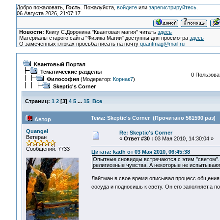
Добро пожаловать,
Гость
. Пожалуйста,
войдите
или
зарегистрируйтесь
.
06 Августа 2026, 21:07:17
Новости:
Книгу С.Доронина "Квантовая магия" читать
здесь
Материалы старого сайта "Физика Магии" доступны для просмотра
здесь
О замеченных глюках просьба писать на почту
quantmag@mail.ru
Квантовый Портал
Тематические разделы
0 Пользоват
Философия
(Модератор:
Корнак7
)
Skeptic's Corner
Страниц:
1
2
[
3
]
4
5
...
15
Все
Тема: Skeptic's Corner (Прочитано 561590 раз)
Автор
Quangel
Re: Skeptic's Corner
Ветеран
«
Ответ #30 :
03 Мая 2010, 14:30:04 »
Сообщений: 7733
Цитата: kadh от 03 Мая 2010, 06:45:38
Опытные сновидцы встречаются с этим "светом".
религиозные чувства. А некоторые не испытывают
Лайтман в свое время описывал процесс общения 
сосуда и подносишь к свету. Он его заполняет,а 