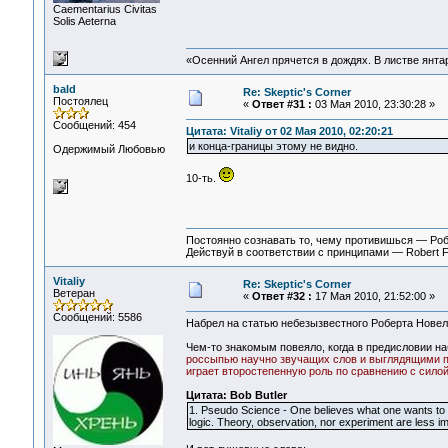
Сaementarius Civitas
Solis Aeterna
«Осенний Ангел прячется в дождях. В листве янтарн
bald
Re: Skeptic's Corner
Постоялец
«
Ответ #31 :
03 Мая 2010, 23:30:28 »
Сообщений: 454
Цитата: Vitaliy от 02 Мая 2010, 02:20:21
и конца-границы этому не видно.
Одержимый Любовью
10-ть.
Постоянно сознавать то, чему противишься — Ро
Действуй в соответствии с принципами — Robert 
Vitaliy
Re: Skeptic's Corner
Ветеран
«
Ответ #32 :
17 Мая 2010, 21:52:00 »
Сообщений: 5586
Набрел на статью небезызвестного Роберта Нове
Чем-то знакомым повеяло, когда в предисловии н
россыпью научно звучащих слов и выглядящими пр
играет второстепенную роль по сравнению с силой
Цитата: Bob Butler
1. Pseudo Science - One believes what one wants to be
logic. Theory, observation, nor experiment are less imp