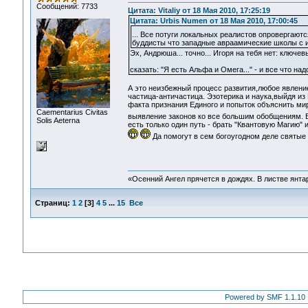
Сообщений: 7733
Цитата: Vitaliy от 18 Мая 2010, 17:25:19
Цитата: Urbis Numen от 18 Мая 2010, 17:00:45
... Все потуги локальных реалистов опровергают
буддисты что западные авраамические школы с их
Эх, Андрюша... точно... Игоря на тебя нет: ключ
сказать: "Я есть Альфа и Омега..." - и все что на
А это неизбежный процесс развития,любое явление
частица-античастица. Эзотерика и наука,выйдя из
факта признания Единого и попыток объяснить мир
Сaementarius Civitas
выявление законов ко все большим обобщениям. В
Solis Aeterna
есть только один путь - брать "Квантовую Магию" 
Да помогут в сем богоугодном деле святые
«Осенний Ангел прячется в дождях. В листве янтарн
Страниц:
1
2
[
3
]
4
5
...
15
Все
Powered by SMF 1.1.10