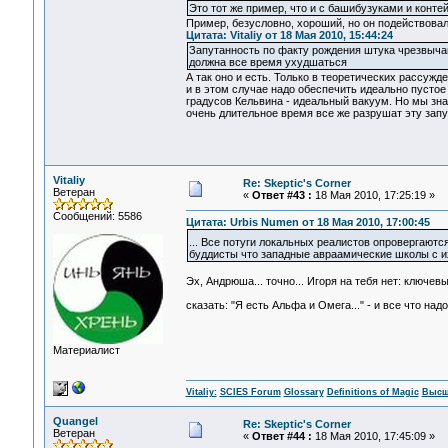
Это тот же пример, что и с башибузуками и конт
Пример, безусловно, хороший, но он подействовал
Цитата: Vitaliy от 18 Мая 2010, 15:44:24
Запутанность по факту рождения штука чрезвычайн
должна все время ухудшаться
А так оно и есть. Только в теоретических рассужд
и в этом случае надо обеспечить идеально пустое
градусов Кельвина - идеальный вакуум. Но мы зна
очень длительное время все же разрушат эту запу
Vitaliy
Re: Skeptic's Corner
Ветеран
«
Ответ #43 :
18 Мая 2010, 17:25:19 »
Сообщений: 5586
Цитата: Urbis Numen от 18 Мая 2010, 17:00:45
... Все потуги локальных реалистов опровергают
буддисты что западные авраамические школы с их 
Эх, Андрюша... точно... Игоря на тебя нет: ключ
сказать: "Я есть Альфа и Омега..." - и все что на
Материалист
Vitaliy:
SCIES Forum
Glossary
Definitions of Magic
Высш
Quangel
Re: Skeptic's Corner
Ветеран
«
Ответ #44 :
18 Мая 2010, 17:45:09 »