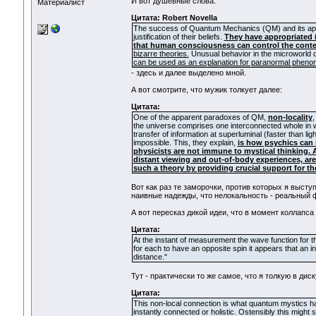
И вот душевные слова:
Материалист
Цитата: Robert Novella
The success of Quantum Mechanics (QM) and its appare
justification of their beliefs.
They have appropriated i
that human consciousness can control the content
bizarre theories.
Unusual behavior in the microworld do
can be used as an explanation for paranormal pheno
- здесь и далее выделено мной.
А вот смотрите, что мужик толкует далее:
Цитата:
One of the apparent paradoxes of QM,
non-locality
,
the universe comprises one interconnected whole in
transfer of information at superluminal (faster than lig
impossible. This, they explain,
is how psychics can 
physicists are not immune to mystical thinking. 
distant viewing and out-of-body experiences, ar
such a theory by providing crucial support for th
Вот как раз те заморочки, против которых я выступ
наивные надежды, что нелокальность - реальный 
А вот пересказ дикой идеи, что в момент коллап
Цитата:
At the instant of measurement the wave function for 
for each to have an opposite spin it appears that an
distance."
Тут - практически то же самое, что я толкую в ди
Цитата:
This non-local connection is what quantum mystics have
instantly connected or holistic. Ostensibly this might