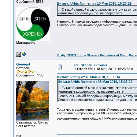
Сообщений: 5586
Цитата: Urbis Numen от 18 Мая 2010, 15:23:29
... C такой логикой можно заключить,что и квант
квантовые корреляции,т.е. на сверхсвете.
Неверно! Никакой передачи информации между ним
Синхронизацию можно поддерживать и дальше - иск
Материалист
Vitaliy:
SCIES Forum
Glossary
Definitions of Magic
Высш
Quangel
Re: Skeptic's Corner
Ветеран
«
Ответ #39 :
18 Мая 2010, 16:23:38 »
Сообщений: 7733
Цитата: Vitaliy от 18 Мая 2010, 16:06:14
Цитата: Urbis Numen от 18 Мая 2010, 15:23:29
... C такой логикой можно заключить,что и квант
квантовые корреляции,т.е. на сверхсвете.
Неверно! Никакой передачи информации между ни
Синхронизацию можно поддерживать и дальше - ис
Тогда что мешает считать весь Универсум - еди
как общая синхронизация и КД - как мета-кубит,о
одновременно через общую НИР-синхронизацию,а 
Сaementarius Civitas
Solis Aeterna