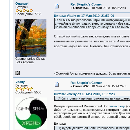
Quangel
Re: Skeptic's Corner
Ветеран
«
Ответ #36 :
18 Мая 2010, 15:23:29 »
Сообщений: 7733
Цитата: Vitaliy от 17 Мая 2010, 21:52:00
Если бы было реализован прицип коммуникации н
случайные флюктуации, вместо сигнала - без ка
не были бы способны получить какую бы то ни б
C такой логикой можно заключить,что и квантовые
квантовые корреляции,т.е. на сверхсвете. А они п
все-таки надо в вашей Ньютоно-Эйнштейновской 
Сaementarius Civitas
Solis Aeterna
«Осенний Ангел прячется в дождях. В листве янтарн
Vitaliy
Re: Skeptic's Corner
Ветеран
«
Ответ #37 :
18 Мая 2010, 15:44:24 »
Сообщений: 5586
Цитата: valeriy от 18 Мая 2010, 13:37:23
... Я бы уточнил - принцип локальности нарушает
Валера, правильно! Именно так! Вот
глянь сюда
(сл
Действительность, на которую мы смотрим через 
интерпретаций: как мы представляем себе Действ
сбой, особо неприятный и неестественный в случа
Цитата:
... 1) будем держаться Копенгагеновской интерпр