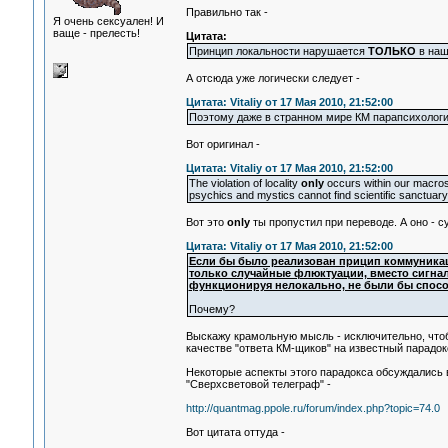
Правильно так -
Я очень сексуален! И
ваще - прелесть!
Цитата:
Принцип локальности нарушается
ТОЛЬКО
в наш
А отсюда уже логически следует -
Цитата: Vitaliy от 17 Мая 2010, 21:52:00
Поэтому даже в странном мире КМ парапсихологи
Вот оригинал -
Цитата: Vitaliy от 17 Мая 2010, 21:52:00
The violation of locality
only
occurs within our macros
psychics and mystics cannot find scientific sanctuary
Вот это
only
ты пропустил при переводе. А оно - с
Цитата: Vitaliy от 17 Мая 2010, 21:52:00
Если бы было реализован прицип коммуника
только случайные флюктуации, вместо сигнал
функционируя нелокально, не были бы спос
Почему?
Выскажу крамольную мысль - исключительно, чтоб
качестве "ответа КМ-щиков" на известный парадокс
Некоторые аспекты этого парадокса обсуждались в
"Сверхсветовой телеграф" -
http://quantmag.ppole.ru/forum/index.php?topic=74.0
Вот цитата оттуда -