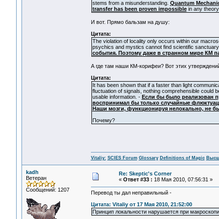
stems from a misunderstanding.
Quantum Mechanics 
transfer has been proven impossible
in any theory
И вот. Прямо бальзам на душу:
Цитата:
The violation of locality only occurs within our macr
psychics and mystics cannot find scientific sanctuary
события. Поэтому даже в странном мире КМ п
А где там наши КМ-корифеи? Вот этих утверждений
Цитата:
It has been shown that if a faster than light communi
fluctuation of signals, nothing comprehensible could b
usable information. -
Если бы было реализован п
воспринимал бы только случайные флюктуаци
Наши мозги, функционируя нелокально, не б
Почему?
Vitaliy:
SCIES Forum
Glossary
Definitions of Magic
Высш
kadh
Re: Skeptic's Corner
Ветеран
«
Ответ #33 :
18 Мая 2010, 07:56:31 »
Сообщений: 1207
Перевод ты дал неправильный -
Цитата: Vitaliy от 17 Мая 2010, 21:52:00
Принцип локальности нарушается при макроскопи