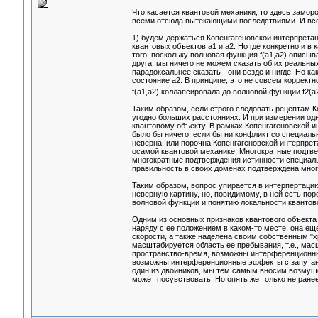
Что касается квантовой механики, то здесь заморо
всеми отсюда вытекающими последствиями. И все 
1) будем держаться Копенгагеновской интерпрета
квантовых объектов а1 и а2. Но где конкретно и в 
того, поскольку волновая функция f(a1,a2) описы
друга, мы ничего не можем сказать об их реальных
парадоксальнее сказать - они везде и нигде. Но к
состояние а2. В принципе, это не совсем коррект
f(a1,a2) коллапсировала до волновой функции f2(a2
Таким образом, если строго следовать рецептам К
угодно больших расстояниях. И при измерении одн
квантовому объекту. В рамках Копенгагеновской и
было бы ничего, если бы ни конфликт со специаль
неверна, или порочна Копенгагеновской интерпрет
осамой квантовой механике. Многократные подтвер
многократные подтверждения истинности специальн
правильность в своих доменах подтверждена мно
Таким образом, вопрос упирается в интерпертацию
неверную картину, но, повидимому, в ней есть пор
волновой функции и понятию локальности квантовог
Одним из основных признаков квантового объекта 
наряду с ее положением в каком-то месте, она е
скорости, а также наделена своим собственным "
масштабируется область ее пребывания, т.е., мас
пространство-время, возможны интерференционные
возможны интерференционные эффекты с запутанн
один из двойников, мы тем самым вносим возмуще
может посувствовать. Но опять же только не ранее