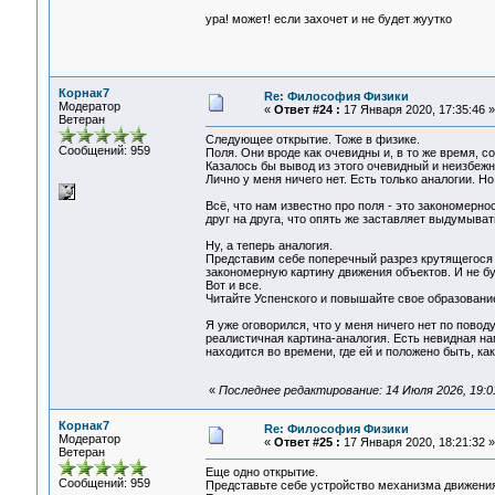
ура! может! если захочет и не будет жуутко
Корнак7
Re: Философия Физики
Модератор
«
Ответ #24 :
17 Января 2020, 17:35:46 »
Ветеран
Следующее открытие. Тоже в физике.
Сообщений: 959
Поля. Они вроде как очевидны и, в то же время, 
Казалось бы вывод из этого очевидный и неизбежный
Лично у меня ничего нет. Есть только аналогии. Но
Всё, что нам известно про поля - это закономерн
друг на друга, что опять же заставляет выдумыват
Ну, а теперь аналогия.
Представим себе поперечный разрез крутящегося 
закономерную картину движения объектов. И не буд
Вот и все.
Читайте Успенского и повышайте свое образование
Я уже оговорился, что у меня ничего нет по пово
реалистичная картина-аналогия. Есть невидная на
находится во времени, где ей и положено быть, к
«
Последнее редактирование: 14 Июля 2026, 19:0
Корнак7
Re: Философия Физики
Модератор
«
Ответ #25 :
17 Января 2020, 18:21:32 »
Ветеран
Еще одно открытие.
Сообщений: 959
Представьте себе устройство механизма движения