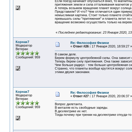
Если поезд начинает опускаться вниз, то магнитн
притяжения земли и сила отталкивания магнитов у
А теперь возьмем вращение планет вокруг солнца 
Представили? И что? Чем отличается один пример 
немыслимая картина. Стоит только планете отойти
превышать силы "притяжения" и планета летит по 
вращение возможно осуществить только на веревоч
«
Последнее редактирование: 23 Января 2020, 13
Корнак7
Re: Философия Физики
Модератор
«
Ответ #26 :
17 Января 2020, 18:59:27 »
Ветеран
В самом деле.
Сообщений: 959
Берем формулу центробежной силы. Она зависит о
Теперь берем силу притяжения. Она также зависит
Чем больше радиус - тем больше центробежная си
Странно, что планеты вообще крутятся вокруг сол
этими двумя законами.
Корнак7
Re: Философия Физики
Модератор
«
Ответ #27 :
17 Января 2020, 20:06:37 »
Ветеран
Вопрос дилетанта.
Сообщений: 959
В металле есть свободные заряды.
В диэлектрике их нет.
Тогда почему при трении на диэлектрике откуда-то