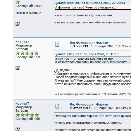
Цитата: Корнак7 от 09 Января 2020, 22:28:03
Сообщений: 8943
А фотоны при чем? Речь об электронах.
Йожык в нирване
а при том что такая же картинка от них
и из металла они сами по себе не выпрыгивают
Корнак7
Re: Философия Физики
Модератор
«
Ответ #19 :
10 Января 2020, 13:52:42 »
Ветеран
Цитата: Oleg от 10 Января 2020, 13:11:10
Сообщений: 959
а при том что такая же картинка от них
и из металла они сами по себе не выпрыгивают
Да, ладно?
А батареи в квартире с инфракрасным излучение
Любой предмет нагретый выше абсолютного нуля 
Я туда попал? Мне сказали, что это научный фору
Хотел немного поправить свое никудышное образо
«
Последнее редактирование: 10 Января 2020, 15
Корнак7
Re: Философия Физики
Модератор
«
Ответ #20 :
15 Января 2020, 09:34:47 »
Ветеран
Очередное открытие Корнака. На этот раз в физи
Сообщений: 959
Назову его "расстаемся с любимым эфиром".
Эффект Доплера для звука не так просто представ