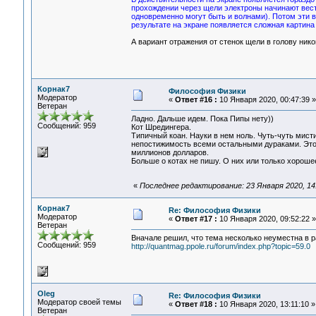
прохождении через щели электроны начинают вести 
одновременно могут быть и волнами). Потом эти во
результате на экране появляется сложная картина
А вариант отражения от стенок щели в голову ник
Корнак7
Философия Физики
Модератор
«
Ответ #16 :
10 Января 2020, 00:47:39 »
Ветеран
Ладно. Дальше идем. Пока Пипы нету))
Сообщений: 959
Кот Шредингера.
Типичный коан. Науки в нем ноль. Чуть-чуть мист
непостижимость всеми остальными дураками. Это к
миллионов долларов.
Больше о котах не пишу. О них или только хорошее
«
Последнее редактирование: 23 Января 2020, 14
Корнак7
Re: Философия Физики
Модератор
«
Ответ #17 :
10 Января 2020, 09:52:22 »
Ветеран
Вначале решил, что тема несколько неуместна в 
Сообщений: 959
http://quantmag.ppole.ru/forum/index.php?topic=59.0
Oleg
Re: Философия Физики
Модератор своей темы
«
Ответ #18 :
10 Января 2020, 13:11:10 »
Ветеран