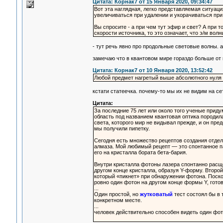
Цитата: Корнак7 от 15 Января 2020, 09:34:47
Вот эта наглядная, легко представляемая ситуаци
увеличиваться при удалении и укорачиваться при
Вы спросите - а при чем тут эфир и свет? А при 
скорости источника, то это означает, что э/м вол
- тут речь явно про продольные световые волны. 
замечаю что в квантовом мире гораздо больше от
Цитата: Корнак7 от 10 Января 2020, 13:52:42
Любой предмет нагретый выше абсолютного нуля
кстати статеечка. почему-то мы их не видим на се
Цитата:
За последние 75 лет или около того ученые прид
область под названием квантовая оптика породи
света, которого мир не видывал прежде, и он пр
мы получили пипетку.
Сегодня есть множество рецептов создания отдел
алмаза. Мой любимый рецепт — это спонтанное па
его на кристалла бората бета-бария.
Внутри кристалла фотоны лазера спонтанно расщ
другом конце кристалла, образуя Y-форму. Второй
который «пикнет» при обнаружении фотона. Поско
ровно один фотон на другом конце формы Y, гото
...
Один простой, но
жутковатый
тест состоял бы в
конкретном месте.
...
человек действительно способен видеть один фот