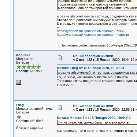
распространяются не в эфире, а сами по себе.
Тогда откуда появилось красное смещение?
А появилось оно по той простой причине, что кос
и раз не абсолютный то частицы, соударяясь как в 
что это за "неабсолютный вакуум" в котором част
& в воздухе - волны продольные а световые - попе
+
https://yandex.ru/ красное смещение - вики
https://yandex.ru/ красное смещение - новости
«
Последнее редактирование: 15 Января 2020, 19
Корнак7
Re: Философия Физики
Модератор
«
Ответ #22 :
15 Января 2020, 19:44:12 »
Ветеран
Цитата: Oleg от 15 Января 2020, 18:28:34
Сообщений: 959
и раз не абсолютный то частицы, соударяясь как в
Ну, не знаю, как можно было так меня понять...
Того количества вещества в космосе явно недоста
упругости.
Oleg
Re: Философия Физики
Модератор своей темы
«
Ответ #23 :
15 Января 2020, 22:55:21 »
Ветеран
Цитата: Корнак7 от 15 Января 2020, 19:44:12
Сообщений: 8943
Ну, не знаю, как можно было так меня понять...
Йожык в нирване
как написано так и понято, значить пишите с карти