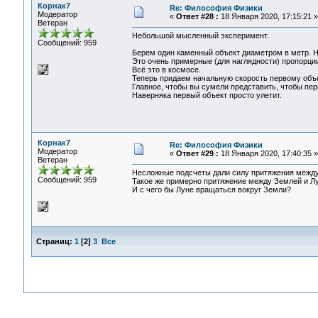
Корнак7
Re: Философия Физики
Модератор
«
Ответ #28 :
18 Января 2020, 17:15:21 »
Ветеран
Небольшой мысленный эксперимент.
Сообщений: 959
Берем один каменный объект диаметром в метр. Н
Это очень примерные (для наглядности) пропорци
Всё это в космосе.
Теперь придаем начальную скорость первому объе
Главное, чтобы вы сумели представить, чтобы пер
Наверняка первый объект просто улетит.
Корнак7
Re: Философия Физики
Модератор
«
Ответ #29 :
18 Января 2020, 17:40:35 »
Ветеран
Несложные подсчеты дали силу притяжения между 
Сообщений: 959
Такое же примерно притяжение между Землей и Лу
И с чего бы Луне вращаться вокруг Земли?
Страниц:
1
[
2
]
3
Все