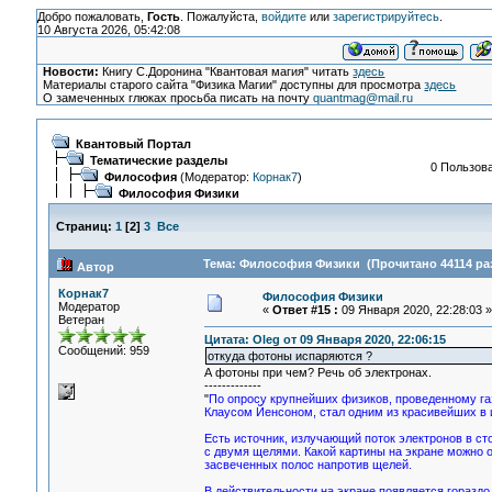
Добро пожаловать,
Гость
. Пожалуйста,
войдите
или
зарегистрируйтесь
.
10 Августа 2026, 05:42:08
Новости:
Книгу С.Доронина "Квантовая магия" читать
здесь
Материалы старого сайта "Физика Магии" доступны для просмотра
здесь
О замеченных глюках просьба писать на почту
quantmag@mail.ru
Квантовый Портал
Тематические разделы
0 Пользова
Философия
(Модератор:
Корнак7
)
Философия Физики
Страниц:
1
[
2
]
3
Все
Тема: Философия Физики (Прочитано 44114 ра
Автор
Корнак7
Философия Физики
Модератор
«
Ответ #15 :
09 Января 2020, 22:28:03 »
Ветеран
Цитата: Oleg от 09 Января 2020, 22:06:15
Сообщений: 959
откуда фотоны испаряются ?
А фотоны при чем? Речь об электронах.
-------------
"
По опросу крупнейших физиков, проведенному газ
Клаусом Йенсоном, стал одним из красивейших в и
Есть источник, излучающий поток электронов в ст
с двумя щелями. Какой картины на экране можно
засвеченных полос напротив щелей.
В действительности на экране появляется гораздо