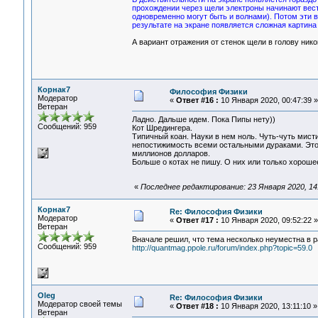
прохождении через щели электроны начинают вести 
одновременно могут быть и волнами). Потом эти во
результате на экране появляется сложная картина
А вариант отражения от стенок щели в голову ник
Корнак7
Философия Физики
Модератор
«
Ответ #16 :
10 Января 2020, 00:47:39 »
Ветеран
Ладно. Дальше идем. Пока Пипы нету))
Сообщений: 959
Кот Шредингера.
Типичный коан. Науки в нем ноль. Чуть-чуть мист
непостижимость всеми остальными дураками. Это к
миллионов долларов.
Больше о котах не пишу. О них или только хорошее
«
Последнее редактирование: 23 Января 2020, 14
Корнак7
Re: Философия Физики
Модератор
«
Ответ #17 :
10 Января 2020, 09:52:22 »
Ветеран
Вначале решил, что тема несколько неуместна в 
Сообщений: 959
http://quantmag.ppole.ru/forum/index.php?topic=59.0
Oleg
Re: Философия Физики
Модератор своей темы
«
Ответ #18 :
10 Января 2020, 13:11:10 »
Ветеран