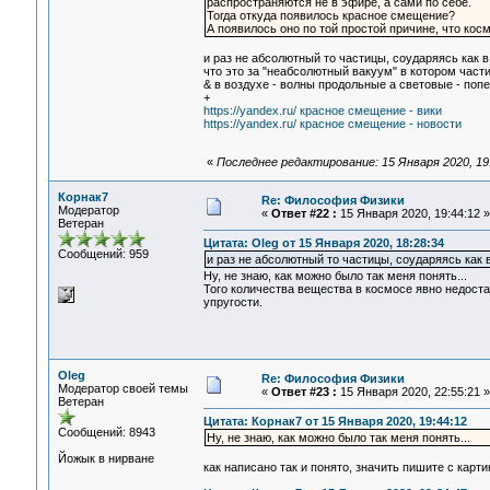
распространяются не в эфире, а сами по себе.
Тогда откуда появилось красное смещение?
А появилось оно по той простой причине, что кос
и раз не абсолютный то частицы, соударяясь как в 
что это за "неабсолютный вакуум" в котором част
& в воздухе - волны продольные а световые - попе
+
https://yandex.ru/ красное смещение - вики
https://yandex.ru/ красное смещение - новости
«
Последнее редактирование: 15 Января 2020, 19
Корнак7
Re: Философия Физики
Модератор
«
Ответ #22 :
15 Января 2020, 19:44:12 »
Ветеран
Цитата: Oleg от 15 Января 2020, 18:28:34
Сообщений: 959
и раз не абсолютный то частицы, соударяясь как в
Ну, не знаю, как можно было так меня понять...
Того количества вещества в космосе явно недоста
упругости.
Oleg
Re: Философия Физики
Модератор своей темы
«
Ответ #23 :
15 Января 2020, 22:55:21 »
Ветеран
Цитата: Корнак7 от 15 Января 2020, 19:44:12
Сообщений: 8943
Ну, не знаю, как можно было так меня понять...
Йожык в нирване
как написано так и понято, значить пишите с карти