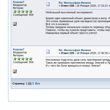
Корнак7
Re: Философия Физики
Модератор
«
Ответ #28 :
18 Января 2020, 17:15:21 »
Ветеран
Небольшой мысленный эксперимент.
Сообщений: 959
Берем один каменный объект диаметром в метр. Н
Это очень примерные (для наглядности) пропорци
Всё это в космосе.
Теперь придаем начальную скорость первому объе
Главное, чтобы вы сумели представить, чтобы пер
Наверняка первый объект просто улетит.
Корнак7
Re: Философия Физики
Модератор
«
Ответ #29 :
18 Января 2020, 17:40:35 »
Ветеран
Несложные подсчеты дали силу притяжения между 
Сообщений: 959
Такое же примерно притяжение между Землей и Лу
И с чего бы Луне вращаться вокруг Земли?
Страниц:
1
[
2
]
3
Все