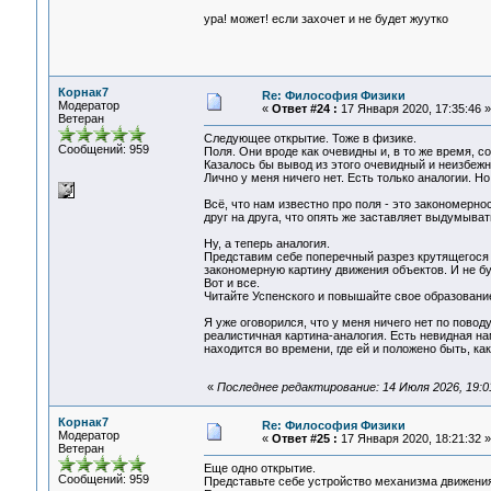
ура! может! если захочет и не будет жуутко
Корнак7
Re: Философия Физики
Модератор
«
Ответ #24 :
17 Января 2020, 17:35:46 »
Ветеран
Следующее открытие. Тоже в физике.
Сообщений: 959
Поля. Они вроде как очевидны и, в то же время, 
Казалось бы вывод из этого очевидный и неизбежный
Лично у меня ничего нет. Есть только аналогии. Но
Всё, что нам известно про поля - это закономерн
друг на друга, что опять же заставляет выдумыват
Ну, а теперь аналогия.
Представим себе поперечный разрез крутящегося 
закономерную картину движения объектов. И не буд
Вот и все.
Читайте Успенского и повышайте свое образование
Я уже оговорился, что у меня ничего нет по пово
реалистичная картина-аналогия. Есть невидная на
находится во времени, где ей и положено быть, к
«
Последнее редактирование: 14 Июля 2026, 19:0
Корнак7
Re: Философия Физики
Модератор
«
Ответ #25 :
17 Января 2020, 18:21:32 »
Ветеран
Еще одно открытие.
Сообщений: 959
Представьте себе устройство механизма движения