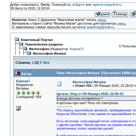
Добро пожаловать,
Гость
. Пожалуйста,
войдите
или
зарегистрируйтесь
.
08 Августа 2026, 11:09:04
Новости:
Книгу С.Доронина "Квантовая магия" читать
здесь
Материалы старого сайта "Физика Магии" доступны для просмотра
здесь
О замеченных глюках просьба писать на почту
quantmag@mail.ru
Квантовый Портал
Тематические разделы
0 Пользова
Философия
(Модератор:
Корнак7
)
Философия Физики
Страниц:
1
[
2
]
3
Все
Тема: Философия Физики (Прочитано 43906 ра
Автор
Корнак7
Философия Физики
Модератор
«
Ответ #15 :
09 Января 2020, 22:28:03 »
Ветеран
Цитата: Oleg от 09 Января 2020, 22:06:15
Сообщений: 959
откуда фотоны испаряются ?
А фотоны при чем? Речь об электронах.
-------------
"
По опросу крупнейших физиков, проведенному газ
Клаусом Йенсоном, стал одним из красивейших в и
Есть источник, излучающий поток электронов в ст
с двумя щелями. Какой картины на экране можно
засвеченных полос напротив щелей.
В действительности на экране появляется гораздо