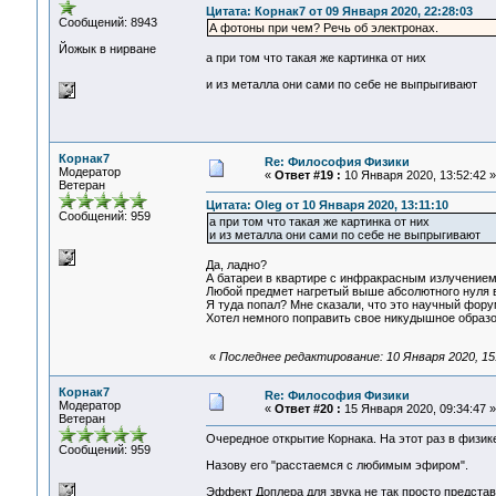
Цитата: Корнак7 от 09 Января 2020, 22:28:03
Сообщений: 8943
А фотоны при чем? Речь об электронах.
Йожык в нирване
а при том что такая же картинка от них
и из металла они сами по себе не выпрыгивают
Корнак7
Re: Философия Физики
Модератор
«
Ответ #19 :
10 Января 2020, 13:52:42 »
Ветеран
Цитата: Oleg от 10 Января 2020, 13:11:10
Сообщений: 959
а при том что такая же картинка от них
и из металла они сами по себе не выпрыгивают
Да, ладно?
А батареи в квартире с инфракрасным излучение
Любой предмет нагретый выше абсолютного нуля 
Я туда попал? Мне сказали, что это научный фору
Хотел немного поправить свое никудышное образо
«
Последнее редактирование: 10 Января 2020, 15
Корнак7
Re: Философия Физики
Модератор
«
Ответ #20 :
15 Января 2020, 09:34:47 »
Ветеран
Очередное открытие Корнака. На этот раз в физи
Сообщений: 959
Назову его "расстаемся с любимым эфиром".
Эффект Доплера для звука не так просто представ