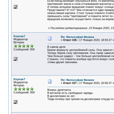
Если поезд начинает опускаться вниз, то магнитн
притяжения земли и сила отталкивания магнитов у
А теперь возьмем вращение планет вокруг солнца 
Представили? И что? Чем отличается один пример 
немыслимая картина. Стоит только планете отойти
превышать силы "притяжения" и планета летит по 
вращение возможно осуществить только на веревоч
«
Последнее редактирование: 23 Января 2020, 13
Корнак7
Re: Философия Физики
Модератор
«
Ответ #26 :
17 Января 2020, 18:59:27 »
Ветеран
В самом деле.
Сообщений: 959
Берем формулу центробежной силы. Она зависит о
Теперь берем силу притяжения. Она также зависит
Чем больше радиус - тем больше центробежная си
Странно, что планеты вообще крутятся вокруг сол
этими двумя законами.
Корнак7
Re: Философия Физики
Модератор
«
Ответ #27 :
17 Января 2020, 20:06:37 »
Ветеран
Вопрос дилетанта.
Сообщений: 959
В металле есть свободные заряды.
В диэлектрике их нет.
Тогда почему при трении на диэлектрике откуда-то