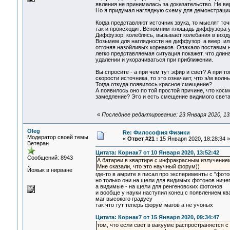
явления не принималась за доказательство. Не ве
Но я придумал наглядную схему для демонстрации
Когда представляют источник звука, то мыслят т
так и происходит. Вспомним площадь диффузора у
Диффузор, колеблясь, вызывает колебания в возд
Возьмем для наглядности не диффузор, а веер, ил
отгоняя назойливых корнаков. Опахало поставим н
легко представляемая ситуация покажет, что длин
удалении и укорачиваться при приближении.
Вы спросите - а при чем тут эфир и свет? А при т
скорости источника, то это означает, что э/м вол
Тогда откуда появилось красное смещение?
А появилось оно по той простой причине, что косм
замедление? Это и есть смещение видимого света 
«
Последнее редактирование: 23 Января 2020, 13
Oleg
Re: Философия Физики
Модератор своей темы
«
Ответ #21 :
15 Января 2020, 18:28:34 »
Ветеран
Цитата: Корнак7 от 10 Января 2020, 13:52:42
Сообщений: 8943
А батареи в квартире с инфракрасным излучение
Мне сказали, что это научный форум))
Йожык в нирване
где-то в амрите я писал про эксперименты с "фот
но только они на щели для видимых фотонов ничег
а видимые - на щели для ренгеновских фотонов
и вообще у науки наступил конец с появлением кв
маг высокого градусу
так что тут теперь форум магов а не учоных
Цитата: Корнак7 от 15 Января 2020, 09:34:47
том, что если свет в вакууме распространяется с 