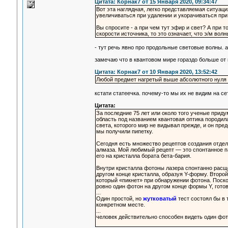
Цитата: Корнак7 от 15 Января 2020, 09:34:47
Вот эта наглядная, легко представляемая ситуаци
увеличиваться при удалении и укорачиваться при
Вы спросите - а при чем тут эфир и свет? А при 
скорости источника, то это означает, что э/м вол
- тут речь явно про продольные световые волны. 
замечаю что в квантовом мире гораздо больше от
Цитата: Корнак7 от 10 Января 2020, 13:52:42
Любой предмет нагретый выше абсолютного нуля
кстати статеечка. почему-то мы их не видим на се
Цитата:
За последние 75 лет или около того ученые прид
область под названием квантовая оптика породи
света, которого мир не видывал прежде, и он пр
мы получили пипетку.
Сегодня есть множество рецептов создания отдел
алмаза. Мой любимый рецепт — это спонтанное па
его на кристалла бората бета-бария.
Внутри кристалла фотоны лазера спонтанно расщ
другом конце кристалла, образуя Y-форму. Второй
который «пикнет» при обнаружении фотона. Поско
ровно один фотон на другом конце формы Y, гото
...
Один простой, но
жутковатый
тест состоял бы в
конкретном месте.
...
человек действительно способен видеть один фот