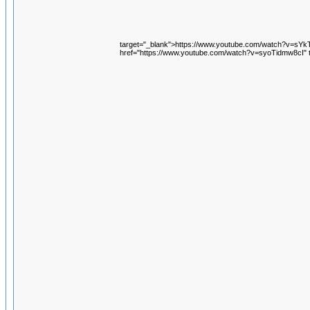
target="_blank">https://www.youtube.com/watch?v=sY
href="https://www.youtube.com/watch?v=syoTidmw8cI" 