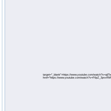
target="_blank">https://www.youtube.com/watch?v=ajI
href="https://www.youtube.com/watch?v=F6pZ_3pvvRM"