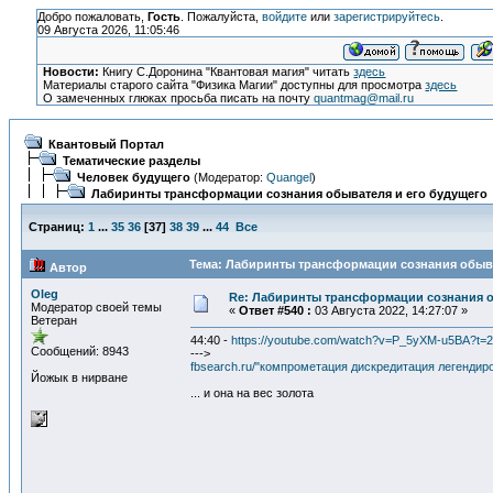
Добро пожаловать,
Гость
. Пожалуйста,
войдите
или
зарегистрируйтесь
.
09 Августа 2026, 11:05:46
Новости:
Книгу С.Доронина "Квантовая магия" читать
здесь
Материалы старого сайта "Физика Магии" доступны для просмотра
здесь
О замеченных глюках просьба писать на почту
quantmag@mail.ru
Квантовый Портал
Тематические разделы
Человек будущего
(Модератор:
Quangel
)
Лабиринты трансформации сознания обывателя и его будущего
Страниц:
1
...
35
36
[
37
]
38
39
...
44
Все
Тема: Лабиринты трансформации сознания обыват
Автор
Oleg
Re: Лабиринты трансформации сознания о
Модератор своей темы
«
Ответ #540 :
03 Августа 2022, 14:27:07 »
Ветеран
44:40 -
https://youtube.com/watch?v=P_5yXM-u5BA?t=
Сообщений: 8943
--->
fbsearch.ru/"компрометация дискредитация легендир
Йожык в нирване
... и она на вес золота