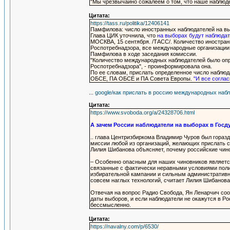
"Мы чрезвычайно сожалеем о том, что наше наблюде
Цитата:
https://tass.ru/politika/12406141
Памфилова: число иностранных наблюдателей на в
Глава ЦИК уточнила, что
на выборах будут наблюдат
МОСКВА, 15 сентября. /ТАСС/. Количество иностра
Роспотребнадзора, все международные организации
Памфилова в ходе заседания комиссии.
"Количество международных наблюдателей было опр
Роспотребнадзора", - проинформировала она.
По ее словам, прислать определенное число наблю
ОБСЕ, ПА ОБСЕ и ПА Совета Европы.
"И все согла
...
google/как прислать в россию международных набл
Цитата:
https://www.svoboda.org/a/24328706.html
А зачем России наблюдатели на выборах в Госд
.. глава Центризбиркома Владимир Чуров был гораз
миссии любой из организаций, желающих прислать 
Лилия Шибанова объясняет, почему российские чино
– Особенно опасным для наших чиновников являетс
связанные с фактически неравными условиями поли
избирательной кампании и сильным административны
совсем наглых технологий, считает Лилия Шибанова
Отвечая на вопрос Радио Свобода, Ян Ленарчич соо
даты выборов, и если наблюдатели не окажутся в Ро
бессмысленно.
Цитата:
https://navalny.com/p/6530/