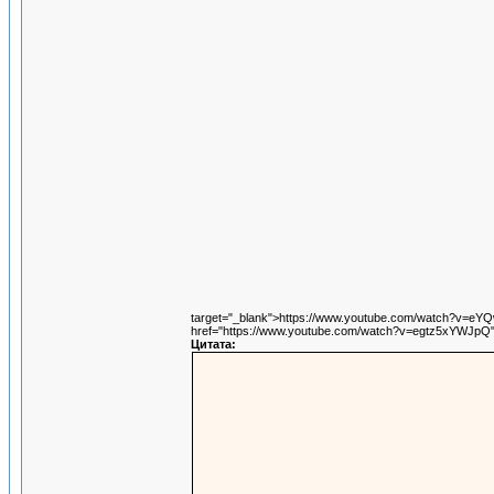
target="_blank">https://www.youtube.com/watch?v=e
href="https://www.youtube.com/watch?v=egtz5xYWJpQ"
Цитата: