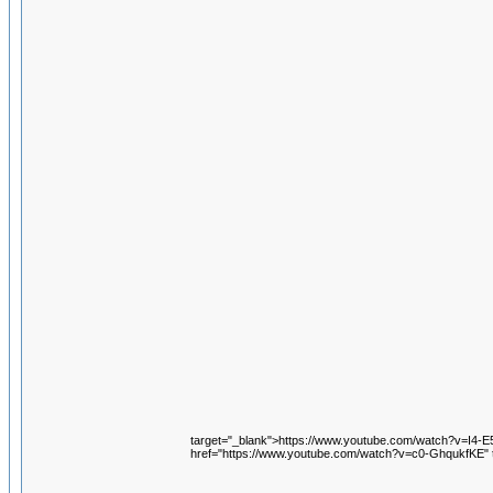
target="_blank">https://www.youtube.com/watch?v=I4
href="https://www.youtube.com/watch?v=c0-GhqukfKE" 