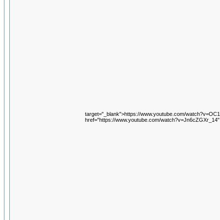
target="_blank">https://www.youtube.com/watch?v=
href="https://www.youtube.com/watch?v=Jn6cZGXr_14"