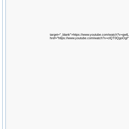
target="_blank">https://www.youtube.com/watch?v=gwl
href="https://www.youtube.com/watch?v=clQT0QgoOgI"