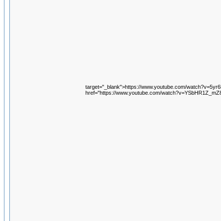
target="_blank">https://www.youtube.com/watch?v=5yr6
href="https://www.youtube.com/watch?v=YSbHR1Z_mZ8