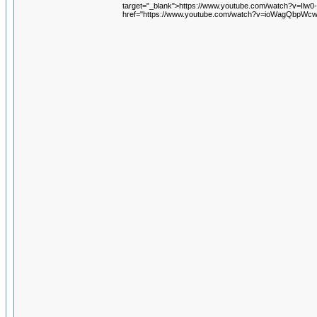
target="_blank">https://www.youtube.com/watch?v=Ilw0
href="https://www.youtube.com/watch?v=ioWagQbpWcw