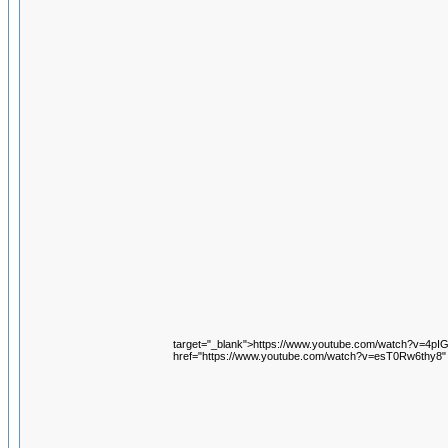
target="_blank">https://www.youtube.com/watch?v=4pI
href="https://www.youtube.com/watch?v=esT0Rw6thy8"