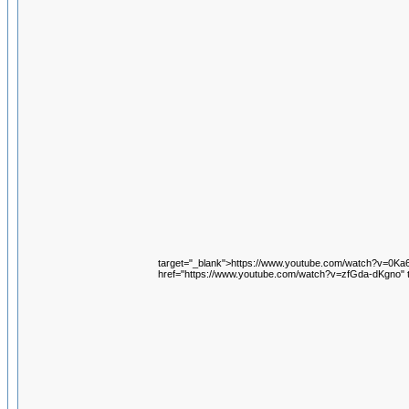
target="_blank">https://www.youtube.com/watch?v=0K
href="https://www.youtube.com/watch?v=zfGda-dKgno" 