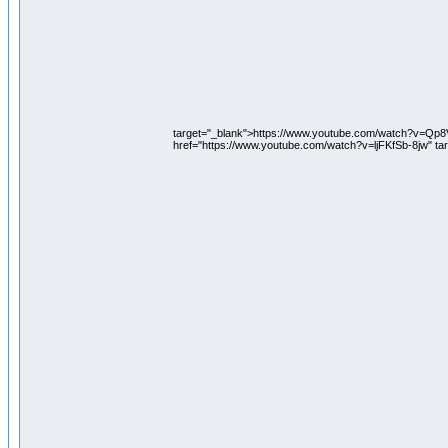
target="_blank">https://www.youtube.com/watch?v=Qp
href="https://www.youtube.com/watch?v=ljFKfSb-8jw" ta