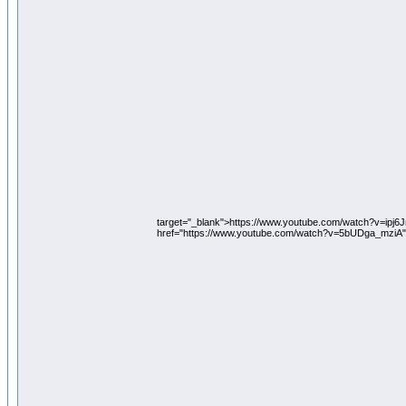
target="_blank">https://www.youtube.com/watch?v=ipj6
href="https://www.youtube.com/watch?v=5bUDga_mziA"