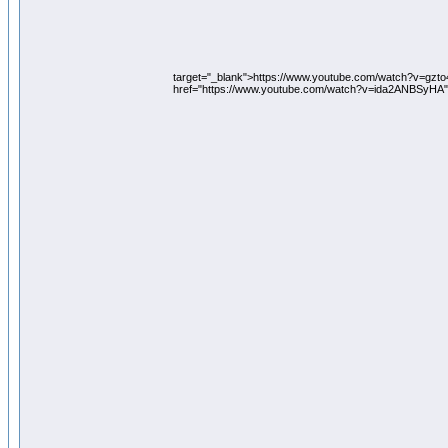
target="_blank">https://www.youtube.com/watch?v=gzt
href="https://www.youtube.com/watch?v=ida2ANBSyHA"