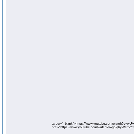
target="_blank">https://www.youtube.com/watch?v=
href="https://www.youtube.com/watch?v=gpIqhyW1rbo" 