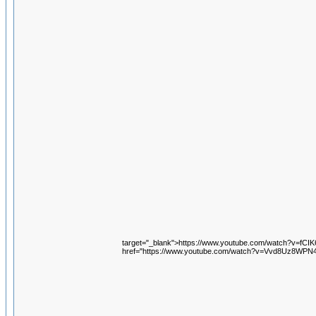
target="_blank">https://www.youtube.com/watch?v=fC
href="https://www.youtube.com/watch?v=Vvd8Uz8WPN4