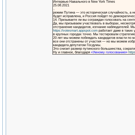
Интервью Навального в New York Times
25.08.2021
..
режим Путина — это историческая случайность, а н
будет исправлена, и Россия пойдет по демократичес
14. Призываете ли вы сограждан голосовать на сен
Да, мы призываем участвовать в выборах, несмотря
отстранение кандидатов, изгнание наблюдателей. М
https://votesmart.appspot.com
работает даже в таких 
в крупных городах точно. Мы тестировали стратегию
20 лет мы можем побеждать кандидатов власти по м
все они отстранены от участия — но мы можем избра
кандидата депутатом Госдумы.
Это снизит размер путинского большинства, сократ
Ну и главное, благодаря
«Умному голосованию»
http