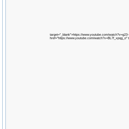
target="_blank">https://www.youtube.com/watch?v=g2
href="https://www.youtube.com/watch?v=BL7f_xpqg_o" 