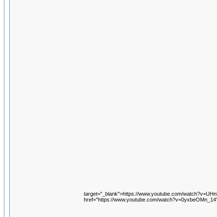
target="_blank">https://www.youtube.com/watch?v=UH
href="https://www.youtube.com/watch?v=0yxbeOMn_14"