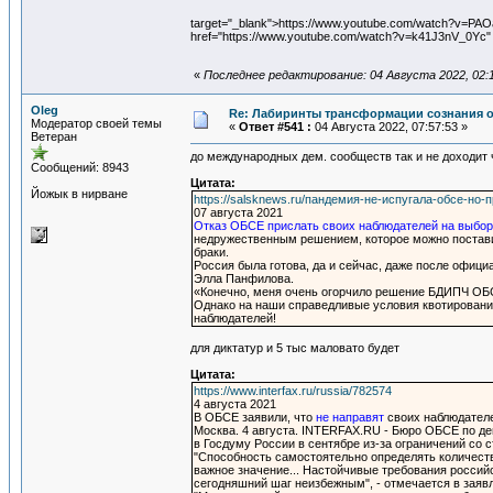
target="_blank">https://www.youtube.com/watch?v=PA
href="https://www.youtube.com/watch?v=k41J3nV_0Yc"
«
Последнее редактирование: 04 Августа 2022, 02:1
Oleg
Re: Лабиринты трансформации сознания о
Модератор своей темы
«
Ответ #541 :
04 Августа 2022, 07:57:53 »
Ветеран
до международных дем. сообществ так и не доходит ч
Сообщений: 8943
Цитата:
Йожык в нирване
https://salsknews.ru/пандемия-не-испугала-обсе-но-
07 августа 2021
Отказ ОБСЕ прислать своих наблюдателей на выбо
недружественным решением, которое можно постави
браки.
Россия была готова, да и сейчас, даже после офиц
Элла Панфилова.
«Конечно, меня очень огорчило решение БДИПЧ ОБС
Однако на наши справедливые условия квотировани
наблюдателей!
для диктатур и 5 тыс маловато будет
Цитата:
https://www.interfax.ru/russia/782574
4 августа 2021
В ОБСЕ заявили, что
не направят
своих наблюдател
Москва. 4 августа. INTERFAX.RU - Бюро ОБСЕ по д
в Госдуму России в сентябре из-за ограничений со
"Способность самостоятельно определять количеств
важное значение... Настойчивые требования российс
сегодняшний шаг неизбежным", - отмечается в зая