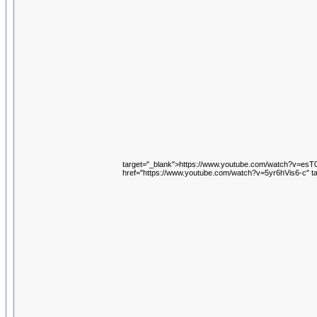
target="_blank">https://www.youtube.com/watch?v=es
href="https://www.youtube.com/watch?v=5yr6hVis6-c" t