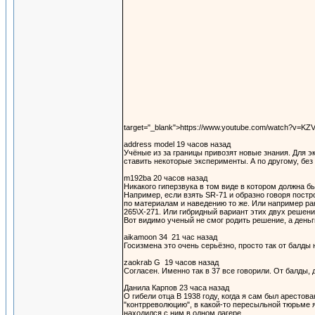
target="_blank">https://www.youtube.com/watch?v=K
address model 19 часов назад
Учёные из за границы привозят новые знания. Для эк
ставить некоторые эксперименты. А по другому, без
m192ba 20 часов назад
Никакого гиперзвука в том виде в котором должна быт
Например, если взять SR-71 и образно говоря постро
по материалам и наведению то же. Или например рак
265\X-271. Или гибридный вариант этих двух решени
Вот видимо ученый не смог родить решение, а деньг
aikamoon 34 21 час назад
Госизмена это очень серьёзно, просто так от балды 
zaokrab G 19 часов назад
Согласен. Именно так в 37 все говорили. От балды, д
Данила Карпов 23 часа назад
О гибели отца В 1938 году, когда я сам был арестова
"контрреволюцию", в какой-то пересыльной тюрьме я 
находился с ним в одном лагере.