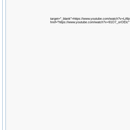
target="_blank">https://www.youtube.com/watch?v=LA
href="https://www.youtube.com/watch?v=91O7_orOEIc"