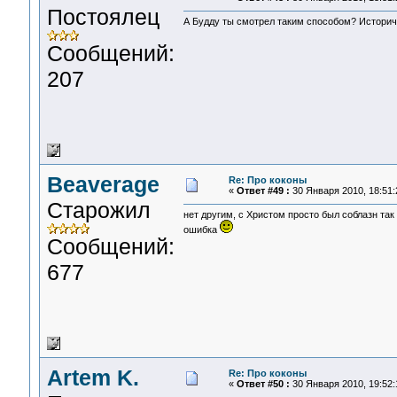
Постоялец
А Будду ты смотрел таким способом? Историч
Сообщений:
207
Beaverage
Re: Про коконы
«
Ответ #49 :
30 Января 2010, 18:51:
Старожил
нет другим, с Христом просто был соблазн так
ошибка
Сообщений:
677
Artem K.
Re: Про коконы
«
Ответ #50 :
30 Января 2010, 19:52: