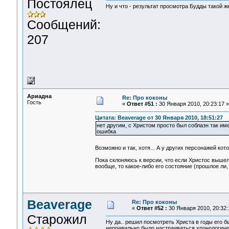
Постоялец
Ну и что - результат просмотра Будды такой же
Сообщений:
207
Ариадна
Re: Про коконы
Гость
«
Ответ #51 :
30 Января 2010, 20:23:17 »
Цитата: Beaverage от 30 Января 2010, 18:51:27
нет другим, с Христом просто был соблазн так им
ошибка
Возможно и так, хотя... А у других персонажей к
Пока склоняюсь к версии, что если Христос вышел
вообще, то какое-либо его состояние (прошлое ли,
Beaverage
Re: Про коконы
«
Ответ #52 :
30 Января 2010, 20:32:
Старожил
Ну да.. решил посмотреть Христа в годы его б
неправильно было настраиваться хронологическ