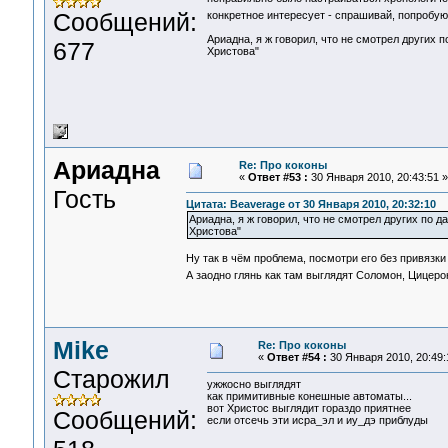
Сообщений:
конкретное интересует - спрашивай, попробу
Ариадна, я ж говорил, что не смотрел других п
677
Христова"
Ариадна
Re: Про коконы
«
Ответ #53 :
30 Января 2010, 20:43:51 »
Гость
Цитата: Beaverage от 30 Января 2010, 20:32:10
Ариадна, я ж говорил, что не смотрел других по д
Христова"
Ну так в чём проблема, посмотри его без привязки
А заодно глянь как там выглядят Соломон, Цицерон
Mike
Re: Про коконы
«
Ответ #54 :
30 Января 2010, 20:49:
Старожил
ужжосно выглядят
как примитивные конешные автоматы...
вот Христос выглядит гораздо приятнее
Сообщений:
если отсечь эти исра_эл и иу_дэ приблуды