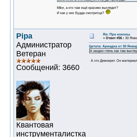
Mike, а кто там ещё красиво выглядит?
И как у них Будда смотритца?
Pipa
Re: Про коконы
«
Ответ #56 :
30 Янва
Администратор
Цитата: Ариадна от 30 Январ
А заодно глянь как там выгля
Ветеран
А это Демокрит. Он материа
Сообщений: 3660
Квантовая
инструменталистка