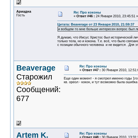
Ариадна
Re: Про коконы
Гость
«
Ответ #46 :
24 Января 2010, 23:45:51 »
Цитата: Beaverage от 23 Января 2010, 21:59:37
и вобщем-то мне больше интересен вопрос был л
Я думаю, что Иисус Христос был исторической ли
только тела, но и кокона. Т.е. всё, что было свя
с позиции обычного человека и не видится . Для 
Beaverage
Re: Про коконы
«
Ответ #47 :
30 Января 2010, 12:51:
Старожил
Еще один момент - я смотрел именно годы 1го
кв. ореол - кокон, и тут возможно была ошибка
Сообщений:
677
Artem K.
Re: Про коконы
«
Ответ #48 :
30 Января 2010, 13:31: