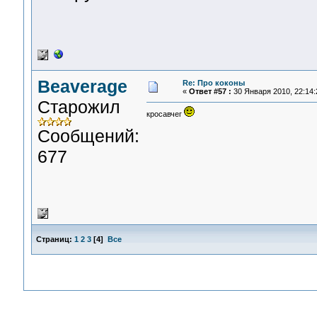
Beaverage
Re: Про коконы
«
Ответ #57 :
30 Января 2010, 22:14:
Старожил
кросавчег
Сообщений:
677
Страниц:
1
2
3
[
4
]
Все