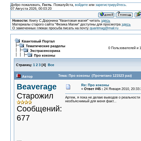
Добро пожаловать,
Гость
. Пожалуйста,
войдите
или
зарегистрируйтесь
.
07 Августа 2026, 00:03:20
Новости:
Книгу С.Доронина "Квантовая магия" читать
здесь
Материалы старого сайта "Физика Магии" доступны для просмотра
здесь
О замеченных глюках просьба писать на почту
quantmag@mail.ru
Квантовый Портал
Тематические разделы
0 Пользователей и 1
Экстрасенсорика
Про коконы
Страниц:
1
2
3
[
4
]
Все
Тема: Про коконы (Прочитано 121523 раз)
Автор
Beaverage
Re: Про коконы
«
Ответ #45 :
24 Января 2010, 20:33:
Старожил
Артем, я пока не делаю выводов о реальности
необъяснимый для меня факт...
Сообщений:
677