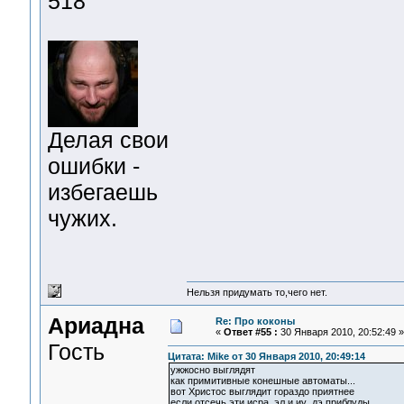
518
Делая свои
ошибки -
избегаешь
чужих.
Нельзя придумать то,чего нет.
Ариадна
Re: Про коконы
«
Ответ #55 :
30 Января 2010, 20:52:49 »
Гость
Цитата: Mike от 30 Января 2010, 20:49:14
ужжосно выглядят
как примитивные конешные автоматы...
вот Христос выглядит гораздо приятнее
если отсечь эти исра_эл и иу_дэ приблуды