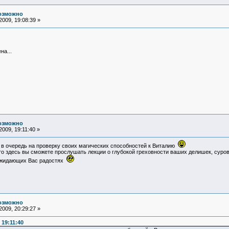
возможно
009, 19:08:39 »
на...
возможно
009, 19:11:40 »
я в очередь на проверку своих магических способностей к Виталию
 то здесь вы сможете прослушать лекции о глубокой греховности ваших делишек, сур
оджидающих Вас радостях
возможно
009, 20:29:27 »
 19:11:40