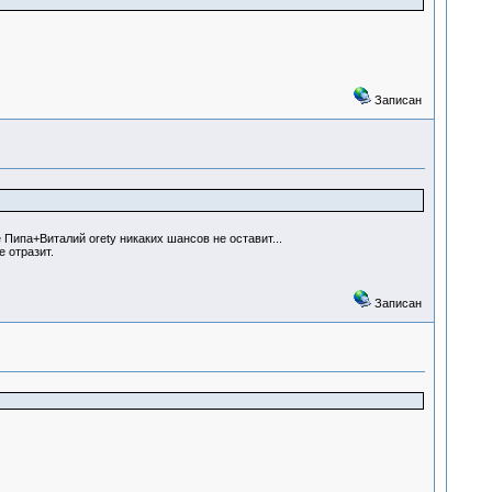
Записан
Пипа+Виталий oretу никаких шансов не оставит...
 отразит.
Записан