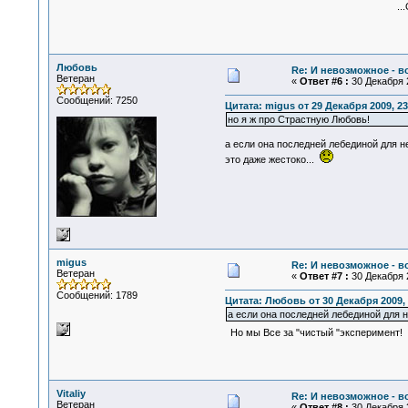
...Озолоти
Любовь
Re: И невозможное - 
Ветеран
«
Ответ #6 :
30 Декабря 2
Сообщений: 7250
Цитата: migus от 29 Декабря 2009, 23
но я ж про Страстную Любовь!
а если она последней лебединой для него
это даже жестоко...
migus
Re: И невозможное - 
Ветеран
«
Ответ #7 :
30 Декабря 2
Сообщений: 1789
Цитата: Любовь от 30 Декабря 2009, 
а если она последней лебединой для не
Но мы Все за "чистый "эксперимент
Vitaliy
Re: И невозможное - 
Ветеран
«
Ответ #8 :
30 Декабря 2