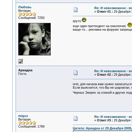
Любовь
Re: И невозможное - 
Ветеран
«
Ответ #1 :
29 Декабря 2
Сообщений: 7250
круто
еще один претендент на онкологию
ваще-то... реклама на форуме запреще
Ариадна
Re: И невозможное - 
Гость
«
Ответ #2 :
29 Декабря 2
oret, для начала вам нужно записатьс
Если выяснится, что Вы не шарлатан,
Черных Зверях за спиной и других п
migus
Re: И невозможное - 
Ветеран
«
Ответ #3 :
29 Декабря 2
Сообщений: 1789
Цитата: Ариадна от 29 Декабря 2009,