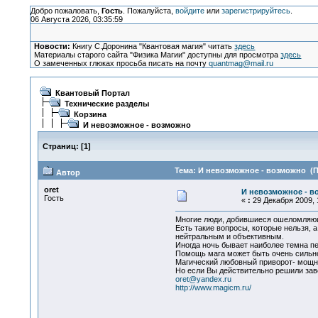
Добро пожаловать,
Гость
. Пожалуйста,
войдите
или
зарегистрируйтесь
.
06 Августа 2026, 03:35:59
Новости:
Книгу С.Доронина "Квантовая магия" читать
здесь
Материалы старого сайта "Физика Магии" доступны для просмотра
здесь
О замеченных глюках просьба писать на почту
quantmag@mail.ru
Квантовый Портал
Технические разделы
Корзина
И невозможное - возможно
Страниц:
[
1
]
Тема: И невозможное - возможно (П
Автор
oret
И невозможное - в
Гость
«
:
29 Декабря 2009, 1
Многие люди, добившиеся ошеломляющих
Есть такие вопросы, которые нельзя, 
нейтральным и объективным.
Иногда ночь бывает наиболее темна п
Помощь мага может быть очень сильн
Магический любовный приворот- мощно
Но если Вы действительно решили зав
oret@yandex.ru
http://www.magicm.ru/