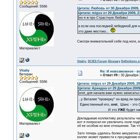
Сообщений: 5586
Цитата: Любовь от 30 Декабря 2009, 
Цитата: migus от 29 Декабря 2009, 2
но я ж про Страстную Любовь!
а если она последней лебединой для нег
это даже жестоко...
Смотри внимательней себе под ноги, а 
Материалист
Vitaliy:
SCIES Forum
Glossary
Definitions o
Vitaliy
Re: И невозможное - 
Ветеран
«
Ответ #9 :
30 Декабря 2
Сообщений: 5586
Цитата: migus от 29 Декабря 2009, 20
Цитата: Ариадна от 29 Декабря 2009,
oret, для начала вам нужно записать
...у Виталия "проверку" он вряд ли пр
Единственный его,
oret
, Шанс - это 
И это
УЖЕ
будет н
Докладываю коллективу результаты чис
вот я попросил ее увеличить поле под
Материалист
об ее особом ко мне отношении. Так что
Зато теперь удалось более аккуратно 
коллег может привести к прсуждению е