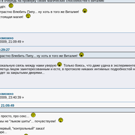
я в очередь на проверку своих магических способностей к Виталию
ойдёт.
Страстно Влюбить Пипу... ну хоть в того же Виталия!
стоящая магия!
возможно
009, 21:09:49 »
:29:27
растно Влюбить Пипу... ну хоть в того же Виталия!
елокальную связь между нами уверую
Только боюсь, что даже удача в эксперименте 
яетца лицом заинтересованным и есте, в протоколе никаких интимных подробностей не
дет за закрытыми дверями...
возможно
009, 23:40:39 »
 21:09:49
е просто, про секс...
 мы не "лыком шиты"... почувствуем!
ервый, "контрольный" заказ!
ре...