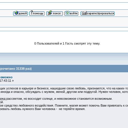
0 Пользователей и 1 Гость смотрят эту тему.
рочитано 31338 раз)
озможно
7:43:11 »
 успехов в карьере и бизнесе, нашедшие свою любовь, признаются, что на каких-то 
а иногда и опасно, обсуждать с мужем, женой, другом или подругой. Нужен человек, к
еред рассветом, но восходит солнце, и невозможное становится возможным.
ой.
е средство любовного воздействия. Помните, магия может помочь Вам привязать к се
оевать любовь нужного Вам человека - не теряйте время.