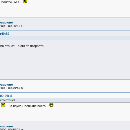
шься!
возможно
009, 00:26:11 »
:40:39
 станет... в его-то возрасте...
возможно
009, 00:49:47 »
00:26:11
го станет...
!
...а наука Превыше всего!
возможно
009, 00:50:24 »