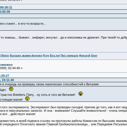
00:26:11
3:40:39
о станет... в его-то возрасте...
то знаешь... бывает... инфаркт, инсульт... да и онколожка не дремлет. При твоей-то до
f Magic
Высшие звания форума
Prog
Box.net
Про генерала
Фэн-шуй
Блог
возможно
009, 02:44:46 »
:29:27
 19:11:40
ся в очередь на проверку своих магических способностей к Виталию
ойдёт.
Страстно Влюбить Пипу... ну хоть в того же Виталия!
астоящая магия!
того эксперимента. Эксперимент был проведен сегодня, причем до того, как я вот нед
писи в персональных записях. И она - внимание! Слушайте внимательно! - очень опера
 вот... действует магия!
разместить в моей подписи ссылку на протоколы работы Комиссии по Высшим званиям. 
й очередного Почетного звания Главной Гробокопательницы... или Передовик Ритуальны