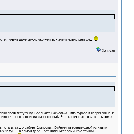
броте... очень даже можно окочуриться значительно раньше...
Записан
авно прочел эту тему. Все знают, насколько Пипа сурова и непреклонна. И
тивно и точно выполнила мою просьбу. Что, конечно же, свидетельствует
Кстати, да... о работе Комиссии... Буйное поведение одной из наших
х Услуг... На самом деле... вот маленькая заминка с точной