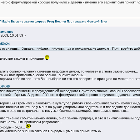
 него с формулировкой хорошо получилось давеча - именно его вариант был принят К
f Magic
Высшие звания форума
Prog
Box.net
Про генерала
Фэн-шуй
Блог
озможно
2009, 10:01:59 »
:50:24
то знаешь... бывает... инфаркт, инсульт... да и онколожка не дремлет. При твоей-то до
зические законы в принципе
елать больно человеку сочтешь недобрым делом, то человек и сгнить заживо может...
то и к нам применимо: если больно - значит живешь...
еркала себе во зло - это Ваш выбор и ни кто его оспорить в принципе не может, т.е. это
:44:46
ег может привести к прсуждению ей очередного Почетного звания Главной Гробокопате
овкой... Где там Андрюша? У него с формулировкой хорошо получилось давеча - имен
тором Вы стремитесь вколотить в культурал работу своей обзывательской комиссии до
собственном опыте, бо у меня на руках умирали мои родители и я последние две недели
ешь я еще не встречала... к тому же, ближние взаимодействия самые сильные...
 что течение событий можно менять, зная законы природы, и это я считаю научным под
вать с точным прогнозом результата...
рироды - бяда...
ла именно по знанию законов Природы и умению применять их...