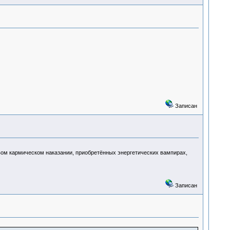
Записан
овом кармическом наказании, приобретённых энергетических вампирах,
Записан