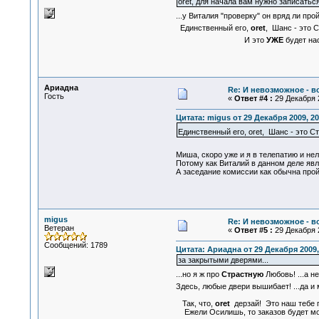
oret, для начала вам нужно записатьс
...у Виталия "проверку" он вряд ли пр
Единственный его,
oret
, Шанс - это 
И это
УЖЕ
будет на
Ариадна
Re: И невозможное - 
Гость
«
Ответ #4 :
29 Декабря 2
Цитата: migus от 29 Декабря 2009, 20
Единственный его, oret, Шанс - это Ст
Миша, скоро уже и я в телепатию и н
Потому как Виталий в данном деле явл
А заседание комиссии как обычна прой
migus
Re: И невозможное - 
Ветеран
«
Ответ #5 :
29 Декабря 2
Сообщений: 1789
Цитата: Ариадна от 29 Декабря 2009,
за закрытыми дверями...
...но я ж про
Страстную
Любовь! ...а н
Здесь, любые двери вышибает! ...да и
Так, что,
oret
дерзай! Это наш тебе п
Ежели Осилишь, то заказов будет мо