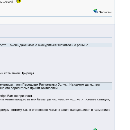
омиссией...
Записан
броте... очень даже можно окочуриться значительно раньше...
 и есть закон Природы...
льницы... или Передовик Ритуальных Услуг... На самом деле... вот
но его вариант был принят Комиссией...
бра Вам не принесет...
 в жизни каждого из них была при них неотлучно... хотя тяжелее ситации,
ходом, потому как, в его основе лежат знания, находящиеся в гармонии с