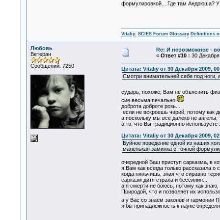
формулировкой... Где там Андрюша? У
Vitaliy:
SCIES Forum
Glossary
Definitions o
Любовь
Re: И невозможное - в
Ветеран
«
Ответ #10 :
30 Декабря 
Сообщений: 7250
Цитата: Vitaliy от 30 Декабря 2009, 00
Смотри внимательней себе под ноги, а 
сударь, похоже, Вам не объяснить фи
сие весьма печально
доброта доброте розь...
если не вскроешь чирий, потому как д
а поскольку мы все далеко не ангелы, 
а то, что Вы традиционно используете з
Цитата: Vitaliy от 30 Декабря 2009, 02
Буйное поведение одной из наших колл
маленькая заминка с точной формулир
очередной Ваш приступ сарказма, в ко
я Вам как всегда только рассказала о 
когда няньчишь, зная что сиравно теря
сарказм дитя страха и бессилия...
а я смерти не боюсь, потому как знаю,
Природой, что и позволяет их использо
а у Вас со знаем законов и гармонии П
я бы принадлежность к науке определя