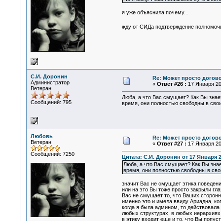
я уже объяснила почему...
жду от СИДа подтверждение полномочи
С.И. Доронин
Re: Может просто догов
Администратор
«
Ответ #26 :
17 Января 201
Ветеран
Люба, а что Вас смущает? Как Вы знае
Сообщений: 795
время, они полностью свободны в свои
Любовь
Re: Может просто догов
Ветеран
«
Ответ #27 :
17 Января 201
Сообщений: 7250
Цитата: С.И. Доронин от 17 Января 2
Люба, а что Вас смущает? Как Вы зна
время, они полностью свободны в свои
значит Вас не смущает этика поведен
или на это Вы тоже просто закрыли гла
Вас не смущает то, что Ваших сторонн
именно это и имела ввиду Ариадна, ког
когда я была админом, то действовала
любых структурах, в любых иерархиях,
в этику входит еще и то, что Вы поп