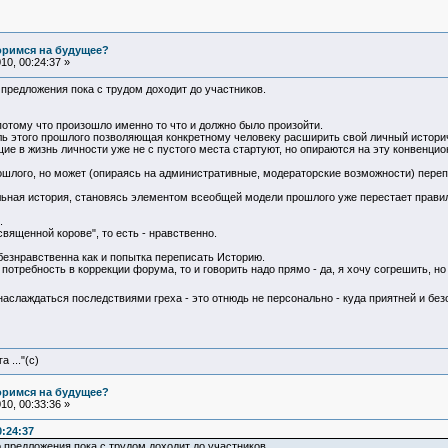
оримся на будущее?
0, 00:24:37 »
 предложения пока с трудом доходит до участников.
потому что произошло именно то что и должно было произойти.
ь этого прошлого позволяющая конкретному человеку расширить свой личный историче
щие в жизнь личности уже не с пустого места стартуют, но опираются на эту конвенци
ошлого, но может (опираясь на административные, модераторские возможности) переп
льная история, становясь элементом всеобщей модели прошлого уже перестает прав
.
священной корове", то есть - нравственно.
безнравственна как и попытка переписать Историю.
потребность в коррекции форума, то и говорить надо прямо - да, я хочу согрешить, но 
аслаждаться последствиями греха - это отнюдь не персонально - куда приятней и без
 ..."(с)
оримся на будущее?
0, 00:33:36 »
0:24:37
 предложения пока с трудом доходит до участников.