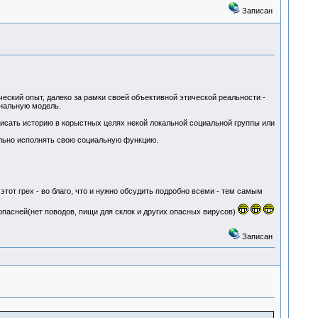
Записан
ский опыт, далеко за рамки своей объективной этической реальности -
ональную модель.
исать историю в корыстных целях некой локальной социальной группы или
ильно исполнять свою социальную функцию.
этот грех - во благо, что и нужно обсудить подробно всеми - тем самым
опасней(нет поводов, пищи для склок и других опасных вирусов)
Записан