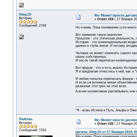
Oleg.Ol
Re: Может просто догов
Ветеран
«
Ответ #24 :
17 Января 201
Сообщений: 2769
Но я вижу. Пока понимание сути моего
Вот применю такую аналогию:
Прошлое - это этическая реальность, 
История - это конвенциональная модел
далеко в глубь веков. И потому, входя
Человек не может изменить самого пр
своих собственных.
И после такой переписки конвенциона
Вот форум - это и есть аналог Истории
Я и предлагаю отнестись к ней, как к "
И любая попытка переписать форум - 
И если уж возникла некая объективная 
размазав этот грех на этих всех.
А всем коллективом рахлебывать или н
"Я - есмь Истина и Путь, Альфа и Омега
Любовь
Re: Может просто догов
Ветеран
«
Ответ #25 :
17 Января 201
Сообщений: 7250
Цитата: Oleg.Ol от 17 Января 2010, 0
Но я вижу. Пока понимание сути моего