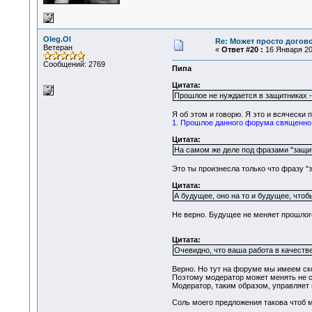
Oleg.Ol
Re: Может просто догов
Ветеран
«
Ответ #20 :
16 Января 201
Сообщений: 2769
Пипа
Цитата:
Прошлое не нуждается в защитниках -
Я об этом и говорю. Я это и всячески 
1. Прошлое данного форума священно,
Цитата:
На самом же деле под фразами "защит
Это ты произнесла только что фразу "
Цитата:
А будущее, оно на то и будущее, что
Не верно. Будущее не меняет прошлого
Цитата:
Очевидно, что ваша работа в качеств
Верно. Но тут на форуме мы имеем ск
Поэтому модератор может менять не с
Модератор, таким образом, управляет 
Соль моего предложения такова чтоб