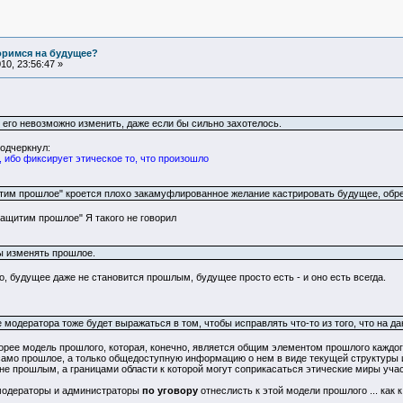
оримся на будущее?
0, 23:56:47 »
 его невозможно изменить, даже если бы сильно захотелось.
подчеркнул:
 ибо фиксирует этическое то, что произошло
им прошлое" кроется плохо закамуфлированное желание кастрировать будущее, обрек
защитим прошлое" Я такого не говорил
бы изменять прошлое.
, будущее даже не становится прошлым, будущее просто есть - и оно есть всегда.
е модератора тоже будет выражаться в том, чтобы исправлять что-то из того, что на 
орее модель прошлого, которая, конечно, является общим элементом прошлого каждог
амо прошлое, а только общедоступную информацию о нем в виде текущей структуры 
не прошлым, а границами области к которой могут соприкасаться этические миры учас
 модераторы и администраторы
по уговору
отнеслисть к этой модели прошлого ... как 