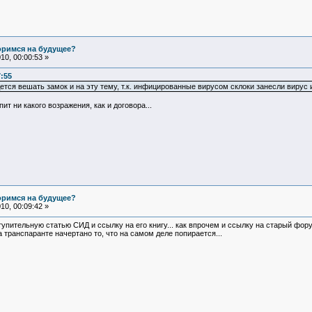
оримся на будущее?
0, 00:00:53 »
7:55
дется вешать замок и на эту тему, т.к. инфицированные вирусом склоки занесли вирус 
пит ни какого возражения, как и договора...
оримся на будущее?
0, 00:09:42 »
упительную статью СИД и ссылку на его книгу... как впрочем и ссылку на старый фору
на транспаранте начертано то, что на самом деле попирается...