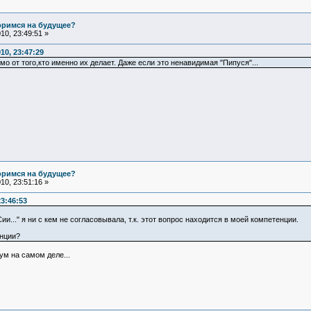
оримся на будущее?
0, 23:49:51 »
10, 23:47:29
 от того,кто именно их делает. Даже если это ненавидимая "Пипуся"...
оримся на будущее?
0, 23:51:16 »
3:46:53
и..." я ни с кем не согласовывала, т.к. этот вопрос находится в моей компетенции.
енции?
ум на самом деле...