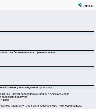
Записан
ая его на бесконечное повторение прошлого.
данный момент уже принадлежит прошлому.
о из нас - неким пересечением наших этических миров.
и содержания форума.
тников.
к самому прошлому ... ну хоть в качестве игры, хотя б для начала.