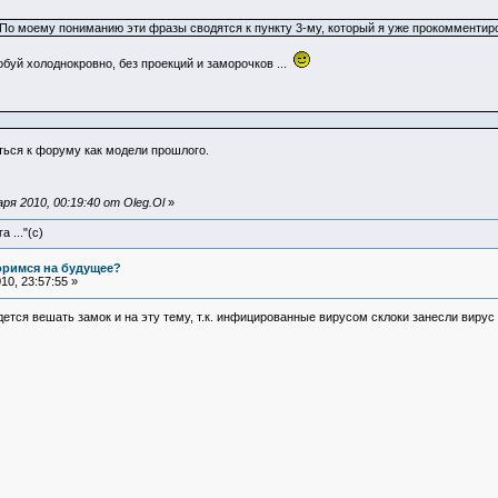
По моему пониманию эти фразы сводятся к пункту 3-му, который я уже прокомментир
буй холоднокровно, без проекций и заморочков ...
иться к форуму как модели прошлого.
я 2010, 00:19:40 от Oleg.Ol
»
 ..."(с)
оримся на будущее?
0, 23:57:55 »
идется вешать замок и на эту тему, т.к. инфицированные вирусом склоки занесли вирус