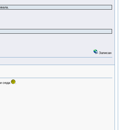
овала.
Записан
 и сюда
.