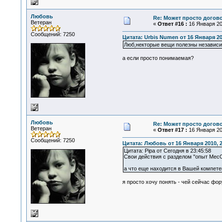
Любовь
Re: Может просто догов
Ветеран
«
Ответ #16 :
16 Января 201
Сообщений: 7250
Цитата: Urbis Numen от 16 Января 20
Люб,некторые вещи полезны независимо
а если просто понимаемая?
Любовь
Re: Может просто догов
Ветеран
«
Ответ #17 :
16 Января 201
Сообщений: 7250
Цитата: Любовь от 16 Января 2010, 2
Цитата: Pipa от Сегодня в 23:45:58
Свои действия с разделом "опыт МесСи
а что еще находится в Вашей компет
я просто хочу понять - чей сейчас фор