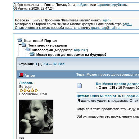
Добро пожаловать,
Гость
. Пожалуйста,
войдите
или
зарегистрируйтесь
.
06 Августа 2026, 22:47:24
Новости:
Книгу С.Доронина "Квантовая магия" читать
здесь
Материалы старого сайта "Физика Магии" доступны для просмотра
здесь
О замеченных глюках просьба писать на почту
quantmag@mail.ru
Квантовый Портал
Тематические разделы
Философия
(Модератор:
Корнак7
)
Может просто договоримся на будущее?
Страниц:
1
[
2
]
3
4
...
32
Все
Тема: Может просто договоримся на
Автор
Любовь
Re: Может просто догов
Ветеран
«
Ответ #15 :
16 Января 201
Сообщений: 7250
Цитата: Urbis Numen от 16 Января 20
Я давно его удалить предлагал. С тех
когда-то я тоже предлагала это СИДу, н
ЗЫ он тогда счел это проявлением слаб