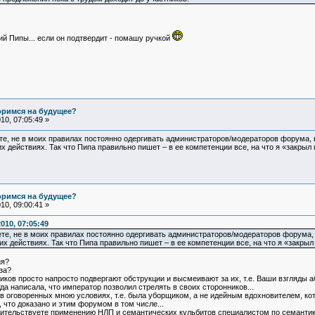
й Пипы... если он подтвердит - помашу ручкой
оримся на будущее?
0, 07:05:49 »
те, не в моих правилах постоянно одергивать администраторов/модераторов форума, 
х действиях. Так что Пипа правильно пишет – в ее компетенции все, на что я «закрыл
оримся на будущее?
0, 09:00:41 »
010, 07:05:49
ете, не в моих правилах постоянно одергивать администраторов/модераторов форума, 
х действиях. Так что Пипа правильно пишет – в ее компетенции все, на что я «закрыл
ия?
за?
иков просто напросто подвергают обструкции и высмеивают за их, т.е. Ваши взгляды 
да написала, что император позволил стрелять в своих сторонников...
 в оговоренных мною условиях, т.е. была уборщиком, а не идейным вдохновителем, кот
 что доказано и этим форумом в том числе...
устительствуете применению НЛП и семантических кульбитов специалистом по семанти