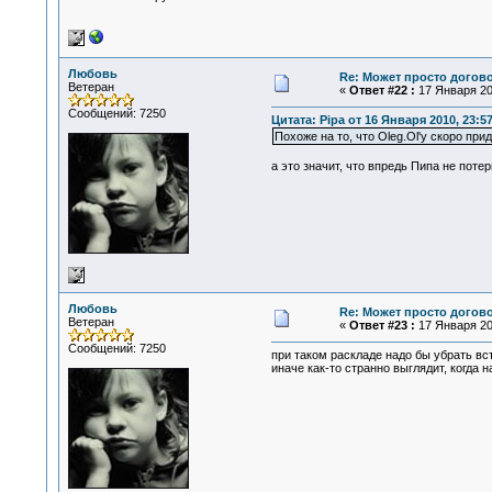
Любовь
Re: Может просто догов
Ветеран
«
Ответ #22 :
17 Января 201
Сообщений: 7250
Цитата: Pipa от 16 Января 2010, 23:5
Похоже на то, что Oleg.Ol'у скоро при
а это значит, что впредь Пипа не потер
Любовь
Re: Может просто догов
Ветеран
«
Ответ #23 :
17 Января 201
Сообщений: 7250
при таком раскладе надо бы убрать вст
иначе как-то странно выглядит, когда 