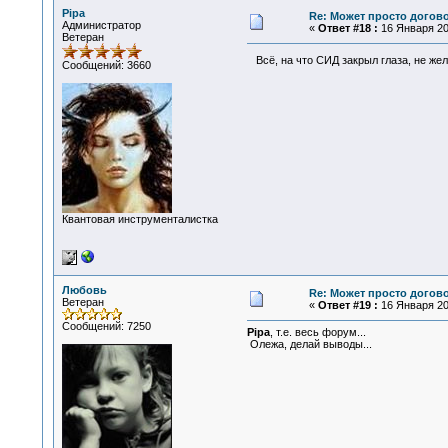
Pipa
Re: Может просто догов
Администратор
«
Ответ #18 :
16 Января 201
Ветеран
Всё, на что СИД закрыл глаза, не же
Сообщений: 3660
Квантовая инструменталистка
Любовь
Re: Может просто догов
Ветеран
«
Ответ #19 :
16 Января 201
Сообщений: 7250
Pipa
, т.е. весь форум...
Олежа, делай выводы...