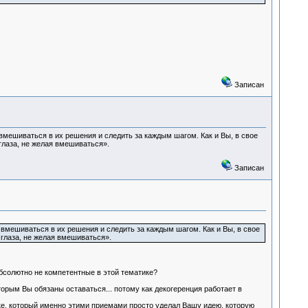
Записан
вмешиваться в их решения и следить за каждым шагом. Как и Вы, в свое
 глаза, не желая вмешиваться».
Записан
вмешиваться в их решения и следить за каждым шагом. Как и Вы, в свое
 глаза, не желая вмешиваться».
абсолютно не компетентные в этой тематике?
орым Вы обязаны оставаться... потому как декогеренция работает в
ке, который именно этими приемами просто уделал Вашу идею, которую