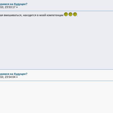
оримся на будущее?
0, 23:53:17 »
лая вмешиваться, находится в моей компетенции
.
оримся на будущее?
0, 23:54:04 »