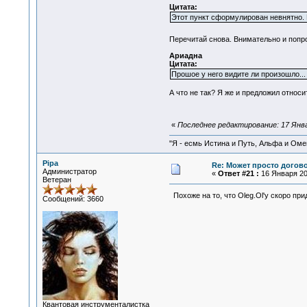
Цитата:
Этот пункт сформулирован невнятно. 
Перечитай снова. Внимательно и попро
Ариадна
Цитата:
Прошое у него видите ли произошло...
А что не так? Я же и предложил относ
«
Последнее редактирование: 17 Январ
"Я - есмь Истина и Путь, Альфа и Омега
Pipa
Re: Может просто догов
Администратор
«
Ответ #21 :
16 Января 201
Ветеран
Похоже на то, что Oleg.Ol'у скоро пр
Сообщений: 3660
Квантовая инструменталистка