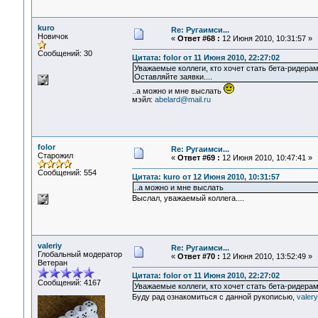
kuro
Re: Ругаимси...
Новичок
«
Ответ #68 :
12 Июня 2010, 10:31:57 »
Сообщений: 30
Цитата: folor от 11 Июня 2010, 22:27:02
Уважаемые коллеги, кто хочет стать бета-ридера
Оставляйте заявки....
..а можно и мне выслать
мэйл:
abelard@mail.ru
folor
Re: Ругаимси...
Старожил
«
Ответ #69 :
12 Июня 2010, 10:47:41 »
Сообщений: 554
Цитата: kuro от 12 Июня 2010, 10:31:57
..а можно и мне выслать
Выслал, уважаемый коллега....
valeriy
Re: Ругаимси...
Глобальный модератор
«
Ответ #70 :
12 Июня 2010, 13:52:49 »
Ветеран
Цитата: folor от 11 Июня 2010, 22:27:02
Сообщений: 4167
Уважаемые коллеги, кто хочет стать бета-ридера
Буду рад ознакомиться с данной рукописью,
valer