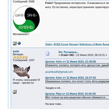
Сообщений: 5586
Folor!
Предложение интересное. Ознакомиться любо
могу. Естественно, нераспространение гарантируе
Материалист
Vitaliy:
SCIES Forum
Glossary
Definitions of Magic
Высш
kadh
Re: Ругаимси...
Ветеран
«
Ответ #62 :
12 Июня 2010, 06:19:31 »
Сообщений: 1207
Цитата: folor от 11 Июня 2010, 21:35:56
Извините, коллега, потерял нить дискуссии, давай
asamikadh@gmail.com
Цитата: folor от 11 Июня 2010, 22:27:02
Я очень сексуален! И
Уважаемые коллеги, кто хочет стать бета-ридера
ваще - прелесть!
Заодно и её...
Цитата: Pipa от 12 Июня 2010, 01:02:28
Вот только на мои рецензии обычно обижаются...
На мои тоже...