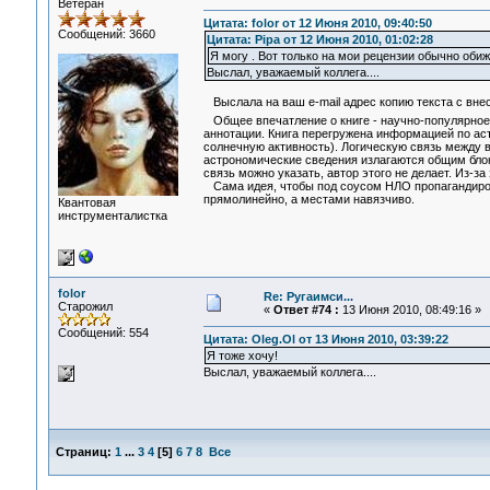
Ветеран
Цитата: folor от 12 Июня 2010, 09:40:50
Сообщений: 3660
Цитата: Pipa от 12 Июня 2010, 01:02:28
Я могу . Вот только на мои рецензии обычно обиж
Выслал, уважаемый коллега....
Выслала на ваш e-mail адрес копию текста с вне
Общее впечатление о книге - научно-популярное 
аннотации. Книга перегружена информацией по ас
солнечную активность). Логическую связь между в
астрономические сведения излагаются общим блоко
связь можно указать, автор этого не делает. Из-за
Сама идея, чтобы под соусом НЛО пропагандиров
прямолинейно, а местами навязчиво.
Квантовая
инструменталистка
folor
Re: Ругаимси...
Старожил
«
Ответ #74 :
13 Июня 2010, 08:49:16 »
Сообщений: 554
Цитата: Oleg.Ol от 13 Июня 2010, 03:39:22
Я тоже хочу!
Выслал, уважаемый коллега....
Страниц:
1
...
3
4
[
5
]
6
7
8
Все