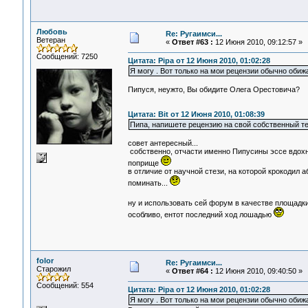
Любовь
Re: Ругаимси...
Ветеран
«
Ответ #63 :
12 Июня 2010, 09:12:57 »
Сообщений: 7250
Цитата: Pipa от 12 Июня 2010, 01:02:28
Я могу . Вот только на мои рецензии обычно обижа
Пипуся, неужто, Вы обидите Олега Орестовича?
Цитата: Bit от 12 Июня 2010, 01:08:39
Пипа, напишете рецензию на свой собственный тек
совет антересный...
собственно, отчасти именно Пипусины эссе вдохн
поприще
в отличие от научной стези, на которой крокодил 
поминать...
ну и использовать сей форум в качестве площадки
особливо, ентот последний ход лошадью
folor
Re: Ругаимси...
Старожил
«
Ответ #64 :
12 Июня 2010, 09:40:50 »
Сообщений: 554
Цитата: Pipa от 12 Июня 2010, 01:02:28
Я могу . Вот только на мои рецензии обычно обижа