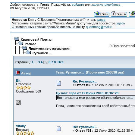
Добро пожаловать,
Гость
. Пожалуйста,
войдите
или
зарегистрируйтесь
.
09 Августа 2026, 11:28:41
Новости:
Книгу С.Доронина "Квантовая магия" читать
здесь
Материалы старого сайта "Физика Магии" доступны для просмотра
здесь
О замеченных глюках просьба писать на почту
quantmag@mail.ru
Квантовый Портал
Разное
0 Пользователей
Лирические отступления
Ругаимси...
Страниц:
1
...
3
4
[
5
]
6
7
8
Все
Тема: Ругаимси... (Прочитано 258838 раз)
Автор
Bit
Re: Ругаимси...
Старожил
«
Ответ #60 :
12 Июня 2010, 01:08:39 »
Сообщений: 569
Цитата: Pipa от 12 Июня 2010, 01:02:28
Вот только на мои рецензии обычно обижаются...
Пипа, напишете рецензию на свой собственный текс
Vitaliy
Re: Ругаимси...
Ветеран
«
Ответ #61 :
12 Июня 2010, 01:15:30 »