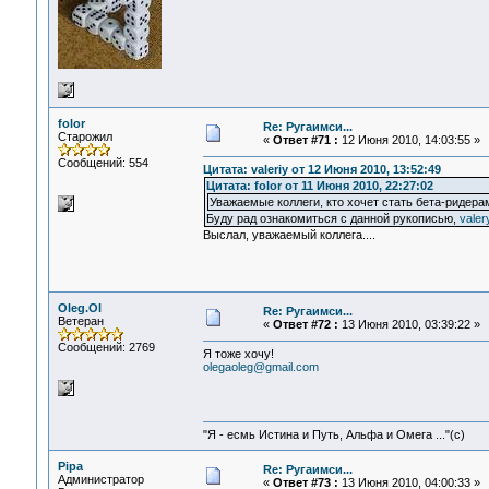
folor
Re: Ругаимси...
Старожил
«
Ответ #71 :
12 Июня 2010, 14:03:55 »
Сообщений: 554
Цитата: valeriy от 12 Июня 2010, 13:52:49
Цитата: folor от 11 Июня 2010, 22:27:02
Уважаемые коллеги, кто хочет стать бета-ридера
Буду рад ознакомиться с данной рукописью,
valer
Выслал, уважаемый коллега....
Oleg.Ol
Re: Ругаимси...
Ветеран
«
Ответ #72 :
13 Июня 2010, 03:39:22 »
Сообщений: 2769
Я тоже хочу!
olegaoleg@gmail.com
"Я - есмь Истина и Путь, Альфа и Омега ..."(с)
Pipa
Re: Ругаимси...
Администратор
«
Ответ #73 :
13 Июня 2010, 04:00:33 »