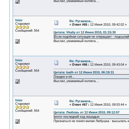
Выслал, уважаемый коллега....
folor
Re: Ругаимси...
Старожил
«
Ответ #65 :
12 Июня 2010, 09:42:02 »
Сообщений: 554
Цитата: Vitaliy от 12 Июня 2010, 01:15:30
Если подобная ситуация не отвращает - подсылай
Выслал, уважаемый коллега....
folor
Re: Ругаимси...
Старожил
«
Ответ #66 :
12 Июня 2010, 09:43:04 »
Сообщений: 554
Цитата: kadh от 12 Июня 2010, 06:19:31
Заодно и её...
Выслал, уважаемый коллега....
folor
Re: Ругаимси...
Старожил
«
Ответ #67 :
12 Июня 2010, 09:53:44 »
Сообщений: 554
Цитата: Любовь от 12 Июня 2010, 09:12:57
ентот последний ход лошадью
Признаться не понял милая Любушка - высылать и