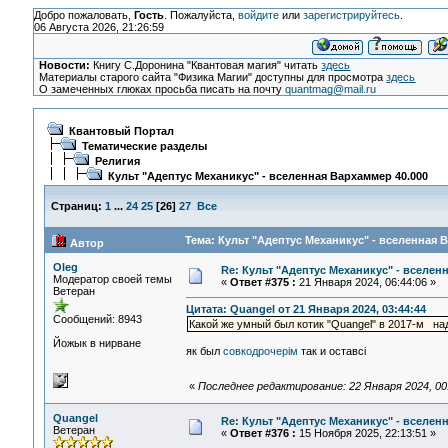
Добро пожаловать,
Гость
. Пожалуйста,
войдите
или
зарегистрируйтесь
.
06 Августа 2026, 21:26:59
Новости:
Книгу С.Доронина "Квантовая магия" читать
здесь
Материалы старого сайта "Физика Магии" доступны для просмотра
здесь
О замеченных глюках просьба писать на почту
quantmag@mail.ru
Квантовый Портал
Тематические разделы
Религия
Культ "Адептус Механикус" - вселенная Вархаммер 40.000
Страниц:
1
...
24
25
[
26
]
27
Все
Тема: Культ "Адептус Механикус" - вселенная 
Автор
Oleg
Re: Культ "Адептус Механикус" - вселен
Модератор своей темы
«
Ответ #375 :
21 Января 2024, 06:44:06 »
Ветеран
Цитата: Quangel от 21 Января 2024, 03:44:44
Сообщений: 8943
Какой же умный был котик "Quangel" в 2017-м н
Йожык в нирване
як был
совкодрочерiм
так и оставсi
«
Последнее редактирование: 22 Января 2024, 00
Quangel
Re: Культ "Адептус Механикус" - вселен
Ветеран
«
Ответ #376 :
15 Ноября 2025, 22:13:51 »