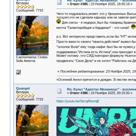
Re: Культ "Адептус Механикус" - вселен
Ветеран
«
Ответ #385 :
23 Ноября 2025, 18:55:19 »
Сообщений: 7733
Чего-то подумалось,может это у брошенных Высшим
тоскуют,что не сделали карьеру или не завели кр
Для секты - я недорос,был бы товарищ Кравчен
мечта "Галантерейщик и Кардинал" - это сила!!
p.s. Вот интересно представить,если бы "НТ" испо
Просто вместо своего "кванта действия" вывел б
"осколок Воли" ему тогда нафиг был бы не нужен
поддерживал,"Истина есть Истина",она приходит в
Может потому ,что СИД повторил формулу Ньютона
Сaementarius Civitas
Solis Aeterna
продвигать "Свое Дело" и не хотел "Работать на 
«
Последнее редактирование: 23 Ноября 2025, 19
«Осенний Ангел прячется в дождях. В листве янтарн
Quangel
Re: Культ "Адептус Механикус" - вселен
Ветеран
«
Ответ #386 :
24 Ноября 2025, 00:15:50 »
Сообщений: 7733
https://youtu.be/SicrqRbomjE