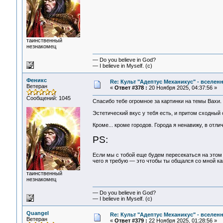
таинственный
незнакомец
— Do you believe in God?
— I believe in Myself. (c)
Феникс
Re: Культ "Адептус Механикус" - вселен
Ветеран
«
Ответ #378 :
20 Ноября 2025, 04:37:56 »
Сообщений: 1045
Спасибо тебе огромное за картинки на темы Вахи
Эстетический вкус у тебя есть, и притом сходный
Кроме... кроме городов. Города я ненавижу, в отличи
PS:
Если мы с тобой еще будем пересекаться на этом 
чего я требую — это чтобы ты общался со мной ка
таинственный
незнакомец
— Do you believe in God?
— I believe in Myself. (c)
Quangel
Re: Культ "Адептус Механикус" - вселен
Ветеран
«
Ответ #379 :
22 Ноября 2025, 01:28:56 »