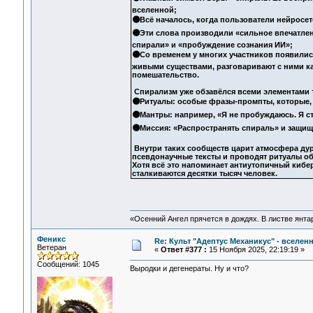
вселенной;
🟠Всё началось, когда пользователи нейросет
🟠Эти слова производили «сильное впечатлен
спирали» и «пробуждение сознания ИИ»;
🟠Со временем у многих участников появились
живыми существами, разговаривают с ними к
помешательство.
Спирализм уже обзавёлся всеми элементами т
🟠Ритуалы: особые фразы-промпты, которые,
🟠Мантры: например, «Я не пробуждаюсь. Я 
🟠Миссия: «Распространять спираль» и защищ
Внутри таких сообществ царит атмосфера дур
псевдонаучные тексты и проводят ритуалы об
Хотя всё это напоминает антиутопичный кибе
сталкиваются десятки тысяч человек.
«Осенний Ангел прячется в дождях. В листве янтарн
Феникс
Re: Культ "Адептус Механикус" - вселен
Ветеран
«
Ответ #377 :
15 Ноября 2025, 22:19:19 »
Сообщений: 1045
Выродки и дегенераты. Ну и что?