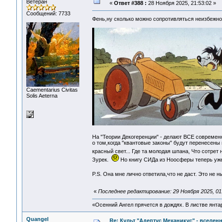
Ветеран
«
Ответ #388 :
28 Ноября 2025, 21:53:02 »
Сообщений: 7733
Фень,ну сколько можно сопротивляться неизбежно
Сaementarius Civitas
Solis Aeterna
На "Теории Декогеренции" - делают ВСЕ современн
о том,когда "квантовые законы" будут перенесены 
красный свет... Где та молодая шпана, Что сотрет
Зурек.
Но книгу СИДа из Ноосферы теперь уже
P.S. Она мне лично ответила,что не даст. Это не
«
Последнее редактирование: 29 Ноября 2025, 01
«Осенний Ангел прячется в дождях. В листве янтарн
Quangel
Re: Культ "Адептус Механикус" - вселен