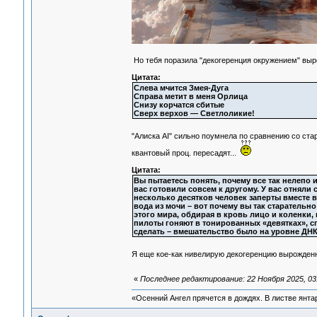
Но тебя поразила "декогеренция окружением" вы
Цитата:
Слева мчится Змея-Дуга
Справа метит в меня Орлица
Снизу корчатся сбитые
Сверх верхов — Светлоликие!
"Алиска AI" сильно поумнела по сравнению со ст
квантовый проц. пересадят...
Цитата:
Вы пытаетесь понять, почему все так нелепо и
вас готовили совсем к другому. У вас отняли
несколько десятков человек заперты вместе в
вода из мочи – вот почему вы так старательно
этого мира, обдирая в кровь лицо и коленки,
пилоты гоняют в тонированных «девятках», с
сделать – вмешательство было на уровне ДНК
Я еще кое-как нивелирую декогеренцию вырожденн
«
Последнее редактирование: 22 Ноября 2025, 03
«Осенний Ангел прячется в дождях. В листве янтарн