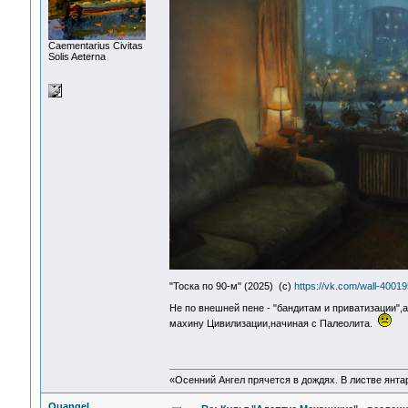
Сaementarius Civitas
Solis Aeterna
"Тоска по 90-м" (2025) (с)
https://vk.com/wall-400
Не по внешней пене - "бандитам и приватизации"
махину Цивилизации,начиная с Палеолита.
«Осенний Ангел прячется в дождях. В листве янтарн
Quangel