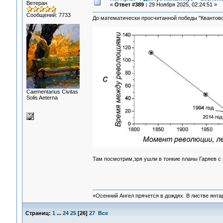
Ветеран
«
Ответ #389 :
29 Ноября 2025, 02:24:51 »
Сообщений: 7733
До математически просчитанной победы "Квантовой
Сaementarius Civitas
Solis Aeterna
Там посмотрим,зря ушли в тонкие планы Гаряев 
«Осенний Ангел прячется в дождях. В листве янтарн
Страниц:
1
...
24
25
[
26
]
27
Все