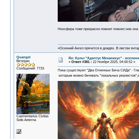
Ноосфера тоже прекрасно помнит помнит,чем она
«Осенний Ангел прячется в дождях. В листве янтарн
Quangel
Re: Культ "Адептус Механикус" - вселен
Ветеран
«
Ответ #381 :
22 Ноября 2025, 04:00:52 »
Сообщений: 7733
Пока существуют "Два Огненных Бича СИДа" - Гла
которым можно бичевать "локальных реалистов",
Сaementarius Civitas
Solis Aeterna