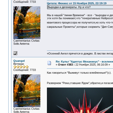
Сообщений: 7733
Цитата: Феникс от 15 Ноября 2025, 22:19:19
Выродки и дегенераты. Ну и что?
Мы в нашей "линии Времени" - все - "выродки и д
эти хотя бы понимают,что "генеративные Нейросети
квантового процессора не получится,но хоть что-
сакральные Промпты",которые скормить "Дип-Сику
Сaementarius Civitas
Solis Aeterna
«Осенний Ангел прячется в дождях. В листве янтарн
Quangel
Re: Культ "Адептус Механикус" - вселен
Ветеран
«
Ответ #383 :
22 Ноября 2025, 06:16:09 »
Сообщений: 7733
Как говориться "Выживут только влюбленные!"(с).
Развернем "Реки,ставшие Ядом",обратно,и погас
Сaementarius Civitas
Solis Aeterna