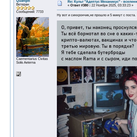
Quangel
Re: Культ "Адептус Механикус" - вселен
Ветеран
«
Ответ #380 :
22 Ноября 2025, 03:33:23 »
Сообщений: 7733
Ну вот и синхрончик,не прошло и 5 минут с поста
Сaementarius Civitas
Solis Aeterna