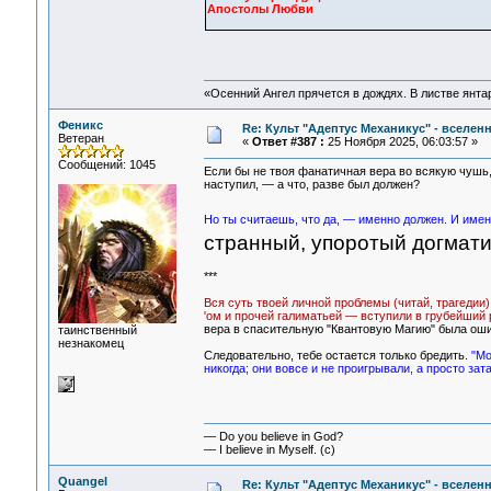
Апостолы Любви
«Осенний Ангел прячется в дождях. В листве янтарн
Феникс
Re: Культ "Адептус Механикус" - вселен
Ветеран
«
Ответ #387 :
25 Ноября 2025, 06:03:57 »
Сообщений: 1045
Если бы не твоя фанатичная вера во всякую чушь, 
наступил, — а что, разве был должен?
Но ты считаешь, что да, — именно должен. И имен
странный, упоротый догмати
***
Вся суть твоей личной проблемы (читай, трагедии)
'ом и прочей галиматьей — вступили в грубейший 
вера в спасительную "Квантовую Магию" была ошиб
таинственный
незнакомец
Следовательно, тебе остается только бредить.
"Мо
никогда; они вовсе и не проигрывали, а просто зат
— Do you believe in God?
— I believe in Myself. (c)
Quangel
Re: Культ "Адептус Механикус" - вселен