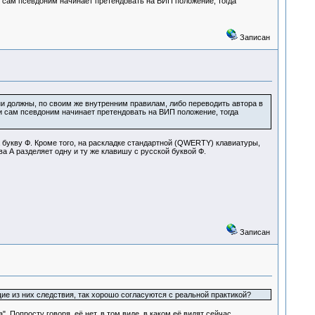
и сам псевдоним начинает претендовать на ВИП положение, тогда
Записан
ни должны, по своим же внутренним правилам, либо переводить автора в
 и сам псевдоним начинает претендовать на ВИП положение, тогда
укву Ф. Кроме того, на раскладке стандартной (QWERTY) клавиатуры,
ква А разделяет одну и ту же клавишу с русской буквой Ф.
Записан
 из них следствия, так хорошо согласуются с реальной практикой?
. Попросту говоря, её нет, в том виде, в каком её видят сейчас