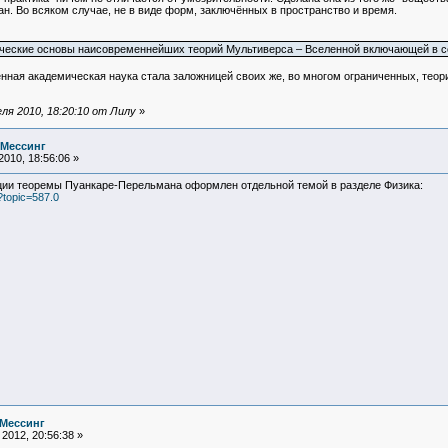
. Во всяком случае, не в виде форм, заключённых в пространство и время.
гические основы наисовременнейших теорий Мультиверса – Вселенной включающей в с
ная академическая наука стала заложницей своих же, во многом ограниченных, теори
ля 2010, 18:20:10 от Лилу
»
 Мессинг
010, 18:56:06 »
ции теоремы Пуанкаре-Перельмана оформлен отдельной темой в разделе Физика:
?topic=587.0
 Мессинг
2012, 20:56:38 »