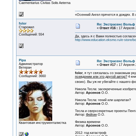
Сaementarius Civitas Solis Aeterna
«Осенний Ангел прячется в дождях. В л
folor
Re: Экстрасенс Вольф
Старожил
«
Ответ #16 :
17 Апреля 2
Сообщений: 554
Да, здесь я с Вами полностью согласен
http://www.education.eksmo.ru/e-store
Pipa
Re: Экстрасенс Вольф
Администратор
«
Ответ #17 :
17 Апреля 2
Ветеран
folor
, я тут связалась со знакомым ре
Сообщений: 3660
псевдоним или это другой автор?
4 кни
своих). Вы уж не убегайте с нашего ф
Никола Тесла: засекреченные изобрет
Автор:
Арсенов
О.O.
Никола Тесла: гений или шарлатан?
Автор:
Арсенов
О.O.
Тесла и сверхсекретные проекты Пент
Автор:
Фейгин
O.O.
Физика времени
Квантовая инструменталистка
Автор:
Арсенов
О.O.
2012: год катастроф