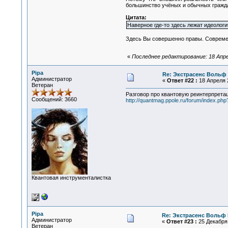
большинство учёных и обычных граждан
Цитата:
Наверное где-то здесь лежат идеоло
Здесь Вы совершенно правы. Современ
«
Последнее редактирование: 18 Апре
Pipa
Re: Экстрасенс Вольф
Администратор
«
Ответ #22 :
18 Апреля 2
Ветеран
Разговор про квантовую реинтерпрета
Сообщений: 3660
http://quantmag.ppole.ru/forum/index.php
Квантовая инструменталистка
Pipa
Re: Экстрасенс Вольф
Администратор
«
Ответ #23 :
25 Декабря 
Ветеран