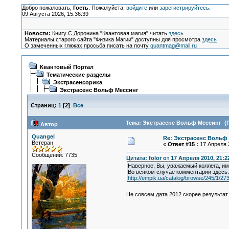
Добро пожаловать,
Гость
. Пожалуйста,
войдите
или
зарегистрируйтесь
.
09 Августа 2026, 15:36:39
Новости:
Книгу С.Доронина "Квантовая магия" читать
здесь
Материалы старого сайта "Физика Магии" доступны для просмотра
здесь
О замеченных глюках просьба писать на почту
quantmag@mail.ru
Квантовый Портал
Тематические разделы
Экстрасенсорика
Экстрасенс Вольф Мессинг
Страниц:
1
[
2
]
Все
Тема: Экстрасенс Вольф Мессинг (П
Автор
Quangel
Re: Экстрасенс Вольф
Ветеран
«
Ответ #15 :
17 Апреля 2
Сообщений: 7735
Цитата: folor от 17 Апреля 2010, 21:2
Наверное, Вы, уважаемый коллега, име
Во всяком случае комментарии здесь:
http://empik.ua/catalog/browse/245/1/27
Не совсем,дата 2012 скорее результа