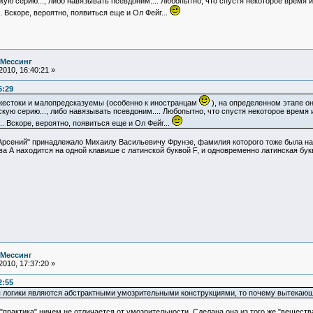
кую серию..., либо навязывать псевдоним.... Любопытно, что спустя некоторое время 
. Вскоре, вероятно, появиться еще и Ол Фейг...
 Мессинг
010, 16:40:21 »
6:29
 жестоки и малопредсказуемы (особенно к иностранцам
), на определенном этапе о
кую серию..., либо навязывать псевдоним.... Любопытно, что спустя некоторое время
. Вскоре, вероятно, появиться еще и Ол Фейг...
сений" принадлежало Михаилу Васильевичу Фрунзе, фамилия которого тоже была на б
ква А находится на одной клавише с латинской буквой F, и одновременно латинская бу
 Мессинг
010, 17:37:20 »
2:55
логики являются абстрактными умозрительными конструкциями, то почему вытекающие
практика" ничем не отличается от умозрительности. Сделана она из того же "вещества"