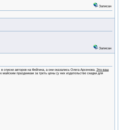
Записан
Записан
х в списке авторов на Фейгина, а они оказались Олега Арсенова.
Это ваш
 к майским праздникам за треть цены (у них издательстве скидки для