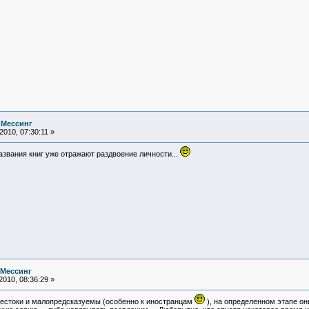
 Мессинг
010, 07:30:11 »
азвания книг уже отражают раздвоение личности...
 Мессинг
010, 08:36:29 »
жестоки и малопредсказуемы (особенно к иностранцам
), на определенном этапе он