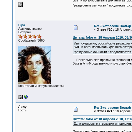
ВИП и организовывать для него авторс
"раздвоение личности " продолжается..
Pipa
Re: Экстрасенс Вольф
Администратор
«
Ответ #20 :
18 Апреля 2
Ветеран
Цитата: folor от 18 Апреля 2010, 08:3
Сообщений: 3660
Увы, сударыни, российские редакции
ВИП и организовывать для него авторс
"раздвоение личности " продолжается..
Прикольно, что прозвище "товарищ Ар
буквы А и Ф родственики - русская бу
Квантовая инструменталистка
Лилу
Re: Экстрасенс Вольф
Гость
«
Ответ #21 :
18 Апреля 2
Цитата: folor от 18 Апреля 2010, 17:1
Если аксиомы математики и принципы 
Потому что "внешняя реальность" или "