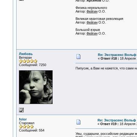
Автор:
Арсенов
О.O.
Физика нереального
Автор:
Фейгин
O.O.
Великая квантовая революция
Автор:
Фейгин
O.O.
Большой взрыв
Автор:
Фейгин
O.O.
Любовь
Re: Экстрасенс Вольф
Ветеран
«
Ответ #18 :
18 Апреля 2
Сообщений: 7250
Пипусик, а Вам не кажется, что сами н
folor
Re: Экстрасенс Вольф
Старожил
«
Ответ #19 :
18 Апреля 2
Сообщений: 554
Увы, сударыни, российские редакции 