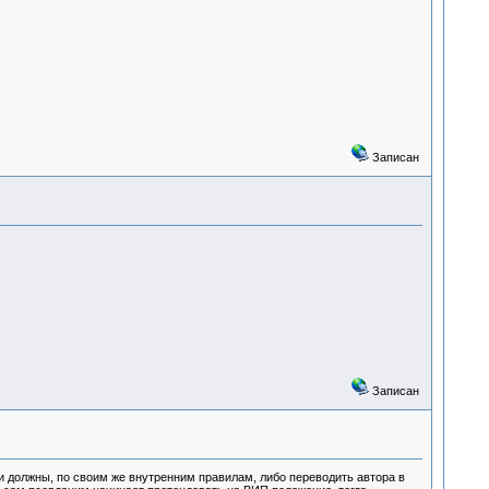
Записан
Записан
и должны, по своим же внутренним правилам, либо переводить автора в