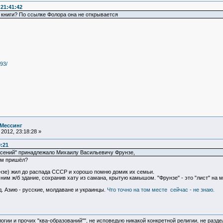
21:41:42
 книги? По ссылке Фолора она не открывается
293/
 Мессинг
2012, 23:18:28 »
0:21
рсений" принадлежало Михаилу Васильевичу Фрунзе,
 ум пришёл?
рунзе) жил до распада СССР и хорошо помню домик их семьи.
 ним ж/б здание, сохранив хату из самана, крытую камышом. "Фрунзе" - это "лист" на 
. Азию - русские, молдаване и украинцы.
Что точно на том месте сейчас - не знаю.
логии и прочих "ква-образований"", не исповедую никакой конкретной религии, не раз