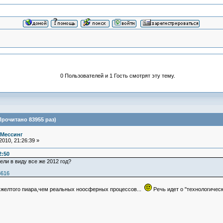
0 Пользователей и 1 Гость смотрят эту тему.
рочитано 83955 раз)
 Мессинг
010, 21:26:39 »
2:50
ли в виду все же 2012 год?
3616
т желтого пиара,чем реальных ноосферных процессов...
Речь идет о "технологичес