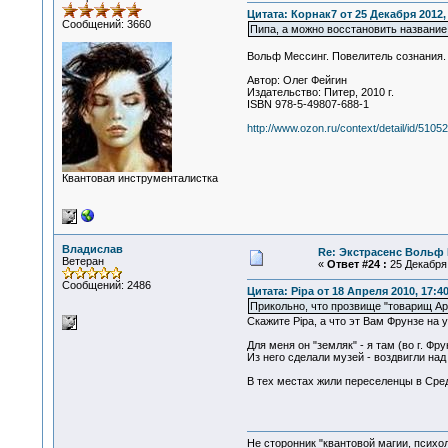
Цитата: Корнак7 от 25 Декабря 2012, 
Сообщений: 3660
Пипа, а можно восстановить название
Вольф Мессинг. Повелитель сознания.
Автор: Олег Фейгин
Издательство: Питер, 2010 г.
ISBN 978-5-49807-688-1
http://www.ozon.ru/context/detail/id/5105
Квантовая инструменталистка
Владислав
Re: Экстрасенс Вольф
Ветеран
«
Ответ #24 :
25 Декабря 
Сообщений: 2486
Цитата: Pipa от 18 Апреля 2010, 17:4
Прикольно, что прозвище "товарищ А
Скажите Pipa, а что эт Вам Фрунзе на
Для меня он "земляк" - я там (во г. Ф
Из него сделали музей - воздвигли над
В тех местах жили переселенцы в Сред
Не сторонник "квантовой магии, психо