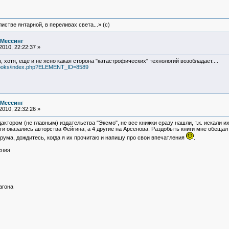
истве янтарной, в переливах света...» (c)
 Мессинг
010, 22:22:37 »
, хотя, еще и не ясно какая сторона "катастрофических" технологий возобладает....
/books/index.php?ELEMENT_ID=8589
 Мессинг
010, 22:32:26 »
дактором (не главным) издательства "Эксмо", не все книжки сразу нашли, т.к. искали и
ги оказались авторства Фейгина, а 4 другие на Арсенова. Раздобыть книги мне обещал
орума, дождитесь, когда я их прочитаю и напишу про свои впечатления
.
ения
агона