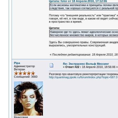
Цитата: folor от 18 Апреля 2010, 17:12:55
Если аксиомы математики и принципы логики явл
следствия, так хорошо согласуются с реальной п
Потому что "внешняя реальность" или "практика" 
говоря, её нет, в том виде, в каком её видят сей
в пространство и время.
Цитата:
Наверное где-то здесь лежат идеологические ос
бесчисленное множество миров, в которых возмо
Здесь Вы совершенно правы. Современная академи
выразились, умозрительных конструкций.
«
Последнее редактирование: 18 Апреля 2010, 18
Pipa
Re: Экстрасенс Вольф Мессинг
Администратор
«
Ответ #22 :
18 Апреля 2010, 18:56:06 »
Ветеран
Разговор про квантовую реинтерпретации теорем
Сообщений: 3660
http://quantmag.ppole.ru/forum/index.php?topic=587.0
Квантовая