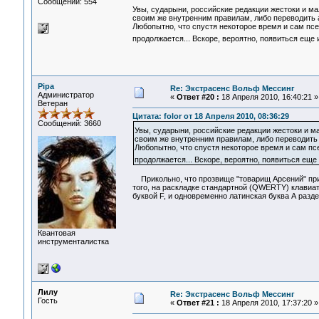
Сообщений: 554
Увы, сударыни, российские редакции жестоки и м
своим же внутренним правилам, либо переводить а
Любопытно, что спустя некоторое время и сам псе
продолжается... Вскоре, вероятно, появиться еще и
Pipa
Re: Экстрасенс Вольф Мессинг
Администратор
«
Ответ #20 :
18 Апреля 2010, 16:40:21 »
Ветеран
Цитата: folor от 18 Апреля 2010, 08:36:29
Сообщений: 3660
Увы, сударыни, российские редакции жестоки и 
своим же внутренним правилам, либо переводить а
Любопытно, что спустя некоторое время и сам пс
продолжается... Вскоре, вероятно, появиться еще 
Прикольно, что прозвище "товарищ Арсений" при
того, на раскладке стандартной (QWERTY) клавиат
буквой F, и одновременно латинская буква А разд
Квантовая
инструменталистка
Лилу
Re: Экстрасенс Вольф Мессинг
Гость
«
Ответ #21 :
18 Апреля 2010, 17:37:20 »