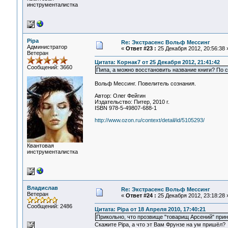
инструменталистка
Pipa
Re: Экстрасенс Вольф Мессинг
Администратор
«
Ответ #23 :
25 Декабря 2012, 20:56:38 
Ветеран
Цитата: Корнак7 от 25 Декабря 2012, 21:41:42
Сообщений: 3660
Пипа, а можно восстановить название книги? По 
Вольф Мессинг. Повелитель сознания.
Автор: Олег Фейгин
Издательство: Питер, 2010 г.
ISBN 978-5-49807-688-1
http://www.ozon.ru/context/detail/id/5105293/
Квантовая
инструменталистка
Владислав
Re: Экстрасенс Вольф Мессинг
Ветеран
«
Ответ #24 :
25 Декабря 2012, 23:18:28 
Сообщений: 2486
Цитата: Pipa от 18 Апреля 2010, 17:40:21
Прикольно, что прозвище "товарищ Арсений" при
Скажите Pipa, а что эт Вам Фрунзе на ум пришёл?