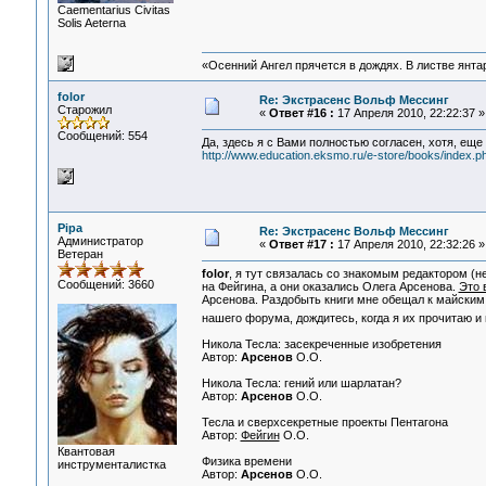
Сaementarius Civitas
Solis Aeterna
«Осенний Ангел прячется в дождях. В листве янтарн
folor
Re: Экстрасенс Вольф Мессинг
Старожил
«
Ответ #16 :
17 Апреля 2010, 22:22:37 »
Сообщений: 554
Да, здесь я с Вами полностью согласен, хотя, еще 
http://www.education.eksmo.ru/e-store/books/inde
Pipa
Re: Экстрасенс Вольф Мессинг
Администратор
«
Ответ #17 :
17 Апреля 2010, 22:32:26 »
Ветеран
folor
, я тут связалась со знакомым редактором (не
Сообщений: 3660
на Фейгина, а они оказались Олега Арсенова.
Это 
Арсенова. Раздобыть книги мне обещал к майским п
нашего форума, дождитесь, когда я их прочитаю 
Никола Тесла: засекреченные изобретения
Автор:
Арсенов
О.O.
Никола Тесла: гений или шарлатан?
Автор:
Арсенов
О.O.
Тесла и сверхсекретные проекты Пентагона
Автор:
Фейгин
O.O.
Квантовая
Физика времени
инструменталистка
Автор:
Арсенов
О.O.