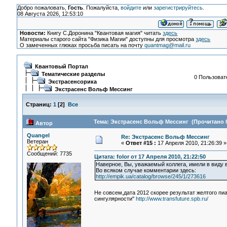
Добро пожаловать,
Гость
. Пожалуйста,
войдите
или
зарегистрируйтесь
.
08 Августа 2026, 12:53:10
Новости:
Книгу С.Доронина "Квантовая магия" читать
здесь
Материалы старого сайта "Физика Магии" доступны для просмотра
здесь
О замеченных глюках просьба писать на почту
quantmag@mail.ru
Квантовый Портал
Тематические разделы
0 Пользовате
Экстрасенсорика
Экстрасенс Вольф Мессинг
Страниц:
1
[
2
]
Все
Тема: Экстрасенс Вольф Мессинг (Прочитано 8
Автор
Quangel
Re: Экстрасенс Вольф Мессинг
Ветеран
«
Ответ #15 :
17 Апреля 2010, 21:26:39 »
Сообщений: 7735
Цитата: folor от 17 Апреля 2010, 21:22:50
Наверное, Вы, уважаемый коллега, имели в виду в
Во всяком случае комментарии здесь:
http://empik.ua/catalog/browse/245/1/273616
Не совсем,дата 2012 скорее результат желтого п
сингулярности"
http://www.transfuture.spb.ru/