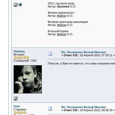
2012: год катастроф
Автор:
Арсенов
О.O.
Физика нереального
Автор:
Фейгин
O.O.
Великая квантовая революция
Автор:
Фейгин
O.O.
Большой взрыв
Автор:
Фейгин
O.O.
Любовь
Re: Экстрасенс Вольф Мессинг
Ветеран
«
Ответ #18 :
18 Апреля 2010, 07:30:11 »
Сообщений: 7250
Пипусик, а Вам не кажется, что сами названия кни
folor
Re: Экстрасенс Вольф Мессинг
Старожил
«
Ответ #19 :
18 Апреля 2010, 08:36:29 »