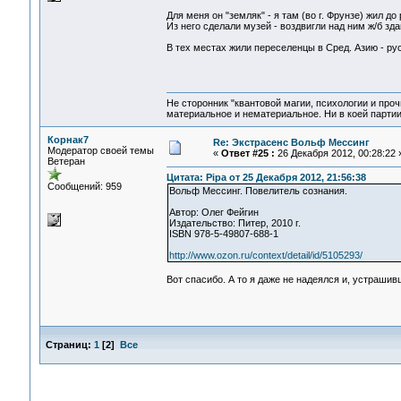
Для меня он "земляк" - я там (во г. Фрунзе) жил 
Из него сделали музей - воздвигли над ним ж/б зд
В тех местах жили переселенцы в Сред. Азию - ру
Не сторонник "квантовой магии, психологии и проч
материальное и нематериальное. Ни в коей партии
Корнак7
Re: Экстрасенс Вольф Мессинг
Модератор своей темы
«
Ответ #25 :
26 Декабря 2012, 00:28:22 
Ветеран
Цитата: Pipa от 25 Декабря 2012, 21:56:38
Сообщений: 959
Вольф Мессинг. Повелитель сознания.
Автор: Олег Фейгин
Издательство: Питер, 2010 г.
ISBN 978-5-49807-688-1
http://www.ozon.ru/context/detail/id/5105293/
Вот спасибо. А то я даже не надеялся и, устрашив
Страниц:
1
[
2
]
Все