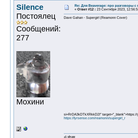
Silence
Re: Для Beaverage: про разговоры с г
«
Ответ #12 :
23 Сентября 2023, 12:56:5
Постоялец
Dave Gahan - Supergirl (Reamonn Cover)
Сообщений:
277
Мохини
si=RrDA3kDTkXRkkD2I" target="_blank">https
https://lyrsense.com/reamonn/supergirl_r
ॐ सोऽहम्