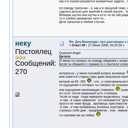
как я и сказал решаются конкретные задачи...
по поводу тряпочек - я, как и в прошлой теме,
сделать ритуал для занятий в своей группе... 
Вобщем шутка она шутка и есть че ее обсуждат
то и злобно проворчал чего-то...
Дело прошлое в любом случае.
неку
Re: Для Beaverage: про разговоры с г
«
Ответ #8 :
27 Июня 2008, 04:20:26 »
Постоялец
Quantum Angel
Цитата:
У меня тут вопрос по поводу общения с неор
Сообщений:
если ты общался с горами,то с гештатьт-соз
270
интересно , у меня похожий вопрос возникал
мне кажется старые горы даже визуально про
метров на 60 -200
, это , и эгрегориальност
те ощущения о которых ты говорил по отношен
или ощущения начинающих (наверно
)шама
по сути -почти какашный путь сталкера
"если те надо тогда наверное выделяешь подс
и там , в горах наверное это называется "дух
просто не знаю броду , врубаешь пресловутое 
и там , и там выбираешь волокна эгрегоров , 
строишь себе дом , предприятие , чум . живые
со скалами же не пойму