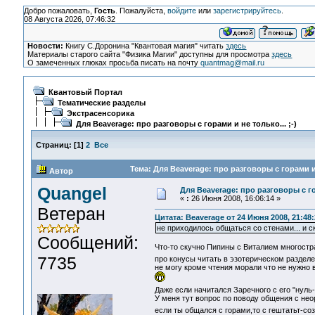
Добро пожаловать,
Гость
. Пожалуйста,
войдите
или
зарегистрируйтесь
.
08 Августа 2026, 07:46:32
Новости:
Книгу С.Доронина "Квантовая магия" читать
здесь
Материалы старого сайта "Физика Магии" доступны для просмотра
здесь
О замеченных глюках просьба писать на почту
quantmag@mail.ru
Квантовый Портал
Тематические разделы
Экстрасенсорика
Для Beaverage: про разговоры с горами и не только... ;-)
Страниц:
[
1
]
2
Все
Тема: Для Beaverage: про разговоры с горами и 
Автор
Quangel
Для Beaverage: про разговоры с гор
«
:
26 Июня 2008, 16:06:14 »
Ветеран
Цитата: Beaverage от 24 Июня 2008, 21:48:
не приходилось общаться со стенами... и с
Сообщений:
Что-то скучно Пипины с Виталием многостр
7735
про конусы читать в эзотерическом разделе
не могу кроме чтения морали что не нужно 
Даже если начитался Заречного с его "нул
У меня тут вопрос по поводу общения с не
если ты общался с горами,то с гештатьт-с