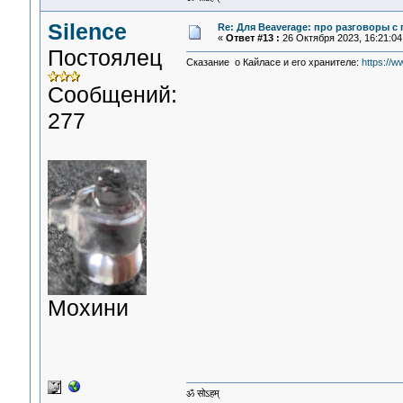
Silence
Re: Для Beaverage: про разговоры с г
«
Ответ #13 :
26 Октября 2023, 16:21:04
Постоялец
Сказание о Кайласе и его хранителе:
https://
Сообщений:
277
Мохини
ॐ सोऽहम्