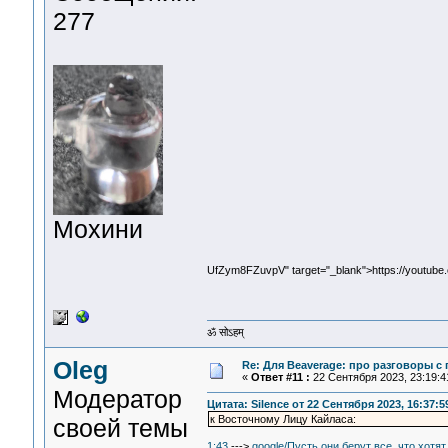
277
Мохини
UfZym8FZuvpV" target="_blank">https://youtu
ॐ सोऽहम्
Oleg
Re: Для Beaverage: про разговоры с г
«
Ответ #11 :
22 Сентября 2023, 23:19:4
Модератор
Цитата: Silence от 22 Сентября 2023, 16:37:5
к Восточному Лицу Кайласа:
своей темы
1:43
--->
google/Пусть они берут все, что хотят,