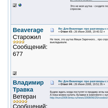
Это не моя шутка - сходите п
спросом.
Beaverage
Re: Для Beaverage: про разговоры с г
«
Ответ #3 :
26 Июня 2008, 19:40:32 »
Старожил
Не твоя, это шутка Миши Заречного... про спр
выкладывали.
Сообщений:
677
Владимир
Re: Для Beaverage: про разговоры с г
«
Ответ #4 :
26 Июня 2008, 19:51:35 »
Травка
Будем ждать когда поступят в продажу иглы 
Ветеран
А пока можно купить булавки в комплекте с ку
http://euro2008.lenta.ru/news/2008/06/25/voodoo/
Сообщений: