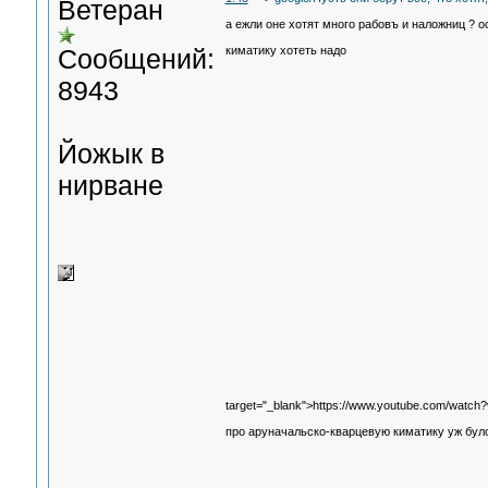
Ветеран
а ежли оне хотят много рабовъ и наложниц ? о
Сообщений:
киматику хотеть надо
8943
Йожык в
нирване
target="_blank">https://www.youtube.com/wa
про аруначальско-кварцевую киматику уж було