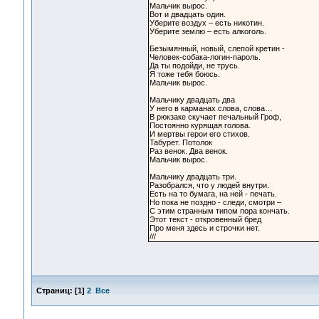
Мальчик вырос.
Вот и двадцать один.
Уберите воздух – есть никотин.
Уберите землю – есть алкоголь.
Безымянный, новый, слепой кретин -
Человек-собака-логин-пароль.
Да ты подойди, не трусь.
Я тоже тебя боюсь.
Мальчик вырос.
Мальчику двадцать два
У него в карманах слова, слова…
В рюкзаке скучает печальный Гроф,
Постоянно курящая голова.
И мертвы герои его стихов.
Табурет. Потолок
Раз венок. Два венок.
Мальчик вырос.
Мальчику двадцать три.
Разобрался, что у людей внутри.
Есть на то бумага, на ней - печать.
Но пока не поздно - следи, смотри –
С этим странным типом пора кончать.
Этот текст - откровенный бред
Про меня здесь и строчки нет.
///
Страниц:
[
1
]
2
Все