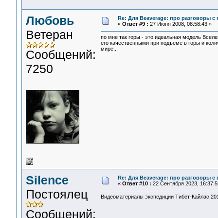
Любовь
Re: Для Beaverage: про разговоры с г
«
Ответ #9 :
27 Июня 2008, 08:58:43 »
Ветеран
по мне так горы - это идеальная модель Вселе
его качественными при подъеме в горы и коли
мире...
Сообщений:
7250
Silence
Re: Для Beaverage: про разговоры с г
«
Ответ #10 :
22 Сентября 2023, 16:37:5
Постоялец
Видеоматериалы экспедиции Тибет-Кайлас 201
Сообщений: