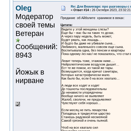
Oleg
Re: Для Beaverage: про разговоры с г
«
Ответ #14 :
26 Октября 2023, 23:32:21
Модератор
Предание об Айболите хранимое в веках:
своей темы
Цитата:
Видите у этой женщины слезы?
Ветеран
Еще бы – вас бы на таких то дозах.
А через пару недель, быть может,
Будет ржать, как лошадь…
И будто бы даже не убивали сына…
Сообщений:
Любимого, маленького совсем еще сына.
Воспитывала одна, без пенсии и квартиры
8943
Пока одному /из нас/ не показалось, что стал
Лежит теперь тоже, этажом ниже….
Нейролептическим воздухом дышит…
Ест те же помои, из такой же тары.
Йожык в
Возмущается, когда кричат санитары,
Которых катастрофически мало.
нирване
Как было бы, если б на всех хватало…
А люди все ходят и ходят
До тошноты последовательны
До ненависти упорядочены
Вообще ничего не выявляют
Жалоб, сволочи, не предъявляют
Чувствуют себя хорошо…
Если месяц не пить лекарства
Попадешь в тридесятое царство
Станешь радужной несмеяной
Самой грязной и очень пьяной.
Чтоб на все хватало сил