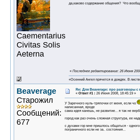
да,каково содержание общения? Что вообщ
Сaementarius
Civitas Solis
Aeterna
«
Последнее редактирование: 26 Июня 2008
«Осенний Ангел прячется в дождях. В листве
Beaverage
Re: Для Beaverage: про разговоры с г
«
Ответ #1 :
26 Июня 2008, 18:45:19 »
Старожил
У Заречного нуль-тряпочки от меня, если чо
написанная, вроде
Сообщений:
сама идея канешь, не развитие... я так не вер
город как раз очень сложная структура, ее над
677
с духами гор мне пришлось общаться - одного
пограничного если не за.. состояния...