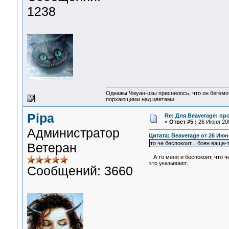
1238
Однажы Чжуан-цзы приснилось, что он бегемо
порхающими над цветами.
Pipa
Re: Для Beaverage: про
«
Ответ #5 :
26 Июня 200
Администратор
Цитата: Beaverage от 26 Июня
то че беспокоит... боян ваще
Ветеран
А то меня и беспокоит, что ч
это указывают.
Сообщений: 3660