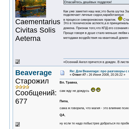
Опасайтесь дешёвых подделок!
Как уже заметил наш маг,это была шутка За
подключает личные сидхи,наработанные
Сaementarius
в процессе симороновских практик.
Став
Это в техническом аспекте,а в принципиал
Civitas Solis
домена. Признак того,что КПД его сознани
Проще говоря в душе стало меньше любви 
Aeterna
методами воздействия на квантовый домен (
«Осенний Ангел прячется в дождях. В листве
Beaverage
Re: Для Beaverage: про разговоры с г
«
Ответ #7 :
26 Июня 2008, 20:26:22 »
Старожил
Вл. Травка
,
Сообщений:
сам жду не дождусь
677
Пипа
,
сама ж говорила, что магия - это влияние псих
QA
,
ну если те надо побыстрее добраться по про