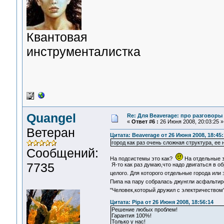
Квантовая
инструменталистка
Quangel
Re: Для Beaverage: про разговоры с
«
Ответ #6 :
26 Июня 2008, 20:03:25 »
Ветеран
Цитата: Beaverage от 26 Июня 2008, 18:45:
город как раз очень сложная структура, ее 
Сообщений:
На подсистемы это как?
На отдельные з
7735
Я-то как раз думаю,что надо двигаться в о
целого. Для которого отдельные города или
Пипа на пару собралась джунгли асфальти
"Человек,который дружил с электричеством"
Цитата: Pipa от 26 Июня 2008, 18:56:14
Решение любых проблем!
Гарантия 100%!
Только у нас!