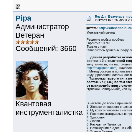
Pipa
Re: Для Beaverage: про
«
Ответ #2 :
26 Июня 200
Администратор
Цитата:
http://subscribe.ru/
Уникальный метод!
Ветеран
Решение любых проблем!
Гарантия 100%!
Сообщений: 3660
Только у нас!
Опасайтесь дешёвых поддело
Данная разработка основ
состояний и квантовой те
запутанность, и в настоящее
http://magiqtech.com
), наибол
Метод состоит в использован
индуцирования целевых сост
Тряпочка первого типа п
состояние (ЧЗС) по тем ст
от взаимодействия с окру
"тряпкой-невидимкой", или ну
......
Квантовая
В настоящее время принимают
1. Женского полового счастья
инструменталистка
2. Мужского полового счастья
3. Решения материальных пр
4. Здоровья
5. Любви
6. Раскрытия Талантов
7. Нахождения в Здесь и Сей
8. Ясного Знания