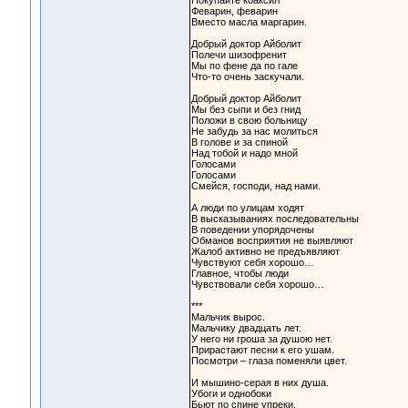
Покупайте коаксил
Феварин, феварин
Вместо масла маргарин.
Добрый доктор Айболит
Полечи шизофренит
Мы по фене да по гале
Что-то очень заскучали.
Добрый доктор Айболит
Мы без сыпи и без гнид
Положи в свою больницу
Не забудь за нас молиться
В голове и за спиной
Над тобой и надо мной
Голосами
Голосами
Смейся, господи, над нами.
А люди по улицам ходят
В высказываниях последовательны
В поведении упорядочены
Обманов восприятия не выявляют
Жалоб активно не предъявляют
Чувствуют себя хорошо…
Главное, чтобы люди
Чувствовали себя хорошо…
***
Мальчик вырос.
Мальчику двадцать лет.
У него ни гроша за душою нет.
Прирастают песни к его ушам.
Посмотри – глаза поменяли цвет.
И мышино-серая в них душа.
Убоги и однобоки
Бьют по спине упреки.