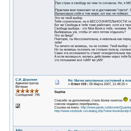
Про страх и свободу во чем-то согласна. Но, я М
Практики мне помогают не в достижении "света". Я
балансирую себя в том мире, кот вас не поймал.
Это не твой выбор.
Тебя сознательно, но в БЕССОЗНАТЕЛЬНОСТИ теб
Бог же Свобода в тебе тоже работают, хотя и в тв
Свобода выбора - это Моя Воля в тебе, человек. Р
Выбираешь ум, чтобы от него потом отдыхать?
Что за бред?
Повторю, ты бессознательна, и невольна как пере
тебе!
Ты ничего не можешь, ты не хозяин. Твой выбор -
Но ты можешь осознать не столько пользу, сколько
Сама эта осознанность станет осводительным прц
А если молишься, молись действиям через тебя Бо
это потыкание все тоМУ же уМУ.
С.И. Доронин
Re: Магия запутанных состояний и пс
Администратор
«
Ответ #19 :
06 Марта 2007, 21:48:25 »
Ветеран
Sophia
Сообщений: 795
Спасибо за дополнения, стало более понятно
.
совсем недавно перебрались.
Ссылка на книгу:
http://www.ppole.ru/doronin/Quant
http://www.vesbook.ru/catalog.php?view=book&subj=
Alfia