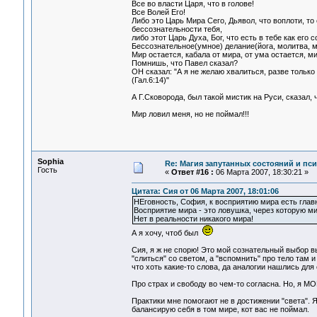
Все во власти Царя, что в голове!
Все Волей Его!
Либо это Царь Мира Сего, Дьявол, что воплоти, то
бессознательности тебя,
либо этот Царь Духа, Бог, что есть в тебе как е
Бессознательное(умное) делание(йога, молитва, м
Мир остается, кабала от мира, от ума остается, м
Помнишь, что Павел сказал?
ОН сказал: "А я не желаю хвалиться, разве только
(Гал.6:14)"
А Г.Сковорода, был такой мистик на Руси, сказал, 
Мир ловил меня, но не поймал!!!
Sophia
Re: Магия запутанных состояний и пс
Гость
«
Ответ #16 :
06 Марта 2007, 18:30:21 »
Цитата: Сия от 06 Марта 2007, 18:01:06
НЕговность, София, к восприятию мира есть глав
Восприятие мира - это ловушка, через которую ми
Нет в реальности никакого мира!
А я хочу, чтоб был
Сия, я ж не спорю! Это мой сознательный выбор 
"слиться" со светом, а "вспомнить" про тело там и
что хоть какие-то слова, да аналогии нашлись для
Про страх и свободу во чем-то согласна. Но, я М
Практики мне помогают не в достижении "света". Я
балансирую себя в том мире, кот вас не поймал.