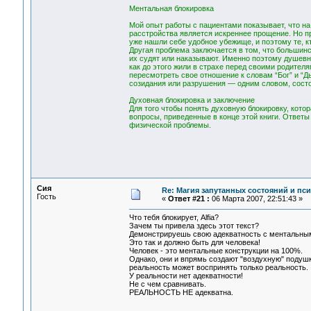
Ментальная блокировка
Мой опыт работы с пациентами показывает, что 
расстройства является искреннее прощение. Но пр
уже нашли себе удобное убежище, и поэтому те, к
Другая проблема заключается в том, что большин
их судят или наказывают. Именно поэтому душевн
как до этого жили в страхе перед своими родител
пересмотреть свое отношение к словам “Бог” и “Дь
созидания или разрушения — одним словом, состо
Духовная блокировка и заключение
Для того чтобы понять духовную блокировку, кото
вопросы, приведенные в конце этой книги. Ответы
физической проблемы.
Сия
Re: Магия запутанных состояний и пс
Гость
«
Ответ #21 :
06 Марта 2007, 22:51:43 »
Что тебя блокирует, Alfia?
Зачем ты привела здесь этот текст?
Демонстрируешь свою адекватность с ментальны
Это так и должно быть для человека!
Человек - это ментальные конструкции на 100%.
Однако, они и впрямь создают "воздухную" подушк
реальность может воспринять только реальность.
У реальности нет адекватности!
Не с чем сравнивать.
РЕАЛЬНОСТЬ НЕ адекватна.