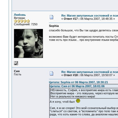
Любовь
Re: Магия запутанных состояний и пс
Ветеран
«
Ответ #17 :
06 Марта 2007, 18:48:35 »
Сообщений: 7250
Sophia
спасибо большое, что Вы так щедро делитесь сво
возможно Вам будет интересно почитать посты О
тоже есть про языки... про внутренние языки верба
Сия
Re: Магия запутанных состояний и пс
Гость
«
Ответ #18 :
06 Марта 2007, 19:50:07 »
Цитата: Sophia от 06 Марта 2007, 18:30:21
Цитата: Сия от 06 Марта 2007, 18:01:06
НЕговность, София, к восприятию мира есть глав
Восприятие мира - это ловушка, через которую ми
Нет в реальности никакого мира!
А я хочу, чтоб был
Сия, я ж не спорю! Это мой сознательный выбор 
"слиться" со светом, а "вспомнить" про тело там 
рада, что хоть какие-то слова, да аналогии нашли