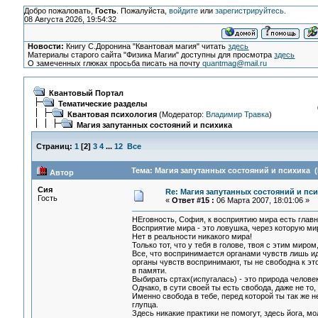
Добро пожаловать,
Гость
. Пожалуйста,
войдите
или
зарегистрируйтесь
.
08 Августа 2026, 19:54:32
Новости:
Книгу С.Доронина "Квантовая магия" читать
здесь
Материалы старого сайта "Физика Магии" доступны для просмотра
здесь
О замеченных глюках просьба писать на почту
quantmag@mail.ru
Квантовый Портал
Тематические разделы
Квантовая психология
(Модератор:
Владимир Травка
)
Магия запутанных состояний и психика
Страниц:
1
[
2
]
3
4
...
12
Все
Тема: Магия запутанных состояний и психика (
Автор
Сия
Re: Магия запутанных состояний и пс
Гость
«
Ответ #15 :
06 Марта 2007, 18:01:06 »
НЕговность, София, к восприятию мира есть главн
Восприятие мира - это ловушка, через которую мир
Нет в реальности никакого мира!
Только тот, что у тебя в голове, твоя с этим ми
Все, что воспринимается органами чувств лишь ид
органы чувств воспринимают, ты не свободна к эт
в памяти.
Выбирать сртах(испугалась) - это природа челове
Однако, в сути своей ты есть свобода, даже не то
Именно свобода в тебе, перед которой ты так же 
глупца.
Здесь никакие практики не помогут, здесь йога, м