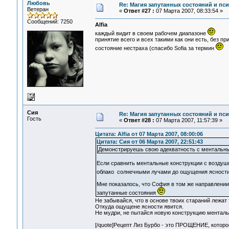
Любовь
Re: Магия запутанных состояний и пс
Ветеран
«
Ответ #27 :
07 Марта 2007, 08:33:54 »
Сообщений: 7250
Alfia
каждый видит в своем рабочем диапазоне
принятие всего и всех такими как они есть, без пр
состояние нестраха (спасибо Sofia за термин
Сия
Re: Магия запутанных состояний и пс
Гость
«
Ответ #28 :
07 Марта 2007, 11:57:39 »
Цитата: Alfia от 07 Марта 2007, 08:00:06
Цитата: Сия от 06 Марта 2007, 22:51:43
Демонстрируешь свою адекватность с ментальн
Если сравнить ментальные конструкции с воздушн
облако солнечными лучами до ощущения ясности
Мне показалось, что София в том же направлении 
запутанные состояния
Не забывайся, что в основе твоих стараний лежат
Откуда ощущене ясности явится.
Не мудри, не пытайся новую конструкцию менталь
[/quote]Рецепт Лиз Бурбо - это ПРОЩЕНИЕ, кото