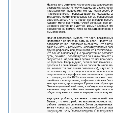
На пике того сотояния, что я описывала прежде 
разрешить какую-то новую задачу, ситуацию, сво
навыками или процессами, кот идут сами собой. 
"параллельность" происходящеге, но последователь
том другом состоянии осознаю как бы одновременно
времени, делать что-то новое, нет инерции, посыл
кажется могут послужить точкой соприкосновения
из одного состояния в другое.. Иными словами и
рефлекторной памяти, либо же двигаться вперед, 
смысл в этом?
Насчет рефлексов. Бывало, что часть врожденны
Например я не могла ни есть, ни спать. Просто не
положено кушать, проблема была в том, что я незн
даже смыкать и размыкать челюсти усилиями воли, 
другие рефлексы или даже инстинкты отключались 
что вошло в привычку, т. е приобретенная рефлект
зубы, печатать, перемещаться по знакомой местнос
задуматься над тем, что я делаю, то мог произойти
не терялось. Напр. в душе, если всякие мочалки 
проблем. Если шампуня нет на своем обычном мест
ли называется локальным сотоянием?), и тут же с
не мылом и тд... и все одновременно.. одновременн
подкашиваются и рефлекс мытия головы по привыч
что говорю, как бы 100% ясности\честности с само
ошибалась или лукавила, то физический язык "вяз
мышцы языка, артикуляция. Прчем этот обрыв арт
Это не единичный мой опыт, я наблюдала и за паци
начинал совершать бессмысленные действия - сто
обеда, подсказать слово, повернуть лицом в нужном
еще одна проблема, связанная с физиологией тела
Бывает, что много работаю за компьютером, в час
районе плечевого сплетения. Болит определенная 
точке и ясностью сознания. Ужасная боль совпада
просила эту точку "помассажировать" или сильно 