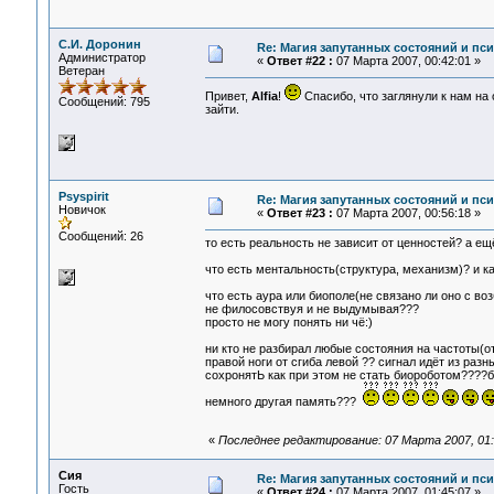
С.И. Доронин
Re: Магия запутанных состояний и пс
Администратор
«
Ответ #22 :
07 Марта 2007, 00:42:01 »
Ветеран
Привет,
Alfia
!
Спасибо, что заглянули к нам на
Сообщений: 795
зайти.
Psyspirit
Re: Магия запутанных состояний и пс
Новичок
«
Ответ #23 :
07 Марта 2007, 00:56:18 »
Сообщений: 26
то есть реальность не зависит от ценностей? а ещ
что есть ментальность(структура, механизм)? и к
что есть аура или биополе(не связано ли оно с 
не филосовствуя и не выдумывая???
просто не могу понять ни чё:)
ни кто не разбирал любые состояния на частоты(
правой ноги от сгиба левой ?? сигнал идёт из раз
сохронятЬ как при этом не стать биороботом????
немного другая память???
«
Последнее редактирование: 07 Марта 2007, 01:1
Сия
Re: Магия запутанных состояний и пс
Гость
«
Ответ #24 :
07 Марта 2007, 01:45:07 »