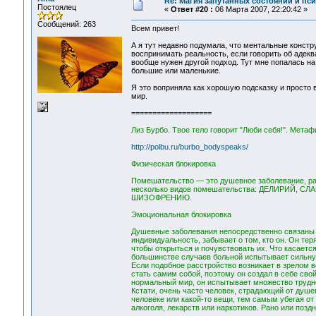
Re: Магия запутанных состояний и пс
Постоялец
«
Ответ #20 :
06 Марта 2007, 22:20:42 »
Сообщений: 263
Всем привет!
А я тут недавно подумала, что ментальные конст
воспринимать реальность, если говорить об адеква
вообще нужен другой подход. Тут мне попалась на 
большие или маленькие.
Я это воприняла как хорошую подсказку и просто 
мир.
===================
Лиз Бурбо. Твое тело говорит "Люби себя!". Мета
http://polbu.ru/burbo_bodyspeaks/
Физическая блокировка
Помешательство — это душевное заболевание, рас
несколько видов помешательства: ДЕЛИРИЙ,
ШИЗОФРЕНИЮ.
Эмоциональная блокировка
Душевные заболевания непосредственно связаны с
индивидуальность, забывает о том, кто он. Он тер
чтобы открыться и почувствовать их. Что касаетс
большинстве случаев больной испытывает сильную
Если подобное расстройство возникает в зрелом во
стать самим собой, поэтому он создал в себе свой
нормальный мир, он испытывает множество трудн
Кстати, очень часто человек, страдающий от душе
человеке или какой-то вещи, тем самым убегая от
алкоголя, лекарств или наркотиков. Рано или позд