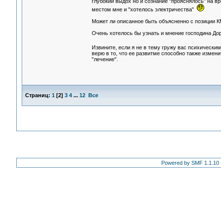
глубокий выдох но и сознание "прояснялось" на в
местом мне и "хотелось электричества"
Может ли описанное быть объясненно с позиции К
Очень хотелось бы узнать и мнение господина До
Извините, если я не в тему гружу вас психически
верю в то, что ее развитме способно также изме
"лечение".
Страниц:
1
[
2
]
3
4
...
12
Все
Powered by SMF 1.1.10