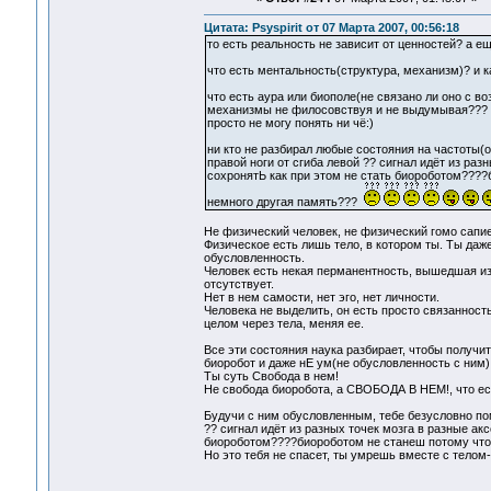
Цитата: Psyspirit от 07 Марта 2007, 00:56:18
то есть реальность не зависит от ценностей? а ещ
что есть ментальность(структура, механизм)? и к
что есть аура или биополе(не связано ли оно с 
механизмы не филосовствуя и не выдумывая???
просто не могу понять ни чё:)
ни кто не разбирал любые состояния на частоты(
правой ноги от сгиба левой ?? сигнал идёт из раз
сохронятЬ как при этом не стать биороботом????
немного другая память???
Не физический человек, не физический гомо сапие
Физическое есть лишь тело, в котором ты. Ты даже
обусловленность.
Человек есть некая перманентность, вышедшая из 
отсутствует.
Нет в нем самости, нет эго, нет личности.
Человека не выделить, он есть просто связанност
целом через тела, меняя ее.
Все эти состояния наука разбирает, чтобы получи
биоробот и даже нЕ ум(не обусловленность с ним)
Ты суть Свобода в нем!
Не свобода биоробота, а СВОБОДА В НЕМ!, что ес
Будучи с ним обусловленным, тебе безусловно помо
?? сигнал идёт из разных точек мозга в разные ак
биороботом????биороботом не станеш потому что 
Но это тебя не спасет, ты умрешь вместе с телом-