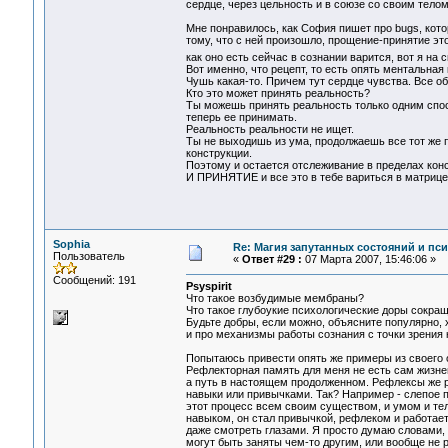
сердце, через цельность и в союзе со своим телом
Мне понравилось, как София пишет про bugs, кото
тому, что с ней произошло, прощение-принятие эт
как оно есть сейчас в сознании варится, вот я на
Вот именно, что рецепт, то есть опять ментальна
Чушь какая-то. Причем тут сердце чувства. Все о
Кто это может принять реальность?
Ты можешь принять реальность только одним спо
теперь ее принимать.
Реальность реальности не ищет.
Ты не выходишь из ума, продолжаешь все тот же 
конструкции.
Поэтому и остается отслеживание в пределах конс
И ПРИНЯТИЕ и все это в тебе вариться в матрице, 
Sophia
Re: Магия запутанных состояний и пс
Пользователь
«
Ответ #29 :
07 Марта 2007, 15:46:06 »
Сообщений: 191
Psyspirit
Что такое возбудимые мембраны?
Что такое глубоукие психологические доры сокра
Будьте добры, если можно, объясните популярно, х
и про механизмы работы сознания с точки зрения
Попытаюсь привести опять же примеры из своего оп
Рефлекторная память для меня не есть сам жизнен
а путь в настоящем продолженном. Рефлексы же р
навыки или привычками. Так? Например - слепое п
этот процесс всем своим существом, и умом и тел
навыком, он стал привычкой, рефлеком и работает
даже смотреть глазами. Я просто думаю словами, 
могут быть заняты чем-то другим, или вообще не р