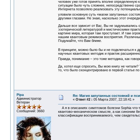
человек уже готов принять вполне определенную 
ситуации было чуть сложнее, непосредственно сра
Интернета позволяло реализовать эту потенциальн
уловили основную суть «магии запутанных состо
другими глазами. Не знаю, насколько этот очеред
Дальше все зависит от Вас. Вы не задумывались 
эзотерической литературой и мистическими практи
картине мира, которая там проступает. И там огр
нашим квантовым режимом восприятия. Различных ш
Подумайте, что Вам ближе.
В принципе, можно было бы и не подключаться к д
научных квантовых методик и практик расширенног
Правда, понимание – это тоже методика, как гово
Да, хотел еще спросить, Вы мою книгу не читали? 
то, что было сконцентрировано в первой статье п
Pipa
Re: Магия запутанных состояний и пс
Администратор
«
Ответ #2 :
05 Марта 2007, 22:18:41 »
Ветеран
А я в описаниях симптомов болезни Sophia что-то
Сообщений: 3660
квантово-механическом смысле, а как синоним бе
классификации воспринимаемого, чем свидетельст