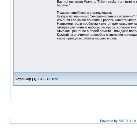
Each of our major Ways to Think results from turning 
behave."
Подход нашей книги в следующем:
Каждое из значимых "эмоциональных состояний" п
изменяя кое-какие принципы работы нашего мозга
Например, если проблема кажется вам слишком с
отбирая различные наборы ресурсов, которые могу
отыскать решение в своей памяти - или даже попр
Каждый из значимых способов мышления приводит
какие принципы работы нашего мозга.
Страниц:
[
1
]
2
3
...
12
Все
Powered by SMF 1.1.10