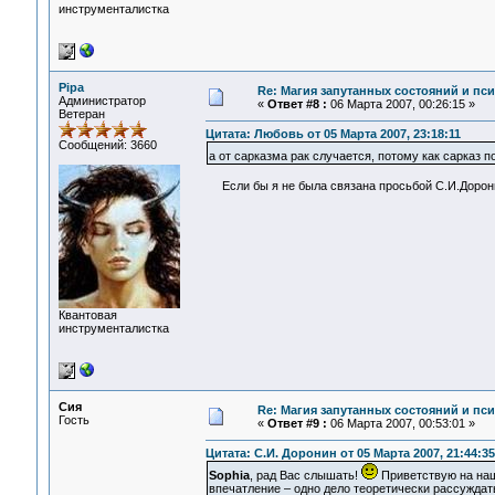
инструменталистка
Pipa
Re: Магия запутанных состояний и пс
Администратор
«
Ответ #8 :
06 Марта 2007, 00:26:15 »
Ветеран
Цитата: Любовь от 05 Марта 2007, 23:18:11
Сообщений: 3660
а от сарказма рак случается, потому как сарказ 
Если бы я не была связана просьбой С.И.Доронина
Квантовая
инструменталистка
Сия
Re: Магия запутанных состояний и пс
Гость
«
Ответ #9 :
06 Марта 2007, 00:53:01 »
Цитата: С.И. Доронин от 05 Марта 2007, 21:44:35
Sophia
, рад Вас слышать!
Приветствую на наш
впечатление – одно дело теоретически рассуждать