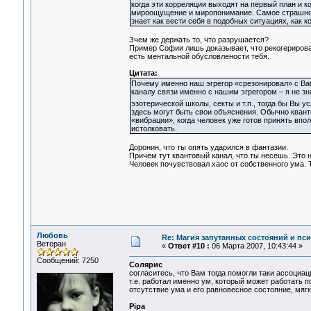
когда эти корреляции выходят на первый план и 
мироощущение и миропонимание. Самое страшное,
знает как вести себя в подобных ситуациях, как 
Зчем же держать то, что разрушается?
Пример Софии лишь доказывает, что рекогерирован
есть ментальной обусловлености тебя.
Цитата:
Почему именно наш эгрегор «срезонировал» с Вам
каналу связи именно с нашим эгрегором – я не зн
эзотерической школы, секты и т.п., тогда бы Вы 
здесь могут быть свои объяснения. Обычно квант
«вибрации», когда человек уже готов принять вп
истолковать.
Доронин, что ты опять ударился в фантазии.
Причем тут квантовый канал, что ты несешь. Это н
Человек почувствовал хаос от собственного ума. 
Любовь
Re: Магия запутанных состояний и пс
Ветеран
«
Ответ #10 :
06 Марта 2007, 10:43:44 »
Сообщений: 7250
Солярис
согласитесь, что Вам тогда помогли таки ассоциац
т.е. работал именно ум, который может работать п
отсутствие ума и его равновесное состояние, мягк
Pipa