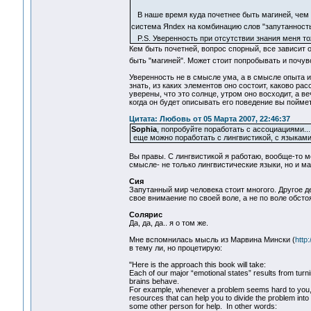
В наше время куда почетнее быть магиней, чем 
система Яndex на комбинацию слов "запутанность
P.S. Уверенность при отсутствии знания меня т
Кем быть почетней, вопрос спорный, все зависит о
быть "магиней". Может стоит попробывать и почув
Уверенность не в смысле ума, а в смысле опыта и
знать, из каких элементов оно состоит, каково ра
уверены, что это солнце, утром оно восходит, а 
когда он будет описывать его поведение вы поймет
Цитата: Любовь от 05 Марта 2007, 22:46:37
Sophia
, попробуйте поработать с ассоциациями...
еще можно поработать с лингвистикой, с языками 
Вы правы. С лингвистикой я работаю, вообще-то 
смысле- не только лингвистические языки, но и маш
Сия
Запутанный мир человека стоит многого. Другое д
свое внимаение по своей воле, а не по воле обст
Солярис
Да, да, да.. я о том же.
Мне вспомнилась мысль из Марвина Мински (
http
в тему ли, но процетирую:
"Here is the approach this book will take:
Each of our major “emotional states” results from tur
brains behave.
For example, whenever a problem seems hard to you, th
resources that can help you to divide the problem into
some other person for help. In other words: