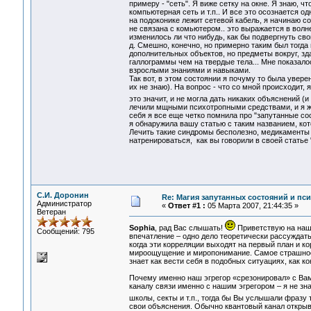
примеру - "сеть". Я виже сетку на окне. Я знаю, ч
компьютерная сеть и т.п.. И все это осознается од
на подоконике лежит сетевой кабель, я начинаю с
не связана с комьютером.. это выражается в волн
изменилось ли что нибудь, как бы подвергнуть свои
д. Смешно, конечно, но примерно таким был тогда 
дополнительных объектов, но предметы вокруг, зда
галлограммы чем на твердые тела... Мне показал
взрослыми знаниями и навыками.
Так вот, в этом состоянии я почуму то была увере
их не знаю). На вопрос - что со мной происходит,
это значит, и не могла дать никаких объяснений (и
лечили мщными психотропными средствами, и я жил
себя я все еще четко помнила про "запутанные сос
я обнаружила вашу статью с таким названием, кот
Лечить такие синдромы бесполезно, медикаменты т
натренироваться, как вы говорили в своей статье
С.И. Доронин
Re: Магия запутанных состояний и пс
Администратор
«
Ответ #1 :
05 Марта 2007, 21:44:35 »
Ветеран
Sophia
, рад Вас слышать!
Приветствую на наше
Сообщений: 795
впечатление – одно дело теоретически рассуждать
когда эти корреляции выходят на первый план и к
мироощущение и миропонимание. Самое страшное, 
знает как вести себя в подобных ситуациях, как к
Почему именно наш эгрегор «срезонировал» с Вами
каналу связи именно с нашим эгрегором – я не зн
школы, секты и т.п., тогда бы Вы услышали фразу
свои объяснения. Обычно квантовый канал открыв