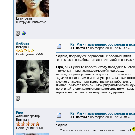
Квантовая
инструменталистка
Любовь
Re: Магия запутанных состояний и пс
Ветеран
«
Ответ #3 :
05 Марта 2007, 22:46:37 »
Сообщений: 7250
Sophia
, попробуйте поработать с ассоциациями...
еще можно поработать с лингвистикой, с языками 
Pipa
, а Вы умеете навести сходу порядок в много
- полочки - признак классической подхода...
можно, например знать как движутся те или иные э
задачки по квантам в институте решала... как по
случае упаковку пространства, когда работала...
шиза? - а может норма? - мои разработки были лу
не считайте свои достижения достоинством - кому 
адекватность... ее тоже надо уметь держать...
Pipa
Re: Магия запутанных состояний и пс
Администратор
«
Ответ #4 :
05 Марта 2007, 22:57:38 »
Ветеран
Sophia
Сообщений: 3660
С вашей особенностью стихи сочинять клёво!