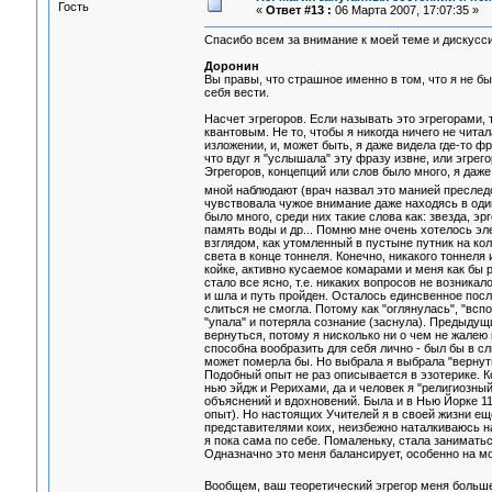
Гость
«
Ответ #13 :
06 Марта 2007, 17:07:35 »
Спасибо всем за внимание к моей теме и дискусс
Доронин
Вы правы, что страшное именно в том, что я не бы
себя вести.
Насчет эгрегоров. Если называть это эгрегорами,
квантовым. Не то, чтобы я никогда ничего не чит
изложении, и, может быть, я даже видела где-то ф
что вдуг я "услышала" эту фразу извне, или эгрег
Эгрегоров, концепций или слов было много, я даже
мной наблюдают (врач назвал это манией пресле
чувствовала чужое внимание даже находясь в одино
было много, среди них такие слова как: звезда, эрг
память воды и др... Помню мне очень хотелось эл
взглядом, как утомленный в пустыне путник на ко
света в конце тоннеля. Конечно, никакого тоннеля
койке, активно кусаемое комарами и меня как бы 
стало все ясно, т.е. никаких вопросов не возникал
и шла и путь пройден. Осталось единсвенное после
слиться не смогла. Потому как "оглянулась", "вспом
"упала" и потеряла сознание (заснула). Предыдущи
вернуться, потому я нисколько ни о чем не жалею 
способна вообразить для себя лично - был бы в сл
может померла бы. Но выбрала я выбрала "вернуть
Подобный опыт не раз описывается в эзотерике. К
нью эйдж и Рерихами, да и человек я "религиозный
объяснений и вдохновений. Была и в Нью Йорке 11
опыт). Но настоящих Учителей я в своей жизни еще
представителями коих, неизбежно наталкиваюсь на 
я пока сама по себе. Помаленьку, стала занимать
Одназначно это меня балансирует, особенно на м
Вообщем, ваш теоретический эгрегор меня больш