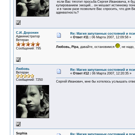
если Вас тяготит просьба Сергея Ивановича, я буд
купированием эмоций... он мешает истинному пон
и в таком разе позвольте Вас спросить, что для Вас
адекватность?
С.И. Доронин
Re: Магия запутанных состояний и пс
Администратор
«
Ответ #11 :
06 Марта 2007, 12:09:58 »
Ветеран
Любовь, Pipa
, давайте, остановимся
, не надо
Сообщений: 795
Любовь
Re: Магия запутанных состояний и пс
Ветеран
«
Ответ #12 :
06 Марта 2007, 12:20:35 »
Сообщений: 7250
Сергей Иванович, мне бы хотелось услышать отве
Sophia
Re: Магия запутанных состояний и пс