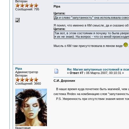
Ветеран
Pipa
Сообщений: 795
Цитата:
Да и слово "запутанность" она использовала сов
Я понял, что именно в КМ смысле, да и сказано об
Цитата:
Так вот, в этом состоянии я почуму то была увер
я их не знаю). На вопрос - что со мной происходи
Мысль о КМ там присутствовала в явном виде
.
Pipa
Re: Магия запутанных состояний и пс
Администратор
«
Ответ #7 :
06 Марта 2007, 00:10:31 »
Ветеран
С.И. Доронин
Сообщений: 3660
В наше время куда почетнее быть магиней, чем ш
система Яndex на комбинацию слов "запутанность
P.S. Уверенность при отсутствии знания меня то
Квантовая