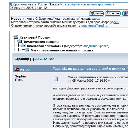
Добро пожаловать,
Гость
. Пожалуйста,
войдите
или
зарегистрируйтесь
.
08 Августа 2026, 14:04:22
Новости:
Книгу С.Доронина "Квантовая магия" читать
здесь
Материалы старого сайта "Физика Магии" доступны для просмотра
здесь
О замеченных глюках просьба писать на почту
quantmag@mail.ru
Квантовый Портал
Тематические разделы
Квантовая психология
(Модератор:
Владимир Травка
)
Магия запутанных состояний и психика
Страниц:
[
1
]
2
3
...
12
Все
Тема: Магия запутанных состояний и психика (
Автор
Sophia
Магия запутанных состояний и психи
Гость
«
:
05 Марта 2007, 17:14:30 »
господин Доронин. расскажу вам свою историю о т
я человек далекий от физики, а уж квантовой тем 
опытом, рассказать о реальных ощущениниях, кот я
3 года назад на меня нашло состояние, кот в пси
больна и лечилась по их указаниям. Не помогло..
стану углублятся в детали.. Это состояние уника
здравым смыслом. В резульате происходят ошибки
самом деле это поведение имеет свою жесткую лог
Нарушается какой то процесс или какая-то связь 
Например, происходит путанница с омонимами, во