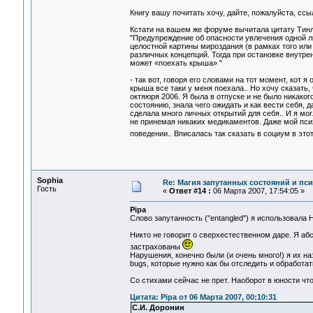
Книгу вашу почитать хочу, дайте, пожалуйста, ссы
Кстати на вашем же форуме вычитала цитату Тинл
"Предупреждение об опасности увлечения одной ли
целостной картины мироздания (в рамках того или
различных концепций. Тогда при остановке внутрен
может «поехать крыша» "
- так вот, говоря его словами на тот момент, кот 
крыша все таки у меня поехала.. Но хочу сказать,
октяюря 2006. Я была в отпуске и не было никаког
состоянию, знала чего ожидать и как вести себя, 
сделала много личных открытий для себя.. И я мо
не принемая никаких медикаментов. Даже мой псих
поведении.. Вписалась так сказать в социум в это
Sophia
Re: Магия запутанных состояний и пс
Гость
«
Ответ #14 :
06 Марта 2007, 17:54:05 »
Pipa
Слово запутанность ("entangled") я использовала
Никто не говорит о сверхестественном даре. Я аб
застрахованы
Нарушения, конечно были (и очень много!) я их на
bugs, которые нужно как бы отследить и обработать,
Со стихами сейчас не прет. Наоборот в юности что
Цитата: Pipa от 06 Марта 2007, 00:10:31
С.И. Доронин