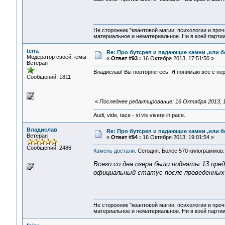
Не сторонник "квантовой магии, психологии и проч
материальное и нематериальное. Ни в коей партии
terra
Re: Про бутсреп и падающие камни ,или б
Модератор своей темы
«
Ответ #93 :
16 Октября 2013, 17:51:50 »
Ветеран
Владислав! Вы повторяетесь. Я понимаю все с пер
Сообщений: 1811
«
Последнее редактирование: 16 Октября 2013, 18
Audi, vide, tace - si vis vivere in pace.
Владислав
Re: Про бутсреп и падающие камни ,или б
Ветеран
«
Ответ #94 :
16 Октября 2013, 19:01:54 »
Сообщений: 2486
Камень достали.
Сегодня. Более 570 килограммов.
Всего со дна озера были подняты 13 пр
официальный статус после проведенных
Не сторонник "квантовой магии, психологии и проч
материальное и нематериальное. Ни в коей партии