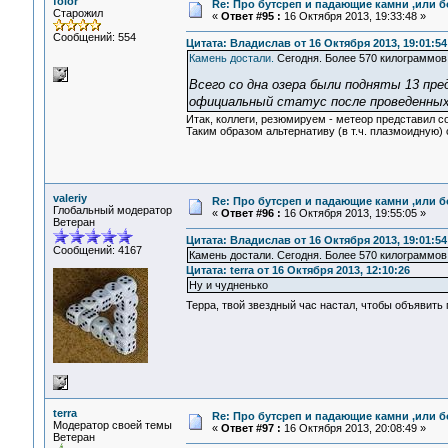
folor
Re: Про бутсреп и падающие камни ,или б
Старожил
«
Ответ #95 :
16 Октября 2013, 19:33:48 »
Сообщений: 554
Цитата: Владислав от 16 Октября 2013, 19:01:54
Камень достали.
Сегодня. Более 570 килограммов
Всего со дна озера были подняты 13 пр
официальный статус после проведенных
Итак, коллеги, резюмируем - метеор представил с
Таким образом альтернативу (в т.ч. плазмоидную) 
valeriy
Re: Про бутсреп и падающие камни ,или б
Глобальный модератор
«
Ответ #96 :
16 Октября 2013, 19:55:05 »
Ветеран
Цитата: Владислав от 16 Октября 2013, 19:01:54
Сообщений: 4167
Камень достали. Сегодня. Более 570 килограммов
Цитата: terra от 16 Октября 2013, 12:10:26
Ну и чудненько
Терра, твой звездный час настал, чтобы объявить
terra
Re: Про бутсреп и падающие камни ,или б
Модератор своей темы
«
Ответ #97 :
16 Октября 2013, 20:08:49 »
Ветеран