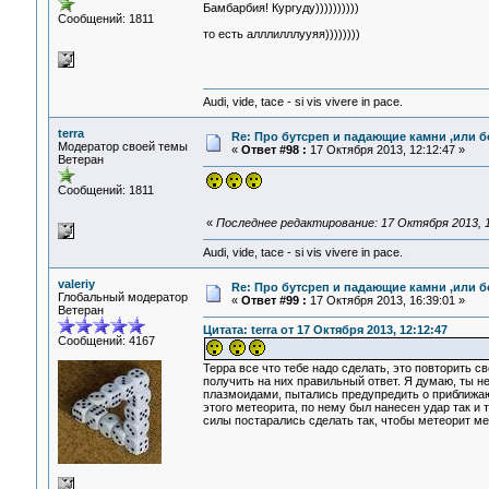
Бамбарбия! Кургуду))))))))))
Сообщений: 1811
то есть алллилллууяя))))))))
Audi, vide, tace - si vis vivere in pace.
terra
Re: Про бутсреп и падающие камни ,или б
Модератор своей темы
«
Ответ #98 :
17 Октября 2013, 12:12:47 »
Ветеран
Сообщений: 1811
«
Последнее редактирование: 17 Октября 2013, 12
Audi, vide, tace - si vis vivere in pace.
valeriy
Re: Про бутсреп и падающие камни ,или б
Глобальный модератор
«
Ответ #99 :
17 Октября 2013, 16:39:01 »
Ветеран
Цитата: terra от 17 Октября 2013, 12:12:47
Сообщений: 4167
Терра все что тебе надо сделать, это повторить с
получить на них правильный ответ. Я думаю, ты н
плазмоидами, пытались предупредить о приближаю
этого метеорита, по нему был нанесен удар так и 
силы постарались сделать так, чтобы метеорит м