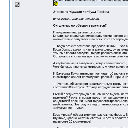
Это после
чёрного колдуна
Torsionа.
terra,может это вас успокоит:
Он улетел, но обещал вернуться?
И подразнил нас рыжим хвостом
Кстати, как правильно именовать космического «г
окончательно запуталось во всех этих «астероида
— Когда объект летит вне пределов Земли — это а
Когда болид заходит к нам в атмосферу, он автом
там был просто озадачен видом ровного снежного 
Остановился, стал ковырять их — но ничего не на
А «добили» меня академики, когда стали говорить
Челябинском пролетел метеорит». А люди приняли
И Вячеслав Константинович начинает объяснять мн
километров объект наблюдения, равный ширине ног
— Улетающий метеорит занимал только треть ногтя
составил 200 метров. Отсюда нетрудно вычислить
Рыжий след метеороида в ясном небе видели не то
размеры? Расчеты показывают, что при ширине в 
свидетелей явления. А вот видеорегистраторы авт
изображения. Поэтому и след от метеороида в их 
заблуждение — упал!
Космический объект имел неправильную форму. Вр
Шумихе, красно-желтым светом. «Гость» пролетел 
на высоте 20 километров!