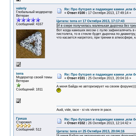
valeriy
Re: Про бутсреп и падающие камни ,или б
Глобальный модератор
«
Ответ #100 :
17 Октября 2013, 17:49:14 »
Ветеран
Цитата: terra от 17 Октября 2013, 17:17:43
Сообщений: 4167
И в озере получилась маленькая дырочка без тр
Вот когда камешек весом с пулю зафингалячить в 
пистолета, то в стекле будет дырочка по диаметру
что касается нагретого, при трении в атмосфере, 
terra
Re: Про бутсреп и падающие камни ,или б
Модератор своей темы
«
Ответ #101 :
25 Октября 2013, 20:04:16 »
Ветеран
А меня Байда не авторизирует на своем форуме))
Сообщений: 1811
Audi, vide, tace - si vis vivere in pace.
Гриша
Re: Про бутсреп и падающие камни ,или б
Старожил
«
Ответ #102 :
26 Октября 2013, 12:14:42 »
Сообщений: 512
Цитата: terra от 25 Октября 2013, 20:04:16
А меня Байда не авторизирует на своем форуме))