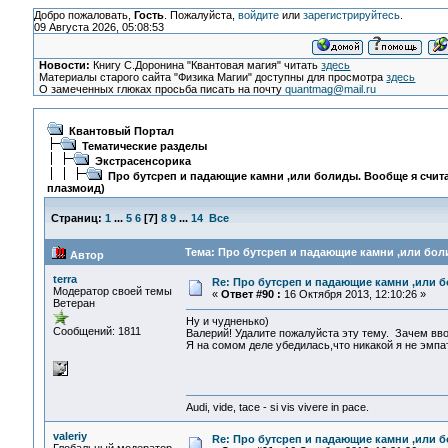
Добро пожаловать,
Гость
. Пожалуйста,
войдите
или
зарегистрируйтесь
.
09 Августа 2026, 05:08:53
Новости:
Книгу С.Доронина "Квантовая магия" читать
здесь
Материалы старого сайта "Физика Магии" доступны для просмотра
здесь
О замеченных глюках просьба писать на почту
quantmag@mail.ru
Квантовый Портал
Тематические разделы
Экстрасенсорика
Про бутсреп и падающие камни ,или болиды. Вообще я счита
плазмоид)
Страниц:
1
...
5
6
[
7
]
8
9
...
14
Все
Тема: Про бутсреп и падающие камни ,или боли
Автор
terra
Re: Про бутсреп и падающие камни ,или б
Модератор своей темы
«
Ответ #90 :
16 Октября 2013, 12:10:26 »
Ветеран
Ну и чудненько)
Сообщений: 1811
Валерий! Удалите пожалуйста эту тему. Зачем вво
Я на сомом деле убедилась,что никакой я не эмпа
Audi, vide, tace - si vis vivere in pace.
valeriy
Re: Про бутсреп и падающие камни ,или б