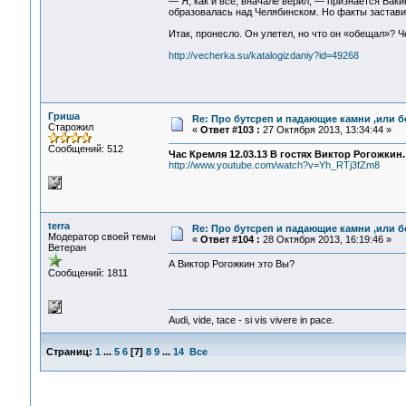
— Я, как и все, вначале верил, — признается Баки
образовалась над Челябинском. Но факты застави
Итак, пронесло. Он улетел, но что он «обещал»? Че
http://vecherka.su/katalogizdaniy?id=49268
Гриша
Re: Про бутсреп и падающие камни ,или б
Старожил
«
Ответ #103 :
27 Октября 2013, 13:34:44 »
Сообщений: 512
Час Кремля 12.03.13 В гостях Виктор Рогожкин.
http://www.youtube.com/watch?v=Yh_RTj3fZm8
terra
Re: Про бутсреп и падающие камни ,или б
Модератор своей темы
«
Ответ #104 :
28 Октября 2013, 16:19:46 »
Ветеран
А Виктор Рогожкин это Вы?
Сообщений: 1811
Audi, vide, tace - si vis vivere in pace.
Страниц:
1
...
5
6
[
7
]
8
9
...
14
Все