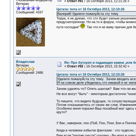
Глобальный модератор
«
Ответ #91 :
16 Октября 2013, 12:21:26 »
Ветеран
Цитата: terra от 16 Октября 2013, 12:10:26
Сообщений: 4167
Валерий! Удалите пожалуйста эту тему
Терра, я не думаю, что это будет умным решением
предусмотренном. Но на то и форум, чтобы можно
пути господни"
Так что я не вижу причин для б
Владислав
Re: Про бутсреп и падающие камни ,или б
Ветеран
«
Ответ #92 :
16 Октября 2013, 15:32:42 »
Сообщений: 2486
Цитата: terra от 16 Октября 2013, 12:10:26
Удалите пожалуйста эту тему. Зачем вводить все
Я на сомом деле убедилась,что никакой я не эмпа
Зачем удалять-то? Опять шантаж? Вам что-ли жел
Не все могут "быть" - некоторым достаточно "каза
То пишите, что видите будущее, то сочувствующая
Потом отказываетесь от своих же слов. Извинения
Особенно меня поразил Ваш похабный мат здесь ка
круто?
У Вас, наверное, пон (Пой, Пон, Понг, Бон и Понгв
Когда в человеке избыток фантазии - это чудесно, 
Вам если "против шести" сказано - Вы враз в шан