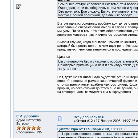
Чем выше статус человека в системе, тем более 
Одно дело, если вы общались с ним лично и дове
Это политика. Все сложно. Вы хотели повлиять н
жестко с общей политикой, для личных бесед?
В этом одна из основных проблем контактов с пр
неосознанно сверяют свои мысли и слова с позици
минусы. Плюс в том, что этим обеспечивается уст
является консерватизм и очень осторожное отнош
В моем случае, когда я пытаюсь выйти на контакт
который бы просто понял, о чем идет речь. Котор
представлял, чем она занимается в последние год
Цитата:
Вы случайно не были знакомы с изобретателем А
Некоторые публикации о нем и его излучателе Д-
запутанность.
Нет, даже не слышал, надо будет глянуть в Интерн
свое объяснение в рамках классической физики и
с точки зрения несепарабельных состояний. Когда
прорыв, но пока физики до этого еще не дошли, 
на точнорешаемых моделях (на микроуровне).
С.И. Доронин
Re: Дело Галилея
Администратор
«
Ответ #12 :
17 Января 2008, 14:27:46 »
Ветеран
Цитата: Pipa от 17 Января 2008, 10:38:19
Сообщений: 795
Церковники совершенно не заинтересованы в рас
а не знания. Однако и прихожанам (в основной их