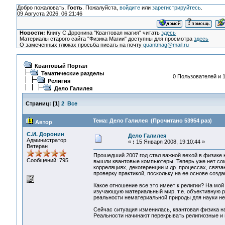
Добро пожаловать,
Гость
. Пожалуйста,
войдите
или
зарегистрируйтесь
.
09 Августа 2026, 06:21:46
Новости:
Книгу С.Доронина "Квантовая магия" читать
здесь
Материалы старого сайта "Физика Магии" доступны для просмотра
здесь
О замеченных глюках просьба писать на почту
quantmag@mail.ru
Квантовый Портал
Тематические разделы
0 Пользователей и 1
Религия
Дело Галилея
Страниц:
[
1
]
2
Все
Тема: Дело Галилея (Прочитано 53954 раз)
Автор
С.И. Доронин
Дело Галилея
Администратор
«
:
15 Января 2008, 19:10:44 »
Ветеран
Прошедший 2007 год стал важной вехой в физике 
Сообщений: 795
вышли квантовые компьютеры. Теперь уже нет со
корреляциях, декогеренции и др. процессах, связ
проверку практикой, поскольку на ее основе созд
Какое отношение все это имеет к религии? На мой 
изучающую материальный мир, т.е. объективную р
реальности нематериальной природы для науки нед
Сейчас ситуация изменилась, квантовая физика н
Реальности начинают перекрывать религиозные и 