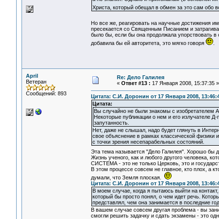
Христа, который обещал в обмен за это сам обо 
Но все же, реагировать на научные достижения и
пресекается со Священным Писанием и затрагивае
было бы, если бы она продолжала упорствовать в 
добавила бы ей авторитета, это мягко говоря
.
April
Re: Дело Галилея
Ветеран
«
Ответ #13 :
17 Января 2008, 15:37:35 »
Сообщений: 893
Цитата: С.И. Доронин от 17 Января 2008, 13:46:
Цитата:
Вы случайно не были знакомы с изобретателем 
Некоторые публикации о нем и его излучателе Д-
запутанность.
Нет, даже не слышал, надо будет глянуть в Интер
свое объяснение в рамках классической физики 
с точки зрения несепарабельных состояний.
Эта тема называется "Дело Галилея". Хорошо бы д
Жизнь ученого, как и любого другого человека, 
СИСТЕМА - это не только Церковь, это и государс
В этом процессе совсем не главное, кто плох, а кт
думали, что Земля плоская.
Цитата: С.И. Доронин от 17 Января 2008, 13:46:
В моем случае, когда я пытаюсь выйти на контакт
который бы просто понял, о чем идет речь. Котор
представлял, чем она занимается в последние го
В вашем случае совсем другая проблема - вы за
смогли решить задачку и сдать экзамены - это одно