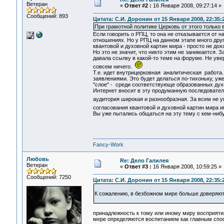
Ветеран
«
Ответ #2 :
16 Января 2008, 09:27:14 »
Сообщений: 893
Цитата: С.И. Доронин от 15 Января 2008, 22:35:
При грамотной политике Церковь от этого только
Если говорить о РПЦ, то она не отказывается от 
отношениях. Но у РПЦ на данном этапе много друг
квантовой и духовной картин мира - просто не дох
Но это не значит, что никто этим не занимается. 
давала ссылку в какой-то теме на форуме. Не увер
совсем ничего.
Т.е. идет внутрицерковная аналитическая работа.
заявлениями. Это будет делаться по-тихоньку, уж
"слое" - среди соответствующе образованных духо
Интернет вносит в эту продуманную последовател
аудитория широкая и разнообразная. За всем не у
согласования квантовой и духовной картин мира
Вы уже пытались общаться на эту тему с кем-ниб
Fancy-Work
Любовь
Re: Дело Галилея
Ветеран
«
Ответ #3 :
16 Января 2008, 10:59:25 »
Сообщений: 7250
Цитата: С.И. Доронин от 15 Января 2008, 22:35:
К сожалению, в безбожном мире больше доверяют
принадлежность к тому или иному миру восприяти
мере определяются воспитанием как главным спос