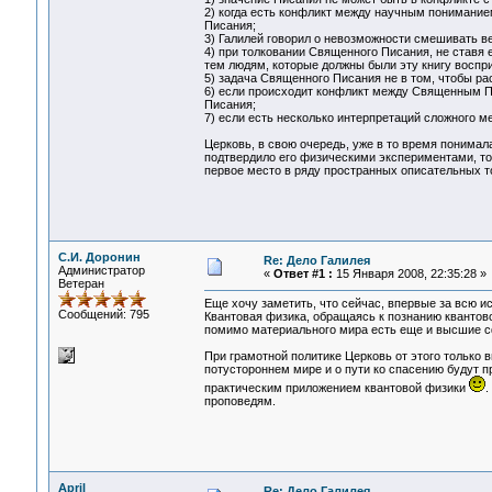
2) когда есть конфликт между научным понимание
Писания;
3) Галилей говорил о невозможности смешивать в
4) при толковании Священного Писания, не ставя 
тем людям, которые должны были эту книгу воспр
5) задача Священного Писания не в том, чтобы рас
6) если происходит конфликт между Священным П
Писания;
7) если есть несколько интерпретаций сложного ме
Церковь, в свою очередь, уже в то время понимала
подтвердило его физическими экспериментами, то 
первое место в ряду пространных описательных т
С.И. Доронин
Re: Дело Галилея
Администратор
«
Ответ #1 :
15 Января 2008, 22:35:28 »
Ветеран
Еще хочу заметить, что сейчас, впервые за всю и
Сообщений: 795
Квантовая физика, обращаясь к познанию квантово
помимо материального мира есть еще и высшие 
При грамотной политике Церковь от этого только 
потустороннем мире и о пути ко спасению будут пр
практическим приложением квантовой физики
.
проповедям.
April
Re: Дело Галилея