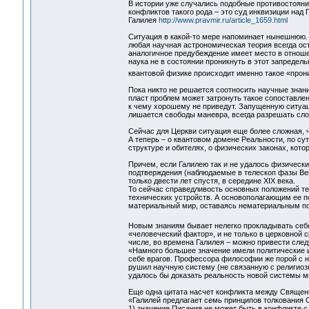
В истории уже случались подобные противостоян
конфликтов такого рода – это суд инквизиции над 
Галилея
http://www.pravmir.ru/article_1659.html
Ситуация в какой-то мере напоминает нынешнюю. 
любая научная астрономическая теория всегда ос
аналогичное предубеждение имеет место в отноше
наука не в состоянии проникнуть в этот запредел
квантовой физике происходит именно такое «про
Пока никто не решается соотносить научные знан
пласт проблем может затронуть такое сопоставлен
к чему хорошему не приведут. Запущенную ситуаци
лишается свободы маневра, всегда разрешать сло
Сейчас для Церкви ситуация еще более сложная, ч
А теперь – о квантовом домене Реальности, по сут
структуре и обителях, о физических законах, кото
Причем, если Галилею так и не удалось физически
подтверждения (наблюдаемые в телескоп фазы Вен
только двести лет спустя, в середине XIX века.
То сейчас справедливость основных положений те
технических устройств. А основополагающим ее п
материальный мир, оставаясь нематериальным по с
Новым знаниям бывает нелегко прокладывать себ
«человеческий фактор», и не только в церковной с
числе, во времена Галилея – можно привести сле
«Намного большее значение имели политические и
себе врагов. Профессора философии же порой с н
рушил научную систему (не связанную с религиоз
удалось бы доказать реальность новой системы ми
Еще одна цитата насчет конфликта между Свяще
«Галилей предлагает семь принципов толкования 
1) значение Писания не может быть в конфликте 