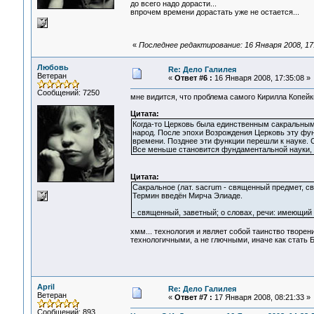
до всего надо дорасти...
впрочем времени дорастать уже не остается...
«
Последнее редактирование: 16 Января 2008, 17
Любовь
Re: Дело Галилея
Ветеран
«
Ответ #6 :
16 Января 2008, 17:35:08 »
Сообщений: 7250
мне видится, что проблема самого Кирилла Копейк
Цитата:
Когда-то Церковь была единственным сакральным и
народ. После эпохи Возрождения Церковь эту функ
времени. Позднее эти функции перешли к науке. С
Все меньше становится фундаментальной науки, 
Цитата:
Сакральное (лат. sacrum - священный предмет, с
Термин введён Мирча Элиаде.
- священный, заветный; о словах, речи: имеющий 
хмм... технология и являет собой таинство творени
технологичными, а не глючными, иначе как стать 
April
Re: Дело Галилея
Ветеран
«
Ответ #7 :
17 Января 2008, 08:21:33 »
Сообщений: 893