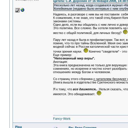
Цитата: С.И. Доронин от 16 Января 2008, 14:38:
Несколько лет назад, когда создавался журнал «К
Копейкиным (недавно было интервью с ним опуб
Надеюсь, в разговоре с ним вы не поставили себя
К сожалению, я не знаю, кто такой отец Кирилл Ко
законами системы.
Одно дело, если вы общались с ним лично и довер
Это политика. Все сложно. Вы хотели повлиять на
жестко с общей политикой, для личных бесед?
Пару лет назад я была в профилактории. Так вот, 
помню, что-то про тайны Вселенной. Меня оно заин
модной сейчас в России католической части христи
точки зрения науки.
Конечно "свидетели" - это
Еще пример:
"Непознанный мир веры".
Анотация:
Эта книга предназначена не только для верующих 
сомнениях, но искренне и честно хочет разобрать
отношениях между Богом и человеком.
Со страниц этого сборника
с читателем беседуют 
(Книга вышла в издательстве Сретенского монаст
Я к тому, что
все движется..
. Нельзя сказать, ч
имеются. Это обнадеживает.
Fancy-Work
Pipa
Re: Дело Галилея