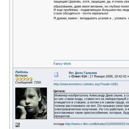
защищаю Церковь, хотя, защищаю, да, я очень ув
образование, даже имея желание, но глубоко понят
И еще проблема - подавляющее большинство людей 
стало обходиться - почти нереально!
Я думаю, важно - вкладывать усилия и .. уповать 
Fancy-Work
Любовь
Re: Дело Галилея
Ветеран
«
Ответ #14 :
17 Января 2008, 19:42:43 »
Сообщений: 7250
http://www.inventors.ru/index.asp?mode=1681
Цитата:
Инженер-изобретатель Александр Деев (ныне, к 
из них стакан воды, ставил его на лабораторный с
очищается в стакане, а потом и в самом пруде, из
толком растолковать не мог. Он называл свои при
электромагнитное излучение. Но это работало, и 
изготавливал такие приспособления, которые, буд
процентов.
отсюда
http://www.x-libri.ru/elib/kalas010/00000003.h