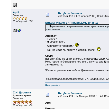
April
Re: Дело Галилея
Ветеран
«
Ответ #10 :
17 Января 2008, 11:46:26 »
Сообщений: 893
Цитата: Pipa от 17 Января 2008, 10:38:19
Церковники совершенно не заинтересованы в рас
а не знания.
Анекдот:
- Ты кто?
- Я добрая фея.
- А почему с топором?
- Как же мало вы знаете о добрых феях!
СИДу.
Вы случайно не были знакомы с изобретателем А
Некоторые публикации о нем и его излучателе Д-п
запутанность.
Жизнь и трагическая гибель Деева и его семьи гово
«
Последнее редактирование: 17 Января 2008, 12:1
Fancy-Work
С.И. Доронин
Re: Дело Галилея
Администратор
«
Ответ #11 :
17 Января 2008, 13:46:42 »
Ветеран
April
Сообщений: 795
Цитата: