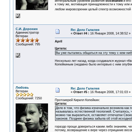
интегральным уровнем развития
осознания
и его
к тому же, мотивация принадлежности к тому или 
любом мировозрении целый спектр возможностей -
С.И. Доронин
Re: Дело Галилея
Администратор
«
Ответ #4 :
16 Января 2008, 14:38:52 »
Ветеран
April
Сообщений: 795
Цитата:
Вы уже пытались общаться на эту тему с кем-ниб
Несколько лет назад, когда создавался журнал «К
Копейкиным (недавно было интервью с ним опубл
Любовь
Re: Дело Галилея
Ветеран
«
Ответ #5 :
16 Января 2008, 17:01:03 »
Сообщений: 7250
Протоиерей Кирилл Копейкин:
Цитата:
Дело в том, что физика изначально возникла как 
называлась естественной теологией. Считалось, чт
можно так выразиться, оставляет отпечатки Своих
законов. Позднее физика забыла об этой исходной
гораздо проще довериться каким либо знаниям, че
потому, возвращение к вере через отрицание весо