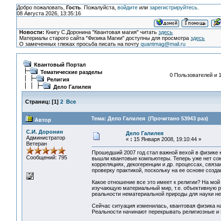
Добро пожаловать,
Гость
. Пожалуйста,
войдите
или
зарегистрируйтесь
.
08 Августа 2026, 13:35:16
Новости:
Книгу С.Доронина "Квантовая магия" читать
здесь
Материалы старого сайта "Физика Магии" доступны для просмотра
здесь
О замеченных глюках просьба писать на почту
quantmag@mail.ru
Квантовый Портал
Тематические разделы
0 Пользователей и 1
Религия
Дело Галилея
Страниц:
[
1
]
2
Все
Тема: Дело Галилея (Прочитано 53943 раз)
Автор
С.И. Доронин
Дело Галилея
Администратор
«
:
15 Января 2008, 19:10:44 »
Ветеран
Прошедший 2007 год стал важной вехой в физике 
Сообщений: 795
вышли квантовые компьютеры. Теперь уже нет со
корреляциях, декогеренции и др. процессах, связ
проверку практикой, поскольку на ее основе созд
Какое отношение все это имеет к религии? На мой 
изучающую материальный мир, т.е. объективную р
реальности нематериальной природы для науки нед
Сейчас ситуация изменилась, квантовая физика н
Реальности начинают перекрывать религиозные и 