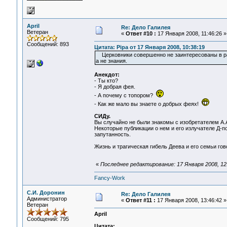
April
Re: Дело Галилея
Ветеран
«
Ответ #10 :
17 Января 2008, 11:46:26 »
Сообщений: 893
Цитата: Pipa от 17 Января 2008, 10:38:19
Церковники совершенно не заинтересованы в рас
а не знания.
Анекдот:
- Ты кто?
- Я добрая фея.
- А почему с топором?
- Как же мало вы знаете о добрых феях!
СИДу.
Вы случайно не были знакомы с изобретателем А
Некоторые публикации о нем и его излучателе Д-п
запутанность.
Жизнь и трагическая гибель Деева и его семьи гово
«
Последнее редактирование: 17 Января 2008, 12:1
Fancy-Work
С.И. Доронин
Re: Дело Галилея
Администратор
«
Ответ #11 :
17 Января 2008, 13:46:42 »
Ветеран
April
Сообщений: 795
Цитата: