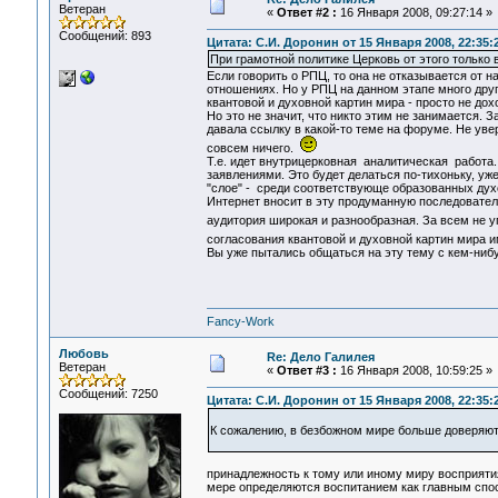
Ветеран
«
Ответ #2 :
16 Января 2008, 09:27:14 »
Сообщений: 893
Цитата: С.И. Доронин от 15 Января 2008, 22:35:
При грамотной политике Церковь от этого только
Если говорить о РПЦ, то она не отказывается от 
отношениях. Но у РПЦ на данном этапе много друг
квантовой и духовной картин мира - просто не дох
Но это не значит, что никто этим не занимается. 
давала ссылку в какой-то теме на форуме. Не увер
совсем ничего.
Т.е. идет внутрицерковная аналитическая работа.
заявлениями. Это будет делаться по-тихоньку, уж
"слое" - среди соответствующе образованных духо
Интернет вносит в эту продуманную последовател
аудитория широкая и разнообразная. За всем не у
согласования квантовой и духовной картин мира
Вы уже пытались общаться на эту тему с кем-ниб
Fancy-Work
Любовь
Re: Дело Галилея
Ветеран
«
Ответ #3 :
16 Января 2008, 10:59:25 »
Сообщений: 7250
Цитата: С.И. Доронин от 15 Января 2008, 22:35:
К сожалению, в безбожном мире больше доверяют
принадлежность к тому или иному миру восприяти
мере определяются воспитанием как главным спос