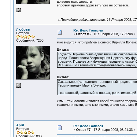
до всего надо дорасти...
впрочем времени дорастать уже не остается...
«
Последнее редактирование: 16 Января 2008, 17
Любовь
Re: Дело Галилея
Ветеран
«
Ответ #6 :
16 Января 2008, 17:35:08 »
Сообщений: 7250
мне видится, что проблема самого Кирилла Копейк
Цитата:
Когда-то Церковь была единственным сакральным и
народ. После эпохи Возрождения Церковь эту функ
времени. Позднее эти функции перешли к науке. С
Все меньше становится фундаментальной науки, 
Цитата:
Сакральное (лат. sacrum - священный предмет, с
Термин введён Мирча Элиаде.
- священный, заветный; о словах, речи: имеющий 
хмм... технология и являет собой таинство творени
технологичными, а не глючными, иначе как стать 
April
Re: Дело Галилея
Ветеран
«
Ответ #7 :
17 Января 2008, 08:21:33 »
Сообщений: 893