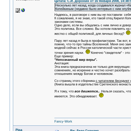
Цитата: С.И. Доронин от 16 Января 2008, 14:38:
Несколько лет назад, когда создавался журнал «К
Копейкиным (недавно было интервью с ним опуб
Надеюсь, в разговоре с ним вы не поставили себя
К сожалению, я не знаю, кто такой отец Кирилл Ко
законами системы.
Одно дело, если вы общались с ним лично и довер
Это политика. Все сложно. Вы хотели повлиять на
жестко с общей политикой, для личных бесед?
Пару лет назад я была в профилактории. Так вот, 
помню, что-то про тайны Вселенной. Меня оно заин
модной сейчас в России католической части христи
точки зрения науки.
Конечно "свидетели" - это
Еще пример:
"Непознанный мир веры".
Анотация:
Эта книга предназначена не только для верующих 
сомнениях, но искренне и честно хочет разобрать
отношениях между Богом и человеком.
Со страниц этого сборника
с читателем беседуют 
(Книга вышла в издательстве Сретенского монаст
Я к тому, что
все движется..
. Нельзя сказать, ч
имеются. Это обнадеживает.
Fancy-Work
Pipa
Re: Дело Галилея