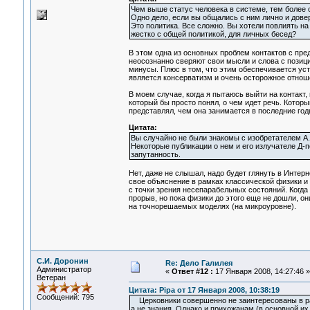
Чем выше статус человека в системе, тем более 
Одно дело, если вы общались с ним лично и дове
Это политика. Все сложно. Вы хотели повлиять н
жестко с общей политикой, для личных бесед?
В этом одна из основных проблем контактов с пр
неосознанно сверяют свои мысли и слова с позици
минусы. Плюс в том, что этим обеспечивается уст
является консерватизм и очень осторожное отнош
В моем случае, когда я пытаюсь выйти на контакт
который бы просто понял, о чем идет речь. Котор
представлял, чем она занимается в последние год
Цитата:
Вы случайно не были знакомы с изобретателем А
Некоторые публикации о нем и его излучателе Д-
запутанность.
Нет, даже не слышал, надо будет глянуть в Интерн
свое объяснение в рамках классической физики и
с точки зрения несепарабельных состояний. Когда
прорыв, но пока физики до этого еще не дошли, 
на точнорешаемых моделях (на микроуровне).
С.И. Доронин
Re: Дело Галилея
Администратор
«
Ответ #12 :
17 Января 2008, 14:27:46 »
Ветеран
Цитата: Pipa от 17 Января 2008, 10:38:19
Сообщений: 795
Церковники совершенно не заинтересованы в рас
а не знания. Однако и прихожанам (в основной их