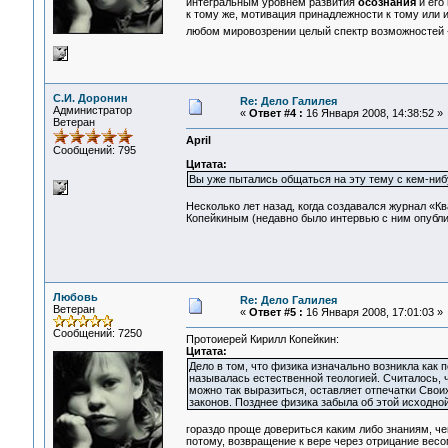
интегральным уровнем развития
осознания
и его
к тому же, мотивация принадлежности к тому или 
любом мировозрении целый спектр возможностей -
С.И. Доронин
Re: Дело Галилея
Администратор
«
Ответ #4 :
16 Января 2008, 14:38:52 »
Ветеран
April
Сообщений: 795
Цитата:
Вы уже пытались общаться на эту тему с кем-ниб
Несколько лет назад, когда создавался журнал «К
Копейкиным (недавно было интервью с ним опубл
Любовь
Re: Дело Галилея
Ветеран
«
Ответ #5 :
16 Января 2008, 17:01:03 »
Сообщений: 7250
Протоиерей Кирилл Копейкин:
Цитата:
Дело в том, что физика изначально возникла как 
называлась естественной теологией. Считалось, чт
можно так выразиться, оставляет отпечатки Своих
законов. Позднее физика забыла об этой исходной
гораздо проще довериться каким либо знаниям, че
потому, возвращение к вере через отрицание весо