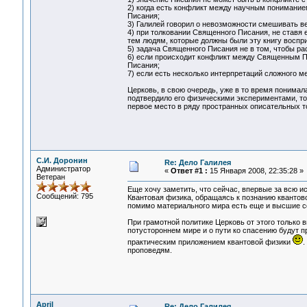
2) когда есть конфликт между научным понимание
Писания;
3) Галилей говорил о невозможности смешивать в
4) при толковании Священного Писания, не ставя 
тем людям, которые должны были эту книгу воспр
5) задача Священного Писания не в том, чтобы рас
6) если происходит конфликт между Священным П
Писания;
7) если есть несколько интерпретаций сложного ме
Церковь, в свою очередь, уже в то время понимала
подтвердило его физическими экспериментами, то 
первое место в ряду пространных описательных т
С.И. Доронин
Re: Дело Галилея
Администратор
«
Ответ #1 :
15 Января 2008, 22:35:28 »
Ветеран
Еще хочу заметить, что сейчас, впервые за всю и
Сообщений: 795
Квантовая физика, обращаясь к познанию квантово
помимо материального мира есть еще и высшие 
При грамотной политике Церковь от этого только 
потустороннем мире и о пути ко спасению будут пр
практическим приложением квантовой физики
.
проповедям.
April
Re: Дело Галилея