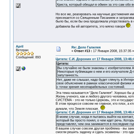
Христа, который обещал в обмен за это сам обо 
Но все же, реагировать на научные достижения и
пресекается со Священным Писанием и затрагивае
было бы, если бы она продолжала упорствовать в 
добавила бы ей авторитета, это мягко говоря
.
April
Re: Дело Галилея
Ветеран
«
Ответ #13 :
17 Января 2008, 15:37:35 »
Сообщений: 893
Цитата: С.И. Доронин от 17 Января 2008, 13:46:
Цитата:
Вы случайно не были знакомы с изобретателем 
Некоторые публикации о нем и его излучателе Д-
запутанность.
Нет, даже не слышал, надо будет глянуть в Интер
свое объяснение в рамках классической физики 
с точки зрения несепарабельных состояний.
Эта тема называется "Дело Галилея". Хорошо бы д
Жизнь ученого, как и любого другого человека, 
СИСТЕМА - это не только Церковь, это и государс
В этом процессе совсем не главное, кто плох, а кт
думали, что Земля плоская.
Цитата: С.И. Доронин от 17 Января 2008, 13:46:
В моем случае, когда я пытаюсь выйти на контакт
который бы просто понял, о чем идет речь. Котор
представлял, чем она занимается в последние го
В вашем случае совсем другая проблема - вы за
смогли решить задачку и сдать экзамены - это одно