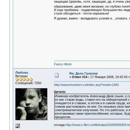
защищаю Церковь, хотя, защищаю, да, я очень ув
образование, даже имея желание, но глубоко понят
И еще проблема - подавляющее большинство людей 
стало обходиться - почти нереально!
Я думаю, важно - вкладывать усилия и .. уповать 
Fancy-Work
Любовь
Re: Дело Галилея
Ветеран
«
Ответ #14 :
17 Января 2008, 19:42:43 »
Сообщений: 7250
http://www.inventors.ru/index.asp?mode=1681
Цитата:
Инженер-изобретатель Александр Деев (ныне, к 
из них стакан воды, ставил его на лабораторный с
очищается в стакане, а потом и в самом пруде, из
толком растолковать не мог. Он называл свои при
электромагнитное излучение. Но это работало, и 
изготавливал такие приспособления, которые, буд
процентов.
отсюда
http://www.x-libri.ru/elib/kalas010/00000003.h