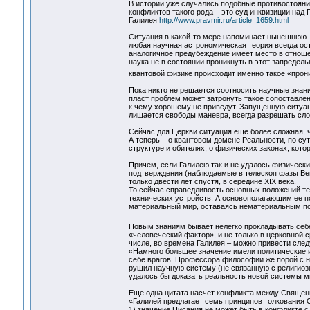
В истории уже случались подобные противостоян
конфликтов такого рода – это суд инквизиции над 
Галилея
http://www.pravmir.ru/article_1659.html
Ситуация в какой-то мере напоминает нынешнюю. 
любая научная астрономическая теория всегда ос
аналогичное предубеждение имеет место в отноше
наука не в состоянии проникнуть в этот запредел
квантовой физике происходит именно такое «про
Пока никто не решается соотносить научные знан
пласт проблем может затронуть такое сопоставлен
к чему хорошему не приведут. Запущенную ситуаци
лишается свободы маневра, всегда разрешать сло
Сейчас для Церкви ситуация еще более сложная, ч
А теперь – о квантовом домене Реальности, по сут
структуре и обителях, о физических законах, кото
Причем, если Галилею так и не удалось физически
подтверждения (наблюдаемые в телескоп фазы Вен
только двести лет спустя, в середине XIX века.
То сейчас справедливость основных положений те
технических устройств. А основополагающим ее п
материальный мир, оставаясь нематериальным по с
Новым знаниям бывает нелегко прокладывать себ
«человеческий фактор», и не только в церковной с
числе, во времена Галилея – можно привести сле
«Намного большее значение имели политические и
себе врагов. Профессора философии же порой с н
рушил научную систему (не связанную с религиоз
удалось бы доказать реальность новой системы ми
Еще одна цитата насчет конфликта между Свяще
«Галилей предлагает семь принципов толкования 
1) значение Писания не может быть в конфликте 