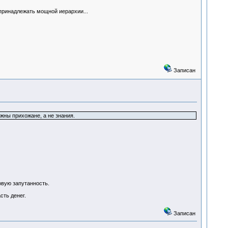
 принадлежать мощной иерархии...
Записан
жны прихожане, а не знания.
овую запутанность.
сть денег.
Записан