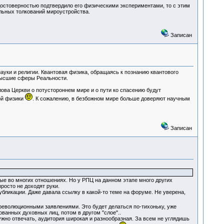
с достоверностью подтвердило его физическими экспериментами, то с этим
ельных толкований мироустройства.
Записан
ауки и религии. Квантовая физика, обращаясь к познанию квантового
 высшие сферы Реальности.
ова Церкви о потустороннем мире и о пути ко спасению будут
ой физики
. К сожалению, в безбожном мире больше доверяют научным
Записан
ные во многих отношениях. Но у РПЦ на данном этапе много других
росто не доходят руки.
убликации. Даже давала ссылку в какой-то теме на форуме. Не уверена,
 революционными заявлениями. Это будет делаться по-тихоньку, уже
ванных духовных лиц, потом в другом "слое"..
жно отвечать, аудитория широкая и разнообразная. За всем не углядишь