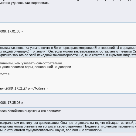
 мне не удалось заинтересовать.
008, 17:01:03 »
зникла как попытка узнать нечто о Боге через рассмотрение Его творений. И в средние
ех людей очевидно), то, значит, Он, если можно так выразиться, оставляет отпечатки 
 физика забыла об этой исходной закономерности, но, мне кажется, в скрытом виде эт
знаниям, чем узнавать самостоятельно...
ицание весомее веры, основанной на доверии...
ается...
ря 2008, 17:11:27 от Любовь
»
008, 17:35:08 »
илла Копейкина выражена его словами:
сакральным институтом цивилизации. Она претендовала на то, что обладает истиной, 
сегда она могла ответить на вопросы своего времени. Позднее эти функции перешли к 
ьше становится фундаментальной науки, все больше технологий.