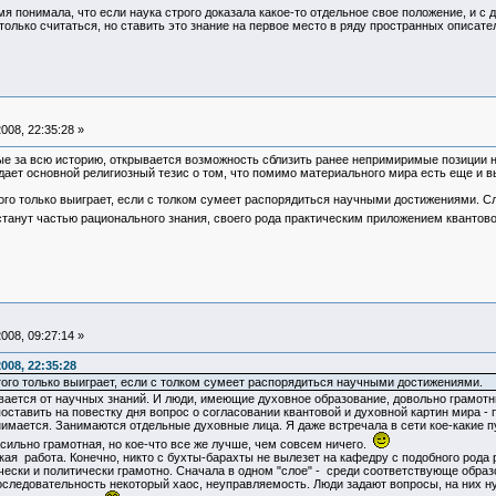
емя понимала, что если наука строго доказала какое-то отдельное свое положение, и 
только считаться, но ставить это знание на первое место в ряду пространных описат
008, 22:35:28 »
ые за всю историю, открывается возможность сблизить ранее непримиримые позиции н
ждает основной религиозный тезис о том, что помимо материального мира есть еще и
ого только выиграет, если с толком сумеет распорядиться научными достижениями. Сл
 станут частью рационального знания, своего рода практическим приложением квантов
008, 09:27:14 »
008, 22:35:28
того только выиграет, если с толком сумеет распорядиться научными достижениями.
ывается от научных знаний. И люди, имеющие духовное образование, довольно грамот
оставить на повестку дня вопрос о согласовании квантовой и духовной картин мира - п
занимается. Занимаются отдельные духовные лица. Я даже встречала в сети кое-какие п
 сильно грамотная, но кое-что все же лучше, чем совсем ничего.
кая работа. Конечно, никто с бухты-барахты не вылезет на кафедру с подобного рода
чески и политически грамотно. Сначала в одном "слое" - среди соответствующе образо
следовательность некоторый хаос, неуправляемость. Люди задают вопросы, на них ну