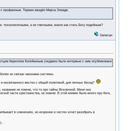
и с профанным. Термин введён Мирча Элиаде.
.е. технологичными, а не глючными, иначе как стать Богу подобным?
Записан
с отцом Кириллом Копейкиным (недавно было интервью с ним опубликовано
м более он связан законами системы.
 и несвязанного жестко с общей политикой, для личных бесед?
, название не помню, что-то про тайны Вселенной. Меня оно
еской части христианства, не помню. В этой книжке было много про бога,
ребывает в сомнениях, но искренне и честно хочет разобрать в
...