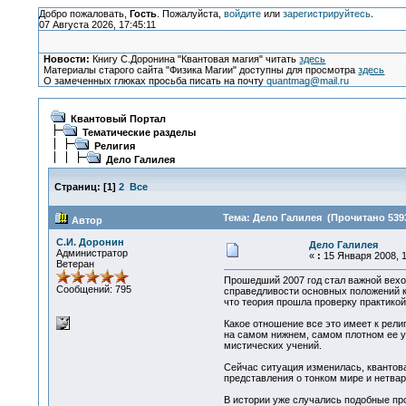
Добро пожаловать,
Гость
. Пожалуйста,
войдите
или
зарегистрируйтесь
.
07 Августа 2026, 17:45:11
Новости:
Книгу С.Доронина "Квантовая магия" читать
здесь
Материалы старого сайта "Физика Магии" доступны для просмотра
здесь
О замеченных глюках просьба писать на почту
quantmag@mail.ru
Квантовый Портал
Тематические разделы
Религия
Дело Галилея
Страниц:
[
1
]
2
Все
Тема: Дело Галилея (Прочитано 5393
Автор
С.И. Доронин
Дело Галилея
Администратор
«
:
15 Января 2008, 1
Ветеран
Прошедший 2007 год стал важной вехо
Сообщений: 795
справедливости основных положений к
что теория прошла проверку практикой
Какое отношение все это имеет к рели
на самом нижнем, самом плотном ее ур
мистических учений.
Сейчас ситуация изменилась, квантов
представления о тонком мире и нетвар
В истории уже случались подобные пр