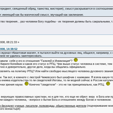
 предмет, священный обряд, таинства, мистерия), смысл раскрывается в соотношени
чи: имеющий как бы магический смысл, звучащий как заклинание.
ство творения... раз человеки Богу подобны - их творения должны быть сакральными, т
008, 08:21:33 »
008, 14:38:52
ся журнал «Квантовая магия», я пытался выйти на духовных лиц, общался, например, 
 мне не удалось заинтересовать.
тавили себя и его в отношения "Галилей и Инквизиция"?
ц Кирилл Копейкин и каков его статус в РПЦ. Чем выше статус человека в системе, те
чно и доверительно, другое дело, когда вы общались официально.
повлиять на политику РПЦ? Или найти свободно мыслящего человека духовного звания
и. Так вот, в комнате с люстрой Чижевского был шкафчик с книжками. Я взяла какую-то
 книжка издательства то ли свидетелей Иеговы, то ли модной сейчас в России католич
очки зрения науки.
Конечно "свидетели" - это не так принципиально, как РПЦ.
я верующих православных христиан, но и для тех, кто еще не обрел веру в Бога или п
 каждого человека, - вопросе о бытии Бога и отношениях между Богом и человеком.
м беседуют ученые, писатели, полководцы, общественные деятели
(подчеркивание мое)
кого монастыря)