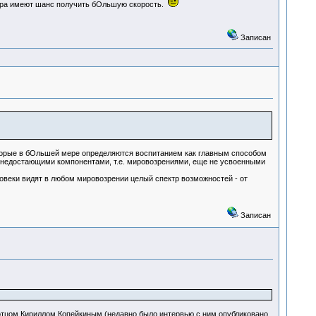
ира имеют шанс получить бОльшую скорость.
Записан
оторые в бОльшей мере определяются воспитанием как главным способом
 недостающими компонентами, т.е. мировозрениями, еще не усвоенными
овеки видят в любом мировозрении целый спектр возможностей - от
Записан
с отцом Кириллом Копейкиным (недавно было интервью с ним опубликовано