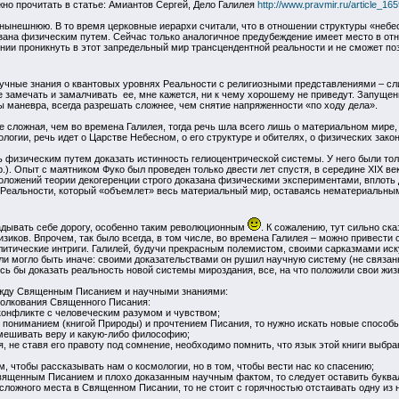
но прочитать в статье: Амиантов Сергей, Дело Галилея
http://www.pravmir.ru/article_165
 нынешнюю. В то время церковные иерархи считали, что в отношении структуры «небе
азана физическим путем. Сейчас только аналогичное предубеждение имеет место в от
янии проникнуть в этот запредельный мир трансцендентной реальности и не сможет поз
аучные знания о квантовых уровнях Реальности с религиозными представлениями – сл
е замечать и замалчивать ее, мне кажется, ни к чему хорошему не приведут. Запущен
ы маневра, всегда разрешать сложнее, чем снятие напряженности «по ходу дела».
 сложная, чем во времена Галилея, тогда речь шла всего лишь о материальном мире, о
логии, речь идет о Царстве Небесном, о его структуре и обителях, о физических зако
сь физическим путем доказать истинность гелиоцентрической системы. У него были т
.). Опыт с маятником Фуко был проведен только двести лет спустя, в середине XIX век
оложений теории декогеренции строго доказана физическими экспериментами, вплоть
 Реальности, который «объемлет» весь материальный мир, оставаясь нематериальным 
адывать себе дорогу, особенно таким революционным
. К сожалению, тут сильно ск
зиков. Впрочем, так было всегда, в том числе, во времена Галилея – можно привест
итические интриги. Галилей, будучи прекрасным полемистом, своими сарказмами иск
 ли могло быть иначе: своими доказательствами он рушил научную систему (не связа
ось бы доказать реальность новой системы мироздания, все, на что положили свои жиз
ежду Священным Писанием и научными знаниями:
толкования Священного Писания:
 конфликте с человеческим разумом и чувством;
м пониманием (книгой Природы) и прочтением Писания, то нужно искать новые способ
смешивать веру и какую-либо философию;
, не ставя его правоту под сомнение, необходимо помнить, что язык этой книги выбр
м, чтобы рассказывать нам о космологии, но в том, чтобы вести нас ко спасению;
вященным Писанием и плохо доказанным научным фактом, то следует оставить буква
 сложного места в Священном Писании, то не стоит с горячностью отстаивать одну из 