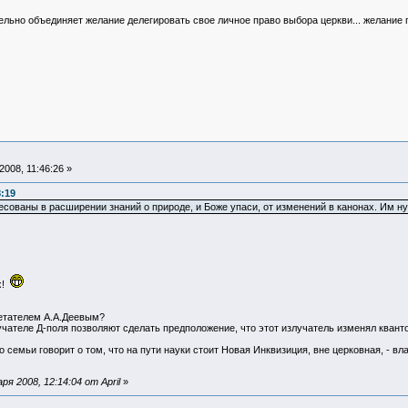
ельно объединяет желание делегировать свое личное право выбора церкви... желание
008, 11:46:26 »
8:19
ваны в расширении знаний о природе, и Боже упаси, от изменений в канонах. Им ну
х!
етателем А.А.Деевым?
учателе Д-поля позволяют сделать предположение, что этот излучатель изменял квант
о семьи говорит о том, что на пути науки стоит Новая Инквизиция, вне церковная, - вла
я 2008, 12:14:04 от April
»