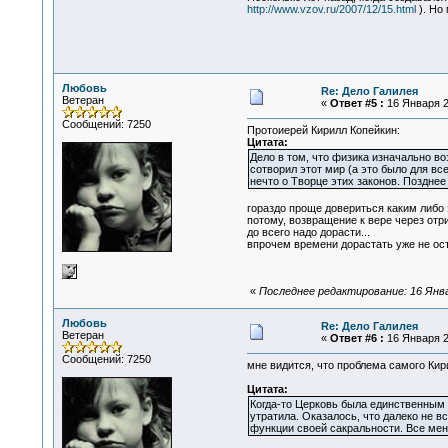
http://www.vzov.ru/2007/12/15.html
). Но
Любовь
Re: Дело Галилея
Ветеран
«
Ответ #5 :
16 Января 2
Сообщений: 7250
Протоиерей Кирилл Копейкин:
Цитата:
Дело в том, что физика изначально во
сотворил этот мир (а это было для вс
нечто о Творце этих законов. Позднее
гораздо проще довериться каким либо 
потому, возвращение к вере через отр
до всего надо дорасти...
впрочем времени дорастать уже не ост
«
Последнее редактирование: 16 Янва
Любовь
Re: Дело Галилея
Ветеран
«
Ответ #6 :
16 Января 2
Сообщений: 7250
мне видится, что проблема самого Кир
Цитата:
Когда-то Церковь была единственным 
утратила. Оказалось, что далеко не в
функции своей сакральности. Все мен