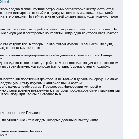
9.html
сного свода» любая научная астрономическая теория всегда останется
ношении нетварных энергий и структуры тонкого мира нематериальной
нать его законы. Но сейчас в квантовой физике происходит именно такое
ишком широкий пласт проблем может затронуть такое сопоставление. Но
ную ситуацию и застарелые конфликты, когда одна из сторон оказывается
 его устройстве. А теперь – о квантовом домене Реальности, по сути,
нах, которые там работают.
олько косвенные подтверждения (наблюдаемые в телескоп фазы Венеры,
а.
 до создания технических устройств. А основополагающим ее положением
по своей физической природе (см. статью Зурека, о ней я подробно
азывается «человеческий фактор», и не только в церковной среде, но даже
и следующую цитату из упоминавшейся выше статьи:
усно наживал себе врагов. Профессора философии же порой с
нную с религиозным воззрением), в которой профессора были признанными
ни эти люди пришло бы в негодность.»
ы интерпретации Писания;
ан по отношению к тем людям, которые должны были эту книгу
льное толкование Писания;
них.»