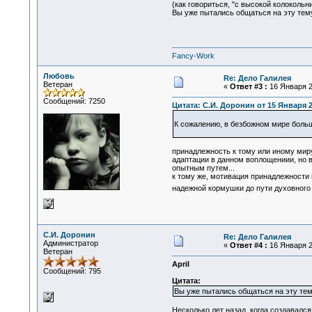
(как говориться, "с высокой колоколь
Вы уже пытались общаться на эту тем
Fancy-Work
Любовь
Re: Дело Галилея
Ветеран
«
Ответ #3 :
16 Января 2
Сообщений: 7250
Цитата: С.И. Доронин от 15 Января 2
К сожалению, в безбожном мире боль
принадлежность к тому или иному мир
адаптации в данном воплощениии, но 
опытным путем...
к тому же, мотивация принадлежности 
надежной кормушки до пути духовного
С.И. Доронин
Re: Дело Галилея
Администратор
«
Ответ #4 :
16 Января 2
Ветеран
April
Сообщений: 795
Цитата:
Вы уже пытались общаться на эту тем
Несколько лет назад, когда создавалс