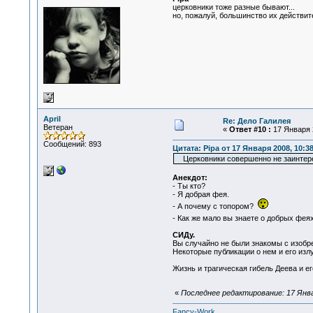
церковники тоже разные бывают...
но, пожалуй, большинство их действит
April
Re: Дело Галилея
Ветеран
«
Ответ #10 :
17 Января 2
Сообщений: 893
Цитата: Pipa от 17 Января 2008, 10:3
Церковники совершенно не заинтересо
Анекдот:
- Ты кто?
- Я добрая фея.
- А почему с топором?
- Как же мало вы знаете о добрых фея
СИДу.
Вы случайно не были знакомы с изобр
Некоторые публикации о нем и его изл
Жизнь и трагическая гибель Деева и ег
«
Последнее редактирование: 17 Январ
Fancy-Work