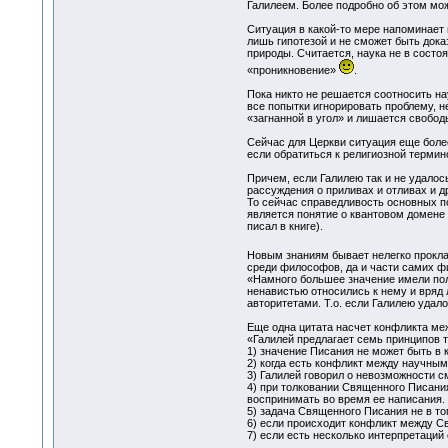
Галилеем. Более подробно об этом мож
Ситуация в какой-то мере напоминает
лишь гипотезой и не сможет быть док
природы. Считается, наука не в состо
«проникновение»
.
Пока никто не решается соотносить н
все попытки игнорировать проблему, н
«загнанной в угол» и лишается свобод
Сейчас для Церкви ситуация еще более
если обратиться к религиозной термино
Причем, если Галилею так и не удало
рассуждения о приливах и отливах и др
То сейчас справедливость основных п
является понятие о квантовом домене
писал в книге).
Новым знаниям бывает нелегко прокл
среди философов, да и части самих фи
«Намного большее значение имели пол
ненавистью относились к нему и вряд
авторитетами. Т.о. если Галилею удал
Еще одна цитата насчет конфликта м
«Галилей предлагает семь принципов 
1) значение Писания не может быть в
2) когда есть конфликт между научны
3) Галилей говорил о невозможности 
4) при толковании Священного Писания
воспринимать во время ее написания.
5) задача Священного Писания не в то
6) если происходит конфликт между С
7) если есть несколько интерпретаций