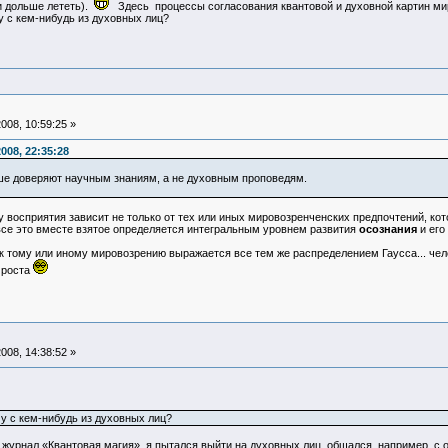
ни дольше лететь).
Здесь процессы согласования квантовой и духовной картин м
у с кем-нибудь из духовных лиц?
008, 10:59:25 »
008, 22:35:28
ше доверяют научным знаниям, а не духовным проповедям.
у восприятия зависит не только от тех или иных мировозренченских предпочтений, к
все это вместе взятое определяется интегральным уровнем развития
осознания
и его
к тому или иному мировозрению выражается все тем же распределением Гаусса... чел
 роста
008, 14:38:52 »
у с кем-нибудь из духовных лиц?
я журнал «Квантовая магия», я пытался выйти на духовных лиц, общался, например, 