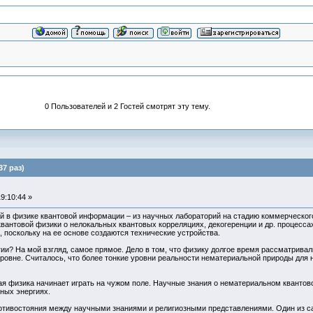
0 Пользователей и 2 Гостей смотрят эту тему.
7 раз)
9:10:44 »
й в физике квантовой информации – из научных лабораторий на стадию коммерческог
вантовой физики о нелокальных квантовых корреляциях, декогеренции и др. процесса
, поскольку на ее основе создаются технические устройства.
гии? На мой взгляд, самое прямое. Дело в том, что физику долгое время рассматрива
овне. Считалось, что более тонкие уровни реальности нематериальной природы для н
ая физика начинает играть на чужом поле. Научные знания о нематериальном кванто
ных энергиях.
отивостояния между научными знаниями и религиозными представлениями. Один из сам