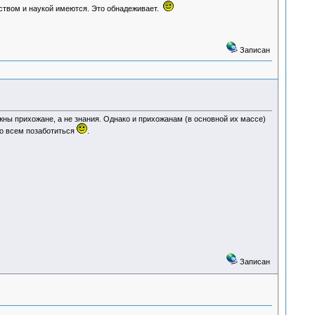
нством и наукой имеются. Это обнадеживает.
Записан
ны прихожане, а не знания. Однако и прихожанам (в основной их массе)
бо всем позаботиться
.
Записан