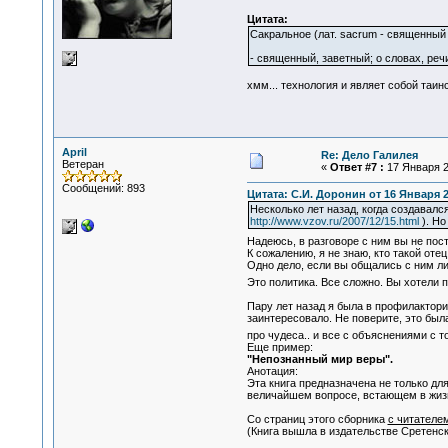
Цитата:
Сакральное (лат. sacrum - священный
- священный, заветный; о словах, ре
хмм... технология и являет собой таин
April
Re: Дело Галилея
Ветеран
«
Ответ #7 :
17 Января 2
Сообщений: 893
Цитата: С.И. Доронин от 16 Января 2
Несколько лет назад, когда создавал
http://www.vzov.ru/2007/12/15.html
). Но
Надеюсь, в разговоре с ним вы не пос
К сожалению, я не знаю, кто такой оте
Одно дело, если вы общались с ним ли
Это политика. Все сложно. Вы хотели 
Пару лет назад я была в профилактори
заинтересовало. Не поверите, это была
про чудеса.. и все с объяснениями с т
Еще пример:
"Непознанный мир веры".
Анотация:
Эта книга предназначена не только дл
величайшем вопросе, встающем в жизни
Со страниц этого сборника
с читателе
(Книга вышла в издательстве Сретенс