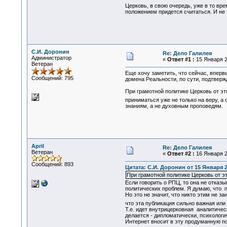
Церковь, в свою очередь, уже в то вр
положением придется считаться. И не 
С.И. Доронин
Re: Дело Галилея
Администратор
«
Ответ #1 :
15 Января 2
Ветеран
Еще хочу заметить, что сейчас, вперв
Сообщений: 795
домена Реальности, по сути, подтвер
При грамотной политике Церковь от эт
приниматься уже не только на веру, а
знаниям, а не духовным проповедям.
April
Re: Дело Галилея
Ветеран
«
Ответ #2 :
16 Января 2
Сообщений: 893
Цитата: С.И. Доронин от 15 Января 2
При грамотной политике Церковь от э
Если говорить о РПЦ, то она не отказ
политических проблем. Я думаю, что п
Но это не значит, что никто этим не 
что эта публикация сильно важная или
Т.е. идет внутрицерковная аналитичес
делается - дипломатически, психологи
Интернет вносит в эту продуманную по