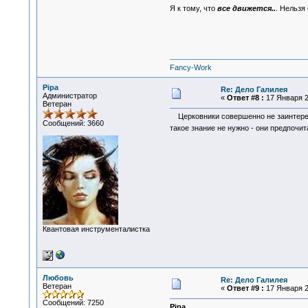
Я к тому, что
все движется..
. Нельзя
Fancy-Work
Pipa
Re: Дело Галилея
Администратор
«
Ответ #8 :
17 Января 2
Ветеран
Церковники совершенно не заинтересо
Сообщений: 3660
такое знание не нужно - они предпочи
Квантовая инструменталистка
Любовь
Re: Дело Галилея
Ветеран
«
Ответ #9 :
17 Января 2
Сообщений: 7250
Pipa