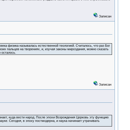
Записан
 века физика называлась естественной теологией. Считалось, что раз Бог
Своих пальцев на творениях, и, изучая законы мироздания, можно сказать
о осталось.
Записан
знает, куда вести народ. После эпохи Возрождения Церковь эту функцию
науке. Сегодня, в эпоху постмодерна, и наука начинает утрачивать