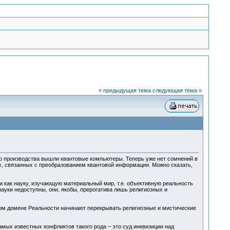
« предыдущая тема
следующая тема »
о производства вышли квантовые компьютеры. Теперь уже нет сомнений в
х, связанных с преобразованием квантовой информации. Можно сказать,
ли как науку, изучающую материальный мир, т.е. объективную реальность
ауки недоступны, они, якобы, прерогатива лишь религиозных и
вом домене Реальности начинают перекрывать религиозные и мистические
ых известных конфликтов такого рода – это суд инквизиции над