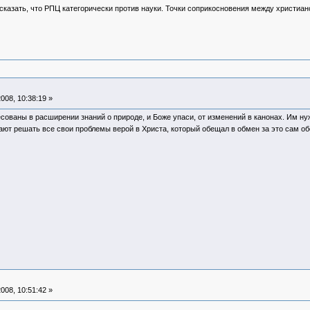
 сказать, что РПЦ категорически против науки. Точки соприкосновения между христиа
008, 10:38:19 »
ваны в расширении знаний о природе, и Боже упаси, от изменений в канонах. Им нуж
тают решать все свои проблемы верой в Христа, который обещал в обмен за это сам о
008, 10:51:42 »