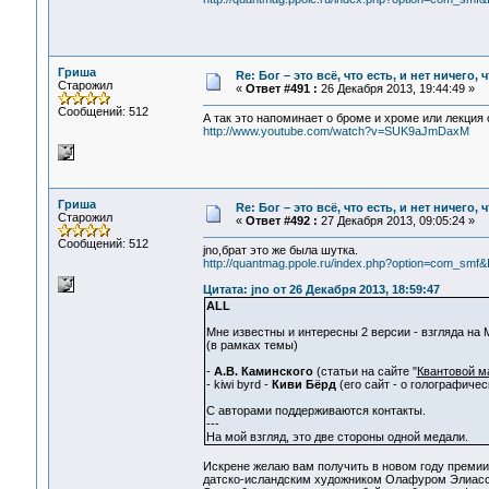
Гриша
Re: Бог – это всё, что есть, и нет ничего,
Старожил
«
Ответ #491 :
26 Декабря 2013, 19:44:49 »
Сообщений: 512
А так это напоминает о броме и хроме или лекция
http://www.youtube.com/watch?v=SUK9aJmDaxM
Гриша
Re: Бог – это всё, что есть, и нет ничего,
Старожил
«
Ответ #492 :
27 Декабря 2013, 09:05:24 »
Сообщений: 512
jno,брат это же была шутка.
http://quantmag.ppole.ru/index.php?option=com_sm
Цитата: jno от 26 Декабря 2013, 18:59:47
ALL
Мне известны и интересны 2 версии - взгляда на 
(в рамках темы)
-
А.В. Каминского
(статьи на сайте "
Квантовой м
- kiwi byrd -
Киви Бёрд
(его сайт - о голографиче
С авторами поддерживаются контакты.
---
На мой взгляд, это две стороны одной медали.
Искрене желаю вам получить в новом году премии
датско-исландским художником Олафуром Элиассон