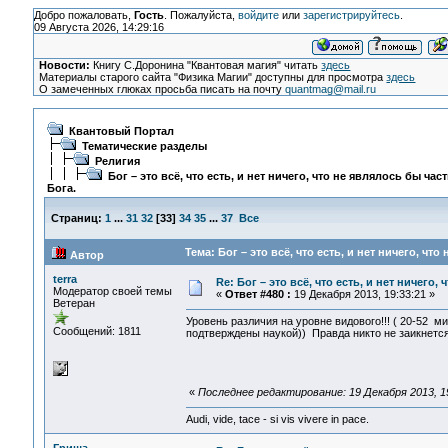
Добро пожаловать,
Гость
. Пожалуйста,
войдите
или
зарегистрируйтесь
.
09 Августа 2026, 14:29:16
Новости:
Книгу С.Доронина "Квантовая магия" читать
здесь
Материалы старого сайта "Физика Магии" доступны для просмотра
здесь
О замеченных глюках просьба писать на почту
quantmag@mail.ru
Квантовый Портал
Тематические разделы
Религия
Бог – это всё, что есть, и нет ничего, что не являлось бы час
Бога.
Страниц:
1
...
31
32
[
33
]
34
35
...
37
Все
Тема: Бог – это всё, что есть, и нет ничего, чт
Автор
terra
Re: Бог – это всё, что есть, и нет ничего,
Модератор своей темы
«
Ответ #480 :
19 Декабря 2013, 19:33:21 »
Ветеран
Уровень различия на уровне видового!!! ( 20-52 м
Сообщений: 1811
подтверждены наукой)) Правда никто не заикнется 
«
Последнее редактирование: 19 Декабря 2013, 19
Audi, vide, tace - si vis vivere in pace.