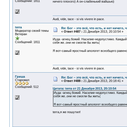
Сообщений: 1811
ничего плохого) А он-слабенький вайшью)
Audi, vide, tace - si vis vivere in pace.
terra
Re: Бог – это всё, что есть, и нет ничего,
Модератор своей темы
«
Ответ #487 :
21 Декабря 2013, 20:10:54 »
Ветеран
Иуда -агнец божий. Насилие-недопустимо. Каждый 
Сообщений: 1811
себя же..они не смогли бы жить(
Я вот-самый яростный апологет всеобщего равенс
Audi, vide, tace - si vis vivere in pace.
Гриша
Re: Бог – это всё, что есть, и нет ничего,
Старожил
«
Ответ #488 :
21 Декабря 2013, 20:18:41 »
Сообщений: 512
Цитата: terra от 21 Декабря 2013, 20:10:54
Иуда -агнец божий. Насилие-недопустимо. Каждый
себя же..они не смогли бы жить(
Я вот-самый яростный апологет всеобщего равенс
terra,я же пошутил!