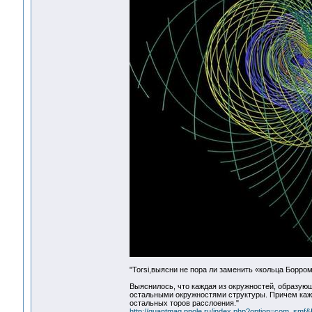
"Torsi,выясни не пора ли заменить «кольца Борром
Выяснилось, что каждая из окружностей, образующ
остальными окружностями структуры. Причем каждо
остальных торов расслоения."
http://quantmag.ppole.ru/index.php?option=com_sm