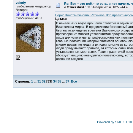
valeriy
Re: Бог – это всё, что есть, и нет ничего,
Глобальный модератор
«
Ответ #494 :
11 Января 2014, 18:55:44 »
Ветеран
Борис Константинович Ратников: Кто правит миро
Сообщений: 4167
Цитата:
В начале 90-х годов прошлого столетия в одном 
Властелина мира». В предисловии безвестный авто
был написан еще во времена Вавилонского царств
противоречит многим устоявшимся представлени
лишь для узкого круга профессиональных политик
главные положения которой являются основой люб
миром правят не люди, а их идеи, многие из кот
люди придумывают правила, от которых сами пото
установленных мертвыми. Таких правителей нево
образует мощную невидимую полевую силу, котору
сознании каждого.
Страниц:
1
...
31
32
[
33
]
34
35
...
37
Все
Powered by SMF 1.1.10