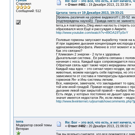
Гриша
Re: Бог – это всё, что есть, и нет ничего,
Старожил
«
Ответ #481 :
19 Декабря 2013, 21:33:38 »
Сообщений: 512
Цитата: terra от 19 Декабря 2013, 19:33:21
Уровень различия на уровне видового!!! ( 20-52 
подтверждены наукой)) Правда никто не заикнется 
terra,а я повторюсь,Oleg имел наглость стереть 
образовался мозг.Ещё и рассуждая о Амрите.
http://www.youtube.com/watch?v=89OA19TpSvY
Половые гормоны запускают выработку токов на к
И при задержке дыхания концентрация кислорода в
аденазинмонофосфата. Именно в этот момент и за
Как это связано?
Г.Климович 2 энергии - 2 пути к
Дыхательная система . Ее работа связана с полов
начиная с носа. Каждый вдох сопровождается пос
Обратная связь идет также через меридианы легки
Каждый наш вдох – это сигнал через ноздри, где 
животные, можем находить себе партнера, но это 
зависимости от состава и температуры вдыхаемог
гормонов Ян- и Инь-системы легким.
Все, наверное, замечали, что закладывает то одну
той или иной гонадой. Правая ноздря связана с пр
дыхание левой при закрытой правой – выброс Инь-
Есть люди, у которых постоянно не дышит одна но
значит имеется недостаток Ян, если левая – недо
http://www.liveinternet.ru/journalshowcomments.ph
terra
Re: Бог – это всё, что есть, и нет ничего,
Модератор своей темы
«
Ответ #482 :
20 Декабря 2013, 21:06:02 »
Ветеран
Так вы всерьез считаете, что все рождаются с ра