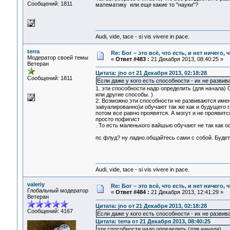
Сообщений: 1811
математику или еще какие то "науки"?
Audi, vide, tace - si vis vivere in pace.
terra
Re: Бог – это всё, что есть, и нет ничего,
Модератор своей темы
«
Ответ #483 :
21 Декабря 2013, 08:40:25 »
Ветеран
Цитата: jno от 21 Декабря 2013, 02:18:28
Сообщений: 1811
Если даже у кого есть способности - их не развив
1. эти способности надо определить (для начала) 
или другие способы. )
2. Возможно эти способности не развиваются именн
завуалированно)и обучают так же как и будущего г
потом все равно проявятся. А могут и не проявит
просто пофигист
. То есть маленького вайшью обучают не так как о
пс флуд? ну ладно.общайтесь сами с собой. Будет 
Audi, vide, tace - si vis vivere in pace.
valeriy
Re: Бог – это всё, что есть, и нет ничего,
Глобальный модератор
«
Ответ #484 :
21 Декабря 2013, 12:41:29 »
Ветеран
Цитата: jno от 21 Декабря 2013, 02:18:28
Сообщений: 4167
Если даже у кого есть способности - их не развив
Цитата: terra от 21 Декабря 2013, 08:40:25
эти способности надо определить (для начала)