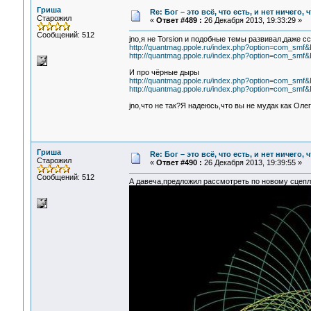
Гриша
Re: Бог – это всё, что есть, и нет ничего,
Старожил
«
Ответ #489 :
26 Декабря 2013, 19:33:29 »
Сообщений: 512
jno,я не Torsion и подобные темы развивал,даже сс
http://quantmag.ppole.ru/index.php?option=com_sm
http://quantmag.ppole.ru/index.php?option=com_sm
И про чёрные дыры
http://quantmag.ppole.ru/index.php?option=com_sm
http://quantmag.ppole.ru/index.php?option=com_sm
jno,что не так?Я надеюсь,что вы не мудак как Оле
Гриша
Re: Бог – это всё, что есть, и нет ничего,
Старожил
«
Ответ #490 :
26 Декабря 2013, 19:39:55 »
Сообщений: 512
А давеча,предложил рассмотреть по новому сцепл