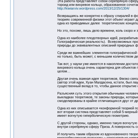
Эта работа представляет собой серебряную сфер
тороид или вихревое кольцо, образованное сочет
http://kiwiarxiv.wordpress.com/2013/12/25/1304/
Возвращаясь же конкретно к образу спиралей в фо
теориях современной физики этот объект играет да
одна из приводимых далее теоретических концепц
Но это, похоже, лишь дело времени, коль скоро и 
Одна из наиболее плодотворных идей, разрабатыв
Голографическая реальность). Всевозможных проя
природы до эквивалентных описаний природных ф
Среди же важнейших элементов голографической м
но только, быть может, с меньшим количеством де
Так вот, у науки уже имеется в накоплении доста
вихревого кольца очень характерна для объектов
целом…
Другая очень важная идея теоретиков, близко свя
(автор этой идеи, Хуан Малдасена, кстати, был л
существенный вклад в то, чтобы данное открытие 
Разъясняя суть этого открытия обычными человеч
выкладках теоретиков, те законы природы, котор
смоделированы в крайне отличающихся друг от др
Одна из них описывается «конформной теорией п
вот вторая система представляет собой 5-мерный 
имеет вогнутую гиперболическую геометрию.
С другой стороны, однако, именно такую вогнуту
внутри серебряную сферу Приза. А поверхность 
И получить таким образом из вдохновенного твор
многообещающую подсказку – относительно напр