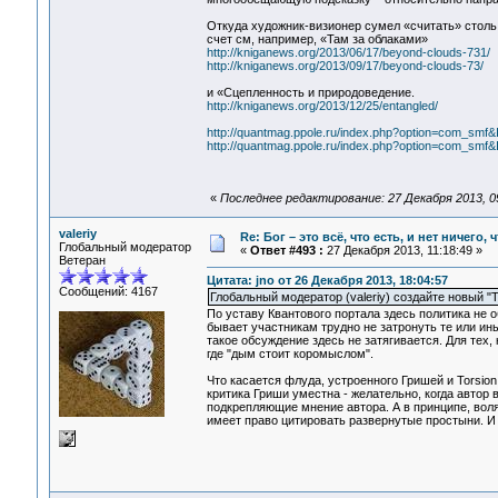
Откуда художник-визионер сумел «считать» столь б
счет см, например, «Там за облаками»
http://kniganews.org/2013/06/17/beyond-clouds-731/
http://kniganews.org/2013/09/17/beyond-clouds-73/
и «Сцепленность и природоведение.
http://kniganews.org/2013/12/25/entangled/
http://quantmag.ppole.ru/index.php?option=com_sm
http://quantmag.ppole.ru/index.php?option=com_sm
«
Последнее редактирование: 27 Декабря 2013, 0
valeriy
Re: Бог – это всё, что есть, и нет ничего,
Глобальный модератор
«
Ответ #493 :
27 Декабря 2013, 11:18:49 »
Ветеран
Цитата: jno от 26 Декабря 2013, 18:04:57
Сообщений: 4167
Глобальный модератор (valeriy) создайте новый "
По уставу Квантового портала здесь политика не о
бывает участникам трудно не затронуть те или ин
такое обсуждение здесь не затягивается. Для те
где "дым стоит коромыслом".
Что касается флуда, устроенного Гришей и Torsion
критика Гриши уместна - желательно, когда автор
подкрепляющие мнение автора. А в принципе, воля
имеет право цитировать развернутые простыни. И