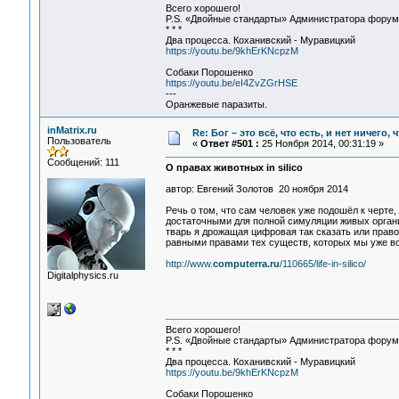
Всего хорошего!
P.S. «Двойные стандарты» Администратора форума 
* * *
Два процесса. Коханивский - Муравицкий
https://youtu.be/9khErKNcpzM
Собаки Порошенко
https://youtu.be/eI4ZvZGrHSE
---
Оранжевые паразиты.
inMatrix.ru
Re: Бог – это всё, что есть, и нет ничего,
Пользователь
«
Ответ #501 :
25 Ноября 2014, 00:31:19 »
Сообщений: 111
О правах животных in silico
автор: Евгений Золотов 20 ноября 2014
Речь о том, что сам человек уже подошёл к черте
достаточными для полной симуляции живых органи
тварь я дрожащая цифровая так сказать или право
равными правами тех существ, которых мы уже в
http://www.
computerra.ru
/110665/life-in-silico/
Digitalphysics.ru
Всего хорошего!
P.S. «Двойные стандарты» Администратора форума 
* * *
Два процесса. Коханивский - Муравицкий
https://youtu.be/9khErKNcpzM
Собаки Порошенко