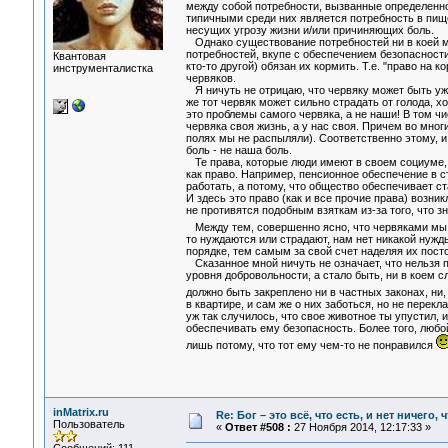
между собой потребности, вызванные определенн
типичными среди них является потребность в пище, 
несущих угрозу жизни и/или причиняющих боль.
Однако существование потребностей ни в коей ме
потребностей, вкупе с обеспечением безопасности 
Квантовая
кто-то другой) обязан их кормить. Т.е. "право н
инструменталистка
червяков.
Я ничуть не отрицаю, что червяку может быть ужас
же тот червяк может сильно страдать от голода, х
это проблемы самого червяка, а не наши! В том чис
червяка своя жизнь, а у нас своя. Причем во мно
полях мы не распыляли). Соответственно этому, и б
боль - не наша боль.
Те права, которые люди имеют в своем социуме, о
как право. Например, пенсионное обеспечение в ст
работать, а потому, что общество обеспечивает ста
И здесь это право (как и все прочие права) возник
не противятся подобным взяткам из-за того, что зн
Между тем, совершенно ясно, что червяками мы 
то нуждаются или страдают, нам нет никакой нужд
порядке, тем самым за свой счет наделяя их пос
Сказанное мной ничуть не означает, что нельзя п
уровня добровольности, а стало быть, ни в коем с
должно быть закреплено ни в частных законах, ни
в квартире, и сам же о них заботься, но не перекл
уж так случилось, что свое животное ты упустил, и
обеспечивать ему безопасность. Более того, любой
лишь потому, что тот ему чем-то не понравился
inMatrix.ru
Re: Бог – это всё, что есть, и нет ничего,
Пользователь
«
Ответ #508 :
27 Ноября 2014, 12:17:33 »