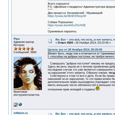
Всего хорошего!
P.S. «Двойные стандарты» Администратора форума 
* * *
Два процесса. Коханивский - Муравицкий
https://youtu.be/9khErKNcpzM
Собаки Порошенко
https://youtu.be/eI4ZvZGrHSE
---
Оранжевые паразиты.
Pipa
Re: Бог – это всё, что есть, и нет ничего,
Администратор
«
Ответ #504 :
26 Ноября 2014, 03:23:49 »
Ветеран
Цитата: jno от 26 Ноября 2014, 00:20:00
Сообщений: 3660
Может быть, люди тем и отличается от "оранжевы
- способны на добрые поступки, не требуя ничего
Совершать "добрые поступки" никому не предосуди
Здесь же речь зашла не о личном проявлении доб
последнем случае это уже является совершенно
за нарушение этого запрета. Образно говоря,
тогд
Собственно в этом-то всё и дело. Если бы права
наказаний за их нарушение, то эти права можно б
дополнительное право вынужденно порождает сопр
иметь меньшее число обязанностей и меньшее по 
отношении прав нелюдей и подавно
.
Квантовая
инструменталистка
inMatrix.ru
Re: Бог – это всё, что есть, и нет ничего,