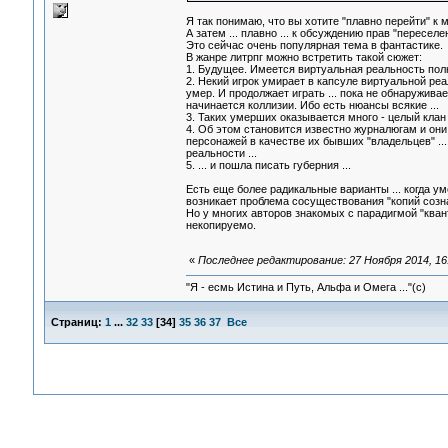
Я так понимаю, что вы хотите "плавно перейти" к
А затем ... плавно ... к обсуждению прав "пересе
Это сейчас очень популярная тема в фантастике.
В жанре литрпг можно встретить такой сюжет:
1. Будущее. Имеется виртуальная реальность полн
2. Некий игрок умирает в капсуле виртуальной реа
умер. И продолжает играть ... пока не обнаруживает
начинается коллизии. Ибо есть нюансы всякие ...
3. Таких умерших оказывается много - целый клан 
4. Об этом становится известно журналюгам и они
персонажей в качестве их бывших "владельцев" ...
реальности ...
5. ... и пошла писать губерния ...
Есть еще более радикальные варианты ... когда ум
возникает проблема сосуществования "копий сознан
Но у многих авторов знакомых с парадигмой "кван
некопируемо.
«
Последнее редактирование: 27 Ноября 2014, 16:
"Я - есмь Истина и Путь, Альфа и Омега ..."(с)
Страниц:
1
...
32
33
[
34
]
35
36
37
Все