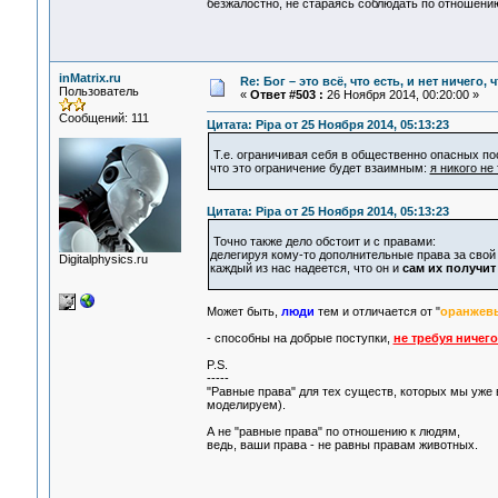
безжалостно, не стараясь соблюдать по отношени
inMatrix.ru
Re: Бог – это всё, что есть, и нет ничего,
Пользователь
«
Ответ #503 :
26 Ноября 2014, 00:20:00 »
Сообщений: 111
Цитата: Pipa от 25 Ноября 2014, 05:13:23
Т.е. ограничивая себя в общественно опасных по
что это ограничение будет взаимным:
я никого не
Цитата: Pipa от 25 Ноября 2014, 05:13:23
Точно также дело обстоит и с правами:
делегируя кому-то дополнительные права за свой
Digitalphysics.ru
каждый из нас надеется, что он и
сам их получит
Может быть,
люди
тем и отличается от "
оранжев
- способны на добрые поступки,
не требуя ничег
P.S.
-----
"Равные права" для тех существ, которых мы уже
моделируем).
А не "равные права" по отношению к людям,
ведь, ваши права - не равны правам животных.