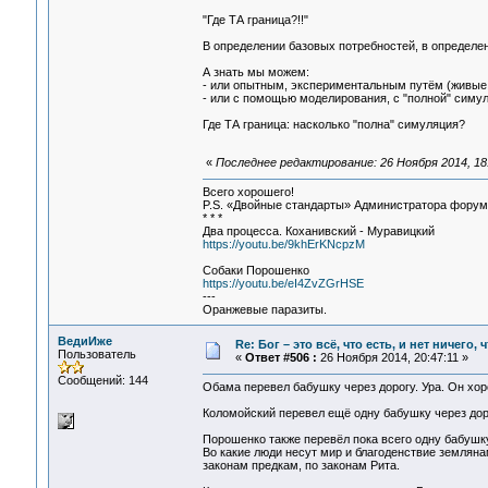
"Где ТА граница?!!"
В определении базовых потребностей, в определени
А знать мы можем:
- или опытным, экспериментальным путём (живые
- или с помощью моделирования, с "полной" симу
Где ТА граница: насколько "полна" симуляция?
«
Последнее редактирование: 26 Ноября 2014, 18:
Всего хорошего!
P.S. «Двойные стандарты» Администратора форума 
* * *
Два процесса. Коханивский - Муравицкий
https://youtu.be/9khErKNcpzM
Собаки Порошенко
https://youtu.be/eI4ZvZGrHSE
---
Оранжевые паразиты.
ВедиИже
Re: Бог – это всё, что есть, и нет ничего,
Пользователь
«
Ответ #506 :
26 Ноября 2014, 20:47:11 »
Сообщений: 144
Обама перевел бабушку через дорогу. Ура. Он хо
Коломойский перевел ещё одну бабушку через до
Порошенко также перевёл пока всего одну бабушк
Во какие люди несут мир и благоденствие земляна
законам предкам, по законам Рита.