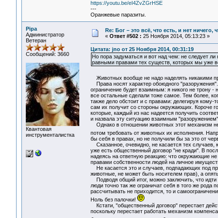
https://youtu.be/eI4ZvZGrHSE
---
Оранжевые паразиты.
Pipa
Re: Бог – это всё, что есть, и нет ничего,
Администратор
«
Ответ #502 :
25 Ноября 2014, 05:13:23 »
Ветеран
Цитата: jno от 25 Ноября 2014, 00:31:19
Сообщений: 3660
Но пора задуматься и вот над чем: не следует ли
равными правами тех существ, которых мы уже 
Животных вообще не надо наделять никакими 
Права носят характер обоюдного "разоружения". Т
ограничение будет взаимным: я никого не трону - 
все остальные сделали тоже самое. Тем более, ко
также дело обстоит и с правами: делегируя кому-т
сам их получит со стороны окружающих. Короче го
которые, каждый из нас надеется получить соотве
и назвала эту ситуацию взаимным "разоружением"
Однако в отношении животных этот механизм не 
Квантовая
потом требовать от животных их исполнения. Напр
инструменталистка
бы себя в правах, но не получили бы за это от че
Сказанное, очевидно, не касается тех случаев, ко
уже есть общественный договор "не кради". В пос
надеясь на ответную реакцию: что окружающие не 
правами собственности людей на личное имущест
Не касается это и случаев, подпадающих под прави
животные, не может быть носителем прав), а опят
Подводя общий итог, можно заключить, что идти н
люди точно так же ограничат себя в того же рода п
рассчитывать не приходится, то и самоограничени
Ноль без палочки!
Кстати, "общественный договор" перестает дейс
поскольку перестает работать механизм компенсац