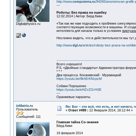
http://www.
computerra.ru
/94265/anonsirovan-grafik
---
Роботы: Без права на ошибку
12.02.2014 | Автор: Берд Киви
«Так как же нам подходить к проблеме сингулярно
Digitalphysics.ru
соответствующие возможности в машины. И созд
интеллекта для начала только в условиях
виртуал
Несложно видеть, что в действительности мы тут д
http://www.
dgl.ru
/articles/roboty-bez-prava-na-oshib
Всего хорошего!
P.S. «Двойные стандарты» Администратора форума 
* * *
Два процесса. Коханивский - Муравицкий
https://youtu.be/9khErKNcpzM
Собаки Порошенко
https://youtu.be/eI4ZvZGrHSE
---
Оранжевые паразиты.
inMatrix.ru
Re: Бог – это всё, что есть, и нет ничего,
Пользователь
«
Ответ #499 :
22 Февраля 2014, 18:12:44 »
Сообщений: 111
Главная тайна Со-знания
Бёрд Киви
19 февраля 2014