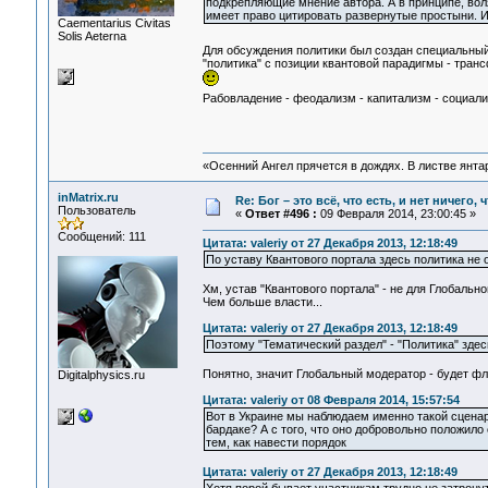
подкрепляющие мнение автора. А в принципе, воля
имеет право цитировать развернутые простыни. И
Сaementarius Civitas
Solis Aeterna
Для обсуждения политики был создан специальны
"политика" с позиции квантовой парадигмы - тра
Рабовладение - феодализм - капитализм - социал
«Осенний Ангел прячется в дождях. В листве янтарн
inMatrix.ru
Re: Бог – это всё, что есть, и нет ничего,
Пользователь
«
Ответ #496 :
09 Февраля 2014, 23:00:45 »
Сообщений: 111
Цитата: valeriy от 27 Декабря 2013, 12:18:49
По уставу Квантового портала здесь политика не 
Хм, устав "Квантового портала" - не для Глобальн
Чем больше власти...
Цитата: valeriy от 27 Декабря 2013, 12:18:49
Поэтому "Тематический раздел" - "Политика" здес
Понятно, значит Глобальный модератор - будет флу
Digitalphysics.ru
Цитата: valeriy от 08 Февраля 2014, 15:57:54
Вот в Украине мы наблюдаем именно такой сценар
бардаке? А с того, что оно добровольно положило
тем, как навести порядок
Цитата: valeriy от 27 Декабря 2013, 12:18:49