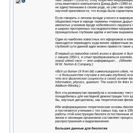
Хью Эверетт (1950-е), отец теоретико-информаци
отец квантового компьютинга Дэвид Дойч (1980-е).
не единственными в своем роде, но уже сам пере
научной креативности, что всегда были характерны
Если говорить о личном вкладе ученого в мирову
общеизвестные в народе термины «черные дыры» и
именитых учеников вроде нобелевского лауреата 
и широко проторенных последователями направлени
проницательно глубоким идеям и метким выражен
Один из наиболее известных его афоризмов в компак
приходится переводить куда менее эффектным вы
глубокой сути данной идеи можно привести такие ц
В первый из периодов своей жизни в физике я бы
с начала 1950-х, я стал придерживаться взгляда н
новой идеей «все — это информация»… (Wheeler J.A
W.W. Norton & Company.)
«Всё из бита» (It from bit) символизирует идею,
— в большинстве случаев в весьма глубокой осн
что все физические сущности в своей основе явл
Information, physics, quantum: The search for links in
Addison-Wesley.)
Вся эта развернутая преамбула к основному текс
понадобилась для наглядной демонстрации того ед
бы, научные дисциплины, как теоретическая физик
Ибо информационно-теоретические основы биологи
и постигаются учеными с тех самых пор, как в 19
работы этой конструкции биологи естественным 
жизни и эволюции организмов составляют процесс
распространения и видоизменения.
Большие данные для биологии