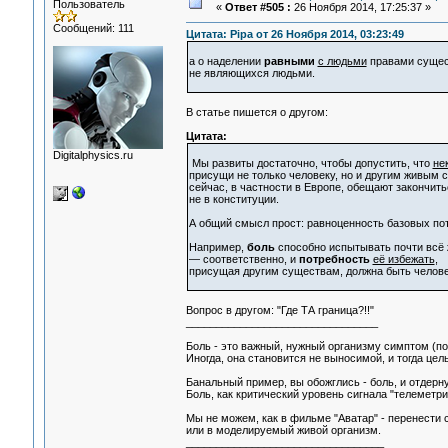
Пользователь
«
Ответ #505 :
26 Ноября 2014, 17:25:37 »
Сообщений: 111
Цитата: Pipa от 26 Ноября 2014, 03:23:49
а о наделении
равными
с людьми
правами сущес
не являющихся людьми.
В статье пишется о другом:
Цитата:
Digitalphysics.ru
Мы развиты достаточно, чтобы допустить, что
не
присущи не только человеку, но и другим живым
сейчас, в частности в Европе, обещают закончит
не в конституции.
А общий смысл прост: равноценность базовых по
Например,
боль
способно испытывать почти всё
— соответственно, и
потребность
её избежать
,
присущая другим существам, должна быть челов
Вопрос в другом: "Где ТА граница?!!"
________________________________
Боль - это важный, нужный организму симптом (п
Иногда, она становится не выносимой, и тогда цел
Банальный пример, вы обожглись - боль, и отдерну
Боль, как критический уровень сигнала "телеметр
Мы не можем, как в фильме "Аватар" - перенести 
или в моделируемый живой организм.
_________________________________