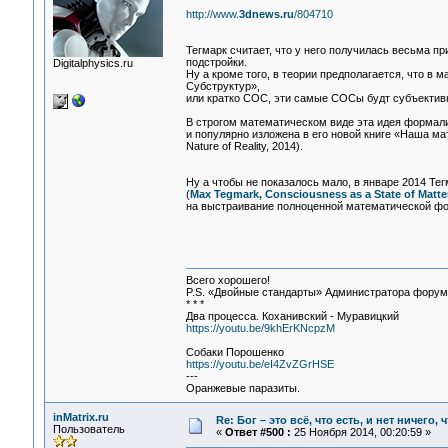
http://www.
3dnews.ru
/804710
Тегмарк считает, что у него получилась весьма п
подстройки.
Digitalphysics.ru
Ну а кроме того, в теории предполагается, что 
Субструктур»,
или кратко СОС, эти самые СОСы будт субъективн
В строгом математическом виде эта идея формал
и популярно изложена в его новой книге «Наша мат
Nature of Reality, 2014).
Ну а чтобы не показалось мало, в январе 2014 Тег
(
Max Tegmark, Consciousness as a State of Matter
на выстраивание полноценной математической фо
Всего хорошего!
P.S. «Двойные стандарты» Администратора форума 
* * *
Два процесса. Коханивский - Муравицкий
https://youtu.be/9khErKNcpzM
Собаки Порошенко
https://youtu.be/eI4ZvZGrHSE
---
Оранжевые паразиты.
inMatrix.ru
Re: Бог – это всё, что есть, и нет ничего,
Пользователь
«
Ответ #500 :
25 Ноября 2014, 00:20:59 »