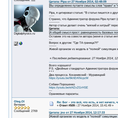
Сообщений: 111
Цитата: Pipa от 27 Ноября 2014, 02:48:09
Вы определенно путаете смыслы слов "право" и "
Pipa, я цитировал статью: "В статье пишется о дру
-----
Странно, что Администратор форума Pipa путает (
----------
Автор статьи делает очень "мягкий и хитрый" перех
Цитата:
А общий смысл прост: равноценность базовых по
Digitalphysics.ru
Оставим это на совести автора (меня в статье инт
---
Вопрос в другом: "Где ТА граница?!!"
-------
Живой организм vs модель в "полной" симуляции 
«
Последнее редактирование: 27 Ноября 2014, 12:
Всего хорошего!
P.S. «Двойные стандарты» Администратора форума 
* * *
Два процесса. Коханивский - Муравицкий
https://youtu.be/9khErKNcpzM
Собаки Порошенко
https://youtu.be/eI4ZvZGrHSE
---
Оранжевые паразиты.
Oleg.Ol
Re: Бог – это всё, что есть, и нет ничего,
Ветеран
«
Ответ #509 :
27 Ноября 2014, 15:41:49 »
Сообщений: 2769
Цитата: jno от 27 Ноября 2014, 12:17:33
Живой организм vs модель в "полной" симуляции 