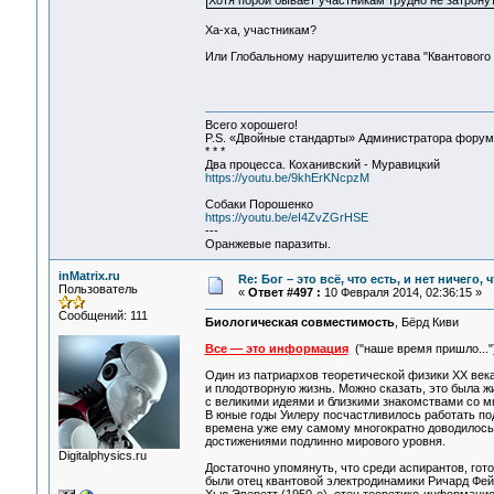
Хотя порой бывает участникам трудно не затронут
Ха-ха, участникам?
Или Глобальному нарушителю устава "Квантового 
Всего хорошего!
P.S. «Двойные стандарты» Администратора форума 
* * *
Два процесса. Коханивский - Муравицкий
https://youtu.be/9khErKNcpzM
Собаки Порошенко
https://youtu.be/eI4ZvZGrHSE
---
Оранжевые паразиты.
inMatrix.ru
Re: Бог – это всё, что есть, и нет ничего,
Пользователь
«
Ответ #497 :
10 Февраля 2014, 02:36:15 »
Сообщений: 111
Биологическая совместимость
, Бёрд Киви
Все — это информация
("наше время пришло..."
Один из патриархов теоретической физики XX века
и плодотворную жизнь. Можно сказать, это была 
с великими идеями и близкими знакомствами со 
В юные годы Уилеру посчастливилось работать по
времена уже ему самому многократно доводилось
достижениями подлинно мирового уровня.
Digitalphysics.ru
Достаточно упомянуть, что среди аспирантов, гот
были отец квантовой электродинамики Ричард Фей