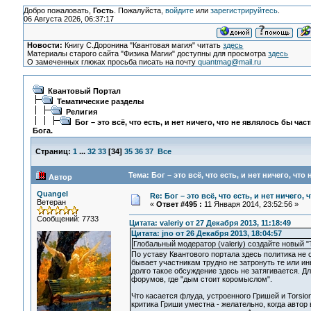
Добро пожаловать,
Гость
. Пожалуйста,
войдите
или
зарегистрируйтесь
.
06 Августа 2026, 06:37:17
Новости:
Книгу С.Доронина "Квантовая магия" читать
здесь
Материалы старого сайта "Физика Магии" доступны для просмотра
здесь
О замеченных глюках просьба писать на почту
quantmag@mail.ru
Квантовый Портал
Тематические разделы
Религия
Бог – это всё, что есть, и нет ничего, что не являлось бы час
Бога.
Страниц:
1
...
32
33
[
34
]
35
36
37
Все
Тема: Бог – это всё, что есть, и нет ничего, чт
Автор
Quangel
Re: Бог – это всё, что есть, и нет ничего,
Ветеран
«
Ответ #495 :
11 Января 2014, 23:52:56 »
Сообщений: 7733
Цитата: valeriy от 27 Декабря 2013, 11:18:49
Цитата: jno от 26 Декабря 2013, 18:04:57
Глобальный модератор (valeriy) создайте новый "
По уставу Квантового портала здесь политика не 
бывает участникам трудно не затронуть те или и
долго такое обсуждение здесь не затягивается. 
форумов, где "дым стоит коромыслом".
Что касается флуда, устроенного Гришей и Torsion
критика Гриши уместна - желательно, когда автор