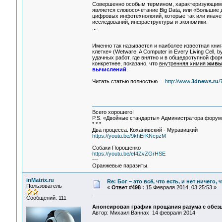
Совершенно особым термином, характеризующим с
является словосочетание Big Data, или «Большие
цифровых инфотехнологий, которые так или инач
исследований, инфраструктуры и экономики.
...
Именно так называется и наиболее известная кни
клетке» (Wetware: A Computer in Every Living Cell,
удачных работ, где внятно и в общедоступной фор
конкретнее, показано, что
внутренняя химия
живы
вычислений
.
Читать статью полностью ...
http://www.
3dnews.ru
/
Всего хорошего!
P.S. «Двойные стандарты» Администратора форума 
* * *
Два процесса. Коханивский - Муравицкий
https://youtu.be/9khErKNcpzM
Собаки Порошенко
https://youtu.be/eI4ZvZGrHSE
---
Оранжевые паразиты.
inMatrix.ru
Re: Бог – это всё, что есть, и нет ничего,
Пользователь
«
Ответ #498 :
15 Февраля 2014, 03:25:53 »
Сообщений: 111
Анонсирован график прощания разума с обез
Автор: Михаил Ваннах 14 февраля 2014