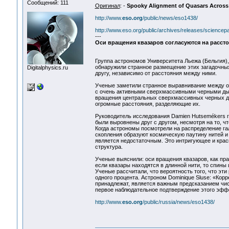
Сообщений: 111
Оригинал
: -
Spooky Alignment of Quasars Across B
http://www.
eso.org
/public/news/eso1438/
http://www.eso.org/public/archives/releases/science
---
Оси вращения квазаров согласуются на расст
Группа астрономов Университета Льежа (Бельгия), 
обнаружили странное размещение этих загадочных
Digitalphysics.ru
другу, независимо от расстояния между ними.
Ученые заметили странное выравнивание между о
с очень активными сверхмассивными черными дыр
вращения центральных сверхмассивных черных дыр
огромные расстояния, разделяющие их.
Руководитель исследования Damien Hutsemékers г
были выровнены друг с другом, несмотря на то, ч
Когда астрономы посмотрели на распределение га
скопления образуют космическую паутину нитей и с
является недостаточным. Это интригующее и кра
структура.
Ученые выяснили: оси вращения квазаров, как пр
если квазары находятся в длинной нити, то спины
Ученые рассчитали, что вероятность того, что эт
одного процента. Астроном Dominique Sluse: «Корр
принадлежат, является важным предсказанием чи
первое наблюдательное подтверждение этого эфф
http://www.
eso.org
/public/russia/news/eso1438/