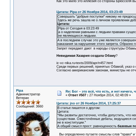
Как это мило это иллюзия со стороны Брюсселя вы
Цитата: Pipa от 26 Ноября 2014, 03:23:49
Совершать "добрые поступки" никому не предосуди
Здесь же речь зашла не о личном проявлении до
Цитата:
Pipa от Сегодня в 03:23:49
а о наделении равными с людьми правами сущес
не являющихся людьми.
А в последнем случае это уже является совер
наказания за нарушение этого запрета. Образно го
Запрет передают дают в народы структуры Обамы
Невидимая Хазария создала Обаму
?
ic-xc-nika.ru›texts/2009/apr/n457.html
Среди первых решений, принятых Обамой, указ о 
Согласно американским законам, министры не от
Pipa
Re: Бог – это всё, что есть, и нет ничего,
Администратор
«
Ответ #507 :
27 Ноября 2014, 02:48:09 »
Ветеран
Цитата: jno от 26 Ноября 2014, 17:25:37
Сообщений: 3660
В статье пишется о другом:
Цитата:
"Мы развиты достаточно, чтобы допустить, что н
существам. Ожесточённые дебаты, ведущиеся сей
не в конституции."
А общий смысл прост: равноценность
базовых п
Вы определенно путаете смыслы слов "право" и "