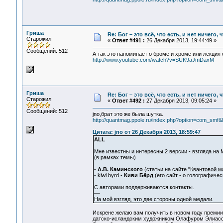
Гриша
Re: Бог – это всё, что есть, и нет ничего,
Старожил
«
Ответ #491 :
26 Декабря 2013, 19:44:49 »
Сообщений: 512
А так это напоминает о броме и хроме или лекция
http://www.youtube.com/watch?v=SUK9aJmDaxM
Гриша
Re: Бог – это всё, что есть, и нет ничего,
Старожил
«
Ответ #492 :
27 Декабря 2013, 09:05:24 »
Сообщений: 512
jno,брат это же была шутка.
http://quantmag.ppole.ru/index.php?option=com_sm
Цитата: jno от 26 Декабря 2013, 18:59:47
ALL
Мне известны и интересны 2 версии - взгляда на 
(в рамках темы)
-
А.В. Каминского
(статьи на сайте "
Квантовой м
- kiwi byrd -
Киви Бёрд
(его сайт - о голографиче
С авторами поддерживаются контакты.
---
На мой взгляд, это две стороны одной медали.
Искрене желаю вам получить в новом году премии
датско-исландским художником Олафуром Элиассон