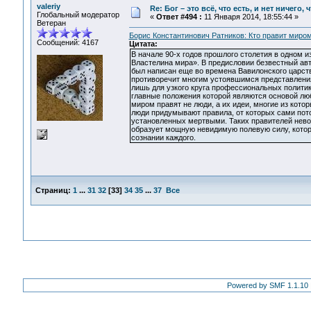
valeriy
Re: Бог – это всё, что есть, и нет ничего,
Глобальный модератор
«
Ответ #494 :
11 Января 2014, 18:55:44 »
Ветеран
Борис Константинович Ратников: Кто правит миро
Сообщений: 4167
Цитата:
В начале 90-х годов прошлого столетия в одном 
Властелина мира». В предисловии безвестный авто
был написан еще во времена Вавилонского царств
противоречит многим устоявшимся представлени
лишь для узкого круга профессиональных политик
главные положения которой являются основой люб
миром правят не люди, а их идеи, многие из кот
люди придумывают правила, от которых сами пото
установленных мертвыми. Таких правителей нево
образует мощную невидимую полевую силу, котору
сознании каждого.
Страниц:
1
...
31
32
[
33
]
34
35
...
37
Все
Powered by SMF 1.1.10