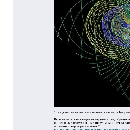
"Torsi,выясни не пора ли заменить «кольца Борром
Выяснилось, что каждая из окружностей, образующ
остальными окружностями структуры. Причем каждо
остальных торов расслоения."
http://quantmag.ppole.ru/index.php?option=com_sm