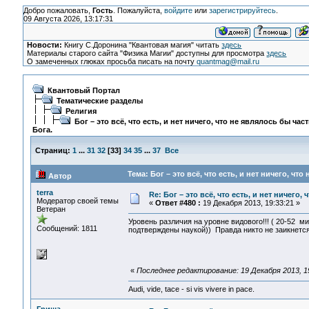
Добро пожаловать,
Гость
. Пожалуйста,
войдите
или
зарегистрируйтесь
.
09 Августа 2026, 13:17:31
Новости:
Книгу С.Доронина "Квантовая магия" читать
здесь
Материалы старого сайта "Физика Магии" доступны для просмотра
здесь
О замеченных глюках просьба писать на почту
quantmag@mail.ru
Квантовый Портал
Тематические разделы
Религия
Бог – это всё, что есть, и нет ничего, что не являлось бы час
Бога.
Страниц:
1
...
31
32
[
33
]
34
35
...
37
Все
Тема: Бог – это всё, что есть, и нет ничего, чт
Автор
terra
Re: Бог – это всё, что есть, и нет ничего,
Модератор своей темы
«
Ответ #480 :
19 Декабря 2013, 19:33:21 »
Ветеран
Уровень различия на уровне видового!!! ( 20-52 м
Сообщений: 1811
подтверждены наукой)) Правда никто не заикнется 
«
Последнее редактирование: 19 Декабря 2013, 19
Audi, vide, tace - si vis vivere in pace.