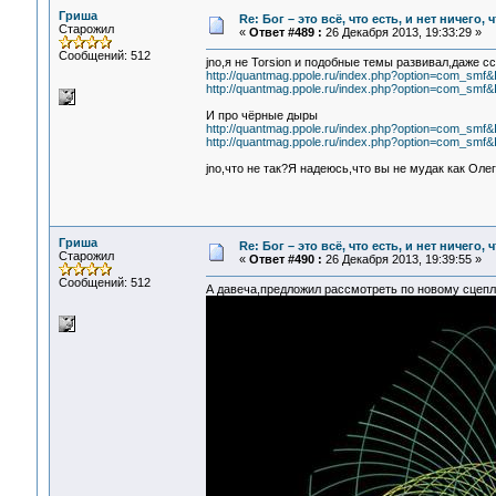
Гриша
Re: Бог – это всё, что есть, и нет ничего,
Старожил
«
Ответ #489 :
26 Декабря 2013, 19:33:29 »
Сообщений: 512
jno,я не Torsion и подобные темы развивал,даже сс
http://quantmag.ppole.ru/index.php?option=com_sm
http://quantmag.ppole.ru/index.php?option=com_sm
И про чёрные дыры
http://quantmag.ppole.ru/index.php?option=com_sm
http://quantmag.ppole.ru/index.php?option=com_sm
jno,что не так?Я надеюсь,что вы не мудак как Оле
Гриша
Re: Бог – это всё, что есть, и нет ничего,
Старожил
«
Ответ #490 :
26 Декабря 2013, 19:39:55 »
Сообщений: 512
А давеча,предложил рассмотреть по новому сцепл