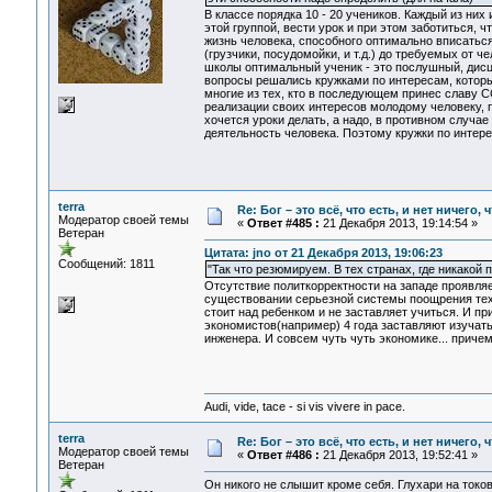
В классе порядка 10 - 20 учеников. Каждый из ни
этой группой, вести урок и при этом заботиться, 
жизнь человека, способного оптимально вписатьс
(грузчики, посудомойки, и т.д.) до требуемых от ч
школы оптимальный ученик - это послушный, дисц
вопросы решались кружками по интересам, которы
многие из тех, кто в последующем принес славу С
реализации своих интересов молодому человеку, п
хочется уроки делать, а надо, в противном случае
деятельность человека. Поэтому кружки по интер
terra
Re: Бог – это всё, что есть, и нет ничего,
Модератор своей темы
«
Ответ #485 :
21 Декабря 2013, 19:14:54 »
Ветеран
Цитата: jno от 21 Декабря 2013, 19:06:23
Сообщений: 1811
"Так что резюмируем. В тех странах, где никакой 
Отсутствие политкорректности на западе проявл
существовании серьезной системы поощрения те
стоит над ребенком и не заставляет учиться. И п
экономистов(например) 4 года заставляют изучать
инженера. И совсем чуть чуть экономике... приче
Audi, vide, tace - si vis vivere in pace.
terra
Re: Бог – это всё, что есть, и нет ничего,
Модератор своей темы
«
Ответ #486 :
21 Декабря 2013, 19:52:41 »
Ветеран
Он никого не слышит кроме себя. Глухари на токов