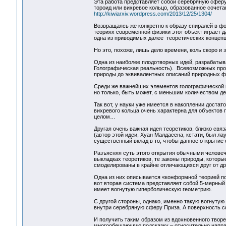
Эта работа представляет собой серебряную сфер
тороид или вихревое кольцо, образованное сочет
http://kiwiarxiv.wordpress.com/2013/12/25/1304/
Возвращаясь же конкретно к образу спиралей в фо
теориях современной физики этот объект играет да
одна из приводимых далее теоретических концепц
Но это, похоже, лишь дело времени, коль скоро и 
Одна из наиболее плодотворных идей, разрабатыв
Голографическая реальность). Всевозможных проя
природы до эквивалентных описаний природных ф
Среди же важнейших элементов голографической м
но только, быть может, с меньшим количеством де
Так вот, у науки уже имеется в накоплении доста
вихревого кольца очень характерна для объектов
целом…
Другая очень важная идея теоретиков, близко свя
(автор этой идеи, Хуан Малдасена, кстати, был л
существенный вклад в то, чтобы данное открытие 
Разъясняя суть этого открытия обычными человеч
выкладках теоретиков, те законы природы, котор
смоделированы в крайне отличающихся друг от др
Одна из них описывается «конформной теорией п
вот вторая система представляет собой 5-мерный 
имеет вогнутую гиперболическую геометрию.
С другой стороны, однако, именно такую вогнуту
внутри серебряную сферу Приза. А поверхность 
И получить таким образом из вдохновенного твор
многообещающую подсказку – относительно напр