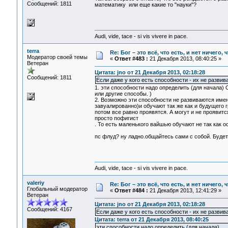
Сообщений: 1811
математику или еще какие то "науки"?
Audi, vide, tace - si vis vivere in pace.
terra
Re: Бог – это всё, что есть, и нет ничего,
Модератор своей темы
«
Ответ #483 :
21 Декабря 2013, 08:40:25 »
Ветеран
Цитата: jno от 21 Декабря 2013, 02:18:28
Сообщений: 1811
Если даже у кого есть способности - их не развив
1. эти способности надо определить (для начала) 
или другие способы. )
2. Возможно эти способности не развиваются именн
завуалированно)и обучают так же как и будущего г
потом все равно проявятся. А могут и не проявит
просто пофигист
. То есть маленького вайшью обучают не так как о
пс флуд? ну ладно.общайтесь сами с собой. Будет 
Audi, vide, tace - si vis vivere in pace.
valeriy
Re: Бог – это всё, что есть, и нет ничего,
Глобальный модератор
«
Ответ #484 :
21 Декабря 2013, 12:41:29 »
Ветеран
Цитата: jno от 21 Декабря 2013, 02:18:28
Сообщений: 4167
Если даже у кого есть способности - их не развив
Цитата: terra от 21 Декабря 2013, 08:40:25
эти способности надо определить (для начала)