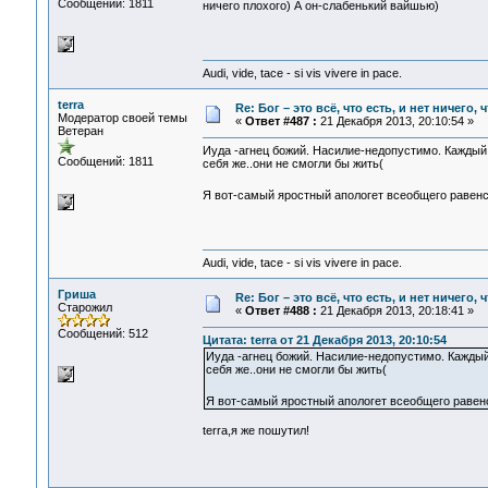
Сообщений: 1811
ничего плохого) А он-слабенький вайшью)
Audi, vide, tace - si vis vivere in pace.
terra
Re: Бог – это всё, что есть, и нет ничего,
Модератор своей темы
«
Ответ #487 :
21 Декабря 2013, 20:10:54 »
Ветеран
Иуда -агнец божий. Насилие-недопустимо. Каждый 
Сообщений: 1811
себя же..они не смогли бы жить(
Я вот-самый яростный апологет всеобщего равенс
Audi, vide, tace - si vis vivere in pace.
Гриша
Re: Бог – это всё, что есть, и нет ничего,
Старожил
«
Ответ #488 :
21 Декабря 2013, 20:18:41 »
Сообщений: 512
Цитата: terra от 21 Декабря 2013, 20:10:54
Иуда -агнец божий. Насилие-недопустимо. Каждый
себя же..они не смогли бы жить(
Я вот-самый яростный апологет всеобщего равенс
terra,я же пошутил!