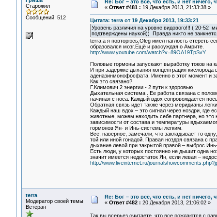
Гриша
Re: Бог – это всё, что есть, и нет ничего,
Старожил
«
Ответ #481 :
19 Декабря 2013, 21:33:38 »
Сообщений: 512
Цитата: terra от 19 Декабря 2013, 19:33:21
Уровень различия на уровне видового!!! ( 20-52 
подтверждены наукой)) Правда никто не заикнется 
terra,а я повторюсь,Oleg имел наглость стереть 
образовался мозг.Ещё и рассуждая о Амрите.
http://www.youtube.com/watch?v=89OA19TpSvY
Половые гормоны запускают выработку токов на к
И при задержке дыхания концентрация кислорода в
аденазинмонофосфата. Именно в этот момент и за
Как это связано?
Г.Климович 2 энергии - 2 пути к
Дыхательная система . Ее работа связана с полов
начиная с носа. Каждый вдох сопровождается пос
Обратная связь идет также через меридианы легки
Каждый наш вдох – это сигнал через ноздри, где 
животные, можем находить себе партнера, но это 
зависимости от состава и температуры вдыхаемог
гормонов Ян- и Инь-системы легким.
Все, наверное, замечали, что закладывает то одну
той или иной гонадой. Правая ноздря связана с пр
дыхание левой при закрытой правой – выброс Инь-
Есть люди, у которых постоянно не дышит одна но
значит имеется недостаток Ян, если левая – недо
http://www.liveinternet.ru/journalshowcomments.ph
terra
Re: Бог – это всё, что есть, и нет ничего,
Модератор своей темы
«
Ответ #482 :
20 Декабря 2013, 21:06:02 »
Ветеран
Так вы всерьез считаете, что все рождаются с ра