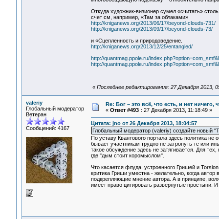
Откуда художник-визионер сумел «считать» столь б
счет см, например, «Там за облаками»
http://kniganews.org/2013/06/17/beyond-clouds-731/
http://kniganews.org/2013/09/17/beyond-clouds-73/
и «Сцепленность и природоведение.
http://kniganews.org/2013/12/25/entangled/
http://quantmag.ppole.ru/index.php?option=com_sm
http://quantmag.ppole.ru/index.php?option=com_sm
«
Последнее редактирование: 27 Декабря 2013, 0
valeriy
Re: Бог – это всё, что есть, и нет ничего,
Глобальный модератор
«
Ответ #493 :
27 Декабря 2013, 11:18:49 »
Ветеран
Цитата: jno от 26 Декабря 2013, 18:04:57
Сообщений: 4167
Глобальный модератор (valeriy) создайте новый "
По уставу Квантового портала здесь политика не о
бывает участникам трудно не затронуть те или ин
такое обсуждение здесь не затягивается. Для те
где "дым стоит коромыслом".
Что касается флуда, устроенного Гришей и Torsion
критика Гриши уместна - желательно, когда автор
подкрепляющие мнение автора. А в принципе, воля
имеет право цитировать развернутые простыни. И