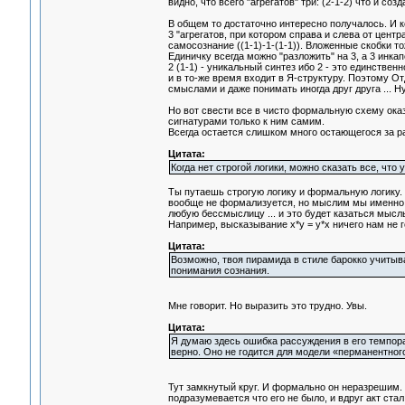
видно, что всего "агрегатов" три: (2-1-2) что и со
В общем то достаточно интересно получалось. И к
3 "агрегатов, при котором справа и слева от центр
самосознание ((1-1)-1-(1-1)). Вложенные скобки т
Единичку всегда можно "разложить" на 3, а 3 инкап
2 (1-1) - уникальный синтез ибо 2 - это единстве
и в то-же время входит в Я-структуру. Поэтому 
смыслами и даже понимать иногда друг друга ... Ну 
Но вот свести все в чисто формальную схему ока
сигнатурами только к ним самим.
Всегда остается слишком много остающегося за р
Цитата:
Когда нет строгой логики, можно сказать все, что у
Ты путаешь строгую логику и формальную логику. 
вообще не формализуется, но мыслим мы именно ди
любую бессмыслицу ... и это будет казаться мысл
Например, высказывание x*y = y*x ничего нам не г
Цитата:
Возможно, твоя пирамида в стиле барокко учитыв
понимания сознания.
Мне говорит. Но выразить это трудно. Увы.
Цитата:
Я думаю здесь ошибка рассуждения в его темпора
верно. Оно не годится для модели «перманентного
Тут замкнутый круг. И формально он неразрешим. 
подразумевается что его не было, и вдруг акт ст