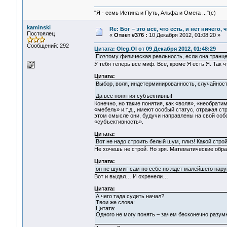
"Я - есмь Истина и Путь, Альфа и Омега ..."(с)
kaminski
Re: Бог – это всё, что есть, и нет ничего,
Постоялец
«
Ответ #376 :
10 Декабря 2012, 01:08:20 »
Сообщений: 292
Цитата: Oleg.Ol от 09 Декабря 2012, 01:48:29
Поэтому физическая реальность, если она транце
У тебя теперь все миф. Все, кроме Я есть Я. Так ч
Цитата:
Выбор, воля, индетерминированность, случайност
Да все понятия субъективны!
Конечно, но такие понятия, как «воля», «необрати
«мебель» и.т.д., имеют особый статус, отражая ст
этом смысле они, будучи направлены на свой собс
«субъективность».
Цитата:
Вот не надо строить белый шум, плиз! Какой строй,
Не хочешь не строй. Но зря. Математические обр
Цитата:
он не шумит сам по себе но ждет малейшего наруш
Вот и выдал… И охренели…
Цитата:
А чего тада судить начал?
Твои же слова:
Цитата:
Одного не могу понять – зачем бесконечно разум