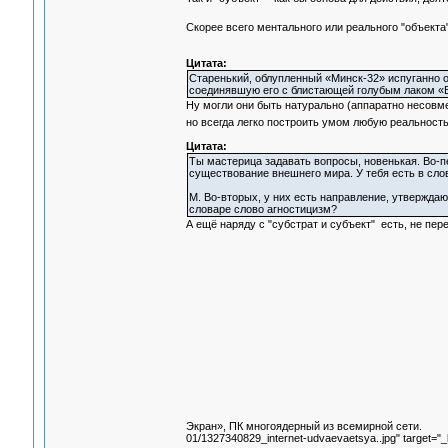
Скорее всего ментального или реального "объекта",
Цитата:
Старенький, облупленный «Минск-32» испуганно о
соединявшую его с блистающей голубым лаком «ЕС
Ну могли они быть натурально (аппаратно несовме
но всегда легко построить умом любую реальност
Цитата:
Ты мастерица задавать вопросы, новенькая. Во-п
существование внешнего мира. У тебя есть в сло
М. Во-вторых, у них есть направление, утвержда
словаре слово агностицизм?
А ещё наряду с "субстрат и субъект" есть, не пер
Экран», ПК многоядерный из всемирной сети.
01/1327340829_internet-udvaevaetsya..jpg" target="_