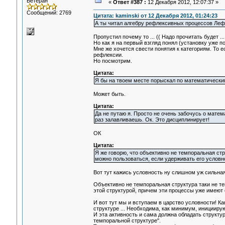
Ветеран
«
Ответ #387 :
12 Декабря 2012, 12:07:37 »
Сообщений: 2769
Цитата: kaminski от 12 Декабря 2012, 01:24:23
А ты читал алгебру рефлексивных процессов Ле
Пропустил почему то ... (( Надо прочитать будет ...
Но как я на первый взгляд понял (установку уже 
Мне же хочется свести понятия к категориям. То
рефлексии.
Но посмотрим.
Цитата:
Я бы на твоем месте порыскал по математическим
Может быть.
Цитата:
Да не путаю я. Просто не очень забочусь о мате
раз залавливаешь. Ок. Это дисциплинирует!
ОК
Цитата:
Я же говорю, что объективно не темпоральная стр
можно пользоваться, если удерживать его условн
Вот тут кажись условность ну слишном уж сильная
Объективно не темпоральная структура таки не т
этой структурой, причем эти процессы уже имеют
И вот тут мы и вступаем в царство условности! К
структуре ... Необходима, как минимум, инициир
И эта активность и сама должна обладать структур
темпоральной структуре".