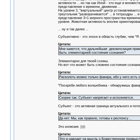
активности ... но так как Иной - это еще и множест
представление о времени, движении ...
Нв уровне 3, "виртуальный" центр устанавливается
треугольник "разворачивается" ... в тетраэдры ..
представление 3+1 мерного пространства-времени
уровне. Животная активность вполне ориентирован
... ну и так далее ...
Субъективно - это эпохе в область глубже, чем "Я 
Цитата:
Мне кажется, что дальнейшая декомпозиция прими
быть элементарней состояния сознания?
Элементарно для твоей схемы.
Но вот что может быть сложнее состояния сознан
Цитата:
Расколоть можно только факира, ибо у него есть с
"Поскреби любого волшебника - обнаружишь факир
Цитата:
Скорее так: Субъект напрягает и исполняется.
Субъект - это активная граница актуального и пот
Цитата:
Да нет. Мы, как правило, готовы к респонсу…
Это иллюзия. ))))
Цитата:
Это и наводит на мысль о Божественном промысл