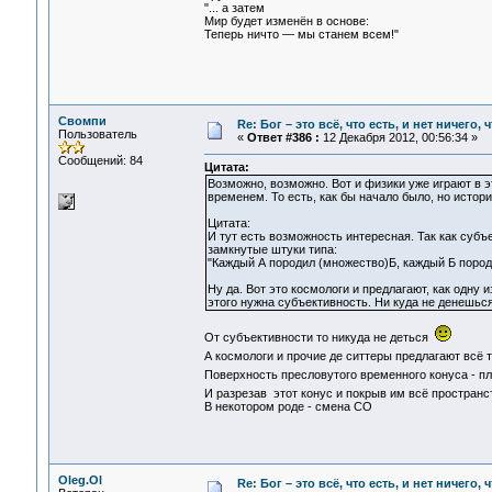
"... а затем
Мир будет изменён в основе:
Теперь ничто — мы станем всем!"
Свомпи
Re: Бог – это всё, что есть, и нет ничего,
Пользователь
«
Ответ #386 :
12 Декабря 2012, 00:56:34 »
Сообщений: 84
Цитата:
Возможно, возможно. Вот и физики уже играют в 
временем. То есть, как бы начало было, но истор
Цитата:
И тут есть возможность интересная. Так как субъ
замкнутые штуки типа:
"Каждый А породил (множество)Б, каждый Б пород
Ну да. Вот это космологи и предлагают, как одну 
этого нужна субъективность. Ни куда не денешься
От субъективности то никуда не деться
А космологи и прочие де ситтеры предлагают всё 
Поверхность пресловутого временного конуса - п
И разрезав этот конус и покрыв им всё пространст
В некотором роде - смена СО
Oleg.Ol
Re: Бог – это всё, что есть, и нет ничего,