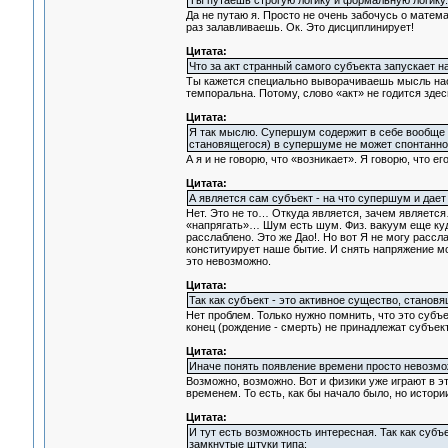
Ты путаешь строгую логику и формальную логику.
Да не путаю я. Просто не очень забочусь о матем
раз залавливаешь. Ок. Это дисциплинирует!
Цитата:
Что за акт странный самого субъекта запускает н
Ты кажется специально выворачиваешь мысль наоб
темпоральна. Потому, слово «акт» не годится зде
Цитата:
Я так мыслю. Супершум содержит в себе вообще вс
становящегося) в супершуме не может спонтанно
А я и не говорю, что «возникает». Я говорю, что ег
Цитата:
А является сам субъект - на что супершум и дает
Нет. Это не то… Откуда является, зачем является
«напрягать»… Шум есть шум. Физ. вакуум еще куд
расслаблено. Это же Дао!. Но вот Я не могу рассла
конституирует наше бытие. И снять напряжение мо
это невозможно.
Цитата:
Так как субъект - это активное существо, станов
Нет проблем. Только нужно помнить, что это субъ
конец (рождение - смерть) не принадлежат субъект
Цитата:
Иначе понять появление времени просто невозмо
Возможно, возможно. Вот и физики уже играют в э
временем. То есть, как бы начало было, но истор
Цитата:
И тут есть возможность интересная. Так как субъ
замкнутые штуки типа: