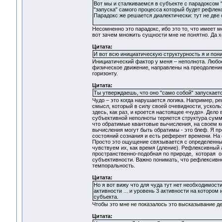
Вот мы и сталкиваемся в субъекте с парадоксом 
"запуска" самого процесса который будет рефлек
Парадокс же решается диалектически: тут не две
Несомненно это парадокс, ибо это то, что имеет 
вот зачем множить сущности мне не понятно. Да х
Цитата:
И вот всю инициатическую структурность я и пони
Инициатический фактор у меня – неполнота. Любое
физическое движение, направлены на преодоление
горизонту.
Цитата:
Ты утверждаешь, что оно "само собой" запускаетс
Чудо – это когда нарушается логика. Например, реш
смысл, который в силу своей очевидности, ускольз
здесь, как раз, и кроется настоящее «чудо». Дело 
субъективной неполноты теряется структура суммы
что обратимые квантовые вычисления, на своем кон
вычисления могут быть обратимы - это блеф. Я п
состояний сознания и есть референт времени. На
Просто это ощущение связывается с определенным
чувствуем их, как время (дление). Рефлексивный ак
пространственно-подобная по природе, которая о
субъективности. Важно понимать, что рефлексивн
темпоральность.
Цитата:
Но я вот вижу что для чуда тут нет необходимости
активности ... и уровень 3 активности на которо
субъекта.
Чтобы это мне не показалось это высказывание де
Цитата: