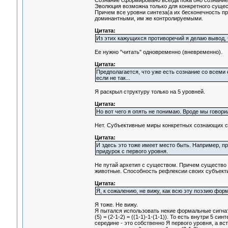
Сознание сформировано всегда пока оно сознание.
Эволюция возможна только для конкретного сущес
Причем все уровни синтеза(а их бесконечность пр
доминантными, им же контролируемыми.
Цитата:
Из этих кажущихся противоречий я делаю вывод, ч
Ее нужно "читать" одновременно (вневременно).
Цитата:
Предполагается, что уже есть сознание со всеми 
если не так...
Я раскрыл структуру только на 5 уровней.
Цитата:
Но вот чего я опять не понимаю. Вроде мы говори
Нет. Субъективные миры конкретных сознающих су
Цитата:
И здесь это тоже имеет место быть. Например, п
придурок с первого уровня.
Не путай архетип с существом. Причем существо 
животные. Способность рефлексии своих субъекти
Цитата:
Я, к сожалению, не вижу, как всю эту поэзию форм
Я тоже. Не вижу.
Я пытался использовать некие формальные сигнатур
(5) = (2-1-2) = ((1-1)-1-(1-1)). То есть внутри 5 
середине - это собственно Я первого уровня, а в