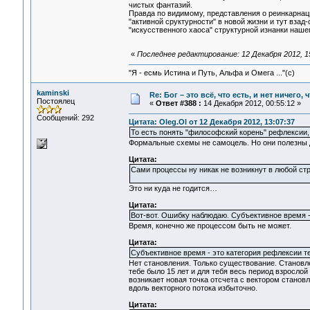
чистых фантазий.
Правда по видимому, представления о реинкарнац
"активной сруктурности" в новой жизни и тут взад
"искусственного хаоса" структурной изнанки нашег
«
Последнее редактирование: 12 Декабря 2012, 15
"Я - есмь Истина и Путь, Альфа и Омега ..."(с)
kaminski
Re: Бог – это всё, что есть, и нет ничего,
Постоялец
«
Ответ #388 :
14 Декабря 2012, 00:55:12 »
Сообщений: 292
Цитата: Oleg.Ol от 12 Декабря 2012, 13:07:37
То есть понять "философский корень" рефлексии
Формальные схемы не самоцель. Но они полезны 
Цитата:
Сами процессы ну никак не возникнут в любой ст
Это ни куда не годится…
Цитата:
Вот-вот. Ошибку наблюдаю. Субъективное время -
Время, конечно же процессом быть не может.
Цитата:
Субъективное время - это категория рефлексии т
Нет становления. Только существование. Становлен
тебе было 15 лет и для тебя весь период взрослой
возникает новая точка отсчета с вектором станов
вдоль векторного потока избыточно.
Цитата: