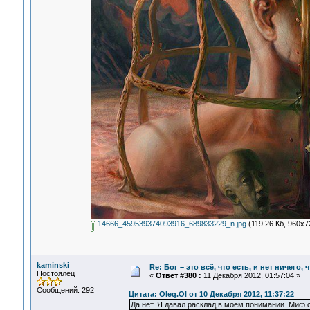
14666_459539374093916_689833229_n.jpg
(119.26 Кб, 960x7
kaminski
Re: Бог – это всё, что есть, и нет ничего,
Постоялец
«
Ответ #380 :
11 Декабря 2012, 01:57:04 »
Сообщений: 292
Цитата: Oleg.Ol от 10 Декабря 2012, 11:37:22
Да нет. Я давал расклад в моем понимании. Миф с