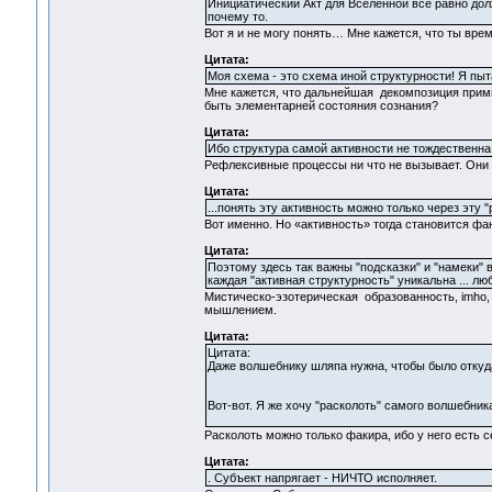
Инициатический Акт для Вселенной все равно долж
почему то.
Вот я и не могу понять… Мне кажется, что ты вр
Цитата:
Моя схема - это схема иной структурности! Я пыт
Мне кажется, что дальнейшая декомпозиция примит
быть элементарней состояния сознания?
Цитата:
Ибо структура самой активности не тождественна
Рефлексивные процессы ни что не вызывает. Они 
Цитата:
...понять эту активность можно только через эту 
Вот именно. Но «активность» тогда становится фа
Цитата:
Поэтому здесь так важны "подсказки" и "намеки" 
каждая "активная структурность" уникальна ... л
Мистическо-эзотерическая образованность, imho, 
мышлением.
Цитата:
Цитата:
Даже волшебнику шляпа нужна, чтобы было откуда
Вот-вот. Я же хочу "расколоть" самого волшебник
Расколоть можно только факира, ибо у него есть се
Цитата:
. Субъект напрягает - НИЧТО исполняет.