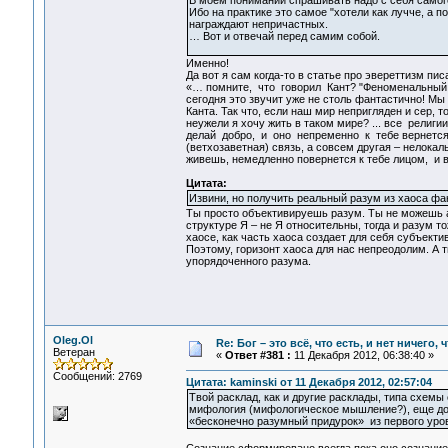
В моем понимании спрашивать надо с себя самог
Ибо на практике это самое "хотели как лучче, а п
награждают непричастных.
… Вот и отвечай перед самим собой.
Именно!
Да вот я сам когда-то в статье про эвереттизм пис
«… помните, что говорил Кант? "Феноменальный 
сегодня это звучит уже не столь фантастично! Мы
Канта. Так что, если наш мир непригляден и сер, 
неужели я хочу жить в таком мире? ... все рели
делай добро, и оно непременно к тебе вернется,
(ветхозаветная) связь, а совсем другая – нелокал
живешь, немедленно повернется к тебе лицом, и в
Цитата:
Извини, но получить реальный разум из хаоса фант
Ты просто объективируешь разум. Ты не можешь а
структуре Я – не Я относительны, тогда и разум т
хаосе, как часть хаоса создает для себя субъектив
Поэтому, горизонт хаоса для нас непреодолим. А 
упорядоченного разума.
Oleg.Ol
Re: Бог – это всё, что есть, и нет ничего,
Ветеран
«
Ответ #381 :
11 Декабря 2012, 06:38:40 »
Сообщений: 2769
Цитата: kaminski от 11 Декабря 2012, 02:57:04
Твой расклад, как и другие расклады, типа схемы 
мифология (мифологическое мышление?), еще до 
«бесконечно разумный придурок» из первого уро