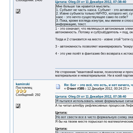
Сообщений: 2486
Цитата: Oleg.Ol от 11 Декабря 2012, 07:38:40
Мне больше так нравится мыслить:
1. Субъект не часть хаоса. Субъект - это активно
2. Извне субъекта только НИЧТО, которого нет, с
хаос - это нечто существующее само по себе?
3. Пока, кроме взгляда изнутри, мы имеем и спо
информацию, текст.
1 - это означает, что являешься автономным элеме
автономность. Потому и суб(sub)деятель = под, окол
Тогда и 2 становится на место - извне этой "сети су
3 - автономность позволяет маневрировать "вокру
4 - это уже полёт в фантазию без возврата к истока
Не сторонник "квантовой магии, психологии и проч
материальное и нематериальное. Ни в коей партии
kaminski
Re: Бог – это всё, что есть, и нет ничего,
Постоялец
«
Ответ #385 :
12 Декабря 2012, 00:24:23 »
Сообщений: 292
Цитата: Oleg.Ol от 11 Декабря 2012, 07:38:40
Я пытался использовать некие формальные сигнатур
А ты читал алгебру рефлексивных процессов Леф
Цитата:
Но вот свести все в чисто формальную схему ок
Я бы на твоем месте порыскал по математическим
Цитата: