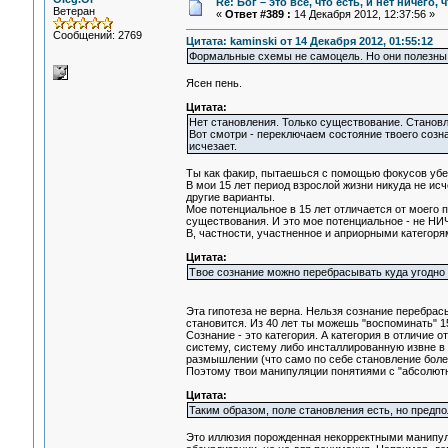
Re: Бог – это всё, что есть, и нет ничего,
Ветеран
«
Ответ #389 :
14 Декабря 2012, 12:37:56 »
Сообщений: 2769
Цитата: kaminski от 14 Декабря 2012, 01:55:12
Формальные схемы не самоцель. Но они полезны
Ясен пень.
Цитата:
Нет становления. Только существование. Становл
Вот смотри - переключаем состояние твоего сознан
исчезает.
Ты как факир, пытаешься с помощью фокусов убеди
В мои 15 лет период взрослой жизни никуда не исч
другие варианты.
Мое потенциальное в 15 лет отличается от моего п
существования. И это мое потенциальное - не НИ
В, частности, участненное и априорными категоря
Цитата:
Твое сознание можно перебрасывать куда угодно и
Эта гипотеза не верна. Нельзя сознание перебрас
становится. Из 40 лет ты можешь "воспоминать" 15
Сознание - это категория. А категория в отличие 
систему, систему либо инсталлированную извне в
размышлении (что само по себе становление боле
Поэтому твои манипуляции понятиями с "абсолютн
Цитата:
Таким образом, поле становления есть, но предп
Это иллюзия порожденная некорректными манипул