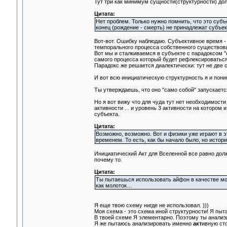
Тут три как минимум сущности(структурности) дол
Цитата:
Нет проблем. Только нужно помнить, что это суб
конец (рождение - смерть) не принадлежат субъект
Вот-вот. Ошибку наблюдаю. Субъективное время -
темпорального процесса собственного существова
Вот мы и сталкиваемся в субъекте с парадоксом "
самого процесса который будет рефлексироваться
Парадокс же решается диалектически: тут не две 
И вот всю инициатическую структурность я и поним
Ты утверждаешь, что оно "само собой" запускается
Но я вот вижу что для чуда тут нет необходимости
активности ... и уровень 3 активности на которо
субъекта.
Цитата:
Возможно, возможно. Вот и физики уже играют в 
временем. То есть, как бы начало было, но исто
Инициатический Акт для Вселенной все равно долже
почему то.
Цитата:
Ты пытаешься использовать айфон в качестве мол
как молоток…
Я еще твою схему нигде не использовал. )))
Моя схема - это схема иной структурности! Я пытаю
В твоей схеме Я элементарно. Поэтому ты анали
Я же пытаюсь анализировать именно
акт
ивную ст