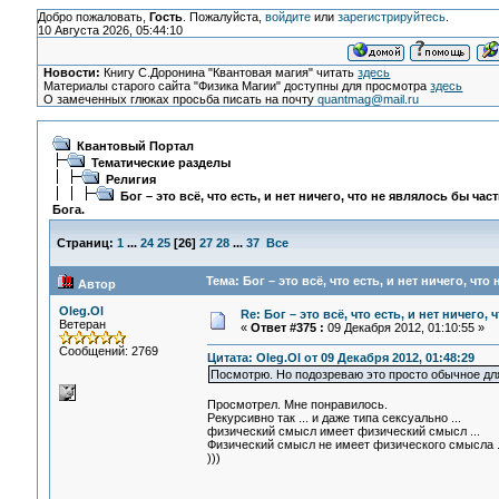
Добро пожаловать,
Гость
. Пожалуйста,
войдите
или
зарегистрируйтесь
.
10 Августа 2026, 05:44:10
Новости:
Книгу С.Доронина "Квантовая магия" читать
здесь
Материалы старого сайта "Физика Магии" доступны для просмотра
здесь
О замеченных глюках просьба писать на почту
quantmag@mail.ru
Квантовый Портал
Тематические разделы
Религия
Бог – это всё, что есть, и нет ничего, что не являлось бы час
Бога.
Страниц:
1
...
24
25
[
26
]
27
28
...
37
Все
Тема: Бог – это всё, что есть, и нет ничего, чт
Автор
Oleg.Ol
Re: Бог – это всё, что есть, и нет ничего,
Ветеран
«
Ответ #375 :
09 Декабря 2012, 01:10:55 »
Сообщений: 2769
Цитата: Oleg.Ol от 09 Декабря 2012, 01:48:29
Посмотрю. Но подозреваю это просто обычное для
Просмотрел. Мне понравилось.
Рекурсивно так ... и даже типа сексуально ...
физический смысл имеет физический смысл ...
Физический смысл не имеет физического смысла .
)))