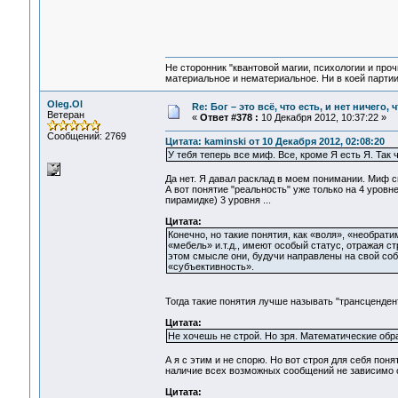
Не сторонник "квантовой магии, психологии и проч
материальное и нематериальное. Ни в коей партии
Oleg.Ol
Re: Бог – это всё, что есть, и нет ничего,
Ветеран
«
Ответ #378 :
10 Декабря 2012, 10:37:22 »
Сообщений: 2769
Цитата: kaminski от 10 Декабря 2012, 02:08:20
У тебя теперь все миф. Все, кроме Я есть Я. Так 
Да нет. Я давал расклад в моем понимании. Миф си
А вот понятие "реальность" уже только на 4 уровн
пирамидке) 3 уровня ...
Цитата:
Конечно, но такие понятия, как «воля», «необрати
«мебель» и.т.д., имеют особый статус, отражая с
этом смысле они, будучи направлены на свой соб
«субъективность».
Тогда такие понятия лучше называть "трансценден
Цитата:
Не хочешь не строй. Но зря. Математические обр
А я с этим и не спорю. Но вот строя для себя по
наличие всех возможных сообщений не зависимо 
Цитата: