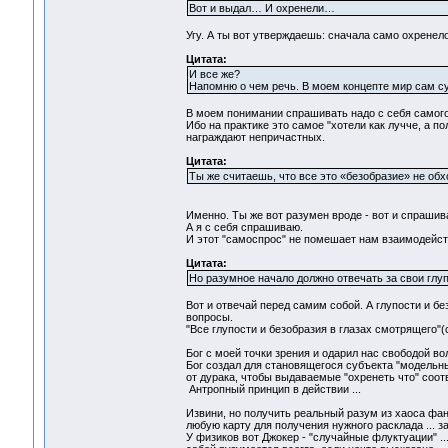
Вот и выдал… И охренели…
Угу. А ты вот утверждаешь: сначала само охренелос
Цитата:
И все же?
Напомню о чем речь. В моем концепте мир сам суб
В моем понимании спрашивать надо с себя самого
Ибо на практике это самое "хотели как лучче, а по
награждают непричастных.
Цитата:
Ты же считаешь, что все это «безобразие» не обх
Именно. Ты же вот разумен вроде - вот и спрашивай
А я с себя спрашиваю.
И этот "самоспрос" не помешает нам взаимодейст
Цитата:
Но разумное начало должно отвечать за свои глу
Вот и отвечай перед самим собой. А глупости и без
вопросы.
"Все глупости и безобразия в глазах смотрящего"(
Бог с моей точки зрения и одарил нас свободой во
Бог создал для становящегося субъекта "модельны
от дурака, чтобы выдаваемые "охренеть что" соот
Антропный принцип в действии ...
Извини, но получить реальный разум из хаоса фант
любую карту для получения нужного расклада ... 
У физиков вот Джокер - "случайные флуктуации" ..