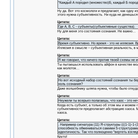
"Каждый А породил (множество)Б, каждый Б пород
Ну да. Вот это космологи и предлагают, как одну 
этого нужна субъективность. Ни куда не денешься
Цитата:
Где А, В, С - субъекты(субъективные существа).
Ну для меня это состояния сознания. Не важно…
Цитата:
Время субъективно. Но время - это не иллюзия. 
Иллюзия в смысле – субъективная реальность, в
Цитата:
Я же говорил, что ничего против твоей схемы не 
Ты пытаешься использовать айфон в качестве моло
как молоток…
Цитата:
Но вот исходный набор состояний сознания ты бе
ноль сознания?
Даже волшебнику шляпа нужна, чтобы было откуда
Цитата:
Неужели ты всерьез полагаешь, что хаос - это н
Когда есть субъект, а только об этом мы и можем 
субъективности предполагает абстракцию хаоса. Мы
хаоса.
Цитата:
. Например сигнатура (11) Я-структуры (((1-1)-1-(
способность обмениваться самими 5-структурами 
идентичность. Так что полноценно "вертеть взгляд
Круто!