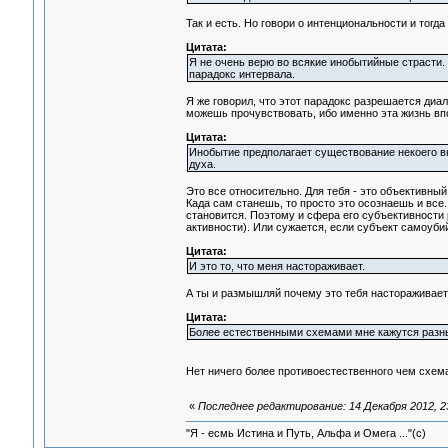
Так и есть. Но говори о интенциональности и тогд
Цитата:
Я не очень верю во всякие инобытийные страсти
парадокс интервала.
Я же говорил, что этот парадокс разрешается диал
можешь прочувствовать, ибо именно эта жизнь впо
Цитата:
Инобытие предполагает существование некоего в
духа.
Это все относительно. Для тебя - это объективный 
Када сам станешь, то просто это осознаешь и все.
становится. Поэтому и сфера его субъективности 
активности). Или сужается, если субъект самоуби
Цитата:
И это то, что меня настораживает.
А ты и размышляй почему это тебя настораживает
Цитата:
Более естественными схемами мне кажутся разны
Нет ничего более противоестественного чем схема 
«
Последнее редактирование: 14 Декабря 2012, 23
"Я - есмь Истина и Путь, Альфа и Омега ..."(с)