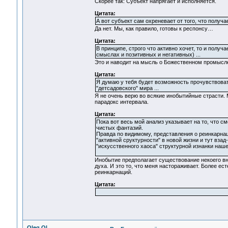
Скорее так: Субъект напрягает и исполняется.
Цитата:
А вот субъект сам охреневает от того, что получает
Да нет. Мы, как правило, готовы к респонсу…
Цитата:
В принципе, строго что активно хочет, то и полу
смыслах и позитивных и негативных) ...
Это и наводит на мысль о Божественном промысл
Цитата:
Я думаю у тебя будет возможность прочувствоват
"детсадовского" мира ...
Я не очень верю во всякие инобытийные страсти.
парадокс интервала.
Цитата:
Пока вот весь мой анализ указывает на то, что с
чистых фантазий.
Правда по видимому, представления о реинкарнац
"активной сруктурности" в новой жизни и тут взад
"искусственного хаоса" структурной изнанки нашег
Инобытие предполагает существование некоего вн
духа. И это то, что меня настораживает. Более 
реинкарнаций.
Цитата:
Oleg.Ol