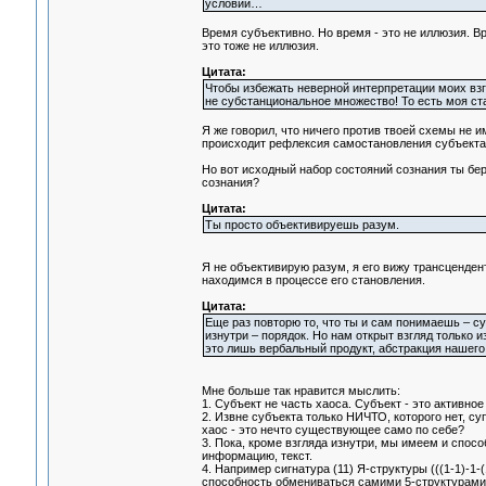
условий…
Время субъективно. Но время - это не иллюзия. В
это тоже не иллюзия.
Цитата:
Чтобы избежать неверной интерпретации моих взгл
не субстанциональное множество! То есть моя старт
Я же говорил, что ничего против твоей схемы не и
происходит рефлексия самостановления субъекта н
Но вот исходный набор состояний сознания ты бер
сознания?
Цитата:
Ты просто объективируешь разум.
Я не объективирую разум, я его вижу трансценден
находимся в процессе его становления.
Цитата:
Еще раз повторю то, что ты и сам понимаешь – суб
изнутри – порядок. Но нам открыт взгляд только 
это лишь вербальный продукт, абстракция нашего
Мне больше так нравится мыслить:
1. Субъект не часть хаоса. Субъект - это активное
2. Извне субъекта только НИЧТО, которого нет, с
хаос - это нечто существующее само по себе?
3. Пока, кроме взгляда изнутри, мы имеем и спос
информацию, текст.
4. Например сигнатура (11) Я-структуры (((1-1)-1-
способность обмениваться самими 5-структурами 