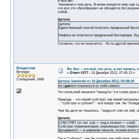
И все же?
Напомню о чем речь. В моем концепте мир сам суб
что все это «безобразие» не обходится без разум
собой…
Цитата:
Цитата:
Единственный способ получить предельный беспор
Нифига не получится предельный беспорядок. Буд
Согласен, что не получится... Но по другой причин
Владислав
Re: Бог – это всё, что есть, и нет ничего,
Ветеран
«
Ответ #377 :
10 Декабря 2012, 07:45:13 »
Сообщений: 2486
Цитата: kaminski от 10 Декабря 2012, 02:08:20
не у
даст
ся отказаться от себя самого
Что скользкий оказался "наощупь" и в голые руки 
Природа - это некий субстрат, как некий натураль
... "субстрат и субъект" - всё вокруг как бы "псе
Чем бы дитя не тешилось .."маруся! слёз не лей, л
Цитата:
СУБСТРА́Т (от лат. sub — под и stratum — слой)
Субстрат (первоматерия, первовещество, первостих
фундамент) — в широком смысле, основа всего су
Так и "субъект" - как бы основа для действия, дея