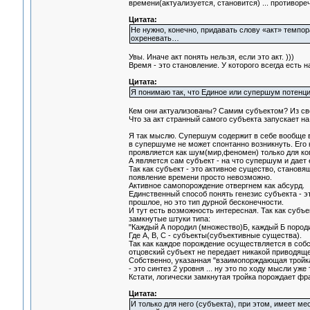
времени(актуализуется, становится) ... противоре
Цитата:
Не нужно, конечно, придавать слову «акт» темпор
охреневать…
Увы. Иначе акт понять нельзя, если это акт. )))
Время - это становление. У которого всегда есть н
Цитата:
Я понимаю так, что Единое или супершум потенци
Кем они актуализованы? Самим субъектом? Из св
Что за акт странный самого субъекта запускает н
Я так мыслю. Супершум содержит в себе вообще вс
в супершуме не может спонтанно возникнуть. Его 
проявляется как шум(мир,феномен) только для кого-
А является сам субъект - на что супершум и дает 
Так как субъект - это активное существо, станов
появление времени просто невозможно.
Активное самопорождение отвергнем как абсурд.
Единственный способ понять генезис субъекта - э
прошлое, но это тип дурной бесконечности.
И тут есть возможность интересная. Так как субъ
замкнутые штуки типа:
"Каждый А породил (множество)Б, каждый Б породи
Где А, В, С - субъекты(субъективные существа).
Так как каждое порождение осуществляется в собс
отцовский субъект не передает никакой приводя
Собственно, указанная "взаимопорждающая тройка" 
- это синтез 2 уровня ... ну это по ходу мысли уже 
Кстати, логически замкнутая тройка порождает фрак
Цитата:
И только для него (субъекта), при этом, имеет 