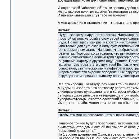
абсурдизации, но не для понимания. Например, де
И еще с такой "абсолютной" точки зрения удобно с
Но только все понятия должны "выноситься за скоб
И никакая математика тут тебе не поможет.
А мое движение в становлении - это факт, а не п
Цитата:
Чудо – это когда нарушается логика. Например, ре
простой смысл, который в силу своей очевидности
чуда. Но вот здесь, как раз, и кроется настоящее
Ибо только для субъекта в силу субъективной неп
есть временным актом. Напомню, что обратимые к
результат. Поэтому, когда говорят, что вычислени
именно субъективная асимметрия структур состоя
ощущение, наряду с другими ощущениями. Просто
должны чувствовать эти структуры! Вот мы и чувст
отношений, статическая как у Лефевра, и простр
Овременение это видение определенных структур
структурности, придавая нашему опыту темпорал
Все это хорошо. Но откуда возникает та или иная а
А чудом я назвал то, что по твоему работают схем
универсального супердвигателя в котором якобы и
Ты идешь даже дальше и утверждаешь что и вообщ
супердвигатель(множество состояний сознания) и т
Имхо, это - не айс. Неполнота ничего не объясняет
Цитата:
Чтобы это мне не показалось это высказывание де
Наверное точнее будет слово "центр, источник акт
симметрии став доминантной исключает из себя, д
"тормозной доминанты" ...
На 1 уровне доминантен Один, а все остальное, 
На уровне 2(Один vs Иной) доминантность "цирку