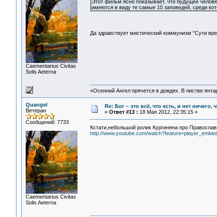
Этот фильм ясно показывает, что будущее человеч
имеются в виду те самые 10 заповедей, среди кото
Да здравствует мистический коммунизм "Сути вре
Сaementarius Civitas
Solis Aeterna
«Осенний Ангел прячется в дождях. В листве янтарн
Quangel
Re: Бог – это всё, что есть, и нет ничего,
Ветеран
«
Ответ #13 :
18 Мая 2012, 22:35:15 »
Сообщений: 7733
Кстати,небольшой ролик Кургиняна про Православ
http://www.youtube.com/watch?feature=player_emb
Сaementarius Civitas
Solis Aeterna