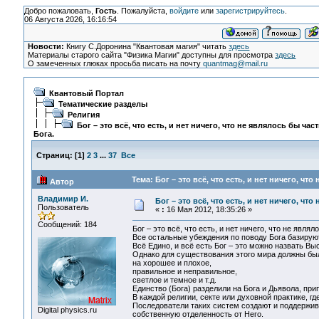
Добро пожаловать,
Гость
. Пожалуйста,
войдите
или
зарегистрируйтесь
.
06 Августа 2026, 16:16:54
Новости:
Книгу С.Доронина "Квантовая магия" читать
здесь
Материалы старого сайта "Физика Магии" доступны для просмотра
здесь
О замеченных глюках просьба писать на почту
quantmag@mail.ru
Квантовый Портал
Тематические разделы
Религия
Бог – это всё, что есть, и нет ничего, что не являлось бы час
Бога.
Страниц:
[
1
]
2
3
...
37
Все
Тема: Бог – это всё, что есть, и нет ничего, чт
Автор
Владимир И.
Бог – это всё, что есть, и нет ничего, чт
Пользователь
«
:
16 Мая 2012, 18:35:26 »
Сообщений: 184
Бог – это всё, что есть, и нет ничего, что не являл
Все остальные убеждения по поводу Бога базируют
Всё Едино, и всё есть Бог – это можно назвать В
Однако для существования этого мира должны был
на хорошее и плохое,
правильное и неправильное,
светлое и темное и т.д.
Единство (Бога) разделили на Бога и Дьявола, пр
В каждой религии, секте или духовной практике, г
Последователи таких систем создают и поддержив
Digital physics.ru
собственную отделенность от Него.