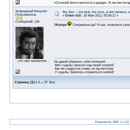
«Осенний Ангел прячется в дождях. В листве янтарн
безродный Кикутиё
Re: Бог – это всё, что есть, и нет ничего,
Пользователь
«
Ответ #14 :
20 Мая 2012, 00:58:12 »
Сообщений: 136
2
Kostya
Специально да? И как, позвольте узна
...эхо эры хризантем...
Не давай убаюкать себя похвалой -
Меч судьбы занесен над твоей головой.
Как ни сладостна слава, но яд наготове
У судьбы. Берегись отравиться халвой!
Страниц:
[
1
]
2
3
...
37
Все
Powered by SMF 1.1.10