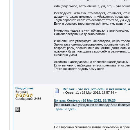
«Я» (отдельное, автономное я, ум, эго) – это осн
Исследуйте, «кто я?». Кто владеет, кто имеет, кто
душа» - отождествленности, убеждения, представл
Тогда спросите себя: кто осознаёт это тело, ум и 
Если я осознаю (воспринимаю) тело, ум, душу и т.д.
Нужно исследовать «я», обнаружить все иллюзии, о
Самоисследование должно помочь.
И не спешите утверждать «я владею», «я контролир
Занимаясь самоисследованием, исследуя «кто я?»,
возраст, роль, положение в обществе, должность и 
ложное я будет находить само себя в различных 
схвачено умом.
Аксиома: наблюдатель не является наблюдаемым.
Если вы что-то наблюдаете (воспринимаете, осозн
Точка не может видеть саму себя.
Владислав
Re: Бог – это всё, что есть, и нет ничего,
Ветеран
«
Ответ #1 :
16 Мая 2012, 18:57:34 »
Сообщений: 2486
Цитата: Kostya от 16 Мая 2012, 18:35:26
Все остальные убеждения по поводу Бога базирую
дальше здесь
Не сторонник "квантовой магии, психологии и проч