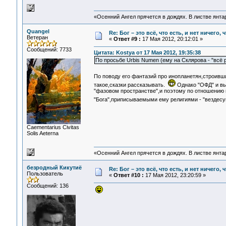
«Осенний Ангел прячется в дождях. В листве янтарн
Quangel
Re: Бог – это всё, что есть, и нет ничего,
Ветеран
«
Ответ #9 :
17 Мая 2012, 20:12:01 »
Сообщений: 7733
Цитата: Kostya от 17 Мая 2012, 19:35:38
По просьбе Urbis Numen (ему на Склярова - "всё р
По поводу его фантазий про инопланетян,строивши
такое,сказки рассказывать.
Однако "ОФД" и вы
"фазовом пространстве",и поэтому по отношению 
"Бога",приписываемыми ему религиями - "вездесущ
Сaementarius Civitas
Solis Aeterna
«Осенний Ангел прячется в дождях. В листве янтарн
безродный Кикутиё
Re: Бог – это всё, что есть, и нет ничего,
Пользователь
«
Ответ #10 :
17 Мая 2012, 23:20:59 »
Сообщений: 136