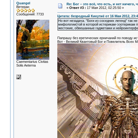
Quangel
Re: Бог – это всё, что есть, и нет ничего,
Ветеран
«
Ответ #3 :
17 Мая 2012, 02:25:50 »
Сообщений: 7733
Цитата: безродный Кикутиё от 16 Мая 2012, 23:4
Но вот незадача. "Боги из соседних легенд" так н
мифологии(той в которой истерикам-эзотерикам по
жестокие, обвешанные гаджетами и нейроинтерфе
Папрашу без еретических ерничаний по поводу ис
Вот - Великий Квантовый Бог и Повелитель Всех 
Сaementarius Civitas
Solis Aeterna