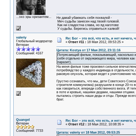
...эхо эры хризантем...
Не давай убаюкать себя похвалой -
Меч судьбы занесен над твоей головой.
Как ни сладостна слава, но яд наготове
У судьбы. Берегись отравиться халвой!
valeriy
Re: Бог – это всё, что есть, и нет ничего,
Глобальный модератор
«
Ответ #11 :
18 Мая 2012, 09:53:25 »
Ветеран
Цитата: Kostya от 17 Мая 2012, 23:11:16
Сообщений: 4167
Потрясающий фильм, показывающий, насколько изн
себя отдельно от окружающего мира, человек как 
паразит).
На меня фильм тоже произвел сильное впечатлени
потреблядство у каждого индивида в отдельности,
раковую опухоль, которая ведет к уничтожению че
Грустно сознавать, что мы, дети Советского Союз
строителя коммунизма) разрушили в конце 20-го в
как говориться, впереди собственного визга. И те
в поте и кровью, нашими дедами, нашими отцами. Э
пытались строить наши деды и отцы. Прежде всего
брат.
Quangel
Re: Бог – это всё, что есть, и нет ничего,
Ветеран
«
Ответ #12 :
18 Мая 2012, 10:08:35 »
Сообщений: 7733
Цитата: valeriy от 18 Мая 2012, 09:53:25