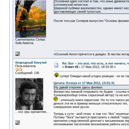
Основная идея состоит в том, что оные древнос
сотонинской нечистью.
Широкой публике малоизвестен, однако имеет нес
доставляющих своей тупостью.
После того,как Скляров выпустил "Основы физик
Сaementarius Civitas
Solis Aeterna
«Осенний Ангел прячется в дождях. В листве янтарн
безродный Кикутиё
Re: Бог – это всё, что есть, и нет ничего,
Пользователь
«
Ответ #5 :
17 Мая 2012, 18:33:36 »
Сообщений: 136
супер! Ожидал какой угодно реакции - но не та
Цитата: Kostya от 17 Мая 2012, 13:01:31
Ну давай откроем здесь филиал
Филиал мы никакой открывать не будем - ссылка н
Хэнкока(вообще очень серьезный автор) та на кого 
-
уточнил
) книги пиратские. Но то что такого 
деньги эти не в пример меньше относительно тех,
совершенно иное русло.
...эхо эры хризантем...
Теперь к сути - мой тезис в том что
"бог" поняти
Потому "бога" пытаются пристроить к любой "терра
причинно-следственной цепочке к письменным перв
непонимание писателем механизмов работы их(ге