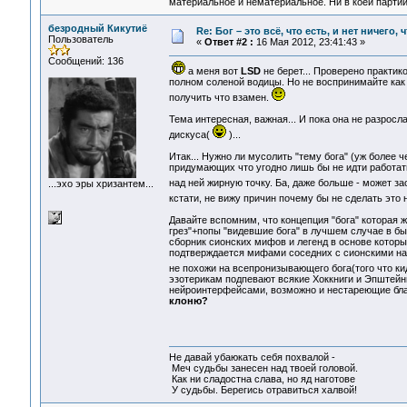
материальное и нематериальное. Ни в коей партии
безродный Кикутиё
Re: Бог – это всё, что есть, и нет ничего,
Пользователь
«
Ответ #2 :
16 Мая 2012, 23:41:43 »
Сообщений: 136
а меня вот
LSD
не берет... Проверено практи
полном соленой водицы. Но не воспринимайте как 
получить что взамен.
Тема интересная, важная... И пока она не разросл
дискуса(
)...
Итак... Нужно ли мусолить "тему бога" (уж более
придумающих что угодно лишь бы не идти работать
над ней жирную точку. Ба, даже больше - может з
...эхо эры хризантем...
кстати, не вижу причин почему бы не сделать это 
Давайте вспомним, что концепция "бога" которая
грез"+попы "видевшие бога" в лучшем случае в б
сборник сионских мифов и легенд в основе которы
подтверждается мифами соседних с сионскими н
не похожи на всепронизывающего бога(того что ки
эзотерикам подпевают всякие Хоккниги и Эпштейны
нейроинтерфейсами, возможно и нестареющие благо
клоню?
Не давай убаюкать себя похвалой -
Меч судьбы занесен над твоей головой.
Как ни сладостна слава, но яд наготове
У судьбы. Берегись отравиться халвой!