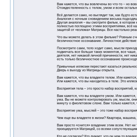
Вам кажется, что вы вовлечены во что-то – но во
Отождествленность с телом, умом и всем остальн
Всё делается само, но выглядит так, как будто ес
Аналогия с ночным сновидением весьма подходящ
Другая аналогия – вы смотрите фильм, в котором 
полностью поглощено этими восприятиями, всё к
защитой от «взлома» Матрицы. Все настолько реал
Что вы можете делать в этом фильме? Ровным сче
безличностное осознавание. Личностное действие 
Посмотрите сами, тело ходит само, мысли приход
подмечать все больше таких моментов, все чаше, 
деятеля, нет никакой личной причинности, нет ник
есть только безличностное осознавание происход
Привычные иллюзии перестают казаться реальност
Дверь к выходу из Матрицы открыта.
Вам кажется, что вы владеете телом. Или кажется, 
Или кажется, что вы находитесь в теле. Это иллюз
Восприятия тела – это просто набор восприятий, 
Вам кажется, что вы владеете умом. Или кажется,
ума. Вы не можете контролировать ум, мысли, они
минуту о фиолетовом слоне. Вам только кажется, 
Восприятие ума, мыслей – это тоже набор воспри
Чем еще вы владеете в жизни? Квартира, машина, 
Вам просто «снится» владение этим всем. Нет ни т
проецируется Матрицей, со всеми сопутствующими
Кто не согласен? Кто думает, что он чем-то владее