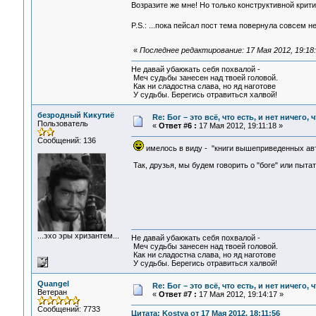
Возразите же мне! Но только конструктивной крити
P.S.: ...пока пейсал пост тема повернула совсем не 
«
Последнее редактирование: 17 Мая 2012, 19:18
Не давай убаюкать себя похвалой -
Меч судьбы занесен над твоей головой.
Как ни сладостна слава, но яд наготове
У судьбы. Берегись отравиться халвой!
безродный Кикутиё
Re: Бог – это всё, что есть, и нет ничего,
Пользователь
«
Ответ #6 :
17 Мая 2012, 19:11:18 »
Сообщений: 136
имелось в виду - "книги вышеприведенных авт
Так, друзья, мы будем говорить о "боге" или пытат
...эхо эры хризантем...
Не давай убаюкать себя похвалой -
Меч судьбы занесен над твоей головой.
Как ни сладостна слава, но яд наготове
У судьбы. Берегись отравиться халвой!
Quangel
Re: Бог – это всё, что есть, и нет ничего,
Ветеран
«
Ответ #7 :
17 Мая 2012, 19:14:17 »
Сообщений: 7733
Цитата: Kostya от 17 Мая 2012, 18:11:56