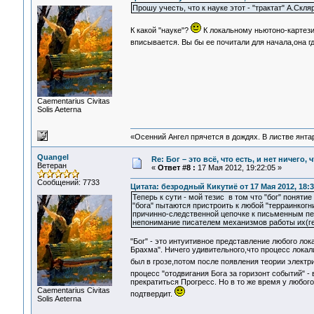
Прошу учесть, что к науке этот - "трактат" А.Скл
К какой "науке"?
К локальному ньютоно-картези
вписывается. Вы бы ее почитали для начала,она гд
Сaementarius Civitas
Solis Aeterna
«Осенний Ангел прячется в дождях. В листве янтарн
Quangel
Re: Бог – это всё, что есть, и нет ничего,
Ветеран
«
Ответ #8 :
17 Мая 2012, 19:22:05 »
Сообщений: 7733
Цитата: безродный Кикутиё от 17 Мая 2012, 18:3
Теперь к сути - мой тезис в том что "бог" понят
"бога" пытаются пристроить к любой "терраинкогни
причинно-следственной цепочке к письменным перв
непонимание писателем механизмов работы их(ге
"Бог" - это интуитивное представление любого ло
Брахма". Ничего удивительного,что процесс локал
был в грозе,потом после появления теории элект
процесс "отодвигания Бога за горизонт событий" 
прекратиться Прогресс. Но в то же время у любог
Сaementarius Civitas
подтвердит.
Solis Aeterna