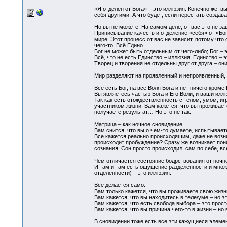
«Я отделен от Бога» – это иллюзия. Конечно же, в
себя другими. А что будет, если перестать создав
Но вы не можете. На самом деле, от вас это не з
Приписывание качеств и отделение «себя» от «Бо
мире. Этот процесс от вас не зависит, потому что 
чего-то. Всё Едино.
Бог не может быть отдельным от чего-либо; Бог – э
Всё, что не есть Единство – иллюзия. Единство – 
Творец и творения не отдельны друг от друга – он
Мир разделяют на проявленный и непроявленный, и
Всё есть Бог, на все Воля Бога и нет ничего кроме 
Вы являетесь частью Бога и Его Воли, и ваши илл
Так как есть отождествленность с телом, умом, и
участником жизни. Вам кажется, что вы проживаете
получаете результат… Но это не так.
Матрица – как ночное сновидение.
Вам снится, что вы о чем-то думаете, испытываете
Все кажется реально происходящим, даже не возни
происходит пробуждение? Сразу же возникает пони
сознания. Сон просто происходил, сам по себе, вс
Чем отличается состояние бодрствования от ночно
И там и там есть ощущение разделенности и множ
отделенности) – это иллюзия.
Всё делается само.
Вам только кажется, что вы проживаете свою жизнь
Вам кажется, что вы находитесь в теле/уме – но 
Вам кажется, что есть свобода выбора – это про
Вам кажется, что вы причина чего-то в жизни – н
В сновидении тоже есть все эти кажущиеся элемен