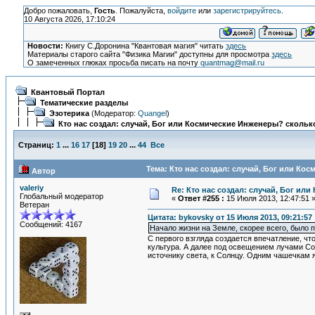
Добро пожаловать,
Гость
. Пожалуйста,
войдите
или
зарегистрируйтесь
.
10 Августа 2026, 17:10:24
Новости:
Книгу С.Доронина "Квантовая магия" читать
здесь
Материалы старого сайта "Физика Магии" доступны для просмотра
здесь
О замеченных глюках просьба писать на почту
quantmag@mail.ru
Квантовый Портал
Тематические разделы
Эзотерика
(Модератор:
Quangel
)
Кто нас создал: случай, Бог или Космические Инженеры? сколько
Страниц:
1
...
16
17
[
18
]
19
20
...
44
Все
Тема: Кто нас создал: случай, Бог или Ко
Автор
valeriy
Re: Кто нас создал: случай, Бог ил
Глобальный модератор
«
Ответ #255 :
15 Июля 2013, 12:47:51 
Ветеран
Цитата: bykovsky от 15 Июля 2013, 09:21:57
Сообщений: 4167
Начало жизни на Земле, скорее всего, был
С первого взгляда создается впечатление, чт
культура. А далее под освещением лучами Со
источнику света, к Солнцу. Одним чашечкам 