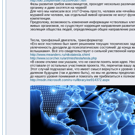
http://bio.1september.ru/2004/08/7.htm
Фазы развития грибов миксомицетов, проходят несколько различаю
органику и даже охотятся на червей!
Для чего мы написали все это? Очень просто, человек или «ячейка
муравей или человек, как отдельный живой организм не могут фу
компетенции.
Предположу, возможность изменения информации «стволовых клето
живых организмов, но существует коррекция направления развития
эволюция общества людей, определяющая общее направление разв
Тесла, трехфазный двигатель, трансформатор:
«Его мозг постоянно был занят решением текущих технических зад
увлеченность доходили до психопатических состояний: до конца 
вспышками». Всё это свидетельствует о сильной умственной напря
http://www.meanders.ru/nikolatesla.shtml
http://www.scorcher.ru/art/mist/tesla/tesla.php
«В своем отклике они указали, что не смогли понять мою идею. Не
отставали от остальных участников проекта. Но, перечитав вашу ар
Этот случай подсказал мне, что имеет смысл вернуться к уровню
далеком будущем (так и должно быть), но мы не должны предполага
до нашего уровня понимания и помогать им приблизиться к полном
http://msdn.microsoft.com/ru-ru/library/ee914372.aspx