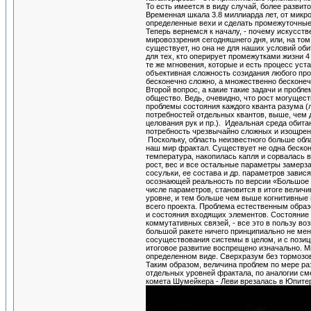
То есть имеется в виду случай, более развит
Временная шкала 3.8 миллиарда лет, от микр
определенные вехи и сделать промежуточны
Теперь вернемся к началу, - почему искусст
мировоззрения сегодняшнего дня, или, на том
существует, но она не для наших условий оби
для тех, кто оперирует промежутками жизни 
те же мгновения, которые и есть процесс ус
объективная сложность созидания любого про
бесконечно сложно, а множественно бесконеч
Второй вопрос, а какие такие задачи и проб
общество. Ведь, очевидно, что рост могущест
проблемы состояния каждого кванта разума 
потребностей отдельных квантов, выше, чем 
целования рук и пр.). Идеальная среда обит
потребность чрезвычайно сложных и изощре
Поскольку, область неизвестного больше облас
наш мир фрактал. Существует не одна бескон
температура, накопилась капля и сорвалась в
рост, вес и все остальные параметры замерза
сосульки, ее состава и др. параметров завис
осознающей реальность по версии «Большое 
числе параметров, становится в итоге величи
уровне, и тем больше чем выше когнитивные
всего проекта. Проблема естественным образ
и состояния входящих элементов. Состояние 
коммутативных связей, - все это в пользу в
большой ракете ничего принципиально не меня
сосуществования системы в целом, и с позици
итоговое развитие воспрещено изначально. Мы
определенном виде. Сверхразум без тормозов
Таким образом, величина проблем по мере ра
отдельных уровней фрактала, по аналогии сме
комета Шумейкера - Леви врезалась в Юпитер