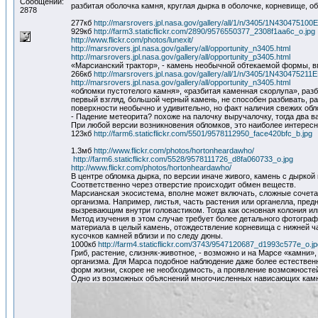
Сообщений:
разбитая оболочка камня, круглая дырка в оболочке, корневище, 
2878
277кб
http://marsrovers.jpl.nasa.gov/gallery/all/1/n/3405/1N43047
929кб
http://farm3.staticflickr.com/2890/9576550377_2308f1aa6c_o.jpg
http://www.flickr.com/photos/lunexit/
http://marsrovers.jpl.nasa.gov/gallery/all/opportunity_n3405.html
http://marsrovers.jpl.nasa.gov/gallery/all/opportunity_p3405.html
«Марсианский трактор», - камень необычной обтекаемой формы, в
266кб
http://marsrovers.jpl.nasa.gov/gallery/all/1/n/3405/1N4304
http://marsrovers.jpl.nasa.gov/gallery/all/opportunity_n3405.html
«обломки пустотелого камня», «разбитая каменная скорлупа», раз
первый взгляд, большой черный камень, не способен разбивать, р
поверхности необычно и удивительно, но факт наличия свежих обл
- Падение метеорита? похоже на палочку выручалочку, тогда два в
При любой версии возникновения обломков, это наиболее интерес
123кб
http://farm6.staticflickr.com/5501/9578112950_face420bfc_b.jpg
1.3мб
http://www.flickr.com/photos/hortonheardawho/
http://farm6.staticflickr.com/5528/9578111726_d8fa060733_o.jpg
http://www.flickr.com/photos/hortonheardawho/
В центре обломка дырка, по версии иначе живого, камень с дырко
Соответственно через отверстие происходит обмен веществ.
Марсианская экосистема, вполне может включать, сложные сочетани
организма. Например, листья, часть растения или органелла, пре
вызревающим внутри головастиком. Тогда как основная колония ил
Метод изучения в этом случае требует более детального фотограф
материала в целый камень, отождествление корневища с нижней ч
кусочков камней вблизи и по следу дюны.
1000кб
http://farm4.staticflickr.com/3743/9547120687_d1993c577e_o.jp
Гриб, растение, слизняк-животное, - возможно и на Марсе «камни»
организма. Для Марса подобное наблюдение даже более естественн
форм жизни, скорее не необходимость, а проявление возможносте
Одно из возможных объяснений многочисленных нависающих камней