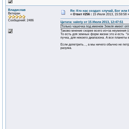
Владислав
Re: Кто нас создал: случай, Бог ил
Ветеран
«
Ответ #256 :
15 Июля 2013, 15:59:58 
Сообщений: 2486
Цитата: valeriy от 15 Июля 2013, 12:47:51
Только чашечка под именем Земля имеет опт
Таково мнение скорее всего из=за неумения 
То есть для земных форм жизни это и есть "о
пучка, для некоего диапазона. А все планеты
Если допетрить..., а мы ничего обычно не пет
разума.