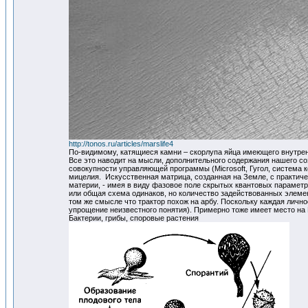
http://tonos.ru/articles/marslife4
По-видимому, катящиеся камни – скорлупа яйца имеющего внутрен
Все это наводит на мысли, дополнительного содержания нашего с
совокупности управляющей программы (Microsoft, Гугол, система
мицелия. Искусственная матрица, созданная на Земле, с практиче
материи, - имея в виду фазовое поле скрытых квантовых параметр
или общая схема одинаков, но количество задействованных элемен
том же смысле что трактор похож на арбу. Поскольку каждая личн
упрощение неизвестного понятия). Примерно тоже имеет место на 
Бактерии, грибы, споровые растения