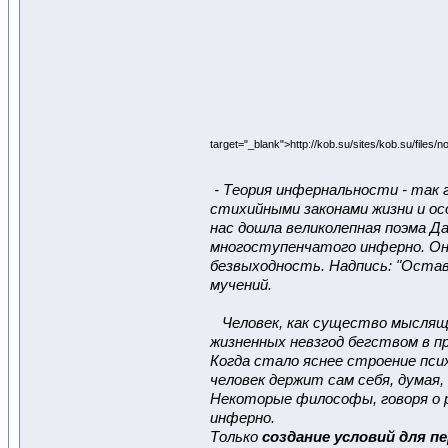
target="_blank">http://kob.su/sites/kob.su/file
- Теория инфернальности - так 
стихийными законами жизни и осо
нас дошла великолепная поэма Д
многоступенчатого инферно. Он
безвыходность. Надпись: "Остав
мучений.
Человек, как существо мыслящее,
жизненных невзгод бегством в пр
Когда стало яснее строение пси
человек держит сам себя, думая
Некоторые философы, говоря о 
инферно.
Только
создание условий для п