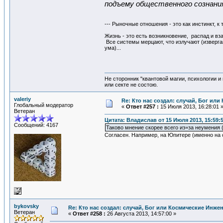
подъему общественного сознани
--- Рыночные отношения - это как инстинкт, к
Жизнь - это есть возникновение, распад и в
Все системы мерцают, что излучают (извергают
ума)...
Не сторонник "квантовой магии, психологии и
или секте не состою.
valeriy
Re: Кто нас создал: случай, Бог ил
Глобальный модератор
«
Ответ #257 :
15 Июля 2013, 16:28:01 
Ветеран
Цитата: Владислав от 15 Июля 2013, 15:59:
Сообщений: 4167
Таково мнение скорее всего из=за неумения
Согласен. Например, на Юпитере (именно на 
bykovsky
Re: Кто нас создал: случай, Бог или Космические Инже
Ветеран
«
Ответ #258 :
26 Августа 2013, 14:57:00 »