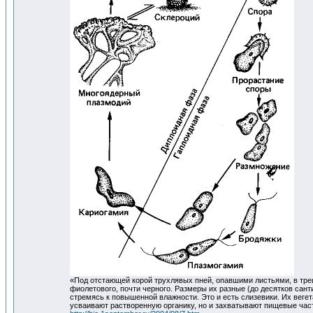
«Под отстающей корой трухлявых пней, опавшими листьями, в трещ
фиолетового, почти черного. Размеры их разные (до десятков сант
стремясь к повышенной влажности. Это и есть слизевики. Их веге
усваивают растворенную органику, но и захватывают пищевые част