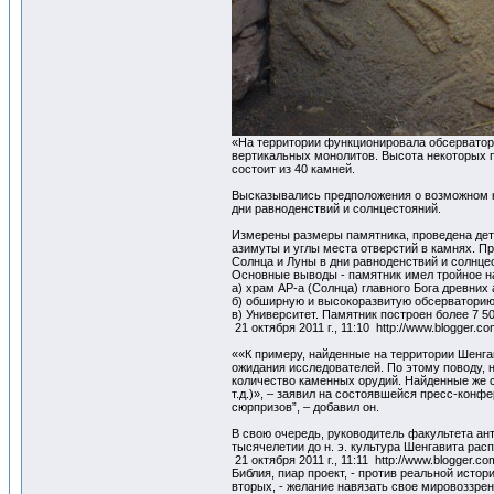
«На территории функционировала обсерватори
вертикальных монолитов. Высота некоторых п
состоит из 40 камней.
Высказывались предположения о возможном ку
дни равноденствий и солнцестояний.
Измерены размеры памятника, проведена дета
азимуты и углы места отверстий в камнях. П
Солнца и Луны в дни равноденствий и солнце
Основные выводы - памятник имел тройное н
а) храм АР-а (Солнца) главного Бога древних
б) обширную и высокоразвитую обсерваторию,
в) Университет. Памятник построен более 7 500
21 октября 2011 г., 11:10 http://www.blogger.c
««К примеру, найденные на территории Шенгав
ожидания исследователей. По этому поводу, 
количество каменных орудий. Найденные же с
т.д.)», – заявил на состоявшейся пресс-конф
сюрпризов”, – добавил он.
В свою очередь, руководитель факультета ан
тысячелетии до н. э. культура Шенгавита рас
21 октября 2011 г., 11:11 http://www.blogger.c
Библия, пиар проект, - против реальной исто
вторых, - желание навязать свое мировоззре