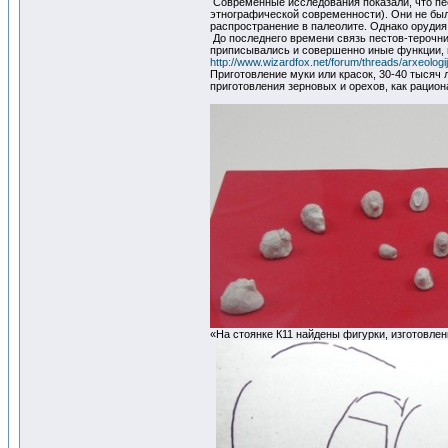
Современные исследования показали, что пес
этнографической современности). Они не был
распространение в палеолите. Однако орудия 
До последнего времени связь пестов-терочник
приписывались и совершенно иные функции, 
http://www.wizardfox.net/forum/threads/arxeologi
Приготовление муки или красок, 30-40 тысяч 
приготовления зерновых и орехов, как рацио
«На стоянке К11 найдены фигурки, изготовле