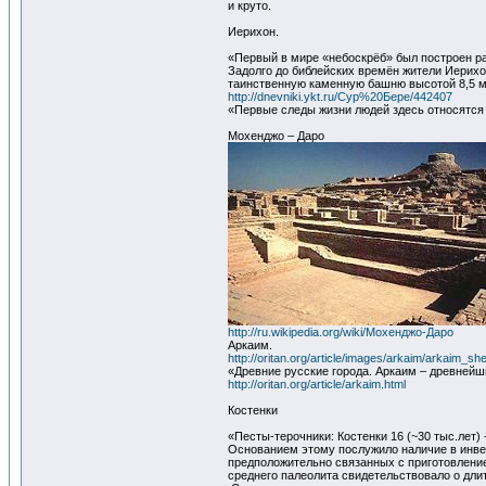
и круто.
Иерихон.
«Первый в мире «небоскрёб» был построен 
Задолго до библейских времён жители Иерихо
таинственную каменную башню высотой 8,5 м.
http://dnevniki.ykt.ru/Сур%20Бере/442407
«Первые следы жизни людей здесь относятся к
Мохенджо – Даро
http://ru.wikipedia.org/wiki/Мохенджо-Даро
Аркаим.
http://oritan.org/article/images/arkaim/arkaim_sh
«Древние русские города. Аркаим – древнейш
http://oritan.org/article/arkaim.html
Костенки
«Песты-терочники: Костенки 16 (~30 тыс.лет) -
Основанием этому послужило наличие в инвен
предположительно связанных с приготовление
среднего палеолита свидетельствовало о дл