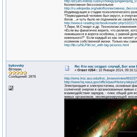
http://pryahi.indeep.ru/psychology/jungian/jung_0
Коллективное бессознательное
http://ru.wikipedia.org/wiki/Коллективное_бесс
Индивидуация и стадии психологического раз
"Первозданный человек был округл, и очерта
богов ...и чуть было не подчинили их своей вл
http://www.e-reading.biz/bookreader.php/102217
Т.Лири, М.Стюарт и др. Технологии изменения
«Если вы фанатично верите, что религия, кот
ломившихся в ворота особняка, с равной доле
новенького?" Если каждый из нас не начнет у
хозяином собственной жизни. Только мы сами
http://lib.ru/NLP/liri.txt_with-big-pictures.html
bykovsky
Re: Кто нас создал: случай, Бог ил
Ветеран
«
Ответ #264 :
10 Января 2014, 09:16:1
Сообщений: 2878
http://wms.lroc.asu.edu/lroc_browse/view/M103
http://www.hq.nasa.gov/office/pao/History/alsj/
Электризация и электростатика, основные ф
солнечной энергии в организованные живые с
взаимодействие зарядов, - плюс общий для 
живых организмов, эволюционирующей экоси