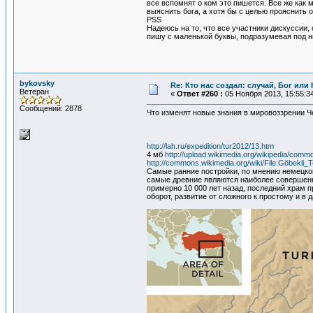
все вспомнят о ком это пишется. Все же как
выяснить бога, а хотя бы с целью прояснить
PSS
Надеюсь на то, что все участники дискуссии
пишу с маленькой буквы, подразумевая под ни
bykovsky
Re: Кто нас создал: случай, Бог ил
Ветеран
«
Ответ #260 :
05 Ноября 2013, 15:55:3
Сообщений: 2878
Что изменят новые знания в мировоззрении Че
http://lah.ru/expedition/tur2012/13.htm
4 мб
http://upload.wikimedia.org/wikipedia/comm
http://commons.wikimedia.org/wiki/File:Göbekli_
Самые ранние постройки, по мнению немецког
самые древние являются наиболее совершенн
примерно 10 000 лет назад, последний храм 
оборот, развитие от сложного к простому и в