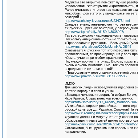
Медикам это открытие поможет лучше разобр
использовать это открытие и криминалисты, пи
Ранее считалось, что все так называемые «з
микробов. Кроме этого, у каждой расы имеет
бактерий.»
http://www.chelny-izvest.ru/top5/23473.html
Следовательно, генетическая чистота невозмо
«У русских - русские бактерии, у азербайджанц
http://www.kp.ru/daily/26150.4/3038997/
Так вот, возможно «национальность» определя
Поскольку «национальность» не только гены, 
«Православие и русскость - Всемирный Русс
http://vrns.ru/analytics/2005/#.UnnHAyDj548
Оказывается, русский тот, кто позволяет бит
православным, то проси прощения у всех враго
лбом случае и при любом правлении.
Но, между прочим, патриарх Кирилл, подал в 
очень и очень многочленные. Так что правос
выродимся, и жить так отстой!
«Православие – первопричина извечной отста
http://www.pravda-tv.ru/2013/11/05/29535
ИМХО
Для многих людей исповедуемая идеология з
«я тебя породил я тебя и убью»
«Выходит человек и говорит, "я избран Богом, 
Яков Кротов. C христианской точки зрения:
http://krotov.info/library/17_r/radio_svoboda/200
«А китайские евреи и российские — тоже один 
русской культуре ..... Радуйся, Соломон! На 
http://www.e-reading.biz/bookreader.php/141566
«русские должны и могут учиться у евреев (пе
образования и учить детей прямо противополож
http://maxpark.com/user/3028409141/content/2
Согласимся, быть русским или евреем или кит
направлении.