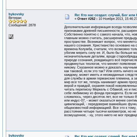
bykovsky
Re: Кто нас создал: случай, Бог ил
Ветеран
«
Ответ #262 :
10 Ноября 2013, 15:46:2
Сообщений: 2878
Дополнительная информация всегда позволяет
признаками древней письменности, расширени
Собственно понятно с самого начала, что, нов
главным можно считать, расширение предыдущ
пространстве. Возникает вопрос, что меняетс
нашего сознания. Христианство основано на с
времена Колумба, считали, что возможно толь
убогим мерить силу ее. И, было бы больше ма
незначительным деталям, вроде старообрядце
природе сознания, рождающего всё перечислен
продвинутых теологов, что меняет появление
никому. Сказанное можно и доказать научным
как таковой, если это так? Или опять ничего
каждому, может иметь и неожиданные следств
для службы в армии германские племена, а за
мир все тот же, теперь нанимают армию прог
верой и правдой, охраняя покой новоявленных 
читать переписку Меркель с Обамой, но и пи
себе любимому из фонда президента. Если не 
сложилось, через десяток лет, все не только
или индус-07, - может оказаться менее сент
цивилизаций, - передоверие важнейших функц
общеизвестной информацией. Все это к тому,
расстоянии четыре тысячи километров, но не
возмущенное, - ну, этого никто не мог предви
bykovsky
Re: Кто нас создал: случай, Бог ил