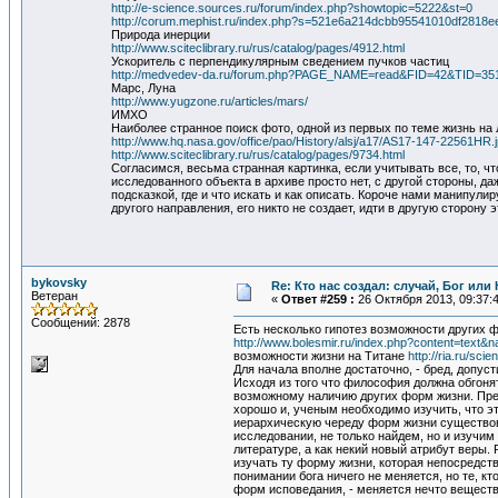
http://e-science.sources.ru/forum/index.php?showtopic=5222&st=0
http://corum.mephist.ru/index.php?s=521e6a214dcbb95541010df2818
Природа инерции
http://www.sciteclibrary.ru/rus/catalog/pages/4912.html
Ускоритель с перпендикулярным сведением пучков частиц
http://medvedev-da.ru/forum.php?PAGE_NAME=read&FID=42&TID=35
Марс, Луна
http://www.yugzone.ru/articles/mars/
ИМХО
Наиболее странное поиск фото, одной из первых по теме жизнь на
http://www.hq.nasa.gov/office/pao/History/alsj/a17/AS17-147-22561HR.
http://www.sciteclibrary.ru/rus/catalog/pages/9734.html
Согласимся, весьма странная картинка, если учитывать все, то, чт
исследованного объекта в архиве просто нет, с другой стороны, да
подсказкой, где и что искать и как описать. Короче нами манипулир
другого направления, его никто не создает, идти в другую сторону э
bykovsky
Re: Кто нас создал: случай, Бог ил
Ветеран
«
Ответ #259 :
26 Октября 2013, 09:37:4
Сообщений: 2878
Есть несколько гипотез возможности других 
http://www.bolesmir.ru/index.php?content=text
возможности жизни на Титане
http://ria.ru/sc
Для начала вполне достаточно, - бред, допуст
Исходя из того что философия должна обгонят
возможному наличию других форм жизни. Пред
хорошо и, ученым необходимо изучить, что э
иерархическую череду форм жизни существов
исследовании, не только найдем, но и изучим
литературе, а как некий новый атрибут веры.
изучать ту форму жизни, которая непосредств
понимании бога ничего не меняется, но те, к
форм исповедания, - меняется нечто веществе