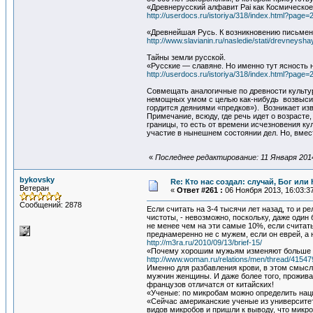
«Древнерусский алфавит Раi как Космическое 
http://userdocs.ru/istoriya/318/index.html?page=
«Древнейшая Русь. К возникновению пи
http://www.slavianin.ru/nasledie/stati/drevneysh
Тайны земли русской.
«Русские — славяне. Но именно тут ясность 
http://userdocs.ru/istoriya/318/index.html?page=
Совмещать аналогичные по древности культу
немощных умом с целью как-нибудь возвыситьс
гордится деяниями «предков»). Возникает изв
Примечание, всюду, где речь идет о возрасте
границы, то есть от времени исчезновения ку
участие в нынешнем состоянии дел. Но, вмест
«
Последнее редактирование: 11 Января 2014,
bykovsky
Re: Кто нас создал: случай, Бог ил
Ветеран
«
Ответ #261 :
06 Ноября 2013, 16:03:3
Сообщений: 2878
Если считать на 3-4 тысячи лет назад, то и р
чистоты, - невозможно, поскольку, даже один
не менее чем на эти самые 10%, если считать 
преднамеренно не с мужем, если он еврей, а 
http://m3ra.ru/2010/09/13/brief-15/
«Почему хорошим мужьям изменяют больше 
http://www.woman.ru/relations/men/thread/41547
Именно для разбавления крови, в этом смысл
мужчин женщины. И даже более того, прожива
французов отличатся от китайских!
«Ученые: по микробам можно определить нац
«Сейчас американские ученые из университет
видов микробов и пришли к выводу, что микр