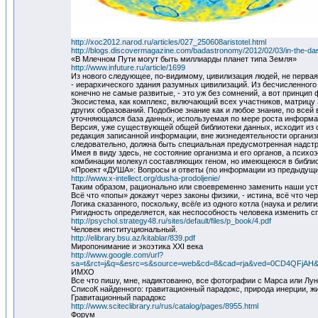
http://xoc2012.narod.ru/articles/027_250608aristotel.html
http://blogs.discovermagazine.com/badastronomy/2012/02/03/in-the-da
«В Млечном Пути могут быть миллиарды планет типа Земля»
http://www.infuture.ru/article/1699
Из нового следующее, по-видимому, цивилизация людей, не первая 
- иерархического здания разумных цивилизаций. Из бесчисленного
конечно не самые развитые, - это уж без сомнений, а вот принцип
Экосистема, как комплекс, включающий всех участников, матрицу 
других образований. Подобное знание как и любое знание, по все
уточняющаяся база данных, используемая по мере роста информа
Версия, уже существующей общей библиотеки данных, исходит из 
редакция записанной информации, вне жизнедеятельности организм
следовательно, должна быть специальная предусмотренная надстро
Имея в виду здесь, не состояние организма и его органов, а пс
комбинации молекул составляющих геном, но имеющеюся в библио
«Проект «ДУША»: Вопросы и ответы (по информации из предыдущи
http://www.x-intellect.org/dusha-prodoljenie/
Таким образом, рационально или своевременно заменить наши уст
Всё что «попы» докажут через законы физики, - истина, всё что че
Логика сказанного, поскольку, всё/е из одного котла (наука и рел
Ригидность определяется, как неспособность человека изменить с
http://psychol.strategy48.ru/sites/default/files/p_book/4.pdf
Человек институциональный.
http://elibrary.bsu.az/kitablar/839.pdf
Миропонимание и экоэтика XXI века
http://www.google.com/url?
sa=t&rct=j&q=&esrc=s&source=web&cd=8&cad=rja&ved=0CD4QFjA
ИМХО
Все что пишу, мне, надиктованно, все фотографии с Марса или Лун
СписоК найденного: гравитационный парадокс, природа инерции, жи
Гравитационный парадокс
http://www.sciteclibrary.ru/rus/catalog/pages/8955.html
Форум