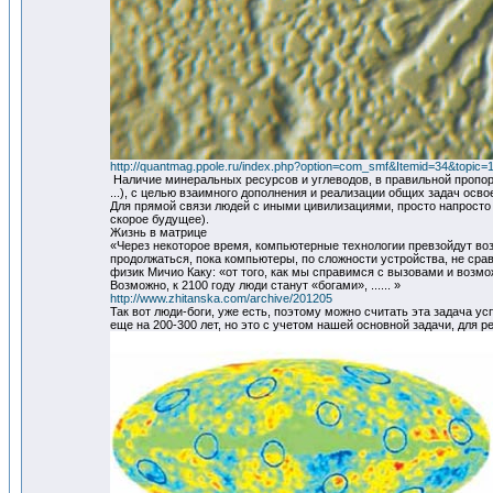
http://quantmag.ppole.ru/index.php?option=com_smf&Itemid=34&topic=
Наличие минеральных ресурсов и углеводов, в правильной пропор
...), с целью взаимного дополнения и реализации общих задач ос
Для прямой связи людей с иными цивилизациями, просто напросто
скорое будущее).
Жизнь в матрице
«Через некоторое время, компьютерные технологии превзойдут во
продолжаться, пока компьютеры, по сложности устройства, не срав
физик Мичио Каку: «от того, как мы справимся с вызовами и возм
Возможно, к 2100 году люди станут «богами», ...... »
http://www.zhitanska.com/archive/201205
Так вот люди-боги, уже есть, поэтому можно считать эта задача 
еще на 200-300 лет, но это с учетом нашей основной задачи, для 