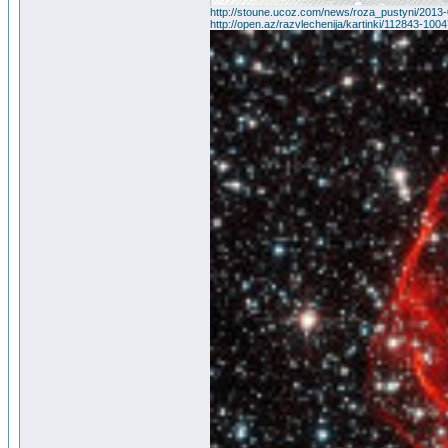
http://stoune.ucoz.com/news/roza_pustyni/201
http://open.az/razvlechenija/kartinki/112843-1004