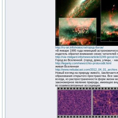
http://ru-an.info/новости/город-богов/
«В январе 1995 года немецкий астрономическ
издатель обратил внимание своих читателей 
http://via-midgard.info/news/article/2249-gorod-b
Город во Вселенной. (город, дома, улицы, -
http://leganty.com/news/chto-proisxodit.html
живая Вселенная
http://www.nebulacast.com/2012_04_01_archive.
Новый взгляд на природу живого, заключаетс
образования открытого пространства. Все за
всегда, из распространенности форм жизни м
закономерное явление природы, имеющее вну
во взаимосвязанные ассоциации.