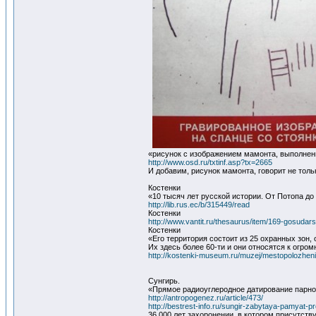
«рисунок с изображением мамонта, выполнен
http://www.osd.ru/txtinf.asp?tx=2665
И добавим, рисунок мамонта, говорит не тол
Костенки
«10 тысяч лет русской истории. От Потопа д
http://lib.rus.ec/b/315449/read
Костенки
http://www.vantit.ru/thesaurus/item/169-gosu
Костенки
«Его территория состоит из 25 охранных зон,
Их здесь более 60-ти и они относятся к огром
http://kostenki-museum.ru/muzej/mestopolozhenie-
Сунгирь.
«Прямое радиоуглеродное датирование парног
http://antropogenez.ru/article/473/
http://bestrest-info.ru/sungir-zabytaya-pamyat-p
36 000 лет захоронении, в котором присутст