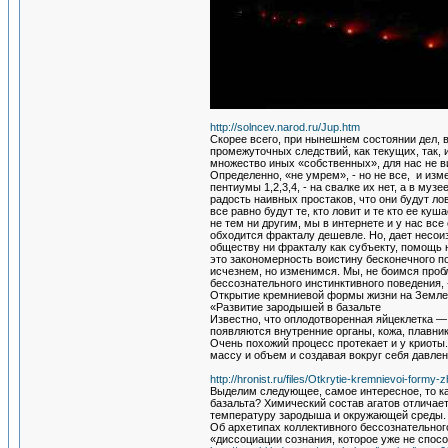
http://solncev.narod.ru/Jup.htm
Скорее всего, при нынешнем состоянии дел, 
промежуточных следствий, как текущих, так, 
множество иных «собственных», для нас не 
Определенно, «не умрем», - но не все, и изме
пентиумы 1,2,3,4, - на свалке их нет, а в муз
радость наивных простаков, что они будут лов
все равно будут те, кто ловит и те кто ее ку
не тем ни другим, мы в интернете и у нас все
обходится фракталу дешевле. Но, дает несои
обществу ни фракталу как субъекту, помощь н
это закономерность воистину бесконечного п
исчезнем, но изменимся. Мы, не боимся проб
бессознательного инстинктивного поведения, -
Открытие кремниевой формы жизни на Земле
«Развитие зародышей в базальте
Известно, что оплодотворенная яйцеклетка — 
появляются внутренние органы, кожа, плавники
Очень похожий процесс протекает и у криоты.
массу и объем и создавая вокруг себя давлен
http://hronist.ru/files/Otkrytie-kremnievoi-formy-
Выделим следующее, самое интересное, то ка
базальта? Химический состав агатов отличает
температуру зародыша и окружающей среды. 
Об архетипах коллективного бессознательног
«диссоциации сознания, которое уже не спос