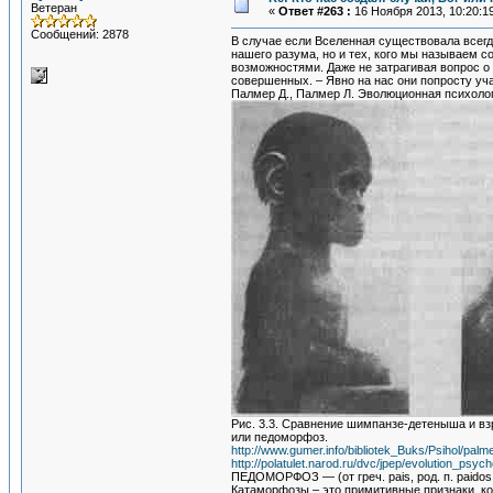
Ветеран
«
Ответ #263 :
16 Ноября 2013, 10:20:1
Сообщений: 2878
В случае если Вселенная существовала всегд
нашего разума, но и тех, кого мы называем 
возможностями. Даже не затрагивая вопрос о 
совершенных. – Явно на нас они попросту уча
Палмер Д., Палмер Л. Эволюционная психоло
Рис. 3.3. Сравнение шимпанзе-детеныша и вз
или педоморфоз.
http://www.gumer.info/bibliotek_Buks/Psihol/palm
http://polatulet.narod.ru/dvc/jpep/evolution_psych
ПЕДОМОРФОЗ — (от греч. pais, род. п. paido
Катаморфозы – это примитивные признаки, ко